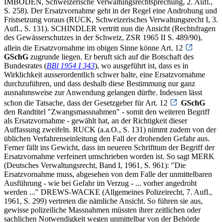
IMBODEN, Schweizerische Verwaltungsrechtsprechung, 2. Aufl.,
S. 258). Der Ersatzvornahme geht in der Regel eine Androhung und
Fristsetzung voraus (RUCK, Schweizerisches Verwaltungsrecht I, 3.
Aufl., S. 131). SCHINDLER vertritt nun die Ansicht (Rechtsfragen
des Gewässerschutzes in der Schweiz, ZSR 1965 II S. 489/90),
allein die Ersatzvornahme im obigen Sinne könne Art. 12
GSchG
zugrunde liegen. Er beruft sich auf die Botschaft des
Bundesrates (
BBl 1954 I 343
), wo ausgeführt ist, dass es in
Wirklichkeit ausserordentlich schwer halte, eine Ersatzvornahme
durchzuführen, und dass deshalb diese Bestimmung nur ganz
ausnahmsweise zur Anwendung gelangen dürfte. Indessen lässt
schon die Tatsache, dass der Gesetzgeber für Art. 12
GSchG
den Randtitel "Zwangsmassnahmen" - somit den weiteren Begriff
als Ersatzvornahme - gewählt hat, an der Richtigkeit dieser
Auffassung zweifeln. RUCK (a.a.O., S. 131) nimmt zudem von der
üblichen Verfahrenseinleitung den Fall der drohenden Gefahr aus.
Ferner fällt ins Gewicht, dass im neueren Schrifttum der Begriff der
Ersatzvornahme verfeinert umschrieben worden ist. So sagt MERK
(Deutsches Verwaltungsrecht, Band I, 1961, S. 961): "Die
Ersatzvornahme muss, abgesehen von dem Falle der unmittelbaren
Ausführung - wie bei Gefahr im Verzug - ... vorher angedroht
werden ..." DREWS-WACKE (Allgemeines Polizeirecht, 7. Aufl.,
1961, S. 299) vertreten die nämliche Ansicht. So führen sie aus,
gewisse polizeiliche Massnahmen müssten ihrer zeitlichen oder
sachlichen Notwendigkeit wegen unmittelbar von der Behörde