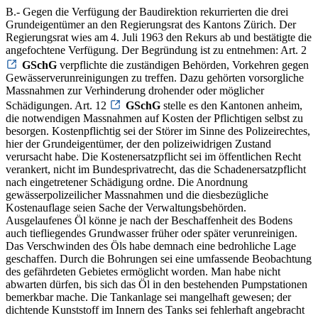
B.- Gegen die Verfügung der Baudirektion rekurrierten die drei
Grundeigentümer an den Regierungsrat des Kantons Zürich. Der
Regierungsrat wies am 4. Juli 1963 den Rekurs ab und bestätigte die
angefochtene Verfügung. Der Begründung ist zu entnehmen: Art. 2
GSchG
verpflichte die zuständigen Behörden, Vorkehren gegen
Gewässerverunreinigungen zu treffen. Dazu gehörten vorsorgliche
Massnahmen zur Verhinderung drohender oder möglicher
Schädigungen. Art. 12
GSchG
stelle es den Kantonen anheim,
die notwendigen Massnahmen auf Kosten der Pflichtigen selbst zu
besorgen. Kostenpflichtig sei der Störer im Sinne des Polizeirechtes,
hier der Grundeigentümer, der den polizeiwidrigen Zustand
verursacht habe. Die Kostenersatzpflicht sei im öffentlichen Recht
verankert, nicht im Bundesprivatrecht, das die Schadenersatzpflicht
nach eingetretener Schädigung ordne. Die Anordnung
gewässerpolizeilicher Massnahmen und die diesbezügliche
Kostenauflage seien Sache der Verwaltungsbehörden.
Ausgelaufenes Öl könne je nach der Beschaffenheit des Bodens
auch tiefliegendes Grundwasser früher oder später verunreinigen.
Das Verschwinden des Öls habe demnach eine bedrohliche Lage
geschaffen. Durch die Bohrungen sei eine umfassende Beobachtung
des gefährdeten Gebietes ermöglicht worden. Man habe nicht
abwarten dürfen, bis sich das Öl in den bestehenden Pumpstationen
bemerkbar mache. Die Tankanlage sei mangelhaft gewesen; der
dichtende Kunststoff im Innern des Tanks sei fehlerhaft angebracht