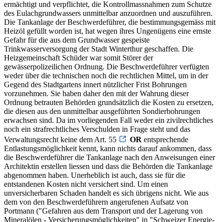
ermächtigt und verpflichtet, die Kontrollmassnahmen zum Schutze
des Eulachgrundwassers unmittelbar anzuordnen und auszuführen.
Die Tankanlage der Beschwerdeführer, die bestimmungsgemäss mit
Heizöl gefüllt worden ist, hat wegen ihres Ungenügens eine ernste
Gefahr für die aus dem Grundwasser gespeiste
Trinkwasserversorgung der Stadt Winterthur geschaffen. Die
Heizgemeinschaft Schüder war somit Störer der
gewässerpolizeilichen Ordnung. Die Beschwerdeführer verfügten
weder über die technischen noch die rechtlichen Mittel, um in der
Gegend des Stadtgartens innert nützlicher Frist Bohrungen
vorzunehmen. Sie haben daher den mit der Wahrung dieser
Ordnung betrauten Behörden grundsätzlich die Kosten zu ersetzen,
die diesen aus den unmittelbar ausgeführten Sondierbohrungen
erwachsen sind. Da im vorliegenden Fall weder ein zivilrechtliches
noch ein strafrechtliches Verschulden in Frage steht und das
Verwaltungsrecht keine dem Art. 55
OR
entsprechende
Entlastungsmöglichkeit kennt, kann nichts darauf ankommen, dass
die Beschwerdeführer die Tankanlage nach den Anweisungen einer
Architektin erstellen liessen und dass die Behörden die Tankanlage
abgenommen haben. Unerheblich ist auch, dass sie für die
entstandenen Kosten nicht versichert sind. Um einen
unversicherbaren Schaden handelt es sich übrigens nicht. Wie aus
dem von den Beschwerdeführern angerufenen Aufsatz von
Portmann ("Gefahren aus dem Transport und der Lagerung von
Mineralölen - Versicherungsmöglichkeiten" in "Schweizer Energie-