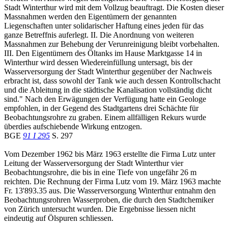
Stadt Winterthur wird mit dem Vollzug beauftragt. Die Kosten dieser
Massnahmen werden den Eigentümern der genannten
Liegenschaften unter solidarischer Haftung eines jeden für das
ganze Betreffnis auferlegt. II. Die Anordnung von weiteren
Massnahmen zur Behebung der Verunreinigung bleibt vorbehalten.
III. Den Eigentümern des Öltanks im Hause Marktgasse 14 in
Winterthur wird dessen Wiedereinfüllung untersagt, bis der
Wasserversorgung der Stadt Winterthur gegenüber der Nachweis
erbracht ist, dass sowohl der Tank wie auch dessen Kontrollschacht
und die Ableitung in die städtische Kanalisation vollständig dicht
sind." Nach den Erwägungen der Verfügung hatte ein Geologe
empfohlen, in der Gegend des Stadtgartens drei Schächte für
Beobachtungsrohre zu graben. Einem allfälligen Rekurs wurde
überdies aufschiebende Wirkung entzogen.
BGE
91 I 295
S. 297
Vom Dezember 1962 bis März 1963 erstellte die Firma Lutz unter
Leitung der Wasserversorgung der Stadt Winterthur vier
Beobachtungsrohre, die bis in eine Tiefe von ungefähr 26 m
reichten. Die Rechnung der Firma Lutz vom 19. März 1963 machte
Fr. 13'893.35 aus. Die Wasserversorgung Winterthur entnahm den
Beobachtungsrohren Wasserproben, die durch den Stadtchemiker
von Zürich untersucht wurden. Die Ergebnisse liessen nicht
eindeutig auf Ölspuren schliessen.