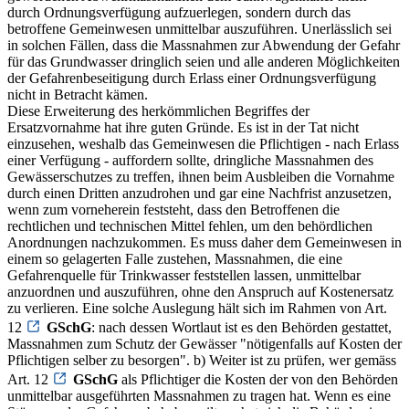
durch Ordnungsverfügung aufzuerlegen, sondern durch das
betroffene Gemeinwesen unmittelbar auszuführen. Unerlässlich sei
in solchen Fällen, dass die Massnahmen zur Abwendung der Gefahr
für das Grundwasser dringlich seien und alle anderen Möglichkeiten
der Gefahrenbeseitigung durch Erlass einer Ordnungsverfügung
nicht in Betracht kämen.
Diese Erweiterung des herkömmlichen Begriffes der
Ersatzvornahme hat ihre guten Gründe. Es ist in der Tat nicht
einzusehen, weshalb das Gemeinwesen die Pflichtigen - nach Erlass
einer Verfügung - auffordern sollte, dringliche Massnahmen des
Gewässerschutzes zu treffen, ihnen beim Ausbleiben die Vornahme
durch einen Dritten anzudrohen und gar eine Nachfrist anzusetzen,
wenn zum vorneherein feststeht, dass den Betroffenen die
rechtlichen und technischen Mittel fehlen, um den behördlichen
Anordnungen nachzukommen. Es muss daher dem Gemeinwesen in
einem so gelagerten Falle zustehen, Massnahmen, die eine
Gefahrenquelle für Trinkwasser feststellen lassen, unmittelbar
anzuordnen und auszuführen, ohne den Anspruch auf Kostenersatz
zu verlieren. Eine solche Auslegung hält sich im Rahmen von Art.
12
GSchG
: nach dessen Wortlaut ist es den Behörden gestattet,
Massnahmen zum Schutz der Gewässer "nötigenfalls auf Kosten der
Pflichtigen selber zu besorgen". b) Weiter ist zu prüfen, wer gemäss
Art. 12
GSchG
als Pflichtiger die Kosten der von den Behörden
unmittelbar ausgeführten Massnahmen zu tragen hat. Wenn es eine