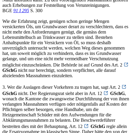
auch Erhebungen zur Feststellung von Verunreinigungen.
BGE
91 I 295
S. 300
Wie die Erfahrung zeigt, genügen schon geringe Mengen
versickerten Öls, um Grundwasser derart zu verschlechtern, dass es
nicht mehr den Anforderungen genügt, die gemäss dem
Lebensmittelbuch an Trinkwasser zu stellen sind. Bestehen
Anhaltspunkte für ein Versickern von Öl, so muss deshalb
unverzüglich untersucht werden, welchen Weg dieses genommen
hat, um soweit möglich zu verhindern, dass es ins Grundwasser
gelange, und um eine nicht mehr vermeidbare Verschmutzung
möglichst einzuschränken. Die Behörde ist auf Grund des Art. 2
GSchG
nicht nur berechtigt, sondern verpflichtet, alle darauf
abzielenden Massnahmen einzuleiten.
3. Wer die Auslagen dieser Vorkehren zu tragen hat, sagt Art. 2
GSchG
nicht. Der Regierungsrat sieht aber in Art. 12
GSchG
,
wonach die Kantone die zwangsweise Durchführung der von ihnen
verlangten Massnahmen verfügen oder nötigenfalls auf Kosten der
Pflichtigen selber besorgen, eine Handhabe, um die
Heizgemeinschaft Schüder mit den Aufwendungen für die
Abklärungsmassnahmen zu belasten. Die Beschwerdeführer
bestreiten dies mit der Behauptung, Art. 12
GSchG
regle allein
die Ersatzvornahme im klassischen Sinne. Daher hätte den von der