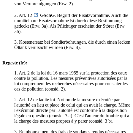
von Verunreinigungen (Erw. 2).
2. Art. 12
GSchG
. Begriff der Ersatzvornahme. Auch die
unmittelbare Ersatzvornahme ist durch diese Bestimmung
gedeckt (Erw. 3a). Als Pflichtiger erscheint der Störer (Erw.
3b).
3. Kostenersatz bei Sondierbohrungen, die durch einen lecken
Öltank verursacht wurden (Erw. 4).
Regeste (fr):
1. Art. 2 de la loi du 16 mars 1955 sur la protection des eaux
contre la pollution. Les mesures préventives autorisées par la
loi comprennent les recherches nécessaires pour constater les
cas de pollution (consid. 2).
2. Art. 12 de ladite loi. Notion de la mesure exécutée par
l'autorité en lieu et place de celui qui en avait la charge. Même
l'exécution directe par l'autorité est conforme à la disposition
légale en question (consid. 3 a). C'est l'auteur du trouble qui a
la charge des mesures propres à y parer (consid. 3 b).
3. Remboursement des frais de sondages rendus nécessaires