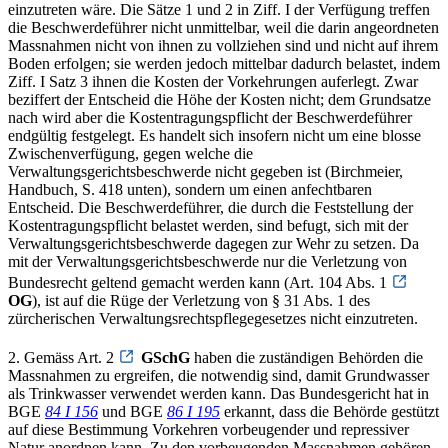
einzutreten wäre. Die Sätze 1 und 2 in Ziff. I der Verfügung treffen
die Beschwerdeführer nicht unmittelbar, weil die darin angeordneten
Massnahmen nicht von ihnen zu vollziehen sind und nicht auf ihrem
Boden erfolgen; sie werden jedoch mittelbar dadurch belastet, indem
Ziff. I Satz 3 ihnen die Kosten der Vorkehrungen auferlegt. Zwar
beziffert der Entscheid die Höhe der Kosten nicht; dem Grundsatze
nach wird aber die Kostentragungspflicht der Beschwerdeführer
endgültig festgelegt. Es handelt sich insofern nicht um eine blosse
Zwischenverfügung, gegen welche die
Verwaltungsgerichtsbeschwerde nicht gegeben ist (Birchmeier,
Handbuch, S. 418 unten), sondern um einen anfechtbaren
Entscheid. Die Beschwerdeführer, die durch die Feststellung der
Kostentragungspflicht belastet werden, sind befugt, sich mit der
Verwaltungsgerichtsbeschwerde dagegen zur Wehr zu setzen. Da
mit der Verwaltungsgerichtsbeschwerde nur die Verletzung von
Bundesrecht geltend gemacht werden kann (Art. 104 Abs. 1
OG
), ist auf die Rüge der Verletzung von § 31 Abs. 1 des
zürcherischen Verwaltungsrechtspflegegesetzes nicht einzutreten.
2. Gemäss Art. 2
GSchG
haben die zuständigen Behörden die
Massnahmen zu ergreifen, die notwendig sind, damit Grundwasser
als Trinkwasser verwendet werden kann. Das Bundesgericht hat in
BGE
84 I 156
und BGE
86 I 195
erkannt, dass die Behörde gestützt
auf diese Bestimmung Vorkehren vorbeugender und repressiver
Natur anordnen kann. Zu den vorbeugenden Massnahmen gehören