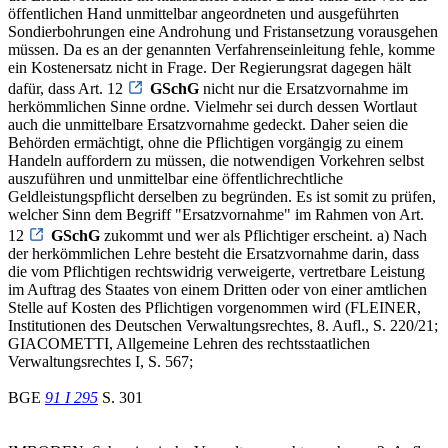
öffentlichen Hand unmittelbar angeordneten und ausgeführten
Sondierbohrungen eine Androhung und Fristansetzung vorausgehen
müssen. Da es an der genannten Verfahrenseinleitung fehle, komme
ein Kostenersatz nicht in Frage. Der Regierungsrat dagegen hält
dafür, dass Art. 12
GSchG
nicht nur die Ersatzvornahme im
herkömmlichen Sinne ordne. Vielmehr sei durch dessen Wortlaut
auch die unmittelbare Ersatzvornahme gedeckt. Daher seien die
Behörden ermächtigt, ohne die Pflichtigen vorgängig zu einem
Handeln auffordern zu müssen, die notwendigen Vorkehren selbst
auszuführen und unmittelbar eine öffentlichrechtliche
Geldleistungspflicht derselben zu begründen. Es ist somit zu prüfen,
welcher Sinn dem Begriff "Ersatzvornahme" im Rahmen von Art.
12
GSchG
zukommt und wer als Pflichtiger erscheint. a) Nach
der herkömmlichen Lehre besteht die Ersatzvornahme darin, dass
die vom Pflichtigen rechtswidrig verweigerte, vertretbare Leistung
im Auftrag des Staates von einem Dritten oder von einer amtlichen
Stelle auf Kosten des Pflichtigen vorgenommen wird (FLEINER,
Institutionen des Deutschen Verwaltungsrechtes, 8. Aufl., S. 220/21;
GIACOMETTI, Allgemeine Lehren des rechtsstaatlichen
Verwaltungsrechtes I, S. 567;
BGE
91 I 295
S. 301