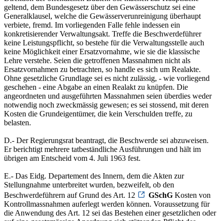
geltend, dem Bundesgesetz über den Gewässerschutz sei eine
Generalklausel, welche die Gewässerverunreinigung überhaupt
verbiete, fremd. Im vorliegenden Falle fehle indessen ein
konkretisierender Verwaltungsakt. Treffe die Beschwerdeführer
keine Leistungspflicht, so bestehe für die Verwaltungsstelle auch
keine Möglichkeit einer Ersatzvornahme, wie sie die klassische
Lehre verstehe. Seien die getroffenen Massnahmen nicht als
Ersatzvornahmen zu betrachten, so handle es sich um Realakte.
Ohne gesetzliche Grundlage sei es nicht zulässig, - wie vorliegend
geschehen - eine Abgabe an einen Realakt zu knüpfen. Die
angeordneten und ausgeführten Massnahmen seien überdies weder
notwendig noch zweckmässig gewesen; es sei stossend, mit deren
Kosten die Grundeigentümer, die kein Verschulden treffe, zu
belasten.
D.- Der Regierungsrat beantragt, die Beschwerde sei abzuweisen.
Er berichtigt mehrere tatbeständliche Ausführungen und hält im
übrigen am Entscheid vom 4. Juli 1963 fest.
E.- Das Eidg. Departement des Innern, dem die Akten zur
Stellungnahme unterbreitet wurden, bezweifelt, ob den
Beschwerdeführern auf Grund des Art. 12
GSchG
Kosten von
Kontrollmassnahmen auferlegt werden können. Voraussetzung für
die Anwendung des Art. 12 sei das Bestehen einer gesetzlichen oder