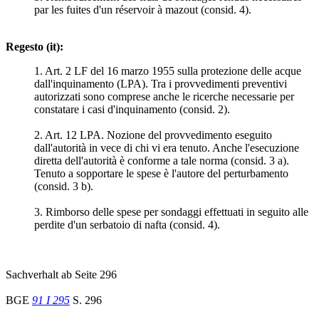
par les fuites d'un réservoir à mazout (consid. 4).
Regesto (it):
1. Art. 2 LF del 16 marzo 1955 sulla protezione delle acque
dall'inquinamento (LPA). Tra i provvedimenti preventivi
autorizzati sono comprese anche le ricerche necessarie per
constatare i casi d'inquinamento (consid. 2).
2. Art. 12 LPA. Nozione del provvedimento eseguito
dall'autorità in vece di chi vi era tenuto. Anche l'esecuzione
diretta dell'autorità è conforme a tale norma (consid. 3 a).
Tenuto a sopportare le spese è l'autore del perturbamento
(consid. 3 b).
3. Rimborso delle spese per sondaggi effettuati in seguito alle
perdite d'un serbatoio di nafta (consid. 4).
Sachverhalt ab Seite 296
BGE
91 I 295
S. 296