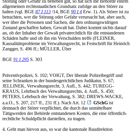
Störung oder Gefahr zu beheben gilt, so hat sich die Behörde einem
allgemeinen rechtsstaatlichen Grundsatz zufolge an den Störer zu
halten (vgl. BGE
87 I 113
/14, BGE
90 I 4
Erw. 1). Als Störer ist zu
betrachten, wer die Störung oder Gefahr verursacht hat, aber auch,
wer über die Personen und Sachen, die den ordnungswidrigen
Zustand geschaffen haben, Gewalt hat. Dabei kommt nichts darauf
an, ob der Inhaber der Gewalt privatrechtlich für die entstandenen
Schäden hafte und ob ihn ein Verschulden treffe (FLEINER,
Kausalitätsprobleme im Verwaltungsrecht, in Festschrift für Heinrich
Zangger, S. 496 ff.; MÜLLER, Über
BGE
91 I 295
S. 303
Präventivpolizei, S. 102; VOIGT, Der liberale Polizeibegriff und
seine Schranken in der bundesgerichtlichen Judikatur, S. 67;
JELLINEK, Verwaltungsrecht, 3. Aufl., S. 442; TUREGG-
KRAUS, Lehrbuch des Verwaltungsrechts, 4. Aufl., S. 450;
PETERS, Lehrbuch der Verwaltung, S. 382; DREWS-WACKE,
a.a.O., S. 207, 217 ff., 231 ff.). Nach Art. 12
GSchG
ist
demnach der Störer verpflichtet, die durch das unmittelbare
Tätigwerden der Behörde entstandenen Kosten, die eine öffentlich-
rechtliche Schuldpflicht darstellen, zu tragen.
4. Geht man hievon aus, so war die kantonale Baudirektion