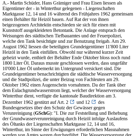
A.- Martin Schüder, Hans Grämiger und Frau Eisen liessen als
Eigentümer der - in Winterthur gelegenen - Liegenschaften
Marktgasse 12, 14 und 16 während des Frühjahres 1962 gemeinsam
einen Behälter für Heizöl bauen. Auf Rat der von ihnen
beigezogenen Architektin entschieden sie sich für einen mit
Kunststoff ausgekleideten Betontank. Die Anlage entsprach den
Weisungen des städtischen Tiefbauamtes und der Feuerpolizei,
welche den Tank besichtigte und zur Benutzung freigab. Am 29.
August 1962 liessen die beteiligten Grundeigentümer 11'800 Liter
Heizöl in den Tank einfüllen. Obwohl nur während kurzer Zeit
geheizt wurde, enthielt der Behälter Ende Oktober bloss noch rund
1800 Liter Öl. Daraus musste geschlossen werden, dass ungefähr
10'000 Liter Öl unbemerkt im Untergrund versickert sind. Die
Grundeigentümer benachrichtigten die städtische Wasserversorgung
und die Stadtpolizei, die unter Beizug von Fachleuten am 29.
Oktober 1962 einen Augenschein vornahmen. Da der Tank über
dem Eulachgrundwasserstrom liegt, welcher der Wasserversorgung
Winterthur dient, verfügte die kantonale Baudirektion am 3.
Dezember 1962 gestützt auf Art. 2
und 12
des
Bundesgesetzes über den Schutz der Gewässer gegen
Verunreinigung (
GSchG
): "I. Die zur Feststellung und Behebung
der Grundwasserverunreinigung durch Heizöl infolge Auslaufens
des Öltanks der Liegenschaften Marktgasse 12, 14 und 16,
Winterthur, im Sinne der Erwägungen erforderlichen Massnahmen
werden von Amtes wegen durchgeführt. Die Wasserversorgung der