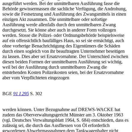
ausgeführt werden. Bei der unmittelbaren Ausführung fasse die
Behörde gewissermassen die sachliche Verfügung, die Androhung,
sowie die Festsetzung und Ausführung des Zwangsmittels in einen
einzigen Akt zusammen. Die unmittelbare oder sofortige
Ausführung werde allenfalls durch den unmittelbaren Zwang
durchgesetzt. Sie könne aber auch in anderer Form vollzogen
werden. Stosse die Polizei- oder Ordnungsbehörde beispielsweise
auf ein offensichtlich baufälliges Haus, so sei sie ermächtigt, auch
ohne vorherige Benachrichtigung des Eigentümers die Schäden
durch einen sogleich von ihr beauftragten Unternehmer beseitigen
zu lassen. Dies aber sei Ersatzvornahme. Der Unterschied zwischen
diesen beiden Formen der unmittelbaren Ausführung sei wichtig,
weil bei der Ausführung durch unmittelbaren Zwang die
entstehenden Kosten Polizeikosten seien, bei der Ersatzvornahme
aber vom Verpflichteten eingezogen
BGE
91 I 295
S. 302
werden können. Unter Bezugnahme auf DREWS-WACKE hat
zudem das Oberverwaltungsgericht Münster am 3. Oktober 1963
(vgl. Deutsches Verwaltungsblatt 1964, S. 684) entschieden, dass es
zulässig sei, die durch das Ausfliessen von Öl erforderlich
gewordenen Abwehrmassnahmen dem Tankwagenhalter nicht