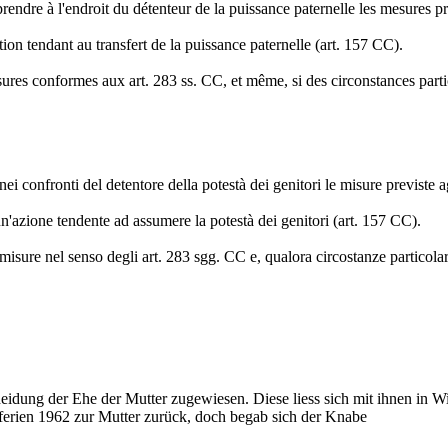
prendre à l'endroit du détenteur de la puissance paternelle les mesures p
ion tendant au transfert de la puissance paternelle (art. 157 CC).
res conformes aux art. 283 ss. CC, et même, si des circonstances particu
ei confronti del detentore della potestà dei genitori le misure previste a
'azione tendente ad assumere la potestà dei genitori (art. 157 CC).
misure nel senso degli art. 283 sgg. CC e, qualora circostanze particolar
idung der Ehe der Mutter zugewiesen. Diese liess sich mit ihnen in Wi
erien 1962 zur Mutter zurück, doch begab sich der Knabe