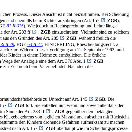
lichen Prozess. Dieser Ansicht ist nicht beizustimmen. Bei Scheidung
n sind ebenfalls beim Richter anzubringen (Art. 157
ZGB
),
BGE
81 II 315
). Wie jedoch in Rechtsprechung und Lehre längst
e der Art. 283 ff
.
ZGB
einzuschreiten. Vielmehr sind zu solchem
lt aus den Gründen des Art. 285
ZGB
, während freilich die
56 II 79
, BGE
63 II 71
; HINDERLING, Ehescheidungsrecht, 2.
s auch zum Widerruf dieser Verfügung am 12. September 1962, und
ider Kinder in einem Heime zu ermöglichen. Die örtliche
dem Wege der Analogie eine dem Art. 376 Abs. 1
ZGB
be zur Zeit noch beim Vater befindet. Nachdem die
 Vormundschaftsbehörde zu Unrecht auf Art. 145
ZGB
. Die
 157
ZGB
fort. Sie entfallen nur, wenn und soweit allenfalls der
im Sinne der Art. 283 ff
.
ZGB
gegenüber dem beklagten
es Klagebegehrens von jeglichen Massnahmen absehen mit Rücksicht
uf bestimmte den Kindern drohende Gefahren aufmerksam zu machen
gsstreit nach Art. 157
ZGB
überhaupt wie im Scheidungsprozesse