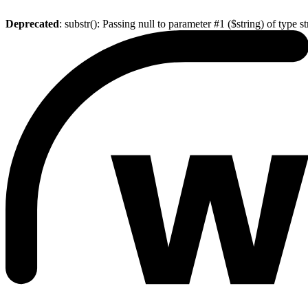
Deprecated
: substr(): Passing null to parameter #1 ($string) of type s