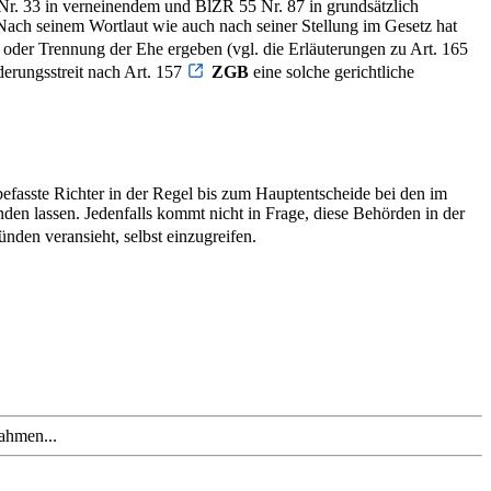
r. 33 in verneinendem und BlZR 55 Nr. 87 in grundsätzlich
ach seinem Wortlaut wie auch nach seiner Stellung im Gesetz hat
 oder Trennung der Ehe ergeben (vgl. die Erläuterungen zu Art. 165
erungsstreit nach Art. 157
ZGB
eine solche gerichtliche
efasste Richter in der Regel bis zum Hauptentscheide bei den im
en lassen. Jedenfalls kommt nicht in Frage, diese Behörden in der
nden veransieht, selbst einzugreifen.
ahmen...