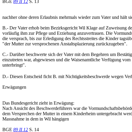
BGE
89 II 12
S. 13
nachher ohne deren Erlaubnis mehrmals wieder zum Vater und hält sic
B.- Der Vater erhob beim Bezirksgericht Wil Klage auf Zuweisung de
vorläufig ihm zur Pflege und Erziehung anzuvertrauen. Die Vormunds
die versprach, bis zur Erledigung des Rechtsstreites die Kinder tag
"der Mutter zur versprochenen Anstaltsplazierung zurückzugeben".
C.- Darüber beschwerte sich der Vater mit dem Begehren um Bestätig
einzutreten war, abgewiesen und die Waisenamtliche Verfügung vom 1
unterbringt".
D.- Diesen Entscheid ficht B. mit Nichtigkeitsbeschwerde wegen Verl
Erwägungen
Das Bundesgericht zieht in Erwägung:
Nach Ansicht des Beschwerdeführers war die Vormundschaftsbehörde 
dem Versprechen der Mutter in einem Kinderheim untergebracht werden
Massnahme in dem in Wil hängigen
BGE
89 II 12
S. 14