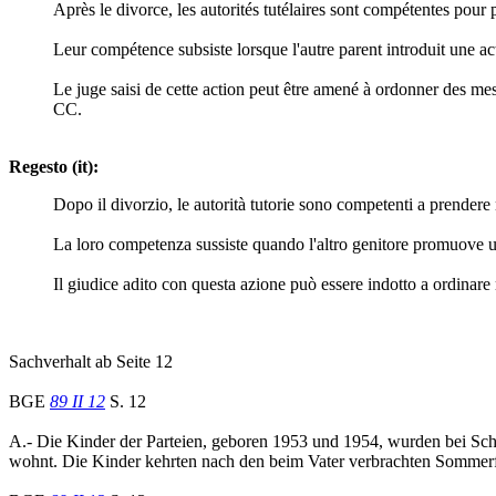
Après le divorce, les autorités tutélaires sont compétentes pour 
Leur compétence subsiste lorsque l'autre parent introduit une act
Le juge saisi de cette action peut être amené à ordonner des mesu
CC.
Regesto (it):
Dopo il divorzio, le autorità tutorie sono competenti a prendere n
La loro competenza sussiste quando l'altro genitore promuove un
Il giudice adito con questa azione può essere indotto a ordinare 
Sachverhalt ab Seite 12
BGE
89 II 12
S. 12
A.- Die Kinder der Parteien, geboren 1953 und 1954, wurden bei Sche
wohnt. Die Kinder kehrten nach den beim Vater verbrachten Sommerf