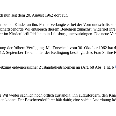
h nun seit dem 20. August 1962 dort auf.
r beiden Kinder an ihn. Ferner verlangte er bei der Vormundschaftsbe
chaftsbehörde Wil entsprach diesem Begehren zunächst, widerrief ihr
süber im Kinderdörfli Iddaheim in Lütisburg unterzubringen. Die neue 
ung der frühern Verfügung. Mit Entscheid vom 30. Oktober 1962 hat de
2. September 1962 "unter der Bedingung bestätigt, dass Frau S. ihre K
etzung eidgenössischer Zuständigkeitsnormen an (Art. 68 Abs. 1 lit. b
Wil weder sachlich noch örtlich zuständig, ihn aufzufordern, den Kn
 könne. Der Beschwerdeführer hält dafür, eine solche Anordnung könnt