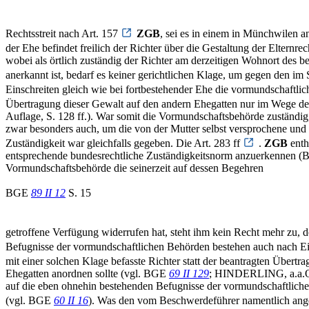
Rechtsstreit nach Art. 157
ZGB
, sei es in einem in Münchwilen a
der Ehe befindet freilich der Richter über die Gestaltung der Elternre
wobei als örtlich zuständig der Richter am derzeitigen Wohnort des 
anerkannt ist, bedarf es keiner gerichtlichen Klage, um gegen den im 
Einschreiten gleich wie bei fortbestehender Ehe die vormundschaftl
Übertragung dieser Gewalt auf den andern Ehegatten nur im Wege de
Auflage, S. 128 ff.). War somit die Vormundschaftsbehörde zuständ
zwar besonders auch, um die von der Mutter selbst versprochene und
Zuständigkeit war gleichfalls gegeben. Die Art. 283 ff
.
ZGB
enth
entsprechende bundesrechtliche Zuständigkeitsnorm anzuerkennen 
Vormundschaftsbehörde die seinerzeit auf dessen Begehren
BGE
89 II 12
S. 15
getroffene Verfügung widerrufen hat, steht ihm kein Recht mehr zu, 
Befugnisse der vormundschaftlichen Behörden bestehen auch nach Ein
mit einer solchen Klage befasste Richter statt der beantragten Über
Ehegatten anordnen sollte (vgl. BGE
69 II 129
; HINDERLING, a.a.O. 
auf die eben ohnehin bestehenden Befugnisse der vormundschaftlich
(vgl. BGE
60 II 16
). Was den vom Beschwerdeführer namentlich ang