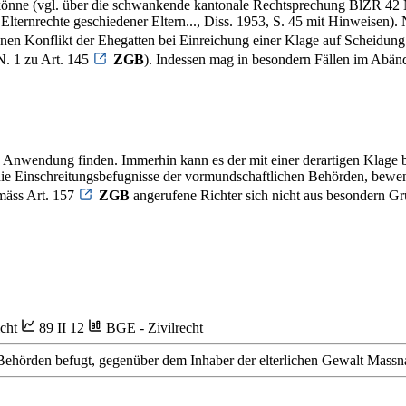
önne (vgl. über die schwankende kantonale Rechtsprechung BlZR 42 N
rnrechte geschiedener Eltern..., Diss. 1953, S. 45 mit Hinweisen). N
enen Konflikt der Ehegatten bei Einreichung einer Klage auf Scheidung
. 1 zu Art. 145
ZGB
). Indessen mag in besondern Fällen im Abänd
 Anwendung finden. Immerhin kann es der mit einer derartigen Klage b
ie Einschreitungsbefugnisse der vormundschaftlichen Behörden, bewend
emäss Art. 157
ZGB
angerufene Richter sich nicht aus besondern Grü
icht
89 II 12
BGE - Zivilrecht
ehörden befugt, gegenüber dem Inhaber der elterlichen Gewalt Massn