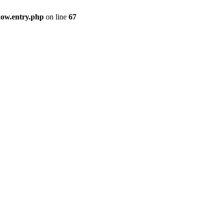
how.entry.php
on line
67