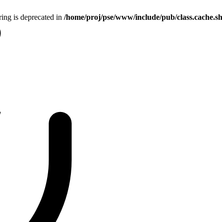
tring is deprecated in
/home/proj/pse/www/include/pub/class.cache.s