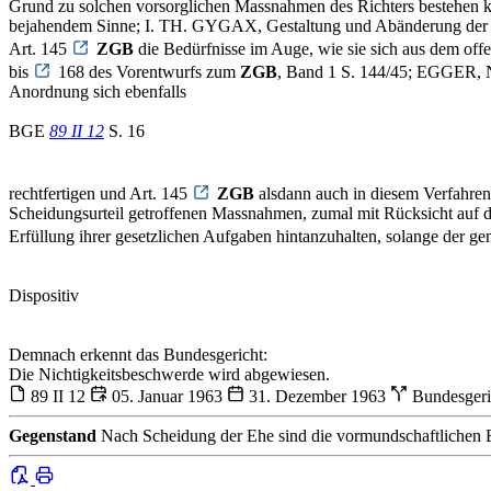
Grund zu solchen vorsorglichen Massnahmen des Richters bestehen k
bejahendem Sinne; I. TH. GYGAX, Gestaltung und Abänderung der Elte
Art. 145
ZGB
die Bedürfnisse im Auge, wie sie sich aus dem off
bis
168 des Vorentwurfs zum
ZGB
, Band 1 S. 144/45; EGGER, N
Anordnung sich ebenfalls
BGE
89 II 12
S. 16
rechtfertigen und Art. 145
ZGB
alsdann auch in diesem Verfahren
Scheidungsurteil getroffenen Massnahmen, zumal mit Rücksicht auf d
Erfüllung ihrer gesetzlichen Aufgaben hintanzuhalten, solange der g
Dispositiv
Demnach erkennt das Bundesgericht:
Die Nichtigkeitsbeschwerde wird abgewiesen.
89 II 12
05. Januar 1963
31. Dezember 1963
Bundesger
Gegenstand
Nach Scheidung der Ehe sind die vormundschaftlichen B