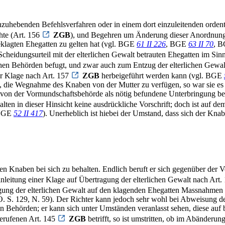
nzuhebenden Befehlsverfahren oder in einem dort einzuleitenden ordent
chte (Art. 156
ZGB
), und Begehren um Änderung dieser Anordnunge
beklagten Ehegatten zu gelten hat (vgl. BGE
61 II 226
, BGE
63 II 70
, 
Scheidungsurteil mit der elterlichen Gewalt betrauten Ehegatten im Sinn
ichen Behörden befugt, und zwar auch zum Entzug der elterlichen Gewa
r Klage nach Art. 157
ZGB
herbeigeführt werden kann (vgl. BGE
ig, die Wegnahme des Knaben von der Mutter zu verfügen, so war sie e
 von der Vormundschaftsbehörde als nötig befundene Unterbringung be
alten in dieser Hinsicht keine ausdrückliche Vorschrift; doch ist auf 
(BGE
52 II 417
). Unerheblich ist hiebei der Umstand, dass sich der Kna
den Knaben bei sich zu behalten. Endlich beruft er sich gegenüber der
leitung einer Klage auf Übertragung der elterlichen Gewalt nach Art.
tragung der elterlichen Gewalt auf den klagenden Ehegatten Massnahmen 
S. 129, N. 59). Der Richter kann jedoch sehr wohl bei Abweisung d
en Behörden; er kann sich unter Umständen veranlasst sehen, diese a
erufenen Art. 145
ZGB
betrifft, so ist umstritten, ob im Abänderun