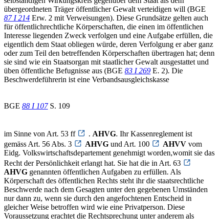
selbständigen Wirkungskreis gegenüber dem Staat als dem
übergeordneten Träger öffentlicher Gewalt verteidigen will (BGE
87 I 214
Erw. 2 mit Verweisungen). Diese Grundsätze gelten auch
für öffentlichrechtliche Körperschaften, die einen im öffentlichen
Interesse liegenden Zweck verfolgen und eine Aufgabe erfüllen, die
eigentlich dem Staat obliegen würde, deren Verfolgung er aber ganz
oder zum Teil den betreffenden Körperschaften übertragen hat; denn
sie sind wie ein Staatsorgan mit staatlicher Gewalt ausgestattet und
üben öffentliche Befugnisse aus (BGE
83 I 269
E. 2). Die
Beschwerdeführerin ist eine Verbandsausgleichskasse
BGE
88 I 107
S. 109
im Sinne von Art. 53 ff
.
AHVG
. Ihr Kassenreglement ist
gemäss Art. 56 Abs. 3
AHVG
und Art. 100
AHVV
vom
Eidg. Volkswirtschaftsdepartement genehmigt worden,womit sie das
Recht der Persönlichkeit erlangt hat. Sie hat die in Art. 63
AHVG
genannten öffentlichen Aufgaben zu erfüllen. Als
Körperschaft des öffentlichen Rechts steht ihr die staatsrechtliche
Beschwerde nach dem Gesagten unter den gegebenen Umständen
nur dann zu, wenn sie durch den angefochtenen Entscheid in
gleicher Weise betroffen wird wie eine Privatperson. Diese
Voraussetzung erachtet die Rechtsprechung unter anderem als