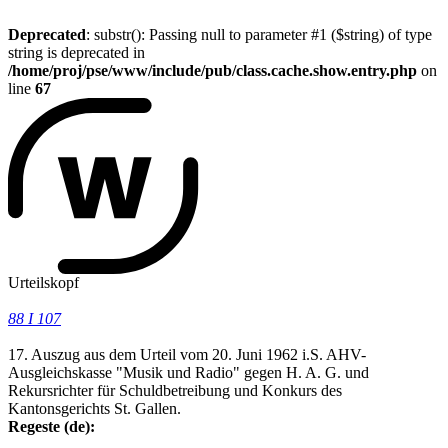
Deprecated
: substr(): Passing null to parameter #1 ($string) of type
string is deprecated in
/home/proj/pse/www/include/pub/class.cache.show.entry.php
on
line
67
Urteilskopf
88 I 107
17. Auszug aus dem Urteil vom 20. Juni 1962 i.S. AHV-
Ausgleichskasse "Musik und Radio" gegen H. A. G. und
Rekursrichter für Schuldbetreibung und Konkurs des
Kantonsgerichts St. Gallen.
Regeste (de):