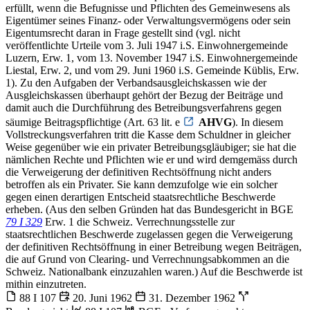
erfüllt, wenn die Befugnisse und Pflichten des Gemeinwesens als
Eigentümer seines Finanz- oder Verwaltungsvermögens oder sein
Eigentumsrecht daran in Frage gestellt sind (vgl. nicht
veröffentlichte Urteile vom 3. Juli 1947 i.S. Einwohnergemeinde
Luzern, Erw. 1, vom 13. November 1947 i.S. Einwohnergemeinde
Liestal, Erw. 2, und vom 29. Juni 1960 i.S. Gemeinde Küblis, Erw.
1). Zu den Aufgaben der Verbandsausgleichskassen wie der
Ausgleichskassen überhaupt gehört der Bezug der Beiträge und
damit auch die Durchführung des Betreibungsverfahrens gegen
säumige Beitragspflichtige (Art. 63 lit. e
AHVG
). In diesem
Vollstreckungsverfahren tritt die Kasse dem Schuldner in gleicher
Weise gegenüber wie ein privater Betreibungsgläubiger; sie hat die
nämlichen Rechte und Pflichten wie er und wird demgemäss durch
die Verweigerung der definitiven Rechtsöffnung nicht anders
betroffen als ein Privater. Sie kann demzufolge wie ein solcher
gegen einen derartigen Entscheid staatsrechtliche Beschwerde
erheben. (Aus den selben Gründen hat das Bundesgericht in BGE
79 I 329
Erw. 1 die Schweiz. Verrechnungsstelle zur
staatsrechtlichen Beschwerde zugelassen gegen die Verweigerung
der definitiven Rechtsöffnung in einer Betreibung wegen Beiträgen,
die auf Grund von Clearing- und Verrechnungsabkommen an die
Schweiz. Nationalbank einzuzahlen waren.) Auf die Beschwerde ist
mithin einzutreten.
88 I 107
20. Juni 1962
31. Dezember 1962