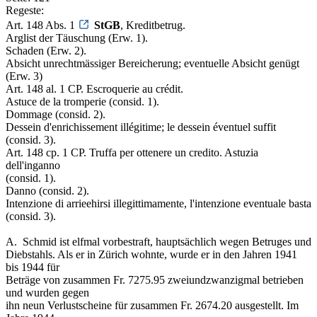
Regeste:
Art. 148 Abs. 1
StGB
, Kreditbetrug.
Arglist der Täuschung (Erw. 1).
Schaden (Erw. 2).
Absicht unrechtmässiger Bereicherung; eventuelle Absicht genügt
(Erw. 3)
Art. 148 al. 1 CP. Escroquerie au crédit.
Astuce de la tromperie (consid. 1).
Dommage (consid. 2).
Dessein d'enrichissement illégitime; le dessein éventuel suffit
(consid. 3).
Art. 148 cp. 1 CP. Truffa per ottenere un credito. Astuzia
dell'inganno
(consid. 1).
Danno (consid. 2).
Intenzione di arrieehirsi illegittimamente, l'intenzione eventuale basta
(consid. 3).
A. ­ Schmid ist elfmal vorbestraft, hauptsächlich wegen Betruges und
Diebstahls. Als er in Zürich wohnte, wurde er in den Jahren 1941
bis 1944 für
Beträge von zusammen Fr. 7275.95 zweiundzwanzigmal betrieben
und wurden gegen
ihn neun Verlustscheine für zusammen Fr. 2674.20 ausgestellt. Im