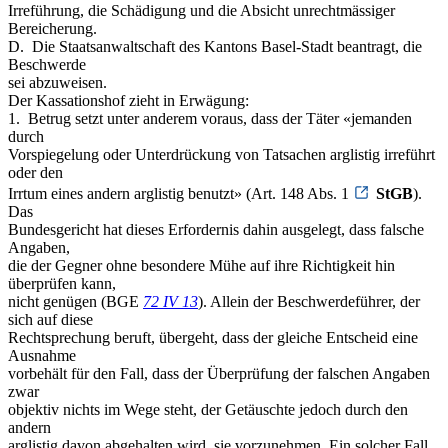
Irreführung, die Schädigung und die Absicht unrechtmässiger
Bereicherung.
D. ­ Die Staatsanwaltschaft des Kantons Basel-Stadt beantragt, die
Beschwerde
sei abzuweisen.
Der Kassationshof zieht in Erwägung:
1. ­ Betrug setzt unter anderem voraus, dass der Täter «jemanden
durch
Vorspiegelung oder Unterdrückung von Tatsachen arglistig irreführt
oder den
Irrtum eines andern arglistig benutzt» (Art. 148 Abs. 1
StGB
).
Das
Bundesgericht hat dieses Erfordernis dahin ausgelegt, dass falsche
Angaben,
die der Gegner ohne besondere Mühe auf ihre Richtigkeit hin
überprüfen kann,
nicht genügen (BGE
72 IV 13
). Allein der Beschwerdeführer, der
sich auf diese
Rechtsprechung beruft, übergeht, dass der gleiche Entscheid eine
Ausnahme
vorbehält für den Fall, dass der Überprüfung der falschen Angaben
zwar
objektiv nichts im Wege steht, der Getäuschte jedoch durch den
andern
arglistig davon abgehalten wird, sie vorzunehmen. Ein solcher Fall