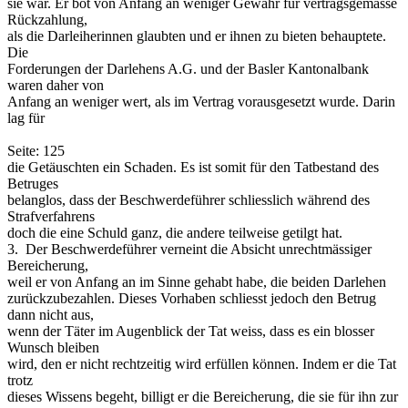
sie war. Er bot von Anfang an weniger Gewähr für vertragsgemässe
Rückzahlung,
als die Darleiherinnen glaubten und er ihnen zu bieten behauptete.
Die
Forderungen der Darlehens A.G. und der Basler Kantonalbank
waren daher von
Anfang an weniger wert, als im Vertrag vorausgesetzt wurde. Darin
lag für
Seite: 125
die Getäuschten ein Schaden. Es ist somit für den Tatbestand des
Betruges
belanglos, dass der Beschwerdeführer schliesslich während des
Strafverfahrens
doch die eine Schuld ganz, die andere teilweise getilgt hat.
3. ­ Der Beschwerdeführer verneint die Absicht unrechtmässiger
Bereicherung,
weil er von Anfang an im Sinne gehabt habe, die beiden Darlehen
zurückzubezahlen. Dieses Vorhaben schliesst jedoch den Betrug
dann nicht aus,
wenn der Täter im Augenblick der Tat weiss, dass es ein blosser
Wunsch bleiben
wird, den er nicht rechtzeitig wird erfüllen können. Indem er die Tat
trotz
dieses Wissens begeht, billigt er die Bereicherung, die sie für ihn zur