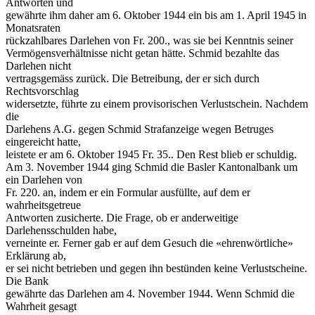
Antworten und
gewährte ihm daher am 6. Oktober 1944 ein bis am 1. April 1945 in
Monatsraten
rückzahlbares Darlehen von Fr. 200.­, was sie bei Kenntnis seiner
Vermögensverhältnisse nicht getan hätte. Schmid bezahlte das
Darlehen nicht
vertragsgemäss zurück. Die Betreibung, der er sich durch
Rechtsvorschlag
widersetzte, führte zu einem provisorischen Verlustschein. Nachdem
die
Darlehens A.G. gegen Schmid Strafanzeige wegen Betruges
eingereicht hatte,
leistete er am 6. Oktober 1945 Fr. 35.­. Den Rest blieb er schuldig.
Am 3. November 1944 ging Schmid die Basler Kantonalbank um
ein Darlehen von
Fr. 220.­ an, indem er ein Formular ausfüllte, auf dem er
wahrheitsgetreue
Antworten zusicherte. Die Frage, ob er anderweitige
Darlehensschulden habe,
verneinte er. Ferner gab er auf dem Gesuch die «ehrenwörtliche»
Erklärung ab,
er sei nicht betrieben und gegen ihn bestünden keine Verlustscheine.
Die Bank
gewährte das Darlehen am 4. November 1944. Wenn Schmid die
Wahrheit gesagt