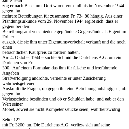
Jahre 1944
zog er nach Basel um. Dort waren vom Juli bis im November 1944
gegen ihn
mehrere Betreibungen für zusammen Fr. 734.80 hängig. Aus einer
Pfändungsurkunde vom 29. November 1944 ergibt sich, dass er
gegenüber dem
Betreibungsamt verschiedene gepfändete Gegenstände als Eigentum
Dritter
ausgab, die sie ihm unter Eigentumsvorbehalt verkauft und die noch
einen
beträchtlichen Kaufpreis zu fordern hatten.
Am 4. Oktober 1944 ersuchte Schmid die Darlehens A.G. um ein
Darlehen von Fr.
300.­. Auf einem Formular, das ihm für falsche und irreführende
Angaben
Strafverfolgung androhte, verneinte er unter Zusicherung
wahrheitsgetreuer
Auskunft die Fragen, ob gegen ihn eine Betreibung anhängig sei, ob
gegen ihn
Verlustscheine bestünden und ob er Schulden habe, und gab er den
Wert seiner
Möbel, soweit sie nicht Kompetenzstücke seien, wahrheitswidrig
Seite: 122
mit Fr. 3200.­ an. Die Darlehens A.G. verliess sich auf seine