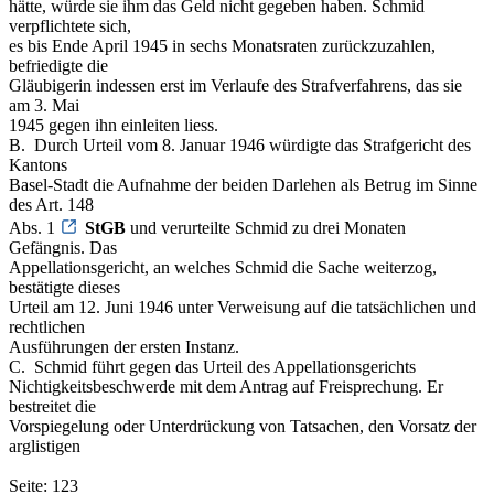
hätte, würde sie ihm das Geld nicht gegeben haben. Schmid
verpflichtete sich,
es bis Ende April 1945 in sechs Monatsraten zurückzuzahlen,
befriedigte die
Gläubigerin indessen erst im Verlaufe des Strafverfahrens, das sie
am 3. Mai
1945 gegen ihn einleiten liess.
B. ­ Durch Urteil vom 8. Januar 1946 würdigte das Strafgericht des
Kantons
Basel-Stadt die Aufnahme der beiden Darlehen als Betrug im Sinne
des Art. 148
Abs. 1
StGB
und verurteilte Schmid zu drei Monaten
Gefängnis. Das
Appellationsgericht, an welches Schmid die Sache weiterzog,
bestätigte dieses
Urteil am 12. Juni 1946 unter Verweisung auf die tatsächlichen und
rechtlichen
Ausführungen der ersten Instanz.
C. ­ Schmid führt gegen das Urteil des Appellationsgerichts
Nichtigkeitsbeschwerde mit dem Antrag auf Freisprechung. Er
bestreitet die
Vorspiegelung oder Unterdrückung von Tatsachen, den Vorsatz der
arglistigen
Seite: 123