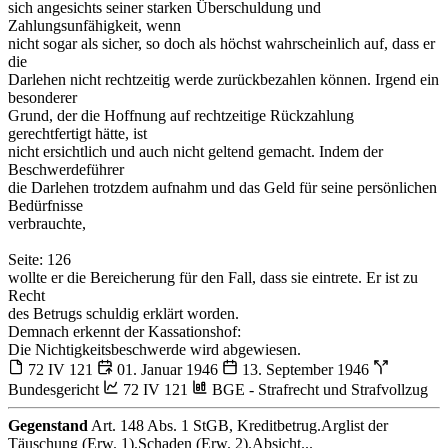
sich angesichts seiner starken Überschuldung und
Zahlungsunfähigkeit, wenn
nicht sogar als sicher, so doch als höchst wahrscheinlich auf, dass er
die
Darlehen nicht rechtzeitig werde zurückbezahlen können. Irgend ein
besonderer
Grund, der die Hoffnung auf rechtzeitige Rückzahlung
gerechtfertigt hätte, ist
nicht ersichtlich und auch nicht geltend gemacht. Indem der
Beschwerdeführer
die Darlehen trotzdem aufnahm und das Geld für seine persönlichen
Bedürfnisse
verbrauchte,
Seite: 126
wollte er die Bereicherung für den Fall, dass sie eintrete. Er ist zu
Recht
des Betrugs schuldig erklärt worden.
Demnach erkennt der Kassationshof:
Die Nichtigkeitsbeschwerde wird abgewiesen.
72 IV 121
01. Januar 1946
13. September 1946
Bundesgericht
72 IV 121
BGE - Strafrecht und Strafvollzug
Gegenstand
Art. 148 Abs. 1 StGB, Kreditbetrug.Arglist der
Täuschung (Erw. 1).Schaden (Erw. 2).Absicht...