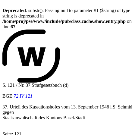
Deprecated
: substr(): Passing null to parameter #1 ($string) of type
string is deprecated in
/home/proj/pse/www/include/pub/class.cache.show.entry.php
on
line
67
S. 121 / Nr. 37 Strafgesetzbuch (d)
BGE
72 IV 121
37. Urteil des Kassationshofes vom 13. September 1946 i.S. Schmid
gegen
Staatsanwaltschaft des Kantons Basel-Stadt.
Seite: 121