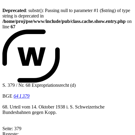
Deprecated
: substr(): Passing null to parameter #1 ($string) of type
string is deprecated in
/home/proj/pse/www/include/pub/class.cache.show.entry.php
on
line
67
S. 379 / Nr. 68 Expropriationsrecht (d)
BGE
64 I 379
68. Urteil vom 14. Oktober 1938 i. S. Schweizerische
Bundesbahnen gegen Kopp.
Seite: 379
Regeste: