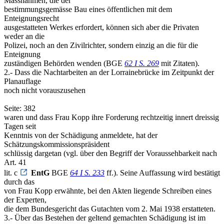
Massnahmen, die der
bestimmungsgemässe Bau eines öffentlichen mit dem
Enteignungsrecht
ausgestatteten Werkes erfordert, können sich aber die Privaten
weder an die
Polizei, noch an den Zivilrichter, sondern einzig an die für die
Enteignung
zuständigen Behörden wenden (BGE
62 I S. 269
mit Zitaten).
2.- Dass die Nachtarbeiten an der Lorrainebrücke im Zeitpunkt der
Planauflage
noch nicht vorauszusehen
Seite: 382
waren und dass Frau Kopp ihre Forderung rechtzeitig innert dreissig
Tagen seit
Kenntnis von der Schädigung anmeldete, hat der
Schätzungskommissionspräsident
schlüssig dargetan (vgl. über den Begriff der Voraussehbarkeit nach
Art. 41
lit. c
EntG
BGE
64 I S. 233
ff.). Seine Auffassung wird bestätigt
durch das
von Frau Kopp erwähnte, bei den Akten liegende Schreiben eines
der Experten,
die dem Bundesgericht das Gutachten vom 2. Mai 1938 erstatteten.
3.- Über das Bestehen der geltend gemachten Schädigung ist im