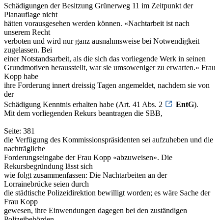
Schädigungen der Besitzung Grünerweg 11 im Zeitpunkt der
Planauflage nicht
hätten vorausgesehen werden können. «Nachtarbeit ist nach
unserem Recht
verboten und wird nur ganz ausnahmsweise bei Notwendigkeit
zugelassen. Bei
einer Notstandsarbeit, als die sich das vorliegende Werk in seinen
Grundmotiven herausstellt, war sie umsoweniger zu erwarten.» Frau
Kopp habe
ihre Forderung innert dreissig Tagen angemeldet, nachdem sie von
der
Schädigung Kenntnis erhalten habe (Art. 41 Abs. 2
EntG
).
Mit dem vorliegenden Rekurs beantragen die SBB,
Seite: 381
die Verfügung des Kommissionspräsidenten sei aufzuheben und die
nachträgliche
Forderungseingabe der Frau Kopp «abzuweisen». Die
Rekursbegründung lässt sich
wie folgt zusammenfassen: Die Nachtarbeiten an der
Lorrainebrücke seien durch
die städtische Polizeidirektion bewilligt worden; es wäre Sache der
Frau Kopp
gewesen, ihre Einwendungen dagegen bei den zuständigen
Polizeibehörden