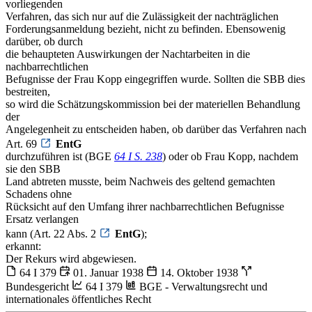
vorliegenden
Verfahren, das sich nur auf die Zulässigkeit der nachträglichen
Forderungsanmeldung bezieht, nicht zu befinden. Ebensowenig
darüber, ob durch
die behaupteten Auswirkungen der Nachtarbeiten in die
nachbarrechtlichen
Befugnisse der Frau Kopp eingegriffen wurde. Sollten die SBB dies
bestreiten,
so wird die Schätzungskommission bei der materiellen Behandlung
der
Angelegenheit zu entscheiden haben, ob darüber das Verfahren nach
Art. 69
EntG
durchzuführen ist (BGE
64 I S. 238
) oder ob Frau Kopp, nachdem
sie den SBB
Land abtreten musste, beim Nachweis des geltend gemachten
Schadens ohne
Rücksicht auf den Umfang ihrer nachbarrechtlichen Befugnisse
Ersatz verlangen
kann (Art. 22 Abs. 2
EntG
);
erkannt:
Der Rekurs wird abgewiesen.
64 I 379
01. Januar 1938
14. Oktober 1938
Bundesgericht
64 I 379
BGE - Verwaltungsrecht und
internationales öffentliches Recht