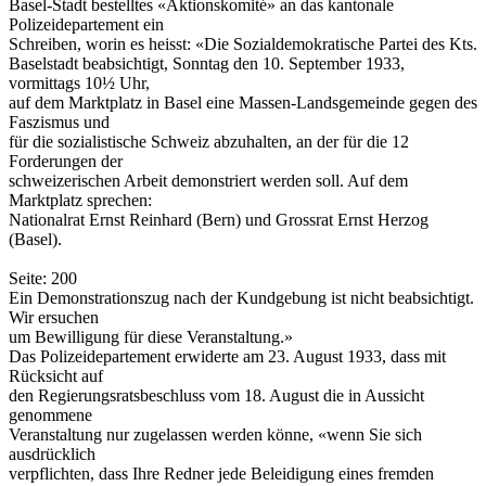
Basel-Stadt bestelltes «Aktionskomité» an das kantonale
Polizeidepartement ein
Schreiben, worin es heisst: «Die Sozialdemokratische Partei des Kts.
Baselstadt beabsichtigt, Sonntag den 10. September 1933,
vormittags 10½ Uhr,
auf dem Marktplatz in Basel eine Massen-Landsgemeinde gegen des
Faszismus und
für die sozialistische Schweiz abzuhalten, an der für die 12
Forderungen der
schweizerischen Arbeit demonstriert werden soll. Auf dem
Marktplatz sprechen:
Nationalrat Ernst Reinhard (Bern) und Grossrat Ernst Herzog
(Basel).
Seite: 200
Ein Demonstrationszug nach der Kundgebung ist nicht beabsichtigt.
Wir ersuchen
um Bewilligung für diese Veranstaltung.»
Das Polizeidepartement erwiderte am 23. August 1933, dass mit
Rücksicht auf
den Regierungsratsbeschluss vom 18. August die in Aussicht
genommene
Veranstaltung nur zugelassen werden könne, «wenn Sie sich
ausdrücklich
verpflichten, dass Ihre Redner jede Beleidigung eines fremden