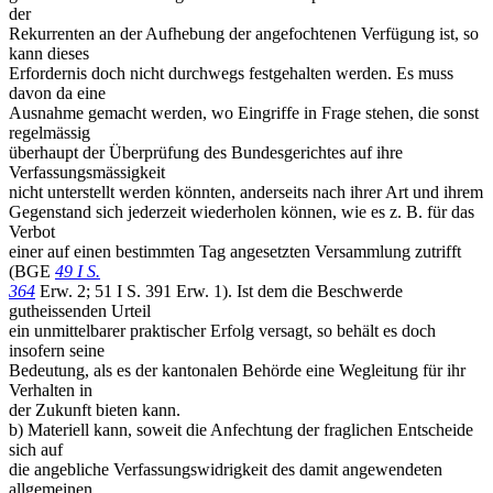
der
Rekurrenten an der Aufhebung der angefochtenen Verfügung ist, so
kann dieses
Erfordernis doch nicht durchwegs festgehalten werden. Es muss
davon da eine
Ausnahme gemacht werden, wo Eingriffe in Frage stehen, die sonst
regelmässig
überhaupt der Überprüfung des Bundesgerichtes auf ihre
Verfassungsmässigkeit
nicht unterstellt werden könnten, anderseits nach ihrer Art und ihrem
Gegenstand sich jederzeit wiederholen können, wie es z. B. für das
Verbot
einer auf einen bestimmten Tag angesetzten Versammlung zutrifft
(BGE
49 I S.
364
Erw. 2; 51 I S. 391 Erw. 1). Ist dem die Beschwerde
gutheissenden Urteil
ein unmittelbarer praktischer Erfolg versagt, so behält es doch
insofern seine
Bedeutung, als es der kantonalen Behörde eine Wegleitung für ihr
Verhalten in
der Zukunft bieten kann.
b) Materiell kann, soweit die Anfechtung der fraglichen Entscheide
sich auf
die angebliche Verfassungswidrigkeit des damit angewendeten
allgemeinen