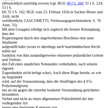
offensichtlich unrichtig erweist (vgl. BGE
48 I S. 560
; 51 I S. 224;
53 I S.
69; 55 I S. 162; BGE vom 23. Februar 1934 in Sachen Moser und
Atzli, nicht
veröffentlicht; GIACOMETTI, Verfassungsgerichtsbarkeit, S. 76
Anm. 33).
Mit dem Gesagten erledigt sich zugleich die fernere Behauptung,
dass der
Regierungsrat durch den angefochtenen Beschluss eine neue
Strafnorm
aufgestellt habe (wozu er allerdings nach baselstädtischem Recht
selbst zur
Sanktion von ihm zuständigerweise erlassener polizeilicher Gebote
und Verbote,
den Fall eines staatlichen Notstandes vorbehalten, nach seinem
eigenen
Zugeständnis nicht befugt wäre). Auch diese Rüge beruht, so wie
sie begründet
wird, auf der Voraussetzung, dass die Straffolgen des § 67a
Polizeistrafgesetz
nur an ein gegen die einzelne konkrete Veranstaltung gerichtetes
besonderes
Verbot und nicht an einen allgemeinen Polizeibefehl der hier
vorliegenden Art
gegen eine bestimmte Kategorie von