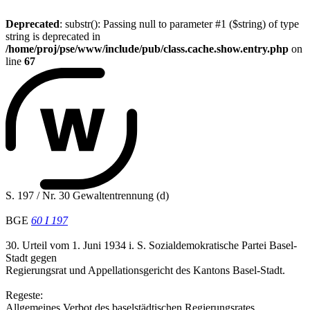
Deprecated
: substr(): Passing null to parameter #1 ($string) of type
string is deprecated in
/home/proj/pse/www/include/pub/class.cache.show.entry.php
on
line
67
S. 197 / Nr. 30 Gewaltentrennung (d)
BGE
60 I 197
30. Urteil vom 1. Juni 1934 i. S. Sozialdemokratische Partei Basel-
Stadt gegen
Regierungsrat und Appellationsgericht des Kantons Basel-Stadt.
Regeste:
Allgemeines Verbot des baselstädtischen Regierungsrates,