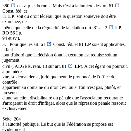
380
et sv. p. c. bernois. Mais c'est à la lumière des art. 61
Const. féd. et
81
LP
, soit du droit fédéral, que la question soulevée doit être
examinée, de
même que celle de la régularité de la citation (art. 81 al. 2
LP
,
RO 56 I p.
94 et sv.).
3. - Pour que les art. 61
Const. féd. et 81
LP
soient applicables,
il faut
tout d'abord que la décision dont l'exécution est requise soit un
jugement
civil (JAEGER, rem. 13 sur art. 81
LP
). A cet égard on pourrait,
à première
vue, se demander si, juridiquement, le prononcé de l'office de
contrôle
appartient au domaine du droit civil ou si l'on n'est pas, plutôt, en
présence
d'une sanction disciplinaire ou pénale que l'association recourante
s'arrogerait le droit d'infliger, alors que la répression pénale ressortit
exclusivement
Seite: 204
à l'autorité publique. Le but que la Fédération se propose est
évidemment