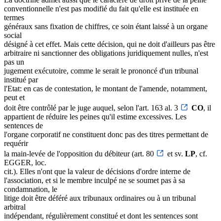
conventionnelle n'est pas modifié du fait qu'elle est instituée en
termes
généraux sans fixation de chiffres, ce soin étant laissé à un organe
social
désigné à cet effet. Mais cette décision, qui ne doit d'ailleurs pas être
arbitraire ni sanctionner des obligations juridiquement nulles, n'est
pas un
jugement exécutoire, comme le serait le prononcé d'un tribunal
institué par
l'Etat: en cas de contestation, le montant de l'amende, notamment,
peut et
doit être contrôlé par le juge auquel, selon l'art. 163 al. 3
CO
, il
appartient de réduire les peines qu'il estime excessives. Les
sentences de
l'organe corporatif ne constituent donc pas des titres permettant de
requérir
la main-levée de l'opposition du débiteur (art. 80
et sv.
LP
, cf.
EGGER, loc.
cit.). Elles n'ont que la valeur de décisions d'ordre interne de
l'association, et si le membre inculpé ne se soumet pas à sa
condamnation, le
litige doit être déféré aux tribunaux ordinaires ou à un tribunal
arbitral
indépendant, régulièrement constitué et dont les sentences sont