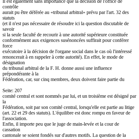
Il est également sans importance que la décision de l'office de
contrôle
aurait pu être déférée au «tribunal arbitral» prévu par l'art. 32 des
statuts
(et il n'est pas nécessaire de résoudre ici la question discutable de
savoir
si la seule faculté de recourir à une autorité supérieure constituée
conformément aux exigences susénoncées suffirait pour conférer
force
exécutoire à la décision de l'organe social dans le cas où l'intéressé
renoncerait à en rappeler à cette autorité). En effet, le mode de
désignation
du tribunal arbitral de la F. H. donne aussi une influence
prépondérante à la
Fédération, car, sur cinq membres, deux doivent faire partie du
Seite: 207
comité central et sont nommés par lui, et un troisième est désigné par
la
Fédération, soit par son comité central, lorsqu'elle est partie au litige
(art. 22 et 29 des statuts). L'équilibre est donc rompu en faveur de
l'association.
Enfin, il importe peu que le juge de main-levée et la cour de
cassation
cantonale se soient fondés sur d'autres motifs. La question de la