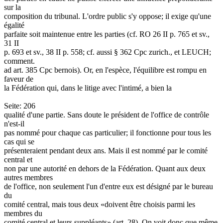
sur la
composition du tribunal. L'ordre public s'y oppose; il exige qu'une
égalité
parfaite soit maintenue entre les parties (cf. RO 26 II p. 765 et sv.,
31 II
p. 693 et sv., 38 II p. 558; cf. aussi § 362 Cpc zurich., et LEUCH;
comment.
ad art. 385 Cpc bernois). Or, en l'espèce, l'équilibre est rompu en
faveur de
la Fédération qui, dans le litige avec l'intimé, a bien la
Seite: 206
qualité d'une partie. Sans doute le président de l'office de contrôle
n'est-il
pas nommé pour chaque cas particulier; il fonctionne pour tous les
cas qui se
présenteraient pendant deux ans. Mais il est nommé par le comité
central et
non par une autorité en dehors de la Fédération. Quant aux deux
autres membres
de l'office, non seulement l'un d'entre eux est désigné par le bureau
du
comité central, mais tous deux «doivent être choisis parmi les
membres du
comité central et leurs suppléants» (art. 28). On voit donc que même