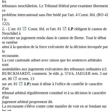
les
tribunaux neuchâtelois. Le Tribunal fédéral peut examiner librement
ce
problème intercantonal sans être bridé par l'art. 4 Const. féd. (RO 41
I p.
122).
2. - L'art. 61
Const. féd. et l'art. 81
LP
obligent le canton de
Neuchâtel à
exécuter un jugement rendu dans le canton de Berne. Tout le débat
se ramène
ainsi à la question de la force exécutoire de la décision invoquée par
la
recourante.
La cour cantonale admet avec raison que les sentences arbitrales
sont
assimilables aux jugements exécutoires des tribunaux ordinaires (cf.
BURCKHARDT, comment. 3e édit. p. 574 b, JAEGER rem. 3 sur
art. 80
et rem. 13
sur art. 81
LP
) mais il dénie à l'office de contrôle le caractère
d'un
tribunal arbitral régulièrement constitué et à sa décision le caractère
d'un
jugement arbitral proprement dit.
La recourante s'élève contre cette manière de voir en se fondant sur
les art.