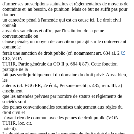
d'armer ses prescriptions statutaires et réglementaires de moyens de
contrainte et, au besoin, de punition. Mais ce but ne suffit pas pour
donner
un caractère pénal à l'amende qui est en cause ici. Le droit civil
connaît
aussi des sanctions et offre, par l'institution de la peine
conventionnelle ou
clause pénale, un moyen de coercition qui agit sur le contrevenant
comme le
ferait une sanction de droit public (cf. notamment art. 634 al. 2
CO
; VON
TUHR, Partie générale du CO II p. 664 § 87). Cette fonction
pratique ne la
fait pas sortir juridiquement du domaine du droit privé. Aussi bien,
les
auteurs (cf. EGGER, 2e édit., Personenrecht p. 435, rem. III, 2)
enseignent
que les amendes prévues par nombre de statuts et règlements de
sociétés sont
des peines conventionnelles soumises uniquement aux règles du
droit civil et
n'ayant rien de commun avec les peines de droit public (VON
TUHR, loc. cit.
note 4).
La doctrine admet aussi que le caractère de droit privé de la peine