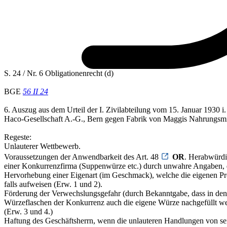
S. 24 / Nr. 6 Obligationenrecht (d)
BGE
56 II 24
6. Auszug aus dem Urteil der I. Zivilabteilung vom 15. Januar 1930 i.
Haco-Gesellschaft A.-G., Bern gegen Fabrik von Maggis Nahrungsmi
Regeste:
Unlauterer Wettbewerb.
Voraussetzungen der Anwendbarkeit des Art. 48
OR
. Herabwürdi
einer Konkurrenzfirma (Suppenwürze etc.) durch unwahre Angaben,
Hervorhebung einer Eigenart (im Geschmack), welche die eigenen P
falls aufweisen (Erw. 1 und 2).
Förderung der Verwechslungsgefahr (durch Bekanntgabe, dass in den
Würzeflaschen der Konkurrenz auch die eigene Würze nachgefüllt we
(Erw. 3 und 4.)
Haftung des Geschäftsherrn, wenn die unlauteren Handlungen von se