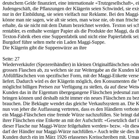
deutschem Gelde finanziert, eine internationale «Trutzgesellschaft», e
Judengeschäft, die Pflanzungen der Klägerin seien Schwindel, sie exis
nur in der Einbildung, sie seien vielfach nur Reklame. Bei den Magg
könne man nie sagen, wie alt sie seien, man wisse nie, ob man frisch
erhalte, da sie nicht mit dem Datum bezeichnet werden. Texton sei s
rentabler, es enthalte weniger Papier als die Produkte der Maggi, da d
Texton-Fabrik eben eine Suppenfabrik und nicht eine Papierfabrik sei;
Burgdorf führe selten mehr ein Laden Maggi-Suppe.
Die Klägerin gibt die Suppenwürze an ihre
Seite: 27
Wiederverkäufer (Spezereihändler) in kleinen Originalfläschchen oder
grossen Flaschen ab, zu welchen sie zur Weitergabe an die Kunden kl
Abfüllfläschchen von spezifischer Form, mit der Maggi-Etikette vers
liefert. Dadurch wird es der Klägerin möglich, den Konsumenten die
möglichst billigen Preisen zur Verfügung zu stellen, da auf diese Weis
Kunden das in ihr Eigentum übergegangene Fläschchen jedesmal zu
bringen können und deshalb nicht immer ein neues Fläschchen zu be
brauchen. Die Beklagte wendet das gleiche Verkaufssystem an. Die K
nun von jeher die Auffassung vertreten, dass es den Händlern verboten
ein Maggi-Fläschchen eine fremde Würze nachzufüllen. Sie bringt da
ihrer Fläschchen eine Etikette an mit der Aufschrift: «Gesetzlich darf 
dieser Flasche nur Maggi-Würze feilgehalten werden» bezw. «In dies
darf der Händler nur Maggi-Würze nachfüllen.» Auch teilte sie dies i
Kunden durch ein im März 1926 erlassenes Kreisschreiben mit. Umg