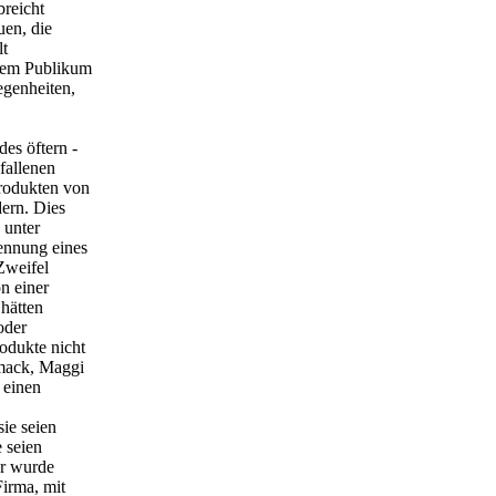
breicht
uen, die
lt
 dem Publikum
egenheiten,
es öftern -
fallenen
rodukten von
ern. Dies
 unter
ennung eines
Zweifel
n einer
 hätten
oder
odukte nicht
hmack, Maggi
 einen
sie seien
e seien
er wurde
Firma, mit