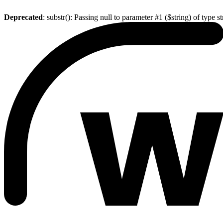
Deprecated
: substr(): Passing null to parameter #1 ($string) of type s