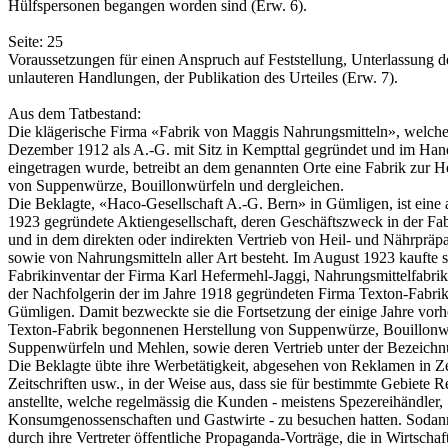
Hülfspersonen begangen worden sind (Erw. 6).
Seite: 25
Voraussetzungen für einen Anspruch auf Feststellung, Unterlassung d
unlauteren Handlungen, der Publikation des Urteiles (Erw. 7).
Aus dem Tatbestand:
Die klägerische Firma «Fabrik von Maggis Nahrungsmitteln», welch
Dezember 1912 als A.-G. mit Sitz in Kempttal gegründet und im Hand
eingetragen wurde, betreibt an dem genannten Orte eine Fabrik zur H
von Suppenwürze, Bouillonwürfeln und dergleichen.
Die Beklagte, «Haco-Gesellschaft A.-G. Bern» in Gümligen, ist eine a
1923 gegründete Aktiengesellschaft, deren Geschäftszweck in der Fab
und in dem direkten oder indirekten Vertrieb von Heil- und Nährpräpa
sowie von Nahrungsmitteln aller Art besteht. Im August 1923 kaufte s
Fabrikinventar der Firma Karl Hefermehl-Jaggi, Nahrungsmittelfabrik
der Nachfolgerin der im Jahre 1918 gegründeten Firma Texton-Fabrik
Gümligen. Damit bezweckte sie die Fortsetzung der einige Jahre vorh
Texton-Fabrik begonnenen Herstellung von Suppenwürze, Bouillonw
Suppenwürfeln und Mehlen, sowie deren Vertrieb unter der Bezeich
Die Beklagte übte ihre Werbetätigkeit, abgesehen von Reklamen in Z
Zeitschriften usw., in der Weise aus, dass sie für bestimmte Gebiete R
anstellte, welche regelmässig die Kunden - meistens Spezereihändler,
Konsumgenossenschaften und Gastwirte - zu besuchen hatten. Sodann 
durch ihre Vertreter öffentliche Propaganda-Vorträge, die in Wirtschaf