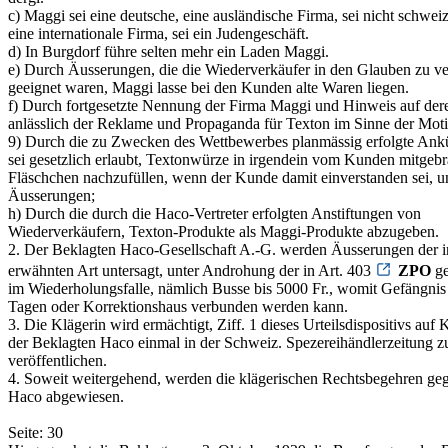
c) Maggi sei eine deutsche, eine ausländische Firma, sei nicht schweiz
eine internationale Firma, sei ein Judengeschäft.
d) In Burgdorf führe selten mehr ein Laden Maggi.
e) Durch Äusserungen, die die Wiederverkäufer in den Glauben zu ve
geeignet waren, Maggi lasse bei den Kunden alte Waren liegen.
f) Durch fortgesetzte Nennung der Firma Maggi und Hinweis auf der
anlässlich der Reklame und Propaganda für Texton im Sinne der Moti
9) Durch die zu Zwecken des Wettbewerbes planmässig erfolgte Ank
sei gesetzlich erlaubt, Textonwürze in irgendein vom Kunden mitgebr
Fläschchen nachzufüllen, wenn der Kunde damit einverstanden sei, u
Äusserungen;
h) Durch die durch die Haco-Vertreter erfolgten Anstiftungen von
Wiederverkäufern, Texton-Produkte als Maggi-Produkte abzugeben.
2. Der Beklagten Haco-Gesellschaft A.-G. werden Äusserungen der in
erwähnten Art untersagt, unter Androhung der in Art. 403
ZPO
ge
im Wiederholungsfalle, nämlich Busse bis 5000 Fr., womit Gefängnis 
Tagen oder Korrektionshaus verbunden werden kann.
3. Die Klägerin wird ermächtigt, Ziff. 1 dieses Urteilsdispositivs auf 
der Beklagten Haco einmal in der Schweiz. Spezereihändlerzeitung z
veröffentlichen.
4. Soweit weitergehend, werden die klägerischen Rechtsbegehren ge
Haco abgewiesen.
Seite: 30