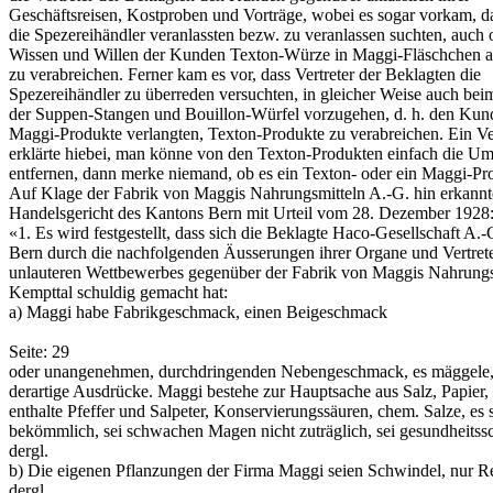
Geschäftsreisen, Kostproben und Vorträge, wobei es sogar vorkam, da
die Spezereihändler veranlassten bezw. zu veranlassen suchten, auch
Wissen und Willen der Kunden Texton-Würze in Maggi-Fläschchen a
zu verabreichen. Ferner kam es vor, dass Vertreter der Beklagten die
Spezereihändler zu überreden versuchten, in gleicher Weise auch bei
der Suppen-Stangen und Bouillon-Würfel vorzugehen, d. h. den Kund
Maggi-Produkte verlangten, Texton-Produkte zu verabreichen. Ein Ver
erklärte hiebei, man könne von den Texton-Produkten einfach die U
entfernen, dann merke niemand, ob es ein Texton- oder ein Maggi-Pro
Auf Klage der Fabrik von Maggis Nahrungsmitteln A.-G. hin erkannt
Handelsgericht des Kantons Bern mit Urteil vom 28. Dezember 1928
«1. Es wird festgestellt, dass sich die Beklagte Haco-Gesellschaft A.-G
Bern durch die nachfolgenden Äusserungen ihrer Organe und Vertrete
unlauteren Wettbewerbes gegenüber der Fabrik von Maggis Nahrungs
Kempttal schuldig gemacht hat:
a) Maggi habe Fabrikgeschmack, einen Beigeschmack
Seite: 29
oder unangenehmen, durchdringenden Nebengeschmack, es mäggele,
derartige Ausdrücke. Maggi bestehe zur Hauptsache aus Salz, Papier,
enthalte Pfeffer und Salpeter, Konservierungssäuren, chem. Salze, es s
bekömmlich, sei schwachen Magen nicht zuträglich, sei gesundheitss
dergl.
b) Die eigenen Pflanzungen der Firma Maggi seien Schwindel, nur 
dergl.