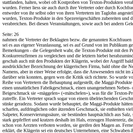
stattfanden, halten, wobei oft Kostproben von Texton-Produkten vera
wurden. Ferner liess sie auch durch ihre Vertreter oder durch Kochfra
entweder von ihr selbst oder von ihren Vertretern im Taglohn angestel
wurden, Texton-Produkte in den Spezereigeschäften zubereiten und
verabreichen. Bei diesen Veranstaltungen, sowie auch bei andern Gel
Seite: 26
nahmen die Vertreter der Beklagten bezw. die genannten Kochfrauen d
sei es aus eigener Veranlassung, sei es auf Grund von im Publikum ge
Bemerkungen - die Gelegenheit wahr, die Texton-Produkte mit den P
Konkurrenzfirmen zu vergleichen und die letztern hiebei herabzumind
geschah auch mit den Produkten der Klägerin, wobei der Angriff bald
ausdrücklicher Bezeichnung der klägerischen Firma, bald ohne die N
Namens, aber in einer Weise erfolgte, dass die Anwesenden nicht im 
darüber sein konnten, gegen wen die Kritik sich richtete. So wurde vo
Reihe von Vertretern die Behauptung aufgestellt, die Maggi-Produkte
einen unnatürlichen Fabrikgeschmack, einen unangenehmen Neben- 
Beigeschmack sie «mäggelen» («mätschelen»), was für die Texton-Pr
zutreffe. Ein Vertreter sprach sogar von einem übelriechenden Gesc
stinke geradezu. Sodann wurde behauptet, die Maggi-Produkte hätten
scharfen, aufdringlichen oder ätzenden Geschmack, sie enthielten viel
Salpeter, Konservierungssäure, sie bestünden hauptsächlich aus Salz, 
stark gepfeffert und kratzen deshalb im Hals, erzeugen Hustenreiz, di
schon von Aerzten verboten worden, sie greifen den Magen an. Fern
erklärt, die Klägerin sei ein deutsches Unternehmen, eine Schwaben-