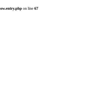
how.entry.php
on line
67