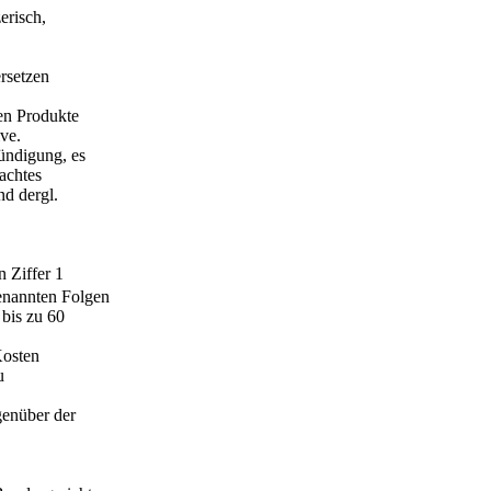
erisch,
rsetzen
en Produkte
ve.
ündigung, es
achtes
nd dergl.
 Ziffer 1
nannten Folgen
bis zu 60
Kosten
u
genüber der