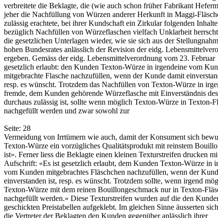
verbreitete die Beklagte, die (wie auch schon früher Fabrikant Hefer
jeher die Nachfüllung von Würzen anderer Herkunft in Maggi-Fläsch
zulässig erachtete, bei ihrer Kundschaft ein Zirkular folgenden Inhalt
bezüglich Nachfüllen von Würzeflaschen vielfach Unklarheit herrscht
die gesetzlichen Unterlagen wieder, wie sie sich aus der Stellungnah
hohen Bundesrates anlässlich der Revision der eidg. Lebensmittelve
ergeben. Gemäss der eidg. Lebensmittelverordnung vom 23. Februar 
gesetzlich erlaubt: den Kunden Texton-Würze in irgendeine vom Ku
mitgebrachte Flasche nachzufüllen, wenn der Kunde damit einverstand
resp. es wünscht. Trotzdem das Nachfüllen von Texton-Würze in irge
fremde, dem Kunden gehörende Würzeflasche mit Einverständnis de
durchaus zulässig ist, sollte wenn möglich Texton-Würze in Texton-F
nachgefüllt werden und zwar sowohl zur
Seite: 28
Vermeidung von Irrtümern wie auch, damit der Konsument sich bewus
Texton-Würze ein vorzügliches Qualitätsprodukt mit reinstem Bouil
ist». Ferner liess die Beklagte einen kleinen Texturstreifen drucken mi
Aufschrift: «Es ist gesetzlich erlaubt, dem Kunden Texton-Würze in i
vom Kunden mitgebrachtes Fläschchen nachzufüllen, wenn der Kund
einverstanden ist, resp. es wünscht. Trotzdem sollte, wenn irgend mög
Texton-Würze mit dem reinen Bouillongeschmack nur in Texton-Flä
nachgefüllt werden.» Diese Texturstreifen wurden auf die den Kunde
geschickten Preistabellen aufgeklebt. Im gleichen Sinne äusserten sic
die Vertreter der Beklagten den Kunden gegenüber anlässlich ihrer