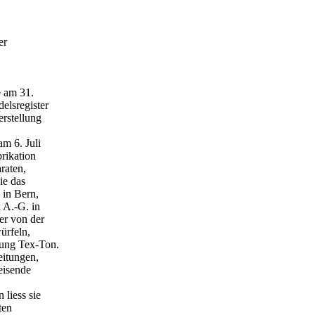
er
e am 31.
elsregister
erstellung
m 6. Juli
rikation
raten,
ie das
 in Bern,
 A.-G. in
er von der
ürfeln,
nung Tex-Ton.
eitungen,
eisende
liess sie
ten