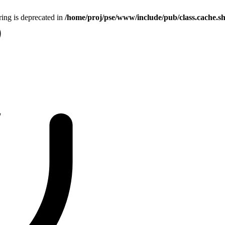
tring is deprecated in
/home/proj/pse/www/include/pub/class.cache.s