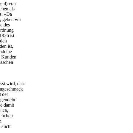
mehl) von
chen als
es: «Da
, geben wir
me des
rordnung
1926 ist
nden
en ist,
ndeine
s Kunden
laschen
st wird, dass
longeschmack
t der
rgendein
e damit
lich,
schchen
n
h auch