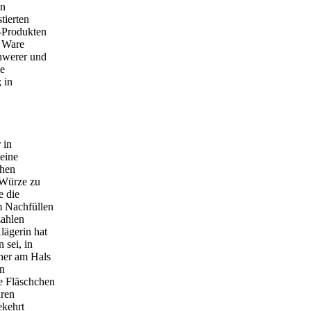
in
tierten
i-Produkten
e Ware
chwerer und
ie
 in
 in
eine
ehen
 Würze zu
e die
m Nachfüllen
zahlen
lägerin hat
 sei, in
her am Hals
in
e Fläschchen
hren
ekehrt