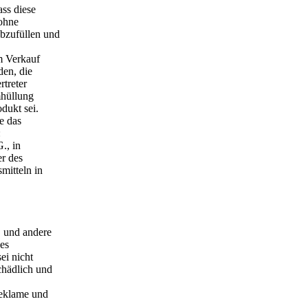
ss diese
 ohne
bzufüllen und
m Verkauf
en, die
treter
mhüllung
dukt sei.
e das
:
., in
r des
mitteln in
 und andere
 es
ei nicht
chädlich und
Reklame und