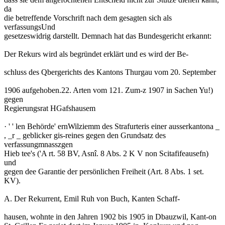
da
die betreffende Vorschrift nach dem gesagten sich als
verfassungsUnd
gesetzeswidrig darstellt. Demnach hat das Bundesgericht erkannt:
Der Rekurs wird als begründet erklärt und es wird der Be-
schluss des Qbergerichts des Kantons Thurgau vom 20. September
1906 aufgehoben.22. Arten vom 121. Zum-z 1907 in Sachen Yu!)
gegen
Regierungsrat HGafshausem
· ' ' len Behörde' ernWilziemm des Strafurteris einer ausserkantona _
, _r _ geblicker gis-reines gegen den Grundsatz des
verfassungmnasszgen
Hieb tee's ('A rt. 58 BV, Asnî. 8 Abs. 2 K V non Scitafifeausefn)
und
gegen dee Garantie der persönlichen Freiheit (Art. 8 Abs. 1 set.
KV).
A. Der Rekurrent, Emil Ruh von Buch, Kanten Schaff-
hausen, wohnte in den Jahren 1902 bis 1905 in Dbauzwil, Kant-on