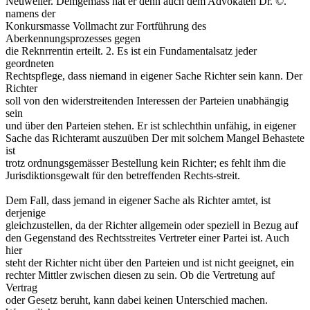
Neuweiler. Demgemäss hat er denn auch dem Advokaten Dr. ©.
namens der
Konkursmasse Vollmacht zur Fortführung des
Aberkennungsprozesses gegen
die Reknrrentin erteilt. 2. Es ist ein Fundamentalsatz jeder
geordneten
Rechtspflege, dass niemand in eigener Sache Richter sein kann. Der
Richter
soll von den widerstreitenden Interessen der Parteien unabhängig
sein
und über den Parteien stehen. Er ist schlechthin unfähig, in eigener
Sache das Richteramt auszuüben Der mit solchem Mangel Behastete
ist
trotz ordnungsgemässer Bestellung kein Richter; es fehlt ihm die
Jurisdiktionsgewalt für den betreffenden Rechts-streit.
Dem Fall, dass jemand in eigener Sache als Richter amtet, ist
derjenige
gleichzustellen, da der Richter allgemein oder speziell in Bezug auf
den Gegenstand des Rechtsstreites Vertreter einer Partei ist. Auch
hier
steht der Richter nicht über den Parteien und ist nicht geeignet, ein
rechter Mittler zwischen diesen zu sein. Ob die Vertretung auf
Vertrag
oder Gesetz beruht, kann dabei keinen Unterschied machen.