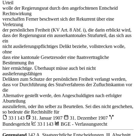
Urteil
wolle der Regierungsrat durch den angefochtenen Entscheid
Rechtswirkung
verschaffen Ferner beschwert sich der Rekurrent über eine
Verletzung
der persönlichen Freiheit (KV Art. 8 Abf. i), die darin erblickt wird,
dass der Regierungsrat ein ausserkantonales Strafurteil, das sich aus
ein
nicht auslieferungspflichtiges Delikt beziehe, vollstrecken wolle,
ohne
dass eine kantonale Gesetzesoder eine ftaatsvertragliche
Bestimmung ihn
hier ermächtige. Überhaupt müsse auch bei nicht
auslieferungsfähigen
Delikten zum Schutze der persönlichen Freiheit verlangt werden,
dass vor Durchführung des Strafverfahrens der Zufluchtskanton vor
die
Alternative gestellt werde, den Angeschuldigten nach erfolgter
Aburteilung
auszuliefern, oder ihn selber zu Beurteilen. Sei dies nicht geschehen,
so bedeute die Rechtshilfe für
33 I 143
31. Januar 1907
31. Dezember 1907
Bundesgericht
33 I 143
BGE - Verfassungsrecht
Gegenstand
142 A. Staatsrechtliche Entscheidungen. lll. Abschnitt.