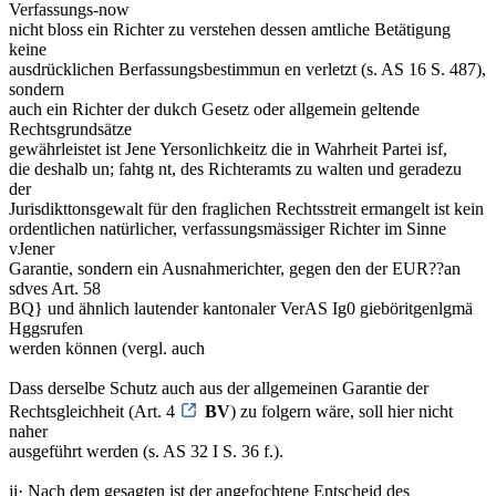
Verfassungs-now
nicht bloss ein Richter zu verstehen dessen amtliche Betätigung
keine
ausdrücklichen Berfassungsbestimmun en verletzt (s. AS 16 S. 487),
sondern
auch ein Richter der dukch Gesetz oder allgemein geltende
Rechtsgrundsätze
gewährleistet ist Jene Yersonlichkeitz die in Wahrheit Partei isf,
die deshalb un; fahtg nt, des Richteramts zu walten und geradezu
der
Jurisdikttonsgewalt für den fraglichen Rechtsstreit ermangelt ist kein
ordentlichen natürlicher, verfassungsmässiger Richter im Sinne
vJener
Garantie, sondern ein Ausnahmerichter, gegen den der EUR??an
sdves Art. 58
BQ} und ähnlich lautender kantonaler VerAS Ig0 gieböritgenlgmä
Hggsrufen
werden können (vergl. auch
Dass derselbe Schutz auch aus der allgemeinen Garantie der
Rechtsgleichheit (Art. 4
BV
) zu folgern wäre, soll hier nicht
naher
ausgeführt werden (s. AS 32 I S. 36 f.).
ji· Nach dem gesagten ist der angefochtene Entscheid des