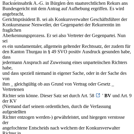
Backsieinsabrik A.-G. in Bürglen den staatsrechtlichen Rekurs ans
Bundesgericht mit dem Antrag auf Aufhebung ergriffen. Es wird
angebracht,
Gerichtspräsident B. sei als Konkursverwalter Geschäftsführer der
Konkursmasse Nenweiler, der Gegenpartei der Rekurrentin im
fraglichen
Aberkennungsprozess. Er sei also Vertreter der Gegenpartei. Nun
sei
es ein sundamentaler, allgemein geltender Rechtssatz, der zudem für
den Kanton Thurgau in § 49 SVO positiv Ausdruck gesunden habe,
dass
jedermann Anspruch auf Zuweisung eines unparteiischen Richters
habe,
und dass speziell niemand in eigener Sache, oder in der Sache des
von
ihm _ gleichgültig ob aus Grund von Vertrag oder Gesetz _
Vertretenen
Richter sein könne. Dieser Satz set durch Art. 58
'
BV
und Art. 9
der KV
(Niemand darf seinem ordentlichen, durch die Verfassung
aufgestellten
Richter entzogen werden-) gewährleistet, und hiegegen verstosse
der
angefochtene Entscheids nach welchem der Konkursverwalter
Richter in