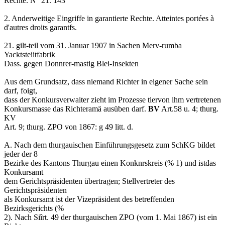
Rechte. N° 21. 143
2. Anderweitige Eingriffe in garantierte Rechte. Atteintes portées à
d'autres droits garantfs.
21. gilt-teil vom 31. Januar 1907 in Sachen Merv-rumba
Yacktsteiitfabrik
Dass. gegen Donnrer-mastig Blei-Insekten
Aus dem Grundsatz, dass niemand Richter in eigener Sache sein
darf, foigt,
dass der Konkursverwaiter zieht im Prozesse tiervon ihm vertretenen
Konkursmasse das Richteramä ausüben darf.
BV
Art.58 u. 4; thurg.
KV
Art. 9; thurg. ZPO von 1867: g 49 litt. d.
A. Nach dem thurgauischen Einführungsgesetz zum SchKG bildet
jeder der 8
Bezirke des Kantons Thurgau einen Konknrskreis (% 1) und istdas
Konkursamt
dem Gerichtspräsidenten übertragen; Stellvertreter des
Gerichtspräsidenten
als Konkursamt ist der Vizepräsident des betreffenden
Bezirksgerichts (%
2). Nach Siîrt. 49 der thurgauischen ZPO (vom 1. Mai 1867) ist ein