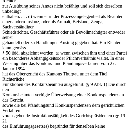
Richter
zur Ausübung seines Amtes nicht befähigt und soll sich desselben
unbedingt
enthalten: . . . d) wenn er in der Prozessangelegenheit als Beamter
einer andern Instanz, oder als Anmalt, Beistand, Zenga,
Sachverständiger,
Schiedsrichter, Geschäftsführer oder als Bevollmächtigter entweder
selbst
gehandelt oder zu Handlungen Austrag gegeben hai. Ein Richter
kann gemäss
§ 50 ibid. abgelehnt werden: a) wenn zwischen ihm und einer Partei
ein besonderes Abhängigkeitsoder Pflichtverhältnis waltet. In einer
Weisung über das Konkurs- und Pfändungsverfahren vom 27.
Januar 1894
hat das Obergericht des Kantons Thurgau unter dem Titel:
Richterliche
Funktionen des Konkursbeamteu ausgeführt: (§ 9 Abf. 1) Die durch
den
Konkursbeamten verfügte Überweisung einer Konkurspendenz an
das Gericht,
sowie die bei Pfändungsund Konkurspendenzen dem gerichtlichen
Verfahren
vorausgeheude Jnstruktioustätigkeit des Gerichtspräsidenten (gg 19
21
des Einführungsgesetzes) begründet für denselben keine