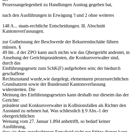
Prozessangelegenheit zu Handlungen Austrag gegeben bat,
nach den Ausführungen in Erwägung 'l und 2 ohne weiteres
148 A... staats-rechtliche Entscheidungen. lll. Abschnitt
Kantonsveri'assuugen.
zur Gutheissung der Beschwerde der Rekurrentinchäite führen
müssen. §
49 litt-. d der ZPO kann auch nichts wie das Qbergerirht andeutet, in
Ansehung der Gerichtsprasidenten, die Konkursverwalter sind,
durch das
Einführungsgesetz zum SchK(F) aufgehoben sein; der hiedurch
geschaffene
Rechtszustand wurde,wie dargelegt, elementaren prozessrechtltchen
Grundsatzem sowie der Bundesund Kantonsverfassung
widerstreiten. Die
Meinung des Einführungsgesetzes kann deshalb nur dieseim das der
Gerichte:
präsident und Konkursverwalter in Kollisionsfallen als Richter den
Ausstand zu nehmen hat. Was schliesslich § 9 Abs.-1 der
obergerichtlichen
Weisung vom 27. Januar 1.894 anbetrifft, so bedarf keiner
Ausführung,
dass sie dem angefochtenen Entscheid nicht zur Stütze dienen kann,