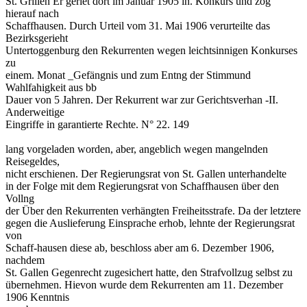
St. Grillen Er geriet dort im Januar 1905 in. Konkurs und zog
hierauf nach
Schaffhausen. Durch Urteil vom 31. Mai 1906 verurteilte das
Bezirksgerieht
Untertoggenburg den Rekurrenten wegen leichtsinnigen Konkurses
zu
einem. Monat _Gefängnis und zum Entng der Stimmund
Wahlfahigkeit aus bb
Dauer von 5 Jahren. Der Rekurrent war zur Gerichtsverhan -II.
Anderweitige
Eingriffe in garantierte Rechte. N° 22. 149
lang vorgeladen worden, aber, angeblich wegen mangelnden
Reisegeldes,
nicht erschienen. Der Regierungsrat von St. Gallen unterhandelte
in der Folge mit dem Regierungsrat von Schaffhausen über den
Vollng
der Über den Rekurrenten verhängten Freiheitsstrafe. Da der letztere
gegen die Auslieferung Einsprache erhob, lehnte der Regierungsrat
von
Schaff-hausen diese ab, beschloss aber am 6. Dezember 1906,
nachdem
St. Gallen Gegenrecht zugesichert hatte, den Strafvollzug selbst zu
übernehmen. Hievon wurde dem Rekurrenten am 11. Dezember
1906 Kenntnis