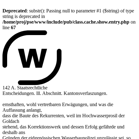
Deprecated
: substr(): Passing null to parameter #1 ($string) of type
string is deprecated in
/home/proj/pse/www/include/pub/class.cache.show.entry.php
on
line
67
142 A. Staatsrechtliche
Entscheidungen. lll. Abschnitt. Kantonsverfaszungen.
ernsthaften, wohl vertretbaren Erwägungen, und was die
Auffassung anlangt,
dass die Baute des Rekurrenten, weil im Hochwasserprosil der
Goldach
stehend, das Korrektionswerk und dessen Erfolg gefährde und
deshalb ans
Gründen der eidgenössischen Wasserbaupolizei unzulässig sei, so