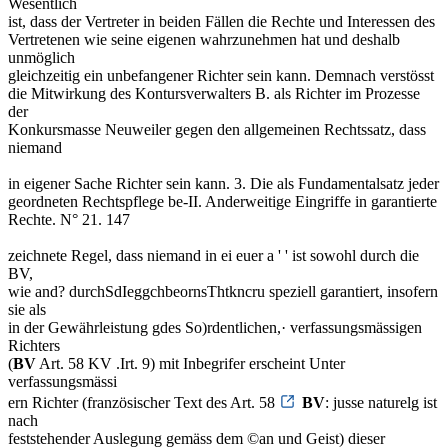
Wesentlich
ist, dass der Vertreter in beiden Fällen die Rechte und Interessen des
Vertretenen wie seine eigenen wahrzunehmen hat und deshalb
unmöglich
gleichzeitig ein unbefangener Richter sein kann. Demnach verstösst
die Mitwirkung des Kontursverwalters B. als Richter im Prozesse
der
Konkursmasse Neuweiler gegen den allgemeinen Rechtssatz, dass
niemand
in eigener Sache Richter sein kann. 3. Die als Fundamentalsatz jeder
geordneten Rechtspflege be-II. Anderweitige Eingriffe in garantierte
Rechte. N° 21. 147
zeichnete Regel, dass niemand in ei euer a ' ' ist sowohl durch die
BV,
wie and? durchSdIeggchbeornsThtkncru speziell garantiert, insofern
sie als
in der Gewährleistung gdes So)rdentlichen,· verfassungsmässigen
Richters
(
BV
Art. 58 KV .Irt. 9) mit Inbegrifer erscheint Unter
verfassungsmässi
ern Richter (französischer Text des Art. 58
BV
: jusse naturelg ist
nach
feststehender Auslegung gemäss dem ©an und Geist) dieser