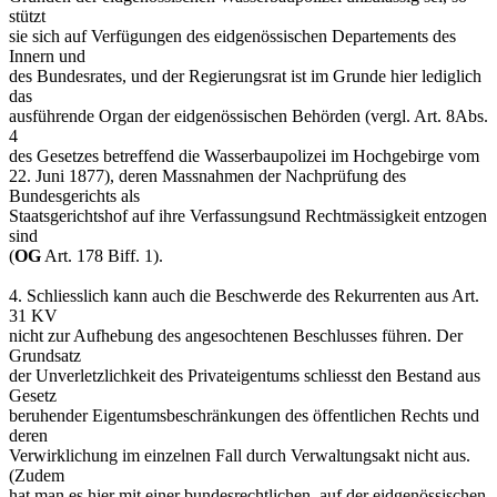
stützt
sie sich auf Verfügungen des eidgenössischen Departements des
Innern und
des Bundesrates, und der Regierungsrat ist im Grunde hier lediglich
das
ausführende Organ der eidgenössischen Behörden (vergl. Art. 8Abs.
4
des Gesetzes betreffend die Wasserbaupolizei im Hochgebirge vom
22. Juni 1877), deren Massnahmen der Nachprüfung des
Bundesgerichts als
Staatsgerichtshof auf ihre Verfassungsund Rechtmässigkeit entzogen
sind
(
OG
Art. 178 Biff. 1).
4. Schliesslich kann auch die Beschwerde des Rekurrenten aus Art.
31 KV
nicht zur Aufhebung des angesochtenen Beschlusses führen. Der
Grundsatz
der Unverletzlichkeit des Privateigentums schliesst den Bestand aus
Gesetz
beruhender Eigentumsbeschränkungen des öffentlichen Rechts und
deren
Verwirklichung im einzelnen Fall durch Verwaltungsakt nicht aus.
(Zudem
hat man es hier mit einer bundesrechtlichen, auf der eidgenössischen