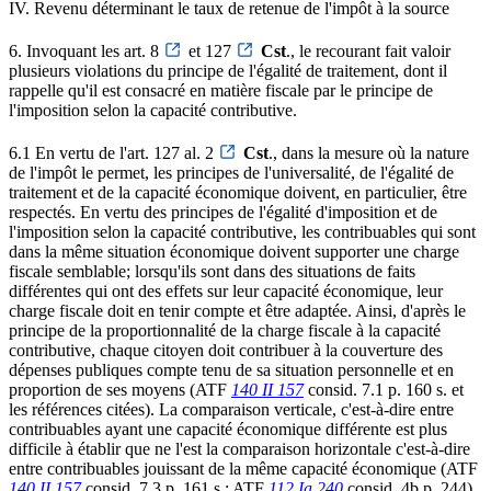
IV. Revenu déterminant le taux de retenue de l'impôt à la source
6. Invoquant les art. 8
et 127
Cst
., le recourant fait valoir
plusieurs violations du principe de l'égalité de traitement, dont il
rappelle qu'il est consacré en matière fiscale par le principe de
l'imposition selon la capacité contributive.
6.1 En vertu de l'art. 127 al. 2
Cst
., dans la mesure où la nature
de l'impôt le permet, les principes de l'universalité, de l'égalité de
traitement et de la capacité économique doivent, en particulier, être
respectés. En vertu des principes de l'égalité d'imposition et de
l'imposition selon la capacité contributive, les contribuables qui sont
dans la même situation économique doivent supporter une charge
fiscale semblable; lorsqu'ils sont dans des situations de faits
différentes qui ont des effets sur leur capacité économique, leur
charge fiscale doit en tenir compte et être adaptée. Ainsi, d'après le
principe de la proportionnalité de la charge fiscale à la capacité
contributive, chaque citoyen doit contribuer à la couverture des
dépenses publiques compte tenu de sa situation personnelle et en
proportion de ses moyens (ATF
140 II 157
consid. 7.1 p. 160 s. et
les références citées). La comparaison verticale, c'est-à-dire entre
contribuables ayant une capacité économique différente est plus
difficile à établir que ne l'est la comparaison horizontale c'est-à-dire
entre contribuables jouissant de la même capacité économique (ATF
140 II 157
consid. 7.3 p. 161 s.; ATF
112 Ia 240
consid. 4b p. 244).