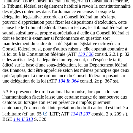
n'autorise pas le Conseil fédéral à déroger à la Constitution fédérale,
le Tribunal fédéral est également habilité à revoir la constitutionnalité
des règles contenues dans l'ordonnance en cause. Lorsque la
délégation législative accorde au Conseil fédéral un très large
pouvoir d'appréciation pour fixer les dispositions d'exécution, cette
clause lie le Tribunal fédéral. Dans un tel cas, le Tribunal fédéral ne
saurait substituer sa propre appréciation à celle du Conseil fédéral et
doit se borner à examiner si l'ordonnance en question sort
manifestement du cadre de la délégation législative octroyée au
Conseil fédéral ou si, pour d'autres raisons, elle apparaît contraire à
la loi ou à la Constitution fédérale (ATF
130 I 26
consid. 2.2.1 p. 32
et les arrêts cités). La légalité d'un règlement, en l'espèce le tarif,
édicté sur la base d'une sous-délégation, ici au Département fédéral
des finances, doit être appréciée selon les mêmes principes que ceux
qui s'appliquent à une ordonnance du Conseil fédéral reposant sur
une délégation de la loi (ATF
104 Ib 364
consid. 2c p. 367 ss).
5.3 En présence de droit cantonal harmonisé, lorsque la loi sur
l'harmonisation fiscale laisse une certaine marge de manoeuvre aux
cantons ou lorsque l'on est en présence d'impôts purement
cantonaux, l'examen de l'interprétation du droit cantonal est limité à
l'arbitraire (cf. art. 95
LTF
; ATF
134 II 207
consid. 2 p. 209 s.).
BGE
144 II 313
S. 320