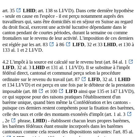
art. 35
LHID
; art. 138 ss LI/VD). Dans cette dernière hypothèse
- seule en cause en l'espèce - il est perçu notamment auprès des
travailleurs qui, sans être domiciliés ni en séjour en Suisse au regard
du droit fiscal, exercent une activité lucrative dépendante dans le
canton pendant de courtes périodes, durant la semaine ou comme
frontaliers sur le revenu de leur activité. L'imposition de ces derniers
est réglée par les art. 83
à 86
LIFD
, 32 et 33
LHID
, et 130 à
133 al. 1 et 2 LI/VD.
4.2 L'impôt à la source est calculé sur le revenu brut (art. 84 al. 1
LIFD
, 32 al. 3
LHID
et 131 al. 1 LI/VD). Il se substitue à l'impôt
fédéral direct, cantonal et communal perçu selon la procédure
ordinaire sur le revenu du travail (art. 87
LIFD
, 32 al. 1
LHID
et 134 LI/VD) et est perçu en une fois par le débiteur de la prestation
imposable (art. 88
et 100
LIFD
ainsi que 135 et 147 LI/VD),
ce qui suppose pour des raisons pratiques l'établissement d'un
barème unique, quand bien même la Confédération et les cantons -
puisque ces derniers restent compétents pour la fixation des barèmes,
celle des taux et celle des montants exonérés d'impôt (art. 1 al. 3
, 2e
phrase,
LHID
) - établissent chacun leurs propres barèmes,
les barèmes fédéraux étant ensuite incorporés dans les barèmes
cantonaux comme cela ressort des dispositions suivantes: l'art. 85 al.