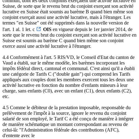
commun, dont les deux conjoints exerçaient une activité lucrative en
Suisse, de sorte que le revenu brut du conjoint exerçant son activité
lucrative en Suisse était soumis au barème B quand bien même son
conjoint exerçait aussi une activité lucrative, mais à l'étranger. Les
termes "en Suisse" ont été supprimés dans la nouvelle version de
l'art. 1 al. 1 let. c
OIS
en vigueur depuis le 1er janvier 2014, de
sorte que le revenu brut du conjoint exerçant son activité lucrative en
Suisse est soumis au barème C quand bien même son conjoint
exerce aussi une activité lucrative à l'étranger.
4.4 Conformément à l'art. 5 RIS/VD, le Conseil d'Etat du canton de
Vaud a établi, sur le même modèle, les barèmes incorporant les
impôts fédéral direct, cantonal et communal. C'est ainsi qu'il a établi
une catégorie de Tarifs C ("double gain") qui comprend les Tarifs
appliqués aux couples dont les membres exercent tous les deux une
activité lucrative en fonction du nombre d'enfants mineurs à leur
charge, sans enfants (C0), avec un enfant (C1), deux enfants (C2),
etc.
4.5 Comme le débiteur de la prestation imposable, responsable du
prélèvement de l'impôt à la source, ignore le revenu du conjoint
salarié de son employé, le Tarif C a été conçu de manière à intégrer
de manière schématique un montant correspondant au revenu de
celui-là: "l'Administration fédérale des contributions (AFC),
d'entente avec le