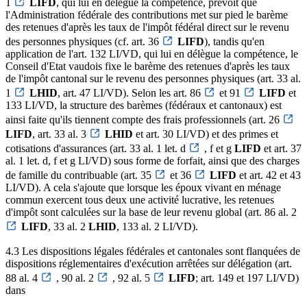
1
LIFD
, qui lui en délègue la compétence, prévoit que
l'Administration fédérale des contributions met sur pied le barème
des retenues d'après les taux de l'impôt fédéral direct sur le revenu
des personnes physiques (cf. art. 36
LIFD
), tandis qu'en
application de l'art. 132 LI/VD, qui lui en délègue la compétence, le
Conseil d'Etat vaudois fixe le barème des retenues d'après les taux
de l'impôt cantonal sur le revenu des personnes physiques (art. 33 al.
1
LHID
, art. 47 LI/VD). Selon les art. 86
et 91
LIFD
et
133 LI/VD, la structure des barèmes (fédéraux et cantonaux) est
ainsi faite qu'ils tiennent compte des frais professionnels (art. 26
LIFD
, art. 33 al. 3
LHID
et art. 30 LI/VD) et des primes et
cotisations d'assurances (art. 33 al. 1 let. d
, f et g
LIFD
et art. 37
al. 1 let. d, f et g LI/VD) sous forme de forfait, ainsi que des charges
de famille du contribuable (art. 35
et 36
LIFD
et art. 42 et 43
LI/VD). A cela s'ajoute que lorsque les époux vivant en ménage
commun exercent tous deux une activité lucrative, les retenues
d'impôt sont calculées sur la base de leur revenu global (art. 86 al. 2
LIFD
, 33 al. 2
LHID
, 133 al. 2 LI/VD).
4.3 Les dispositions légales fédérales et cantonales sont flanquées de
dispositions réglementaires d'exécution arrêtées sur délégation (art.
88 al. 4
, 90 al. 2
, 92 al. 5
LIFD
; art. 149 et 197 LI/VD)
dans