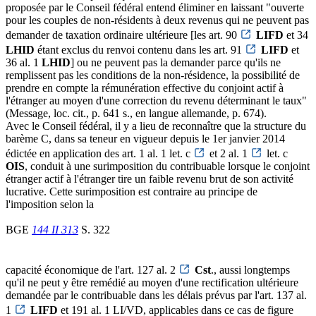
proposée par le Conseil fédéral entend éliminer en laissant "ouverte
pour les couples de non-résidents à deux revenus qui ne peuvent pas
demander de taxation ordinaire ultérieure [les art. 90
LIFD
et 34
LHID
étant exclus du renvoi contenu dans les art. 91
LIFD
et
36 al. 1
LHID
] ou ne peuvent pas la demander parce qu'ils ne
remplissent pas les conditions de la non-résidence, la possibilité de
prendre en compte la rémunération effective du conjoint actif à
l'étranger au moyen d'une correction du revenu déterminant le taux"
(Message, loc. cit., p. 641 s., en langue allemande, p. 674).
Avec le Conseil fédéral, il y a lieu de reconnaître que la structure du
barème C, dans sa teneur en vigueur depuis le 1er janvier 2014
édictée en application des art. 1 al. 1 let. c
et 2 al. 1
let. c
OIS
, conduit à une surimposition du contribuable lorsque le conjoint
étranger actif à l'étranger tire un faible revenu brut de son activité
lucrative. Cette surimposition est contraire au principe de
l'imposition selon la
BGE
144 II 313
S. 322
capacité économique de l'art. 127 al. 2
Cst
., aussi longtemps
qu'il ne peut y être remédié au moyen d'une rectification ultérieure
demandée par le contribuable dans les délais prévus par l'art. 137 al.
1
LIFD
et 191 al. 1 LI/VD, applicables dans ce cas de figure