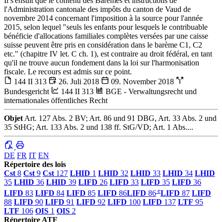
Il s'ensuit que le contenu des Barèmes et instructions de
l'Administration cantonale des impôts du canton de Vaud de
novembre 2014 concernant l'imposition à la source pour l'année
2015, selon lequel "seuls les enfants pour lesquels le contribuable
bénéficie d'allocations familiales complètes versées par une caisse
suisse peuvent être pris en considération dans le barème C1, C2
etc." (chapitre IV let. C ch. 1), est contraire au droit fédéral, en tant
qu'il ne trouve aucun fondement dans la loi sur l'harmonisation
fiscale. Le recours est admis sur ce point.
144 II 313
26. Juli 2018
09. November 2018
Bundesgericht
144 II 313
BGE - Verwaltungsrecht und
internationales öffentliches Recht
Objet
Art. 127 Abs. 2 BV; Art. 86 und 91 DBG, Art. 33 Abs. 2 und
35 StHG; Art. 133 Abs. 2 und 138 ff. StG/VD; Art. 1 Abs....
DE
FR
IT
EN
Répertoire des lois
Cst
8
Cst
9
Cst
127
LHID
1
LHID
32
LHID
33
LHID
34
LHID
35
LHID
36
LHID
39
LIFD
26
LIFD
33
LIFD
35
LIFD
36
e
LIFD
83
LIFD
84
LIFD
85
LIFD
86
LIFD
86
LIFD
87
LIFD
88
LIFD
90
LIFD
91
LIFD
92
LIFD
100
LIFD
137
LTF
95
LTF
106
OIS
1
OIS
2
Répertoire ATF