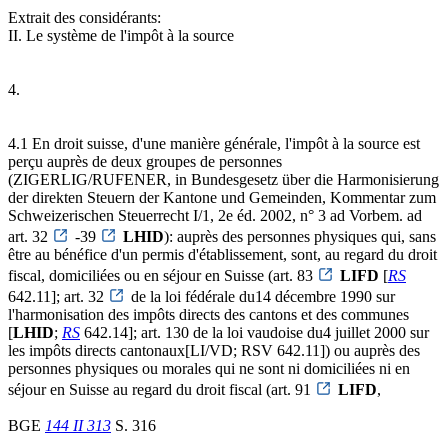
Extrait des considérants:
II. Le système de l'impôt à la source
4.
4.1 En droit suisse, d'une manière générale, l'impôt à la source est
perçu auprès de deux groupes de personnes
(ZIGERLIG/RUFENER, in Bundesgesetz über die Harmonisierung
der direkten Steuern der Kantone und Gemeinden, Kommentar zum
Schweizerischen Steuerrecht I/1, 2e éd. 2002, n° 3 ad Vorbem. ad
art. 32
-39
LHID
): auprès des personnes physiques qui, sans
être au bénéfice d'un permis d'établissement, sont, au regard du droit
fiscal, domiciliées ou en séjour en Suisse (art. 83
LIFD
[
RS
642.11]; art. 32
de la loi fédérale du14 décembre 1990 sur
l'harmonisation des impôts directs des cantons et des communes
[
LHID
;
RS
642.14]; art. 130 de la loi vaudoise du4 juillet 2000 sur
les impôts directs cantonaux[LI/VD; RSV 642.11]) ou auprès des
personnes physiques ou morales qui ne sont ni domiciliées ni en
séjour en Suisse au regard du droit fiscal (art. 91
LIFD
,
BGE
144 II 313
S. 316