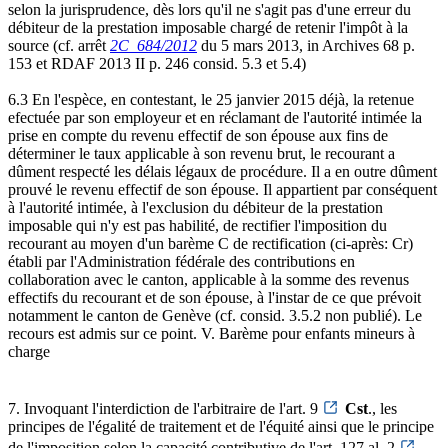
selon la jurisprudence, dès lors qu'il ne s'agit pas d'une erreur du
débiteur de la prestation imposable chargé de retenir l'impôt à la
source (cf. arrêt
2C_684/2012
du 5 mars 2013, in Archives 68 p.
153 et RDAF 2013 II p. 246 consid. 5.3 et 5.4)
6.3 En l'espèce, en contestant, le 25 janvier 2015 déjà, la retenue
efectuée par son employeur et en réclamant de l'autorité intimée la
prise en compte du revenu effectif de son épouse aux fins de
déterminer le taux applicable à son revenu brut, le recourant a
dûment respecté les délais légaux de procédure. Il a en outre dûment
prouvé le revenu effectif de son épouse. Il appartient par conséquent
à l'autorité intimée, à l'exclusion du débiteur de la prestation
imposable qui n'y est pas habilité, de rectifier l'imposition du
recourant au moyen d'un barème C de rectification (ci-après: Cr)
établi par l'Administration fédérale des contributions en
collaboration avec le canton, applicable à la somme des revenus
effectifs du recourant et de son épouse, à l'instar de ce que prévoit
notamment le canton de Genève (cf. consid. 3.5.2 non publié). Le
recours est admis sur ce point. V. Barème pour enfants mineurs à
charge
7. Invoquant l'interdiction de l'arbitraire de l'art. 9
Cst
., les
principes de l'égalité de traitement et de l'équité ainsi que le principe
de l'imposition selon la capacité contributive de l'art. 127 al. 2