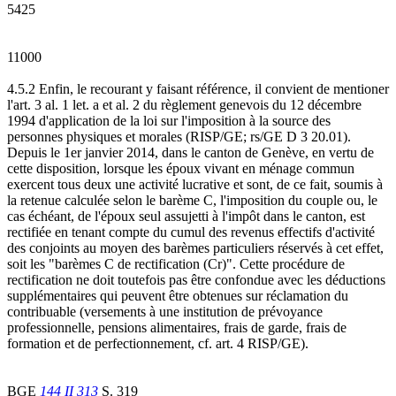
5425
11000
4.5.2 Enfin, le recourant y faisant référence, il convient de mentioner
l'art. 3 al. 1 let. a et al. 2 du règlement genevois du 12 décembre
1994 d'application de la loi sur l'imposition à la source des
personnes physiques et morales (RISP/GE; rs/GE D 3 20.01).
Depuis le 1er janvier 2014, dans le canton de Genève, en vertu de
cette disposition, lorsque les époux vivant en ménage commun
exercent tous deux une activité lucrative et sont, de ce fait, soumis à
la retenue calculée selon le barème C, l'imposition du couple ou, le
cas échéant, de l'époux seul assujetti à l'impôt dans le canton, est
rectifiée en tenant compte du cumul des revenus effectifs d'activité
des conjoints au moyen des barèmes particuliers réservés à cet effet,
soit les "barèmes C de rectification (Cr)". Cette procédure de
rectification ne doit toutefois pas être confondue avec les déductions
supplémentaires qui peuvent être obtenues sur réclamation du
contribuable (versements à une institution de prévoyance
professionnelle, pensions alimentaires, frais de garde, frais de
formation et de perfectionnement, cf. art. 4 RISP/GE).
BGE
144 II 313
S. 319