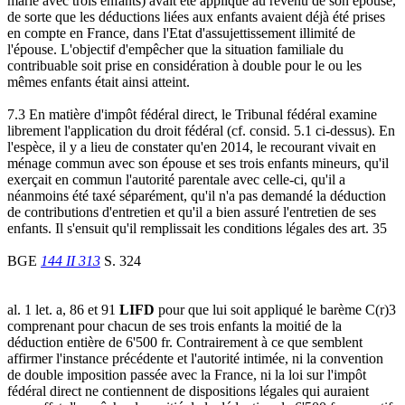
marié avec trois enfants) avait été appliqué au revenu de son épouse,
de sorte que les déductions liées aux enfants avaient déjà été prises
en compte en France, dans l'Etat d'assujettissement illimité de
l'épouse. L'objectif d'empêcher que la situation familiale du
contribuable soit prise en considération à double pour le ou les
mêmes enfants était ainsi atteint.
7.3 En matière d'impôt fédéral direct, le Tribunal fédéral examine
librement l'application du droit fédéral (cf. consid. 5.1 ci-dessus). En
l'espèce, il y a lieu de constater qu'en 2014, le recourant vivait en
ménage commun avec son épouse et ses trois enfants mineurs, qu'il
exerçait en commun l'autorité parentale avec celle-ci, qu'il a
néanmoins été taxé séparément, qu'il n'a pas demandé la déduction
de contributions d'entretien et qu'il a bien assuré l'entretien de ses
enfants. Il s'ensuit qu'il remplissait les conditions légales des art. 35
BGE
144 II 313
S. 324
al. 1 let. a, 86 et 91
LIFD
pour que lui soit appliqué le barème C(r)3
comprenant pour chacun de ses trois enfants la moitié de la
déduction entière de 6'500 fr. Contrairement à ce que semblent
affirmer l'instance précédente et l'autorité intimée, ni la convention
de double imposition passée avec la France, ni la loi sur l'impôt
fédéral direct ne contiennent de dispositions légales qui auraient