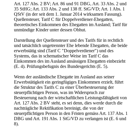
Art. 127 Abs. 2 BV; Art. 86 und 91 DBG, Art. 33 Abs. 2 und
35 StHG; Art. 133 Abs. 2 und 138 ff. StG/VD; Art. 1 Abs. 1
QStV (in der seit dem 1. Januar 2014 wirksamen Fassung).
Quellensteuer, Tarif C für Doppelverdiener-Ehegatten,
theoretisches Einkommen des Ehegatten im Ausland; Tarif für
unmündige Kinder unter dessen Obhut.
Darstellung der Quellensteuer und des Tarifs für in rechtlich
und tatsächlich ungetrennter Ehe lebende Ehegatten, die beide
erwerbstätig sind (Tarif C "Doppelverdiener") und des
Systems, das in schematischer Weise im Tarif C das
Einkommen des im Ausland ansässigen Ehegatten einbezieht
(E. 4). Prüfungsbefugnis des Bundesgerichts (E. 5).
Wenn der ausländische Ehegatte im Ausland aus seiner
Erwerbstätigkeit ein geringfügiges Einkommen erzielt, führt
die Struktur des Tarifs C zu einer Überbesteuerung der
steuerpflichtigen Person, was im Widerspruch zur
Besteuerung nach der wirtschaftlichen Leistungsfähigkeit von
Art. 127 Abs. 2 BV steht, es sei denn, dies werde durch die
nachträgliche Rektifikation bereinigt, die von der
steuerpflichtigen Person in den Fristen gemäss Art. 137 Abs. 1
DBG und Art. 191 Abs. 1 StG/VD zu verlangen ist (E. 6 und
8).