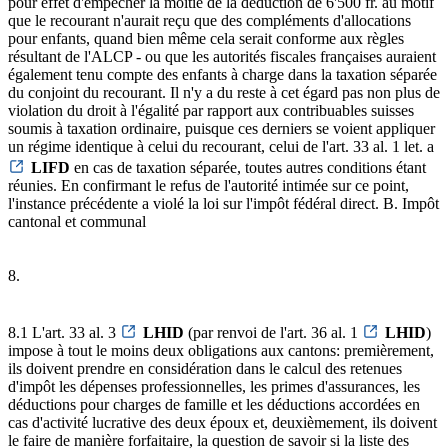
pour effet d'empêcher la moitié de la déduction de 6'500 fr. au motif
que le recourant n'aurait reçu que des compléments d'allocations
pour enfants, quand bien même cela serait conforme aux règles
résultant de l'ALCP - ou que les autorités fiscales françaises auraient
également tenu compte des enfants à charge dans la taxation séparée
du conjoint du recourant. Il n'y a du reste à cet égard pas non plus de
violation du droit à l'égalité par rapport aux contribuables suisses
soumis à taxation ordinaire, puisque ces derniers se voient appliquer
un régime identique à celui du recourant, celui de l'art. 33 al. 1 let. a
LIFD
en cas de taxation séparée, toutes autres conditions étant
réunies. En confirmant le refus de l'autorité intimée sur ce point,
l'instance précédente a violé la loi sur l'impôt fédéral direct. B. Impôt
cantonal et communal
8.
8.1 L'art. 33 al. 3
LHID
(par renvoi de l'art. 36 al. 1
LHID
)
impose à tout le moins deux obligations aux cantons: premièrement,
ils doivent prendre en considération dans le calcul des retenues
d'impôt les dépenses professionnelles, les primes d'assurances, les
déductions pour charges de famille et les déductions accordées en
cas d'activité lucrative des deux époux et, deuxièmement, ils doivent
le faire de manière forfaitaire, la question de savoir si la liste des