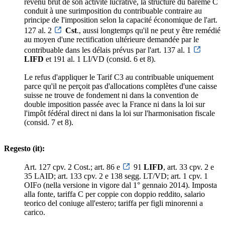
revenu brut de son activité lucrative, la structure du barème C
conduit à une surimposition du contribuable contraire au
principe de l'imposition selon la capacité économique de l'art.
127 al. 2
Cst
., aussi longtemps qu'il ne peut y être remédié
au moyen d'une rectification ultérieure demandée par le
contribuable dans les délais prévus par l'art. 137 al. 1
LIFD
et 191 al. 1 LI/VD (consid. 6 et 8).
Le refus d'appliquer le Tarif C3 au contribuable uniquement
parce qu'il ne perçoit pas d'allocations complètes d'une caisse
suisse ne trouve de fondement ni dans la convention de
double imposition passée avec la France ni dans la loi sur
l'impôt fédéral direct ni dans la loi sur l'harmonisation fiscale
(consid. 7 et 8).
Regesto (it):
Art. 127 cpv. 2 Cost.; art. 86 e
91
LIFD
, art. 33 cpv. 2 e
35 LAID; art. 133 cpv. 2 e 138 segg. LT/VD; art. 1 cpv. 1
OIFo (nella versione in vigore dal 1° gennaio 2014). Imposta
alla fonte, tariffa C per coppie con doppio reddito, salario
teorico del coniuge all'estero; tariffa per figli minorenni a
carico.