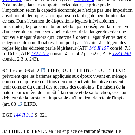
Néanmoins, dans les rapports horizontaux, le principe de
l'imposition selon la capacité économique n'exige pas une imposition
absolument identique, la comparaison étant également limitée dans
ce cas. Dans l'examen de dispositions légales inévitablement
imparfaites, le juge constitutionnel doit par conséquent faire preuve
d'une certaine retenue sous peine de courir le danger de créer une
nouvelle inégalité alors qu'il cherche à obtenir l'égalité entre deux
catégories de contribuables. Il ne peut pas s'écarter à la légère des
règles légales édictées par le législateur (ATF
140 II 157
consid. 7.3
p. 161 s.; ATF
132 I 157
consid. 4.1 et 4.2 p. 162 s.; ATF
128 I 240
consid. 2.3 p. 243).
6.2 Les art. 86 al. 2
LIFD
, 33 al. 2
LHID
et 133 al. 2 LI/VD
prévoient que les barèmes appliqués aux époux vivant en ménage
commun et qui exercent tous deux une activité lucrative doivent
tenir compte du cumul des revenus des conjoints. En raison de la
nature particulière de l'impôt à la source et de sa fonction, c'est au
débiteur de la prestation imposable qu'il revient de retenir l'impôt
(art. 88
LIFD
,
BGE
144 II 313
S. 321
37
LHID
, 135 LI/VD), en lieu et place de l'autorité fiscale. Le