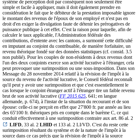
système de perception doit par conséquent non seulement être
simple et facile à appliquer, mais il doit également prendre en
considération le fait que le débiteur de la prestation imposable ignore
le montant des revenus de l'époux de son employé et n'est pas en
droit d'en exiger la divulgation faute de détenir les prérogatives de
puissance publique à cet effet. C'est la raison pour laquelle, afin de
calculer le taux applicable, l'Administration fédérale des
contributions, d'entente avec les cantons, a surmonté cette difficulté
en imputant au conjoint du contribuable, de manière forfaitaire, un
revenu théorique fondé sur des données statistiques (cf. consid. 3.5
non publié). Pour les couples de non-résidents à deux revenus dont
l'un des deux conjoints exerce son activité lucrative à l'étranger, cela
peut provoquer une surimposition ou une sous-imposition. Dans son
Message du 28 novembre 2014 relatif à la révision de l'impôt à la
source du revenu de l'activité lucrative, le Conseil fédéral reconnaît
qu'il peut y avoir une surimposition et que c'est essentiellement le
cas lorsque le conjoint étranger actif à l'étranger tire un faible revenu
brut de son activité lucrative (
FF 2015 625
, 641; en langue
allemande, p. 674), à l'instar de la situation du recourant et de son
épouse: celle-ci ne perçoit en effet que 27'800 fr. par année au lieu
des 65'100 fr. théoriques pris en compte dans le barème C, ce qui
conduit effectivement à une surimposition contraire aux art. 86 al. 2
LIFD
, 33 al. 2
LHID
et 133 al. 2 LI/VD. C'est du reste cette
surimposition résultant du système et de la nature de l'impôt à la
source dans ce cas précis que la révision de l'impôt à la source