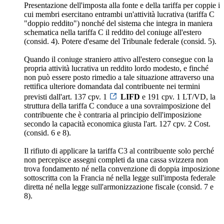
Presentazione dell'imposta alla fonte e della tariffa per coppie i
cui membri esercitano entrambi un'attività lucrativa (tariffa C
"doppio reddito") nonché del sistema che integra in maniera
schematica nella tariffa C il reddito del coniuge all'estero
(consid. 4). Potere d'esame del Tribunale federale (consid. 5).
Quando il coniuge straniero attivo all'estero consegue con la
propria attività lucrativa un reddito lordo modesto, e finché
non può essere posto rimedio a tale situazione attraverso una
rettifica ulteriore domandata dal contribuente nei termini
previsti dall'art. 137 cpv. 1
LIFD
e 191 cpv. 1 LT/VD, la
struttura della tariffa C conduce a una sovraimposizione del
contribuente che è contraria al principio dell'imposizione
secondo la capacità economica giusta l'art. 127 cpv. 2 Cost.
(consid. 6 e 8).
Il rifiuto di applicare la tariffa C3 al contribuente solo perché
non percepisce assegni completi da una cassa svizzera non
trova fondamento né nella convenzione di doppia imposizione
sottoscritta con la Francia né nella legge sull'imposta federale
diretta né nella legge sull'armonizzazione fiscale (consid. 7 e
8).