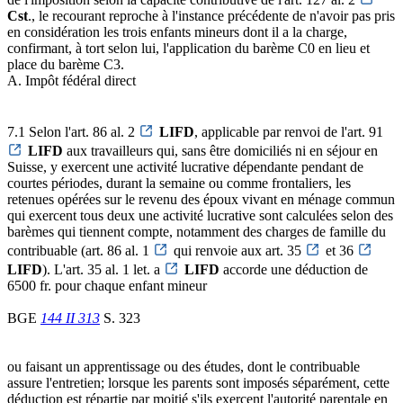
Cst
., le recourant reproche à l'instance précédente de n'avoir pas pris
en considération les trois enfants mineurs dont il a la charge,
confirmant, à tort selon lui, l'application du barème C0 en lieu et
place du barème C3.
A. Impôt fédéral direct
7.1 Selon l'art. 86 al. 2
LIFD
, applicable par renvoi de l'art. 91
LIFD
aux travailleurs qui, sans être domiciliés ni en séjour en
Suisse, y exercent une activité lucrative dépendante pendant de
courtes périodes, durant la semaine ou comme frontaliers, les
retenues opérées sur le revenu des époux vivant en ménage commun
qui exercent tous deux une activité lucrative sont calculées selon des
barèmes qui tiennent compte, notamment des charges de famille du
contribuable (art. 86 al. 1
qui renvoie aux art. 35
et 36
LIFD
). L'art. 35 al. 1 let. a
LIFD
accorde une déduction de
6500 fr. pour chaque enfant mineur
BGE
144 II 313
S. 323
ou faisant un apprentissage ou des études, dont le contribuable
assure l'entretien; lorsque les parents sont imposés séparément, cette
déduction est répartie par moitié s'ils exercent l'autorité parentale en