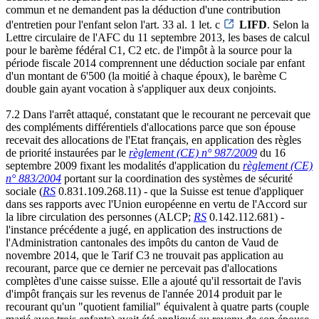
commun et ne demandent pas la déduction d'une contribution
d'entretien pour l'enfant selon l'art. 33 al. 1 let. c
LIFD
. Selon la
Lettre circulaire de l'AFC du 11 septembre 2013, les bases de calcul
pour le barème fédéral C1, C2 etc. de l'impôt à la source pour la
période fiscale 2014 comprennent une déduction sociale par enfant
d'un montant de 6'500 (la moitié à chaque époux), le barème C
double gain ayant vocation à s'appliquer aux deux conjoints.
7.2 Dans l'arrêt attaqué, constatant que le recourant ne percevait que
des compléments différentiels d'allocations parce que son épouse
recevait des allocations de l'Etat français, en application des règles
de priorité instaurées par le
règlement (CE) n° 987/2009
du 16
septembre 2009 fixant les modalités d'application du
règlement (CE)
n° 883/2004
portant sur la coordination des systèmes de sécurité
sociale (
RS
0.831.109.268.11) - que la Suisse est tenue d'appliquer
dans ses rapports avec l'Union européenne en vertu de l'Accord sur
la libre circulation des personnes (ALCP;
RS
0.142.112.681) -
l'instance précédente a jugé, en application des instructions de
l'Administration cantonales des impôts du canton de Vaud de
novembre 2014, que le Tarif C3 ne trouvait pas application au
recourant, parce que ce dernier ne percevait pas d'allocations
complètes d'une caisse suisse. Elle a ajouté qu'il ressortait de l'avis
d'impôt français sur les revenus de l'année 2014 produit par le
recourant qu'un "quotient familial" équivalent à quatre parts (couple