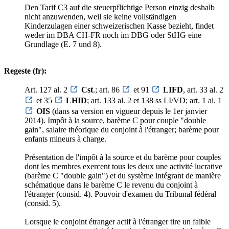
Den Tarif C3 auf die steuerpflichtige Person einzig deshalb
nicht anzuwenden, weil sie keine vollständigen
Kinderzulagen einer schweizerischen Kasse bezieht, findet
weder im DBA CH-FR noch im DBG oder StHG eine
Grundlage (E. 7 und 8).
Regeste (fr):
Art. 127 al. 2
Cst
.; art. 86
et 91
LIFD
, art. 33 al. 2
et 35
LHID
; art. 133 al. 2 et 138 ss LI/VD; art. 1 al. 1
OIS
(dans sa version en vigueur depuis le 1er janvier
2014). Impôt à la source, barème C pour couple "double
gain", salaire théorique du conjoint à l'étranger; barème pour
enfants mineurs à charge.
Présentation de l'impôt à la source et du barème pour couples
dont les membres exercent tous les deux une activité lucrative
(barème C "double gain") et du système intégrant de manière
schématique dans le barème C le revenu du conjoint à
l'étranger (consid. 4). Pouvoir d'examen du Tribunal fédéral
(consid. 5).
Lorsque le conjoint étranger actif à l'étranger tire un faible