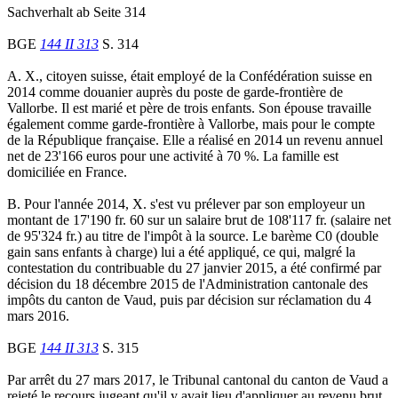
Sachverhalt ab Seite 314
BGE
144 II 313
S. 314
A. X., citoyen suisse, était employé de la Confédération suisse en
2014 comme douanier auprès du poste de garde-frontière de
Vallorbe. Il est marié et père de trois enfants. Son épouse travaille
également comme garde-frontière à Vallorbe, mais pour le compte
de la République française. Elle a réalisé en 2014 un revenu annuel
net de 23'166 euros pour une activité à 70 %. La famille est
domiciliée en France.
B. Pour l'année 2014, X. s'est vu prélever par son employeur un
montant de 17'190 fr. 60 sur un salaire brut de 108'117 fr. (salaire net
de 95'324 fr.) au titre de l'impôt à la source. Le barème C0 (double
gain sans enfants à charge) lui a été appliqué, ce qui, malgré la
contestation du contribuable du 27 janvier 2015, a été confirmé par
décision du 18 décembre 2015 de l'Administration cantonale des
impôts du canton de Vaud, puis par décision sur réclamation du 4
mars 2016.
BGE
144 II 313
S. 315
Par arrêt du 27 mars 2017, le Tribunal cantonal du canton de Vaud a
rejeté le recours jugeant qu'il y avait lieu d'appliquer au revenu brut