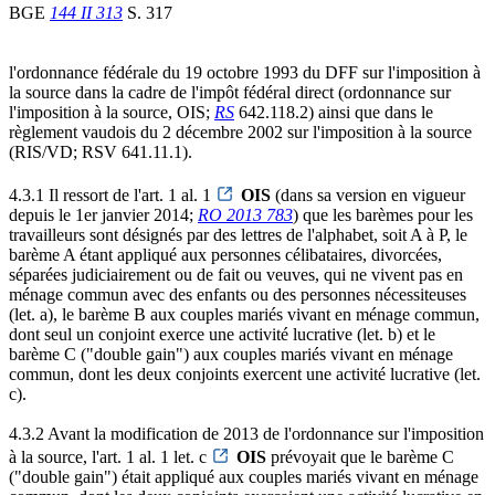
BGE
144 II 313
S. 317
l'ordonnance fédérale du 19 octobre 1993 du DFF sur l'imposition à
la source dans la cadre de l'impôt fédéral direct (ordonnance sur
l'imposition à la source, OIS;
RS
642.118.2) ainsi que dans le
règlement vaudois du 2 décembre 2002 sur l'imposition à la source
(RIS/VD; RSV 641.11.1).
4.3.1 Il ressort de l'art. 1 al. 1
OIS
(dans sa version en vigueur
depuis le 1er janvier 2014;
RO 2013 783
) que les barèmes pour les
travailleurs sont désignés par des lettres de l'alphabet, soit A à P, le
barème A étant appliqué aux personnes célibataires, divorcées,
séparées judiciairement ou de fait ou veuves, qui ne vivent pas en
ménage commun avec des enfants ou des personnes nécessiteuses
(let. a), le barème B aux couples mariés vivant en ménage commun,
dont seul un conjoint exerce une activité lucrative (let. b) et le
barème C ("double gain") aux couples mariés vivant en ménage
commun, dont les deux conjoints exercent une activité lucrative (let.
c).
4.3.2 Avant la modification de 2013 de l'ordonnance sur l'imposition
à la source, l'art. 1 al. 1 let. c
OIS
prévoyait que le barème C
("double gain") était appliqué aux couples mariés vivant en ménage