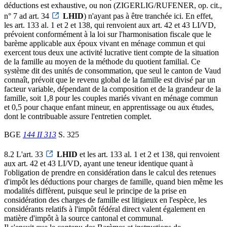
déductions est exhaustive, ou non (ZIGERLIG/RUFENER, op. cit.,
n° 7 ad art. 34
LHID
) n'ayant pas à être tranchée ici. En effet,
les art. 133 al. 1 et 2 et 138, qui renvoient aux art. 42 et 43 LI/VD,
prévoient conformément à la loi sur l'harmonisation fiscale que le
barème applicable aux époux vivant en ménage commun et qui
exercent tous deux une activité lucrative tient compte de la situation
de la famille au moyen de la méthode du quotient familial. Ce
système dit des unités de consommation, que seul le canton de Vaud
connaît, prévoit que le revenu global de la famille est divisé par un
facteur variable, dépendant de la composition et de la grandeur de la
famille, soit 1,8 pour les couples mariés vivant en ménage commun
et 0,5 pour chaque enfant mineur, en apprentissage ou aux études,
dont le contribuable assure l'entretien complet.
BGE
144 II 313
S. 325
8.2 L'art. 33
LHID
et les art. 133 al. 1 et 2 et 138, qui renvoient
aux art. 42 et 43 LI/VD, ayant une teneur identique quant à
l'obligation de prendre en considération dans le calcul des retenues
d'impôt les déductions pour charges de famille, quand bien même les
modalités diffèrent, puisque seul le principe de la prise en
considération des charges de famille est litigieux en l'espèce, les
considérants relatifs à l'impôt fédéral direct valent également en
matière d'impôt à la source cantonal et communal.