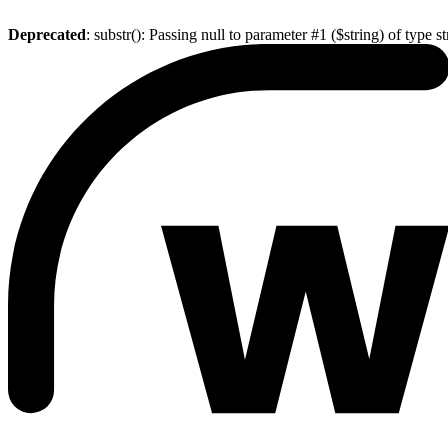
Deprecated
: substr(): Passing null to parameter #1 ($string) of type s