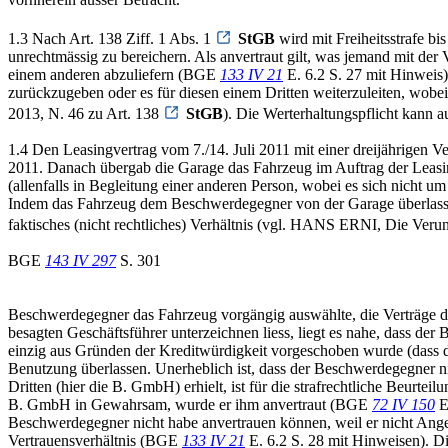
1.3 Nach Art. 138 Ziff. 1 Abs. 1
StGB
wird mit Freiheitsstrafe bi
unrechtmässig zu bereichern. Als anvertraut gilt, was jemand mit der
einem anderen abzuliefern (BGE
133 IV 21
E. 6.2 S. 27 mit Hinweis
zurückzugeben oder es für diesen einem Dritten weiterzuleiten, wobe
2013, N. 46 zu Art. 138
StGB
). Die Werterhaltungspflicht kann
1.4 Den Leasingvertrag vom 7./14. Juli 2011 mit einer dreijährigen V
2011. Danach übergab die Garage das Fahrzeug im Auftrag der Leasi
(allenfalls in Begleitung einer anderen Person, wobei es sich nich
Indem das Fahrzeug dem Beschwerdegegner von der Garage überlasse
faktisches (nicht rechtliches) Verhältnis (vgl. HANS ERNI, Die Veru
BGE
143 IV 297
S. 301
Beschwerdegegner das Fahrzeug vorgängig auswählte, die Verträge 
besagten Geschäftsführer unterzeichnen liess, liegt es nahe, dass 
einzig aus Gründen der Kreditwürdigkeit vorgeschoben wurde (dass d
Benutzung überlassen. Unerheblich ist, dass der Beschwerdegegner ni
Dritten (hier die B. GmbH) erhielt, ist für die strafrechtliche Beurte
B. GmbH in Gewahrsam, wurde er ihm anvertraut (BGE
72 IV 150
E
Beschwerdegegner nicht habe anvertrauen können, weil er nicht Angest
Vertrauensverhältnis (BGE
133 IV 21
E. 6.2 S. 28 mit Hinweisen). D