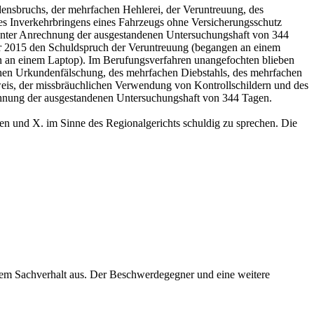
ensbruchs, der mehrfachen Hehlerei, der Veruntreuung, des
s Inverkehrbringens eines Fahrzeugs ohne Versicherungsschutz
en unter Anrechnung der ausgestandenen Untersuchungshaft von 344
er 2015 den Schuldspruch der Veruntreuung (begangen an einem
en an einem Laptop). Im Berufungsverfahren unangefochten blieben
chen Urkundenfälschung, des mehrfachen Diebstahls, des mehrfachen
eis, der missbräuchlichen Verwendung von Kontrollschildern und des
echnung der ausgestandenen Untersuchungshaft von 344 Tagen.
ben und X. im Sinne des Regionalgerichts schuldig zu sprechen. Die
dem Sachverhalt aus. Der Beschwerdegegner und eine weitere