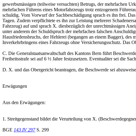
gewerbsmässigen (teilweise versuchten) Betrugs, der mehrfachen Urk
mehrfachen Führens eines Motorfahrzeugs trotz entzogenem Führerau
schuldig. Vom Vorwurf der Sachbeschädigung sprach es ihn frei. Das 
Tagen. Zudem verpflichtete es ihn zur Leistung mehrerer Schadene
Fahrzeug) auf und sprach X. diesbezüglich der unrechtmässigen Anei
unter anderem der Schuldspruch der mehrfachen falschen Anschuldig
Hausfriedensbruchs, der Hehlerei (begangen an einem Bagger), des 
Inverkehrbringens eines Fahrzeugs ohne Versicherungsschutz. Das Ob
C. Die Generalstaatsanwaltschaft des Kantons Bern führt Beschwerde i
Freiheitsstrafe sei auf 6 ½ Jahre festzusetzen. Eventualiter sei die S
D. X. und das Obergericht beantragen, die Beschwerde sei abzuweise
Erwägungen
Aus den Erwägungen:
1. Streitgegenstand bildet die Verurteilung von X. (Beschwerdegegn
BGE
143 IV 297
S. 299