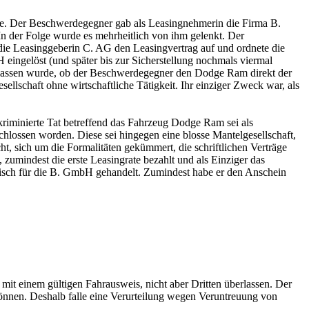
te. Der Beschwerdegegner gab als Leasingnehmerin die Firma B.
n der Folge wurde es mehrheitlich von ihm gelenkt. Der
ie Leasinggeberin C. AG den Leasingvertrag auf und ordnete die
ngelöst (und später bis zur Sicherstellung nochmals viermal
gelassen wurde, ob der Beschwerdegegner den Dodge Ram direkt der
lschaft ohne wirtschaftliche Tätigkeit. Ihr einziger Zweck war, als
riminierte Tat betreffend das Fahrzeug Dodge Ram sei als
hlossen worden. Diese sei hingegen eine blosse Mantelgesellschaft,
, sich um die Formalitäten gekümmert, die schriftlichen Verträge
umindest die erste Leasingrate bezahlt und als Einziger das
isch für die B. GmbH gehandelt. Zumindest habe er den Anschein
it einem gültigen Fahrausweis, nicht aber Dritten überlassen. Der
önnen. Deshalb falle eine Verurteilung wegen Veruntreuung von