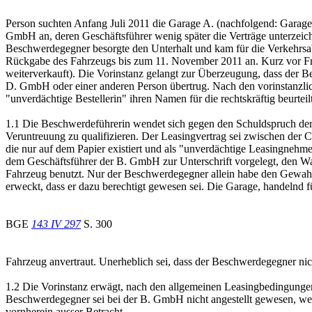
Person suchten Anfang Juli 2011 die Garage A. (nachfolgend: Garag
GmbH an, deren Geschäftsführer wenig später die Verträge unterzeic
Beschwerdegegner besorgte den Unterhalt und kam für die Verkehrsa
Rückgabe des Fahrzeugs bis zum 11. November 2011 an. Kurz vor Fri
weiterverkauft). Die Vorinstanz gelangt zur Überzeugung, dass der
D. GmbH oder einer anderen Person übertrug. Nach den vorinstanzlich
"unverdächtige Bestellerin" ihren Namen für die rechtskräftig beurteil
1.1 Die Beschwerdeführerin wendet sich gegen den Schuldspruch der 
Veruntreuung zu qualifizieren. Der Leasingvertrag sei zwischen der
die nur auf dem Papier existiert und als "unverdächtige Leasingnehm
dem Geschäftsführer der B. GmbH zur Unterschrift vorgelegt, den Wag
Fahrzeug benutzt. Nur der Beschwerdegegner allein habe den Gewah
erweckt, dass er dazu berechtigt gewesen sei. Die Garage, handelnd
BGE
143 IV 297
S. 300
Fahrzeug anvertraut. Unerheblich sei, dass der Beschwerdegegner nic
1.2 Die Vorinstanz erwägt, nach den allgemeinen Leasingbedingungen 
Beschwerdegegner sei bei der B. GmbH nicht angestellt gewesen, we
vornherein ausser Betracht.