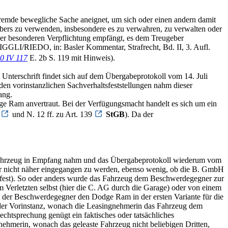
e fremde bewegliche Sache aneignet, um sich oder einen andern damit
gebers zu verwenden, insbesondere es zu verwahren, zu verwalten oder
der besonderen Verpflichtung empfängt, es dem Treugeber
NIGGLI/RIEDO, in: Basler Kommentar, Strafrecht, Bd. II, 3. Aufl.
0 IV 117
E. 2b S. 119 mit Hinweis).
 Unterschrift findet sich auf dem Übergabeprotokoll vom 14. Juli
n vorinstanzlichen Sachverhaltsfeststellungen nahm dieser
ang.
 Ram anvertraut. Bei der Verfügungsmacht handelt es sich um ein
8
und N. 12 ff. zu Art. 139
StGB
). Da der
s Fahrzeug in Empfang nahm und das Übergabeprotokoll wiederum vom
ber nicht näher eingegangen zu werden, ebenso wenig, ob die B. GmbH
t fest). So oder anders wurde das Fahrzeug dem Beschwerdegegner zur
m Verletzten selbst (hier die C. AG durch die Garage) oder von einem
 der Beschwerdegegner den Dodge Ram in der ersten Variante für die
 der Vorinstanz, wonach die Leasingnehmerin das Fahrzeug dem
echtsprechung genügt ein faktisches oder tatsächliches
ehmerin, wonach das geleaste Fahrzeug nicht beliebigen Dritten,