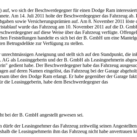
e) auf, wo sich der Beschwerdegegner für einen Dodge Ram interessier
hnete. Am 14. Juli 2011 holte der Beschwerdegegner das Fahrzeug ab. I
bgaben sowie Versicherungsprämien auf. Am 8. November 2011 löste d
stablauf wurde das Fahrzeug am 10. November 2011 auf die D. GmbH ei
 Beschwerdegegner auf diese Weise über das Fahrzeug verfügte. Offen
en Feststellungen handelte es sich bei der B. GmbH um eine Mantelgesel
ten Betrugsdelikte zur Verfügung zu stellen.
unrechtmässigen Aneignung und stellt sich auf den Standpunkt, die ink
 C. AG als Leasinggeberin und der B. GmbH als Leasingnehmerin abgesc
erin" gedient habe. Der Beschwerdegegner habe das Fahrzeug ausgesucht
en auf deren Namen eingelöst, das Fahrzeug bei der Garage abgeholt, z
rsam über den Dodge Ram erlangt. Er habe gegenüber der Garage fakt
 für die Leasinggeberin, habe dem Beschwerdegegner das
ht bei der B. GmbH angestellt gewesen sei.
dürfe der Leasingnehmer das Fahrzeug zeitweilig seinen Angestellten m
shalb die Leasingnehmerin ihm das Fahrzeug nicht habe anvertrauen k