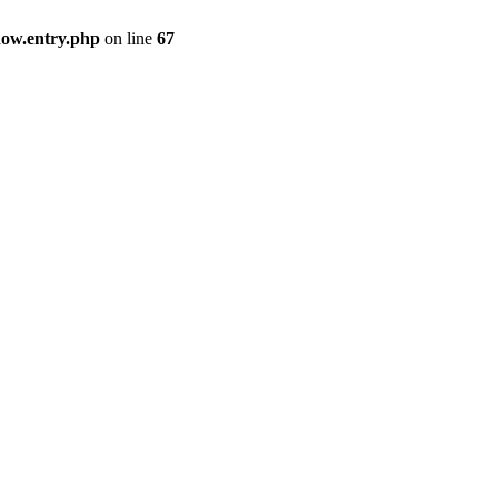
how.entry.php
on line
67