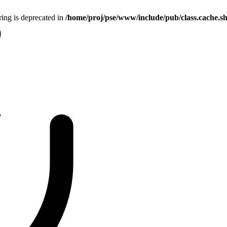
tring is deprecated in
/home/proj/pse/www/include/pub/class.cache.s