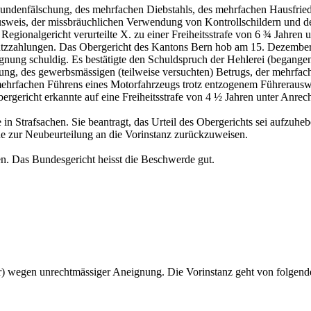
undenfälschung, des mehrfachen Diebstahls, des mehrfachen Hausfried
sweis, der missbräuchlichen Verwendung von Kontrollschildern und de
Regionalgericht verurteilte X. zu einer Freiheitsstrafe von 6 ¾ Jahr
rsatzzahlungen. Das Obergericht des Kantons Bern hob am 15. Dezemb
gnung schuldig. Es bestätigte den Schuldspruch der Hehlerei (begang
ung, des gewerbsmässigen (teilweise versuchten) Betrugs, der mehrfa
mehrfachen Führens eines Motorfahrzeugs trotz entzogenem Führerausw
ergericht erkannte auf eine Freiheitsstrafe von 4 ½ Jahren unter Anr
n Strafsachen. Sie beantragt, das Urteil des Obergerichts sei aufzuhe
ache zur Neubeurteilung an die Vorinstanz zurückzuweisen.
n. Das Bundesgericht heisst die Beschwerde gut.
er) wegen unrechtmässiger Aneignung. Die Vorinstanz geht von folgen