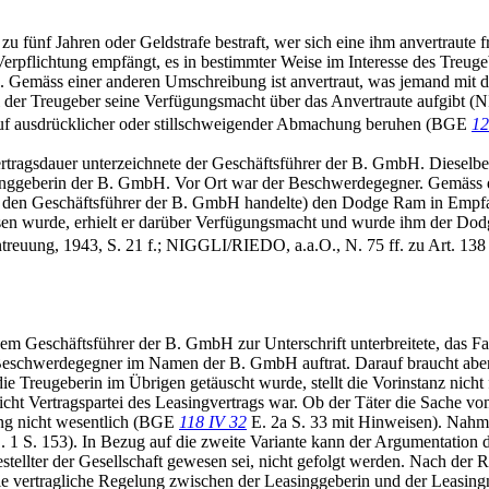
s zu fünf Jahren oder Geldstrafe bestraft, wer sich eine ihm anvertraut
 Verpflichtung empfängt, es in bestimmter Weise im Interesse des Treu
). Gemäss einer anderen Umschreibung ist anvertraut, was jemand mit 
i der Treugeber seine Verfügungsmacht über das Anvertraute aufgibt (
 auf ausdrücklicher oder stillschweigender Abmachung beruhen (BGE
12
ertragsdauer unterzeichnete der Geschäftsführer der B. GmbH. Dieselbe
nggeberin der B. GmbH. Vor Ort war der Beschwerdegegner. Gemäss de
t um den Geschäftsführer der B. GmbH handelte) den Dodge Ram in Empf
n wurde, erhielt er darüber Verfügungsmacht und wurde ihm der Dodge
ntreuung, 1943, S. 21 f.; NIGGLI/RIEDO, a.a.O., N. 75 ff. zu Art. 13
dem Geschäftsführer der B. GmbH zur Unterschrift unterbreitete, da
der Beschwerdegegner im Namen der B. GmbH auftrat. Darauf braucht a
ie Treugeberin im Übrigen getäuscht wurde, stellt die Vorinstanz nich
cht Vertragspartei des Leasingvertrags war. Ob der Täter die Sache vo
ilung nicht wesentlich (BGE
118 IV 32
E. 2a S. 33 mit Hinweisen). Nahm
. 1 S. 153). In Bezug auf die zweite Variante kann der Argumentation
ellter der Gesellschaft gewesen sei, nicht gefolgt werden. Nach der R
ie vertragliche Regelung zwischen der Leasinggeberin und der Leasingn