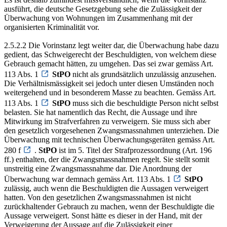
ausführt, die deutsche Gesetzgebung sehe die Zulässigkeit der
Überwachung von Wohnungen im Zusammenhang mit der
organisierten Kriminalität vor.
2.5.2.2 Die Vorinstanz legt weiter dar, die Überwachung habe dazu
gedient, das Schweigerecht der Beschuldigten, von welchem diese
Gebrauch gemacht hätten, zu umgehen. Das sei zwar gemäss Art.
113 Abs. 1
StPO
nicht als grundsätzlich unzulässig anzusehen.
Die Verhältnismässigkeit sei jedoch unter diesen Umständen noch
weitergehend und in besonderem Masse zu beachten. Gemäss Art.
113 Abs. 1
StPO
muss sich die beschuldigte Person nicht selbst
belasten. Sie hat namentlich das Recht, die Aussage und ihre
Mitwirkung im Strafverfahren zu verweigern. Sie muss sich aber
den gesetzlich vorgesehenen Zwangsmassnahmen unterziehen. Die
Überwachung mit technischen Überwachungsgeräten gemäss Art.
280 f
.
StPO
ist im 5. Titel der Strafprozessordnung (Art. 196
ff.) enthalten, der die Zwangsmassnahmen regelt. Sie stellt somit
unstreitig eine Zwangsmassnahme dar. Die Anordnung der
Überwachung war demnach gemäss Art. 113 Abs. 1
StPO
zulässig, auch wenn die Beschuldigten die Aussagen verweigert
hatten. Von den gesetzlichen Zwangsmassnahmen ist nicht
zurückhaltender Gebrauch zu machen, wenn der Beschuldigte die
Aussage verweigert. Sonst hätte es dieser in der Hand, mit der
Verweigerung der Aussage auf die Zulässigkeit einer