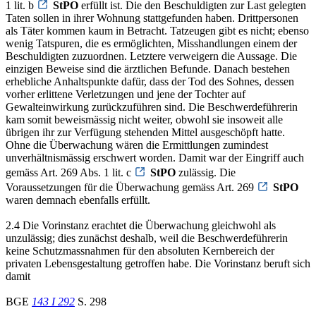
1 lit. b
StPO
erfüllt ist. Die den Beschuldigten zur Last gelegten
Taten sollen in ihrer Wohnung stattgefunden haben. Drittpersonen
als Täter kommen kaum in Betracht. Tatzeugen gibt es nicht; ebenso
wenig Tatspuren, die es ermöglichten, Misshandlungen einem der
Beschuldigten zuzuordnen. Letztere verweigern die Aussage. Die
einzigen Beweise sind die ärztlichen Befunde. Danach bestehen
erhebliche Anhaltspunkte dafür, dass der Tod des Sohnes, dessen
vorher erlittene Verletzungen und jene der Tochter auf
Gewalteinwirkung zurückzuführen sind. Die Beschwerdeführerin
kam somit beweismässig nicht weiter, obwohl sie insoweit alle
übrigen ihr zur Verfügung stehenden Mittel ausgeschöpft hatte.
Ohne die Überwachung wären die Ermittlungen zumindest
unverhältnismässig erschwert worden. Damit war der Eingriff auch
gemäss Art. 269 Abs. 1 lit. c
StPO
zulässig. Die
Voraussetzungen für die Überwachung gemäss Art. 269
StPO
waren demnach ebenfalls erfüllt.
2.4 Die Vorinstanz erachtet die Überwachung gleichwohl als
unzulässig; dies zunächst deshalb, weil die Beschwerdeführerin
keine Schutzmassnahmen für den absoluten Kernbereich der
privaten Lebensgestaltung getroffen habe. Die Vorinstanz beruft sich
damit
BGE
143 I 292
S. 298