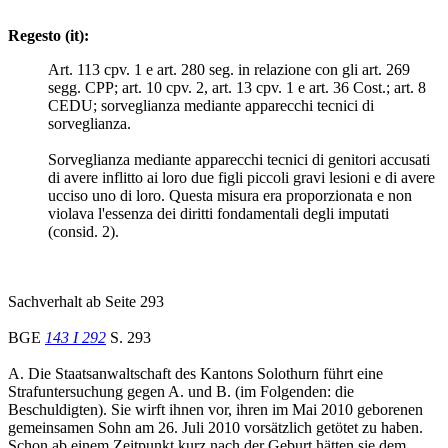
Regesto (it):
Art. 113 cpv. 1 e art. 280 seg. in relazione con gli art. 269
segg. CPP; art. 10 cpv. 2, art. 13 cpv. 1 e art. 36 Cost.; art. 8
CEDU; sorveglianza mediante apparecchi tecnici di
sorveglianza.
Sorveglianza mediante apparecchi tecnici di genitori accusati
di avere inflitto ai loro due figli piccoli gravi lesioni e di avere
ucciso uno di loro. Questa misura era proporzionata e non
violava l'essenza dei diritti fondamentali degli imputati
(consid. 2).
Sachverhalt ab Seite 293
BGE
143 I 292
S. 293
A. Die Staatsanwaltschaft des Kantons Solothurn führt eine
Strafuntersuchung gegen A. und B. (im Folgenden: die
Beschuldigten). Sie wirft ihnen vor, ihren im Mai 2010 geborenen
gemeinsamen Sohn am 26. Juli 2010 vorsätzlich getötet zu haben.
Schon ab einem Zeitpunkt kurz nach der Geburt hätten sie dem