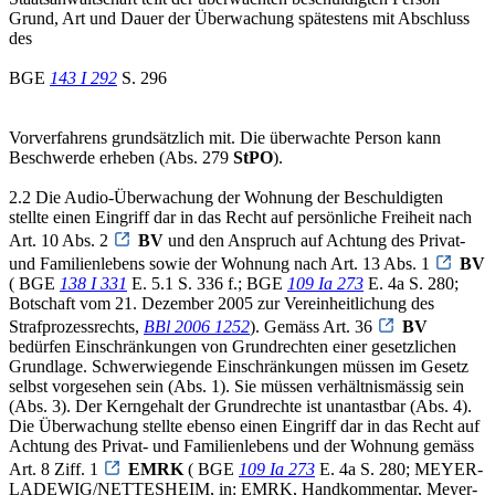
Grund, Art und Dauer der Überwachung spätestens mit Abschluss
des
BGE
143 I 292
S. 296
Vorverfahrens grundsätzlich mit. Die überwachte Person kann
Beschwerde erheben (Abs. 279
StPO
).
2.2 Die Audio-Überwachung der Wohnung der Beschuldigten
stellte einen Eingriff dar in das Recht auf persönliche Freiheit nach
Art. 10 Abs. 2
BV
und den Anspruch auf Achtung des Privat-
und Familienlebens sowie der Wohnung nach Art. 13 Abs. 1
BV
( BGE
138 I 331
E. 5.1 S. 336 f.; BGE
109 Ia 273
E. 4a S. 280;
Botschaft vom 21. Dezember 2005 zur Vereinheitlichung des
Strafprozessrechts,
BBl 2006 1252
). Gemäss Art. 36
BV
bedürfen Einschränkungen von Grundrechten einer gesetzlichen
Grundlage. Schwerwiegende Einschränkungen müssen im Gesetz
selbst vorgesehen sein (Abs. 1). Sie müssen verhältnismässig sein
(Abs. 3). Der Kerngehalt der Grundrechte ist unantastbar (Abs. 4).
Die Überwachung stellte ebenso einen Eingriff dar in das Recht auf
Achtung des Privat- und Familienlebens und der Wohnung gemäss
Art. 8 Ziff. 1
EMRK
( BGE
109 Ia 273
E. 4a S. 280; MEYER-
LADEWIG/NETTESHEIM, in: EMRK, Handkommentar, Meyer-