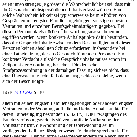
seien umso strenger, je grösser die Wahrscheinlichkeit sei, dass mit
ihr Gespräche höchstpersönlichen Inhalts erfasst würden. Eine
solche Wahrscheinlichkeit sei typischerweise beim Abhören von
Gesprächen mit engsten Familienangehörigen, sonstigen engsten
Vertrauten und einzelnen Berufsgeheimnisträgern gegeben. Bei
diesem Personenkreis dürften Überwachungsmassnahmen nur
ergriffen werden, wenn konkrete Anhaltspunkte dafür bestünden,
dass die Gesprächsinhalte zwischen dem Beschuldigten und diesen
Personen keinen absoluten Schutz erforderten, insbesondere bei
einer Tatbeteiligung der das Gespräch führenden Personen. Ein
konkreter Verdacht auf solche Gesprächsinhalte müsse schon im
Zeitpunkt der Anordnung bestehen. Die deutsche
Strafprozessordnung in der damaligen Fassung sichere nicht, dass
eine Überwachung jedenfalls dann ausgeschlossen bleibe, wenn
sich der Beschuldigte
BGE
143 I 292
S. 301
allein mit seinen engsten Familienangehörigen oder anderen engsten
Vertrauten in der Wohnung aufhalte und keine Anhaltspunkte für
deren Tatbeteiligung bestünden (S. 328 f.). Die Erwägungen des
Bundesverfassungsgerichts stützen somit die Auffassung der
Vorinstanz nicht, die Anordnung der Überwachung sei im
vorliegenden Fall unzulässig gewesen. Vielmehr sprechen sie für
das Gegenteil. Der deutsche Gesetzgeber änderte im Anschluss an