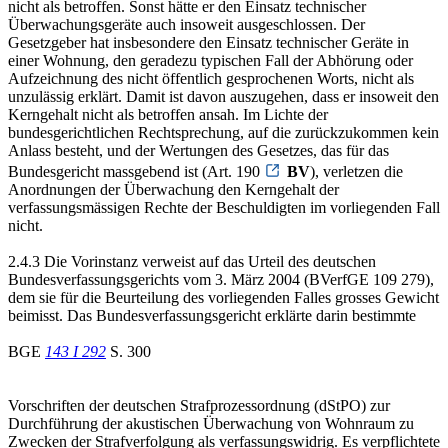
nicht als betroffen. Sonst hätte er den Einsatz technischer
Überwachungsgeräte auch insoweit ausgeschlossen. Der
Gesetzgeber hat insbesondere den Einsatz technischer Geräte in
einer Wohnung, den geradezu typischen Fall der Abhörung oder
Aufzeichnung des nicht öffentlich gesprochenen Worts, nicht als
unzulässig erklärt. Damit ist davon auszugehen, dass er insoweit den
Kerngehalt nicht als betroffen ansah. Im Lichte der
bundesgerichtlichen Rechtsprechung, auf die zurückzukommen kein
Anlass besteht, und der Wertungen des Gesetzes, das für das
Bundesgericht massgebend ist (Art. 190
BV
), verletzen die
Anordnungen der Überwachung den Kerngehalt der
verfassungsmässigen Rechte der Beschuldigten im vorliegenden Fall
nicht.
2.4.3 Die Vorinstanz verweist auf das Urteil des deutschen
Bundesverfassungsgerichts vom 3. März 2004 (BVerfGE 109 279),
dem sie für die Beurteilung des vorliegenden Falles grosses Gewicht
beimisst. Das Bundesverfassungsgericht erklärte darin bestimmte
BGE
143 I 292
S. 300
Vorschriften der deutschen Strafprozessordnung (dStPO) zur
Durchführung der akustischen Überwachung von Wohnraum zu
Zwecken der Strafverfolgung als verfassungswidrig. Es verpflichtete