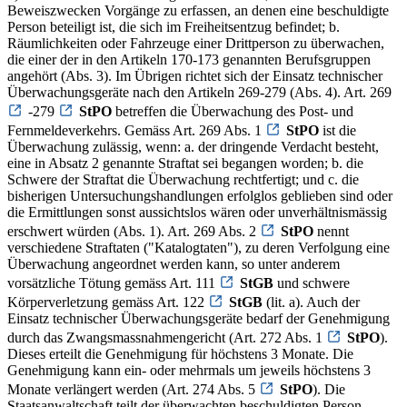
Beweiszwecken Vorgänge zu erfassen, an denen eine beschuldigte
Person beteiligt ist, die sich im Freiheitsentzug befindet; b.
Räumlichkeiten oder Fahrzeuge einer Drittperson zu überwachen,
die einer der in den Artikeln 170-173 genannten Berufsgruppen
angehört (Abs. 3). Im Übrigen richtet sich der Einsatz technischer
Überwachungsgeräte nach den Artikeln 269-279 (Abs. 4). Art. 269
-279
StPO
betreffen die Überwachung des Post- und
Fernmeldeverkehrs. Gemäss Art. 269 Abs. 1
StPO
ist die
Überwachung zulässig, wenn: a. der dringende Verdacht besteht,
eine in Absatz 2 genannte Straftat sei begangen worden; b. die
Schwere der Straftat die Überwachung rechtfertigt; und c. die
bisherigen Untersuchungshandlungen erfolglos geblieben sind oder
die Ermittlungen sonst aussichtslos wären oder unverhältnismässig
erschwert würden (Abs. 1). Art. 269 Abs. 2
StPO
nennt
verschiedene Straftaten ("Katalogtaten"), zu deren Verfolgung eine
Überwachung angeordnet werden kann, so unter anderem
vorsätzliche Tötung gemäss Art. 111
StGB
und schwere
Körperverletzung gemäss Art. 122
StGB
(lit. a). Auch der
Einsatz technischer Überwachungsgeräte bedarf der Genehmigung
durch das Zwangsmassnahmengericht (Art. 272 Abs. 1
StPO
).
Dieses erteilt die Genehmigung für höchstens 3 Monate. Die
Genehmigung kann ein- oder mehrmals um jeweils höchstens 3
Monate verlängert werden (Art. 274 Abs. 5
StPO
). Die
Staatsanwaltschaft teilt der überwachten beschuldigten Person