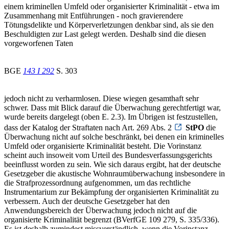
einem kriminellen Umfeld oder organisierter Kriminalität - etwa im
Zusammenhang mit Entführungen - noch gravierendere
Tötungsdelikte und Körperverletzungen denkbar sind, als sie den
Beschuldigten zur Last gelegt werden. Deshalb sind die diesen
vorgeworfenen Taten
BGE
143 I 292
S. 303
jedoch nicht zu verharmlosen. Diese wiegen gesamthaft sehr
schwer. Dass mit Blick darauf die Überwachung gerechtfertigt war,
wurde bereits dargelegt (oben E. 2.3). Im Übrigen ist festzustellen,
dass der Katalog der Straftaten nach Art. 269 Abs. 2
StPO
die
Überwachung nicht auf solche beschränkt, bei denen ein kriminelles
Umfeld oder organisierte Kriminalität besteht. Die Vorinstanz
scheint auch insoweit vom Urteil des Bundesverfassungsgerichts
beeinflusst worden zu sein. Wie sich daraus ergibt, hat der deutsche
Gesetzgeber die akustische Wohnraumüberwachung insbesondere in
die Strafprozessordnung aufgenommen, um das rechtliche
Instrumentarium zur Bekämpfung der organisierten Kriminalität zu
verbessern. Auch der deutsche Gesetzgeber hat den
Anwendungsbereich der Überwachung jedoch nicht auf die
organisierte Kriminalität begrenzt (BVerfGE 109 279, S. 335/336).
Es ist deshalb zumindest missverständlich, wenn die Vorinstanz