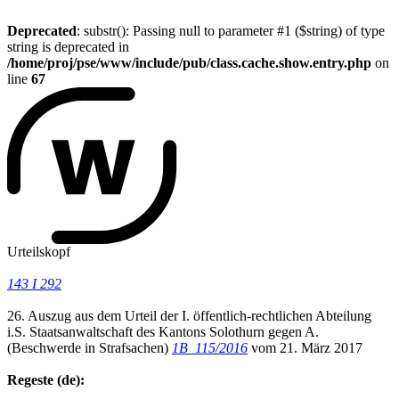
Deprecated
: substr(): Passing null to parameter #1 ($string) of type
string is deprecated in
/home/proj/pse/www/include/pub/class.cache.show.entry.php
on
line
67
Urteilskopf
143 I 292
26. Auszug aus dem Urteil der I. öffentlich-rechtlichen Abteilung
i.S. Staatsanwaltschaft des Kantons Solothurn gegen A.
(Beschwerde in Strafsachen)
1B_115/2016
vom 21. März 2017
Regeste (de):