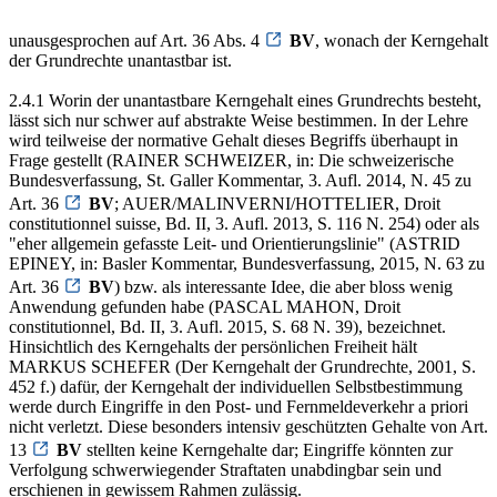
unausgesprochen auf Art. 36 Abs. 4
BV
, wonach der Kerngehalt
der Grundrechte unantastbar ist.
2.4.1 Worin der unantastbare Kerngehalt eines Grundrechts besteht,
lässt sich nur schwer auf abstrakte Weise bestimmen. In der Lehre
wird teilweise der normative Gehalt dieses Begriffs überhaupt in
Frage gestellt (RAINER SCHWEIZER, in: Die schweizerische
Bundesverfassung, St. Galler Kommentar, 3. Aufl. 2014, N. 45 zu
Art. 36
BV
; AUER/MALINVERNI/HOTTELIER, Droit
constitutionnel suisse, Bd. II, 3. Aufl. 2013, S. 116 N. 254) oder als
"eher allgemein gefasste Leit- und Orientierungslinie" (ASTRID
EPINEY, in: Basler Kommentar, Bundesverfassung, 2015, N. 63 zu
Art. 36
BV
) bzw. als interessante Idee, die aber bloss wenig
Anwendung gefunden habe (PASCAL MAHON, Droit
constitutionnel, Bd. II, 3. Aufl. 2015, S. 68 N. 39), bezeichnet.
Hinsichtlich des Kerngehalts der persönlichen Freiheit hält
MARKUS SCHEFER (Der Kerngehalt der Grundrechte, 2001, S.
452 f.) dafür, der Kerngehalt der individuellen Selbstbestimmung
werde durch Eingriffe in den Post- und Fernmeldeverkehr a priori
nicht verletzt. Diese besonders intensiv geschützten Gehalte von Art.
13
BV
stellten keine Kerngehalte dar; Eingriffe könnten zur
Verfolgung schwerwiegender Straftaten unabdingbar sein und
erschienen in gewissem Rahmen zulässig.