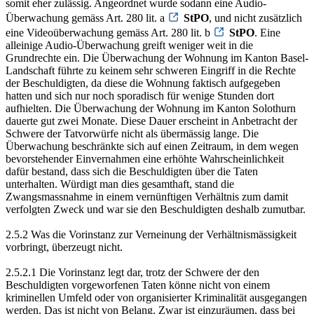
somit eher zulässig. Angeordnet wurde sodann eine Audio-
Überwachung gemäss Art. 280 lit. a
StPO
, und nicht zusätzlich
eine Videoüberwachung gemäss Art. 280 lit. b
StPO
. Eine
alleinige Audio-Überwachung greift weniger weit in die
Grundrechte ein. Die Überwachung der Wohnung im Kanton Basel-
Landschaft führte zu keinem sehr schweren Eingriff in die Rechte
der Beschuldigten, da diese die Wohnung faktisch aufgegeben
hatten und sich nur noch sporadisch für wenige Stunden dort
aufhielten. Die Überwachung der Wohnung im Kanton Solothurn
dauerte gut zwei Monate. Diese Dauer erscheint in Anbetracht der
Schwere der Tatvorwürfe nicht als übermässig lange. Die
Überwachung beschränkte sich auf einen Zeitraum, in dem wegen
bevorstehender Einvernahmen eine erhöhte Wahrscheinlichkeit
dafür bestand, dass sich die Beschuldigten über die Taten
unterhalten. Würdigt man dies gesamthaft, stand die
Zwangsmassnahme in einem vernünftigen Verhältnis zum damit
verfolgten Zweck und war sie den Beschuldigten deshalb zumutbar.
2.5.2 Was die Vorinstanz zur Verneinung der Verhältnismässigkeit
vorbringt, überzeugt nicht.
2.5.2.1 Die Vorinstanz legt dar, trotz der Schwere der den
Beschuldigten vorgeworfenen Taten könne nicht von einem
kriminellen Umfeld oder von organisierter Kriminalität ausgegangen
werden. Das ist nicht von Belang. Zwar ist einzuräumen, dass bei