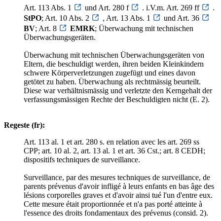
Art. 113 Abs. 1
und Art. 280 f
. i.V.m. Art. 269 ff
.
StPO
; Art. 10 Abs. 2
, Art. 13 Abs. 1
und Art. 36
BV
; Art. 8
EMRK
; Überwachung mit technischen
Überwachungsgeräten.
Überwachung mit technischen Überwachungsgeräten von
Eltern, die beschuldigt werden, ihren beiden Kleinkindern
schwere Körperverletzungen zugefügt und eines davon
getötet zu haben. Überwachung als rechtmässig beurteilt.
Diese war verhältnismässig und verletzte den Kerngehalt der
verfassungsmässigen Rechte der Beschuldigten nicht (E. 2).
Regeste (fr):
Art. 113 al. 1 et art. 280 s. en relation avec les art. 269 ss
CPP; art. 10 al. 2, art. 13 al. 1 et art. 36 Cst.; art. 8 CEDH;
dispositifs techniques de surveillance.
Surveillance, par des mesures techniques de surveillance, de
parents prévenus d'avoir infligé à leurs enfants en bas âge des
lésions corporelles graves et d'avoir ainsi tué l'un d'entre eux.
Cette mesure était proportionnée et n'a pas porté atteinte à
l'essence des droits fondamentaux des prévenus (consid. 2).