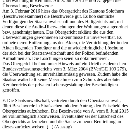
Überwachung in Kenntnis. Am 8. Juni 2015 erhob A. gegen die
Überwachung Beschwerde.
Am 3. Februar 2016 hiess das Obergericht des Kantons Solothurn
(Beschwerdekammer) die Beschwerde gut. Es hob sämtliche
Verfügungen der Staatsanwaltschaft und des Haftgerichts auf, mit
denen diese die Audio-Überwachungen der Wohnungen angeordnet
bzw. genehmigt hatten. Das Obergericht erklärte die aus den
Überwachungen gewonnenen Erkenntnisse für unverwertbar. Es
ordnete deren Entfernung aus den Akten, die Vernichtung der in den
Akten liegenden Tonträger und die unwiederbringliche Löschung
der sich bei der Staatsanwaltschaft und der Polizei befindenden
Aufnahmen an. Die Löschungen seien zu dokumentieren.
Das Obergericht befand unter Hinweis auf ein Urteil des deutschen
Bundesverfassungsgerichts vom 3. März 2004 (BVerfGE 109 279),
die Überwachung sei unverhältnismässig gewesen. Zudem habe die
Staatsanwaltschaft keine Massnahmen zum Schutz des absoluten
Kernbereichs der privaten Lebensgestaltung der Beschuldigten
getroffen.
F. Die Staatsanwaltschaft, vertreten durch den Oberstaatsanwalt,
führt Beschwerde in Strafsachen mit dem Antrag, den Entscheid des
Obergerichts aufzuheben. Die Beschwerde von A. vom 8. Juni 2015
sei vollumfänglich abzuweisen. Eventualiter sei der Entscheid des
Obergerichts aufzuheben und die Sache zu neuer Beurteilung an
dieses zurückzuweisen. (...) (Auszug)