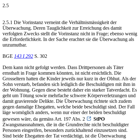
2.5
2.5.1 Die Vorinstanz verneint die Verhältnismässigkeit der
Überwachung. Deren Tauglichkeit zur Erreichung des damit
verfolgten Zwecks stellt die Vorinstanz nicht in Frage; ebenso wenig
die Erforderlichkeit. In der Sache erachtet sie die Überwachung als
unzumutbar.
BGE
143 I 292
S. 302
Dem kann nicht gefolgt werden. Dass Drittpersonen als Täter
ernsthaft in Frage kommen könnten, ist nicht ersichtlich. Die
Grosseltern hatten die Kinder jeweils nur kurz in der Obhut. Als der
Sohn verstarb, befanden sich lediglich die Beschuldigten mit ihm in
der Wohnung. Gegen diese besteht daher ein starker Tatverdacht. Es
geht um Tötung sowie mehrfache schwere Körperverletzungen und
damit gravierende Delikte. Die Überwachung richtete sich zudem
gegen damalige Ehegatten, welche beide beschuldigt sind. Der Fall
läge womöglich anders, wenn nur einer der beiden beschuldigt
gewesen wäre, da gemäss Art. 197 Abs. 2
StPO
Zwangsmassnahmen, die in die Grundrechte nicht beschuldigter
Personen eingreifen, besonders zurückhaltend einzusetzen sind.
Sind beide Ehegatten der Tat verdächtigt, ist die Überwachung