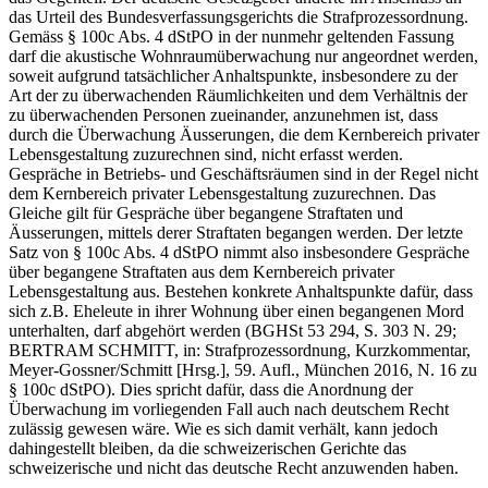
das Urteil des Bundesverfassungsgerichts die Strafprozessordnung.
Gemäss § 100c Abs. 4 dStPO in der nunmehr geltenden Fassung
darf die akustische Wohnraumüberwachung nur angeordnet werden,
soweit aufgrund tatsächlicher Anhaltspunkte, insbesondere zu der
Art der zu überwachenden Räumlichkeiten und dem Verhältnis der
zu überwachenden Personen zueinander, anzunehmen ist, dass
durch die Überwachung Äusserungen, die dem Kernbereich privater
Lebensgestaltung zuzurechnen sind, nicht erfasst werden.
Gespräche in Betriebs- und Geschäftsräumen sind in der Regel nicht
dem Kernbereich privater Lebensgestaltung zuzurechnen. Das
Gleiche gilt für Gespräche über begangene Straftaten und
Äusserungen, mittels derer Straftaten begangen werden. Der letzte
Satz von § 100c Abs. 4 dStPO nimmt also insbesondere Gespräche
über begangene Straftaten aus dem Kernbereich privater
Lebensgestaltung aus. Bestehen konkrete Anhaltspunkte dafür, dass
sich z.B. Eheleute in ihrer Wohnung über einen begangenen Mord
unterhalten, darf abgehört werden (BGHSt 53 294, S. 303 N. 29;
BERTRAM SCHMITT, in: Strafprozessordnung, Kurzkommentar,
Meyer-Gossner/Schmitt [Hrsg.], 59. Aufl., München 2016, N. 16 zu
§ 100c dStPO). Dies spricht dafür, dass die Anordnung der
Überwachung im vorliegenden Fall auch nach deutschem Recht
zulässig gewesen wäre. Wie es sich damit verhält, kann jedoch
dahingestellt bleiben, da die schweizerischen Gerichte das
schweizerische und nicht das deutsche Recht anzuwenden haben.