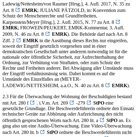
Ladewig/Nettesheim/von Raumer [Hrsg.], 4. Aufl. 2017, N. 35 zu
Art. 8
EMRK
; JULIANE PÄTZOLD, in: Konvention zum
Schutz der Menschenrechte und Grundfreiheiten,
Karpenstein/Meyer [Hrsg.], 2. Aufl. 2015, N. 77 zu Art. 8
EMRK
; FROWEIN/PEUKERT, EMRK-Kommentar, 3. Aufl.
2009, N. 46 zu Art. 8
EMRK
). Die Behörde darf nach Art. 8
Ziff. 2
EMRK
in die Ausübung dieses Rechts nur eingreifen,
soweit der Eingriff gesetzlich vorgesehen und in einer
demokratischen Gesellschaft unter anderem notwendig ist für die
nationale oder öffentliche Sicherheit, zur Aufrechterhaltung der
Ordnung, zur Verhütung von Straftaten, oder zum Schutz der
Rechte und Freiheiten anderer. Bei Abwägung aller Umstände muss
der Eingriff verhältnismässig sein. Dabei kommt es auf die
Umstände des Einzelfalles an (MEYER-
LADEWIG/NETTESHEIM, a.a.O., N. 40 zu Art. 8
EMRK
).
2.3 Für die Überwachung der Wohnung der Beschuldigten bestand
mit Art. 280 f
. i.V.m. Art. 269
-279
StPO
eine
gesetzliche Grundlage. Die Beschwerdeführerin ordnete den Einsatz
technischer Geräte zur Abhörung oder Aufzeichnung des nicht
öffentlich gesprochenen Worts nach Art. 280 lit. a
StPO
an. Es
ging also um eine Audio-Überwachung. Eine Video-Überwachung
nach Art. 280 lit. b
StPO
ordnete die Beschwerdeführerin nicht