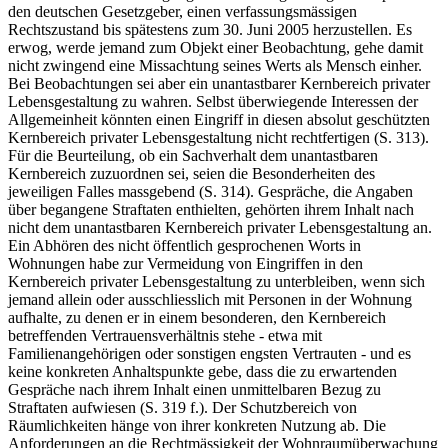
den deutschen Gesetzgeber, einen verfassungsmässigen
Rechtszustand bis spätestens zum 30. Juni 2005 herzustellen. Es
erwog, werde jemand zum Objekt einer Beobachtung, gehe damit
nicht zwingend eine Missachtung seines Werts als Mensch einher.
Bei Beobachtungen sei aber ein unantastbarer Kernbereich privater
Lebensgestaltung zu wahren. Selbst überwiegende Interessen der
Allgemeinheit könnten einen Eingriff in diesen absolut geschützten
Kernbereich privater Lebensgestaltung nicht rechtfertigen (S. 313).
Für die Beurteilung, ob ein Sachverhalt dem unantastbaren
Kernbereich zuzuordnen sei, seien die Besonderheiten des
jeweiligen Falles massgebend (S. 314). Gespräche, die Angaben
über begangene Straftaten enthielten, gehörten ihrem Inhalt nach
nicht dem unantastbaren Kernbereich privater Lebensgestaltung an.
Ein Abhören des nicht öffentlich gesprochenen Worts in
Wohnungen habe zur Vermeidung von Eingriffen in den
Kernbereich privater Lebensgestaltung zu unterbleiben, wenn sich
jemand allein oder ausschliesslich mit Personen in der Wohnung
aufhalte, zu denen er in einem besonderen, den Kernbereich
betreffenden Vertrauensverhältnis stehe - etwa mit
Familienangehörigen oder sonstigen engsten Vertrauten - und es
keine konkreten Anhaltspunkte gebe, dass die zu erwartenden
Gespräche nach ihrem Inhalt einen unmittelbaren Bezug zu
Straftaten aufwiesen (S. 319 f.). Der Schutzbereich von
Räumlichkeiten hänge von ihrer konkreten Nutzung ab. Die
Anforderungen an die Rechtmässigkeit der Wohnraumüberwachung