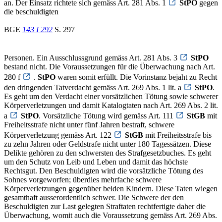
an. Der Einsatz richtete sich gemäss Art. 281 Abs. 1
StPO
gegen
die beschuldigten
BGE
143 I 292
S. 297
Personen. Ein Ausschlussgrund gemäss Art. 281 Abs. 3
StPO
bestand nicht. Die Voraussetzungen für die Überwachung nach Art.
280 f
.
StPO
waren somit erfüllt. Die Vorinstanz bejaht zu Recht
den dringenden Tatverdacht gemäss Art. 269 Abs. 1 lit. a
StPO
.
Es geht um den Verdacht einer vorsätzlichen Tötung sowie schwerer
Körperverletzungen und damit Katalogtaten nach Art. 269 Abs. 2 lit.
a
StPO
. Vorsätzliche Tötung wird gemäss Art. 111
StGB
mit
Freiheitsstrafe nicht unter fünf Jahren bestraft, schwere
Körperverletzung gemäss Art. 122
StGB
mit Freiheitsstrafe bis
zu zehn Jahren oder Geldstrafe nicht unter 180 Tagessätzen. Diese
Delikte gehören zu den schwersten des Strafgesetzbuches. Es geht
um den Schutz von Leib und Leben und damit das höchste
Rechtsgut. Den Beschuldigten wird die vorsätzliche Tötung des
Sohnes vorgeworfen; überdies mehrfache schwere
Körperverletzungen gegenüber beiden Kindern. Diese Taten wiegen
gesamthaft ausserordentlich schwer. Die Schwere der den
Beschuldigten zur Last gelegten Straftaten rechtfertigte daher die
Überwachung, womit auch die Voraussetzung gemäss Art. 269 Abs.