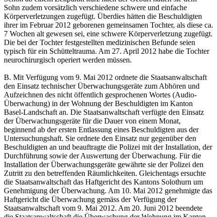
Sohn zudem vorsätzlich verschiedene schwere und einfache
Körperverletzungen zugefügt. Überdies hätten die Beschuldigten
ihrer im Februar 2012 geborenen gemeinsamen Tochter, als diese ca.
7 Wochen alt gewesen sei, eine schwere Körperverletzung zugefügt.
Die bei der Tochter festgestellten medizinischen Befunde seien
typisch für ein Schütteltrauma. Am 27. April 2012 habe die Tochter
neurochirurgisch operiert werden müssen.
B. Mit Verfügung vom 9. Mai 2012 ordnete die Staatsanwaltschaft
den Einsatz technischer Überwachungsgeräte zum Abhören und
Aufzeichnen des nicht öffentlich gesprochenen Wortes (Audio-
Überwachung) in der Wohnung der Beschuldigten im Kanton
Basel-Landschaft an. Die Staatsanwaltschaft verfügte den Einsatz
der Überwachungsgeräte für die Dauer von einem Monat,
beginnend ab der ersten Entlassung eines Beschuldigten aus der
Untersuchungshaft. Sie ordnete den Einsatz nur gegenüber den
Beschuldigten an und beauftragte die Polizei mit der Installation, der
Durchführung sowie der Auswertung der Überwachung. Für die
Installation der Überwachungsgeräte gewährte sie der Polizei den
Zutritt zu den betreffenden Räumlichkeiten. Gleichentags ersuchte
die Staatsanwaltschaft das Haftgericht des Kantons Solothurn um
Genehmigung der Überwachung. Am 10. Mai 2012 genehmigte das
Haftgericht die Überwachung gemäss der Verfügung der
Staatsanwaltschaft vom 9. Mai 2012. Am 20. Juni 2012 beendete
die Staatsanwaltschaft die Überwachung der Wohnung im Kanton