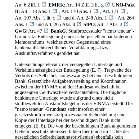
Art. 6 Ziff. 1
EMRK
; Art. 14 Ziff. 3 lit. g
UNO-Pakt
II
; Art. 113 Abs. 1
, Art. 170 Abs. 1
, Art. 171
,
Art. 197 Abs. 1 lit. c
und d, Art. 248 Abs. 1
, Art. 264
Abs. 1
und Art. 265 Abs. 4
StPO
; Art. 7 Abs. 2
GwG
; Art. 47
BankG
. Strafprozessualer "nemo tenetur"-
Grundsatz. Entsiegelung eines sichergestellten bankinternen
Memorandums, welches zuvor Gegenstand eines
bankenaufsichtsrechtlichen Vorabklärungs- bzw.
Auskunftsverfahrens gebildet hat.
Untersuchungsrelevanz der versiegelten Unterlage und
Verhältnismässigkeit der Entsiegelung (E. 7). Tragweite des
Verbots des Selbstbelastungszwangs bei einer beschuldigten
Bank. Gesetzliche Aufgabenverteilung und Koordination
zwischen der FINMA und der Bundesanwaltschaft bei
angezeigten Geldwäschereiverdachtsfällen. Die fragliche
bankinterne Unterlage wurde aufgrund eines nicht
strafbewehrten Auskunftsbegehrens der FINMA erstellt. Der
"nemo tenetur"-Grundsatz steht insofern einer
gesetzeskonformen strafprozessualen Sicherstellung einer
Kopie der Unterlage bei der beschuldigten Bank nicht
entgegen (E. 8). Die von der beschuldigten Bank angerufenen
Geheimnisschutzinteressen bilden hier (auch im Lichte der
gesetzlichen Selbstbelastungsprivilegien) ebenfalls kein