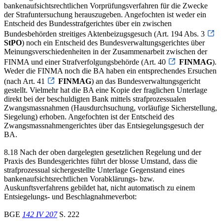
bankenaufsichtsrechtlichen Vorprüfungsverfahren für die Zwecke
der Strafuntersuchung herauszugeben. Angefochten ist weder ein
Entscheid des Bundesstrafgerichtes über ein zwischen
Bundesbehörden streitiges Aktenbeizugsgesuch (Art. 194 Abs. 3
StPO
) noch ein Entscheid des Bundesverwaltungsgerichtes über
Meinungsverschiedenheiten in der Zusammenarbeit zwischen der
FINMA und einer Strafverfolgungsbehörde (Art. 40
FINMAG
).
Weder die FINMA noch die BA haben ein entsprechendes Ersuchen
(nach Art. 41
FINMAG
) an das Bundesverwaltungsgericht
gestellt. Vielmehr hat die BA eine Kopie der fraglichen Unterlage
direkt bei der beschuldigten Bank mittels strafprozessualen
Zwangsmassnahmen (Hausdurchsuchung, vorläufige Sicherstellung,
Siegelung) erhoben. Angefochten ist der Entscheid des
Zwangsmassnahmengerichtes über das Entsiegelungsgesuch der
BA.
8.18 Nach der oben dargelegten gesetzlichen Regelung und der
Praxis des Bundesgerichtes führt der blosse Umstand, dass die
strafprozessual sichergestellte Unterlage Gegenstand eines
bankenaufsichtsrechtlichen Vorabklärungs- bzw.
Auskunftsverfahrens gebildet hat, nicht automatisch zu einem
Entsiegelungs- und Beschlagnahmeverbot:
BGE
142 IV 207
S. 222