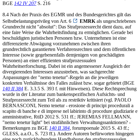
BGE
142 IV 207
S. 216
8.4 Nach der Praxis des EGMR und des Bundesgerichtes gilt das
Selbstbelastungsprivileg von Art. 6
EMRK
als ungeschriebenes
Grundrecht nicht "absolut": Das Strafprozessrecht dient dazu, auf
eine faire Weise die Wahrheitsfindung zu ermöglichen. Gerade bei
beschuldigten juristischen Personen bzw. Unternehmen ist eine
differenzierte Abwägung vorzunehmen zwischen ihren
grundrechtlich garantierten Verfahrensrechten und dem öffentlichen
Interesse (sowie gegebenenfalls demjenigen von geschädigten
Personen) an einer effizienten strafprozessualen
Wahrheitserforschung. Dabei ist ein angemessener Ausgleich der
divergierenden Interessen anzustreben, was sachgerechte
Anpassungen der "nemo tenetur"-Regeln an die jeweiligen
konkreten Verhältnisse des Falles zulässt bzw. sogar gebietet (BGE
140 II 384
E. 3.3.5 S. 393 f. mit Hinweisen). Diese Rechtsprechung
wurde in der Literatur zum bankenspezifischen Aufsichts- und
Strafprozessrecht zum Teil als zu restriktiv kritisiert (vgl. PAOLO
BERNASCONI, Nemo tenetur - erosione di principi procedurali a
scapito di banche e di imprese nel labirinto di procedure giudiziarie e
amministrative, RtiD 2012 S. 531 ff.; JEREMIAS FELLMANN,
"nemo tenetur light" bei strafähnlichen Verwaltungssanktionen? -
Bemerkungen zu BGE
140 II 384
, forumpoenale 2015 S. 43 ff.;
GLESS, a.a.O., S. 723 ff.). Andere Autoren befürworten hingegen
eine noch zurückhaltendere Handhabung des strafprozessualen