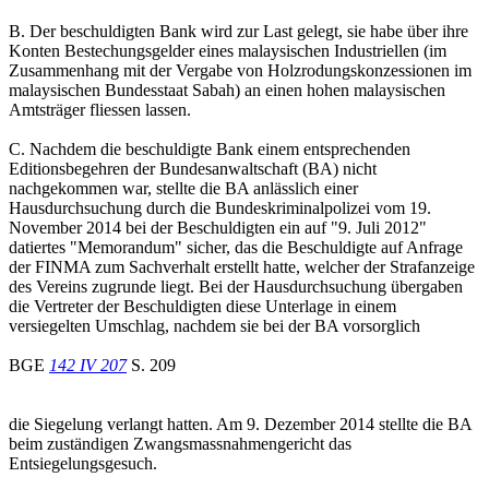
B. Der beschuldigten Bank wird zur Last gelegt, sie habe über ihre
Konten Bestechungsgelder eines malaysischen Industriellen (im
Zusammenhang mit der Vergabe von Holzrodungskonzessionen im
malaysischen Bundesstaat Sabah) an einen hohen malaysischen
Amtsträger fliessen lassen.
C. Nachdem die beschuldigte Bank einem entsprechenden
Editionsbegehren der Bundesanwaltschaft (BA) nicht
nachgekommen war, stellte die BA anlässlich einer
Hausdurchsuchung durch die Bundeskriminalpolizei vom 19.
November 2014 bei der Beschuldigten ein auf "9. Juli 2012"
datiertes "Memorandum" sicher, das die Beschuldigte auf Anfrage
der FINMA zum Sachverhalt erstellt hatte, welcher der Strafanzeige
des Vereins zugrunde liegt. Bei der Hausdurchsuchung übergaben
die Vertreter der Beschuldigten diese Unterlage in einem
versiegelten Umschlag, nachdem sie bei der BA vorsorglich
BGE
142 IV 207
S. 209
die Siegelung verlangt hatten. Am 9. Dezember 2014 stellte die BA
beim zuständigen Zwangsmassnahmengericht das
Entsiegelungsgesuch.