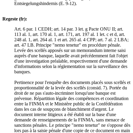
Entsiegelungshindernis (E. 9-12).
Regeste (fr):
Art. 6 par. 1 CEDH; art. 14 par. 3 let. g Pacte ONU II; art.
113 al. 1, art. 170 al. 1, art. 171, art. 197 al. 1 let. c et d, art.
248 al. 1, art. 264 al. 1 et art. 265 al. 4 CPP; art. 7 al. 2 LBA;
art. 47 LB. Principe "nemo tenetur" en procédure pénale.
Levée des scellés apposés sur un memorandum interne saisi
auprès d'une banque, laquelle avait précédemment fait l'objet
d'une investigation préalable, respectivement d'une demande
d'informations selon la réglementation sur la surveillance des
banques.
Pertinence pour l'enquête des documents placés sous scellés et
proportionnalité de la levée des scellés (consid. 7). Portée du
droit de ne pas s'auto-incriminer lorsqu'une banque est
prévenue. Répartition légale des compétences et coordination
entre la FINMA et le Ministère public de la Confédération
dans les cas de soupçons de blanchiment d'argent. Le
document interne litigieux a été établi sur la base d'une
demande de renseignements de la FINMA, sans menace de
sanctions pénales. Le principe "nemo tenetur" ne s'oppose dès
lors pas à la saisie pénale d'une copie de ce document en main