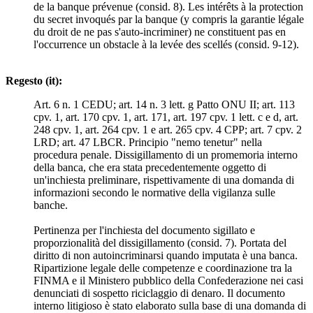
de la banque prévenue (consid. 8). Les intérêts à la protection
du secret invoqués par la banque (y compris la garantie légale
du droit de ne pas s'auto-incriminer) ne constituent pas en
l'occurrence un obstacle à la levée des scellés (consid. 9-12).
Regesto (it):
Art. 6 n. 1 CEDU; art. 14 n. 3 lett. g Patto ONU II; art. 113
cpv. 1, art. 170 cpv. 1, art. 171, art. 197 cpv. 1 lett. c e d, art.
248 cpv. 1, art. 264 cpv. 1 e art. 265 cpv. 4 CPP; art. 7 cpv. 2
LRD; art. 47 LBCR. Principio "nemo tenetur" nella
procedura penale. Dissigillamento di un promemoria interno
della banca, che era stata precedentemente oggetto di
un'inchiesta preliminare, rispettivamente di una domanda di
informazioni secondo le normative della vigilanza sulle
banche.
Pertinenza per l'inchiesta del documento sigillato e
proporzionalità del dissigillamento (consid. 7). Portata del
diritto di non autoincriminarsi quando imputata è una banca.
Ripartizione legale delle competenze e coordinazione tra la
FINMA e il Ministero pubblico della Confederazione nei casi
denunciati di sospetto riciclaggio di denaro. Il documento
interno litigioso è stato elaborato sulla base di una domanda di