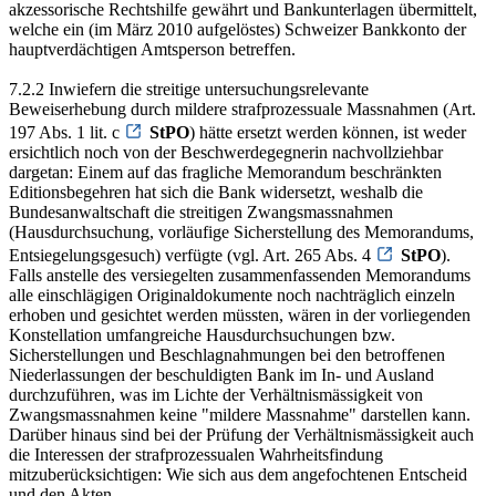
akzessorische Rechtshilfe gewährt und Bankunterlagen übermittelt,
welche ein (im März 2010 aufgelöstes) Schweizer Bankkonto der
hauptverdächtigen Amtsperson betreffen.
7.2.2 Inwiefern die streitige untersuchungsrelevante
Beweiserhebung durch mildere strafprozessuale Massnahmen (Art.
197 Abs. 1 lit. c
StPO
) hätte ersetzt werden können, ist weder
ersichtlich noch von der Beschwerdegegnerin nachvollziehbar
dargetan: Einem auf das fragliche Memorandum beschränkten
Editionsbegehren hat sich die Bank widersetzt, weshalb die
Bundesanwaltschaft die streitigen Zwangsmassnahmen
(Hausdurchsuchung, vorläufige Sicherstellung des Memorandums,
Entsiegelungsgesuch) verfügte (vgl. Art. 265 Abs. 4
StPO
).
Falls anstelle des versiegelten zusammenfassenden Memorandums
alle einschlägigen Originaldokumente noch nachträglich einzeln
erhoben und gesichtet werden müssten, wären in der vorliegenden
Konstellation umfangreiche Hausdurchsuchungen bzw.
Sicherstellungen und Beschlagnahmungen bei den betroffenen
Niederlassungen der beschuldigten Bank im In- und Ausland
durchzuführen, was im Lichte der Verhältnismässigkeit von
Zwangsmassnahmen keine "mildere Massnahme" darstellen kann.
Darüber hinaus sind bei der Prüfung der Verhältnismässigkeit auch
die Interessen der strafprozessualen Wahrheitsfindung
mitzuberücksichtigen: Wie sich aus dem angefochtenen Entscheid
und den Akten