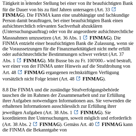
Tätigkeit in leitender Stellung bei einer von ihr beaufsichtigten Bank
für die Dauer von bis zu fünf Jahren untersagen (Art. 33
FINMAG
). Die FINMA kann eine unabhängige und fachkundige
Person damit beauftragen, bei einer beaufsichtigten Bank einen
aufsichtsrechtlich relevanten Sachverhalt abzuklären
(Untersuchungsauftrag) oder von ihr angeordnete aufsichtsrechtliche
Massnahmen umzusetzen (Art. 36 Abs. 1
FINMAG
). Die
FINMA entzieht einer beaufsichtigten Bank die Zulassung, wenn sie
die Voraussetzungen für die Finanzmarkttätigkeit nicht mehr erfüllt
oder aufsichtsrechtliche Bestimmungen schwer verletzt (Art. 37
Abs. 1
FINMAG
). Mit Busse bis zu Fr. 100'000.- wird bestraft,
wer einer von der FINMA unter Hinweis auf die Strafdrohung von
Art. 48
FINMAG
ergangenen rechtskräftigen Verfügung
vorsätzlich nicht Folge leistet (Art. 48
FINMAG
).
8.8 Die FINMA und die zuständige Strafverfolgungsbehörde
tauschen die im Rahmen der Zusammenarbeit und zur Erfüllung
ihrer Aufgaben notwendigen Informationen aus. Sie verwenden die
erhaltenen Informationen ausschliesslich zur Erfüllung ihrer
jeweiligen Aufgaben (Art. 38 Abs. 1
FINMAG
). Sie
koordinieren ihre Untersuchungen, soweit möglich und erforderlich
(Art. 38 Abs. 2
FINMAG
). Gemäss Art. 40
FINMAG
kann
die FINMA die Bekanntgabe von