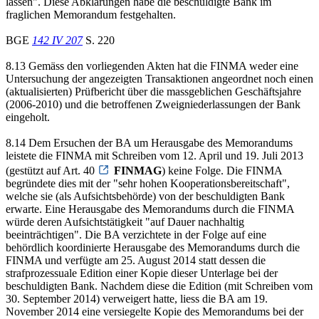
lassen". Diese Abklärungen habe die beschuldigte Bank im
fraglichen Memorandum festgehalten.
BGE
142 IV 207
S. 220
8.13 Gemäss den vorliegenden Akten hat die FINMA weder eine
Untersuchung der angezeigten Transaktionen angeordnet noch einen
(aktualisierten) Prüfbericht über die massgeblichen Geschäftsjahre
(2006-2010) und die betroffenen Zweigniederlassungen der Bank
eingeholt.
8.14 Dem Ersuchen der BA um Herausgabe des Memorandums
leistete die FINMA mit Schreiben vom 12. April und 19. Juli 2013
(gestützt auf Art. 40
FINMAG
) keine Folge. Die FINMA
begründete dies mit der "sehr hohen Kooperationsbereitschaft",
welche sie (als Aufsichtsbehörde) von der beschuldigten Bank
erwarte. Eine Herausgabe des Memorandums durch die FINMA
würde deren Aufsichtstätigkeit "auf Dauer nachhaltig
beeinträchtigen". Die BA verzichtete in der Folge auf eine
behördlich koordinierte Herausgabe des Memorandums durch die
FINMA und verfügte am 25. August 2014 statt dessen die
strafprozessuale Edition einer Kopie dieser Unterlage bei der
beschuldigten Bank. Nachdem diese die Edition (mit Schreiben vom
30. September 2014) verweigert hatte, liess die BA am 19.
November 2014 eine versiegelte Kopie des Memorandums bei der