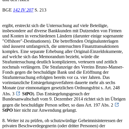
BGE
142 IV 207
S. 213
ergibt, erstreckt sich die Untersuchung auf viele Beteiligte,
insbesondere auf diverse Bankkunden mit Dutzenden von Firmen
und Konten in verschiedenen Ländern (darunter einige sogenannte
"Offshore"-Destinationen). Die betreffenden Originalunterlagen
sind äusserst umfangreich, die untersuchten Finanztransaktionen
komplex. Eine separate Erhebung aller Original-Einzeldokumente,
auf welche sich das Memorandum bezieht, würde die
Strafuntersuchung deutlich komplizieren, verteuern und zeitlich
nochmals verlängern. Die Strafanzeige des Vereins Bruno-Manser-
Fonds gegen die beschuldigte Bank und die Eröffnung der
Strafuntersuchung erfolgten bereits vor ca. vier Jahren. Das
vorinstanzliche Entsiegelungsverfahren dauerte mehr als sechs
Monate (zur einmonatigen gesetzlichen Ordnungsfrist s. Art. 248
Abs. 3
StPO
). Das Entsiegelungsgesuch der
Bundesanwaltschaft vom 9. Dezember 2014 richtet sich im Übrigen
gegen die beschuldigte Person selber, so dass Art. 197 Abs. 2
StPO
hier nicht zur Anwendung gelangt.
8. Weiter ist zu prüfen, ob schutzwürdige Geheimnisinteressen der
privaten Beschwerdegegnerin (oder dritter Personen) der