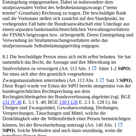
Entsiegelung entgegenstehen. Dabei ist insbesondere dem
strafprozessalen Verbot des Selbstbelastungszwangs ("nemo
tenetur"-Grundsatz) Rechnung zu tragen. Die beschuldigte Bank
und die Vorinstanz stellen sich zunächst auf den Standpunkt, im
vorliegenden Fall habe die Bundesanwaltschaft eine Unterlage aus
einem separaten bankenaufsichtsrechtlichen Verwaltungsverfahren
der FINMA beigezogen bzw. sichergestellt. Deren Entsiegelung und
Verwendung im Strafuntersuchungsverfahren stehe das
strafprozessuale Selbstbelastungsprivileg entgegen.
8.1 Die beschuldigte Person muss sich nicht selbst belasten. Sie hat
namentlich das Recht, die Aussage und ihre Mitwirkung im
Strafverfahren zu verweigern (Art. 113 Abs. 1
Sätze 1-2
StPO
).
Sie muss sich aber den gesetzlich vorgesehenen
Zwangsmassnahmen unterziehen (Art. 113 Abs. 1
Satz 3
StPO
).
Diese Regel wurde vor Erlass der StPO bereits sinngemäss von der
bundesgerichtlichen Rechtsprechung aus dem
Rechtsgleichheitsgebot der Bundesverfassung abgeleitet (vgl. BGE
131 IV 36
E. 3.1 S. 40; BGE
130 I 126
E. 2.1 S. 128 f.). Im
Übrigen sind Zwangsmittel, Gewaltanwendung, Drohungen,
Versprechungen, Täuschungen und Mittel, welche die
Denkfähigkeit oder die Willensfreiheit einer Person beeinträchtigen
können, bei der Beweiserhebung untersagt (Art. 140 Abs. 1
StPO
). Solche Methoden sind auch dann unzulässig, wenn die
betroffene Person ihrer