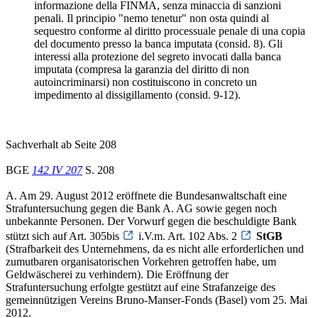
informazione della FINMA, senza minaccia di sanzioni
penali. Il principio "nemo tenetur" non osta quindi al
sequestro conforme al diritto processuale penale di una copia
del documento presso la banca imputata (consid. 8). Gli
interessi alla protezione del segreto invocati dalla banca
imputata (compresa la garanzia del diritto di non
autoincriminarsi) non costituiscono in concreto un
impedimento al dissigillamento (consid. 9-12).
Sachverhalt ab Seite 208
BGE
142 IV 207
S. 208
A. Am 29. August 2012 eröffnete die Bundesanwaltschaft eine
Strafuntersuchung gegen die Bank A. AG sowie gegen noch
unbekannte Personen. Der Vorwurf gegen die beschuldigte Bank
stützt sich auf Art. 305bis
i.V.m. Art. 102 Abs. 2
StGB
(Strafbarkeit des Unternehmens, da es nicht alle erforderlichen und
zumutbaren organisatorischen Vorkehren getroffen habe, um
Geldwäscherei zu verhindern). Die Eröffnung der
Strafuntersuchung erfolgte gestützt auf eine Strafanzeige des
gemeinnützigen Vereins Bruno-Manser-Fonds (Basel) vom 25. Mai
2012.