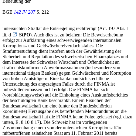
Bedeutung der
BGE
142 IV 207
S. 212
untersuchten Straftat die Entsiegelung rechtfertigt (Art. 197 Abs. 1
lit. d
StPO
). Auch dies ist zu bejahen: Die Beweiserhebung
erfolgt zur Aufklärung eines schwerwiegenden internationalen
Korruptions- und Geldwäschereiverdachtsfalles. Die
Strafuntersuchung dient insofern auch der Gewährleistung der
Sicherheit und Reputation des schweizerischen Finanzplatzes und
dem Interesse der Schweizer Wirtschaft und Öffentlichkeit an
strafrechtskonformen Abwehrmassnahmen (insbesondere von
international tätigen Banken) gegen Geldwäscherei und Korruption
von hohen Amtsträgern. Eine bankenaufsichtsrechtliche
Untersuchung des angezeigten Falles durch die FINMA ist
unbestrittenermassen nicht erfolgt. Die FINMA hat sich
(vorabklärungsweise) auf die Einholung eines Auskunftsberichtes
der beschuldigten Bank beschränkt. Einem Ersuchen der
Bundesanwaltschaft um eine (unter den Bundesbehörden
koordinierte) Herausgabe des betreffenden Memorandums an die
Bundesanwaltschaft hat die FINMA keine Folge geleistet (vgl. dazu
unten, E. 8.10-8.17). Die Schweiz hat im vorliegenden
Zusammenhang einem von der untersuchten Korruptionsaffäre
mitbetroffenen asiatischen Staat am 11. Februar 2011 bereits