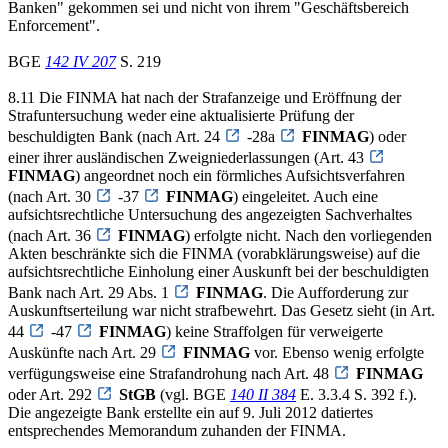
Banken" gekommen sei und nicht von ihrem "Geschäftsbereich
Enforcement".
BGE
142 IV 207
S. 219
8.11 Die FINMA hat nach der Strafanzeige und Eröffnung der
Strafuntersuchung weder eine aktualisierte Prüfung der
beschuldigten Bank (nach Art. 24
-28a
FINMAG
) oder
einer ihrer ausländischen Zweigniederlassungen (Art. 43
FINMAG
) angeordnet noch ein förmliches Aufsichtsverfahren
(nach Art. 30
-37
FINMAG
) eingeleitet. Auch eine
aufsichtsrechtliche Untersuchung des angezeigten Sachverhaltes
(nach Art. 36
FINMAG
) erfolgte nicht. Nach den vorliegenden
Akten beschränkte sich die FINMA (vorabklärungsweise) auf die
aufsichtsrechtliche Einholung einer Auskunft bei der beschuldigten
Bank nach Art. 29 Abs. 1
FINMAG
. Die Aufforderung zur
Auskunftserteilung war nicht strafbewehrt. Das Gesetz sieht (in Art.
44
-47
FINMAG
) keine Straffolgen für verweigerte
Auskünfte nach Art. 29
FINMAG
vor. Ebenso wenig erfolgte
verfügungsweise eine Strafandrohung nach Art. 48
FINMAG
oder Art. 292
StGB
(vgl. BGE
140 II 384
E. 3.3.4 S. 392 f.).
Die angezeigte Bank erstellte ein auf 9. Juli 2012 datiertes
entsprechendes Memorandum zuhanden der FINMA.