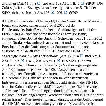
anordnen (Art. 61 lit. a
und Art. 198 Abs. 1 lit. a
StPO
). Die
Zulässigkeit von Zwangsmassnahmen (gemäss dem 5. Titel der
StPO) richtet sich nach Art. 196
-298
StPO
.
8.10 Wie sich aus den Akten ergibt, hat der Verein Bruno-Manser-
Fonds eine Kopie seiner am 25. Mai 2012 bei der
Bundesanwaltschaft (BA) erhobenen Strafanzeige auch bei der
FINMA (als Aufsichtsbehörde über die angezeigte Bank)
eingereicht. Die BA hat die Bank mit Schreiben vom 21. Juni 2012
auf die Strafanzeige aufmerksam gemacht und ihr mitgeteilt, dass ein
Entscheid über die Eröffnung einer Strafuntersuchung noch
ausstehe. Mit E-Mail vom 3. Juli 2012 hat die FINMA die
angezeigte Bank als Aufsichtsbehörde (Art. 12 lit. a
und Art. 18
Abs. 1 lit. b
GwG
, Art. 6 Abs. 1
FINMAG
) und mit
ausdrücklichem Hinweis auf die erfolgte Strafanzeige eingeladen,
eine "Stellungnahme" bzw. ein "Risk Assessment" zu den
fallbezogenen Compliance-Abläufen und Personen einzureichen.
Die beschuldigte Bank hat sich schon im vorinstanzlichen
Entsiegelungsverfahren auf den Standpunkt gestellt, die FINMA
habe im Rahmen dieses Vorabklärungsverfahrens "keine eigenen
aufsichtsrechtlichen Ermittlungen" durchgeführt, sondern sich
lediglich über die angezeigten Geschäfte "routinemässig in Kenntnis
setzen lassen". Dies ergebe sich auch daraus, dass die Aufforderung
der FINMA zur Berichterstattung von deren "Geschäftsbereich