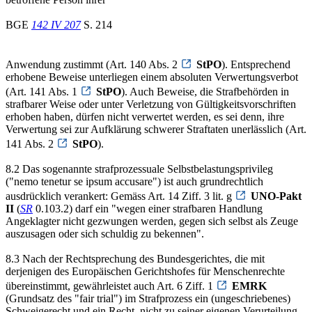
BGE
142 IV 207
S. 214
Anwendung zustimmt (Art. 140 Abs. 2
StPO
). Entsprechend
erhobene Beweise unterliegen einem absoluten Verwertungsverbot
(Art. 141 Abs. 1
StPO
). Auch Beweise, die Strafbehörden in
strafbarer Weise oder unter Verletzung von Gültigkeitsvorschriften
erhoben haben, dürfen nicht verwertet werden, es sei denn, ihre
Verwertung sei zur Aufklärung schwerer Straftaten unerlässlich (Art.
141 Abs. 2
StPO
).
8.2 Das sogenannte strafprozessuale Selbstbelastungsprivileg
("nemo tenetur se ipsum accusare") ist auch grundrechtlich
ausdrücklich verankert: Gemäss Art. 14 Ziff. 3 lit. g
UNO-Pakt
II
(
SR
0.103.2) darf ein "wegen einer strafbaren Handlung
Angeklagter nicht gezwungen werden, gegen sich selbst als Zeuge
auszusagen oder sich schuldig zu bekennen".
8.3 Nach der Rechtsprechung des Bundesgerichtes, die mit
derjenigen des Europäischen Gerichtshofes für Menschenrechte
übereinstimmt, gewährleistet auch Art. 6 Ziff. 1
EMRK
(Grundsatz des "fair trial") im Strafprozess ein (ungeschriebenes)
Schweigerecht und ein Recht, nicht zu seiner eigenen Verurteilung