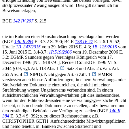
erfolgte Erhebung von Beweismitteln, die bereits vorliegen, bevor
strafprozessualer Zwang ausgeübt wird. Dies gilt namentlich für
Beweisunterlagen,
BGE
142 IV 207
S. 215
die im Rahmen einer Hausdurchsuchung beschlagnahmt werden
(BGE
140 II 384
E. 3.3.2 S. 390; BGE
138 IV 47
E. 2.6.1 S. 52;
Urteile
1B_347/2015
vom 29. März 2016 E. 4.3;
1B_125/2015
vom
15. Juni 2015 E. 3.4-3.7;
1P.519/2006
vom 19. Dezember 2006 E.
3.2; EGMR Saunders gegen Vereinigtes Königreich vom 17.
Dezember 1996 [Nr. 19187/91], Recueil CourEDH 1996-VI S.
2044 § 69; vgl. Art. 113 Abs. 1
Satz 3 und Abs. 2 i.V.m. Art.
265 Abs. 4
StPO
). Nicht gegen Art. 6 Ziff. 1
EMRK
verstossen auch blosse Aufforderungen, in einem Verwaltungs- oder
Strafverfahren Dokumente einzureichen, die nicht mit einer
Strafdrohung wegen Ungehorsams verbunden sind. In einem
aufsichtsrechtlichen Verwaltungsverfahren gilt dies insbesondere,
wenn für den Editionsadressaten eine verwaltungsgesetzliche Pflicht
besteht, entsprechende Dokumente zu erstellen, aufzubewahren und
den zuständigen Behörden zur Verfügung zu stellen (BGE
140 II
384
E. 3.3.4 S. 392; s. zu dieser Rechtsprechung z.B.
CHRISTOPHER GETH, Aufsichtsrechtliche Mitwirkungspflichten
und nemo tenetur, in: Banken zwischen Strafrecht und