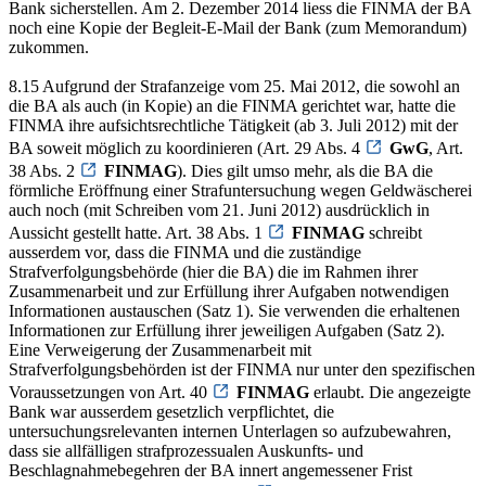
Bank sicherstellen. Am 2. Dezember 2014 liess die FINMA der BA
noch eine Kopie der Begleit-E-Mail der Bank (zum Memorandum)
zukommen.
8.15 Aufgrund der Strafanzeige vom 25. Mai 2012, die sowohl an
die BA als auch (in Kopie) an die FINMA gerichtet war, hatte die
FINMA ihre aufsichtsrechtliche Tätigkeit (ab 3. Juli 2012) mit der
BA soweit möglich zu koordinieren (Art. 29 Abs. 4
GwG
, Art.
38 Abs. 2
FINMAG
). Dies gilt umso mehr, als die BA die
förmliche Eröffnung einer Strafuntersuchung wegen Geldwäscherei
auch noch (mit Schreiben vom 21. Juni 2012) ausdrücklich in
Aussicht gestellt hatte. Art. 38 Abs. 1
FINMAG
schreibt
ausserdem vor, dass die FINMA und die zuständige
Strafverfolgungsbehörde (hier die BA) die im Rahmen ihrer
Zusammenarbeit und zur Erfüllung ihrer Aufgaben notwendigen
Informationen austauschen (Satz 1). Sie verwenden die erhaltenen
Informationen zur Erfüllung ihrer jeweiligen Aufgaben (Satz 2).
Eine Verweigerung der Zusammenarbeit mit
Strafverfolgungsbehörden ist der FINMA nur unter den spezifischen
Voraussetzungen von Art. 40
FINMAG
erlaubt. Die angezeigte
Bank war ausserdem gesetzlich verpflichtet, die
untersuchungsrelevanten internen Unterlagen so aufzubewahren,
dass sie allfälligen strafprozessualen Auskunfts- und
Beschlagnahmebegehren der BA innert angemessener Frist