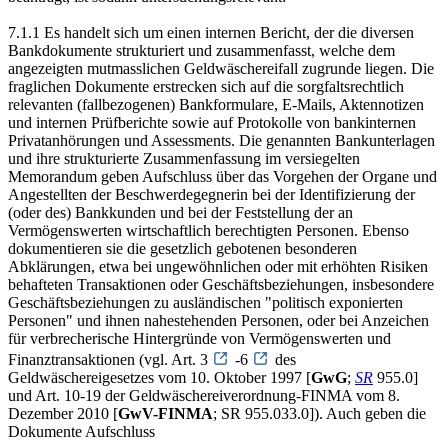
7.1.1 Es handelt sich um einen internen Bericht, der die diversen
Bankdokumente strukturiert und zusammenfasst, welche dem
angezeigten mutmasslichen Geldwäschereifall zugrunde liegen. Die
fraglichen Dokumente erstrecken sich auf die sorgfaltsrechtlich
relevanten (fallbezogenen) Bankformulare, E-Mails, Aktennotizen
und internen Prüfberichte sowie auf Protokolle von bankinternen
Privatanhörungen und Assessments. Die genannten Bankunterlagen
und ihre strukturierte Zusammenfassung im versiegelten
Memorandum geben Aufschluss über das Vorgehen der Organe und
Angestellten der Beschwerdegegnerin bei der Identifizierung der
(oder des) Bankkunden und bei der Feststellung der an
Vermögenswerten wirtschaftlich berechtigten Personen. Ebenso
dokumentieren sie die gesetzlich gebotenen besonderen
Abklärungen, etwa bei ungewöhnlichen oder mit erhöhten Risiken
behafteten Transaktionen oder Geschäftsbeziehungen, insbesondere
Geschäftsbeziehungen zu ausländischen "politisch exponierten
Personen" und ihnen nahestehenden Personen, oder bei Anzeichen
für verbrecherische Hintergründe von Vermögenswerten und
Finanztransaktionen (vgl. Art. 3
-6
des
Geldwäschereigesetzes vom 10. Oktober 1997 [
GwG
;
SR
955.0]
und Art. 10-19 der Geldwäschereiverordnung-FINMA vom 8.
Dezember 2010 [
GwV-FINMA
; SR 955.033.0]). Auch geben die
Dokumente Aufschluss