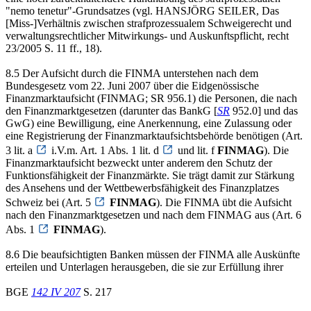
"nemo tenetur"-Grundsatzes (vgl. HANSJÖRG SEILER, Das
[Miss-]Verhältnis zwischen strafprozessualem Schweigerecht und
verwaltungsrechtlicher Mitwirkungs- und Auskunftspflicht, recht
23/2005 S. 11 ff., 18).
8.5 Der Aufsicht durch die FINMA unterstehen nach dem
Bundesgesetz vom 22. Juni 2007 über die Eidgenössische
Finanzmarktaufsicht (FINMAG; SR 956.1) die Personen, die nach
den Finanzmarktgesetzen (darunter das BankG [
SR
952.0] und das
GwG) eine Bewilligung, eine Anerkennung, eine Zulassung oder
eine Registrierung der Finanzmarktaufsichtsbehörde benötigen (Art.
3 lit. a
i.V.m. Art. 1 Abs. 1 lit. d
und lit. f
FINMAG
). Die
Finanzmarktaufsicht bezweckt unter anderem den Schutz der
Funktionsfähigkeit der Finanzmärkte. Sie trägt damit zur Stärkung
des Ansehens und der Wettbewerbsfähigkeit des Finanzplatzes
Schweiz bei (Art. 5
FINMAG
). Die FINMA übt die Aufsicht
nach den Finanzmarktgesetzen und nach dem FINMAG aus (Art. 6
Abs. 1
FINMAG
).
8.6 Die beaufsichtigten Banken müssen der FINMA alle Auskünfte
erteilen und Unterlagen herausgeben, die sie zur Erfüllung ihrer
BGE
142 IV 207
S. 217