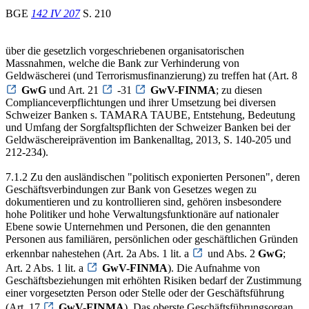
BGE
142 IV 207
S. 210
über die gesetzlich vorgeschriebenen organisatorischen
Massnahmen, welche die Bank zur Verhinderung von
Geldwäscherei (und Terrorismusfinanzierung) zu treffen hat (Art. 8
GwG
und Art. 21
-31
GwV-FINMA
; zu diesen
Complianceverpflichtungen und ihrer Umsetzung bei diversen
Schweizer Banken s. TAMARA TAUBE, Entstehung, Bedeutung
und Umfang der Sorgfaltspflichten der Schweizer Banken bei der
Geldwäschereiprävention im Bankenalltag, 2013, S. 140-205 und
212-234).
7.1.2 Zu den ausländischen "politisch exponierten Personen", deren
Geschäftsverbindungen zur Bank von Gesetzes wegen zu
dokumentieren und zu kontrollieren sind, gehören insbesondere
hohe Politiker und hohe Verwaltungsfunktionäre auf nationaler
Ebene sowie Unternehmen und Personen, die den genannten
Personen aus familiären, persönlichen oder geschäftlichen Gründen
erkennbar nahestehen (Art. 2a Abs. 1 lit. a
und Abs. 2
GwG
;
Art. 2 Abs. 1 lit. a
GwV-FINMA
). Die Aufnahme von
Geschäftsbeziehungen mit erhöhten Risiken bedarf der Zustimmung
einer vorgesetzten Person oder Stelle oder der Geschäftsführung
(Art. 17
GwV-FINMA
). Das oberste Geschäftsführungsorgan