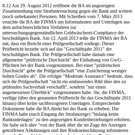
8.12 Am 29. August 2012 eröffnete die BA im angezeigten
Zusammenhang eine Strafuntersuchung gegen die Bank und weitere
(noch unbekannte) Personen. Mit Schreiben vom 7. März 2013
ersuchte die BA die FINMA um Informationen und Unterlagen aus
dem aufsichtsrechtlichen Verfahren zur
untersuchungsgegenständlichen Geldwäscherei-Compliance der
beschuldigten Bank. Am 12. April 2013 teilte die FINMA der BA
mit, dass ein Bericht einer Prüfgesellschaft vorliege. Dieser
Prüfbericht beziehe sich auf das "Geschäftsjahr 2011" der
beschuldigten Bank. Die Prüfgesellschaft habe damals eine
allgemeine "prüferische Durchsicht" der Einhaltung von GwG-
Pflichten bei der Bank vorgenommen. Bei einer "prüferischen
Durchsicht" gebe die Prüfgesellschaft "eine Zusicherung weniger
hohen Grades ab". Die erfolgte "Moderate Assurance" bedeute, dass
sich die Prüfgesellschaft "nicht ein umfassendes Bild über den zu
prüfenden Sachverhalt verschafft", sondern "nur einen
angemessenen Überblick" vorgenommen habe. Sie, die FINMA,
verfüge (über den genannten Prüfbericht für das Geschäftsjahr 2011
hinaus) über keine sachbezogenen Unterlagen. Entsprechende
Dokumente habe die BA direkt bei der Bank zu erheben. Die
FINMA habe (nach Eingang der Strafanzeige) "bislang keine
Bankunterlagen" zu den angezeigten Kundenbeziehungen erhoben.
Sie habe sich aber "von der Bank über die im Zuge der Anzeigen
getroffenen Abklärungen und ihre Risikoeinschätzung informieren