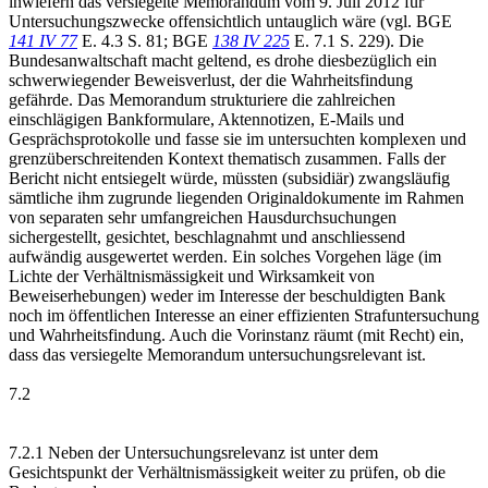
inwiefern das versiegelte Memorandum vom 9. Juli 2012 für
Untersuchungszwecke offensichtlich untauglich wäre (vgl. BGE
141 IV 77
E. 4.3 S. 81; BGE
138 IV 225
E. 7.1 S. 229). Die
Bundesanwaltschaft macht geltend, es drohe diesbezüglich ein
schwerwiegender Beweisverlust, der die Wahrheitsfindung
gefährde. Das Memorandum strukturiere die zahlreichen
einschlägigen Bankformulare, Aktennotizen, E-Mails und
Gesprächsprotokolle und fasse sie im untersuchten komplexen und
grenzüberschreitenden Kontext thematisch zusammen. Falls der
Bericht nicht entsiegelt würde, müssten (subsidiär) zwangsläufig
sämtliche ihm zugrunde liegenden Originaldokumente im Rahmen
von separaten sehr umfangreichen Hausdurchsuchungen
sichergestellt, gesichtet, beschlagnahmt und anschliessend
aufwändig ausgewertet werden. Ein solches Vorgehen läge (im
Lichte der Verhältnismässigkeit und Wirksamkeit von
Beweiserhebungen) weder im Interesse der beschuldigten Bank
noch im öffentlichen Interesse an einer effizienten Strafuntersuchung
und Wahrheitsfindung. Auch die Vorinstanz räumt (mit Recht) ein,
dass das versiegelte Memorandum untersuchungsrelevant ist.
7.2
7.2.1 Neben der Untersuchungsrelevanz ist unter dem
Gesichtspunkt der Verhältnismässigkeit weiter zu prüfen, ob die