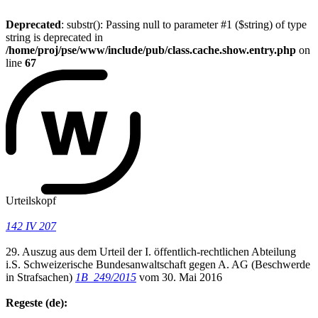
Deprecated
: substr(): Passing null to parameter #1 ($string) of type
string is deprecated in
/home/proj/pse/www/include/pub/class.cache.show.entry.php
on
line
67
Urteilskopf
142 IV 207
29. Auszug aus dem Urteil der I. öffentlich-rechtlichen Abteilung
i.S. Schweizerische Bundesanwaltschaft gegen A. AG (Beschwerde
in Strafsachen)
1B_249/2015
vom 30. Mai 2016
Regeste (de):