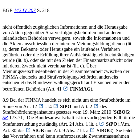
BGE
142 IV 207
S. 218
nicht öffentlich zugänglichen Informationen und die Herausgabe
von Akten gegenüber Strafverfolgungsbehörden und anderen
inländischen Behörden verweigern, soweit die Informationen und
die Akten ausschliesslich der internen Meinungsbildung dienen (lit.
a), deren Bekannt- oder Herausgabe ein laufendes Verfahren
gefährden oder die Erfüllung ihrer Aufsichtstätigkeit beeinträchtigen
würde (lit. b), oder sie mit den Zielen der Finanzmarktaufsicht oder
mit deren Zweck nicht vereinbar ist (lit. c). Über
Meinungsverschiedenheiten in der Zusammenarbeit zwischen der
FINMA einerseits und Strafverfolgungsbehörden anderseits
entscheidet das Bundesverwaltungsgericht auf Ersuchen einer der
betroffenen Behörden (Art. 41
FINMAG
).
8.9 Bei der FINMA handelt es sich nicht um eine Strafbehörde im
Sinne von Art. 12
-14
StPO
und Art. 2
des
Strafbehördenorganisationsgesetzes vom 19. März 2010 [
StBOG
;
SR
173.71]. Die Bundesanwaltschaft ist im vorliegenden Fall für die
Strafuntersuchung zuständig (Art. 24 Abs. 1 lit. a
StPO
i.V.m.
Art. 305bis
StGB
und Art. 9 Abs. 2 lit. a
StBOG
). Sie leitet
das Vorverfahren und kann strafprozessuale Zwangsmassnahmen