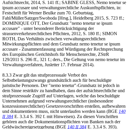
Aufsichtsrecht, 2014, S. 141 ff.; SABINE GLESS, Nemo tenetur se
ipsum accusare und verwaltungsrechtliche Auskunftspflichten, in:
Festschrift für Werner Beulke zum 70. Geburtstag,
Fahl/Müller/Satzger/Swoboda [Hrsg.], Heidelberg 2015, S. 723 ff.;
DOMINIQUE OTT, Der Grundsatz "nemo tenetur se ipsum
accusare" - unter besonderer Berücksichtigung der
strassenverkehrsrechtlichen Pflichten, 2012, S. 180 ff.; SIMON
ROTH, Das Verhältnis zwischen verwaltungsrechtlichen
Mitwirkungspflichten und dem Grundsatz nemo tenetur se ipsum
accusare - Zusammenfassung und Würdigung der Rechtsprechung
des Europäischen Gerichtshofs für Menschenrechte, ZStrR
129/2011 S. 296 ff., 321 f.; ders., Die Geltung von nemo tenetur im
Verwaltungsverfahren, Jusletter 17. Februar 2014).
8.3.3 Zwar gilt das strafprozessuale Verbot des
Selbstbelastungszwangs grundsätzlich auch für beschuldigte
juristische Personen. Der "nemo tenetur"-Grundsatz ist jedoch in
dem Sinne restriktiv zu handhaben, dass der aufsichtsrechtliche und
strafprozessuale Zugriff auf Unterlagen, welche das beschuldigte
Unternehmen aufgrund verwaltungsrechtlicher (insbesondere
konzessionsrechtlicher) Gesetzesvorschriften erstellen, aufbewahren
und dokumentieren muss, nicht unterlaufen werden kann (BGE
140
II 384
E. 3.3.4 S. 392 f. mit Hinweisen). Zu diesen Vorschriften
gehören auch die Dokumentationspflichten von Banken nach der
Geldwäschereigesetzgebung (BGE
140 II 384
E. 3.3.4 S. 393).