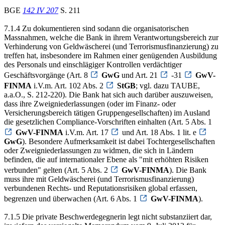
BGE
142 IV 207
S. 211
7.1.4 Zu dokumentieren sind sodann die organisatorischen
Massnahmen, welche die Bank in ihrem Verantwortungsbereich zur
Verhinderung von Geldwäscherei (und Terrorismusfinanzierung) zu
treffen hat, insbesondere im Rahmen einer genügenden Ausbildung
des Personals und einschlägiger Kontrollen verdächtiger
Geschäftsvorgänge (Art. 8
GwG
und Art. 21
-31
GwV-
FINMA
i.V.m. Art. 102 Abs. 2
StGB
; vgl. dazu TAUBE,
a.a.O., S. 212-220). Die Bank hat sich auch darüber auszuweisen,
dass ihre Zweigniederlassungen (oder im Finanz- oder
Versicherungsbereich tätigen Gruppengesellschaften) im Ausland
die gesetzlichen Compliance-Vorschriften einhalten (Art. 5 Abs. 1
GwV-FINMA
i.V.m. Art. 17
und Art. 18 Abs. 1 lit. e
GwG
). Besondere Aufmerksamkeit ist dabei Tochtergesellschaften
oder Zweigniederlassungen zu widmen, die sich in Ländern
befinden, die auf internationaler Ebene als "mit erhöhten Risiken
verbunden" gelten (Art. 5 Abs. 2
GwV-FINMA
). Die Bank
muss ihre mit Geldwäscherei (und Terrorismusfinanzierung)
verbundenen Rechts- und Reputationsrisiken global erfassen,
begrenzen und überwachen (Art. 6 Abs. 1
GwV-FINMA
).
7.1.5 Die private Beschwerdegegnerin legt nicht substanziiert dar,