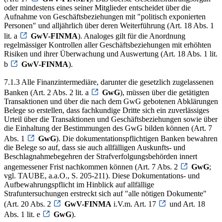
oder mindestens eines seiner Mitglieder entscheidet über die
Aufnahme von Geschäftsbeziehungen mit "politisch exponierten
Personen" und alljährlich über deren Weiterführung (Art. 18 Abs. 1
lit. a
GwV-FINMA
). Analoges gilt für die Anordnung
regelmässiger Kontrollen aller Geschäftsbeziehungen mit erhöhten
Risiken und ihrer Überwachung und Auswertung (Art. 18 Abs. 1 lit.
b
GwV-FINMA
).
7.1.3 Alle Finanzintermediäre, darunter die gesetzlich zugelassenen
Banken (Art. 2 Abs. 2 lit. a
GwG
), müssen über die getätigten
Transaktionen und über die nach dem GwG gebotenen Abklärungen
Belege so erstellen, dass fachkundige Dritte sich ein zuverlässiges
Urteil über die Transaktionen und Geschäftsbeziehungen sowie über
die Einhaltung der Bestimmungen des GwG bilden können (Art. 7
Abs. 1
GwG
). Die dokumentationspflichtigen Banken bewahren
die Belege so auf, dass sie auch allfälligen Auskunfts- und
Beschlagnahmebegehren der Strafverfolgungsbehörden innert
angemessener Frist nachkommen können (Art. 7 Abs. 2
GwG
;
vgl. TAUBE, a.a.O., S. 205-211). Diese Dokumentations- und
Aufbewahrungspflicht im Hinblick auf allfällige
Strafuntersuchungen erstreckt sich auf "alle nötigen Dokumente"
(Art. 20 Abs. 2
GwV-FINMA
i.V.m. Art. 17
und Art. 18
Abs. 1 lit. e
GwG
).