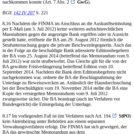
nachkommen konnte (Art. 7 Abs. 2
GwG
).
BGE
142 IV 207
S. 221
8.16 Nachdem die FINMA im Anschluss an die Auskunftseinholung
per E-Mail (am 3. Juli 2012) keine weiteren aufsichtsrechtlichen
Massnahmen gegen die angezeigte Bank ergriffen oder in Aussicht
gestellt hatte, eröffnete die BA am 29. August 2012 förmlich die
Strafuntersuchung gegen die private Beschwerdegegnerin. Auch das
in der Folge an die beschuldigte Bank adressierte Editionsbegehren
der BA vom 25. August 2014 (betreffend das Memorandum vom 9.
Juli 2012) war nicht strafbewehrt. Das Gleiche gilt für die von der
BA gewährte Fristverlängerung betreffend Edition vom 10.
September 2014. Nachdem die Bank dem Editionsbegehren nicht
nachgekommen war, ordnete die BA die Beschlagnahmung der
Unterlage zu Beweiszwecken an. Anlässlich der Hausdurchsuchung
bei der Beschuldigten vom 19. November 2014 stellte die BA eine
Kopie des versiegelten Memorandums vom 9. Juli 2012
zwangsweise sicher. Die BA beantragt (auch im Verfahren vor
Bundesgericht) die Entsiegelung der Unterlage.
8.17 Im vorliegenden Fall ist (im Verfahren nach Art. 194
StPO
)
kein Aktenbeizug unter Behörden aus einem separaten
Verwaltungsverfahren erfolgt. Die FINMA hat sich geweigert, der
BA das gewünschte Memorandum aus dem