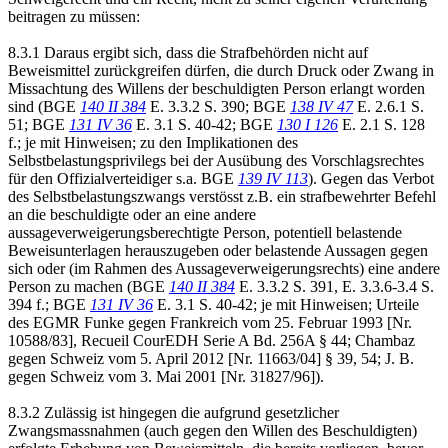
beitragen zu müssen:
8.3.1 Daraus ergibt sich, dass die Strafbehörden nicht auf
Beweismittel zurückgreifen dürfen, die durch Druck oder Zwang in
Missachtung des Willens der beschuldigten Person erlangt worden
sind (BGE
140 II 384
E. 3.3.2 S. 390; BGE
138 IV 47
E. 2.6.1 S.
51; BGE
131 IV 36
E. 3.1 S. 40-42; BGE
130 I 126
E. 2.1 S. 128
f.; je mit Hinweisen; zu den Implikationen des
Selbstbelastungsprivilegs bei der Ausübung des Vorschlagsrechtes
für den Offizialverteidiger s.a. BGE
139 IV 113
). Gegen das Verbot
des Selbstbelastungszwangs verstösst z.B. ein strafbewehrter Befehl
an die beschuldigte oder an eine andere
aussageverweigerungsberechtigte Person, potentiell belastende
Beweisunterlagen herauszugeben oder belastende Aussagen gegen
sich oder (im Rahmen des Aussageverweigerungsrechts) eine andere
Person zu machen (BGE
140 II 384
E. 3.3.2 S. 391, E. 3.3.6-3.4 S.
394 f.; BGE
131 IV 36
E. 3.1 S. 40-42; je mit Hinweisen; Urteile
des EGMR Funke gegen Frankreich vom 25. Februar 1993 [Nr.
10588/83], Recueil CourEDH Serie A Bd. 256A § 44; Chambaz
gegen Schweiz vom 5. April 2012 [Nr. 11663/04] § 39, 54; J. B.
gegen Schweiz vom 3. Mai 2001 [Nr. 31827/96]).
8.3.2 Zulässig ist hingegen die aufgrund gesetzlicher
Zwangsmassnahmen (auch gegen den Willen des Beschuldigten)