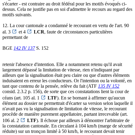
s'écarter - est contraire au droit fédéral pour les motifs évoqués ci-
dessus. Cela ne justifie pas en soi d'admettre le recours au regard des
motifs suivants.
12. La cour cantonale a condamné le recourant en vertu de l'art. 90
al. 3
et 4
LCR
, faute de circonstances particulières
permettant de
BGE
142 IV 137
S. 152
retenir l'absence d'intention. Elle a notamment retenu qu'il avait
largement dépassé la limitation de vitesse, rien n'indiquant par
ailleurs que la signalisation était peu claire ou que d'autres éléments
induisaient en erreur les conducteurs. Or l'intention ou la volonté, en
tant que contenu de la pensée, relève du fait (ATF
135 IV 152
consid. 2.3.2 p. 156), de sorte que ces constatations lient la cour de
céans (art. 105 al. 1
LTF
). En se bornant à affirmer qu'aucun
élément au dossier ne permettrait d'écarter sa version selon laquelle il
n'avait pas vu la signalisation de limitation de vitesse, le recourant
procède de manière purement appellatoire, partant irrecevable (art.
106 al. 2
LTF
). Il échoue par ailleurs à démontrer l'arbitraire de
la constatation cantonale. En circulant à 104 km/h (marge de sécurité
réduite) sur un tronçon limité à 50 km/h, le recourant devait tenir