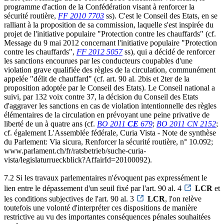
programme d'action de la Confédération visant à renforcer la
sécurité routière,
FF 2010 7703
ss). C'est le Conseil des Etats, en se
ralliant à la proposition de sa commission, laquelle s'est inspirée du
projet de l'initiative populaire "Protection contre les chauffards" (cf.
Message du 9 mai 2012 concernant l'initiative populaire "Protection
contre les chauffards",
FF 2012 5057
ss), qui a décidé de renforcer
les sanctions encourues par les conducteurs coupables d'une
violation grave qualifiée des règles de la circulation, communément
appelée "délit de chauffard" (cf. art. 90 al. 2bis et 2ter de la
proposition adoptée par le Conseil des Etats). Le Conseil national a
suivi, par 132 voix contre 37, la décision du Conseil des Etats
d'aggraver les sanctions en cas de violation intentionnelle des règles
élémentaires de la circulation en prévoyant une peine privative de
liberté de un à quatre ans (cf.
BO 2011
CE
679
;
BO 2011 CN 2152
;
cf. également L'Assemblée fédérale, Curia Vista - Note de synthèse
du Parlement: Via sicura, Renforcer la sécurité routière, n° 10.092;
www.parlament.ch/fr/ratsbetrieb/suche-curia-
vista/legislaturrueckblick?AffairId=20100092).
7.2 Si les travaux parlementaires n'évoquent pas expressément le
lien entre le dépassement d'un seuil fixé par l'art. 90 al. 4
LCR
et
les conditions subjectives de l'art. 90 al. 3
LCR
, l'on relève
toutefois une volonté d'interpréter ces dispositions de manière
restrictive au vu des importantes conséquences pénales souhaitées