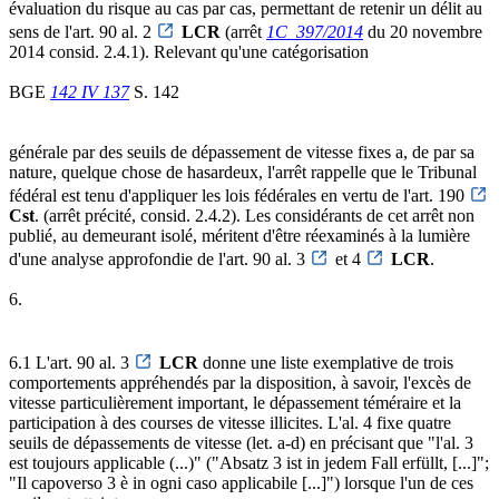
évaluation du risque au cas par cas, permettant de retenir un délit au
sens de l'art. 90 al. 2
LCR
(arrêt
1C_397/2014
du 20 novembre
2014 consid. 2.4.1). Relevant qu'une catégorisation
BGE
142 IV 137
S. 142
générale par des seuils de dépassement de vitesse fixes a, de par sa
nature, quelque chose de hasardeux, l'arrêt rappelle que le Tribunal
fédéral est tenu d'appliquer les lois fédérales en vertu de l'art. 190
Cst
. (arrêt précité, consid. 2.4.2). Les considérants de cet arrêt non
publié, au demeurant isolé, méritent d'être réexaminés à la lumière
d'une analyse approfondie de l'art. 90 al. 3
et 4
LCR
.
6.
6.1 L'art. 90 al. 3
LCR
donne une liste exemplative de trois
comportements appréhendés par la disposition, à savoir, l'excès de
vitesse particulièrement important, le dépassement téméraire et la
participation à des courses de vitesse illicites. L'al. 4 fixe quatre
seuils de dépassements de vitesse (let. a-d) en précisant que "l'al. 3
est toujours applicable (...)" ("Absatz 3 ist in jedem Fall erfüllt, [...]";
"Il capoverso 3 è in ogni caso applicabile [...]") lorsque l'un de ces