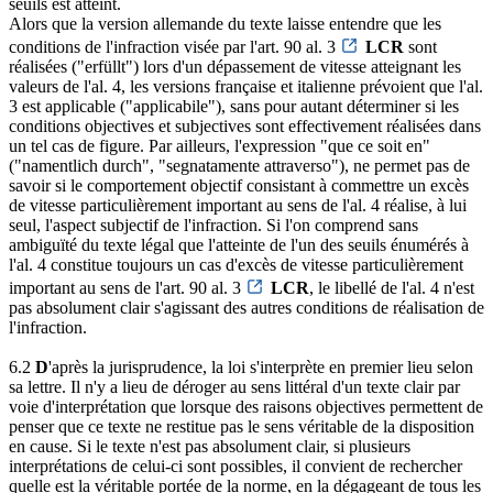
seuils est atteint.
Alors que la version allemande du texte laisse entendre que les
conditions de l'infraction visée par l'art. 90 al. 3
LCR
sont
réalisées ("erfüllt") lors d'un dépassement de vitesse atteignant les
valeurs de l'al. 4, les versions française et italienne prévoient que l'al.
3 est applicable ("applicabile"), sans pour autant déterminer si les
conditions objectives et subjectives sont effectivement réalisées dans
un tel cas de figure. Par ailleurs, l'expression "que ce soit en"
("namentlich durch", "segnatamente attraverso"), ne permet pas de
savoir si le comportement objectif consistant à commettre un excès
de vitesse particulièrement important au sens de l'al. 4 réalise, à lui
seul, l'aspect subjectif de l'infraction. Si l'on comprend sans
ambiguïté du texte légal que l'atteinte de l'un des seuils énumérés à
l'al. 4 constitue toujours un cas d'excès de vitesse particulièrement
important au sens de l'art. 90 al. 3
LCR
, le libellé de l'al. 4 n'est
pas absolument clair s'agissant des autres conditions de réalisation de
l'infraction.
6.2
D
'après la jurisprudence, la loi s'interprète en premier lieu selon
sa lettre. Il n'y a lieu de déroger au sens littéral d'un texte clair par
voie d'interprétation que lorsque des raisons objectives permettent de
penser que ce texte ne restitue pas le sens véritable de la disposition
en cause. Si le texte n'est pas absolument clair, si plusieurs
interprétations de celui-ci sont possibles, il convient de rechercher
quelle est la véritable portée de la norme, en la dégageant de tous les