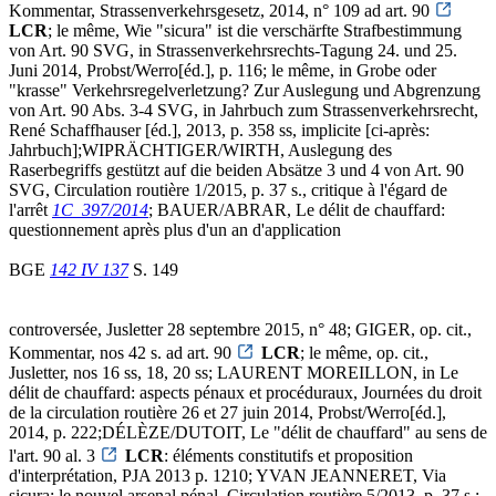
Kommentar, Strassenverkehrsgesetz, 2014, n° 109 ad art. 90
LCR
; le même, Wie "sicura" ist die verschärfte Strafbestimmung
von Art. 90 SVG, in Strassenverkehrsrechts-Tagung 24. und 25.
Juni 2014, Probst/Werro[éd.], p. 116; le même, in Grobe oder
"krasse" Verkehrsregelverletzung? Zur Auslegung und Abgrenzung
von Art. 90 Abs. 3-4 SVG, in Jahrbuch zum Strassenverkehrsrecht,
René Schaffhauser [éd.], 2013, p. 358 ss, implicite [ci-après:
Jahrbuch];WIPRÄCHTIGER/WIRTH, Auslegung des
Raserbegriffs gestützt auf die beiden Absätze 3 und 4 von Art. 90
SVG, Circulation routière 1/2015, p. 37 s., critique à l'égard de
l'arrêt
1C_397/2014
; BAUER/ABRAR, Le délit de chauffard:
questionnement après plus d'un an d'application
BGE
142 IV 137
S. 149
controversée, Jusletter 28 septembre 2015, n° 48; GIGER, op. cit.,
Kommentar, nos 42 s. ad art. 90
LCR
; le même, op. cit.,
Jusletter, nos 16 ss, 18, 20 ss; LAURENT MOREILLON, in Le
délit de chauffard: aspects pénaux et procéduraux, Journées du droit
de la circulation routière 26 et 27 juin 2014, Probst/Werro[éd.],
2014, p. 222;DÉLÈZE/DUTOIT, Le "délit de chauffard" au sens de
l'art. 90 al. 3
LCR
: éléments constitutifs et proposition
d'interprétation, PJA 2013 p. 1210; YVAN JEANNERET, Via
sicura: le nouvel arsenal pénal, Circulation routière 5/2013, p. 37 s.;