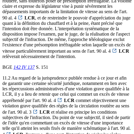
routière, sans toutefois poser de présomption irréfragable. La volonté
claire et expresse du législateur vise à punir sévèrement les
dépassements importants de la limitation de vitesse au sens de l'art.
90 al. 4
LCR
, et de restreindre le pouvoir d'appréciation du juge
quant à la définition du chauffard et à la peine, étant précisé que
l'intention doit être donnée. L'interprétation systématique de la
disposition impose l'examen, par le juge, de la réalisation de l'aspect
subjectif de l'infraction. De même, l'approche téléologique exclut
l'existence d'une présomption irréfragable selon laquelle un excès de
vitesse particulièrement important au sens de l'art. 90 al. 4
LCR
relèverait nécessairement de l'intention.
BGE
142 IV 137
S. 151
11.2 Au regard de la jurisprudence publiée rendue à ce jour et afin
de garantir une certaine sécurité juridique, notamment en lien avec
les répercussions administratives d'une violation grave qualifiée à la
LCR, il y a lieu de retenir que celui qui commet un excès de vitesse
appréhendé par l'art. 90 al. 4
LCR
commet objectivement une
violation grave qualifiée des règles de la circulation routière au sens
de l'art. 90 al. 3
LCR
et réalise en principe les conditions
subjectives de l'infraction. Du point de vue subjectif, il sied de partir
de l'idée qu'en commettant un excès de vitesse d'une importance
telle qu'il atteint les seuils fixés de manière schématique à l'art. 90 al.