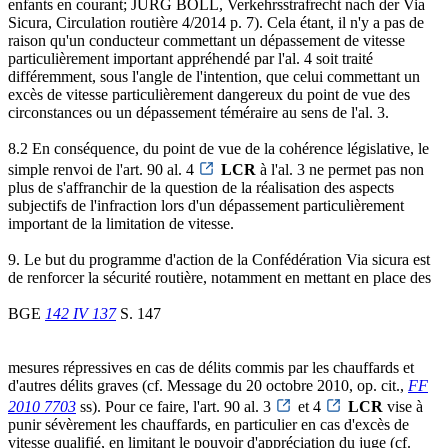
enfants en courant; JÜRG BOLL, Verkehrsstrafrecht nach der Via
Sicura, Circulation routière 4/2014 p. 7). Cela étant, il n'y a pas de
raison qu'un conducteur commettant un dépassement de vitesse
particulièrement important appréhendé par l'al. 4 soit traité
différemment, sous l'angle de l'intention, que celui commettant un
excès de vitesse particulièrement dangereux du point de vue des
circonstances ou un dépassement téméraire au sens de l'al. 3.
8.2 En conséquence, du point de vue de la cohérence législative, le
simple renvoi de l'art. 90 al. 4
LCR
à l'al. 3 ne permet pas non
plus de s'affranchir de la question de la réalisation des aspects
subjectifs de l'infraction lors d'un dépassement particulièrement
important de la limitation de vitesse.
9. Le but du programme d'action de la Confédération Via sicura est
de renforcer la sécurité routière, notamment en mettant en place des
BGE
142 IV 137
S. 147
mesures répressives en cas de délits commis par les chauffards et
d'autres délits graves (cf. Message du 20 octobre 2010, op. cit.,
FF
2010 7703
ss). Pour ce faire, l'art. 90 al. 3
et 4
LCR
vise à
punir sévèrement les chauffards, en particulier en cas d'excès de
vitesse qualifié, en limitant le pouvoir d'appréciation du juge (cf.