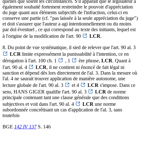
quelles que soient les circonstances. S'il apparaît que le législateur a
également souhaité fortement restreindre le pouvoir d'appréciation
du juge quant aux éléments subjectifs de l'infraction, celui-ci en
conserve une partie (cf. "pas laissée à la seule appréciation du juge")
et doit s'assurer que l'auteur a agi intentionnellement ou du moins
par dol éventuel , ce qui correspond au texte des initiants, lequel est
à l'origine de la modification de l'art. 90
LCR
.
8. Du point de vue systématique, il sied de relever que l'art. 90 al. 3
LCR
limite expressément la punissabilité à l'intention, ce en
dérogation à l'art. 100 ch. 1
, 1
ère phrase,
LCR
. Quant à
l'art. 90 al. 4
LCR
, il ne contient ni énoncé de fait légal ni
sanction et dépend dès lors directement de l'al. 3. Dans la mesure où
l'al. 4 ne saurait trouver application de manière autonome, une
lecture globale de l'art. 90 al. 3
et 4
LCR
s'impose. Dans ce
sens, HANS GIGER qualifie l'art. 90 al. 3
LCR
de norme
principale contenant tant une clause générale que des conditions
subjectives et voit dans l'art. 90 al. 4
LCR
une norme
subordonnée concrétisant un cas d'application de l'al. 3, sans
toutefois
BGE
142 IV 137
S. 146