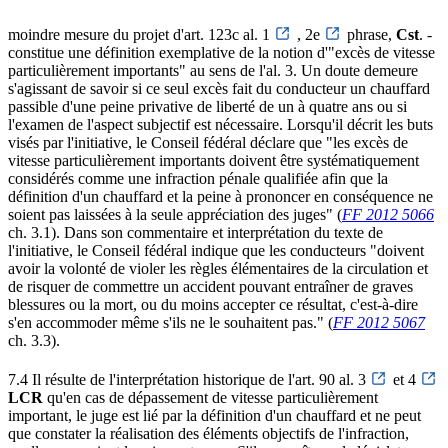
moindre mesure du projet d'art. 123c al. 1
, 2e
phrase,
Cst
. -
constitue une définition exemplative de la notion d'"excès de vitesse
particulièrement importants" au sens de l'al. 3. Un doute demeure
s'agissant de savoir si ce seul excès fait du conducteur un chauffard
passible d'une peine privative de liberté de un à quatre ans ou si
l'examen de l'aspect subjectif est nécessaire. Lorsqu'il décrit les buts
visés par l'initiative, le Conseil fédéral déclare que "les excès de
vitesse particulièrement importants doivent être systématiquement
considérés comme une infraction pénale qualifiée afin que la
définition d'un chauffard et la peine à prononcer en conséquence ne
soient pas laissées à la seule appréciation des juges" (
FF 2012 5066
ch. 3.1). Dans son commentaire et interprétation du texte de
l'initiative, le Conseil fédéral indique que les conducteurs "doivent
avoir la volonté de violer les règles élémentaires de la circulation et
de risquer de commettre un accident pouvant entraîner de graves
blessures ou la mort, ou du moins accepter ce résultat, c'est-à-dire
s'en accommoder même s'ils ne le souhaitent pas." (
FF 2012 5067
ch. 3.3).
7.4 Il résulte de l'interprétation historique de l'art. 90 al. 3
et 4
LCR
qu'en cas de dépassement de vitesse particulièrement
important, le juge est lié par la définition d'un chauffard et ne peut
que constater la réalisation des éléments objectifs de l'infraction,