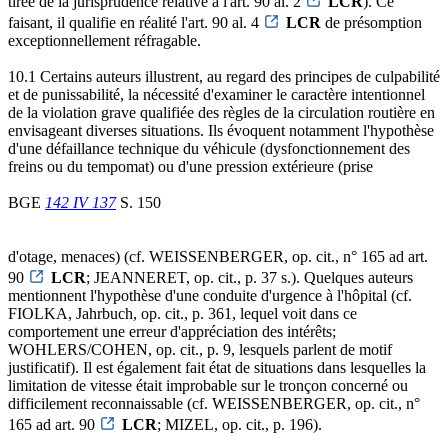
tirée de la jurisprudence relative à l'art. 90 al. 2
LCR
). Ce
faisant, il qualifie en réalité l'art. 90 al. 4
LCR
de présomption
exceptionnellement réfragable.
10.1 Certains auteurs illustrent, au regard des principes de culpabilité
et de punissabilité, la nécessité d'examiner le caractère intentionnel
de la violation grave qualifiée des règles de la circulation routière en
envisageant diverses situations. Ils évoquent notamment l'hypothèse
d'une défaillance technique du véhicule (dysfonctionnement des
freins ou du tempomat) ou d'une pression extérieure (prise
BGE
142 IV 137
S. 150
d'otage, menaces) (cf. WEISSENBERGER, op. cit., n° 165 ad art.
90
LCR
; JEANNERET, op. cit., p. 37 s.). Quelques auteurs
mentionnent l'hypothèse d'une conduite d'urgence à l'hôpital (cf.
FIOLKA, Jahrbuch, op. cit., p. 361, lequel voit dans ce
comportement une erreur d'appréciation des intérêts;
WOHLERS/COHEN, op. cit., p. 9, lesquels parlent de motif
justificatif). Il est également fait état de situations dans lesquelles la
limitation de vitesse était improbable sur le tronçon concerné ou
difficilement reconnaissable (cf. WEISSENBERGER, op. cit., n°
165 ad art. 90
LCR
; MIZEL, op. cit., p. 196).