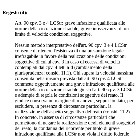
Regesto (it):
Art. 90 cpv. 3 e 4 LCStr; grave infrazione qualificata alle
norme della circolazione stradale; grave inosservanza di un
limite di velocità; condizioni soggettive.
Nessun metodo interpretativo dell'art. 90 cpv. 3 e 4 LCStr
consente di ritenere l'esistenza di una presunzione legale
irrefragabile in favore della realizzazione delle condizioni
soggettive di cui al cpv. 3 in caso di eccessi di velocità
contemplati dal cpv. 4 lett. a-d (cambiamento della
giurisprudenza; consid. 11.1). Chi supera la velocità massima
consentita nella misura prevista dall'art. 90 cpv. 4 LCStr
commette oggettivamente una grave infrazione qualificata alle
norme della circolazione stradale giusta l'art. 90 cpv. 3 LCStr
e adempie di regola le condizioni soggettive del reato. Il
giudice conserva un margine di manovra, seppur limitato, per
escludere, in presenza di circostanze particolari, la
realizzazione dell'aspetto soggettivo del reato (consid. 11.2).
In concreto, in assenza di circostanze particolari che
permettono di negare la realizzazione degli elementi soggettivi
del reato, la condanna del ricorrente per titolo di grave
infrazione qualificata alla LCStr non viola il diritto federale