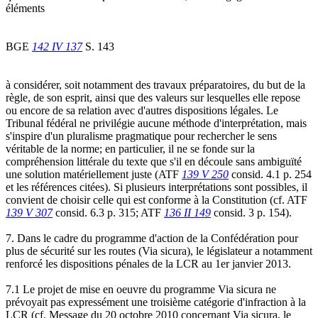
éléments
BGE
142 IV 137
S. 143
à considérer, soit notamment des travaux préparatoires, du but de la
règle, de son esprit, ainsi que des valeurs sur lesquelles elle repose
ou encore de sa relation avec d'autres dispositions légales. Le
Tribunal fédéral ne privilégie aucune méthode d'interprétation, mais
s'inspire d'un pluralisme pragmatique pour rechercher le sens
véritable de la norme; en particulier, il ne se fonde sur la
compréhension littérale du texte que s'il en découle sans ambiguïté
une solution matériellement juste (ATF
139 V 250
consid. 4.1 p. 254
et les références citées). Si plusieurs interprétations sont possibles, il
convient de choisir celle qui est conforme à la Constitution (cf. ATF
139 V 307
consid. 6.3 p. 315; ATF
136 II 149
consid. 3 p. 154).
7. Dans le cadre du programme d'action de la Confédération pour
plus de sécurité sur les routes (Via sicura), le législateur a notamment
renforcé les dispositions pénales de la LCR au 1er janvier 2013.
7.1 Le projet de mise en oeuvre du programme Via sicura ne
prévoyait pas expressément une troisième catégorie d'infraction à la
LCR (cf. Message du 20 octobre 2010 concernant Via sicura, le