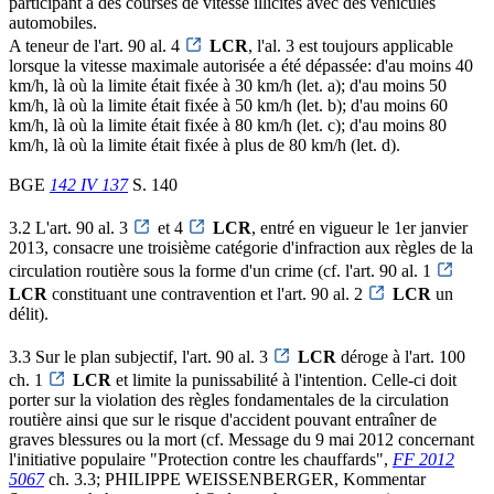
participant à des courses de vitesse illicites avec des véhicules
automobiles.
A teneur de l'art. 90 al. 4
LCR
, l'al. 3 est toujours applicable
lorsque la vitesse maximale autorisée a été dépassée: d'au moins 40
km/h, là où la limite était fixée à 30 km/h (let. a); d'au moins 50
km/h, là où la limite était fixée à 50 km/h (let. b); d'au moins 60
km/h, là où la limite était fixée à 80 km/h (let. c); d'au moins 80
km/h, là où la limite était fixée à plus de 80 km/h (let. d).
BGE
142 IV 137
S. 140
3.2 L'art. 90 al. 3
et 4
LCR
, entré en vigueur le 1er janvier
2013, consacre une troisième catégorie d'infraction aux règles de la
circulation routière sous la forme d'un crime (cf. l'art. 90 al. 1
LCR
constituant une contravention et l'art. 90 al. 2
LCR
un
délit).
3.3 Sur le plan subjectif, l'art. 90 al. 3
LCR
déroge à l'art. 100
ch. 1
LCR
et limite la punissabilité à l'intention. Celle-ci doit
porter sur la violation des règles fondamentales de la circulation
routière ainsi que sur le risque d'accident pouvant entraîner de
graves blessures ou la mort (cf. Message du 9 mai 2012 concernant
l'initiative populaire "Protection contre les chauffards",
FF 2012
5067
ch. 3.3; PHILIPPE WEISSENBERGER, Kommentar