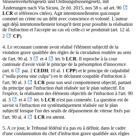
Strassenverkehrsgesetz und Ordnungsbussengesetz, mit
Änderungen nach Via Sicura, 2e éd. 2015, nos 58 s. ad art. 90
LCR
et références citées). Agit intentionnellement quiconque
commet un crime ou un délit avec conscience et volonté. L'auteur
agit déjà intentionnellement lorsqu'il tient pour possible la réalisation
de l'infraction et l'accepte au cas où celle-ci se produirait (art. 12 al.
2
CP
).
4. Le recourant conteste avoir réalisé l'élément subjectif de la
violation grave qualifiée des règles de la circulation routière au sens
de l'art. 90 al. 3
et 4
let. b
LCR
. Il reproche à la cour
cantonale d'avoir violé le principe de la présomption d'innocence
(art. 6
par. 2
CEDH
; 10 al. 1
CPP
) et le principe de culpabilité
("nulla poena sine culpa") en le déclarant coupable d'infraction à
l'art. 90 al. 3
LCR
pour son seul comportement objectif, partant
du principe que l'infraction était réalisée sur le plan subjectif. En
l'espèce, la réalisation des éléments objectifs de l'infraction à l'art. 90
al. 3
et 4
let. b
LCR
n'est pas contestée. La question est de
savoir si l'infraction est systématiquement réalisée sur le plan
subjectif lorsque l'un des seuils de dépassement de vitesse fixés par
l'art. 90 al. 4
LCR
est atteint.
5. A ce jour, le Tribunal fédéral n'a pas eu à définir, dans le cadre
d'une condamnation du chef d'infraction grave qualifiée aux règles