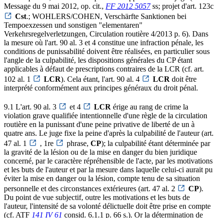
Message du 9 mai 2012, op. cit.,
FF 2012 5057
ss; projet d'art. 123c
Cst
.; WOHLERS/COHEN, Verschärfte Sanktionen bei
Tempoexzessen und sonstigen "elementaren"
Verkehrsregelverletzungen, Circulation routière 4/2013 p. 6). Dans
la mesure où l'art. 90 al. 3 et 4 constitue une infraction pénale, les
conditions de punissabilité doivent être réalisées, en particulier sous
l'angle de la culpabilité, les dispositions générales du CP étant
applicables à défaut de prescriptions contraires de la LCR (cf. art.
102 al. 1
LCR
). Cela étant, l'art. 90 al. 4
LCR
doit être
interprété conformément aux principes généraux du droit pénal.
9.1 L'art. 90 al. 3
et 4
LCR
érige au rang de crime la
violation grave qualifiée intentionnelle d'une règle de la circulation
routière en la punissant d'une peine privative de liberté de un à
quatre ans. Le juge fixe la peine d'après la culpabilité de l'auteur (art.
47 al. 1
, 1re
phrase,
CP
); la culpabilité étant déterminée par
la gravité de la lésion ou de la mise en danger du bien juridique
concerné, par le caractère répréhensible de l'acte, par les motivations
et les buts de l'auteur et par la mesure dans laquelle celui-ci aurait pu
éviter la mise en danger ou la lésion, compte tenu de sa situation
personnelle et des circonstances extérieures (art. 47 al. 2
CP
).
Du point de vue subjectif, outre les motivations et les buts de
l'auteur, l'intensité de sa volonté délictuelle doit être prise en compte
(cf. ATF
141 IV 61
consid. 6.1.1 p. 66 s.). Or la détermination de