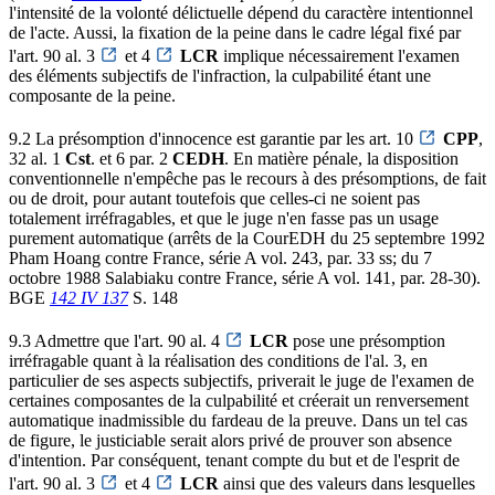
l'intensité de la volonté délictuelle dépend du caractère intentionnel
de l'acte. Aussi, la fixation de la peine dans le cadre légal fixé par
l'art. 90 al. 3
et 4
LCR
implique nécessairement l'examen
des éléments subjectifs de l'infraction, la culpabilité étant une
composante de la peine.
9.2 La présomption d'innocence est garantie par les art. 10
CPP
,
32 al. 1
Cst
. et 6 par. 2
CEDH
. En matière pénale, la disposition
conventionnelle n'empêche pas le recours à des présomptions, de fait
ou de droit, pour autant toutefois que celles-ci ne soient pas
totalement irréfragables, et que le juge n'en fasse pas un usage
purement automatique (arrêts de la CourEDH du 25 septembre 1992
Pham Hoang contre France, série A vol. 243, par. 33 ss; du 7
octobre 1988 Salabiaku contre France, série A vol. 141, par. 28-30).
BGE
142 IV 137
S. 148
9.3 Admettre que l'art. 90 al. 4
LCR
pose une présomption
irréfragable quant à la réalisation des conditions de l'al. 3, en
particulier de ses aspects subjectifs, priverait le juge de l'examen de
certaines composantes de la culpabilité et créerait un renversement
automatique inadmissible du fardeau de la preuve. Dans un tel cas
de figure, le justiciable serait alors privé de prouver son absence
d'intention. Par conséquent, tenant compte du but et de l'esprit de
l'art. 90 al. 3
et 4
LCR
ainsi que des valeurs dans lesquelles