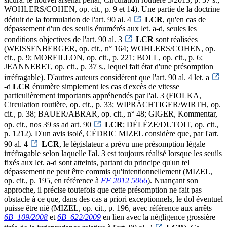
WOHLERS/COHEN, op. cit., p. 9 et 14). Une partie de la doctrine
déduit de la formulation de l'art. 90 al. 4
LCR
, qu'en cas de
dépassement d'un des seuils énumérés aux let. a-d, seules les
conditions objectives de l'art. 90 al. 3
LCR
sont réalisées
(WEISSENBERGER, op. cit., n° 164; WOHLERS/COHEN, op.
cit., p. 9; MOREILLON, op. cit., p. 221; BOLL, op. cit., p. 6;
JEANNERET, op. cit., p. 37 s., lequel fait état d'une présomption
irréfragable). D'autres auteurs considèrent que l'art. 90 al. 4 let. a
-d
LCR
énumère simplement les cas d'excès de vitesse
particulièrement importants appréhendés par l'al. 3 (FIOLKA,
Circulation routière, op. cit., p. 33; WIPRÄCHTIGER/WIRTH, op.
cit., p. 38; BAUER/ABRAR, op. cit., n° 48; GIGER, Kommentar,
op. cit., nos 39 ss ad art. 90
LCR
; DÉLÈZE/DUTOIT, op. cit.,
p. 1212). D'un avis isolé, CÉDRIC MIZEL considère que, par l'art.
90 al. 4
LCR
, le législateur a prévu une présomption légale
irréfragable selon laquelle l'al. 3 est toujours réalisé lorsque les seuils
fixés aux let. a-d sont atteints, partant du principe qu'un tel
dépassement ne peut être commis qu'intentionnellement (MIZEL,
op. cit., p. 195, en référence à
FF 2012 5066
). Nuançant son
approche, il précise toutefois que cette présomption ne fait pas
obstacle à ce que, dans des cas a priori exceptionnels, le dol éventuel
puisse être nié (MIZEL, op. cit., p. 196, avec référence aux arrêts
6B_109/2008
et
6B_622/2009
en lien avec la négligence grossière