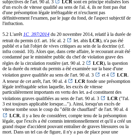
subjectives de l'art. 90 al. 3
LCR
sont en principe réalisées lors
d'un excès de vitesse qualifié au sens de l'al. 4, ils ne font pas état
d'une présomption légale irréfragable et n'excluent pas
définitivement l'examen, par le juge du fond, de l'aspect subjectif de
l'infraction.
5.2 L'arrêt
1C_397/2014
du 20 novembre 2014, relatif à la durée de
retrait du permis (cf. art. 16c al. 2
let. abis
LCR
), n'a pas été
publié et a fait l'objet de vives critiques au sein de la doctrine (cf.
infra consid. 10). Alors que, dans cette affaire, le recourant avait été
condamné par le ministère public du chef de violation grave des
règles de la circulation routière (art. 90 al. 2
LCR
), la question
de la durée du retrait du permis a été examinée sur la base d'une
violation grave qualifiée au sens de l'art. 90 al. 3
et 4
LCR
.
A teneur de cet arrêt, l'art. 90 al. 4
LCR
fonde une présomption
légale irréfragable selon laquelle, les excès de vitesse
particulièrement importants en vertu des let. a-d constituent des
violations graves qualifiées au sens de l'art. 90 al. 3
LCR
("l'al.
3 est toujours applicable lorsque..."). Ainsi, lorsqu'un excès de
vitesse tombe sous le coup du "délit de chauffard" de l'art. 90 al. 4
LCR
, il y a lieu de considérer, compte tenu de la présomption
légale, que l'excès a été commis intentionnellement et qu'il a créé un
grand risque d'accident pouvant entraîner de graves blessures ou la
mort. Dans un tel cas de figure, il n'y a pas de place pour une