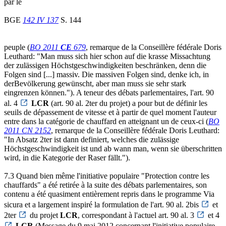
par le
BGE
142 IV 137
S. 144
peuple (
BO 2011
CE
679
, remarque de la Conseillère fédérale Doris
Leuthard: "Man muss sich hier schon auf die krasse Missachtung
der zulässigen Höchstgeschwindigkeiten beschränken, denn die
Folgen sind [...] massiv. Die massiven Folgen sind, denke ich, in
derBevölkerung gewünscht, aber man muss sie sehr stark
eingrenzen können."). A teneur des débats parlementaires, l'art. 90
al. 4
LCR
(art. 90 al. 2ter du projet) a pour but de définir les
seuils de dépassement de vitesse et à partir de quel moment l'auteur
entre dans la catégorie de chauffard en atteignant un de ceux-ci (
BO
2011 CN 2152
, remarque de la Conseillère fédérale Doris Leuthard:
"In Absatz 2ter ist dann definiert, welches die zulässige
Höchstgeschwindigkeit ist und ab wann man, wenn sie überschritten
wird, in die Kategorie der Raser fällt.").
7.3 Quand bien même l'initiative populaire "Protection contre les
chauffards" a été retirée à la suite des débats parlementaires, son
contenu a été quasiment entièrement repris dans le programme Via
sicura et a largement inspiré la formulation de l'art. 90 al. 2bis
et
2ter
du projet
LCR
, correspondant à l'actuel art. 90 al. 3
et 4
LCR
(Message du 9 mai 2012 concernant l'initiative populaire