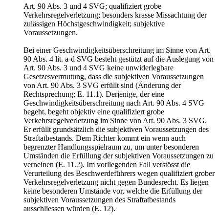
Art. 90 Abs. 3 und 4 SVG; qualifiziert grobe
Verkehrsregelverletzung; besonders krasse Missachtung der
zulässigen Höchstgeschwindigkeit; subjektive
Voraussetzungen.
Bei einer Geschwindigkeitsüberschreitung im Sinne von Art.
90 Abs. 4 lit. a-d SVG besteht gestützt auf die Auslegung von
Art. 90 Abs. 3 und 4 SVG keine unwiderlegbare
Gesetzesvermutung, dass die subjektiven Voraussetzungen
von Art. 90 Abs. 3 SVG erfüllt sind (Änderung der
Rechtsprechung; E. 11.1). Derjenige, der eine
Geschwindigkeitsüberschreitung nach Art. 90 Abs. 4 SVG
begeht, begeht objektiv eine qualifiziert grobe
Verkehrsregelverletzung im Sinne von Art. 90 Abs. 3 SVG.
Er erfüllt grundsätzlich die subjektiven Voraussetzungen des
Straftatbestands. Dem Richter kommt ein wenn auch
begrenzter Handlungsspielraum zu, um unter besonderen
Umständen die Erfüllung der subjektiven Voraussetzungen zu
verneinen (E. 11.2). Im vorliegenden Fall verstösst die
Verurteilung des Beschwerdeführers wegen qualifiziert grober
Verkehrsregelverletzung nicht gegen Bundesrecht. Es liegen
keine besonderen Umstände vor, welche die Erfüllung der
subjektiven Voraussetzungen des Straftatbestands
ausschliessen würden (E. 12).