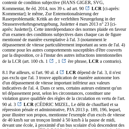
contenir de condition subjective (HANS GIGER, SVG,
Kommentar, 8e éd. 2014, nos 39 s. ad art. 90
LCR
[ci-après:
Kommentar]; le même, Zur Entemotionalisierung der
Raserproblematik: Kritik an der verfehlten Neuregelung in der
Strassenverkehrsgesetzgebung, Jusletter 4 mars 2013 n° 23 [ci-
après: Jusletter]). Cette interdépendance des normes plaide en faveur
d'un examen des conditions subjectives dans chaque cas de figure
mentionné de manière exemplative à l'al. 3 (notamment le
dépassement de vitesse particulièrement important au sens de l'al. 4)
comme pour les autres comportements susceptibles d'être couverts
par la disposition, ce à l'instar des autres infractions intentionnelles
de la LCR (art. 100 ch. 1
, 1
ère phrase,
LCR
a contrario).
8.1 Par ailleurs, si l'art. 90 al. 4
LCR
dépend de l'al. 3, il n'est
pas exclu que l'al. 3 trouve application de manière autonome lors
d'un dépassement de vitesse important inférieur aux valeurs
indicatives de l'al. 4. Dans ce sens, certains auteurs estiment qu'un
tel dépassement peut, selon les circonstances, constituer une
violation grave qualifiée des règles de la circulation en vertu de l'art.
90 al. 3
LCR
(CÉDRIC MIZEL, Le délit de chauffard et sa
répression pénale et administrative, PJA 2013 p. 189, 196, lequel,
pour illustrer son propos, mentionne l'exemple d'un excès de vitesse
de 40 km/h sur un tronçon limité à 50 km/h à la pause de midi,
devant une école, à proximité d'un bus scolaire d'où descendent des