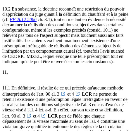
10.2 En substance, la doctrine reconnaît une restriction du pouvoir
d'appréciation du juge quant à la définition du chauffard et à la peine
(cf.
FF 2012 5066
ch. 3.1), tout en mettant en évidence la nécessité
d'examiner la réalisation des conditions subjectives dans certaines
configurations, même si les exemples précités (consid. 10.1) ne
relèvent pas tous de l'aspect subjectif mais touchent aussi aux faits
justificatifs. Les auteurs excluent unanimement l'existence d'une
présomption irréfragable de réalisation des éléments subjectifs de
l'infraction par un comportement causal (cf. toutefois l'avis nuancé
de CÉDRIC MIZEL, lequel évoque une telle présomption tout en
indiquant qu'elle peut être renversée selon les circonstances).
11.
11.1 En définitive, il résulte de ce qui précède qu'aucune méthode
d'interprétation de l'art. 90 al. 3
et 4
LCR
ne permet de
retenir l'existence d'une présomption légale irréfragable en faveur de
la réalisation des conditions subjectives de l'al. 3 en cas d'excès de
vitesse visé à l'al. 4 let. a-d. En effet, par son texte et sa définition,
l'art. 90 al. 3
et 4
LCR
part de l'idée que chaque
dépassement de la vitesse maximale au sens de l'al. 4 constitue une
violation grave qualifiée intentionnelle des règles de la circulation