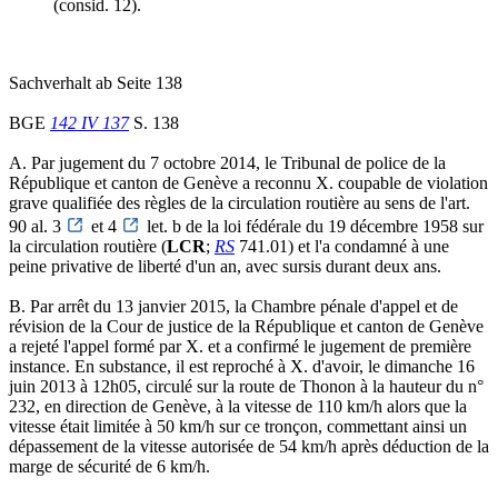
(consid. 12).
Sachverhalt ab Seite 138
BGE
142 IV 137
S. 138
A. Par jugement du 7 octobre 2014, le Tribunal de police de la
République et canton de Genève a reconnu X. coupable de violation
grave qualifiée des règles de la circulation routière au sens de l'art.
90 al. 3
et 4
let. b de la loi fédérale du 19 décembre 1958 sur
la circulation routière (
LCR
;
RS
741.01) et l'a condamné à une
peine privative de liberté d'un an, avec sursis durant deux ans.
B. Par arrêt du 13 janvier 2015, la Chambre pénale d'appel et de
révision de la Cour de justice de la République et canton de Genève
a rejeté l'appel formé par X. et a confirmé le jugement de première
instance. En substance, il est reproché à X. d'avoir, le dimanche 16
juin 2013 à 12h05, circulé sur la route de Thonon à la hauteur du n°
232, en direction de Genève, à la vitesse de 110 km/h alors que la
vitesse était limitée à 50 km/h sur ce tronçon, commettant ainsi un
dépassement de la vitesse autorisée de 54 km/h après déduction de la
marge de sécurité de 6 km/h.