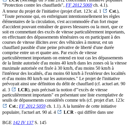
"Protection contre les chauffards",
FF 2012 5069
ch. 4.1).
A teneur du projet de l'initiative (projet d'art. 123c al. 1
Cst
.),
"Toute personne qui, en enfreignant intentionnellement les règles
élémentaires de la circulation, s'est accommodée d'un fort risque
d'accident pouvant entraîner de graves blessures ou la mort, que ce
soit en commettant des excès de vitesse particulièrement importants,
en effectuant des dépassements téméraires ou en participant à des
courses de vitesse illicites avec des véhicules à moteur, est un
chauffard passible d'une peine privative de liberté d'une durée
comprise entre un et quatre ans. Par excès de vitesse
particulièrement importants on entend en tout cas les dépassements
de la limite autorisée d'au moins 40 km/h dans les zones où la vitesse
maximale autorisée est fixée à 30 km/h, d'au moins 50 km/h à
l'intérieur des localités, d'au moins 60 km/h à l'extérieur des localités
et d'au moins 80 km/h sur les autoroutes." Le projet de l'initiative
prévoyait ainsi une définition du délit de chauffard (cf. actuel art. 90
al. 3
LCR
), puis précisait la notion d'"excès de vitesse
particulièrement importants" en présentant une liste exemplative de
seuils de dépassements considérés comme tels (cf. projet d'art. 123c
Cst
.;
FF 2012 5059
ch. 1.1). A la lumière de cette initiative
populaire, l'actuel art. 90 al. 4
LCR
- qui diffère dans une
BGE
142 IV 137
S. 145