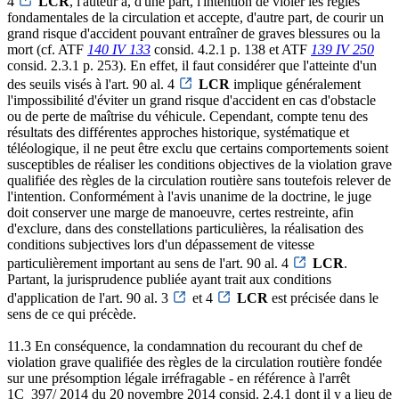
4
LCR
, l'auteur a, d'une part, l'intention de violer les règles
fondamentales de la circulation et accepte, d'autre part, de courir un
grand risque d'accident pouvant entraîner de graves blessures ou la
mort (cf. ATF
140 IV 133
consid. 4.2.1 p. 138 et ATF
139 IV 250
consid. 2.3.1 p. 253). En effet, il faut considérer que l'atteinte d'un
des seuils visés à l'art. 90 al. 4
LCR
implique généralement
l'impossibilité d'éviter un grand risque d'accident en cas d'obstacle
ou de perte de maîtrise du véhicule. Cependant, compte tenu des
résultats des différentes approches historique, systématique et
téléologique, il ne peut être exclu que certains comportements soient
susceptibles de réaliser les conditions objectives de la violation grave
qualifiée des règles de la circulation routière sans toutefois relever de
l'intention. Conformément à l'avis unanime de la doctrine, le juge
doit conserver une marge de manoeuvre, certes restreinte, afin
d'exclure, dans des constellations particulières, la réalisation des
conditions subjectives lors d'un dépassement de vitesse
particulièrement important au sens de l'art. 90 al. 4
LCR
.
Partant, la jurisprudence publiée ayant trait aux conditions
d'application de l'art. 90 al. 3
et 4
LCR
est précisée dans le
sens de ce qui précède.
11.3 En conséquence, la condamnation du recourant du chef de
violation grave qualifiée des règles de la circulation routière fondée
sur une présomption légale irréfragable - en référence à l'arrêt
1C_397/ 2014 du 20 novembre 2014 consid. 2.4.1 dont il y a lieu de