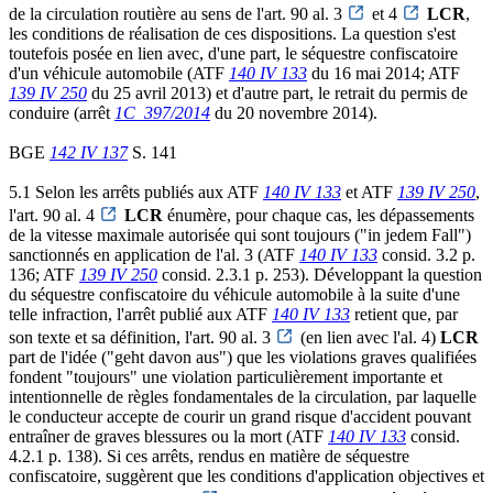
de la circulation routière au sens de l'art. 90 al. 3
et 4
LCR
,
les conditions de réalisation de ces dispositions. La question s'est
toutefois posée en lien avec, d'une part, le séquestre confiscatoire
d'un véhicule automobile (ATF
140 IV 133
du 16 mai 2014; ATF
139 IV 250
du 25 avril 2013) et d'autre part, le retrait du permis de
conduire (arrêt
1C_397/2014
du 20 novembre 2014).
BGE
142 IV 137
S. 141
5.1 Selon les arrêts publiés aux ATF
140 IV 133
et ATF
139 IV 250
,
l'art. 90 al. 4
LCR
énumère, pour chaque cas, les dépassements
de la vitesse maximale autorisée qui sont toujours ("in jedem Fall")
sanctionnés en application de l'al. 3 (ATF
140 IV 133
consid. 3.2 p.
136; ATF
139 IV 250
consid. 2.3.1 p. 253). Développant la question
du séquestre confiscatoire du véhicule automobile à la suite d'une
telle infraction, l'arrêt publié aux ATF
140 IV 133
retient que, par
son texte et sa définition, l'art. 90 al. 3
(en lien avec l'al. 4)
LCR
part de l'idée ("geht davon aus") que les violations graves qualifiées
fondent "toujours" une violation particulièrement importante et
intentionnelle de règles fondamentales de la circulation, par laquelle
le conducteur accepte de courir un grand risque d'accident pouvant
entraîner de graves blessures ou la mort (ATF
140 IV 133
consid.
4.2.1 p. 138). Si ces arrêts, rendus en matière de séquestre
confiscatoire, suggèrent que les conditions d'application objectives et