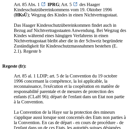
Art. 85 Abs. 1
IPRG
; Art. 5
des Haager
Kindesschutzübereinkommens vom 19. Oktober 1996
(
HKsÜ
); Wegzug des Kindes in einen Nichtvertragsstaat.
Das Haager Kindesschutzübereinkommen findet auch in
Bezug auf Nichtvertragsstaaten Anwendung. Bei Wegzug des
Kindes während eines hängigen Verfahrens in einen
Nichtvertragsstaat bleibt aber die in der Schweiz begründete
Zuständigkeit für Kindesschutzmassnahmen bestehen (E.
2.1). Regeste b
Regeste (fr):
Art. 85 al. 1 LDIP; art. 5 de la Convention du 19 octobre
1996 concernant la compétence, la loi applicable, la
reconnaissance, l'exécution et la coopération en matière de
responsabilité parentale et de mesures de protection des
enfants (CLaH 96); départ de l'enfant dans un Etat non partie
à la Convention.
La Convention de la Haye sur la protection des mineurs
s'applique aussi lorsque sont concernés des Etats non parties à
la Convention. En cas de départ - en cours de procédure - de
l'enfant dans un de ces Etats, les autorités suisses désignées