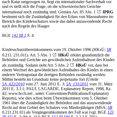
nach Katar umgezogen ist, liegt ein internationaler Sachverhalt vor
und es stellt sich die Frage, ob die schweizerischen Gerichte
international noch zuständig sind. Gemäss Art. 85 Abs. 1
IPRG
bestimmt sich die Zuständigkeit für den Erlass von Massnahmen im
Bereich des Kindesschutzes sowie das dabei anzuwendende Recht
nach den Regeln des Haager
BGE
142 III 1
S. 4
Kindesschutzübereinkommens vom 19. Oktober 1996 (HKsÜ;
SR
0.211. 231.011). Art. 5 Abs. 1
HKsÜ
erklärt grundsätzlich die
Behörden und Gerichte am gewöhnlichen Aufenthaltsort des Kindes
als zuständig. Sodann sieht Art. 5 Abs. 2
HKsÜ
vor, dass bei
einem Wechsel des gewöhnlichen Aufenthaltes des Kindes in einen
anderen Vertragsstaat die dortigen Behörden zuständig werden.
Mithin besteht im Grundsatz keine perpetuatio fori (Urteile
5A_622/2010
vom 27. Juni 2011 E. 3;
5A_131/2011
vom 31. März
2011 E. 3.3.1; PAUL LAGARDE, Explanatory Report, 1998, Rz.
42; www.hcch.net , unter: Conventions/Publications/Explanatory
Reports), wie dies schon beim Übereinkommen vom 5. Oktober
1961 über die Zuständigkeit der Behörden und das anzuwendende
Recht auf dem Gebiet des Schutzes von Minderjährigen (MSA;
SR
0.211.231.01) als Vorgängerabkommen der Fall war (vgl. BGE
123
III 411
E. 2a/bb S. 413; BGE
132 III 586
E. 2.2.3 S. 591).