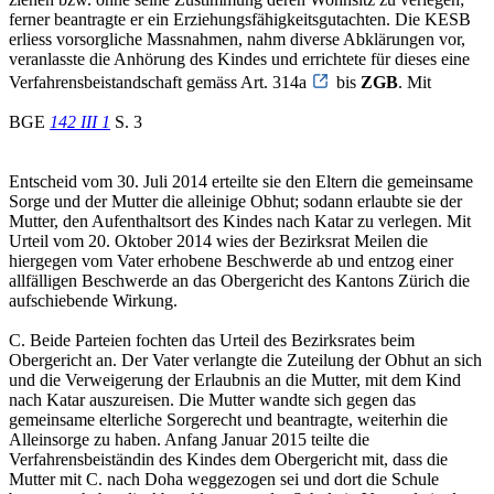
ferner beantragte er ein Erziehungsfähigkeitsgutachten. Die KESB
erliess vorsorgliche Massnahmen, nahm diverse Abklärungen vor,
veranlasste die Anhörung des Kindes und errichtete für dieses eine
Verfahrensbeistandschaft gemäss Art. 314a
bis
ZGB
. Mit
BGE
142 III 1
S. 3
Entscheid vom 30. Juli 2014 erteilte sie den Eltern die gemeinsame
Sorge und der Mutter die alleinige Obhut; sodann erlaubte sie der
Mutter, den Aufenthaltsort des Kindes nach Katar zu verlegen. Mit
Urteil vom 20. Oktober 2014 wies der Bezirksrat Meilen die
hiergegen vom Vater erhobene Beschwerde ab und entzog einer
allfälligen Beschwerde an das Obergericht des Kantons Zürich die
aufschiebende Wirkung.
C. Beide Parteien fochten das Urteil des Bezirksrates beim
Obergericht an. Der Vater verlangte die Zuteilung der Obhut an sich
und die Verweigerung der Erlaubnis an die Mutter, mit dem Kind
nach Katar auszureisen. Die Mutter wandte sich gegen das
gemeinsame elterliche Sorgerecht und beantragte, weiterhin die
Alleinsorge zu haben. Anfang Januar 2015 teilte die
Verfahrensbeiständin des Kindes dem Obergericht mit, dass die
Mutter mit C. nach Doha weggezogen sei und dort die Schule