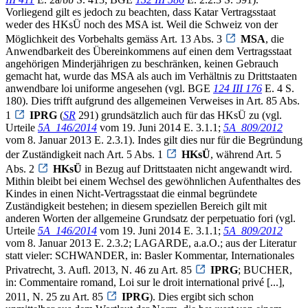
Vorliegend gilt es jedoch zu beachten, dass Katar Vertragsstaat
weder des HKsÜ noch des MSA ist. Weil die Schweiz von der
Möglichkeit des Vorbehalts gemäss Art. 13 Abs. 3
MSA
, die
Anwendbarkeit des Übereinkommens auf einen dem Vertragsstaat
angehörigen Minderjährigen zu beschränken, keinen Gebrauch
gemacht hat, wurde das MSA als auch im Verhältnis zu Drittstaaten
anwendbare loi uniforme angesehen (vgl. BGE
124 III 176
E. 4 S.
180). Dies trifft aufgrund des allgemeinen Verweises in Art. 85 Abs.
1
IPRG
(
SR
291) grundsätzlich auch für das HKsÜ zu (vgl.
Urteile
5A_146/2014
vom 19. Juni 2014 E. 3.1.1;
5A_809/2012
vom 8. Januar 2013 E. 2.3.1). Indes gilt dies nur für die Begründung
der Zuständigkeit nach Art. 5 Abs. 1
HKsÜ
, während Art. 5
Abs. 2
HKsÜ
in Bezug auf Drittstaaten nicht angewandt wird.
Mithin bleibt bei einem Wechsel des gewöhnlichen Aufenthaltes des
Kindes in einen Nicht-Vertragsstaat die einmal begründete
Zuständigkeit bestehen; in diesem speziellen Bereich gilt mit
anderen Worten der allgemeine Grundsatz der perpetuatio fori (vgl.
Urteile
5A_146/2014
vom 19. Juni 2014 E. 3.1.1;
5A_809/2012
vom 8. Januar 2013 E. 2.3.2; LAGARDE, a.a.O.; aus der Literatur
statt vieler: SCHWANDER, in: Basler Kommentar, Internationales
Privatrecht, 3. Aufl. 2013, N. 46 zu Art. 85
IPRG
; BUCHER,
in: Commentaire romand, Loi sur le droit international privé [...],
2011, N. 25 zu Art. 85
IPRG
). Dies ergibt sich schon