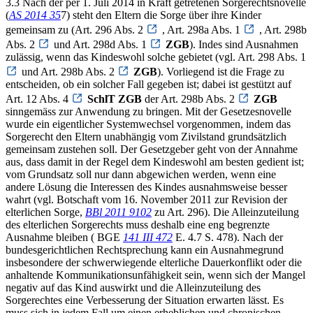
3.3 Nach der per 1. Juli 2014 in Kraft getretenen Sorgerechtsnovelle
(
A
S 2014 35
7) steht den Eltern die Sorge über ihre Kinder
gemeinsam zu (Art. 296 Abs. 2
, Art. 298a Abs. 1
, Art. 298b
Abs. 2
und Art. 298d Abs. 1
ZGB
). Indes sind Ausnahmen
zulässig, wenn das Kindeswohl solche gebietet (vgl. Art. 298 Abs. 1
und Art. 298b Abs. 2
ZGB
). Vorliegend ist die Frage zu
entscheiden, ob ein solcher Fall gegeben ist; dabei ist gestützt auf
Art. 12 Abs. 4
SchlT ZGB
der Art. 298b Abs. 2
ZGB
sinngemäss zur Anwendung zu bringen. Mit der Gesetzesnovelle
wurde ein eigentlicher Systemwechsel vorgenommen, indem das
Sorgerecht den Eltern unabhängig vom Zivilstand grundsätzlich
gemeinsam zustehen soll. Der Gesetzgeber geht von der Annahme
aus, dass damit in der Regel dem Kindeswohl am besten gedient ist;
vom Grundsatz soll nur dann abgewichen werden, wenn eine
andere Lösung die Interessen des Kindes ausnahmsweise besser
wahrt (vgl. Botschaft vom 16. November 2011 zur Revision der
elterlichen Sorge,
BBl 2011 9102
zu Art. 296). Die Alleinzuteilung
des elterlichen Sorgerechts muss deshalb eine eng begrenzte
Ausnahme bleiben ( BGE
141 III 472
E. 4.7 S. 478). Nach der
bundesgerichtlichen Rechtsprechung kann ein Ausnahmegrund
insbesondere der schwerwiegende elterliche Dauerkonflikt oder die
anhaltende Kommunikationsunfähigkeit sein, wenn sich der Mangel
negativ auf das Kind auswirkt und die Alleinzuteilung des
Sorgerechtes eine Verbesserung der Situation erwarten lässt. Es
muss sich in jedem Fall um einen erheblichen und chronischen