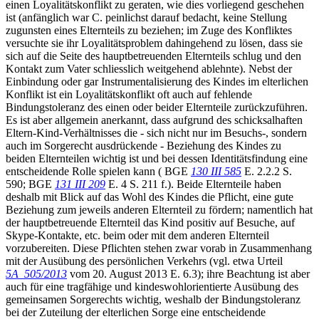
einen Loyalitätskonflikt zu geraten, wie dies vorliegend geschehen
ist (anfänglich war C. peinlichst darauf bedacht, keine Stellung
zugunsten eines Elternteils zu beziehen; im Zuge des Konfliktes
versuchte sie ihr Loyalitätsproblem dahingehend zu lösen, dass sie
sich auf die Seite des hauptbetreuenden Elternteils schlug und den
Kontakt zum Vater schliesslich weitgehend ablehnte). Nebst der
Einbindung oder gar Instrumentalisierung des Kindes im elterlichen
Konflikt ist ein Loyalitätskonflikt oft auch auf fehlende
Bindungstoleranz des einen oder beider Elternteile zurückzuführen.
Es ist aber allgemein anerkannt, dass aufgrund des schicksalhaften
Eltern-Kind-Verhältnisses die - sich nicht nur im Besuchs-, sondern
auch im Sorgerecht ausdrückende - Beziehung des Kindes zu
beiden Elternteilen wichtig ist und bei dessen Identitätsfindung eine
entscheidende Rolle spielen kann ( BGE
130 III 585
E. 2.2.2 S.
590; BGE
131 III 209
E. 4 S. 211 f.). Beide Elternteile haben
deshalb mit Blick auf das Wohl des Kindes die Pflicht, eine gute
Beziehung zum jeweils anderen Elternteil zu fördern; namentlich hat
der hauptbetreuende Elternteil das Kind positiv auf Besuche, auf
Skype-Kontakte, etc. beim oder mit dem anderen Elternteil
vorzubereiten. Diese Pflichten stehen zwar vorab in Zusammenhang
mit der Ausübung des persönlichen Verkehrs (vgl. etwa Urteil
5A_505/2013
vom 20. August 2013 E. 6.3); ihre Beachtung ist aber
auch für eine tragfähige und kindeswohlorientierte Ausübung des
gemeinsamen Sorgerechts wichtig, weshalb der Bindungstoleranz
bei der Zuteilung der elterlichen Sorge eine entscheidende