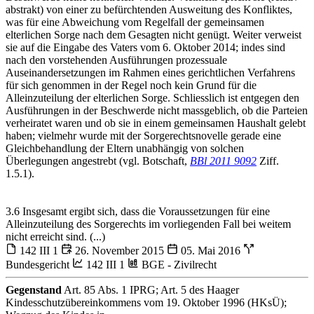
abstrakt) von einer zu befürchtenden Ausweitung des Konfliktes,
was für eine Abweichung vom Regelfall der gemeinsamen
elterlichen Sorge nach dem Gesagten nicht genügt. Weiter verweist
sie auf die Eingabe des Vaters vom 6. Oktober 2014; indes sind
nach den vorstehenden Ausführungen prozessuale
Auseinandersetzungen im Rahmen eines gerichtlichen Verfahrens
für sich genommen in der Regel noch kein Grund für die
Alleinzuteilung der elterlichen Sorge. Schliesslich ist entgegen den
Ausführungen in der Beschwerde nicht massgeblich, ob die Parteien
verheiratet waren und ob sie in einem gemeinsamen Haushalt gelebt
haben; vielmehr wurde mit der Sorgerechtsnovelle gerade eine
Gleichbehandlung der Eltern unabhängig von solchen
Überlegungen angestrebt (vgl. Botschaft,
BBl 2011 9092
Ziff.
1.5.1).
3.6 Insgesamt ergibt sich, dass die Voraussetzungen für eine
Alleinzuteilung des Sorgerechts im vorliegenden Fall bei weitem
nicht erreicht sind. (...)
142 III 1
26. November 2015
05. Mai 2016
Bundesgericht
142 III 1
BGE - Zivilrecht
Gegenstand
Art. 85 Abs. 1 IPRG; Art. 5 des Haager
Kindesschutzübereinkommens vom 19. Oktober 1996 (HKsÜ);