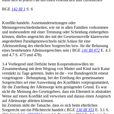
BGE
142 III 1
S. 6
Konflikt handeln. Auseinandersetzungen oder
Meinungsverschiedenheiten, wie sie in allen Familien vorkommen
und insbesondere mit einer Trennung oder Scheidung einhergehen
können, dürfen angesichts des mit der Gesetzesnovelle klarerweise
angestrebten Paradigmenwechsels nicht Anlass für eine
Alleinzuteilung des elterlichen Sorgerechts bzw. für die Belassung
eines bestehenden Alleinsorgerechtes sein ( BGE
141 III 472
E. 4.3
und 4.7 S. 475 und 478).
3.4 Vorliegend sind Defizite beim Kooperationswillen im
Zusammenhang mit dem Wegzug von Mutter und Kind nach Katar
verstärkt zu Tage getreten. Indes ist die - vor Bundesgericht erneut
vorgetragene - Behauptung, bei der Erteilung des gemeinsamen
Sorgerechtes sei eine Ausweitung des Konfliktes vorprogrammiert,
für die Zuteilung der Alleinsorge kein genügender Grund. Es war
nicht die Meinung des Gesetzgebers, dass ein Elternteil in abstrakter
Weise auf einen Konflikt soll verweisen und daraus einen Anspruch
auf Alleinsorge ableiten können.
Im Zentrum steht die Tatsache, dass es sich beim elterlichen
Sorgerecht um ein Pflichtrecht handelt ( BGE
136 III 353
E. 3.1 S.