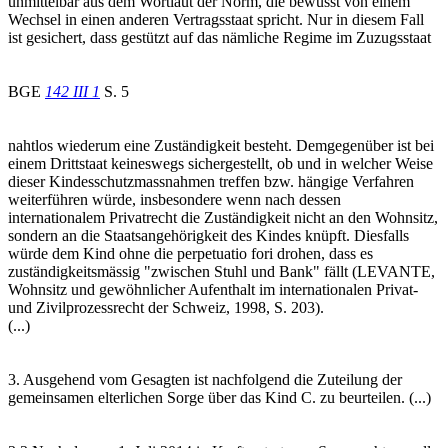
unmittelbar aus dem Wortlaut der Norm, die bewusst von einem
Wechsel in einen anderen Vertragsstaat spricht. Nur in diesem Fall
ist gesichert, dass gestützt auf das nämliche Regime im Zuzugsstaat
BGE
142 III 1
S. 5
nahtlos wiederum eine Zuständigkeit besteht. Demgegenüber ist bei
einem Drittstaat keineswegs sichergestellt, ob und in welcher Weise
dieser Kindesschutzmassnahmen treffen bzw. hängige Verfahren
weiterführen würde, insbesondere wenn nach dessen
internationalem Privatrecht die Zuständigkeit nicht an den Wohnsitz,
sondern an die Staatsangehörigkeit des Kindes knüpft. Diesfalls
würde dem Kind ohne die perpetuatio fori drohen, dass es
zuständigkeitsmässig "zwischen Stuhl und Bank" fällt (LEVANTE,
Wohnsitz und gewöhnlicher Aufenthalt im internationalen Privat-
und Zivilprozessrecht der Schweiz, 1998, S. 203).
(...)
3. Ausgehend vom Gesagten ist nachfolgend die Zuteilung der
gemeinsamen elterlichen Sorge über das Kind C. zu beurteilen. (...)