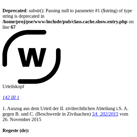
Deprecated
: substr(): Passing null to parameter #1 ($string) of type
string is deprecated in
/home/proj/pse/www/include/pub/class.cache.show.entry.php
on
line
67
Urteilskopf
142 III 1
1. Auszug aus dem Urteil der II. zivilrechtlichen Abteilung i.S. A.
gegen B. und C. (Beschwerde in Zivilsachen)
5A_202/2015
vom
26. November 2015
Regeste (de):