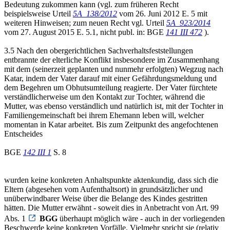
Bedeutung zukommen kann (vgl. zum früheren Recht
beispielsweise Urteil
5A_138/2012
vom 26. Juni 2012 E. 5 mit
weiteren Hinweisen; zum neuen Recht vgl. Urteil
5A_923/2014
vom 27. August 2015 E. 5.1, nicht publ. in: BGE
141 III 472
).
3.5 Nach den obergerichtlichen Sachverhaltsfeststellungen
entbrannte der elterliche Konflikt insbesondere im Zusammenhang
mit dem (seinerzeit geplanten und nunmehr erfolgten) Wegzug nach
Katar, indem der Vater darauf mit einer Gefährdungsmeldung und
dem Begehren um Obhutsumteilung reagierte. Der Vater fürchtete
verständlicherweise um den Kontakt zur Tochter, während die
Mutter, was ebenso verständlich und natürlich ist, mit der Tochter in
Familiengemeinschaft bei ihrem Ehemann leben will, welcher
momentan in Katar arbeitet. Bis zum Zeitpunkt des angefochtenen
Entscheides
BGE
142 III 1
S. 8
wurden keine konkreten Anhaltspunkte aktenkundig, dass sich die
Eltern (abgesehen vom Aufenthaltsort) in grundsätzlicher und
unüberwindbarer Weise über die Belange des Kindes gestritten
hätten. Die Mutter erwähnt - soweit dies in Anbetracht von Art. 99
Abs. 1
BGG
überhaupt möglich wäre - auch in der vorliegenden
Beschwerde keine konkreten Vorfälle. Vielmehr spricht sie (relativ