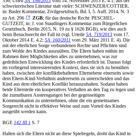
356; Urteil
5A_198/2013
vom 14. November 2013 E. 4.1; aus der
schweizerischen Literatur statt vieler: SCHWENZER/COTTIER,
in: Basler Kommentar, Zivilgesetzbuch, Bd. I, 5. Aufl. 2014, N. 3
zu Art. 296
ZGB
; für das deutsche Recht: PESCHEL-
GUTZEIT, in: J. von Staudingers Kommentar zum Bürgerlichen
Gesetzbuch, Berlin 2015, N. 19 zu § 1626 BGB), wie dies auch
beim Besuchsrecht der Fall ist (vgl. Urteile
5A_719/2013
vom 17.
Oktober 2014 E. 4.2;
5A_160/2011
vom 29. März 2011 E. 4). Die
mit der elterlichen Sorge verbundenen Rechte und Pflichten sind
zum Wohle des Kindes auszuüben. Die Eltern haben mithin im
Rahmen ihrer Möglichkeiten alles zu unternehmen, was zur
gedeihlichen Entwicklung des Kindes erforderlich ist. Daraus folgt
im vorliegend interessierenden Kontext, dass sie sich zu bemühen
haben, zwischen der konfliktbehafteten Elternebene einerseits sowie
dem Eltern-Kind-Verhältnis andererseits zu unterscheiden und das
Kind aus dem elterlichen Konflikt herauszuhalten. Sodann haben
beide Elternteile ein kooperatives Verhalten an den Tag zu legen und
die zumutbaren Anstrengungen bei der gegenseitigen
Kommunikation zu unternehmen, ohne die ein gemeinsames
Sorgerecht nicht in effektiver Weise und zum Vorteil des Kindes
ausgeübt werden kann.
BGE
142 III 1
S. 7
Halten sich die Eltern nicht an diese Spielregeln, droht das Kind in