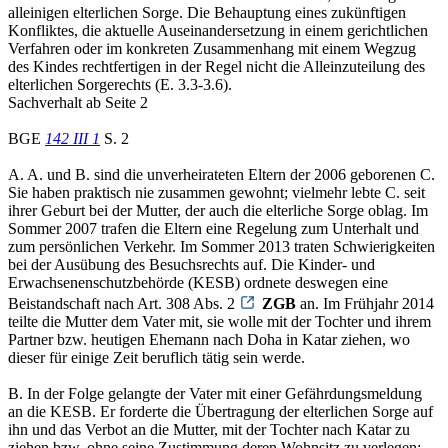
alleinigen elterlichen Sorge. Die Behauptung eines zukünftigen
Konfliktes, die aktuelle Auseinandersetzung in einem gerichtlichen
Verfahren oder im konkreten Zusammenhang mit einem Wegzug
des Kindes rechtfertigen in der Regel nicht die Alleinzuteilung des
elterlichen Sorgerechts (E. 3.3-3.6).
Sachverhalt ab Seite 2
BGE
142 III 1
S. 2
A. A. und B. sind die unverheirateten Eltern der 2006 geborenen C.
Sie haben praktisch nie zusammen gewohnt; vielmehr lebte C. seit
ihrer Geburt bei der Mutter, der auch die elterliche Sorge oblag. Im
Sommer 2007 trafen die Eltern eine Regelung zum Unterhalt und
zum persönlichen Verkehr. Im Sommer 2013 traten Schwierigkeiten
bei der Ausübung des Besuchsrechts auf. Die Kinder- und
Erwachsenenschutzbehörde (KESB) ordnete deswegen eine
Beistandschaft nach Art. 308 Abs. 2
ZGB
an. Im Frühjahr 2014
teilte die Mutter dem Vater mit, sie wolle mit der Tochter und ihrem
Partner bzw. heutigen Ehemann nach Doha in Katar ziehen, wo
dieser für einige Zeit beruflich tätig sein werde.
B. In der Folge gelangte der Vater mit einer Gefährdungsmeldung
an die KESB. Er forderte die Übertragung der elterlichen Sorge auf
ihn und das Verbot an die Mutter, mit der Tochter nach Katar zu
ziehen bzw. ohne seine Zustimmung deren Wohnsitz zu verlegen;