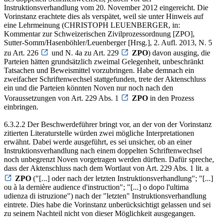
Instruktionsverhandlung vom 20. November 2012 eingereicht. Die
Vorinstanz erachtete dies als verspätet, weil sie unter Hinweis auf
eine Lehrmeinung (CHRISTOPH LEUENBERGER, in:
Kommentar zur Schweizerischen Zivilprozessordnung [ZPO],
Sutter-Somm/Hasenböhler/Leuenberger [Hrsg.], 2. Aufl. 2013, N. 5
zu Art. 226
und N. 4a zu Art. 229
ZPO
) davon ausging, die
Parteien hätten grundsätzlich zweimal Gelegenheit, unbeschränkt
Tatsachen und Beweismittel vorzubringen. Habe demnach ein
zweifacher Schriftenwechsel stattgefunden, trete der Aktenschluss
ein und die Parteien könnten Noven nur noch nach den
Voraussetzungen von Art. 229 Abs. 1
ZPO
in den Prozess
einbringen.
6.3.2.2 Der Beschwerdeführer bringt vor, an der von der Vorinstanz
zitierten Literaturstelle würden zwei mögliche Interpretationen
erwähnt. Dabei werde ausgeführt, es sei unsicher, ob an einer
Instruktionsverhandlung nach einem doppelten Schriftenwechsel
noch unbegrenzt Noven vorgetragen werden dürften. Dafür spreche,
dass der Aktenschluss nach dem Wortlaut von Art. 229 Abs. 1 lit. a
ZPO
("[...] oder nach der letzten Instruktionsverhandlung"; "[...]
ou à la dernière audience d'instruction"; "[...] o dopo l'ultima
udienza di istruzione") nach der "letzten" Instruktionsverhandlung
eintrete. Dies habe die Vorinstanz unberücksichtigt gelassen und sei
zu seinem Nachteil nicht von dieser Möglichkeit ausgegangen.