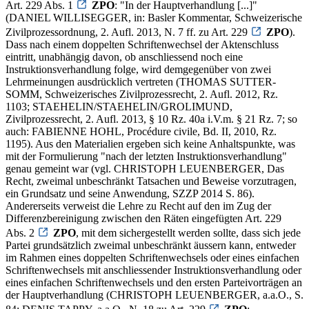
Art. 229 Abs. 1
ZPO
: "In der Hauptverhandlung [...]"
(DANIEL WILLISEGGER, in: Basler Kommentar, Schweizerische
Zivilprozessordnung, 2. Aufl. 2013, N. 7 ff. zu Art. 229
ZPO
).
Dass nach einem doppelten Schriftenwechsel der Aktenschluss
eintritt, unabhängig davon, ob anschliessend noch eine
Instruktionsverhandlung folge, wird demgegenüber von zwei
Lehrmeinungen ausdrücklich vertreten (THOMAS SUTTER-
SOMM, Schweizerisches Zivilprozessrecht, 2. Aufl. 2012, Rz.
1103; STAEHELIN/STAEHELIN/GROLIMUND,
Zivilprozessrecht, 2. Aufl. 2013, § 10 Rz. 40a i.V.m. § 21 Rz. 7; so
auch: FABIENNE HOHL, Procédure civile, Bd. II, 2010, Rz.
1195). Aus den Materialien ergeben sich keine Anhaltspunkte, was
mit der Formulierung "nach der letzten Instruktionsverhandlung"
genau gemeint war (vgl. CHRISTOPH LEUENBERGER, Das
Recht, zweimal unbeschränkt Tatsachen und Beweise vorzutragen,
ein Grundsatz und seine Anwendung, SZZP 2014 S. 86).
Andererseits verweist die Lehre zu Recht auf den im Zug der
Differenzbereinigung zwischen den Räten eingefügten Art. 229
Abs. 2
ZPO
, mit dem sichergestellt werden sollte, dass sich jede
Partei grundsätzlich zweimal unbeschränkt äussern kann, entweder
im Rahmen eines doppelten Schriftenwechsels oder eines einfachen
Schriftenwechsels mit anschliessender Instruktionsverhandlung oder
eines einfachen Schriftenwechsels und den ersten Parteivorträgen an
der Hauptverhandlung (CHRISTOPH LEUENBERGER, a.a.O., S.