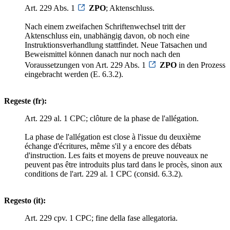
Art. 229 Abs. 1
ZPO
; Aktenschluss.
Nach einem zweifachen Schriftenwechsel tritt der
Aktenschluss ein, unabhängig davon, ob noch eine
Instruktionsverhandlung stattfindet. Neue Tatsachen und
Beweismittel können danach nur noch nach den
Voraussetzungen von Art. 229 Abs. 1
ZPO
in den Prozess
eingebracht werden (E. 6.3.2).
Regeste (fr):
Art. 229 al. 1 CPC; clôture de la phase de l'allégation.
La phase de l'allégation est close à l'issue du deuxième
échange d'écritures, même s'il y a encore des débats
d'instruction. Les faits et moyens de preuve nouveaux ne
peuvent pas être introduits plus tard dans le procès, sinon aux
conditions de l'art. 229 al. 1 CPC (consid. 6.3.2).
Regesto (it):
Art. 229 cpv. 1 CPC; fine della fase allegatoria.