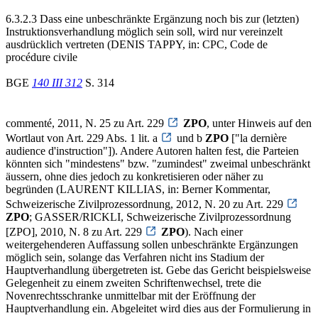
6.3.2.3 Dass eine unbeschränkte Ergänzung noch bis zur (letzten)
Instruktionsverhandlung möglich sein soll, wird nur vereinzelt
ausdrücklich vertreten (DENIS TAPPY, in: CPC, Code de
procédure civile
BGE
140 III 312
S. 314
commenté, 2011, N. 25 zu Art. 229
ZPO
, unter Hinweis auf den
Wortlaut von Art. 229 Abs. 1 lit. a
und b
ZPO
["la dernière
audience d'instruction"]). Andere Autoren halten fest, die Parteien
könnten sich "mindestens" bzw. "zumindest" zweimal unbeschränkt
äussern, ohne dies jedoch zu konkretisieren oder näher zu
begründen (LAURENT KILLIAS, in: Berner Kommentar,
Schweizerische Zivilprozessordnung, 2012, N. 20 zu Art. 229
ZPO
; GASSER/RICKLI, Schweizerische Zivilprozessordnung
[ZPO], 2010, N. 8 zu Art. 229
ZPO
). Nach einer
weitergehenderen Auffassung sollen unbeschränkte Ergänzungen
möglich sein, solange das Verfahren nicht ins Stadium der
Hauptverhandlung übergetreten ist. Gebe das Gericht beispielsweise
Gelegenheit zu einem zweiten Schriftenwechsel, trete die
Novenrechtsschranke unmittelbar mit der Eröffnung der
Hauptverhandlung ein. Abgeleitet wird dies aus der Formulierung in