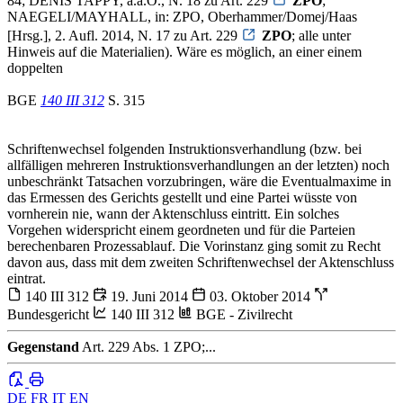
84; DENIS TAPPY, a.a.O., N. 18 zu Art. 229
ZPO
;
NAEGELI/MAYHALL, in: ZPO, Oberhammer/Domej/Haas
[Hrsg.], 2. Aufl. 2014, N. 17 zu Art. 229
ZPO
; alle unter
Hinweis auf die Materialien). Wäre es möglich, an einer einem
doppelten
BGE
140 III 312
S. 315
Schriftenwechsel folgenden Instruktionsverhandlung (bzw. bei
allfälligen mehreren Instruktionsverhandlungen an der letzten) noch
unbeschränkt Tatsachen vorzubringen, wäre die Eventualmaxime in
das Ermessen des Gerichts gestellt und eine Partei wüsste von
vornherein nie, wann der Aktenschluss eintritt. Ein solches
Vorgehen widerspricht einem geordneten und für die Parteien
berechenbaren Prozessablauf. Die Vorinstanz ging somit zu Recht
davon aus, dass mit dem zweiten Schriftenwechsel der Aktenschluss
eintrat.
140 III 312
19. Juni 2014
03. Oktober 2014
Bundesgericht
140 III 312
BGE - Zivilrecht
Gegenstand
Art. 229 Abs. 1 ZPO;...
DE
FR
IT
EN