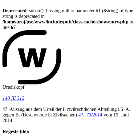
Deprecated
: substr(): Passing null to parameter #1 ($string) of type
string is deprecated in
/home/proj/pse/www/include/pub/class.cache.show.entry.php
on
line
67
Urteilskopf
140 III 312
47. Auszug aus dem Urteil der I. zivilrechtlichen Abteilung i.S. A.
gegen B. (Beschwerde in Zivilsachen)
4A_73/2014
vom 19. Juni
2014
Regeste (de):