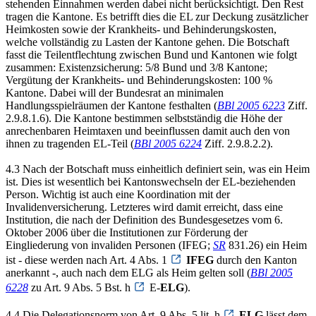
stehenden Einnahmen werden dabei nicht berücksichtigt. Den Rest
tragen die Kantone. Es betrifft dies die EL zur Deckung zusätzlicher
Heimkosten sowie der Krankheits- und Behinderungskosten,
welche vollständig zu Lasten der Kantone gehen. Die Botschaft
fasst die Teilentflechtung zwischen Bund und Kantonen wie folgt
zusammen: Existenzsicherung: 5/8 Bund und 3/8 Kantone;
Vergütung der Krankheits- und Behinderungskosten: 100 %
Kantone. Dabei will der Bundesrat an minimalen
Handlungsspielräumen der Kantone festhalten (
BBl 2005 6223
Ziff.
2.9.8.1.6). Die Kantone bestimmen selbstständig die Höhe der
anrechenbaren Heimtaxen und beeinflussen damit auch den von
ihnen zu tragenden EL-Teil (
BBl 2005 6224
Ziff. 2.9.8.2.2).
4.3 Nach der Botschaft muss einheitlich definiert sein, was ein Heim
ist. Dies ist wesentlich bei Kantonswechseln der EL-beziehenden
Person. Wichtig ist auch eine Koordination mit der
Invalidenversicherung. Letzteres wird damit erreicht, dass eine
Institution, die nach der Definition des Bundesgesetzes vom 6.
Oktober 2006 über die Institutionen zur Förderung der
Eingliederung von invaliden Personen (IFEG;
SR
831.26) ein Heim
ist - diese werden nach Art. 4 Abs. 1
IFEG
durch den Kanton
anerkannt -, auch nach dem ELG als Heim gelten soll (
BBl 2005
6228
zu Art. 9 Abs. 5 Bst. h
E-
ELG
).
4.4 Die Delegationsnorm von Art. 9 Abs. 5 lit. h
ELG
lässt dem