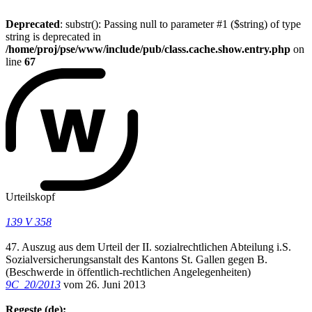
Deprecated
: substr(): Passing null to parameter #1 ($string) of type
string is deprecated in
/home/proj/pse/www/include/pub/class.cache.show.entry.php
on
line
67
Urteilskopf
139 V 358
47. Auszug aus dem Urteil der II. sozialrechtlichen Abteilung i.S.
Sozialversicherungsanstalt des Kantons St. Gallen gegen B.
(Beschwerde in öffentlich-rechtlichen Angelegenheiten)
9C_20/2013
vom 26. Juni 2013
Regeste (de):