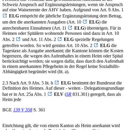
Schweiz Anspruch auf Ergänzungsleistungen, wenn sie Anspruch
auf eine Waisenrente der AHV haben. Aufgrund von Art. 9 Abs. 1
ELG
entspricht die jährliche Ergänzungsleistung dem Betrag,
um den die anerkannten Ausgaben (Art. 10
ELG
) die
anrechenbaren Einnahmen (Art. 11
ELG
) übersteigen. Für in
Heimen oder Spitälern wohnende Personen sind dazu in Art. 10
Abs. 2
und Art. 11 Abs. 2
ELG
spezielle Regelungen
getroffen worden. So wird gemäss Art. 10 Abs. 2
ELG
die
Tagestaxe als Ausgabe anerkannt; die Kantone können die Kosten
begrenzen, die wegen des Aufenthaltes in einem Heim oder Spital
berücksichtigt werden; sie sorgen dafür, dass durch den Aufenthalt
in einem anerkannten Pflegeheim in der Regel keine Sozialhilfe-
Abhängigkeit begründet wird (lit. a).
2.3 Nach Art. 9 Abs. 5 lit. h
ELG
bestimmt der Bundesrat die
Definition des Heimes. Auf dieser - weiten - Delegationsgrundlage
hat er in Art. 25a Abs. 1
ELV
(
SR
831.301) geregelt, dass als
Heim jede
BGE
139 V 358
S. 361
Einrichtung gilt, die von einem Kanton als Heim anerkannt wird