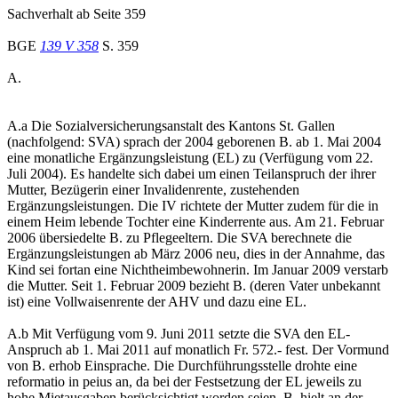
Sachverhalt ab Seite 359
BGE
139 V 358
S. 359
A.
A.a Die Sozialversicherungsanstalt des Kantons St. Gallen
(nachfolgend: SVA) sprach der 2004 geborenen B. ab 1. Mai 2004
eine monatliche Ergänzungsleistung (EL) zu (Verfügung vom 22.
Juli 2004). Es handelte sich dabei um einen Teilanspruch der ihrer
Mutter, Bezügerin einer Invalidenrente, zustehenden
Ergänzungsleistungen. Die IV richtete der Mutter zudem für die in
einem Heim lebende Tochter eine Kinderrente aus. Am 21. Februar
2006 übersiedelte B. zu Pflegeeltern. Die SVA berechnete die
Ergänzungsleistungen ab März 2006 neu, dies in der Annahme, das
Kind sei fortan eine Nichtheimbewohnerin. Im Januar 2009 verstarb
die Mutter. Seit 1. Februar 2009 bezieht B. (deren Vater unbekannt
ist) eine Vollwaisenrente der AHV und dazu eine EL.
A.b Mit Verfügung vom 9. Juni 2011 setzte die SVA den EL-
Anspruch ab 1. Mai 2011 auf monatlich Fr. 572.- fest. Der Vormund
von B. erhob Einsprache. Die Durchführungsstelle drohte eine
reformatio in peius an, da bei der Festsetzung der EL jeweils zu
hohe Mietausgaben berücksichtigt worden seien. B. hielt an der