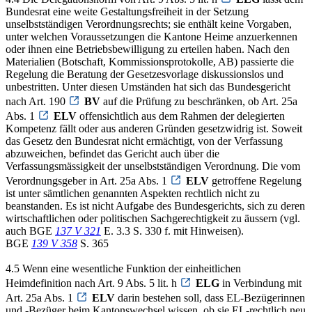
Bundesrat eine weite Gestaltungsfreiheit in der Setzung
unselbstständigen Verordnungsrechts; sie enthält keine Vorgaben,
unter welchen Voraussetzungen die Kantone Heime anzuerkennen
oder ihnen eine Betriebsbewilligung zu erteilen haben. Nach den
Materialien (Botschaft, Kommissionsprotokolle, AB) passierte die
Regelung die Beratung der Gesetzesvorlage diskussionslos und
unbestritten. Unter diesen Umständen hat sich das Bundesgericht
nach Art. 190
BV
auf die Prüfung zu beschränken, ob Art. 25a
Abs. 1
ELV
offensichtlich aus dem Rahmen der delegierten
Kompetenz fällt oder aus anderen Gründen gesetzwidrig ist. Soweit
das Gesetz den Bundesrat nicht ermächtigt, von der Verfassung
abzuweichen, befindet das Gericht auch über die
Verfassungsmässigkeit der unselbstständigen Verordnung. Die vom
Verordnungsgeber in Art. 25a Abs. 1
ELV
getroffene Regelung
ist unter sämtlichen genannten Aspekten rechtlich nicht zu
beanstanden. Es ist nicht Aufgabe des Bundesgerichts, sich zu deren
wirtschaftlichen oder politischen Sachgerechtigkeit zu äussern (vgl.
auch BGE
137 V 321
E. 3.3 S. 330 f. mit Hinweisen).
BGE
139 V 358
S. 365
4.5 Wenn eine wesentliche Funktion der einheitlichen
Heimdefinition nach Art. 9 Abs. 5 lit. h
ELG
in Verbindung mit
Art. 25a Abs. 1
ELV
darin bestehen soll, dass EL-Bezügerinnen
und -Bezüger beim Kantonswechsel wissen, ob sie EL-rechtlich neu