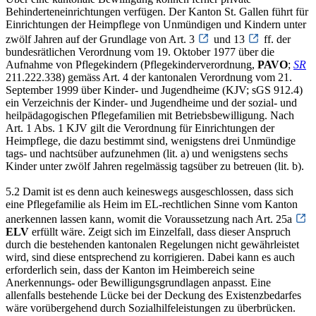
Behinderteneinrichtungen verfügen. Der Kanton St. Gallen führt für
Einrichtungen der Heimpflege von Unmündigen und Kindern unter
zwölf Jahren auf der Grundlage von Art. 3
und 13
ff. der
bundesrätlichen Verordnung vom 19. Oktober 1977 über die
Aufnahme von Pflegekindern (Pflegekinderverordnung,
PAVO
;
SR
211.222.338) gemäss Art. 4 der kantonalen Verordnung vom 21.
September 1999 über Kinder- und Jugendheime (KJV; sGS 912.4)
ein Verzeichnis der Kinder- und Jugendheime und der sozial- und
heilpädagogischen Pflegefamilien mit Betriebsbewilligung. Nach
Art. 1 Abs. 1 KJV gilt die Verordnung für Einrichtungen der
Heimpflege, die dazu bestimmt sind, wenigstens drei Unmündige
tags- und nachtsüber aufzunehmen (lit. a) und wenigstens sechs
Kinder unter zwölf Jahren regelmässig tagsüber zu betreuen (lit. b).
5.2 Damit ist es denn auch keineswegs ausgeschlossen, dass sich
eine Pflegefamilie als Heim im EL-rechtlichen Sinne vom Kanton
anerkennen lassen kann, womit die Voraussetzung nach Art. 25a
ELV
erfüllt wäre. Zeigt sich im Einzelfall, dass dieser Anspruch
durch die bestehenden kantonalen Regelungen nicht gewährleistet
wird, sind diese entsprechend zu korrigieren. Dabei kann es auch
erforderlich sein, dass der Kanton im Heimbereich seine
Anerkennungs- oder Bewilligungsgrundlagen anpasst. Eine
allenfalls bestehende Lücke bei der Deckung des Existenzbedarfes
wäre vorübergehend durch Sozialhilfeleistungen zu überbrücken.