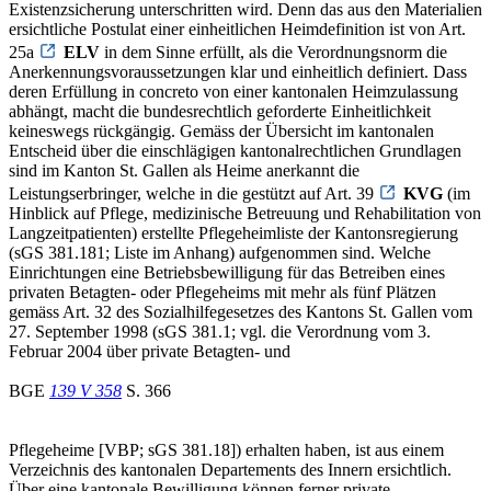
Existenzsicherung unterschritten wird. Denn das aus den Materialien
ersichtliche Postulat einer einheitlichen Heimdefinition ist von Art.
25a
ELV
in dem Sinne erfüllt, als die Verordnungsnorm die
Anerkennungsvoraussetzungen klar und einheitlich definiert. Dass
deren Erfüllung in concreto von einer kantonalen Heimzulassung
abhängt, macht die bundesrechtlich geforderte Einheitlichkeit
keineswegs rückgängig. Gemäss der Übersicht im kantonalen
Entscheid über die einschlägigen kantonalrechtlichen Grundlagen
sind im Kanton St. Gallen als Heime anerkannt die
Leistungserbringer, welche in die gestützt auf Art. 39
KVG
(im
Hinblick auf Pflege, medizinische Betreuung und Rehabilitation von
Langzeitpatienten) erstellte Pflegeheimliste der Kantonsregierung
(sGS 381.181; Liste im Anhang) aufgenommen sind. Welche
Einrichtungen eine Betriebsbewilligung für das Betreiben eines
privaten Betagten- oder Pflegeheims mit mehr als fünf Plätzen
gemäss Art. 32 des Sozialhilfegesetzes des Kantons St. Gallen vom
27. September 1998 (sGS 381.1; vgl. die Verordnung vom 3.
Februar 2004 über private Betagten- und
BGE
139 V 358
S. 366
Pflegeheime [VBP; sGS 381.18]) erhalten haben, ist aus einem
Verzeichnis des kantonalen Departements des Innern ersichtlich.
Über eine kantonale Bewilligung können ferner private