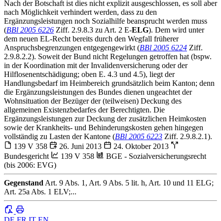
Nach der Botschaft ist dies nicht explizit ausgeschlossen, es soll aber
nach Möglichkeit verhindert werden, dass zu den
Ergänzungsleistungen noch Sozialhilfe beansprucht werden muss
(
BBl 2005 6226
Ziff. 2.9.8.3 zu Art. 2 E-
ELG
). Dem wird unter
dem neuen EL-Recht bereits durch den Wegfall früherer
Anspruchsbegrenzungen entgegengewirkt (
BBl 2005 6224
Ziff.
2.9.8.2.2). Soweit der Bund nicht Regelungen getroffen hat (bspw.
in der Koordination mit der Invalidenversicherung oder der
Hilflosenentschädigung; oben E. 4.3 und 4.5), liegt der
Handlungsbedarf im Heimbereich grundsätzlich beim Kanton; denn
die Ergänzungsleistungen des Bundes dienen ungeachtet der
Wohnsituation der Bezüger der (teilweisen) Deckung des
allgemeinen Existenzbedarfes der Berechtigten. Die
Ergänzungsleistungen zur Deckung der zusätzlichen Heimkosten
sowie der Krankheits- und Behinderungskosten gehen hingegen
vollständig zu Lasten der Kantone (
BBl 2005 6223
Ziff. 2.9.8.2.1).
139 V 358
26. Juni 2013
24. Oktober 2013
Bundesgericht
139 V 358
BGE - Sozialversicherungsrecht
(bis 2006: EVG)
Gegenstand
Art. 9 Abs. 1, Art. 9 Abs. 5 lit. h, Art. 10 und 11 ELG;
Art. 25a Abs. 1 ELV;...
DE
FR
IT
EN