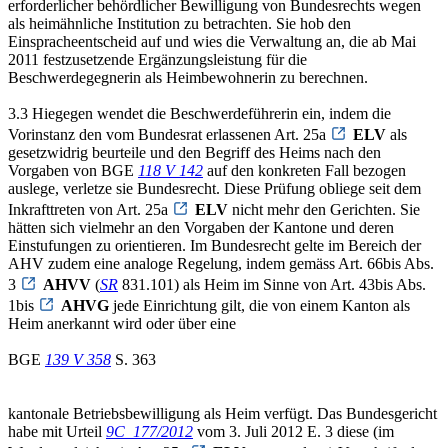
erforderlicher behördlicher Bewilligung von Bundesrechts wegen
als heimähnliche Institution zu betrachten. Sie hob den
Einspracheentscheid auf und wies die Verwaltung an, die ab Mai
2011 festzusetzende Ergänzungsleistung für die
Beschwerdegegnerin als Heimbewohnerin zu berechnen.
3.3 Hiegegen wendet die Beschwerdeführerin ein, indem die
Vorinstanz den vom Bundesrat erlassenen Art. 25a
ELV
als
gesetzwidrig beurteile und den Begriff des Heims nach den
Vorgaben von BGE
118 V 142
auf den konkreten Fall bezogen
auslege, verletze sie Bundesrecht. Diese Prüfung obliege seit dem
Inkrafttreten von Art. 25a
ELV
nicht mehr den Gerichten. Sie
hätten sich vielmehr an den Vorgaben der Kantone und deren
Einstufungen zu orientieren. Im Bundesrecht gelte im Bereich der
AHV zudem eine analoge Regelung, indem gemäss Art. 66bis Abs.
3
AHVV
(
SR
831.101) als Heim im Sinne von Art. 43bis Abs.
1bis
AHVG
jede Einrichtung gilt, die von einem Kanton als
Heim anerkannt wird oder über eine
BGE
139 V 358
S. 363
kantonale Betriebsbewilligung als Heim verfügt. Das Bundesgericht
habe mit Urteil
9C_177/2012
vom 3. Juli 2012 E. 3 diese (im