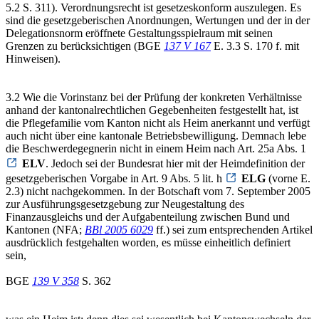
5.2 S. 311). Verordnungsrecht ist gesetzeskonform auszulegen. Es
sind die gesetzgeberischen Anordnungen, Wertungen und der in der
Delegationsnorm eröffnete Gestaltungsspielraum mit seinen
Grenzen zu berücksichtigen (BGE
137 V 167
E. 3.3 S. 170 f. mit
Hinweisen).
3.2 Wie die Vorinstanz bei der Prüfung der konkreten Verhältnisse
anhand der kantonalrechtlichen Gegebenheiten festgestellt hat, ist
die Pflegefamilie vom Kanton nicht als Heim anerkannt und verfügt
auch nicht über eine kantonale Betriebsbewilligung. Demnach lebe
die Beschwerdegegnerin nicht in einem Heim nach Art. 25a Abs. 1
ELV
. Jedoch sei der Bundesrat hier mit der Heimdefinition der
gesetzgeberischen Vorgabe in Art. 9 Abs. 5 lit. h
ELG
(vorne E.
2.3) nicht nachgekommen. In der Botschaft vom 7. September 2005
zur Ausführungsgesetzgebung zur Neugestaltung des
Finanzausgleichs und der Aufgabenteilung zwischen Bund und
Kantonen (NFA;
BBl 2005 6029
ff.) sei zum entsprechenden Artikel
ausdrücklich festgehalten worden, es müsse einheitlich definiert
sein,
BGE
139 V 358
S. 362