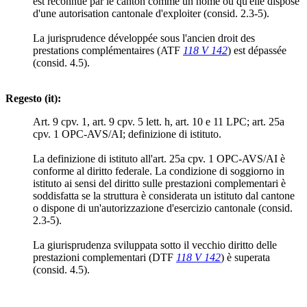
est reconnue par le canton comme un home ou qu'elle dispose
d'une autorisation cantonale d'exploiter (consid. 2.3-5).
La jurisprudence développée sous l'ancien droit des
prestations complémentaires (ATF
118 V 142
) est dépassée
(consid. 4.5).
Regesto (it):
Art. 9 cpv. 1, art. 9 cpv. 5 lett. h, art. 10 e 11 LPC; art. 25a
cpv. 1 OPC-AVS/AI; definizione di istituto.
La definizione di istituto all'art. 25a cpv. 1 OPC-AVS/AI è
conforme al diritto federale. La condizione di soggiorno in
istituto ai sensi del diritto sulle prestazioni complementari è
soddisfatta se la struttura è considerata un istituto dal cantone
o dispone di un'autorizzazione d'esercizio cantonale (consid.
2.3-5).
La giurisprudenza sviluppata sotto il vecchio diritto delle
prestazioni complementari (DTF
118 V 142
) è superata
(consid. 4.5).