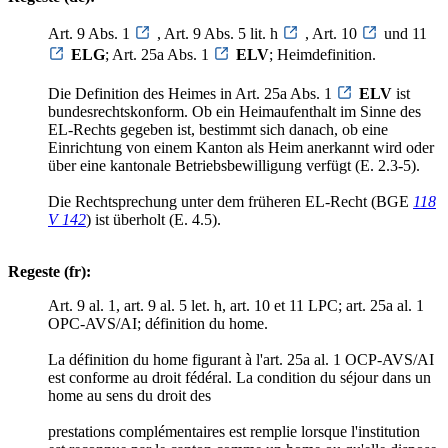
Art. 9 Abs. 1
, Art. 9 Abs. 5 lit. h
, Art. 10
und 11
ELG
; Art. 25a Abs. 1
ELV
; Heimdefinition.
Die Definition des Heimes in Art. 25a Abs. 1
ELV
ist
bundesrechtskonform. Ob ein Heimaufenthalt im Sinne des
EL-Rechts gegeben ist, bestimmt sich danach, ob eine
Einrichtung von einem Kanton als Heim anerkannt wird oder
über eine kantonale Betriebsbewilligung verfügt (E. 2.3-5).
Die Rechtsprechung unter dem früheren EL-Recht (BGE
118
V 142
) ist überholt (E. 4.5).
Regeste (fr):
Art. 9 al. 1, art. 9 al. 5 let. h, art. 10 et 11 LPC; art. 25a al. 1
OPC-AVS/AI; définition du home.
La définition du home figurant à l'art. 25a al. 1 OCP-AVS/AI
est conforme au droit fédéral. La condition du séjour dans un
home au sens du droit des
prestations complémentaires est remplie lorsque l'institution