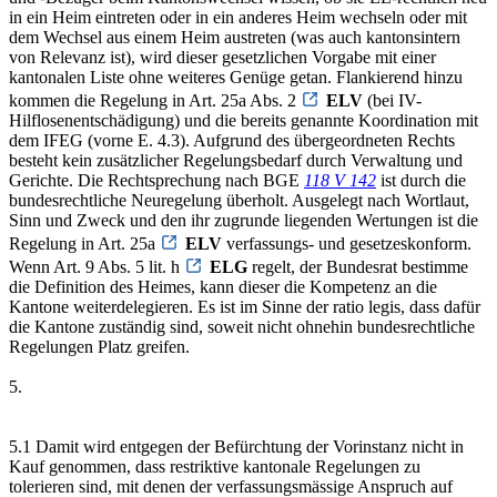
in ein Heim eintreten oder in ein anderes Heim wechseln oder mit
dem Wechsel aus einem Heim austreten (was auch kantonsintern
von Relevanz ist), wird dieser gesetzlichen Vorgabe mit einer
kantonalen Liste ohne weiteres Genüge getan. Flankierend hinzu
kommen die Regelung in Art. 25a Abs. 2
ELV
(bei IV-
Hilflosenentschädigung) und die bereits genannte Koordination mit
dem IFEG (vorne E. 4.3). Aufgrund des übergeordneten Rechts
besteht kein zusätzlicher Regelungsbedarf durch Verwaltung und
Gerichte. Die Rechtsprechung nach BGE
118 V 142
ist durch die
bundesrechtliche Neuregelung überholt. Ausgelegt nach Wortlaut,
Sinn und Zweck und den ihr zugrunde liegenden Wertungen ist die
Regelung in Art. 25a
ELV
verfassungs- und gesetzeskonform.
Wenn Art. 9 Abs. 5 lit. h
ELG
regelt, der Bundesrat bestimme
die Definition des Heimes, kann dieser die Kompetenz an die
Kantone weiterdelegieren. Es ist im Sinne der ratio legis, dass dafür
die Kantone zuständig sind, soweit nicht ohnehin bundesrechtliche
Regelungen Platz greifen.
5.
5.1 Damit wird entgegen der Befürchtung der Vorinstanz nicht in
Kauf genommen, dass restriktive kantonale Regelungen zu
tolerieren sind, mit denen der verfassungsmässige Anspruch auf