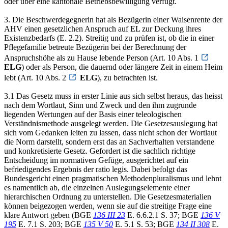
oder über eine kantonale Betriebsbewilligung verfügt.
3. Die Beschwerdegegnerin hat als Bezügerin einer Waisenrente der
AHV einen gesetzlichen Anspruch auf EL zur Deckung ihres
Existenzbedarfs (E. 2.2). Streitig und zu prüfen ist, ob die in einer
Pflegefamilie betreute Bezügerin bei der Berechnung der
Anspruchshöhe als zu Hause lebende Person (Art. 10 Abs. 1
ELG
) oder als Person, die dauernd oder längere Zeit in einem Heim
lebt (Art. 10 Abs. 2
ELG
), zu betrachten ist.
3.1 Das Gesetz muss in erster Linie aus sich selbst heraus, das heisst
nach dem Wortlaut, Sinn und Zweck und den ihm zugrunde
liegenden Wertungen auf der Basis einer teleologischen
Verständnismethode ausgelegt werden. Die Gesetzesauslegung hat
sich vom Gedanken leiten zu lassen, dass nicht schon der Wortlaut
die Norm darstellt, sondern erst das an Sachverhalten verstandene
und konkretisierte Gesetz. Gefordert ist die sachlich richtige
Entscheidung im normativen Gefüge, ausgerichtet auf ein
befriedigendes Ergebnis der ratio legis. Dabei befolgt das
Bundesgericht einen pragmatischen Methodenpluralismus und lehnt
es namentlich ab, die einzelnen Auslegungselemente einer
hierarchischen Ordnung zu unterstellen. Die Gesetzesmaterialien
können beigezogen werden, wenn sie auf die streitige Frage eine
klare Antwort geben (BGE
136 III 23
E. 6.6.2.1 S. 37; BGE
136 V
195
E. 7.1 S. 203; BGE
135 V 50
E. 5.1 S. 53; BGE
134 II 308
E.