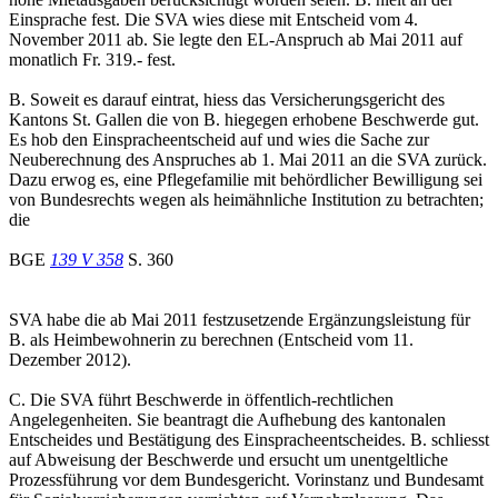
Einsprache fest. Die SVA wies diese mit Entscheid vom 4.
November 2011 ab. Sie legte den EL-Anspruch ab Mai 2011 auf
monatlich Fr. 319.- fest.
B. Soweit es darauf eintrat, hiess das Versicherungsgericht des
Kantons St. Gallen die von B. hiegegen erhobene Beschwerde gut.
Es hob den Einspracheentscheid auf und wies die Sache zur
Neuberechnung des Anspruches ab 1. Mai 2011 an die SVA zurück.
Dazu erwog es, eine Pflegefamilie mit behördlicher Bewilligung sei
von Bundesrechts wegen als heimähnliche Institution zu betrachten;
die
BGE
139 V 358
S. 360
SVA habe die ab Mai 2011 festzusetzende Ergänzungsleistung für
B. als Heimbewohnerin zu berechnen (Entscheid vom 11.
Dezember 2012).
C. Die SVA führt Beschwerde in öffentlich-rechtlichen
Angelegenheiten. Sie beantragt die Aufhebung des kantonalen
Entscheides und Bestätigung des Einspracheentscheides. B. schliesst
auf Abweisung der Beschwerde und ersucht um unentgeltliche
Prozessführung vor dem Bundesgericht. Vorinstanz und Bundesamt