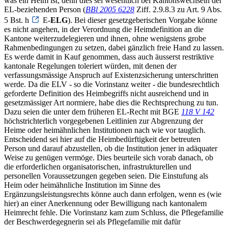
was ein Heim ist; denn dies sei wesentlich bei Kantonswechseln der
EL-beziehenden Person (
BBl 2005 6228
Ziff. 2.9.8.3 zu Art. 9 Abs.
5 Bst. h
E-
ELG
). Bei dieser gesetzgeberischen Vorgabe könne
es nicht angehen, in der Verordnung die Heimdefinition an die
Kantone weiterzudelegieren und ihnen, ohne wenigstens grobe
Rahmenbedingungen zu setzen, dabei gänzlich freie Hand zu lassen.
Es werde damit in Kauf genommen, dass auch äusserst restriktive
kantonale Regelungen toleriert würden, mit denen der
verfassungsmässige Anspruch auf Existenzsicherung unterschritten
werde. Da die ELV - so die Vorinstanz weiter - die bundesrechtlich
geforderte Definition des Heimbegriffs nicht ausreichend und in
gesetzmässiger Art normiere, habe dies die Rechtsprechung zu tun.
Dazu seien die unter dem früheren EL-Recht mit BGE
118 V 142
höchstrichterlich vorgegebenen Leitlinien zur Abgrenzung der
Heime oder heimähnlichen Institutionen nach wie vor tauglich.
Entscheidend sei hier auf die Heimbedürftigkeit der betreuten
Person und darauf abzustellen, ob die Institution jener in adäquater
Weise zu genügen vermöge. Dies beurteile sich vorab danach, ob
die erforderlichen organisatorischen, infrastrukturellen und
personellen Voraussetzungen gegeben seien. Die Einstufung als
Heim oder heimähnliche Institution im Sinne des
Ergänzungsleistungsrechts könne auch dann erfolgen, wenn es (wie
hier) an einer Anerkennung oder Bewilligung nach kantonalem
Heimrecht fehle. Die Vorinstanz kam zum Schluss, die Pflegefamilie
der Beschwerdegegnerin sei als Pflegefamilie mit dafür