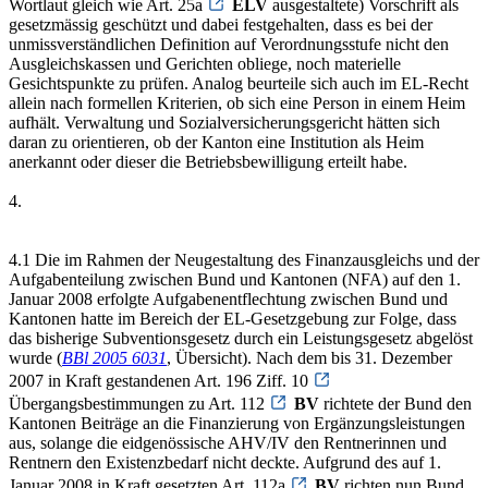
Wortlaut gleich wie Art. 25a
ELV
ausgestaltete) Vorschrift als
gesetzmässig geschützt und dabei festgehalten, dass es bei der
unmissverständlichen Definition auf Verordnungsstufe nicht den
Ausgleichskassen und Gerichten obliege, noch materielle
Gesichtspunkte zu prüfen. Analog beurteile sich auch im EL-Recht
allein nach formellen Kriterien, ob sich eine Person in einem Heim
aufhält. Verwaltung und Sozialversicherungsgericht hätten sich
daran zu orientieren, ob der Kanton eine Institution als Heim
anerkannt oder dieser die Betriebsbewilligung erteilt habe.
4.
4.1 Die im Rahmen der Neugestaltung des Finanzausgleichs und der
Aufgabenteilung zwischen Bund und Kantonen (NFA) auf den 1.
Januar 2008 erfolgte Aufgabenentflechtung zwischen Bund und
Kantonen hatte im Bereich der EL-Gesetzgebung zur Folge, dass
das bisherige Subventionsgesetz durch ein Leistungsgesetz abgelöst
wurde (
BBl 2005 6031
, Übersicht). Nach dem bis 31. Dezember
2007 in Kraft gestandenen Art. 196 Ziff. 10
Übergangsbestimmungen zu Art. 112
BV
richtete der Bund den
Kantonen Beiträge an die Finanzierung von Ergänzungsleistungen
aus, solange die eidgenössische AHV/IV den Rentnerinnen und
Rentnern den Existenzbedarf nicht deckte. Aufgrund des auf 1.
Januar 2008 in Kraft gesetzten Art. 112a
BV
richten nun Bund