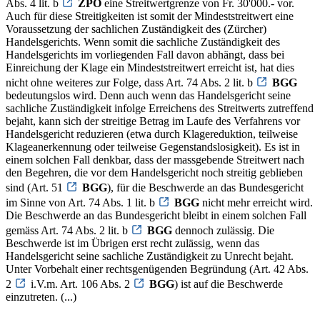
Abs. 4 lit. b
ZPO
eine Streitwertgrenze von Fr. 30'000.- vor.
Auch für diese Streitigkeiten ist somit der Mindeststreitwert eine
Voraussetzung der sachlichen Zuständigkeit des (Zürcher)
Handelsgerichts. Wenn somit die sachliche Zuständigkeit des
Handelsgerichts im vorliegenden Fall davon abhängt, dass bei
Einreichung der Klage ein Mindeststreitwert erreicht ist, hat dies
nicht ohne weiteres zur Folge, dass Art. 74 Abs. 2 lit. b
BGG
bedeutungslos wird. Denn auch wenn das Handelsgericht seine
sachliche Zuständigkeit infolge Erreichens des Streitwerts zutreffend
bejaht, kann sich der streitige Betrag im Laufe des Verfahrens vor
Handelsgericht reduzieren (etwa durch Klagereduktion, teilweise
Klageanerkennung oder teilweise Gegenstandslosigkeit). Es ist in
einem solchen Fall denkbar, dass der massgebende Streitwert nach
den Begehren, die vor dem Handelsgericht noch streitig geblieben
sind (Art. 51
BGG
), für die Beschwerde an das Bundesgericht
im Sinne von Art. 74 Abs. 1 lit. b
BGG
nicht mehr erreicht wird.
Die Beschwerde an das Bundesgericht bleibt in einem solchen Fall
gemäss Art. 74 Abs. 2 lit. b
BGG
dennoch zulässig. Die
Beschwerde ist im Übrigen erst recht zulässig, wenn das
Handelsgericht seine sachliche Zuständigkeit zu Unrecht bejaht.
Unter Vorbehalt einer rechtsgenügenden Begründung (Art. 42 Abs.
2
i.V.m. Art. 106 Abs. 2
BGG
) ist auf die Beschwerde
einzutreten. (...)