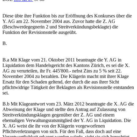
Diese übte ihre Funktion bis zur Eröffnung des Konkurses über die
Y. AG am 22. November 2004 aus. Zuvor hatte die Z. AG
(Beschwerdegegnerin 2 und Streitverkündungsbeklagte) die
Funktion der Revisionsstelle ausgeübt.
B.
B.a Mit Klage vom 21. Oktober 2011 beantragte die Y. AG in
Liquidation dem Handelsgericht des Kantons Zürich, es sei die X.
AG zu verurteilen, ihr Fr. 445'800.- nebst Zins zu 5 % seit 22.
November 2004 zu bezahlen. Die Klägerin macht mit ihrer Klage
Ersatz für den Schaden geltend, der durch die aus ihrer Sicht
pflichtwidrige Tätigkeit der Beklagten als Revisionsstelle entstanden
sei.
B.b Mit Klageantwort vom 23. März 2012 beantragte die X. AG die
Abweisung der Klage und stellte den Antrag auf Zulassung von
Streitverkündungsklagen gegenüber der Z. AG und einem
ehemaligen Verwaltungsratsmitglied der Y. AG in Liquidation. Die
X. AG weist die ihr von der Klägerin vorgeworfenen
Pflichtverletzungen von sich. Für den Fall, dass doch auf eine
Verantwortlichkeit erkannt werden würde, sieht sie sich berechtigt,