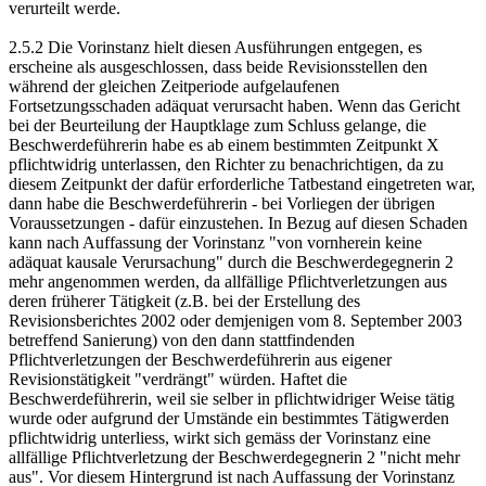
verurteilt werde.
2.5.2 Die Vorinstanz hielt diesen Ausführungen entgegen, es
erscheine als ausgeschlossen, dass beide Revisionsstellen den
während der gleichen Zeitperiode aufgelaufenen
Fortsetzungsschaden adäquat verursacht haben. Wenn das Gericht
bei der Beurteilung der Hauptklage zum Schluss gelange, die
Beschwerdeführerin habe es ab einem bestimmten Zeitpunkt X
pflichtwidrig unterlassen, den Richter zu benachrichtigen, da zu
diesem Zeitpunkt der dafür erforderliche Tatbestand eingetreten war,
dann habe die Beschwerdeführerin - bei Vorliegen der übrigen
Voraussetzungen - dafür einzustehen. In Bezug auf diesen Schaden
kann nach Auffassung der Vorinstanz "von vornherein keine
adäquat kausale Verursachung" durch die Beschwerdegegnerin 2
mehr angenommen werden, da allfällige Pflichtverletzungen aus
deren früherer Tätigkeit (z.B. bei der Erstellung des
Revisionsberichtes 2002 oder demjenigen vom 8. September 2003
betreffend Sanierung) von den dann stattfindenden
Pflichtverletzungen der Beschwerdeführerin aus eigener
Revisionstätigkeit "verdrängt" würden. Haftet die
Beschwerdeführerin, weil sie selber in pflichtwidriger Weise tätig
wurde oder aufgrund der Umstände ein bestimmtes Tätigwerden
pflichtwidrig unterliess, wirkt sich gemäss der Vorinstanz eine
allfällige Pflichtverletzung der Beschwerdegegnerin 2 "nicht mehr
aus". Vor diesem Hintergrund ist nach Auffassung der Vorinstanz