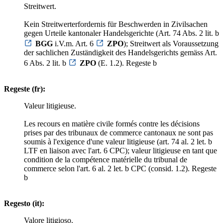
Streitwert.
Kein Streitwerterfordernis für Beschwerden in Zivilsachen
gegen Urteile kantonaler Handelsgerichte (Art. 74 Abs. 2 lit. b
BGG
i.V.m. Art. 6
ZPO
); Streitwert als Voraussetzung
der sachlichen Zuständigkeit des Handelsgerichts gemäss Art.
6 Abs. 2 lit. b
ZPO
(E. 1.2). Regeste b
Regeste (fr):
Valeur litigieuse.
Les recours en matière civile formés contre les décisions
prises par des tribunaux de commerce cantonaux ne sont pas
soumis à l'exigence d'une valeur litigieuse (art. 74 al. 2 let. b
LTF en liaison avec l'art. 6 CPC); valeur litigieuse en tant que
condition de la compétence matérielle du tribunal de
commerce selon l'art. 6 al. 2 let. b CPC (consid. 1.2). Regeste
b
Regesto (it):
Valore litigioso.