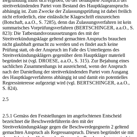
Begründung muss sich ergeben, ob der behauptete Anspruch der
streitverkündenden Partei vom Bestand des Hauptklageanspruchs
abhängig ist. Zum Zwecke der Zulassungsprüfung ist dabei freilich
nicht erforderlich, eine einlässliche Klageschrift einzureichen
(Botschaft, a.a.O., S. 7285), denn das Zulassungsverfahren ist kein
summarisches Vorprüfungsverfahren (BERTSCHINGER, a.a.O., S.
823): Die Tatbestandsvoraussetzungen des mit der
Streitverkündungsklage geltend gemachten Anspruchs brauchen
nicht glaubhaft gemacht zu werden und es findet auch keine
Prüfung statt, ob der Anspruch im Falle des Unterliegens des
Streitverkündungsklägers gegenüber dem Hauptkläger materiell
begründet ist (vgl. DROESE, a.a.O., S. 315). Zur Bejahung eines
sachlichen Zusammenhangs ist ausreichend, wenn der Anspruch
nach der Darstellung der streitverkündenden Partei vom Ausgang
des Hauptklageverfahrens abhängig ist und damit ein potentielles
Regressinteresse aufgezeigt wird (vgl. BERTSCHINGER, a.a.O.,
S. 824).
2.5
2.5.1 Gemäss den Feststellungen im angefochtenen Entscheid
bezeichnet die Beschwerdeführerin den mit der
Streitverkündungsklage gegen die Beschwerdegegnerin 2 geltend
gemachten Anspruch als Regressanspruch. Diesen begründet sie mit