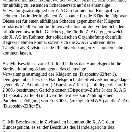
für allfällig zu leistenden Schadenersatz auf das ehemalige
Verwaltungsratsmitglied der Y. AG in Liquidation Rückgriff zu
nehmen, das in der fraglichen Zeitspanne für die Klägerin tätig war.
Dieses sei für einen allfälligen Schaden gegenüber der Klägerin
solidarisch haftbar und im Innenverhältnis für den vollen Schaden
primär verantwortlich. Gleiches gelte für die Z. AG, gegen welche
die X. AG im Rahmen der solidarischen Organhaftung ebenfalls
Regress nehmen könne, sofern sich die Z. AG während ihrer
Tätigkeit als Revisionsstelle Pflichtverletzungen zuschulden habe
kommen lassen.
B.c Mit Beschluss vom 3. Juli 2012 liess das Handelsgericht die
Streitverkündungsklage gegen das ehemalige
Verwaltungsratsmitglied der Klägerin zu (Dispositiv-Ziffer 1).
Demgegenüber liess das Handelsgericht die Streitverkündungsklage
gegen die Z. AG nicht zu (Dispositiv-Ziffer 2), auferlegte die auf Fr.
2'000.- bestimmten Gerichtskosten (Dispositiv-Ziffer 3) der X. AG
(Dispositiv-Ziffer 4) und verurteilte diese zur Zahlung einer
Parteientschädigung von Fr. 3'000.- (zuzüglich MWSt) an die Z. AG
(Dispositiv-Ziffer 5).
C. Mit Beschwerde in Zivilsachen beantragt die X. AG dem
Bundesgericht, es sei der Beschluss des Handelsgerichts des