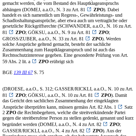
gemacht werden, die vom Bestand des Hauptklageanspruchs
abhängen (DOMEJ, a.a.O., N. 3 zu Art. 81
ZPO
). Dabei
handelt es sich namentlich um Regress-, Gewährleistungs- und
Schadloshaltungsansprüche, aber etwa auch um vertragliche oder
gesetzliche Rückgriffsrechte (SCHWANDER, a.a.O., N. 16 zu Art.
81
ZPO
; GÖKSU, a.a.O., N. 9 zu Art. 81
ZPO
;
GROSS/ZUBER, a.a.O., N. 33 zu Art. 81
ZPO
). Werden
solche Ansprüche geltend gemacht, besteht der sachliche
Zusammenhang zum Hauptklageanspruch und ist auch das
Rechtsschutzinteresse gegeben. Eine gesonderte Prüfung von Art.
59 Abs. 2 lit. a
ZPO
erübrigt sich
BGE
139 III 67
S. 75
(DROESE, a.a.O., S. 312; GASSER/RICKLI, a.a.O., N. 10 zu Art.
81
ZPO
; GÖKSU, a.a.O., N. 10 zu Art. 81
ZPO
). Damit
das Gericht den sachlichen Zusammenhang der eingeklagten
Ansprüche überprüfen kann, müssen gemäss Art. 82 Abs. 1
Satz
2
ZPO
die Rechtsbegehren, welche die streitverkündende Partei
gegen die streitberufene Person zu stellen gedenkt, genannt und kurz
begründet werden (DOMEJ, a.a.O., N. 4 zu Art. 82
ZPO
;
GASSER/RICKLI, a.a.O., N. 4 zu Art. 82
ZPO
). Aus der