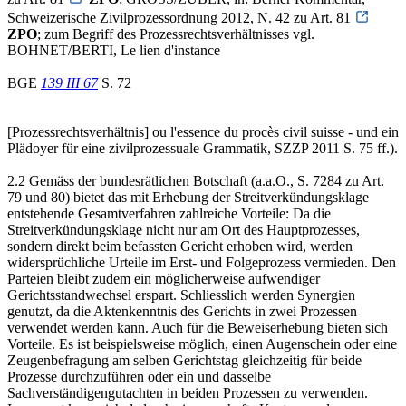
Schweizerische Zivilprozessordnung 2012, N. 42 zu Art. 81
ZPO
; zum Begriff des Prozessrechtsverhältnisses vgl.
BOHNET/BERTI, Le lien d'instance
BGE
139 III 67
S. 72
[Prozessrechtsverhältnis] ou l'essence du procès civil suisse - und ein
Plädoyer für eine zivilprozessuale Grammatik, SZZP 2011 S. 75 ff.).
2.2 Gemäss der bundesrätlichen Botschaft (a.a.O., S. 7284 zu Art.
79 und 80) bietet das mit Erhebung der Streitverkündungsklage
entstehende Gesamtverfahren zahlreiche Vorteile: Da die
Streitverkündungsklage nicht nur am Ort des Hauptprozesses,
sondern direkt beim befassten Gericht erhoben wird, werden
widersprüchliche Urteile im Erst- und Folgeprozess vermieden. Den
Parteien bleibt zudem ein möglicherweise aufwendiger
Gerichtsstandwechsel erspart. Schliesslich werden Synergien
genutzt, da die Aktenkenntnis des Gerichts in zwei Prozessen
verwendet werden kann. Auch für die Beweiserhebung bieten sich
Vorteile. Es ist beispielsweise möglich, einen Augenschein oder eine
Zeugenbefragung am selben Gerichtstag gleichzeitig für beide
Prozesse durchzuführen oder ein und dasselbe
Sachverständigengutachten in beiden Prozessen zu verwenden.