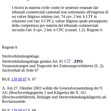
I ricorsi in materia civile contro le sentenze emanate dai
tribunali commerciali cantonali non sottostanno all'esigenza di
un valore litigioso minimo (art. 74 cpv. 2 lett. b LTF in
relazione con l'art. 6 CPC); valore litigioso quale presupposto
della competenza per materia del tribunale commerciale
secondo l'art. 6 cpv. 2 lett. b CPC (consid. 1.2). Regesto b
Regeste b
Streitverkündungsklage.
Streitverkündungsklage gemäss Art. 81 f
.
ZPO
;
Voraussetzungen und Tragweite des Zulassungsverfahrens (E. 2).
Sachverhalt ab Seite 67
BGE
139 III 67
S. 67
A. Am 27. Oktober 2003 wählte die Generalversammlung der Y.
AG (Beschwerdegegnerin 1 und Klägerin) die X. AG
(Beschwerdeführerin, Beklagte und Streitverkündungsklägerin) als
Revisionsstelle.
BGE
139 III 67
S. 68