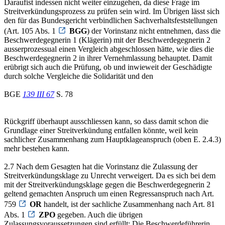
Daraufist indessen nicht weiter einzugehen, da diese Frage im
Streitverkündungsprozess zu prüfen sein wird. Im Übrigen lässt sich
den für das Bundesgericht verbindlichen Sachverhaltsfeststellungen
(Art. 105 Abs. 1
BGG
) der Vorinstanz nicht entnehmen, dass die
Beschwerdegegnerin 1 (Klägerin) mit der Beschwerdegegnerin 2
ausserprozessual einen Vergleich abgeschlossen hätte, wie dies die
Beschwerdegegnerin 2 in ihrer Vernehmlassung behauptet. Damit
erübrigt sich auch die Prüfung, ob und inwieweit der Geschädigte
durch solche Vergleiche die Solidarität und den
BGE
139 III 67
S. 78
Rückgriff überhaupt ausschliessen kann, so dass damit schon die
Grundlage einer Streitverkündung entfallen könnte, weil kein
sachlicher Zusammenhang zum Hauptklageanspruch (oben E. 2.4.3)
mehr bestehen kann.
2.7 Nach dem Gesagten hat die Vorinstanz die Zulassung der
Streitverkündungsklage zu Unrecht verweigert. Da es sich bei dem
mit der Streitverkündungsklage gegen die Beschwerdegegnerin 2
geltend gemachten Anspruch um einen Regressanspruch nach Art.
759
OR
handelt, ist der sachliche Zusammenhang nach Art. 81
Abs. 1
ZPO
gegeben. Auch die übrigen
Zulassungsvoraussetzungen sind erfüllt: Die Beschwerdeführerin