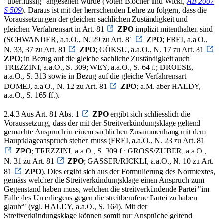
"überflüssig" angesehen wurde (Voten Blocher und Wicki,
AB 2007
S 509
). Daraus ist mit der herrschenden Lehre zu folgern, dass die
Voraussetzungen der gleichen sachlichen Zuständigkeit und
gleichen Verfahrensart in Art. 81
ZPO
implizit mitenthalten sind
(SCHWANDER, a.a.O., N. 29 zu Art. 81
ZPO
; FREI, a.a.O.,
N. 33, 37 zu Art. 81
ZPO
; GÖKSU, a.a.O., N. 17 zu Art. 81
ZPO
; in Bezug auf die gleiche sachliche Zuständigkeit auch
TREZZINI, a.a.O., S. 309; WEY, a.a.O., S. 64 f.; DROESE,
a.a.O., S. 313 sowie in Bezug auf die gleiche Verfahrensart
DOMEJ, a.a.O., N. 12 zu Art. 81
ZPO
; a.M. aber HALDY,
a.a.O., S. 165 ff.).
2.4.3 Aus Art. 81 Abs. 1
ZPO
ergibt sich schliesslich die
Voraussetzung, dass der mit der Streitverkündungsklage geltend
gemachte Anspruch in einem sachlichen Zusammenhang mit dem
Hauptklageanspruch stehen muss (FREI, a.a.O., N. 23 zu Art. 81
ZPO
; TREZZINI, a.a.O., S. 309 f.; GROSS/ZUBER, a.a.O.,
N. 31 zu Art. 81
ZPO
; GASSER/RICKLI, a.a.O., N. 10 zu Art.
81
ZPO
). Dies ergibt sich aus der Formulierung des Normtextes,
gemäss welcher die Streitverkündungsklage einen Anspruch zum
Gegenstand haben muss, welchen die streitverkündende Partei "im
Falle des Unterliegens gegen die streitberufene Partei zu haben
glaubt" (vgl. HALDY, a.a.O., S. 164). Mit der
Streitverkündungsklage können somit nur Ansprüche geltend