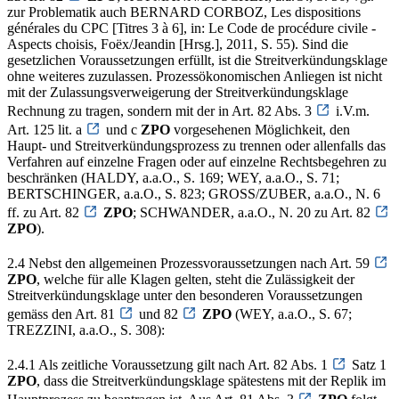
zur Problematik auch BERNARD CORBOZ, Les dispositions
générales du CPC [Titres 3 à 6], in: Le Code de procédure civile -
Aspects choisis, Foëx/Jeandin [Hrsg.], 2011, S. 55). Sind die
gesetzlichen Voraussetzungen erfüllt, ist die Streitverkündungsklage
ohne weiteres zuzulassen. Prozessökonomischen Anliegen ist nicht
mit der Zulassungsverweigerung der Streitverkündungsklage
Rechnung zu tragen, sondern mit der in Art. 82 Abs. 3
i.V.m.
Art. 125 lit. a
und c
ZPO
vorgesehenen Möglichkeit, den
Haupt- und Streitverkündungsprozess zu trennen oder allenfalls das
Verfahren auf einzelne Fragen oder auf einzelne Rechtsbegehren zu
beschränken (HALDY, a.a.O., S. 169; WEY, a.a.O., S. 71;
BERTSCHINGER, a.a.O., S. 823; GROSS/ZUBER, a.a.O., N. 6
ff. zu Art. 82
ZPO
; SCHWANDER, a.a.O., N. 20 zu Art. 82
ZPO
).
2.4 Nebst den allgemeinen Prozessvoraussetzungen nach Art. 59
ZPO
, welche für alle Klagen gelten, steht die Zulässigkeit der
Streitverkündungsklage unter den besonderen Voraussetzungen
gemäss den Art. 81
und 82
ZPO
(WEY, a.a.O., S. 67;
TREZZINI, a.a.O., S. 308):
2.4.1 Als zeitliche Voraussetzung gilt nach Art. 82 Abs. 1
Satz 1
ZPO
, dass die Streitverkündungsklage spätestens mit der Replik im