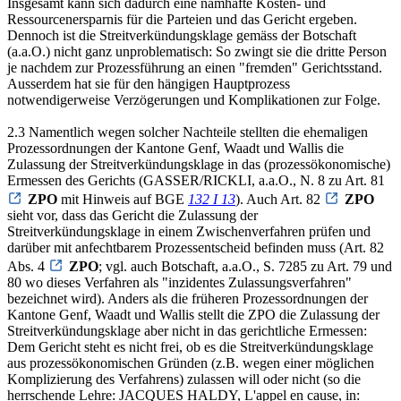
Insgesamt kann sich dadurch eine namhafte Kosten- und
Ressourcenersparnis für die Parteien und das Gericht ergeben.
Dennoch ist die Streitverkündungsklage gemäss der Botschaft
(a.a.O.) nicht ganz unproblematisch: So zwingt sie die dritte Person
je nachdem zur Prozessführung an einen "fremden" Gerichtsstand.
Ausserdem hat sie für den hängigen Hauptprozess
notwendigerweise Verzögerungen und Komplikationen zur Folge.
2.3 Namentlich wegen solcher Nachteile stellten die ehemaligen
Prozessordnungen der Kantone Genf, Waadt und Wallis die
Zulassung der Streitverkündungsklage in das (prozessökonomische)
Ermessen des Gerichts (GASSER/RICKLI, a.a.O., N. 8 zu Art. 81
ZPO
mit Hinweis auf BGE
132 I 13
). Auch Art. 82
ZPO
sieht vor, dass das Gericht die Zulassung der
Streitverkündungsklage in einem Zwischenverfahren prüfen und
darüber mit anfechtbarem Prozessentscheid befinden muss (Art. 82
Abs. 4
ZPO
; vgl. auch Botschaft, a.a.O., S. 7285 zu Art. 79 und
80 wo dieses Verfahren als "inzidentes Zulassungsverfahren"
bezeichnet wird). Anders als die früheren Prozessordnungen der
Kantone Genf, Waadt und Wallis stellt die ZPO die Zulassung der
Streitverkündungsklage aber nicht in das gerichtliche Ermessen:
Dem Gericht steht es nicht frei, ob es die Streitverkündungsklage
aus prozessökonomischen Gründen (z.B. wegen einer möglichen
Komplizierung des Verfahrens) zulassen will oder nicht (so die
herrschende Lehre: JACQUES HALDY, L'appel en cause, in: