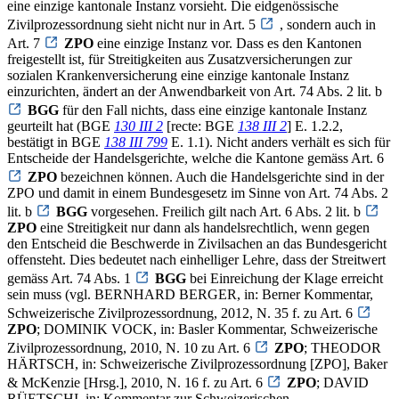
eine einzige kantonale Instanz vorsieht. Die eidgenössische
Zivilprozessordnung sieht nicht nur in Art. 5
, sondern auch in
Art. 7
ZPO
eine einzige Instanz vor. Dass es den Kantonen
freigestellt ist, für Streitigkeiten aus Zusatzversicherungen zur
sozialen Krankenversicherung eine einzige kantonale Instanz
einzurichten, ändert an der Anwendbarkeit von Art. 74 Abs. 2 lit. b
BGG
für den Fall nichts, dass eine einzige kantonale Instanz
geurteilt hat (BGE
130 III 2
[recte: BGE
138 III 2
] E. 1.2.2,
bestätigt in BGE
138 III 799
E. 1.1). Nicht anders verhält es sich für
Entscheide der Handelsgerichte, welche die Kantone gemäss Art. 6
ZPO
bezeichnen können. Auch die Handelsgerichte sind in der
ZPO und damit in einem Bundesgesetz im Sinne von Art. 74 Abs. 2
lit. b
BGG
vorgesehen. Freilich gilt nach Art. 6 Abs. 2 lit. b
ZPO
eine Streitigkeit nur dann als handelsrechtlich, wenn gegen
den Entscheid die Beschwerde in Zivilsachen an das Bundesgericht
offensteht. Dies bedeutet nach einhelliger Lehre, dass der Streitwert
gemäss Art. 74 Abs. 1
BGG
bei Einreichung der Klage erreicht
sein muss (vgl. BERNHARD BERGER, in: Berner Kommentar,
Schweizerische Zivilprozessordnung, 2012, N. 35 f. zu Art. 6
ZPO
; DOMINIK VOCK, in: Basler Kommentar, Schweizerische
Zivilprozessordnung, 2010, N. 10 zu Art. 6
ZPO
; THEODOR
HÄRTSCH, in: Schweizerische Zivilprozessordnung [ZPO], Baker
& McKenzie [Hrsg.], 2010, N. 16 f. zu Art. 6
ZPO
; DAVID
RÜETSCHI, in: Kommentar zur Schweizerischen