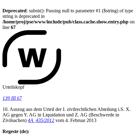
Deprecated
: substr(): Passing null to parameter #1 ($string) of type
string is deprecated in
/home/proj/pse/www/include/pub/class.cache.show.entry.php
on
line
67
Urteilskopf
139 III 67
10. Auszug aus dem Urteil der I. zivilrechtlichen Abteilung i.S. X.
AG gegen Y. AG in Liquidation und Z. AG (Beschwerde in
Zivilsachen)
4A_435/2012
vom 4. Februar 2013
Regeste (de):