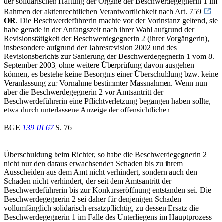
der solidarischen Haftung der Organe der Beschwerdegegnerin 1 im
Rahmen der aktienrechtlichen Verantwortlichkeit nach Art. 759
OR
. Die Beschwerdeführerin machte vor der Vorinstanz geltend, sie
habe gerade in der Anfangszeit nach ihrer Wahl aufgrund der
Revisionstätigkeit der Beschwerdegegnerin 2 (ihrer Vorgängerin),
insbesondere aufgrund der Jahresrevision 2002 und des
Revisionsberichts zur Sanierung der Beschwerdegegnerin 1 vom 8.
September 2003, ohne weitere Überprüfung davon ausgehen
können, es bestehe keine Besorgnis einer Überschuldung bzw. keine
Veranlassung zur Vornahme bestimmter Massnahmen. Wenn nun
aber die Beschwerdegegnerin 2 vor Amtsantritt der
Beschwerdeführerin eine Pflichtverletzung begangen haben sollte,
etwa durch unterlassene Anzeige der offensichtlichen
BGE
139 III 67
S. 76
Überschuldung beim Richter, so habe die Beschwerdegegnerin 2
nicht nur den daraus erwachsenden Schaden bis zu ihrem
Ausscheiden aus dem Amt nicht verhindert, sondern auch den
Schaden nicht verhindert, der seit dem Amtsantritt der
Beschwerdeführerin bis zur Konkurseröffnung entstanden sei. Die
Beschwerdegegnerin 2 sei daher für denjenigen Schaden
vollumfänglich solidarisch ersatzpflichtig, zu dessen Ersatz die
Beschwerdegegnerin 1 im Falle des Unterliegens im Hauptprozess