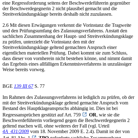
eine Regressforderung seitens der Beschwerdeführerin gegenüber
der Beschwerdegegnerin 2 nicht plausibel gemacht und die
Streitverkündungsklage bereits deshalb nicht zuzulassen.
2.6 Mit diesen Erwägungen verkennt die Vorinstanz die Tragweite
und den Prüfungsumfang des Zulassungsverfahrens. Anstatt den
sachlichen Zusammenhang der Haupt- und Streitverkündungsklage
zu prüfen, unterzieht die Vorinstanz den mit der
Streitverkündungsklage geltend gemachten Anspruch einer
eigentlichen materiellen Prüfung. Dabei kommt sie zum Schluss,
dass dieser von vornherein nicht bestehen könne, und nimmt damit
das Ergebnis eines allfälligen Erkenntnisverfahrens in unzulässiger
Weise bereits vorweg.
BGE
139 III 67
S. 77
Im Rahmen des Zulassungsverfahrens ist lediglich zu prüfen, ob der
mit der Streitverkündungsklage geltend gemachte Anspruch vom
Bestand des Hauptklageanspruchs abhängig ist. Dies ist bei
Regressansprüchen gestützt auf Art. 759
OR
, wie sie die
Beschwerdeführerin vorliegend gegen die Beschwerdegegnerin 2
geltend machen will, ohne weiteres der Fall (vgl. Urteil
4A_431/2009
vom 18. November 2009 E. 2.4). Damit ist der von
Art. 81 Abs. 1
ZPO
geforderte sachliche Zusammenhang