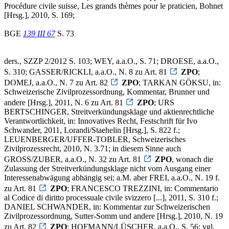
Procédure civile suisse, Les grands thèmes pour le praticien, Bohnet
[Hrsg.], 2010, S. 169;
BGE
139 III 67
S. 73
ders., SZZP 2/2012 S. 103; WEY, a.a.O., S. 71; DROESE, a.a.O.,
S. 310; GASSER/RICKLI, a.a.O., N. 8 zu Art. 81
ZPO
;
DOMEJ, a.a.O., N. 7 zu Art. 82
ZPO
; TARKAN GÖKSU, in:
Schweizerische Zivilprozessordnung, Kommentar, Brunner und
andere [Hrsg.], 2011, N. 6 zu Art. 81
ZPO
; URS
BERTSCHINGER, Streitverkündungsklage und aktienrechtliche
Verantwortlichkeit, in: Innovatives Recht, Festschrift für Ivo
Schwander, 2011, Lorandi/Staehelin [Hrsg.], S. 822 f.;
LEUENBERGER/UFFER-TOBLER, Schweizerisches
Zivilprozessrecht, 2010, N. 3.71; in diesem Sinne auch
GROSS/ZUBER, a.a.O., N. 32 zu Art. 81
ZPO
, wonach die
Zulassung der Streitverkündungsklage nicht vom Ausgang einer
Interessenabwägung abhängig sei; a.M. aber FREI, a.a.O., N. 19 f.
zu Art. 81
ZPO
; FRANCESCO TREZZINI, in: Commentario
al Codice di diritto processuale civile svizzero [...], 2011, S. 310 f.;
DANIEL SCHWANDER, in: Kommentar zur Schweizerischen
Zivilprozessordnung, Sutter-Somm und andere [Hrsg.], 2010, N. 19
zu Art. 82
ZPO
; HOFMANN/LÜSCHER, a.a.O., S. 56; vgl.