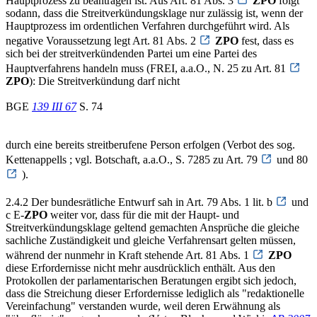
Hauptprozess zu beantragen ist. Aus Art. 81 Abs. 3
ZPO
folgt
sodann, dass die Streitverkündungsklage nur zulässig ist, wenn der
Hauptprozess im ordentlichen Verfahren durchgeführt wird. Als
negative Voraussetzung legt Art. 81 Abs. 2
ZPO
fest, dass es
sich bei der streitverkündenden Partei um eine Partei des
Hauptverfahrens handeln muss (FREI, a.a.O., N. 25 zu Art. 81
ZPO
): Die Streitverkündung darf nicht
BGE
139 III 67
S. 74
durch eine bereits streitberufene Person erfolgen (Verbot des sog.
Kettenappells ; vgl. Botschaft, a.a.O., S. 7285 zu Art. 79
und 80
).
2.4.2 Der bundesrätliche Entwurf sah in Art. 79 Abs. 1 lit. b
und
c E-
ZPO
weiter vor, dass für die mit der Haupt- und
Streitverkündungsklage geltend gemachten Ansprüche die gleiche
sachliche Zuständigkeit und gleiche Verfahrensart gelten müssen,
während der nunmehr in Kraft stehende Art. 81 Abs. 1
ZPO
diese Erfordernisse nicht mehr ausdrücklich enthält. Aus den
Protokollen der parlamentarischen Beratungen ergibt sich jedoch,
dass die Streichung dieser Erfordernisse lediglich als "redaktionelle
Vereinfachung" verstanden wurde, weil deren Erwähnung als