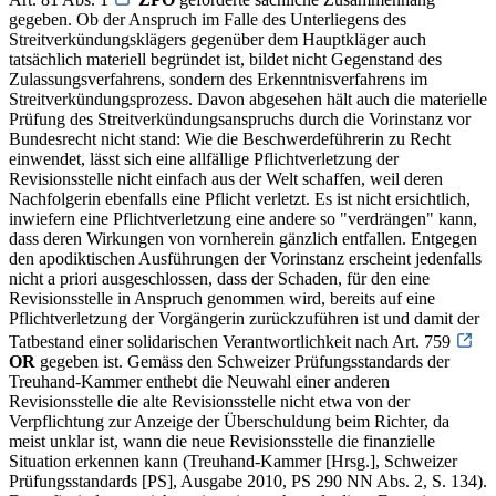
gegeben. Ob der Anspruch im Falle des Unterliegens des
Streitverkündungsklägers gegenüber dem Hauptkläger auch
tatsächlich materiell begründet ist, bildet nicht Gegenstand des
Zulassungsverfahrens, sondern des Erkenntnisverfahrens im
Streitverkündungsprozess. Davon abgesehen hält auch die materielle
Prüfung des Streitverkündungsanspruchs durch die Vorinstanz vor
Bundesrecht nicht stand: Wie die Beschwerdeführerin zu Recht
einwendet, lässt sich eine allfällige Pflichtverletzung der
Revisionsstelle nicht einfach aus der Welt schaffen, weil deren
Nachfolgerin ebenfalls eine Pflicht verletzt. Es ist nicht ersichtlich,
inwiefern eine Pflichtverletzung eine andere so "verdrängen" kann,
dass deren Wirkungen von vornherein gänzlich entfallen. Entgegen
den apodiktischen Ausführungen der Vorinstanz erscheint jedenfalls
nicht a priori ausgeschlossen, dass der Schaden, für den eine
Revisionsstelle in Anspruch genommen wird, bereits auf eine
Pflichtverletzung der Vorgängerin zurückzuführen ist und damit der
Tatbestand einer solidarischen Verantwortlichkeit nach Art. 759
OR
gegeben ist. Gemäss den Schweizer Prüfungsstandards der
Treuhand-Kammer enthebt die Neuwahl einer anderen
Revisionsstelle die alte Revisionsstelle nicht etwa von der
Verpflichtung zur Anzeige der Überschuldung beim Richter, da
meist unklar ist, wann die neue Revisionsstelle die finanzielle
Situation erkennen kann (Treuhand-Kammer [Hrsg.], Schweizer
Prüfungsstandards [PS], Ausgabe 2010, PS 290 NN Abs. 2, S. 134).