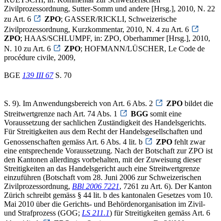
Zivilprozessordnung, Sutter-Somm und andere [Hrsg.], 2010, N. 22
zu Art. 6
ZPO
; GASSER/RICKLI, Schweizerische
Zivilprozessordnung, Kurzkommentar, 2010, N. 4 zu Art. 6
ZPO
; HAAS/SCHLUMPF, in: ZPO, Oberhammer [Hrsg.], 2010,
N. 10 zu Art. 6
ZPO
; HOFMANN/LÜSCHER, Le Code de
procédure civile, 2009,
BGE
139 III 67
S. 70
S. 9). Im Anwendungsbereich von Art. 6 Abs. 2
ZPO
bildet die
Streitwertgrenze nach Art. 74 Abs. 1
BGG
somit eine
Voraussetzung der sachlichen Zuständigkeit des Handelsgerichts.
Für Streitigkeiten aus dem Recht der Handelsgesellschaften und
Genossenschaften gemäss Art. 6 Abs. 4 lit. b
ZPO
fehlt zwar
eine entsprechende Voraussetzung. Nach der Botschaft zur ZPO ist
den Kantonen allerdings vorbehalten, mit der Zuweisung dieser
Streitigkeiten an das Handelsgericht auch eine Streitwertgrenze
einzuführen (Botschaft vom 28. Juni 2006 zur Schweizerischen
Zivilprozessordnung,
BBl 2006 7221
, 7261 zu Art. 6). Der Kanton
Zürich schreibt gemäss § 44 lit. b des kantonalen Gesetzes vom 10.
Mai 2010 über die Gerichts- und Behördenorganisation im Zivil-
und Strafprozess (GOG;
LS 211.1
) für Streitigkeiten gemäss Art. 6