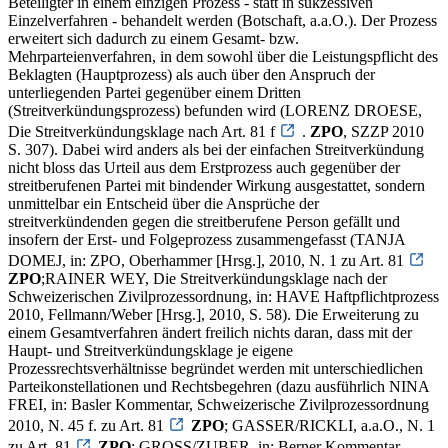
Beteiligter in einem einzigen Prozess - statt in sukzessiven
Einzelverfahren - behandelt werden (Botschaft, a.a.O.). Der Prozess
erweitert sich dadurch zu einem Gesamt- bzw.
Mehrparteienverfahren, in dem sowohl über die Leistungspflicht des
Beklagten (Hauptprozess) als auch über den Anspruch der
unterliegenden Partei gegenüber einem Dritten
(Streitverkündungsprozess) befunden wird (LORENZ DROESE,
Die Streitverkündungsklage nach Art. 81 f
.
ZPO
, SZZP 2010
S. 307). Dabei wird anders als bei der einfachen Streitverkündung
nicht bloss das Urteil aus dem Erstprozess auch gegenüber der
streitberufenen Partei mit bindender Wirkung ausgestattet, sondern
unmittelbar ein Entscheid über die Ansprüche der
streitverkündenden gegen die streitberufene Person gefällt und
insofern der Erst- und Folgeprozess zusammengefasst (TANJA
DOMEJ, in: ZPO, Oberhammer [Hrsg.], 2010, N. 1 zu Art. 81
ZPO
;RAINER WEY, Die Streitverkündungsklage nach der
Schweizerischen Zivilprozessordnung, in: HAVE Haftpflichtprozess
2010, Fellmann/Weber [Hrsg.], 2010, S. 58). Die Erweiterung zu
einem Gesamtverfahren ändert freilich nichts daran, dass mit der
Haupt- und Streitverkündungsklage je eigene
Prozessrechtsverhältnisse begründet werden mit unterschiedlichen
Parteikonstellationen und Rechtsbegehren (dazu ausführlich NINA
FREI, in: Basler Kommentar, Schweizerische Zivilprozessordnung
2010, N. 45 f. zu Art. 81
ZPO
; GASSER/RICKLI, a.a.O., N. 1
zu Art. 81
ZPO
; GROSS/ZUBER, in: Berner Kommentar,