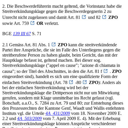
2. Die Beschwerdeführerin macht geltend, die Vorinstanz habe die
Streitverkündungsklage gegen die Beschwerdegegnerin 2 zu
Unrecht nicht zugelassen und damit Art. 81
und 82
ZPO
sowie Art. 759
OR
verletzt.
BGE
139 III 67
S. 71
2.1 Gemäss Art. 81 Abs. 1
ZPO
kann die streitverkündende
Partei ihre Ansprüche, die sie im Falle des Unterliegens gegen die
streitberufene Person zu haben glaubt, beim Gericht, das mit der
Hauptklage befasst ist, geltend machen. Bei dieser sog.
Streitverkündungsklage ("appel en cause"; "azione di chiamata in
causa"; so der Titel des Abschnittes, in den die Art. 81 f
.
ZPO
eingeordnet sind), handelt es sich um eine qualifizierte Form der
einfachen Streitverkündung (Art. 78
-80
ZPO
): Anders als
bei der einfachen Streitverkündung wird bei der
Streitverkündungsklage die Drittperson nicht nur um Mitwirkung
gerufen, sondern mit Klage unmittelbar ins Recht gefasst (vgl.
Botschaft, a.a.O., S. 7284 zu Art. 79 und 80; zur Entstehung dieses
den Prozessrechten der Kantone Genf, Waadt und Wallis entlehnten
Instituts vgl. die Urteile
4A_431/2009
vom 18. November 2009 E.
2.2 und
4A_503/2009
vom 7. April 2009 E. 4). Mit der Erhebung
einer Streitverkündungsklage können Ansprüche verschiedener