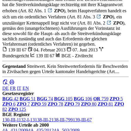
hat die Streitverkündungsklage rechtzeitig mit ihrer Klageantwort
erhoben (Art. 82 Abs. 1
ZPO
), beim Hauptverfahren handelt es
sich um ein ordentliches Verfahren (Art. 81 Abs. 3
ZPO
), ein
unzulässiger Kettenappell liegt nicht vor (Art. 81 Abs. 2
ZPO
),
gemäss den (unangefochtenen) Ausführungen der Vorinstanz ist
diese sowohl für die Haupt- als auch die Streitverkündungsklage
sachlich zuständig und auch das Erfordernis der gleichen
Verfahrensart (ordentliches Verfahren) ist gegeben.
139 III 67
04. Februar 2013
07. Juni 2013
Bundesgericht
139 III 67
BGE - Zivilrecht
Gegenstand
Streitwert. Kein Streitwerterfordernis für Beschwerden
in Zivilsachen gegen Urteile kantonaler Handelsgerichte (Art....
DE
FR
IT
EN
Gesetzesregister
BGG
42
BGG
51
BGG
74
BGG
105
BGG
106
OR
759
ZPO
5
ZPO
6
ZPO
7
ZPO
59
ZPO
78
ZPO
79
ZPO
80
ZPO
81
ZPO
82
ZPO
125
BGE Register
130-III-1
132-I-13
138-III-2
138-III-799
139-III-67
Weitere Urteile ab 2000
4A_431/2009
4A_435/2012
4A_503/2009