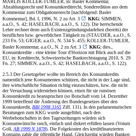
MARLIS KOLLER-TUMLER, in: Basler Kommentar,
Abzahlungsrecht und Konsumkreditrecht, Sonderedition aus dem
Kommentar zum Obligationenrecht [nachfolgend: Basler
Kommentar], Bd. I, 1996, N. 2 zu Art. 3
KKG
; SIMMEN,
a.a.O., S. 42; HASELBACH, a.a.O., S. 122). Die herrschende
Lehre rechnet denn auch Existenzgründungsdarlehen (bereits) der
beruflichen bzw. gewerblichen Tätigkeit zu (STAUDER, a.a.O., S.
233 Fn. 53; GIGER, a.a.O., N. 534 S. 455; KOLLER-TUMLER,
Basler Kommentar, a.a.O., N. 2 zu Art. 3
KKG
; dies.,
Konsumkredite - eine kleine Tour d'Horizon mit Blick auch auf die
EU, in: Kreditrecht, Schweizerische Bankrechtstagung 2010, S. 29
Fn. 27; SIMMEN, a.a.O., S. 42; HASELBACH, a.a.O., S. 122).
2.5.3 Der Gesetzgeber wollte im Bereich des Konsumkredits
namentlich jene Konsumenten schützen, die nicht in der Lage sind,
ihre wirtschaftliche Situation richtig einzuschätzen, bzw. die nicht
der Versuchung widerstehen können, einen für sie ruinösen
Konsumkredit zu beanspruchen (so Botschaft vom 14. Dezember
1999 betreffend die Änderung des Bundesgesetzes über den
Konsumkredit,
BBl 1998 3165
Ziff. 131). In den parlamentarischen
Beratungen zum KKG wurde ausgeführt, nach den
Werbebotschaften in den Tageszeitungen würden sich
Konsumwünsche rasch, einfach und diskret erfüllen lassen (Votum
Goll,
AB 1999 N 1878
). Die Folgekosten des kreditfinanzierten
Konsums zahle die öffentliche Hand. Gleichzeitig würden Banken