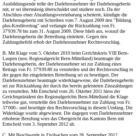
Ausbildungsende teilte der Darlehensnehmer der Darlehensgeberin
mit, er sei übermässig überschuldet und studiere noch. Da der
Abschluss einer Abzahlungsvereinbarung scheiterte, kündigte die
Darlehensgeberin mit Schreiben vom 7. August 2009 den "Bildung
plus-Kreditvertrag" und verlangte die Rückzahlung von Fr.
37'939.78 bis zum 31. August 2009. Diese blieb aus, worauf die
Darlehensgeberin die Betreibung einleitete. Gegen den
Zahlungsbefehl erhob der Darlehensnehmer Rechtsvorschlag.
B. Mit Klage vom 5. Oktober 2010 beim Gerichtskreis VIII Bern-
Laupen (neu: Regionalgericht Bern-Mittelland) beantragte die
Darlehensgeberin, der Darlehensnehmer sei zur Zahlung eines
Betrags von Fr. 37'939.80 zu verurteilen und der Rechtsvorschlag in
der gegen ihn eingeleiteten Betreibung sei zu beseitigen. Der
Darlehensnehmer beantragte widerklageweise, die Darlehensgeberin
sei zur Rückzahlung der durch ihn bereits geleisteten Zinszahlungen
zu verurteilen. Mit Entscheid vom 26. Oktober 2011 hiess der
Gerichtspräsident des Regionalgerichts Bern-Mittelland die Klage
teilweise gut, verurteilte den Darlehensnehmer zur Zahlung von Fr.
37'000.- und beseitigte den Rechtsvorschlag in diesem Umfang. Die
Widerklage wurde abgewiesen. Die dagegen vom Darlehensnehmer
erhobene Berufung wies das Obergericht das Kantons Bern mit
Entscheid vom 3. September 2012 ab.
C. Mit Beschwerde in Zivilsachen vom 28. September 2012