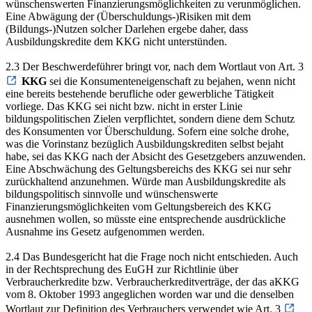
wünschenswerten Finanzierungsmöglichkeiten zu verunmöglichen.
Eine Abwägung der (Überschuldungs-)Risiken mit dem
(Bildungs-)Nutzen solcher Darlehen ergebe daher, dass
Ausbildungskredite dem KKG nicht unterstünden.
2.3 Der Beschwerdeführer bringt vor, nach dem Wortlaut von Art. 3
KKG
sei die Konsumenteneigenschaft zu bejahen, wenn nicht
eine bereits bestehende berufliche oder gewerbliche Tätigkeit
vorliege. Das KKG sei nicht bzw. nicht in erster Linie
bildungspolitischen Zielen verpflichtet, sondern diene dem Schutz
des Konsumenten vor Überschuldung. Sofern eine solche drohe,
was die Vorinstanz bezüglich Ausbildungskrediten selbst bejaht
habe, sei das KKG nach der Absicht des Gesetzgebers anzuwenden.
Eine Abschwächung des Geltungsbereichs des KKG sei nur sehr
zurückhaltend anzunehmen. Würde man Ausbildungskredite als
bildungspolitisch sinnvolle und wünschenswerte
Finanzierungsmöglichkeiten vom Geltungsbereich des KKG
ausnehmen wollen, so müsste eine entsprechende ausdrückliche
Ausnahme ins Gesetz aufgenommen werden.
2.4 Das Bundesgericht hat die Frage noch nicht entschieden. Auch
in der Rechtsprechung des EuGH zur Richtlinie über
Verbraucherkredite bzw. Verbraucherkreditverträge, der das aKKG
vom 8. Oktober 1993 angeglichen worden war und die denselben
Wortlaut zur Definition des Verbrauchers verwendet wie Art. 3