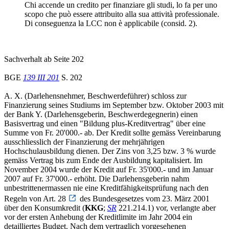
Chi accende un credito per finanziare gli studi, lo fa per uno
scopo che può essere attribuito alla sua attività professionale.
Di conseguenza la LCC non è applicabile (consid. 2).
Sachverhalt ab Seite 202
BGE
139 III 201
S. 202
A. X. (Darlehensnehmer, Beschwerdeführer) schloss zur
Finanzierung seines Studiums im September bzw. Oktober 2003 mit
der Bank Y. (Darlehensgeberin, Beschwerdegegnerin) einen
Basisvertrag und einen "Bildung plus-Kreditvertrag" über eine
Summe von Fr. 20'000.- ab. Der Kredit sollte gemäss Vereinbarung
ausschliesslich der Finanzierung der mehrjährigen
Hochschulausbildung dienen. Der Zins von 3,25 bzw. 3 % wurde
gemäss Vertrag bis zum Ende der Ausbildung kapitalisiert. Im
November 2004 wurde der Kredit auf Fr. 35'000.- und im Januar
2007 auf Fr. 37'000.- erhöht. Die Darlehensgeberin nahm
unbestrittenermassen nie eine Kreditfähigkeitsprüfung nach den
Regeln von Art. 28
des Bundesgesetzes vom 23. März 2001
über den Konsumkredit (
KKG
;
SR
221.214.1) vor, verlangte aber
vor der ersten Anhebung der Kreditlimite im Jahr 2004 ein
detailliertes Budget. Nach dem vertraglich vorgesehenen