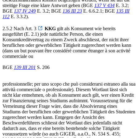
streitige Frage eine klare Antwort geben (BGE
137 V 434
E. 3.2;
BGE
137 IV 249
E. 3.2; BGE
136 III 23
E. 6.6.2.1; BGE
135 III
112
E. 3.3.2).
2.5.2 Nach Art. 3
KKG
gilt als Konsument wie bereits
ausgeführt (E. 2.1) jede natürliche Person, die einen
Konsumkreditvertrag zu einem Zweck abschliesst, der nicht ihrer
beruflichen oder gewerblichen Tätigkeit zugerechnet werden kann
(dans un but pouvant être considéré comme étranger à son activité
commerciale ou
BGE
139 III 201
S. 206
professionnelle; per uno scopo che può considerarsi estraneo alla sua
attività commerciale o professionale). Diesem Wortlaut lässt sich
nicht klar entnehmen, ob als Konsument auch gilt, wer einen Kredit
zur Finanzierung seines Studiums aufnimmt. Voraussetzung für die
Verneinung dieser Frage wäre, dass die Absolvierung eines
Studiums der beruflichen oder gewerblichen Tätigkeit des Studenten
zugerechnet werden kann. Entgegen der Ansicht des
Beschwerdeführers schliesst der Wortlaut dies jedenfalls nicht
dadurch aus, dass er eine bereits bestehende solche Tätigkeit
voraussetzen würde (so auch GIGER, a.a.O., N. 534 S. 455;