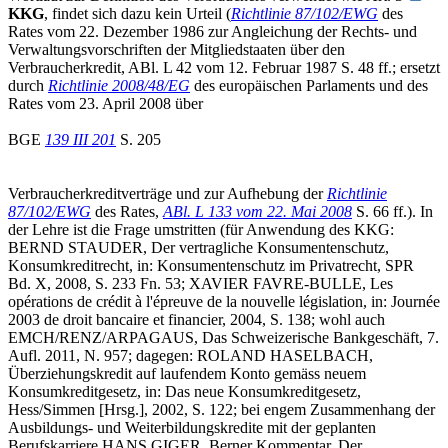
KKG
, findet sich dazu kein Urteil (
Richtlinie 87/102/EWG
des
Rates vom 22. Dezember 1986 zur Angleichung der Rechts- und
Verwaltungsvorschriften der Mitgliedstaaten über den
Verbraucherkredit, ABl. L 42 vom 12. Februar 1987 S. 48 ff.; ersetzt
durch
Richtlinie 2008/48/EG
des europäischen Parlaments und des
Rates vom 23. April 2008 über
BGE
139 III 201
S. 205
Verbraucherkreditverträge und zur Aufhebung der
Richtlinie
87/102/EWG
des Rates,
ABl. L 133 vom 22. Mai 2008
S. 66 ff.). In
der Lehre ist die Frage umstritten (für Anwendung des KKG:
BERND STAUDER, Der vertragliche Konsumentenschutz,
Konsumkreditrecht, in: Konsumentenschutz im Privatrecht, SPR
Bd. X, 2008, S. 233 Fn. 53; XAVIER FAVRE-BULLE, Les
opérations de crédit à l'épreuve de la nouvelle législation, in: Journée
2003 de droit bancaire et financier, 2004, S. 138; wohl auch
EMCH/RENZ/ARPAGAUS, Das Schweizerische Bankgeschäft, 7.
Aufl. 2011, N. 957; dagegen: ROLAND HASELBACH,
Überziehungskredit auf laufendem Konto gemäss neuem
Konsumkreditgesetz, in: Das neue Konsumkreditgesetz,
Hess/Simmen [Hrsg.], 2002, S. 122; bei engem Zusammenhang der
Ausbildungs- und Weiterbildungskredite mit der geplanten
Berufskarriere HANS GIGER, Berner Kommentar, Der