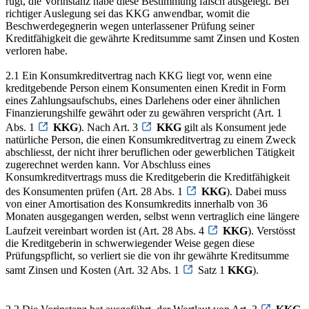
rügt, die Vorinstanz habe diese Bestimmung falsch ausgelegt. Bei
richtiger Auslegung sei das KKG anwendbar, womit die
Beschwerdegegnerin wegen unterlassener Prüfung seiner
Kreditfähigkeit die gewährte Kreditsumme samt Zinsen und Kosten
verloren habe.
2.1 Ein Konsumkreditvertrag nach KKG liegt vor, wenn eine
kreditgebende Person einem Konsumenten einen Kredit in Form
eines Zahlungsaufschubs, eines Darlehens oder einer ähnlichen
Finanzierungshilfe gewährt oder zu gewähren verspricht (Art. 1
Abs. 1
KKG
). Nach Art. 3
KKG
gilt als Konsument jede
natürliche Person, die einen Konsumkreditvertrag zu einem Zweck
abschliesst, der nicht ihrer beruflichen oder gewerblichen Tätigkeit
zugerechnet werden kann. Vor Abschluss eines
Konsumkreditvertrags muss die Kreditgeberin die Kreditfähigkeit
des Konsumenten prüfen (Art. 28 Abs. 1
KKG
). Dabei muss
von einer Amortisation des Konsumkredits innerhalb von 36
Monaten ausgegangen werden, selbst wenn vertraglich eine längere
Laufzeit vereinbart worden ist (Art. 28 Abs. 4
KKG
). Verstösst
die Kreditgeberin in schwerwiegender Weise gegen diese
Prüfungspflicht, so verliert sie die von ihr gewährte Kreditsumme
samt Zinsen und Kosten (Art. 32 Abs. 1
Satz 1
KKG
).