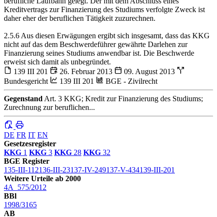
berufliche Laufbahn gelegt. Der mit dem Abschluss eines
Kreditvertrags zur Finanzierung des Studiums verfolgte Zweck ist
daher eher der beruflichen Tätigkeit zuzurechnen.
2.5.6 Aus diesen Erwägungen ergibt sich insgesamt, dass das KKG
nicht auf das dem Beschwerdeführer gewährte Darlehen zur
Finanzierung seines Studiums anwendbar ist. Die Beschwerde
erweist sich damit als unbegründet.
139 III 201
26. Februar 2013
09. August 2013
Bundesgericht
139 III 201
BGE - Zivilrecht
Gegenstand
Art. 3 KKG; Kredit zur Finanzierung des Studiums;
Zurechnung zur beruflichen...
DE
FR
IT
EN
Gesetzesregister
KKG
1
KKG
3
KKG
28
KKG
32
BGE Register
135-III-112
136-III-23
137-IV-249
137-V-434
139-III-201
Weitere Urteile ab 2000
4A_575/2012
BBl
1998/3165
AB