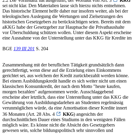
2.2 Die Vorinstanz hat ausgeführt, der Wortlaut von Art. 3
KKG
sei nicht klar. Den Materialien lasse sich hierzu nichts entnehmen.
Das historische Element helfe daher nur insofern weiter, als bei der
teleologischen Auslegung die Wertungen und Zielsetzungen des
historischen Gesetzgebers zu berücksichtigen seien. Bereits mit dem
aKKG habe der Gesetzgeber zur Hauptsache die Privathaushalte
vor Überschuldung schützen wollen. Unter diesem Aspekt erscheine
eine Ausnahme von der Unterstellung unter das KKG für Kredite im
BGE
139 III 201
S. 204
Zusammenhang mit der beruflichen Tätigkeit grundsätzlich dann
gerechtfertigt, wenn diese auf die Erzielung eines Einkommens
gerichtet sei, aus welchem der Kredit zurückbezahlt werden könne.
Bei einem Ausbildungskredit handle es sich weiter nicht um einen
klassischen Konsumkredit, der nach dem Motto "heute kaufen,
morgen bezahlen" aufgenommen werde. Ausschlaggebend
erscheine aber letztlich, dass eine Unterstellung unter das KKG die
Gewährung von Ausbildungsdarlehen an Studenten regelmässig
verunmöglichen würde, da eine Amortisation dieser Kredite innert
36 Monaten (Art. 28 Abs. 4
KKG
) angesichts der
durchschnittlichen Dauer eines Studiums in den wenigsten Fällen
möglich wäre. Es könne nicht die Absicht des Gesetzgebers
gewesen sein, solche bildungspolitisch sehr sinnvollen und