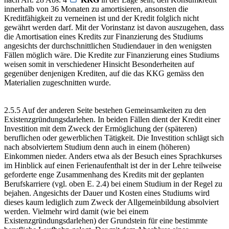
innerhalb von 36 Monaten zu amortisieren, ansonsten die
Kreditfähigkeit zu verneinen ist und der Kredit folglich nicht
gewährt werden darf. Mit der Vorinstanz ist davon auszugehen, dass
die Amortisation eines Kredits zur Finanzierung des Studiums
angesichts der durchschnittlichen Studiendauer in den wenigsten
Fällen möglich wäre. Die Kredite zur Finanzierung eines Studiums
weisen somit in verschiedener Hinsicht Besonderheiten auf
gegenüber denjenigen Krediten, auf die das KKG gemäss den
Materialien zugeschnitten wurde.
2.5.5 Auf der anderen Seite bestehen Gemeinsamkeiten zu den
Existenzgründungsdarlehen. In beiden Fällen dient der Kredit einer
Investition mit dem Zweck der Ermöglichung der (späteren)
beruflichen oder gewerblichen Tätigkeit. Die Investition schlägt sich
nach absolviertem Studium denn auch in einem (höheren)
Einkommen nieder. Anders etwa als der Besuch eines Sprachkurses
im Hinblick auf einen Ferienaufenthalt ist der in der Lehre teilweise
geforderte enge Zusammenhang des Kredits mit der geplanten
Berufskarriere (vgl. oben E. 2.4) bei einem Studium in der Regel zu
bejahen. Angesichts der Dauer und Kosten eines Studiums wird
dieses kaum lediglich zum Zweck der Allgemeinbildung absolviert
werden. Vielmehr wird damit (wie bei einem
Existenzgründungsdarlehen) der Grundstein für eine bestimmte