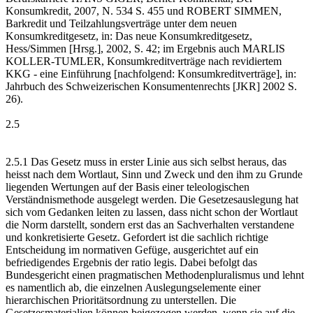
Konsumkredit, 2007, N. 534 S. 455 und ROBERT SIMMEN,
Barkredit und Teilzahlungsverträge unter dem neuen
Konsumkreditgesetz, in: Das neue Konsumkreditgesetz,
Hess/Simmen [Hrsg.], 2002, S. 42; im Ergebnis auch MARLIS
KOLLER-TUMLER, Konsumkreditverträge nach revidiertem
KKG - eine Einführung [nachfolgend: Konsumkreditverträge], in:
Jahrbuch des Schweizerischen Konsumentenrechts [JKR] 2002 S.
26).
2.5
2.5.1 Das Gesetz muss in erster Linie aus sich selbst heraus, das
heisst nach dem Wortlaut, Sinn und Zweck und den ihm zu Grunde
liegenden Wertungen auf der Basis einer teleologischen
Verständnismethode ausgelegt werden. Die Gesetzesauslegung hat
sich vom Gedanken leiten zu lassen, dass nicht schon der Wortlaut
die Norm darstellt, sondern erst das an Sachverhalten verstandene
und konkretisierte Gesetz. Gefordert ist die sachlich richtige
Entscheidung im normativen Gefüge, ausgerichtet auf ein
befriedigendes Ergebnis der ratio legis. Dabei befolgt das
Bundesgericht einen pragmatischen Methodenpluralismus und lehnt
es namentlich ab, die einzelnen Auslegungselemente einer
hierarchischen Prioritätsordnung zu unterstellen. Die
Gesetzesmaterialien können beigezogen werden, wenn sie auf die