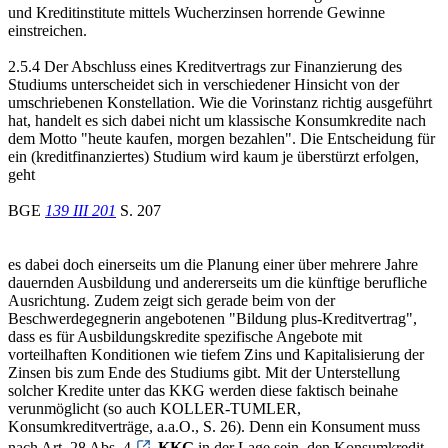
und Kreditinstitute mittels Wucherzinsen horrende Gewinne
einstreichen.
2.5.4 Der Abschluss eines Kreditvertrags zur Finanzierung des
Studiums unterscheidet sich in verschiedener Hinsicht von der
umschriebenen Konstellation. Wie die Vorinstanz richtig ausgeführt
hat, handelt es sich dabei nicht um klassische Konsumkredite nach
dem Motto "heute kaufen, morgen bezahlen". Die Entscheidung für
ein (kreditfinanziertes) Studium wird kaum je überstürzt erfolgen,
geht
BGE
139 III 201
S. 207
es dabei doch einerseits um die Planung einer über mehrere Jahre
dauernden Ausbildung und andererseits um die künftige berufliche
Ausrichtung. Zudem zeigt sich gerade beim von der
Beschwerdegegnerin angebotenen "Bildung plus-Kreditvertrag",
dass es für Ausbildungskredite spezifische Angebote mit
vorteilhaften Konditionen wie tiefem Zins und Kapitalisierung der
Zinsen bis zum Ende des Studiums gibt. Mit der Unterstellung
solcher Kredite unter das KKG werden diese faktisch beinahe
verunmöglicht (so auch KOLLER-TUMLER,
Konsumkreditverträge, a.a.O., S. 26). Denn ein Konsument muss
nach Art. 28 Abs. 4
KKG
in der Lage sein, den Konsumkredit