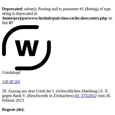
Deprecated
: substr(): Passing null to parameter #1 ($string) of type
string is deprecated in
/home/proj/pse/www/include/pub/class.cache.show.entry.php
on
line
67
Urteilskopf
139 III 201
28. Auszug aus dem Urteil der I. zivilrechtlichen Abteilung i.S. X.
gegen Bank Y. (Beschwerde in Zivilsachen)
4A_575/2012
vom 26.
Februar 2013
Regeste (de):