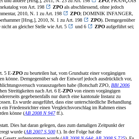
und andere [Hrsg.], 2011, N. 23 zu Art. 198
ZPO
; FRANÇOIS
hmekatalog von Art. 198
ZPO
als abschliessend, ohne jedoch
entar, 2010, N. 1 zu Art. 198
ZPO
; DOMINIK INFANGER,
mmer [Hrsg.], 2010, N. 1 zu Art. 198
ZPO
). Demgegenüber
O
nicht an gleicher Stelle wie Art. 5
und 6
ZPO
aufgeführt sei;
t. 5 E-
ZPO
zu beurteilen hat, vom Grundsatz einer vorgängigen
rden könne. Demgegenüber sah der Entwurf jedoch ausdrücklich vor,
chlichtungsversuch vorauszugehen habe (Botschaft ZPO,
BBl 2006
en Streitigkeiten nach Art. 6 E-
ZPO
von einem vorgängigen
ndererseits gegebenenfalls nur durch eine kantonale Instanz zu
hlossen. Es wurde ausgeführt, dass eine unterschiedliche Behandlung
och ein Friedensrichter einen Vergleichsvorschlag im Rahmen eines
erden könne (
AB 2008 N 947
ff.).
statt. Dies hat daran gelegen, dass zum damaligen Zeitpunkt der
eregt wurde (
AB 2007 S 500
f.). In der Folge hat die
ins Gesetz aufgenommen wurde (
AB 2008 N 644
;
AB 2008 S 725
). Es