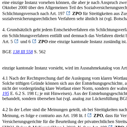
eine einzige Instanz vorsehen können, die aber je nach Anspruch z
Oktober 2000 über den Allgemeinen Teil des Sozialversicherungsrech
Schlichtungsversuch nach Art. 197
ZPO
für Streitigkeiten aus Z
sozialversicherungsrechtlichen Verfahren sehr ähnlich ist (vgl. Botsc
4. Grundsätzlich geht jedem Entscheidverfahren ein Schlichtungsverf
ein Schlichtungsverfahren entfällt und demnach das Verfahren direkt be
Art. 5
und 6
ZPO
eine einzige kantonale Instanz zuständig ist.
BGE
138 III 558
S. 562
einzige kantonale Instanz vorsieht, wird im Ausnahmekatalog von Ar
4.1 Nach der Rechtsprechung darf die Auslegung vom klaren Wortlaut
Solche triftigen Gründe können sich aus der Entstehungsgeschichte
nicht der vordergründig klare Wortlaut einer Norm, sondern der wah
195
E. 6.2 S. 198 f.; je mit Hinweisen). Aus der Entstehungsgeschich
behandelt, sondern übersehen hat (vgl. analog zur Lückenfüllung B
4.2 In der Lehre sind die Meinungen geteilt, ob bei Streitigkeiten nac
Meinung, es folge e contrario aus Art. 198 lit. f
ZPO
, dass für Ve
Versicherungsgerichte für die Beurteilung der privatrechtlichen Stre