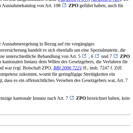
n Ausnahmekatalog von Art. 198
ZPO
geführt haben, auch für
eiche Ausnahmeregelung in Bezug auf ein vorgängiges
nversicherung handelt es sich ebenfalls um eine Spezialmaterie, die
eine unterschiedliche Behandlung von Art. 5
, 6
und 7
ZPO
en kantonalen Instanz dem Willen des Gesetzgebers, die Verfahren für
d war (vgl. Botschaft ZPO,
BBl 2006 7221
ff., insb. 7247 f. Ziff.
dkompetenz zukommt, womit für geringfügige Streitigkeiten ein
t, dass es ein offensichtliches Versehen des Gesetzgebers war, Art. 7
einzige kantonale Instanz nach Art. 7
ZPO
bezeichnet haben, kein