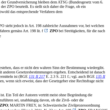
aus der Grundversicherung bleiben dem ATSG (Bundesgesetz vom 6.
der ZPO beurteilt. Es stellt sich daher die Frage, ob ein
, obwohl das entsprechende Verfahren dem
PO sieht jedoch in Art. 198 zahlreiche Ausnahmen vor, bei welchen
fahren gemäss Art. 198 lit. f
ZPO
bei Streitigkeiten, für die nach
e
estehen, dass er nicht den wahren Sinn der Bestimmung wiedergibt.
it anderen Gesetzesbestimmungen ergeben. Entscheidend ist danach
ermitteln ist (BGE
131 II 217
E. 2.3 S. 221 f.; vgl. auch BGE
135 II
en, wenn sich erweist, dass der Gesetzgeber eine Rechtsfrage nicht
st. Ein Teil der Autoren vertritt meist ohne Begründung die
führen sei, unabhängig davon, ob die Zivil- oder die
ZPO
; MARTIN FREY, in: Schweizerische Zivilprozessordnung