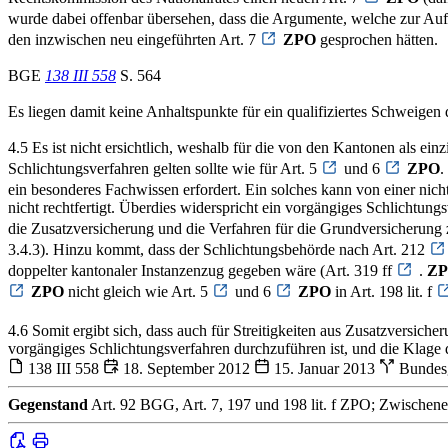
wurde dabei offenbar übersehen, dass die Argumente, welche zur Aufn
den inzwischen neu eingeführten Art. 7
ZPO
gesprochen hätten.
BGE
138 III 558
S. 564
Es liegen damit keine Anhaltspunkte für ein qualifiziertes Schweigen
4.5 Es ist nicht ersichtlich, weshalb für die von den Kantonen als ei
Schlichtungsverfahren gelten sollte wie für Art. 5
und 6
ZPO
.
ein besonderes Fachwissen erfordert. Ein solches kann von einer nich
nicht rechtfertigt. Überdies widerspricht ein vorgängiges Schlichtung
die Zusatzversicherung und die Verfahren für die Grundversicherung 
3.4.3). Hinzu kommt, dass der Schlichtungsbehörde nach Art. 212
doppelter kantonaler Instanzenzug gegeben wäre (Art. 319 ff
.
Z
ZPO
nicht gleich wie Art. 5
und 6
ZPO
in Art. 198 lit. f
4.6 Somit ergibt sich, dass auch für Streitigkeiten aus Zusatzversich
vorgängiges Schlichtungsverfahren durchzuführen ist, und die Klag
138 III 558
18. September 2012
15. Januar 2013
Bundes
Gegenstand
Art. 92 BGG, Art. 7, 197 und 198 lit. f ZPO; Zwischenent