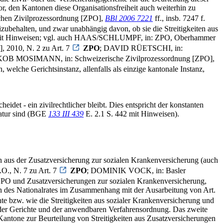
, den Kantonen diese Organisationsfreiheit auch weiterhin zu
schen Zivilprozessordnung [ZPO],
BBl 2006 7221
ff., insb. 7247 f.
izubehalten, und zwar unabhängig davon, ob sie die Streitigkeiten aus
 mit Hinweisen; vgl. auch HAAS/SCHLUMPF, in: ZPO, Oberhammer
 2010, N. 2 zu Art. 7
ZPO
; DAVID RÜETSCHI, in:
OB MOSIMANN, in: Schweizerische Zivilprozessordnung [ZPO],
 welche Gerichtsinstanz, allenfalls als einzige kantonale Instanz,
idet - ein zivilrechtlicher bleibt. Dies entspricht der konstanten
Natur sind (BGE
133 III 439
E. 2.1 S. 442 mit Hinweisen).
en aus der Zusatzversicherung zur sozialen Krankenversicherung (auch
O., N. 7 zu Art. 7
ZPO
; DOMINIK VOCK, in: Basler
ZPO und Zusatzversicherungen zur sozialen Krankenversicherung,
en des Nationalrates im Zusammenhang mit der Ausarbeitung von Art.
e bzw. wie die Streitigkeiten aus sozialer Krankenversicherung und
t der Gerichte und der anwendbaren Verfahrensordnung. Das zweite
antone zur Beurteilung von Streitigkeiten aus Zusatzversicherungen