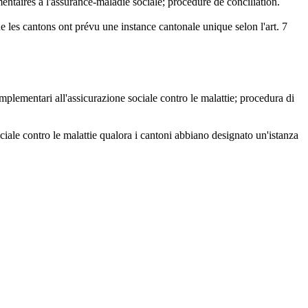
mentaires à l'assurance-maladie sociale; procédure de conciliation.
ue les cantons ont prévu une instance cantonale unique selon l'art. 7
mplementari all'assicurazione sociale contro le malattie; procedura di
iale contro le malattie qualora i cantoni abbiano designato un'istanza