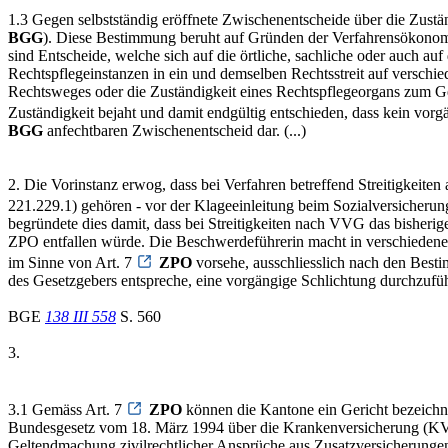
1.3 Gegen selbstständig eröffnete Zwischenentscheide über die Zustän
BGG
). Diese Bestimmung beruht auf Gründen der Verfahrensökonomi
sind Entscheide, welche sich auf die örtliche, sachliche oder auch au
Rechtspflegeinstanzen in ein und demselben Rechtsstreit auf verschie
Rechtsweges oder die Zuständigkeit eines Rechtspflegeorgans zum
Zuständigkeit bejaht und damit endgültig entschieden, dass kein vorg
BGG
anfechtbaren Zwischenentscheid dar. (...)
2. Die Vorinstanz erwog, dass bei Verfahren betreffend Streitigkeit
221.229.1) gehören - vor der Klageeinleitung beim Sozialversicherung
begründete dies damit, dass bei Streitigkeiten nach VVG das bisherig
ZPO entfallen würde. Die Beschwerdeführerin macht in verschiedener 
im Sinne von Art. 7
ZPO
vorsehe, ausschliesslich nach den Best
des Gesetzgebers entspreche, eine vorgängige Schlichtung durchzufü
BGE
138 III 558
S. 560
3.
3.1 Gemäss Art. 7
ZPO
können die Kantone ein Gericht bezeichne
Bundesgesetz vom 18. März 1994 über die Krankenversicherung (
Geltendmachung zivilrechtlicher Ansprüche aus Zusatzversicherungen. 