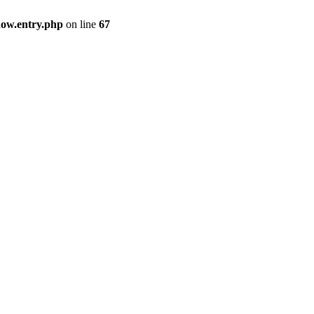
how.entry.php
on line
67