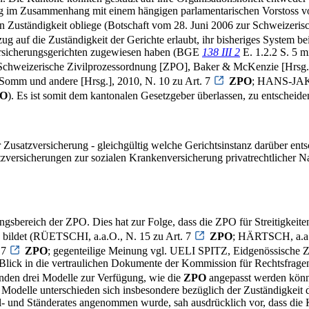
lug im Zusammenhang mit einem hängigen parlamentarischen Vorstoss vor
n Zuständigkeit obliege (Botschaft vom 28. Juni 2006 zur Schweizeri
ug auf die Zuständigkeit der Gerichte erlaubt, ihr bisheriges System be
Versicherungsgerichten zugewiesen haben (BGE
138 III 2
E. 1.2.2 S. 5
izerische Zivilprozessordnung [ZPO], Baker & McKenzie [Hrsg.],
Somm und andere [Hrsg.], 2010, N. 10 zu Art. 7
ZPO
; HANS-JAK
O
). Es ist somit dem kantonalen Gesetzgeber überlassen, zu entscheiden,
Zusatzversicherung - gleichgültig welche Gerichtsinstanz darüber entsche
tzversicherungen zur sozialen Krankenversicherung privatrechtlicher 
ungsbereich der ZPO. Dies hat zur Folge, dass die ZPO für Streitigkeit
g bildet (RÜETSCHI, a.a.O., N. 15 zu Art. 7
ZPO
; HÄRTSCH, a.a.
 7
ZPO
; gegenteilige Meinung vgl. UELI SPITZ, Eidgenössische 
t Blick in die vertraulichen Dokumente der Kommission für Rechtsfrag
anden drei Modelle zur Verfügung, wie die
ZPO
angepasst werden könnt
e Modelle unterschieden sich insbesondere bezüglich der Zuständigkei
- und Ständerates angenommen wurde, sah ausdrücklich vor, dass die K