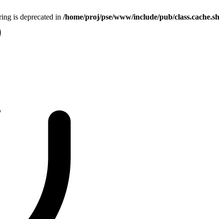
tring is deprecated in
/home/proj/pse/www/include/pub/class.cache.s