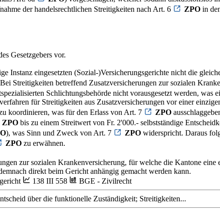
ahme der handelsrechtlichen Streitigkeiten nach Art. 6
ZPO
in de
 des Gesetzgebers vor.
nzige Instanz eingesetzten (Sozial-)Versicherungsgerichte nicht die gl
 Bei Streitigkeiten betreffend Zusatzversicherungen zur sozialen Kranke
tspezialisierten Schlichtungsbehörde nicht vorausgesetzt werden, was 
sverfahren für Streitigkeiten aus Zusatzversicherungen vor einer einzig
zu koordinieren, was für den Erlass von Art. 7
ZPO
ausschlaggeben
ZPO
bis zu einem Streitwert von Fr. 2'000.- selbstständige Entschei
PO
), was Sinn und Zweck von Art. 7
ZPO
widerspricht. Daraus folg
ZPO
zu erwähnen.
erungen zur sozialen Krankenversicherung, für welche die Kantone eine 
e demnach direkt beim Gericht anhängig gemacht werden kann.
gericht
138 III 558
BGE - Zivilrecht
scheid über die funktionelle Zuständigkeit; Streitigkeiten...