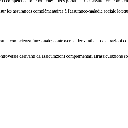
r la compétence fonctionnelle; litiges portant sur les assurances complé
t sur les assurances complémentaires à l'assurance-maladie sociale lorsq
e sulla competenza funzionale; controversie derivanti da assicurazioni co
troversie derivanti da assicurazioni complementari all'assicurazione soc