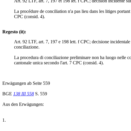
Art. 92 LTF, art. 7, 197 et 198 let. f CPC; décision incidente su
La procédure de conciliation n'a pas lieu dans les litiges portan
CPC (consid. 4).
Regesto (it):
Art. 92 LTF, art. 7, 197 e 198 lett. f CPC; decisione incidental
conciliazione.
La procedura di conciliazione preliminare non ha luogo nelle con
cantonale unica secondo l'art. 7 CPC (consid. 4).
Erwägungen ab Seite 559
BGE
138 III 558
S. 559
Aus den Erwägungen:
1.