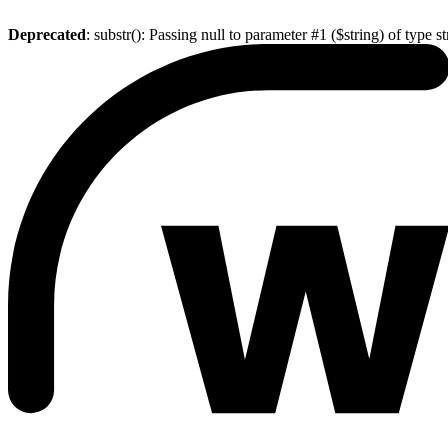
Deprecated
: substr(): Passing null to parameter #1 ($string) of type s