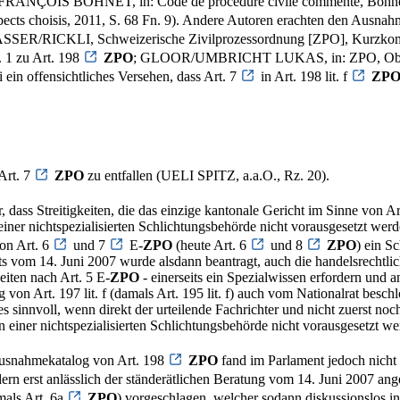
 FRANÇOIS BOHNET, in: Code de procédure civile commenté, Bohnet 
pects choisis, 2011, S. 68 Fn. 9). Andere Autoren erachten den Ausna
SSER/RICKLI, Schweizerische Zivilprozessordnung [ZPO], Kurzkomm
 1 zu Art. 198
ZPO
; GLOOR/UMBRICHT LUKAS, in: ZPO, Oberha
ein offensichtliches Versehen, dass Art. 7
in Art. 198 lit. f
ZP
Art. 7
ZPO
zu entfallen (UELI SPITZ, a.a.O., Rz. 20).
r, dass Streitigkeiten, die das einzige kantonale Gericht im Sinne von Ar
ner nichtspezialisierten Schlichtungsbehörde nicht vorausgesetzt we
von Art. 6
und 7
E-
ZPO
(heute Art. 6
und 8
ZPO
) ein S
ts vom 14. Juni 2007 wurde alsdann beantragt, auch die handelsrechtlich
eiten nach Art. 5 E-
ZPO
- einerseits ein Spezialwissen erfordern und a
 von Art. 197 lit. f (damals Art. 195 lit. f) auch vom Nationalrat besc
i es sinnvoll, wenn direkt der urteilende Fachrichter und nicht zuerst n
 einer nichtspezialisierten Schlichtungsbehörde nicht vorausgesetzt w
usnahmekatalog von Art. 198
ZPO
fand im Parlament jedoch nicht 
ern erst anlässlich der ständerätlichen Beratung vom 14. Juni 2007 ang
als Art. 6a
ZPO
) vorgeschlagen, welcher sodann diskussionslos 