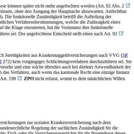
iese können später nicht mehr angefochten werden (Art. 92 Abs. 2
 müssen, ohne den Ausgang der Hauptsache abzuwarten. Anfechtbar
). Die funktionelle Zuständigkeit betrifft die Aufteilung der
chtlichen Verfahrensbestimmungen, welche die Zulässigkeit eines
uf die Klage einzutreten, hat die Vorinstanz ihre funktionelle
hren sei. Der angefochtene Entscheid stellt einen nach Art. 92
auch Streitigkeiten aus Krankentaggeldversicherungen nach VVG (
SR
R
272) kein vorgängiges Schlichtungsverfahren durchzuführen sei. Sie
vorsehe und eine solche überdies auch bei direkter Anwendbarkeit der
h das Verfahren, auch wenn das kantonale Recht eine einzige Instanz
 Art. 198
ZPO
nicht erfasst, womit es dem tatsächlichen Willen
zversicherungen zur sozialen Krankenversicherung nach dem
bundesrechtliche Regelung der sachlichen Zuständigkeit für die
e Zivil- oder die Versicherungsgerichte für die Beurteilung dieser