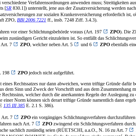
wei verschiedene Verfahrensordnungen anwenden muss; Streitigkeiten 
ts [
SR
830.1]) unterstellt, jene aus der Zusatzversicherung werden nach 
usatzversicherungen zur sozialen Krankenversicherung erforderlich ist
haft ZPO,
BBl 2006 7221
ff., insb. 7248 Ziff. 3.4.3).
ahren vor einer Schlichtungsbehörde voraus (Art. 197
ZPO
). Die Z
im zuständigen Gericht einzuleiten ist. So entfällt das Schlichtungsver
 Art. 7
ZPO
, welcher neben Art. 5
und 6
ZPO
ebenfalls ein
t. 198
ZPO
jedoch nicht aufgeführt.
 eines Rechtssatzes nur dann abweichen, wenn triftige Gründe dafür b
, aus dem Sinn und Zweck der Vorschrift und aus dem Zusammenhang m
re Rechtssinn, welcher durch die anerkannten Regeln der Auslegung zu 
te einer Norm können sich derart triftige Gründe namentlich dann ergeb
GE
135 III 385
E. 2.1 S. 386).
h Art. 7
ZPO
ein vorgängiges Schlichtungsverfahren durchzuführen i
rfahren nach Art. 7
ZPO
zwingend ein Schlichtungsverfahren durchzu
itsache sachlich zuständig seien (RÜETSCHI, a.a.O., N. 16 zu Art. 7