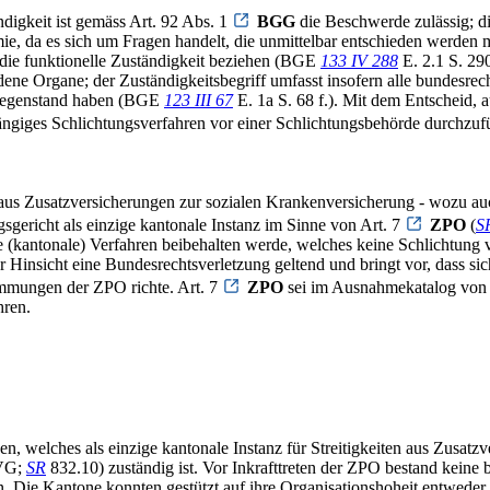
digkeit ist gemäss Art. 92 Abs. 1
BGG
die Beschwerde zulässig; d
e, da es sich um Fragen handelt, die unmittelbar entschieden werden
f die funktionelle Zuständigkeit beziehen (BGE
133 IV 288
E. 2.1 S. 290
dene Organe; der Zuständigkeitsbegriff umfasst insofern alle bundesre
 Gegenstand haben (BGE
123 III 67
E. 1a S. 68 f.). Mit dem Entscheid, a
ängiges Schlichtungsverfahren vor einer Schlichtungsbehörde durchzufü
en aus Zusatzversicherungen zur sozialen Krankenversicherung - wozu 
sgericht als einzige kantonale Instanz im Sinne von Art. 7
ZPO
(
S
e (kantonale) Verfahren beibehalten werde, welches keine Schlichtung 
Hinsicht eine Bundesrechtsverletzung geltend und bringt vor, dass sic
immungen der ZPO richte. Art. 7
ZPO
sei im Ausnahmekatalog von
hren.
n, welches als einzige kantonale Instanz für Streitigkeiten aus Zusat
KVG;
SR
832.10) zuständig ist. Vor Inkrafttreten der ZPO bestand keine 
Die Kantone konnten gestützt auf ihre Organisationshoheit entweder di