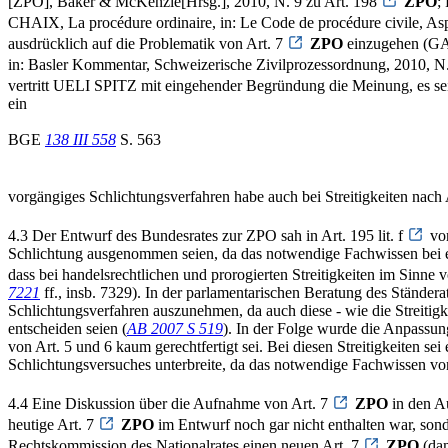
[ZPO], Baker & McKenzie[Hrsg.], 2010, N. 9 zu Art. 198
ZPO
;
CHAIX, La procédure ordinaire, in: Le Code de procédure civile, As
ausdrücklich auf die Problematik von Art. 7
ZPO
einzugehen (GA
in: Basler Kommentar, Schweizerische Zivilprozessordnung, 2010, N.
vertritt UELI SPITZ mit eingehender Begründung die Meinung, es sei 
ein
BGE
138 III 558
S. 563
vorgängiges Schlichtungsverfahren habe auch bei Streitigkeiten nach 
4.3 Der Entwurf des Bundesrates zur ZPO sah in Art. 195 lit. f
vo
Schlichtung ausgenommen seien, da das notwendige Fachwissen bei ei
dass bei handelsrechtlichen und prorogierten Streitigkeiten im Sinne 
7221
ff., insb. 7329). In der parlamentarischen Beratung des Ständera
Schlichtungsverfahren auszunehmen, da auch diese - wie die Streitigk
entscheiden seien (
AB 2007 S 519
). In der Folge wurde die Anpassung
von Art. 5 und 6 kaum gerechtfertigt sei. Bei diesen Streitigkeiten se
Schlichtungsversuches unterbreite, da das notwendige Fachwissen von
4.4 Eine Diskussion über die Aufnahme von Art. 7
ZPO
in den A
heutige Art. 7
ZPO
im Entwurf noch gar nicht enthalten war, sond
Rechtskommission des Nationalrates einen neuen Art. 7
ZPO
(dam