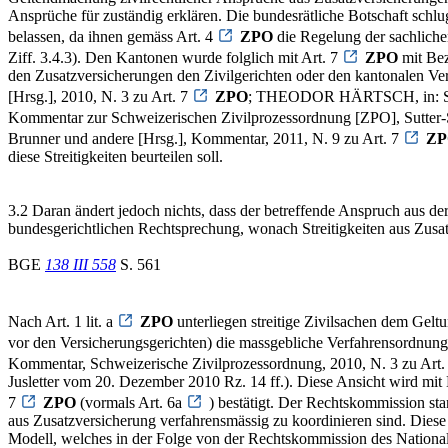
Ansprüche für zuständig erklären. Die bundesrätliche Botschaft sch
belassen, da ihnen gemäss Art. 4
ZPO
die Regelung der sachliche
Ziff. 3.4.3). Den Kantonen wurde folglich mit Art. 7
ZPO
mit Bez
den Zusatzversicherungen den Zivilgerichten oder den kantonalen 
[Hrsg.], 2010, N. 3 zu Art. 7
ZPO
; THEODOR HÄRTSCH, in: Schwe
Kommentar zur Schweizerischen Zivilprozessordnung [ZPO], Sutter-
Brunner und andere [Hrsg.], Kommentar, 2011, N. 9 zu Art. 7
ZP
diese Streitigkeiten beurteilen soll.
3.2 Daran ändert jedoch nichts, dass der betreffende Anspruch aus der 
bundesgerichtlichen Rechtsprechung, wonach Streitigkeiten aus Zusa
BGE
138 III 558
S. 561
Nach Art. 1 lit. a
ZPO
unterliegen streitige Zivilsachen dem Gelt
vor den Versicherungsgerichten) die massgebliche Verfahrensordnun
Kommentar, Schweizerische Zivilprozessordnung, 2010, N. 3 zu Art.
Jusletter vom 20. Dezember 2010 Rz. 14 ff.). Diese Ansicht wird mi
7
ZPO
(vormals Art. 6a
) bestätigt. Der Rechtskommission st
aus Zusatzversicherung verfahrensmässig zu koordinieren sind. Dies
Modell, welches in der Folge von der Rechtskommission des National