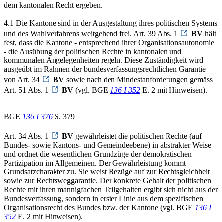
dem kantonalen Recht ergeben.
4.1 Die Kantone sind in der Ausgestaltung ihres politischen Systems
und des Wahlverfahrens weitgehend frei. Art. 39 Abs. 1
BV
hält
fest, dass die Kantone - entsprechend ihrer Organisationsautonomie
- die Ausübung der politischen Rechte in kantonalen und
kommunalen Angelegenheiten regeln. Diese Zuständigkeit wird
ausgeübt im Rahmen der bundesverfassungsrechtlichen Garantie
von Art. 34
BV
sowie nach den Mindestanforderungen gemäss
Art. 51 Abs. 1
BV
(vgl. BGE
136 I 352
E. 2 mit Hinweisen).
BGE
136 I 376
S. 379
Art. 34 Abs. 1
BV
gewährleistet die politischen Rechte (auf
Bundes- sowie Kantons- und Gemeindeebene) in abstrakter Weise
und ordnet die wesentlichen Grundzüge der demokratischen
Partizipation im Allgemeinen. Der Gewährleistung kommt
Grundsatzcharakter zu. Sie weist Bezüge auf zur Rechtsgleichheit
sowie zur Rechtsweggarantie. Der konkrete Gehalt der politischen
Rechte mit ihren mannigfachen Teilgehalten ergibt sich nicht aus der
Bundesverfassung, sondern in erster Linie aus dem spezifischen
Organisationsrecht des Bundes bzw. der Kantone (vgl. BGE
136 I
352
E. 2 mit Hinweisen).