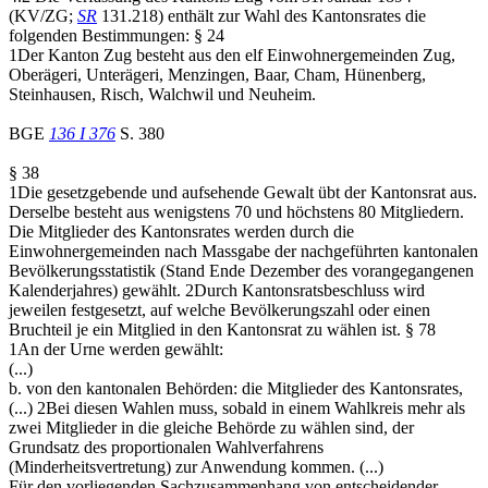
(KV/ZG;
SR
131.218) enthält zur Wahl des Kantonsrates die
folgenden Bestimmungen: § 24
1Der Kanton Zug besteht aus den elf Einwohnergemeinden Zug,
Oberägeri, Unterägeri, Menzingen, Baar, Cham, Hünenberg,
Steinhausen, Risch, Walchwil und Neuheim.
BGE
136 I 376
S. 380
§ 38
1Die gesetzgebende und aufsehende Gewalt übt der Kantonsrat aus.
Derselbe besteht aus wenigstens 70 und höchstens 80 Mitgliedern.
Die Mitglieder des Kantonsrates werden durch die
Einwohnergemeinden nach Massgabe der nachgeführten kantonalen
Bevölkerungsstatistik (Stand Ende Dezember des vorangegangenen
Kalenderjahres) gewählt. 2Durch Kantonsratsbeschluss wird
jeweilen festgesetzt, auf welche Bevölkerungszahl oder einen
Bruchteil je ein Mitglied in den Kantonsrat zu wählen ist. § 78
1An der Urne werden gewählt:
(...)
b. von den kantonalen Behörden: die Mitglieder des Kantonsrates,
(...) 2Bei diesen Wahlen muss, sobald in einem Wahlkreis mehr als
zwei Mitglieder in die gleiche Behörde zu wählen sind, der
Grundsatz des proportionalen Wahlverfahrens
(Minderheitsvertretung) zur Anwendung kommen. (...)
Für den vorliegenden Sachzusammenhang von entscheidender