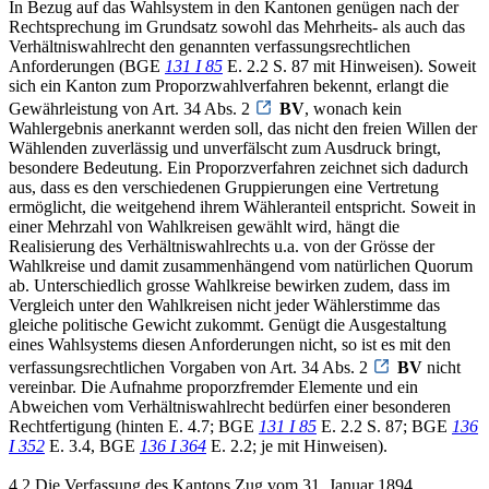
In Bezug auf das Wahlsystem in den Kantonen genügen nach der
Rechtsprechung im Grundsatz sowohl das Mehrheits- als auch das
Verhältniswahlrecht den genannten verfassungsrechtlichen
Anforderungen (BGE
131 I 85
E. 2.2 S. 87 mit Hinweisen). Soweit
sich ein Kanton zum Proporzwahlverfahren bekennt, erlangt die
Gewährleistung von Art. 34 Abs. 2
BV
, wonach kein
Wahlergebnis anerkannt werden soll, das nicht den freien Willen der
Wählenden zuverlässig und unverfälscht zum Ausdruck bringt,
besondere Bedeutung. Ein Proporzverfahren zeichnet sich dadurch
aus, dass es den verschiedenen Gruppierungen eine Vertretung
ermöglicht, die weitgehend ihrem Wähleranteil entspricht. Soweit in
einer Mehrzahl von Wahlkreisen gewählt wird, hängt die
Realisierung des Verhältniswahlrechts u.a. von der Grösse der
Wahlkreise und damit zusammenhängend vom natürlichen Quorum
ab. Unterschiedlich grosse Wahlkreise bewirken zudem, dass im
Vergleich unter den Wahlkreisen nicht jeder Wählerstimme das
gleiche politische Gewicht zukommt. Genügt die Ausgestaltung
eines Wahlsystems diesen Anforderungen nicht, so ist es mit den
verfassungsrechtlichen Vorgaben von Art. 34 Abs. 2
BV
nicht
vereinbar. Die Aufnahme proporzfremder Elemente und ein
Abweichen vom Verhältniswahlrecht bedürfen einer besonderen
Rechtfertigung (hinten E. 4.7; BGE
131 I 85
E. 2.2 S. 87; BGE
136
I 352
E. 3.4, BGE
136 I 364
E. 2.2; je mit Hinweisen).
4.2 Die Verfassung des Kantons Zug vom 31. Januar 1894