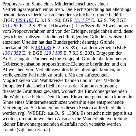
Proporzes - im Sinne eines Minderheitenschutzes einen
Vertretungsanspruch einräumen. Die Rechtsprechung hat allerdings
betont, dass es hierfür ausreichender sachlicher Gründe bedürfe
(BGE
129 I 185
E. 3.1 S. 190; BGE
131 I 74
E. 3.2 S. 79; BGE
131 I 85
E. 2.2 S. 87 mit Hinweisen). Je grösser die Abweichungen
vom Proporzverfahren und von der Erfolgswertgleichheit sind, desto
gewichtiger müssen sich die rechtfertigenden Gründe erweisen. In
einzelnen Urteilen hat das Bundesgericht derartige Gründe
anerkannt (BGE
131 I 85
E. 2.5 S. 89), in andern verneint (BGE
136 I 352
E. 4; BGE
129 I 185
E. 7.6.3 S. 203). Entgegen der
Auffassung der Parteien ist die Frage, ob Gründe überkommener
Gebietsorganisation proporzfremde Elemente begründen und ein
Abweichen vom Verhältniswahlrecht rechtfertigen können, im
vorliegenden Fall nicht zu prüfen. Mit den aufgezeigten
Möglichkeiten von Wahlkreisverbänden und mit der Methode
Doppelter Pukelsheim bleibt der aus der Kantonsverfassung
fliessende Grundsatz gewahrt, wonach die Einwohnergemeinden
die Wahlkreise bilden. Den kleinen Einwohnergemeinden kommt im
Sinne eines Minderheitenschutzes weiterhin eine entsprechende
Vertretung zu. Sie können unter diesem System aufrechterhalten
werden (vgl. WEBER, a.a.O., S. 1380). Es braucht nicht geprüft zu
werden, ob und in welchem Ausmass die Minderheitenvertretung
kleiner Einwohnergemeinden allenfalls noch verstärkt werden
könnte (vgl. auch E. 5.2).