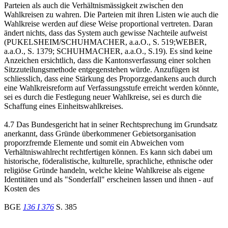
Parteien als auch die Verhältnismässigkeit zwischen den
Wahlkreisen zu wahren. Die Parteien mit ihren Listen wie auch die
Wahlkreise werden auf diese Weise proportional vertreten. Daran
ändert nichts, dass das System auch gewisse Nachteile aufweist
(PUKELSHEIM/SCHUHMACHER, a.a.O., S. 519;WEBER,
a.a.O., S. 1379; SCHUHMACHER, a.a.O., S.19). Es sind keine
Anzeichen ersichtlich, dass die Kantonsverfassung einer solchen
Sitzzuteilungsmethode entgegenstehen würde. Anzufügen ist
schliesslich, dass eine Stärkung des Proporzgedankens auch durch
eine Wahlkreisreform auf Verfassungsstufe erreicht werden könnte,
sei es durch die Festlegung neuer Wahlkreise, sei es durch die
Schaffung eines Einheitswahlkreises.
4.7 Das Bundesgericht hat in seiner Rechtsprechung im Grundsatz
anerkannt, dass Gründe überkommener Gebietsorganisation
proporzfremde Elemente und somit ein Abweichen vom
Verhältniswahlrecht rechtfertigen können. Es kann sich dabei um
historische, föderalistische, kulturelle, sprachliche, ethnische oder
religiöse Gründe handeln, welche kleine Wahlkreise als eigene
Identitäten und als "Sonderfall" erscheinen lassen und ihnen - auf
Kosten des
BGE
136 I 376
S. 385