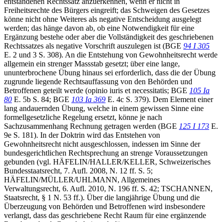
entstandenen Rechtssatz anzuerkennen, wenn er nicht in
Freiheitsrechte des Bürgers eingreift; das Schweigen des Gesetzes
könne nicht ohne Weiteres als negative Entscheidung ausgelegt
werden; das hänge davon ab, ob eine Notwendigkeit für eine
Ergänzung bestehe oder aber die Vollständigkeit des geschriebenen
Rechtssatzes als negative Vorschrift auszulegen ist (BGE
94 I 305
E. 2 und 3 S. 308). An die Entstehung von Gewohnheitsrecht werde
allgemein ein strenger Massstab gesetzt; über eine lange,
ununterbrochene Übung hinaus sei erforderlich, dass die der Übung
zugrunde liegende Rechtsauffassung von den Behörden und
Betroffenen geteilt werde (opinio iuris et necessitatis; BGE
105 Ia
80
E. 5b S. 84; BGE
103 Ia 369
E. 4c S. 379). Dem Element einer
lang andauernden Übung, welche in einem gewissen Sinne eine
formellgesetzliche Regelung ersetzt, könne je nach
Sachzusammenhang Rechnung getragen werden (BGE
125 I 173
E.
9e S. 181). In der Doktrin wird das Entstehen von
Gewohnheitsrecht nicht ausgeschlossen, indessen im Sinne der
bundesgerichtlichen Rechtsprechung an strenge Voraussetzungen
gebunden (vgl. HÄFELIN/HALLER/KELLER, Schweizerisches
Bundesstaatsrecht, 7. Aufl. 2008, N. 12 ff. S. 5;
HÄFELIN/MÜLLER/UHLMANN, Allgemeines
Verwaltungsrecht, 6. Aufl. 2010, N. 196 ff. S. 42; TSCHANNEN,
Staatsrecht, § 1 N. 53 ff.). Über die langjährige Übung und die
Überzeugung von Behörden und Betroffenen wird insbesondere
verlangt, dass das geschriebene Recht Raum für eine ergänzende