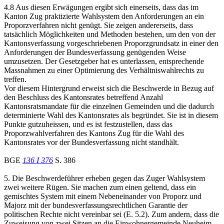
4.8 Aus diesen Erwägungen ergibt sich einerseits, dass das im
Kanton Zug praktizierte Wahlsystem den Anforderungen an ein
Proporzverfahren nicht genügt. Sie zeigen andererseits, dass
tatsächlich Möglichkeiten und Methoden bestehen, um den von der
Kantonsverfassung vorgeschriebenen Proporzgrundsatz in einer den
Anforderungen der Bundesverfassung genügenden Weise
umzusetzen. Der Gesetzgeber hat es unterlassen, entsprechende
Massnahmen zu einer Optimierung des Verhältniswahlrechts zu
treffen.
Vor diesem Hintergrund erweist sich die Beschwerde in Bezug auf
den Beschluss des Kantonsrates betreffend Anzahl
Kantonsratsmandate für die einzelnen Gemeinden und die dadurch
determinierte Wahl des Kantonsrates als begründet. Sie ist in diesem
Punkte gutzuheissen, und es ist festzustellen, dass das
Proporzwahlverfahren des Kantons Zug für die Wahl des
Kantonsrates vor der Bundesverfassung nicht standhält.
BGE
136 I 376
S. 386
5. Die Beschwerdeführer erheben gegen das Zuger Wahlsystem
zwei weitere Rügen. Sie machen zum einen geltend, dass ein
gemischtes System mit einem Nebeneinander von Proporz und
Majorz mit der bundesverfassungsrechtlichen Garantie der
politischen Rechte nicht vereinbar sei (E. 5.2). Zum andern, dass die
Zuweisung von zwei Sitzen an die Einwohnergemeinde Neuheim