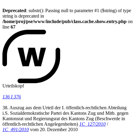
Deprecated
: substr(): Passing null to parameter #1 ($string) of type
string is deprecated in
/home/proj/pse/www/include/pub/class.cache.show.entry.php
on
line
67
Urteilskopf
136 I 376
38. Auszug aus dem Urteil der I. öffentlich-rechtlichen Abteilung
i.S. Sozialdemokratische Partei des Kantons Zug und Mitb. gegen
Kantonsrat und Regierungsrat des Kantons Zug (Beschwerde in
öffentlich-rechtlichen Angelegenheiten)
1C_127/2010
/
1C_491/2010
vom 20. Dezember 2010