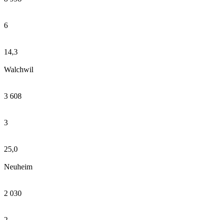
6
14,3
Walchwil
3 608
3
25,0
Neuheim
2 030
2