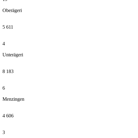
Oberägeri
5 611
4
Unterägeri
8 183
6
Menzingen
4 606
3