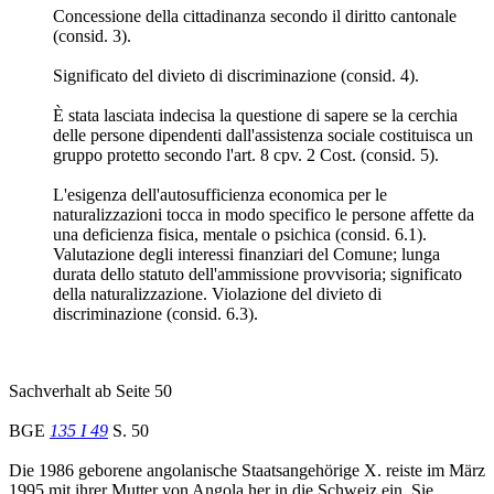
Concessione della cittadinanza secondo il diritto cantonale
(consid. 3).
Significato del divieto di discriminazione (consid. 4).
È stata lasciata indecisa la questione di sapere se la cerchia
delle persone dipendenti dall'assistenza sociale costituisca un
gruppo protetto secondo l'art. 8 cpv. 2 Cost. (consid. 5).
L'esigenza dell'autosufficienza economica per le
naturalizzazioni tocca in modo specifico le persone affette da
una deficienza fisica, mentale o psichica (consid. 6.1).
Valutazione degli interessi finanziari del Comune; lunga
durata dello statuto dell'ammissione provvisoria; significato
della naturalizzazione. Violazione del divieto di
discriminazione (consid. 6.3).
Sachverhalt ab Seite 50
BGE
135 I 49
S. 50
Die 1986 geborene angolanische Staatsangehörige X. reiste im März
1995 mit ihrer Mutter von Angola her in die Schweiz ein. Sie