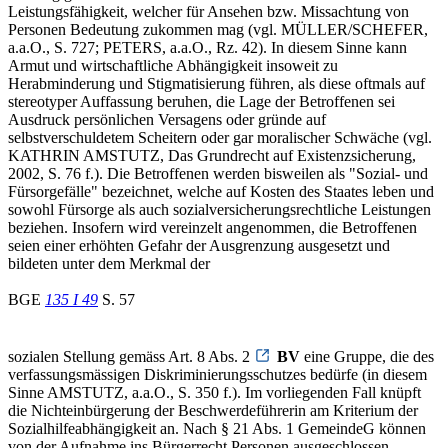
Leistungsfähigkeit, welcher für Ansehen bzw. Missachtung von
Personen Bedeutung zukommen mag (vgl. MÜLLER/SCHEFER,
a.a.O., S. 727; PETERS, a.a.O., Rz. 42). In diesem Sinne kann
Armut und wirtschaftliche Abhängigkeit insoweit zu
Herabminderung und Stigmatisierung führen, als diese oftmals auf
stereotyper Auffassung beruhen, die Lage der Betroffenen sei
Ausdruck persönlichen Versagens oder gründe auf
selbstverschuldetem Scheitern oder gar moralischer Schwäche (vgl.
KATHRIN AMSTUTZ, Das Grundrecht auf Existenzsicherung,
2002, S. 76 f.). Die Betroffenen werden bisweilen als "Sozial- und
Fürsorgefälle" bezeichnet, welche auf Kosten des Staates leben und
sowohl Fürsorge als auch sozialversicherungsrechtliche Leistungen
beziehen. Insofern wird vereinzelt angenommen, die Betroffenen
seien einer erhöhten Gefahr der Ausgrenzung ausgesetzt und
bildeten unter dem Merkmal der
BGE
135 I 49
S. 57
sozialen Stellung gemäss Art. 8 Abs. 2
BV
eine Gruppe, die des
verfassungsmässigen Diskriminierungsschutzes bedürfe (in diesem
Sinne AMSTUTZ, a.a.O., S. 350 f.). Im vorliegenden Fall knüpft
die Nichteinbürgerung der Beschwerdeführerin am Kriterium der
Sozialhilfeabhängigkeit an. Nach § 21 Abs. 1 GemeindeG können
von der Aufnahme ins Bürgerrecht Personen ausgeschlossen