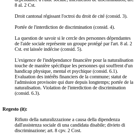
8 al. 2 Cst.
Droit cantonal régissant l'octroi du droit de cité (consid. 3).
Portée de l'interdiction de discrimination (consid. 4).
La question de savoir si le cercle des personnes dépendantes
de l'aide sociale représente un groupe protégé par l'art. 8 al. 2
Cst. est laissée indécise (consid. 5).
L'exigence de l'indépendance financière pour la naturalisation
touche de manière spécifique les personnes qui souffrent d'un
handicap physique, mental et psychique (consid. 6.1).
Evaluation des intérêts financiers de la commune; statut de
l'admission provisoire qui dure depuis longtemps; portée de la
naturalisation. Violation de l'interdiction de discrimination
(consid. 6.3).
Regesto (it):
Rifiuto della naturalizzazione a causa della dipendenza
dall'assistenza sociale di una candidata disabile; divieto di
discriminazione; art. 8 cpv. 2 Cost.