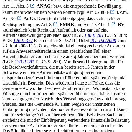
Art. 11 Abs. 3
ANAG
) bzw. die entsprechende Bewilligung
kaum mehr wiederrufen werden könnte (vgl. Art. 62 lit. e
i.V.m.
Art. 96
AuG
). Dem steht nicht entgegen, dass sich nach der
Rechtsprechung aus Art. 8
EMRK
und Art. 13 Abs. 1
BV
grundsätzlich kein Recht auf Aufenthalt oder gar auf eine
Aufenthaltsbewilligung ableiten lässt (BGE
130 II 281
E. 3 S. 284;
BGE
126 II 377
E. 2b und 2c S. 382 ff.; Urteil
2C_190/2008
vom
23. Juni 2008 E. 2.3); gleichwohl ist ein entsprechender Anspruch
auf ein Anwesenheitsrecht in einem spezifischen Fall einer
Aufenthaltsdauer von mehr als zwanzig Jahren anerkannt worden
(BGE
130 II 281
E. 3.3 S. 289). Vor diesem Hintergrund fällt für
die Beschwerdeführerin, die nun bereits seit 13 Jahren in der
Schweiz weilt, eine Aufenthaltsbewilligung bei einem
entsprechenden Gesuch in einem früheren oder späteren Zeitpunkt
tatsächlich in Betracht. Dies wiederum hätte zur Folge, dass die
Gemeinde A., wo die Beschwerdeführerin ihren Wohnsitz hat, die
Fürsorge ohnehin früher oder später zu übernehmen hätte. Insofern
kann - entgegen der Ansicht des Verwaltungsgerichts - nicht gesagt
werden, dass die Gemeinde A. allein wegen der umstrittenen
Einbürgerung die Unterstützung der Beschwerdeführerin auf Dauer
und für sehr lange Zeit zu übernehmen hätte. Bei dieser Sachlage
erscheint die mit der Einbürgerung verbundene finanzielle Belastung
der Gemeinde A. in Form der Sozialhilfe in einem andern Lichte.
Das öffentliche Interesse zur Rechtfertigung der (indirekten)