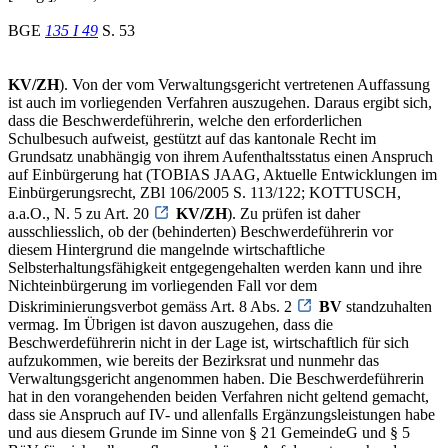
BGE
135 I 49
S. 53
KV/ZH
). Von der vom Verwaltungsgericht vertretenen Auffassung
ist auch im vorliegenden Verfahren auszugehen. Daraus ergibt sich,
dass die Beschwerdeführerin, welche den erforderlichen
Schulbesuch aufweist, gestützt auf das kantonale Recht im
Grundsatz unabhängig von ihrem Aufenthaltsstatus einen Anspruch
auf Einbürgerung hat (TOBIAS JAAG, Aktuelle Entwicklungen im
Einbürgerungsrecht, ZBl 106/2005 S. 113/122; KOTTUSCH,
a.a.O., N. 5 zu Art. 20
KV/ZH
). Zu prüfen ist daher
ausschliesslich, ob der (behinderten) Beschwerdeführerin vor
diesem Hintergrund die mangelnde wirtschaftliche
Selbsterhaltungsfähigkeit entgegengehalten werden kann und ihre
Nichteinbürgerung im vorliegenden Fall vor dem
Diskriminierungsverbot gemäss Art. 8 Abs. 2
BV
standzuhalten
vermag. Im Übrigen ist davon auszugehen, dass die
Beschwerdeführerin nicht in der Lage ist, wirtschaftlich für sich
aufzukommen, wie bereits der Bezirksrat und nunmehr das
Verwaltungsgericht angenommen haben. Die Beschwerdeführerin
hat in den vorangehenden beiden Verfahren nicht geltend gemacht,
dass sie Anspruch auf IV- und allenfalls Ergänzungsleistungen habe
und aus diesem Grunde im Sinne von § 21 GemeindeG und § 5