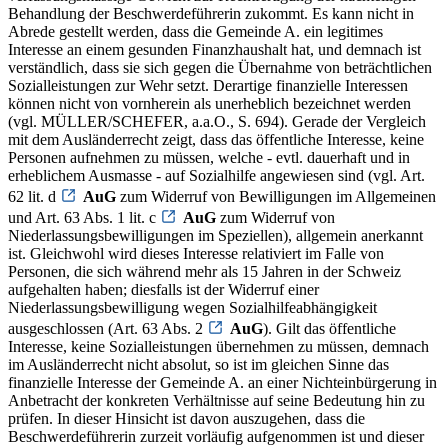
Behandlung der Beschwerdeführerin zukommt. Es kann nicht in
Abrede gestellt werden, dass die Gemeinde A. ein legitimes
Interesse an einem gesunden Finanzhaushalt hat, und demnach ist
verständlich, dass sie sich gegen die Übernahme von beträchtlichen
Sozialleistungen zur Wehr setzt. Derartige finanzielle Interessen
können nicht von vornherein als unerheblich bezeichnet werden
(vgl. MÜLLER/SCHEFER, a.a.O., S. 694). Gerade der Vergleich
mit dem Ausländerrecht zeigt, dass das öffentliche Interesse, keine
Personen aufnehmen zu müssen, welche - evtl. dauerhaft und in
erheblichem Ausmasse - auf Sozialhilfe angewiesen sind (vgl. Art.
62 lit. d
AuG
zum Widerruf von Bewilligungen im Allgemeinen
und Art. 63 Abs. 1 lit. c
AuG
zum Widerruf von
Niederlassungsbewilligungen im Speziellen), allgemein anerkannt
ist. Gleichwohl wird dieses Interesse relativiert im Falle von
Personen, die sich während mehr als 15 Jahren in der Schweiz
aufgehalten haben; diesfalls ist der Widerruf einer
Niederlassungsbewilligung wegen Sozialhilfeabhängigkeit
ausgeschlossen (Art. 63 Abs. 2
AuG
). Gilt das öffentliche
Interesse, keine Sozialleistungen übernehmen zu müssen, demnach
im Ausländerrecht nicht absolut, so ist im gleichen Sinne das
finanzielle Interesse der Gemeinde A. an einer Nichteinbürgerung in
Anbetracht der konkreten Verhältnisse auf seine Bedeutung hin zu
prüfen. In dieser Hinsicht ist davon auszugehen, dass die
Beschwerdeführerin zurzeit vorläufig aufgenommen ist und dieser