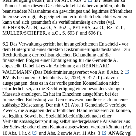
Rechtfertigung bedarf, um vor Art. 8 Abs. 2
BV
bestehen zu
können. Unter diesem Gesichtswinkel ist daher zu prüfen, ob die
beanstandete Massnahme ein gewichtiges und legitimes öffentliches
Interesse verfolgt, als geeignet und erforderlich betrachtet werden
kann und sich gesamthaft als verhältnismässig erweist (vgl.
KIENER/KÄLIN, a.a.O., S. 362 f.; PETERS, a.a.O., Rz. 55 f.;
MÜLLER/SCHEFER, a.a.O., S. 693 f. und 696 f.).
6.2 Das Verwaltungsgericht hat im angefochtenen Entscheid - vor
dem Hintergrund eines direkten Diskriminierungstatbestandes - zur
Rechtfertigung der rechtsungleichen Behandlung auf die
finanziellen Folgen einer Einbürgerung für die Gemeinde A.
abgestellt. Dabei ist es - in Anlehnung an BERNHARD
WALDMANN (Das Diskriminierungsverbot von Art. 8 Abs. 2
BV
als besonderer Gleichheitssatz, 2003, S. 327 ff.) - davon
ausgegangen, dass es in der vorliegenden Konstellation nicht
erforderlich sei, an die Rechtfertigung einen besonders strengen
Massstab anzulegen. Es hat im Einzelnen ausgeführt, bei der
finanziellen Entlastung von Gemeinwesen handle es sich um eine
zulässige Zielsetzung. Der mit § 21 Abs. 1 GemeindeG verfolgte
Zweck, die Ausgaben der öffentlichen Hand reduzieren zu können,
sei legitim. Soweit bei Sozialhilfebedürftigkeit nach einer
Verhältnismässigkeitsprüfung selbst niedergelassene Ausländer aus
der Schweiz oder einem Kanton ausgewiesen werden könnten (Art.
10 Abs. 1 lit. d
und Abs. 2 sowie Art. 11 Abs. 3
ANAG
; vgl.