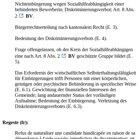
Nichteinbürgerung wegen Sozialhilfeabhängigkeit einer
behinderten Bewerberin; Diskriminierungsverbot; Art. 8 Abs.
2
BV
.
Bürgerrechtserteilung nach kantonalem Recht (E. 3).
Bedeutung des Diskriminierungsverbots (E. 4).
Frage offengelassen, ob der Kreis der Sozialhilfeabhängigen
eine nach Art. 8 Abs. 2
BV
geschützte Gruppe bildet (E.
5).
Das Erfordernis der wirtschaftlichen Selbsterhaltungsfähigkeit
für Einbürgerungen trifft Personen mit einer körperlichen,
geistigen oder psychischen Behinderung in spezifischer Weise
(E. 6.1). Gewichtung der finanziellen Interessen der
Gemeinde; lang andauernder Status der vorläufigen
Aufnahme; Bedeutung der Einbürgerung. Verletzung des
Diskriminierungsverbotes (E. 6.3).
Regeste (fr):
Refus de naturaliser une candidate handicapée en raison de sa
dépendance à l'aide sociale; interdiction de discrimination; art.