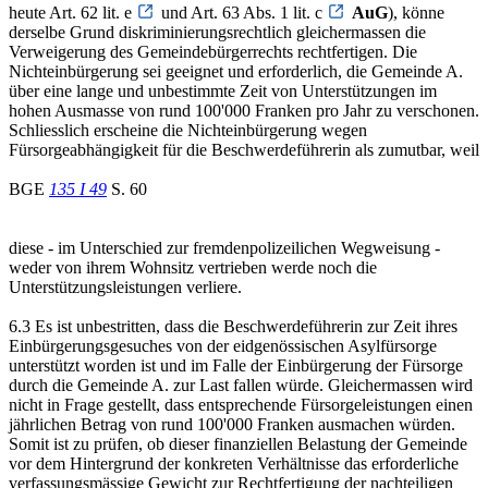
heute Art. 62 lit. e
und Art. 63 Abs. 1 lit. c
AuG
), könne
derselbe Grund diskriminierungsrechtlich gleichermassen die
Verweigerung des Gemeindebürgerrechts rechtfertigen. Die
Nichteinbürgerung sei geeignet und erforderlich, die Gemeinde A.
über eine lange und unbestimmte Zeit von Unterstützungen im
hohen Ausmasse von rund 100'000 Franken pro Jahr zu verschonen.
Schliesslich erscheine die Nichteinbürgerung wegen
Fürsorgeabhängigkeit für die Beschwerdeführerin als zumutbar, weil
BGE
135 I 49
S. 60
diese - im Unterschied zur fremdenpolizeilichen Wegweisung -
weder von ihrem Wohnsitz vertrieben werde noch die
Unterstützungsleistungen verliere.
6.3 Es ist unbestritten, dass die Beschwerdeführerin zur Zeit ihres
Einbürgerungsgesuches von der eidgenössischen Asylfürsorge
unterstützt worden ist und im Falle der Einbürgerung der Fürsorge
durch die Gemeinde A. zur Last fallen würde. Gleichermassen wird
nicht in Frage gestellt, dass entsprechende Fürsorgeleistungen einen
jährlichen Betrag von rund 100'000 Franken ausmachen würden.
Somit ist zu prüfen, ob dieser finanziellen Belastung der Gemeinde
vor dem Hintergrund der konkreten Verhältnisse das erforderliche
verfassungsmässige Gewicht zur Rechtfertigung der nachteiligen