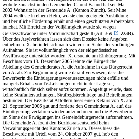
wohnte zunächst in den Gemeinden C. und B. und hat seit Mai
2002 Wohnsitz in der Gemeinde A. (Kanton Zürich). Seit Mitte
2004 weilt sie in einem Heim, wo sie eine geeignete Ausbildung
und berufliche Förderung erhält und einen geschützten Arbeitsplatz
innehat. Mit Erreichen der Volljährigkeit wurde sie wegen
Geistesschwäche unter Vormundschaft gestellt (Art. 369
ZGB
).
Über das Asylverfahren lassen sich dem Dossier keine Angaben
entnehmen. X. befindet sich nach wie vor im Status der vorläufigen
Aufnahme. Sie ist vollumfänglich von der eidgenössischen
Asylfürsorge unterstützt worden. X. ersuchte um Einbürgerung. Mit
Beschluss vom 13. Dezember 2005 lehnte die Bürgerliche
Abteilung des Gemeinderates A. die Aufnahme in das Bürgerrecht
von A. ab. Zur Begründung wurde darauf verwiesen, dass die
Bewerberin die Einbürgerungsvoraussetzungen nicht erfülle und
mangels Erhalts von IV-Leistungen nicht in der Lage sei,
wirtschaftlich für sich selber aufzukommen. Angefügt wurde, dass
keine Strafuntersuchungen, Strafregistereinträge und Betreibungen
bestünden. Der Bezirksrat Affoltern hiess einen Rekurs von X. am
21. September 2006 gut und forderte den Gemeinderat A. auf, das
Einbürgerungsverfahren wieder aufzunehmen und die Bewerberin
im Sinne der Erwägungen ins Gemeindebürgerrecht aufzunehmen.
Die Gemeinde A. focht den Bezirksratsentscheid beim
Verwaltungsgericht des Kantons Zürich an. Dieses hiess die
Beschwerde mit Urteil vom 24. Oktober 2007 gut, hob den