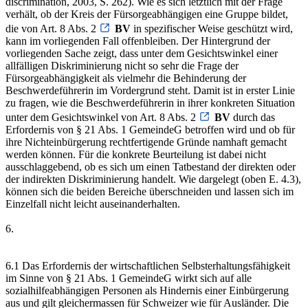
discrimination, 2003, S. 262). Wie es sich letztlich mit der Frage
verhält, ob der Kreis der Fürsorgeabhängigen eine Gruppe bildet,
die von Art. 8 Abs. 2
BV
in spezifischer Weise geschützt wird,
kann im vorliegenden Fall offenbleiben. Der Hintergrund der
vorliegenden Sache zeigt, dass unter dem Gesichtswinkel einer
allfälligen Diskriminierung nicht so sehr die Frage der
Fürsorgeabhängigkeit als vielmehr die Behinderung der
Beschwerdeführerin im Vordergrund steht. Damit ist in erster Linie
zu fragen, wie die Beschwerdeführerin in ihrer konkreten Situation
unter dem Gesichtswinkel von Art. 8 Abs. 2
BV
durch das
Erfordernis von § 21 Abs. 1 GemeindeG betroffen wird und ob für
ihre Nichteinbürgerung rechtfertigende Gründe namhaft gemacht
werden können. Für die konkrete Beurteilung ist dabei nicht
ausschlaggebend, ob es sich um einen Tatbestand der direkten oder
der indirekten Diskriminierung handelt. Wie dargelegt (oben E. 4.3),
können sich die beiden Bereiche überschneiden und lassen sich im
Einzelfall nicht leicht auseinanderhalten.
6.
6.1 Das Erfordernis der wirtschaftlichen Selbsterhaltungsfähigkeit
im Sinne von § 21 Abs. 1 GemeindeG wirkt sich auf alle
sozialhilfeabhängigen Personen als Hindernis einer Einbürgerung
aus und gilt gleichermassen für Schweizer wie für Ausländer. Die