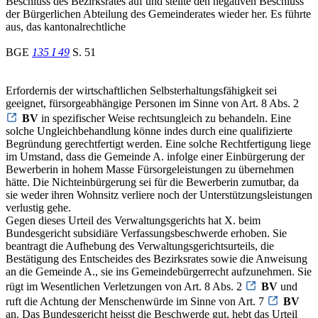
Beschluss des Bezirksrates auf und stellte den negativen Beschluss
der Bürgerlichen Abteilung des Gemeinderates wieder her. Es führte
aus, das kantonalrechtliche
BGE
135 I 49
S. 51
Erfordernis der wirtschaftlichen Selbsterhaltungsfähigkeit sei
geeignet, fürsorgeabhängige Personen im Sinne von Art. 8 Abs. 2
BV
in spezifischer Weise rechtsungleich zu behandeln. Eine
solche Ungleichbehandlung könne indes durch eine qualifizierte
Begründung gerechtfertigt werden. Eine solche Rechtfertigung liege
im Umstand, dass die Gemeinde A. infolge einer Einbürgerung der
Bewerberin in hohem Masse Fürsorgeleistungen zu übernehmen
hätte. Die Nichteinbürgerung sei für die Bewerberin zumutbar, da
sie weder ihren Wohnsitz verliere noch der Unterstützungsleistungen
verlustig gehe.
Gegen dieses Urteil des Verwaltungsgerichts hat X. beim
Bundesgericht subsidiäre Verfassungsbeschwerde erhoben. Sie
beantragt die Aufhebung des Verwaltungsgerichtsurteils, die
Bestätigung des Entscheides des Bezirksrates sowie die Anweisung
an die Gemeinde A., sie ins Gemeindebürgerrecht aufzunehmen. Sie
rügt im Wesentlichen Verletzungen von Art. 8 Abs. 2
BV
und
ruft die Achtung der Menschenwürde im Sinne von Art. 7
BV
an. Das Bundesgericht heisst die Beschwerde gut, hebt das Urteil