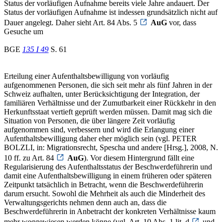
Status der vorläufigen Aufnahme bereits viele Jahre andauert. Der
Status der vorläufigen Aufnahme ist indessen grundsätzlich nicht auf
Dauer angelegt. Daher sieht Art. 84 Abs. 5
AuG
vor, dass
Gesuche um
BGE
135 I 49
S. 61
Erteilung einer Aufenthaltsbewilligung von vorläufig
aufgenommenen Personen, die sich seit mehr als fünf Jahren in der
Schweiz aufhalten, unter Berücksichtigung der Integration, der
familiären Verhältnisse und der Zumutbarkeit einer Rückkehr in den
Herkunftsstaat vertieft geprüft werden müssen. Damit mag sich die
Situation von Personen, die über längere Zeit vorläufig
aufgenommen sind, verbessern und wird die Erlangung einer
Aufenthaltsbewilligung daher eher möglich sein (vgl. PETER
BOLZLI, in: Migrationsrecht, Spescha und andere [Hrsg.], 2008, N.
10 ff. zu Art. 84
AuG
). Vor diesem Hintergrund fällt eine
Regularisierung des Aufenthaltsstatus der Beschwerdeführerin und
damit eine Aufenthaltsbewilligung in einem früheren oder späteren
Zeitpunkt tatsächlich in Betracht, wenn die Beschwerdeführerin
darum ersucht. Sowohl die Mehrheit als auch die Minderheit des
Verwaltungsgerichts nehmen denn auch an, dass die
Beschwerdeführerin in Anbetracht der konkreten Verhältnisse kaum
mehr weggewiesen werden könne (vgl. Art. 10 Abs. 1 lit. d
und