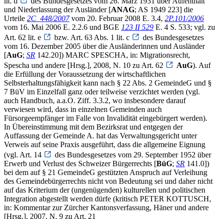
lit. d
des Bundesgesetzes vom 26. März 1931 über Aufenthalt
und Niederlassung der Ausländer [
ANAG
; AS 1949 223] die
Urteile
2C_448/2007
vom 20. Februar 2008 E. 3.4,
2P.101/2006
vom 16. Mai 2006 E. 2.2.6 und BGE
123 II 529
E. 4 S. 533; vgl. zu
Art. 62 lit. e
bzw. Art. 63 Abs. 1 lit. c
des Bundesgesetzes
vom 16. Dezember 2005 über die Ausländerinnen und Ausländer
[
AuG
;
SR
142.20]) MARC SPESCHA, in: Migrationsrecht,
Spescha und andere [Hrsg.], 2008, N. 10 zu Art. 62
AuG
). Auf
die Erfüllung der Voraussetzung der wirtschaftlichen
Selbsterhaltungsfähigkeit kann nach § 22 Abs. 2 GemeindeG und §
7 BüV im Einzelfall ganz oder teilweise verzichtet werden (vgl.
auch Handbuch, a.a.O. Ziff. 3.3.2, wo insbesondere darauf
verwiesen wird, dass in einzelnen Gemeinden auch
Fürsorgeempfänger im Falle von Invalidität eingebürgert werden).
In Übereinstimmung mit dem Bezirksrat und entgegen der
Auffassung der Gemeinde A. hat das Verwaltungsgericht unter
Verweis auf seine Praxis ausgeführt, dass die allgemeine Eignung
(vgl. Art. 14
des Bundesgesetzes vom 29. September 1952 über
Erwerb und Verlust des Schweizer Bürgerrechts [
BüG
;
SR
141.0])
bei dem auf § 21 GemeindeG gestützten Anspruch auf Verleihung
des Gemeindebürgerrechts nicht von Bedeutung sei und daher nicht
auf das Kriterium der (ungenügenden) kulturellen und politischen
Integration abgestellt werden dürfe (kritisch PETER KOTTUSCH,
in: Kommentar zur Zürcher Kantonsverfassung, Häner und andere
[Hrsg.], 2007, N. 9 zu Art. 21