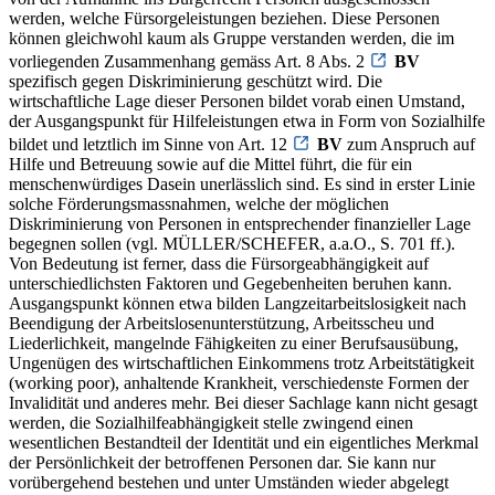
werden, welche Fürsorgeleistungen beziehen. Diese Personen
können gleichwohl kaum als Gruppe verstanden werden, die im
vorliegenden Zusammenhang gemäss Art. 8 Abs. 2
BV
spezifisch gegen Diskriminierung geschützt wird. Die
wirtschaftliche Lage dieser Personen bildet vorab einen Umstand,
der Ausgangspunkt für Hilfeleistungen etwa in Form von Sozialhilfe
bildet und letztlich im Sinne von Art. 12
BV
zum Anspruch auf
Hilfe und Betreuung sowie auf die Mittel führt, die für ein
menschenwürdiges Dasein unerlässlich sind. Es sind in erster Linie
solche Förderungsmassnahmen, welche der möglichen
Diskriminierung von Personen in entsprechender finanzieller Lage
begegnen sollen (vgl. MÜLLER/SCHEFER, a.a.O., S. 701 ff.).
Von Bedeutung ist ferner, dass die Fürsorgeabhängigkeit auf
unterschiedlichsten Faktoren und Gegebenheiten beruhen kann.
Ausgangspunkt können etwa bilden Langzeitarbeitslosigkeit nach
Beendigung der Arbeitslosenunterstützung, Arbeitsscheu und
Liederlichkeit, mangelnde Fähigkeiten zu einer Berufsausübung,
Ungenügen des wirtschaftlichen Einkommens trotz Arbeitstätigkeit
(working poor), anhaltende Krankheit, verschiedenste Formen der
Invalidität und anderes mehr. Bei dieser Sachlage kann nicht gesagt
werden, die Sozialhilfeabhängigkeit stelle zwingend einen
wesentlichen Bestandteil der Identität und ein eigentliches Merkmal
der Persönlichkeit der betroffenen Personen dar. Sie kann nur
vorübergehend bestehen und unter Umständen wieder abgelegt