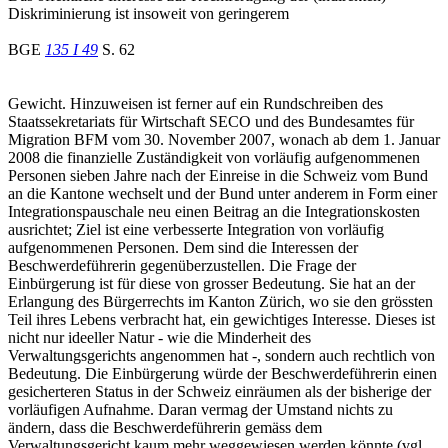
Diskriminierung ist insoweit von geringerem
BGE
135 I 49
S. 62
Gewicht. Hinzuweisen ist ferner auf ein Rundschreiben des
Staatssekretariats für Wirtschaft SECO und des Bundesamtes für
Migration BFM vom 30. November 2007, wonach ab dem 1. Januar
2008 die finanzielle Zuständigkeit von vorläufig aufgenommenen
Personen sieben Jahre nach der Einreise in die Schweiz vom Bund
an die Kantone wechselt und der Bund unter anderem in Form einer
Integrationspauschale neu einen Beitrag an die Integrationskosten
ausrichtet; Ziel ist eine verbesserte Integration von vorläufig
aufgenommenen Personen. Dem sind die Interessen der
Beschwerdeführerin gegenüberzustellen. Die Frage der
Einbürgerung ist für diese von grosser Bedeutung. Sie hat an der
Erlangung des Bürgerrechts im Kanton Zürich, wo sie den grössten
Teil ihres Lebens verbracht hat, ein gewichtiges Interesse. Dieses ist
nicht nur ideeller Natur - wie die Minderheit des
Verwaltungsgerichts angenommen hat -, sondern auch rechtlich von
Bedeutung. Die Einbürgerung würde der Beschwerdeführerin einen
gesicherteren Status in der Schweiz einräumen als der bisherige der
vorläufigen Aufnahme. Daran vermag der Umstand nichts zu
ändern, dass die Beschwerdeführerin gemäss dem
Verwaltungsgericht kaum mehr weggewiesen werden könnte (vgl.