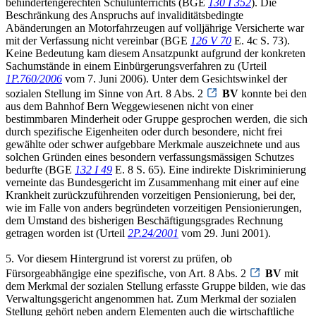
behindertengerechten Schulunterrichts (BGE
130 I 352
). Die
Beschränkung des Anspruchs auf invaliditätsbedingte
Abänderungen an Motorfahrzeugen auf volljährige Versicherte war
mit der Verfassung nicht vereinbar (BGE
126 V 70
E. 4c S. 73).
Keine Bedeutung kam diesem Ansatzpunkt aufgrund der konkreten
Sachumstände in einem Einbürgerungsverfahren zu (Urteil
1P.760/2006
vom 7. Juni 2006). Unter dem Gesichtswinkel der
sozialen Stellung im Sinne von Art. 8 Abs. 2
BV
konnte bei den
aus dem Bahnhof Bern Weggewiesenen nicht von einer
bestimmbaren Minderheit oder Gruppe gesprochen werden, die sich
durch spezifische Eigenheiten oder durch besondere, nicht frei
gewählte oder schwer aufgebbare Merkmale auszeichnete und aus
solchen Gründen eines besondern verfassungsmässigen Schutzes
bedurfte (BGE
132 I 49
E. 8 S. 65). Eine indirekte Diskriminierung
verneinte das Bundesgericht im Zusammenhang mit einer auf eine
Krankheit zurückzuführenden vorzeitigen Pensionierung, bei der,
wie im Falle von anders begründeten vorzeitigen Pensionierungen,
dem Umstand des bisherigen Beschäftigungsgrades Rechnung
getragen worden ist (Urteil
2P.24/2001
vom 29. Juni 2001).
5. Vor diesem Hintergrund ist vorerst zu prüfen, ob
Fürsorgeabhängige eine spezifische, von Art. 8 Abs. 2
BV
mit
dem Merkmal der sozialen Stellung erfasste Gruppe bilden, wie das
Verwaltungsgericht angenommen hat. Zum Merkmal der sozialen
Stellung gehört neben andern Elementen auch die wirtschaftliche