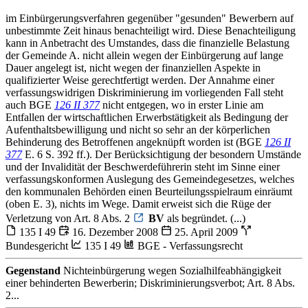
im Einbürgerungsverfahren gegenüber "gesunden" Bewerbern auf
unbestimmte Zeit hinaus benachteiligt wird. Diese Benachteiligung
kann in Anbetracht des Umstandes, dass die finanzielle Belastung
der Gemeinde A. nicht allein wegen der Einbürgerung auf lange
Dauer angelegt ist, nicht wegen der finanziellen Aspekte in
qualifizierter Weise gerechtfertigt werden. Der Annahme einer
verfassungswidrigen Diskriminierung im vorliegenden Fall steht
auch BGE
126 II 377
nicht entgegen, wo in erster Linie am
Entfallen der wirtschaftlichen Erwerbstätigkeit als Bedingung der
Aufenthaltsbewilligung und nicht so sehr an der körperlichen
Behinderung des Betroffenen angeknüpft worden ist (BGE
126 II
377
E. 6 S. 392 ff.). Der Berücksichtigung der besondern Umstände
und der Invalidität der Beschwerdeführerin steht im Sinne einer
verfassungskonformen Auslegung des Gemeindegesetzes, welches
den kommunalen Behörden einen Beurteilungsspielraum einräumt
(oben E. 3), nichts im Wege. Damit erweist sich die Rüge der
Verletzung von Art. 8 Abs. 2
BV
als begründet. (...)
135 I 49
16. Dezember 2008
25. April 2009
Bundesgericht
135 I 49
BGE - Verfassungsrecht
Gegenstand
Nichteinbürgerung wegen Sozialhilfeabhängigkeit
einer behinderten Bewerberin; Diskriminierungsverbot; Art. 8 Abs.
2...