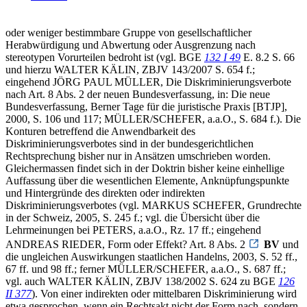
oder weniger bestimmbare Gruppe von gesellschaftlicher
Herabwürdigung und Abwertung oder Ausgrenzung nach
stereotypen Vorurteilen bedroht ist (vgl. BGE
132 I 49
E. 8.2 S. 66
und hierzu WALTER KÄLIN, ZBJV 143/2007 S. 654 f.;
eingehend JÖRG PAUL MÜLLER, Die Diskriminierungsverbote
nach Art. 8 Abs. 2 der neuen Bundesverfassung, in: Die neue
Bundesverfassung, Berner Tage für die juristische Praxis [BTJP],
2000, S. 106 und 117; MÜLLER/SCHEFER, a.a.O., S. 684 f.). Die
Konturen betreffend die Anwendbarkeit des
Diskriminierungsverbotes sind in der bundesgerichtlichen
Rechtsprechung bisher nur in Ansätzen umschrieben worden.
Gleichermassen findet sich in der Doktrin bisher keine einhellige
Auffassung über die wesentlichen Elemente, Anknüpfungspunkte
und Hintergründe des direkten oder indirekten
Diskriminierungsverbotes (vgl. MARKUS SCHEFER, Grundrechte
in der Schweiz, 2005, S. 245 f.; vgl. die Übersicht über die
Lehrmeinungen bei PETERS, a.a.O., Rz. 17 ff.; eingehend
ANDREAS RIEDER, Form oder Effekt? Art. 8 Abs. 2
BV
und
die ungleichen Auswirkungen staatlichen Handelns, 2003, S. 52 ff.,
67 ff. und 98 ff.; ferner MÜLLER/SCHEFER, a.a.O., S. 687 ff.;
vgl. auch WALTER KÄLIN, ZBJV 138/2002 S. 624 zu BGE
126
II 377
). Von einer indirekten oder mittelbaren Diskriminierung wird
etwa gesprochen, wenn ein Rechtsakt nicht der Form nach, sondern