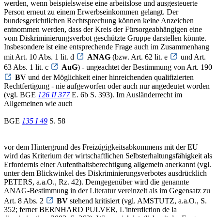
werden, wenn beispielsweise eine arbeitslose und ausgesteuerte
Person erneut zu einem Erwerbseinkommen gelangt. Der
bundesgerichtlichen Rechtsprechung können keine Anzeichen
entnommen werden, dass der Kreis der Fürsorgeabhängigen eine
vom Diskriminierungsverbot geschützte Gruppe darstellen könnte.
Insbesondere ist eine entsprechende Frage auch im Zusammenhang
mit Art. 10 Abs. 1 lit. d
ANAG
(bzw. Art. 62 lit. e
und Art.
63 Abs. 1 lit. c
AuG
) - ungeachtet der Bestimmung von Art. 190
BV
und der Möglichkeit einer hinreichenden qualifizierten
Rechtfertigung - nie aufgeworfen oder auch nur angedeutet worden
(vgl. BGE
126 II 377
E. 6b S. 393). Im Ausländerrecht im
Allgemeinen wie auch
BGE
135 I 49
S. 58
vor dem Hintergrund des Freizügigkeitsabkommens mit der EU
wird das Kriterium der wirtschaftlichen Selbsterhaltungsfähigkeit als
Erfordernis einer Aufenthaltsberechtigung allgemein anerkannt (vgl.
unter dem Blickwinkel des Diskriminierungsverbotes ausdrücklich
PETERS, a.a.O., Rz. 42). Demgegenüber wird die genannte
ANAG-Bestimmung in der Literatur vereinzelt als im Gegensatz zu
Art. 8 Abs. 2
BV
stehend kritisiert (vgl. AMSTUTZ, a.a.O., S.
352; ferner BERNHARD PULVER, L'interdiction de la