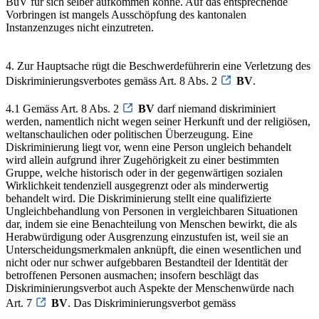
BüV für sich selber aufkommen könne. Auf das entsprechende
Vorbringen ist mangels Ausschöpfung des kantonalen
Instanzenzuges nicht einzutreten.
4. Zur Hauptsache rügt die Beschwerdeführerin eine Verletzung des
Diskriminierungsverbotes gemäss Art. 8 Abs. 2
BV
.
4.1 Gemäss Art. 8 Abs. 2
BV
darf niemand diskriminiert
werden, namentlich nicht wegen seiner Herkunft und der religiösen,
weltanschaulichen oder politischen Überzeugung. Eine
Diskriminierung liegt vor, wenn eine Person ungleich behandelt
wird allein aufgrund ihrer Zugehörigkeit zu einer bestimmten
Gruppe, welche historisch oder in der gegenwärtigen sozialen
Wirklichkeit tendenziell ausgegrenzt oder als minderwertig
behandelt wird. Die Diskriminierung stellt eine qualifizierte
Ungleichbehandlung von Personen in vergleichbaren Situationen
dar, indem sie eine Benachteilung von Menschen bewirkt, die als
Herabwürdigung oder Ausgrenzung einzustufen ist, weil sie an
Unterscheidungsmerkmalen anknüpft, die einen wesentlichen und
nicht oder nur schwer aufgebbaren Bestandteil der Identität der
betroffenen Personen ausmachen; insofern beschlägt das
Diskriminierungsverbot auch Aspekte der Menschenwürde nach
Art. 7
BV
. Das Diskriminierungsverbot gemäss