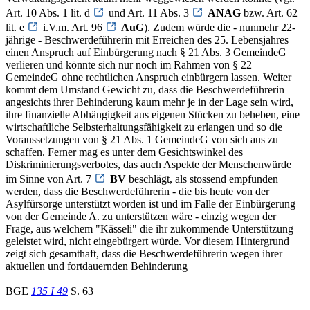
Art. 10 Abs. 1 lit. d
und Art. 11 Abs. 3
ANAG
bzw. Art. 62
lit. e
i.V.m. Art. 96
AuG
). Zudem würde die - nunmehr 22-
jährige - Beschwerdeführerin mit Erreichen des 25. Lebensjahres
einen Anspruch auf Einbürgerung nach § 21 Abs. 3 GemeindeG
verlieren und könnte sich nur noch im Rahmen von § 22
GemeindeG ohne rechtlichen Anspruch einbürgern lassen. Weiter
kommt dem Umstand Gewicht zu, dass die Beschwerdeführerin
angesichts ihrer Behinderung kaum mehr je in der Lage sein wird,
ihre finanzielle Abhängigkeit aus eigenen Stücken zu beheben, eine
wirtschaftliche Selbsterhaltungsfähigkeit zu erlangen und so die
Voraussetzungen von § 21 Abs. 1 GemeindeG von sich aus zu
schaffen. Ferner mag es unter dem Gesichtswinkel des
Diskriminierungsverbotes, das auch Aspekte der Menschenwürde
im Sinne von Art. 7
BV
beschlägt, als stossend empfunden
werden, dass die Beschwerdeführerin - die bis heute von der
Asylfürsorge unterstützt worden ist und im Falle der Einbürgerung
von der Gemeinde A. zu unterstützen wäre - einzig wegen der
Frage, aus welchem "Kässeli" die ihr zukommende Unterstützung
geleistet wird, nicht eingebürgert würde. Vor diesem Hintergrund
zeigt sich gesamthaft, dass die Beschwerdeführerin wegen ihrer
aktuellen und fortdauernden Behinderung
BGE
135 I 49
S. 63