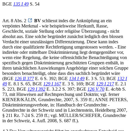
BGE
135 I 49
S. 54
Art. 8 Abs. 2
BV
schliesst indes die Anknüpfung an ein
verpöntes Merkmal - wie beispielsweise Herkunft, Rasse,
Geschlecht, soziale Stellung oder religiöse Überzeugung - nicht
absolut aus. Eine solche begründet zunächst lediglich den blossen
Verdacht einer unzulässigen Differenzierung. Diese kann indes
durch eine qualifizierte Rechtfertigung umgestossen werden. - Eine
indirekte oder mittelbare Diskriminierung liegt demgegenüber vor,
wenn eine Regelung, die keine offensichtliche Benachteiligung von
spezifisch gegen Diskriminierung geschützten Gruppen enthält, in
ihren tatsächlichen Auswirkungen Angehörige einer solchen Gruppe
besonders benachteiligt, ohne dass dies sachlich begründet wäre
(BGE
126 II 377
E. 6 S. 392; BGE
134 I 49
E. 3 S. 53; BGE
132 I
49
E. 8.1 S. 65, BGE
129 I 167
E. 3 S. 169; BGE
129 I 217
E. 2.1
S. 223, BGE
129 I 392
E. 3.2.2 S. 397; BGE
126 V 70
E. 4c/bb S.
73, mit Hinweisen auf Rechtsprechung und Doktrin; vgl. ferner
KIENER/KÄLIN, Grundrechte, 2007, S. 359 ff.; ANNE PETERS,
Diskriminierungsverbote, in: Handbuch der Grundrechte -
Grundrechte in der Schweiz und in Liechtenstein, Heidelberg 2007,
§ 211 Rz. 7-24 S. 259 ff.; vgl. MÜLLER/SCHEFER, Grundrechte
in der Schweiz, 4. Aufl. 2008, S. 687 ff.).