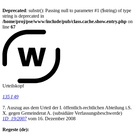
Deprecated
: substr(): Passing null to parameter #1 ($string) of type
string is deprecated in
/home/proj/pse/www/include/pub/class.cache.show.entry.php
on
line
67
Urteilskopf
135 I 49
7. Auszug aus dem Urteil der I. öffentlich-rechtlichen Abteilung i.S.
X. gegen Gemeinderat A. (subsidiäre Verfassungsbeschwerde)
1D_19/2007
vom 16. Dezember 2008
Regeste (de):