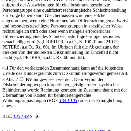
aufgrund der Auswirkungen für eine bestimmte geschützte
Personengruppe eine qualifiziert rechtsungleiche Schlechterstellung
zur Folge haben kann. Gleichermassen wird eine solche
angenommen, wenn eine Norm neutrale Differenzierungen aufweist
und besonders geschützte Personengruppen in spezifischer Weise
rechtsungleich trifft oder aber wenn mangels erforderlicher
Differenzierung eine des Schutzes bedürftige Gruppe besonders
benachteiligt wird (vgl. RIEDER, a.a.O., S. 100 ff. und 210 ff.;
PETERS, a.a.O., Rz. 60). Im Übrigen fällt die Abgrenzung der
direkten von der indirekten Diskriminierung im Einzelfall nicht
leicht (vgl. PETERS, a.a.O., Rz. 60 und 62).
4.4 Für den vorliegenden Zusammenhang kann auf die folgenden
Urteile des Bundesgerichts zum Diskriminierungsverbot gemäss Art.
8 Abs. 2
BV
hingewiesen werden: Dem Verbot der
Diskriminierung wegen körperlicher, geistiger oder psychischer
Behinderung wurde Rechnung getragen im Zusammenhang mit der
Übernahme von Kosten für behindertengerechte
Wohnungsanpassungen (BGE
134 I 105
) oder der Ermöglichung
eines
BGE
135 I 49
S. 56