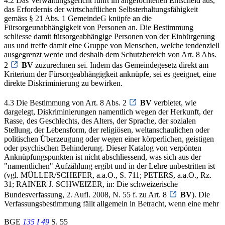
4.2 Das Verwaltungsgericht führt im angefochtenen Entscheid aus,
das Erfordernis der wirtschaftlichen Selbsterhaltungsfähigkeit
gemäss § 21 Abs. 1 GemeindeG knüpfe an die
Fürsorgeunabhängigkeit von Personen an. Die Bestimmung
schliesse damit fürsorgeabhängige Personen von der Einbürgerung
aus und treffe damit eine Gruppe von Menschen, welche tendenziell
ausgegrenzt werde und deshalb dem Schutzbereich von Art. 8 Abs.
2
BV
zuzurechnen sei. Indem das Gemeindegesetz direkt am
Kriterium der Fürsorgeabhängigkeit anknüpfe, sei es geeignet, eine
direkte Diskriminierung zu bewirken.
4.3 Die Bestimmung von Art. 8 Abs. 2
BV
verbietet, wie
dargelegt, Diskriminierungen namentlich wegen der Herkunft, der
Rasse, des Geschlechts, des Alters, der Sprache, der sozialen
Stellung, der Lebensform, der religiösen, weltanschaulichen oder
politischen Überzeugung oder wegen einer körperlichen, geistigen
oder psychischen Behinderung. Dieser Katalog von verpönten
Anknüpfungspunkten ist nicht abschliessend, was sich aus der
"namentlichen" Aufzählung ergibt und in der Lehre unbestritten ist
(vgl. MÜLLER/SCHEFER, a.a.O., S. 711; PETERS, a.a.O., Rz.
31; RAINER J. SCHWEIZER, in: Die schweizerische
Bundesverfassung, 2. Aufl. 2008, N. 55 f. zu Art. 8
BV
). Die
Verfassungsbestimmung fällt allgemein in Betracht, wenn eine mehr
BGE
135 I 49
S. 55