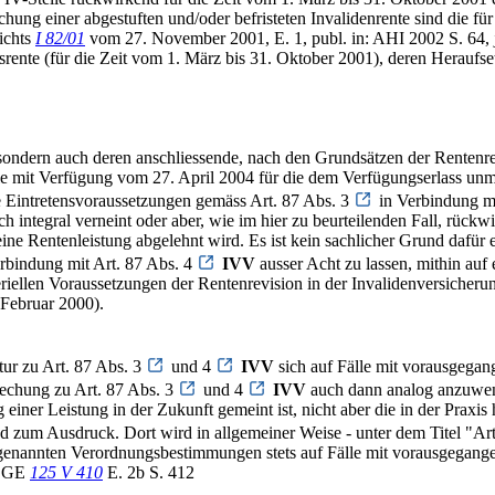
ung einer abgestuften und/oder befristeten Invalidenrente sind die 
ichts
I 82/01
vom 27. November 2001, E. 1, publ. in: AHI 2002 S. 64,
lsrente (für die Zeit vom 1. März bis 31. Oktober 2001), deren Heraufse
, sondern auch deren anschliessende, nach den Grundsätzen der Rent
e mit Verfügung vom 27. April 2004 für die dem Verfügungserlass unm
 Eintretensvoraussetzungen gemäss Art. 87 Abs. 3
in Verbindung m
tegral verneint oder aber, wie im hier zu beurteilenden Fall, rückwirk
 eine Rentenleistung abgelehnt wird. Es ist kein sachlicher Grund dafü
rbindung mit Art. 87 Abs. 4
IVV
ausser Acht zu lassen, mithin au
ellen Voraussetzungen der Rentenrevision in der Invalidenversicherun
Februar 2000).
tur zu Art. 87 Abs. 3
und 4
IVV
sich auf Fälle mit vorausgegan
rechung zu Art. 87 Abs. 3
und 4
IVV
auch dann analog anzuwend
 einer Leistung in der Zukunft gemeint ist, nicht aber die in der Praxi
d zum Ausdruck. Dort wird in allgemeiner Weise - unter dem Titel "Ar
 genannten Verordnungsbestimmungen stets auf Fälle mit vorausgegang
s BGE
125 V 410
E. 2b S. 412