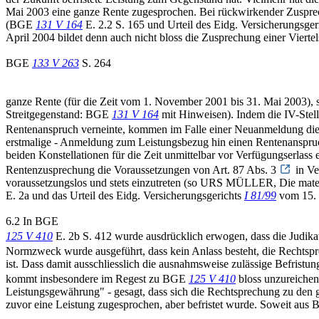
Mai 2003 eine ganze Rente zugesprochen. Bei rückwirkender Zusprech
(BGE
131 V 164
E. 2.2 S. 165 und Urteil des Eidg. Versicherungsger
April 2004 bildet denn auch nicht bloss die Zusprechung einer Vierte
BGE
133 V 263
S. 264
ganze Rente (für die Zeit vom 1. November 2001 bis 31. Mai 2003)
Streitgegenstand: BGE
131 V 164
mit Hinweisen). Indem die IV-Stell
Rentenanspruch verneinte, kommen im Falle einer Neuanmeldung die
erstmalige - Anmeldung zum Leistungsbezug hin einen Rentenanspruch in
beiden Konstellationen für die Zeit unmittelbar vor Verfügungserlass
Rentenzusprechung die Voraussetzungen von Art. 87 Abs. 3
in Ve
voraussetzungslos und stets einzutreten (so URS MÜLLER, Die materi
E. 2a und das Urteil des Eidg. Versicherungsgerichts
I 81/99
vom 15. 
6.2 In BGE
125 V 410
E. 2b S. 412 wurde ausdrücklich erwogen, dass die Judika
Normzweck wurde ausgeführt, dass kein Anlass besteht, die Rechtsp
ist. Dass damit ausschliesslich die ausnahmsweise zulässige Befristung
kommt insbesondere im Regest zu BGE
125 V 410
bloss unzureichen
Leistungsgewährung" - gesagt, dass sich die Rechtsprechung zu den
zuvor eine Leistung zugesprochen, aber befristet wurde. Soweit au