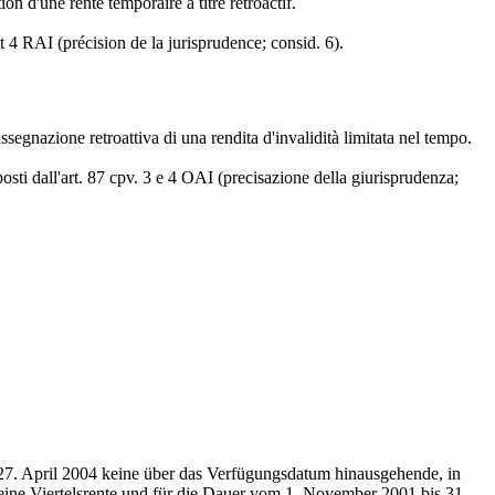
n d'une rente temporaire à titre rétroactif.
et 4 RAI (précision de la jurisprudence; consid. 6).
gnazione retroattiva di una rendita d'invalidità limitata nel tempo.
osti dall'art. 87 cpv. 3 e 4 OAI (precisazione della giurisprudenza;
 27. April 2004 keine über das Verfügungsdatum hinausgehende, in
 eine Viertelsrente und für die Dauer vom 1. November 2001 bis 31.