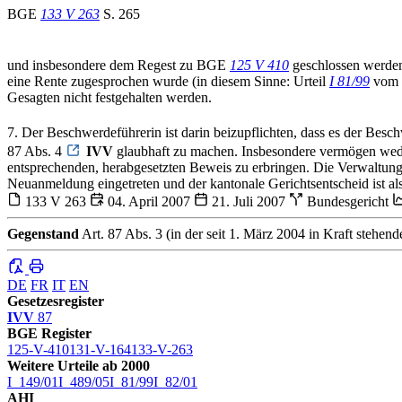
BGE
133 V 263
S. 265
und insbesondere dem Regest zu BGE
125 V 410
geschlossen werden
eine Rente zugesprochen wurde (in diesem Sinne: Urteil
I 81/99
vom 1
Gesagten nicht festgehalten werden.
7. Der Beschwerdeführerin ist darin beizupflichten, dass es der Bes
87 Abs. 4
IVV
glaubhaft zu machen. Insbesondere vermögen wede
entsprechenden, herabgesetzten Beweis zu erbringen. Die Verwaltung, 
Neuanmeldung eingetreten und der kantonale Gerichtsentscheid ist al
133 V 263
04. April 2007
21. Juli 2007
Bundesgericht
Gegenstand
Art. 87 Abs. 3 (in der seit 1. März 2004 in Kraft stehe
DE
FR
IT
EN
Gesetzesregister
IVV
87
BGE Register
125-V-410
131-V-164
133-V-263
Weitere Urteile ab 2000
I_149/01
I_489/05
I_81/99
I_82/01
AHI