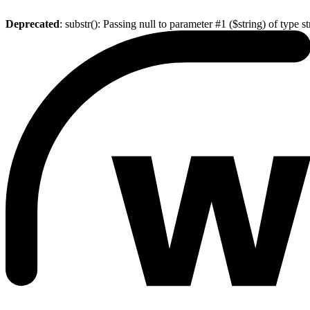
Deprecated
: substr(): Passing null to parameter #1 ($string) of type s