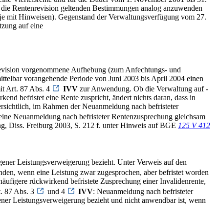
für die Rentenrevision geltenden Bestimmungen analog anzuwenden
 je mit Hinweisen). Gegenstand der Verwaltungsverfügung vom 27.
tzung auf eine
enrevision vorgenommene Aufhebung (zum Anfechtungs- und
ittelbar vorangehende Periode von Juni 2003 bis April 2004 einen
it Art. 87 Abs. 4
IVV
zur Anwendung. Ob die Verwaltung auf -
end befristet eine Rente zuspricht, ändert nichts daran, dass in
r ersichtlich, im Rahmen der Neuanmeldung nach befristeter
f eine Neuanmeldung nach befristeter Rentenzusprechung gleichsam
g, Diss. Freiburg 2003, S. 212 f. unter Hinweis auf BGE
125 V 412
gener Leistungsverweigerung bezieht. Unter Verweis auf den
en, wenn eine Leistung zwar zugesprochen, aber befristet worden
s häufigere rückwirkend befristete Zusprechung einer Invalidenrente,
t. 87 Abs. 3
und 4
IVV
: Neuanmeldung nach befristeter
ener Leistungsverweigerung bezieht und nicht anwendbar ist, wenn