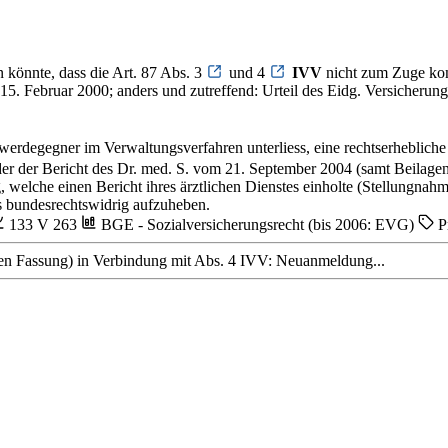
 könnte, dass die Art. 87 Abs. 3
und 4
IVV
nicht zum Zuge ko
5. Februar 2000; anders und zutreffend: Urteil des Eidg. Versicherun
chwerdegegner im Verwaltungsverfahren unterliess, eine rechtserheblic
r der Bericht des Dr. med. S. vom 21. September 2004 (samt Beilage
welche einen Bericht ihres ärztlichen Dienstes einholte (Stellungnahm
s bundesrechtswidrig aufzuheben.
133 V 263
BGE - Sozialversicherungsrecht (bis 2006: EVG)
Pr
nden Fassung) in Verbindung mit Abs. 4 IVV: Neuanmeldung...