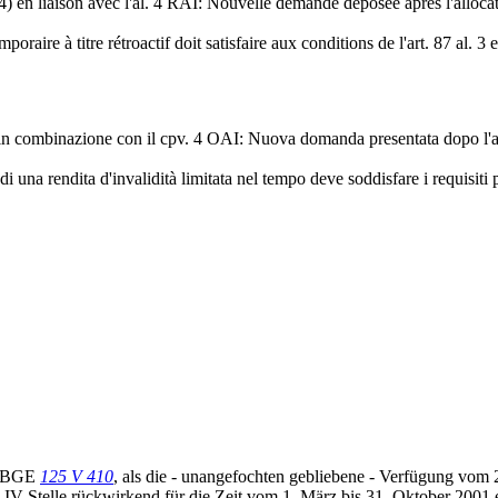
) en liaison avec l'al. 4 RAI: Nouvelle demande déposée après l'allocatio
aire à titre rétroactif doit satisfaire aux conditions de l'art. 87 al. 3 
 in combinazione con il cpv. 4 OAI: Nuova domanda presentata dopo l'asse
una rendita d'invalidità limitata nel tempo deve soddisfare i requisiti p
in BGE
125 V 410
, als die - unangefochten gebliebene - Verfügung vom
e IV-Stelle rückwirkend für die Zeit vom 1. März bis 31. Oktober 2001