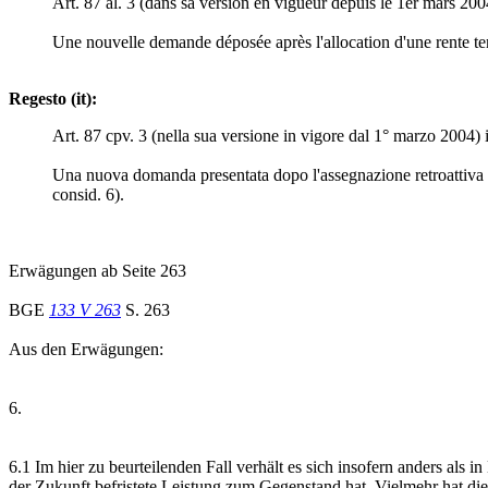
Art. 87 al. 3 (dans sa version en vigueur depuis le 1er mars 2004
Une nouvelle demande déposée après l'allocation d'une rente tempor
Regesto (it):
Art. 87 cpv. 3 (nella sua versione in vigore dal 1° marzo 2004)
Una nuova domanda presentata dopo l'assegnazione retroattiva di 
consid. 6).
Erwägungen ab Seite 263
BGE
133 V 263
S. 263
Aus den Erwägungen:
6.
6.1 Im hier zu beurteilenden Fall verhält es sich insofern anders als 
der Zukunft befristete Leistung zum Gegenstand hat. Vielmehr hat di