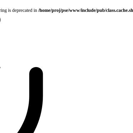
tring is deprecated in
/home/proj/pse/www/include/pub/class.cache.s