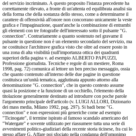
del servizio incriminato. A questo proposito l'istanza precedente ha
correttamente rilevato, a fronte di un'attenta ed equilibrata analisi sia
della forma che della sostanza dello stesso, come a determinarne il
carattere di offensività all'onore non concorrano unicamente la veste
grafica e l'impaginazione, quant'anche la combinazione di entrambi
gli elementi con tre fotografie dell'interessato sotto il pulsante "G.
connection". Contrariamente a quanto sostenuto nel gravame il
pulsante in questione non è un elemento secondario del servizio, ma
ne costituisce l'architrave grafica visto che oltre ad essere posto in
una zona di alta visibilità (sull'importanza ottica dei quadranti
superiori della pagina v. ad esempio ALBERTO PAPUZZI,
Professione giornalista. Tecniche e regole di un mestiere, Roma
1998, pag. 72) comunica al lettore un ben preciso messaggio, ossia
che quanto contenuto all'interno delle due pagine in questione
costituisca un'unità tematica, agglutinata appunto attorno alla
denominazione "G. connection", che in questo contesto assume
quasi la posizione e la funzione di un occhiello, l'elemento della
titolazione generalmente destinato ad introdurre con poche parole
l'argomento principale dell'articolo (v. LUIGI ALLORI, Dizionario
dei mass media, Milano 1992, pag. 297). Si badi bene "G.
connection" e non espressioni più generiche come ad esempio
"Ticinogate", il termine ispirato al famoso scandalo americano del
"Watergate" e sovente utilizzato per riassumere tutta una serie di
avvenimenti politico-giudiziari della recente storia ticinese, fra cui lo
stesso affare G. Affare poi sfociato nella condanna dell'omonimo