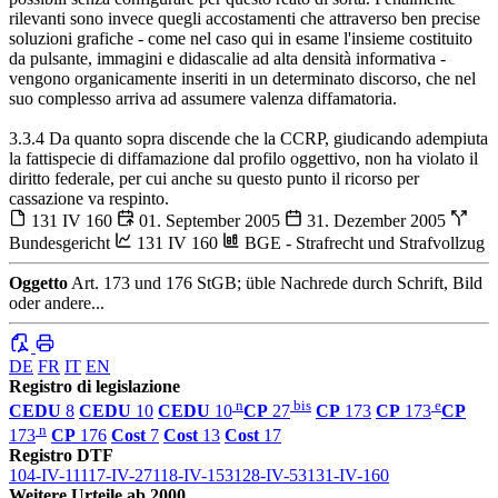
rilevanti sono invece quegli accostamenti che attraverso ben precise
soluzioni grafiche - come nel caso qui in esame l'insieme costituito
da pulsante, immagini e didascalie ad alta densità informativa -
vengono organicamente inseriti in un determinato discorso, che nel
suo complesso arriva ad assumere valenza diffamatoria.
3.3.4 Da quanto sopra discende che la CCRP, giudicando adempiuta
la fattispecie di diffamazione dal profilo oggettivo, non ha violato il
diritto federale, per cui anche su questo punto il ricorso per
cassazione va respinto.
131 IV 160
01. September 2005
31. Dezember 2005
Bundesgericht
131 IV 160
BGE - Strafrecht und Strafvollzug
Oggetto
Art. 173 und 176 StGB; üble Nachrede durch Schrift, Bild
oder andere...
DE
FR
IT
EN
Registro di legislazione
n
bis
e
CEDU
8
CEDU
10
CEDU
10
CP
27
CP
173
CP
173
CP
n
173
CP
176
Cost
7
Cost
13
Cost
17
Registro DTF
104-IV-11
117-IV-27
118-IV-153
128-IV-53
131-IV-160
Weitere Urteile ab 2000