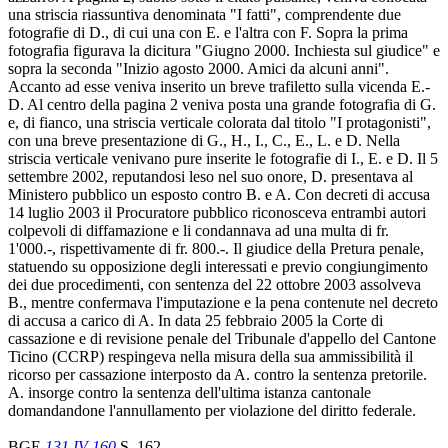
una striscia riassuntiva denominata "I fatti", comprendente due
fotografie di D., di cui una con E. e l'altra con F. Sopra la prima
fotografia figurava la dicitura "Giugno 2000. Inchiesta sul giudice" e
sopra la seconda "Inizio agosto 2000. Amici da alcuni anni".
Accanto ad esse veniva inserito un breve trafiletto sulla vicenda E.-
D. Al centro della pagina 2 veniva posta una grande fotografia di G.
e, di fianco, una striscia verticale colorata dal titolo "I protagonisti",
con una breve presentazione di G., H., I., C., E., L. e D. Nella
striscia verticale venivano pure inserite le fotografie di I., E. e D. Il 5
settembre 2002, reputandosi leso nel suo onore, D. presentava al
Ministero pubblico un esposto contro B. e A. Con decreti di accusa
14 luglio 2003 il Procuratore pubblico riconosceva entrambi autori
colpevoli di diffamazione e li condannava ad una multa di fr.
1'000.-, rispettivamente di fr. 800.-. Il giudice della Pretura penale,
statuendo su opposizione degli interessati e previo congiungimento
dei due procedimenti, con sentenza del 22 ottobre 2003 assolveva
B., mentre confermava l'imputazione e la pena contenute nel decreto
di accusa a carico di A. In data 25 febbraio 2005 la Corte di
cassazione e di revisione penale del Tribunale d'appello del Cantone
Ticino (CCRP) respingeva nella misura della sua ammissibilità il
ricorso per cassazione interposto da A. contro la sentenza pretorile.
A. insorge contro la sentenza dell'ultima istanza cantonale
domandandone l'annullamento per violazione del diritto federale.
BGE
131 IV 160
S. 162