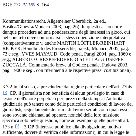
BGE
131 IV 160
S. 164
Kommunikationsrecht, Allgemeiner Überblick, 2a ed.,
Basilea/Ginevra/Monaco 2003, pag. 26). In questi casi occorre
dunque procedere ad una ponderazione degli interessi in gioco, cui
nel concreto deve conformarsi la stessa operazione interpretativa
(comparativamente v. anche MARTIN LÖFFLER/REINHART
RICKER, Handbuch des Presserechts, 5a ed., Monaco 2005, pag.
73 e seg.; YVES MAYAUD, Code pénal, Parigi 2004, pag. 1860 e
seg.; ALBERTO CRESPI/FEDERICO STELLA/ GIUSEPPE
ZUCCALÀ, Commentario breve al Codice penale, Padova 2003,
pag. 1900 e seg., con riferimenti alle rispettive prassi costituzionali).
3.3.2 In tal senso, a prescindere dal regime particolare dell'art. 27bis
CP
, il giornalista non beneficia di alcun privilegio in caso di
lesione dell'onore perpetrata per mezzo della stampa. L'autorità
giudiziaria può tenere conto delle particolari condizioni di lavoro dei
giornalisti, segnatamente dei ritmi di lavoro serrati con i quali essi
sono sovente chiamati ad operare, nonché della loro missione
specifica solo nelle questioni, come ad esempio quelle poste all'art.
173 n
. 3
CP
(interesse pubblico alla divulgazione, motivo
sufficiente, dovere di verifica delle informazioni), in cui la legge le