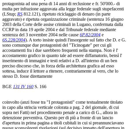
protagonista ad una pena di 14 anni di reclusione e fr. 50'000.- di
multa per infrazione aggravata alla legge federale sugli stupefacenti
(LStup;
RS
812.121), ripetuto riciclaggio di denaro (in parte
aggravato) e ripetuta organizzazione criminale (sentenza 16 giugno
2003 della Corte delle assise criminali in Lugano, confermata dalla
CCRP in data 19 aprile 2004 e dal Tribunale federale mediante
sentenza del 3 novembre 2004 nelle cause
6P.82/2004
e
6S.228/2004
). A torto insiste quindi l'insorgente sul fatto che D. e G.
sono comunque due protagonisti del "Ticinogate" per cui gli
accostamenti fra i due sarebbero frequenti nella stampa. Non è l'
accostamento grafico in quanto tale ad essere diffamatorio, bensì l'
inserimento di immagini e testi relativi a D. all'interno di un ben
preciso discorso che, in forza della architettura grafica ad esso
sottesa, induce il lettore a ritenere, contrariamente al vero, che lo
stesso D. fosse direttamente
BGE
131 IV 160
S. 166
coinvolto (anzi fosse tra "I protagonisti" come testualmente titolato
in capo alla striscia verticale colorata a pag. 2 del giornale, di cui
sopra nei Fatti) nel procedimento penale a carico di G., allora in
detenzione preventiva. Questo per di più a fronte di un lancio
d'apertura in prima pagina a titoli cubitali in cui si preannunciavano
nuove sconvolgenti rivelazioni (sul decisivo impatto dell'apertura in