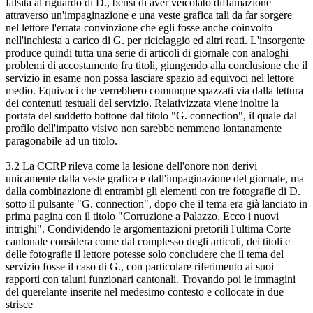
falsità al riguardo di D., bensì di aver veicolato diffamazione
attraverso un'impaginazione e una veste grafica tali da far sorgere
nel lettore l'errata convinzione che egli fosse anche coinvolto
nell'inchiesta a carico di G. per riciclaggio ed altri reati. L'insorgente
produce quindi tutta una serie di articoli di giornale con analoghi
problemi di accostamento fra titoli, giungendo alla conclusione che il
servizio in esame non possa lasciare spazio ad equivoci nel lettore
medio. Equivoci che verrebbero comunque spazzati via dalla lettura
dei contenuti testuali del servizio. Relativizzata viene inoltre la
portata del suddetto bottone dal titolo "G. connection", il quale dal
profilo dell'impatto visivo non sarebbe nemmeno lontanamente
paragonabile ad un titolo.
3.2 La CCRP rileva come la lesione dell'onore non derivi
unicamente dalla veste grafica e dall'impaginazione del giornale, ma
dalla combinazione di entrambi gli elementi con tre fotografie di D.
sotto il pulsante "G. connection", dopo che il tema era già lanciato in
prima pagina con il titolo "Corruzione a Palazzo. Ecco i nuovi
intrighi". Condividendo le argomentazioni pretorili l'ultima Corte
cantonale considera come dal complesso degli articoli, dei titoli e
delle fotografie il lettore potesse solo concludere che il tema del
servizio fosse il caso di G., con particolare riferimento ai suoi
rapporti con taluni funzionari cantonali. Trovando poi le immagini
del querelante inserite nel medesimo contesto e collocate in due
strisce