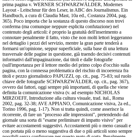
prima pagina v. WERNER SCHWARZWÄLDER, Modernes
Layout - Leitschnur für den Leser, in ABC des Journalismus. Ein
Handbuch, a cura di Claudia Mast, 10a ed., Costanza 2004, pag.
365). Poco importa che la sostanza di questo discorso non trovi
conferma (ma comunque neppure esplicita confutazione) nel
contenuto degli articoli: è proprio la gratuità dell'inserimento a
connotare penalmente il fatto, visto che non molti lettori leggeranno
nel dettaglio i pezzi del servizio, mentre la gran parte tenderà a
formarsi un'opinione, seppur superficiale, sulla base di una lettura
trasversale delle pagine in questione, già traendo decisivi contenuti
informativi dall'impaginazione, dai titoli e dalle fotografie
(sull'importanza per il lettore medio del primo colpo d'occhio sulla
pagina, con la connessa problematica del rischio di incoerenza fra
titoli e pezzo giornalistico PAPUZZI, op. cit., pag. 75-83; sul ruolo
chiave delle fotografie SCHWARZWÄLDER, op. cit., pag. 367),
ovvero dai fattori, oggi sempre più importanti, di quella che viene
definita la comunicazione visiva (v. ad esempio NICHOLAS
MIRZOEFF, Introduzione alla cultura visuale, trad. ital., Roma
2002, pag. 32-38; AVE APPIANO, Comunicazione visiva, 2a ed.,
Torino 1996, pag. 1-17). Non si tratta quindi, come asserisce la
ricorrente, di fare un "processo alle impressioni", pretendendo dal
giornale una sorta di "esame preliminare di impatto visivo" per
evitare accostamenti suggestivi. Accostamenti più o meno casuali e
con portata più o meno suggestiva di due o più articoli sono sempre
possibili senza configurare per questo reato di sorta. Penalmente