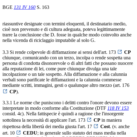
BGE
131 IV 160
S. 163
riassuntive designate con termini eloquenti, il destinatario medio,
cioè non prevenuto e di cultura adeguata, poteva legittimamente
trarre la conclusione che D. fosse in qualche modo coinvolto anche
nella vicenda di riciclaggio imputabile al solo G.
3.3 Si rende colpevole di diffamazione ai sensi dell'art. 173
CP
chiunque, comunicando con un terzo, incolpa o rende sospetta una
persona di condotta disonorevole o di altri fatti che possano nuocere
alla reputazione di lei, come pure chiunque divulga una tale
incolpazione o un tale sospetto. Alla diffamazione e alla calunnia
verbali sono parificate le diffamazioni e la calunnia commesse
mediante scritti, immagini, gesti o qualunque altro mezzo (art. 176
CP
).
3.3.1 Le norme che puniscono i delitti contro l'onore devono essere
interpretate in modo conforme alla Costituzione (DTF
118 IV 153
consid. 4c). Nella fattispecie è quindi a ragione che l'insorgente
sottolinea la necessità di applicare l'art. 173
CP
in maniera
rispettosa della libertà dei media giusta l'art. 17
Cost
. (v. anche
art. 10
CEDU
; in generale sullo statuto dei mass media nella