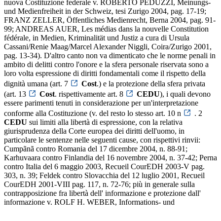
nuova Costituzione federale v. ROBERTO PEDUZZI, Meinungs-
und Medienfreiheit in der Schweiz, tesi Zurigo 2004, pag. 17-19;
FRANZ ZELLER, Öffentliches Medienrecht, Berna 2004, pag. 91-
99; ANDREAS AUER, Les médias dans la nouvelle Constitution
fédérale, in Medien, Kriminalität und Justiz a cura di Ursula
Cassani/Renie Maag/Marcel Alexander Niggli, Coira/Zurigo 2001,
pag. 13-34). D'altro canto non va dimenticato che le norme penali in
ambito di delitti contro l'onore e la sfera personale riservata sono a
loro volta espressione di diritti fondamentali come il rispetto della
dignità umana (art. 7
Cost
.) e la protezione della sfera privata
(art. 13
Cost
. rispettivamente art. 8
CEDU
), i quali devono
essere parimenti tenuti in considerazione per un'interpretazione
conforme alla Costituzione (v. del resto lo stesso art. 10 n
. 2
CEDU
sui limiti alla libertà di espressione, con la relativa
giurisprudenza della Corte europea dei diritti dell'uomo, in
particolare le sentenze nelle seguenti cause, con rispettivi rinvii:
Cumpãnã contro Romania del 17 dicembre 2004, n. 88-91;
Karhuvaara contro Finlandia del 16 novembre 2004, n. 37-42; Perna
contro Italia del 6 maggio 2003, Recueil CourEDH 2003-V pag.
303, n. 39; Feldek contro Slovacchia del 12 luglio 2001, Recueil
CourEDH 2001-VIII pag. 117, n. 72-76; più in generale sulla
contrapposizione fra libertà dell' informazione e protezione dall'
informazione v. ROLF H. WEBER, Informations- und