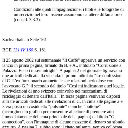
Condizioni alle quali l'impaginazione, i titoli e le fotografie di
un servizio nel loro insieme assumono carattere diffamatorio
(consid. 3.3.3).
Sachverhalt ab Seite 161
BGE
131 IV 160
S. 161
Il 25 agosto 2002 sul settimanale "Il Caffè" appariva un servizio con
lancio in prima pagina, firmato da B. e A., intitolato "Corruzione a
Palazzo. Ecco i nuovi intrighi". A pagina 2 del giornale figuravano
due articoli dedicati alla vicenda: il primo intitolato "Le confessioni
di C. L'ex funzionario ammette le sue relazioni pericolose con
l'avvocato G."; il secondo dal titolo "Così mi indicarono quel legale.
Le rivelazioni di uno svizzero coinvolto nei meccanismi di
riciclaggio di denaro dall'Italia". In terza pagina venivano disposti
altri tre articoli dedicati alle rivelazioni di C. In cima alle pagine 2 e
3 era posto un cosiddetto "pulsante" o anche "bottone"
(accorgimento grafico per consentire al lettore di prendere atto
immediatamente del tema principale della pagina) dal titolo "G.
connection", con l'immagine di alcune mazzette di denaro su sfondo
azzurro. A pagina 2, subito sotto il citato pulsante, veniva collocata