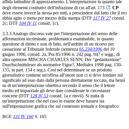
affida latitudine di apprezzamento. L'interpretazione in quanto tale
degli elementi costitutivi dell'infrazione di cui all'art. 173
CP
deve essere invece la stessa per tutti, a prescindere dal fatto che il reo
abbia agito o meno per mezzo della stampa (DTF
117 IV 27
consid.
2c; DTF
104 IV 11
consid. 1c).
3.3.3 Analogo discorso vale per l'interpretazione del senso delle
affermazioni incriminate, problematica esaminabile, in quanto
questione di diritto e non di fatto, nell'ambito di un ricorso per
cassazione al Tribunale federale (sentenza
6S.234/1996
del 10
giugno 1996, consid. 2a, Pra 85/1996 n. 242 pag. 947 e segg.; di
altra opinione MISCHA CHARLES SENN, Der "gedankenlose"
Durchschnittsleser als normative Figur?, Medialex 1998 pag. 150-
155, in part. 154 e seg.). Così nel determinare se un prodotto
giornalistico contiene un'offesa all'onore non ci si deve fondare sul
significato ad esso dato dalla persona direttamente toccata, ma bensì
su di un'interpretazione obiettiva secondo il senso che il lettore
medio ed imparziale gli deve dare considerate le circostanze
concrete (DTF
128 IV 53
consid. 1a e rinvii). Si tratta di
un'interpretazione che nel caso in esame deve basarsi sia
sull'impostazione grafica che sul contenuto testuale e fotografico
BGE
131 IV 160
S. 165