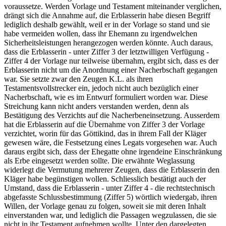
voraussetze. Werden Vorlage und Testament miteinander verglichen,
drängt sich die Annahme auf, die Erblasserin habe diesen Begriff
lediglich deshalb gewählt, weil er in der Vorlage so stand und sie
habe vermeiden wollen, dass ihr Ehemann zu irgendwelchen
Sicherheitsleistungen herangezogen werden könnte. Auch daraus,
dass die Erblasserin - unter Ziffer 3 der letztwilligen Verfügung -
Ziffer 4 der Vorlage nur teilweise übernahm, ergibt sich, dass es der
Erblasserin nicht um die Anordnung einer Nacherbschaft gegangen
war. Sie setzte zwar den Zeugen K.L. als ihren
Testamentsvollstrecker ein, jedoch nicht auch bezüglich einer
Nacherbschaft, wie es im Entwurf formuliert worden war. Diese
Streichung kann nicht anders verstanden werden, denn als
Bestätigung des Verzichts auf die Nacherbeneinsetzung. Ausserdem
hat die Erblasserin auf die Übernahme von Ziffer 3 der Vorlage
verzichtet, worin für das Göttikind, das in ihrem Fall der Kläger
gewesen wäre, die Festsetzung eines Legats vorgesehen war. Auch
daraus ergibt sich, dass der Ehegatte ohne irgendeine Einschränkung
als Erbe eingesetzt werden sollte. Die erwähnte Weglassung
widerlegt die Vermutung mehrerer Zeugen, dass die Erblasserin den
Kläger habe begünstigen wollen. Schliesslich bestätigt auch der
Umstand, dass die Erblasserin - unter Ziffer 4 - die rechtstechnisch
abgefasste Schlussbestimmung (Ziffer 5) wörtlich wiedergab, ihren
Willen, der Vorlage genau zu folgen, soweit sie mit deren Inhalt
einverstanden war, und lediglich die Passagen wegzulassen, die sie
nicht in ihr Testament aufnehmen wollte. Unter den dargelegten