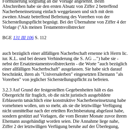
Formulierung sorgfältig an die Vorlage angelehnt. Beim
Abschreiben habe sie den ersten Absatz von Ziffer 2 betreffend
Nacherbeneinsetzung einfach weggelassen und sich mit dem
zweiten Absatz betreffend Befreiung des Vorerben von der
Sicherstellungspflicht begnügt. Bei der Übernahme von Ziffer 4 der
Vorlage ("Als meinen Testamentsvollstrecker
BGE
131 III 106
S. 112
auch bezüglich einer allfälligen Nacherbschaft ernenne ich Herrn lic.
iur. K.L. und bei dessen Verhinderung die S. AG ...") habe sie -
nebst der Ersatztestamentsvollstreckerin - die Worte "auch bezüglich
einer allfälligen Nacherbschaft" ausgelassen. Sie habe sich darauf
beschränkt, ihren als "Universalerben" eingesetzten Ehemann "als
Vorerben" von jeglicher Sicherstellungspflicht zu befreien.
3.2.3 Auf Grund der festgestellten Gegebenheiten hält es das
Obergericht für fraglich, ob die nicht juristisch ausgebildete
Erblasserin tatsächlich eine konstruktive Nacherbeneinsetzung habe
vornehmen wollen, um so mehr, als sie die letztwillige Verfügung
nicht unmittelbar nach der erteilten Rechtsberatung abgefasst habe,
sondern gestützt auf Vorlagen, die vom Berater Monate zuvor ihrem
Ehemann ausgehändigt worden seien. Die Annahme liege nahe,
Ziffer 2 der letztwilligen Verfügung beruhe auf der Überlegung,