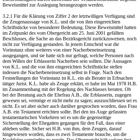
Beweismittel zur Auslegung herangezogen werden.
3.2.1 Für die Klärung von Ziffer 2 der letztwilligen Verfügung sind
die Zeugenaussage von K.L. und die von ihm eingereichten
Schriftstücke von besonderer Bedeutung. Diese Beweismittel hatten
im Zeitpunkt des vom Obergericht am 25. Juni 2001 gefällten
Beschlusses, die Sache an das Bezirksgericht zurückzuweisen, noch
nicht zur Verfügung gestanden. In jenem Entscheid war die
Vorinstanz ohne weiteres von einer Nacherbeneinsetzung
ausgegangen, und sie hatte sich nur gefragt, welche Personen nach
dem Willen der Erblasserin Nacherben sein sollten. Die Aussagen
von K.L. und die von ihm eingereichten Schriftstücke stellen
indessen die Nacherbeneinsetzung selbst in Frage. Nach den
Feststellungen der Vorinstanz ist K.L. ein als Berater in Erbsachen
tätiger Jurist. K.L. habe als Zeuge erklärt, er habe im Mai 1978 H.B.
im Zusammenhang mit der Regelung des Nachlasses beraten. Ob
bei der Beratung auch die Ehefrau A.B., die Erblasserin, zugegen
gewesen sei, vermöge er nicht mehr zu sagen; auszuschliessen sei es
nicht. Es sei aber sicher auch darüber gesprochen worden, dass Frau
A.B. ein Testament errichten sollte. Bei den ins Auge gefassten
testamentarischen Vorkehren sei es um die gegenseitige
Sicherstellung der Ehegatten gegangen für den Fall, dass einer
ableben sollte. Sicher sei H.B. von ihm, dem Zeugen, darauf
hingewiesen worden, dass es zwei Testamente brauche, um die
Nachfolge vernünftig zu regeln. Das Obergericht hält sodann fest,