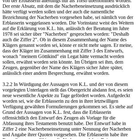
von der Erblasserin allerdings nur als Torso übernommen worden.
Der erste Absatz, mit dem die Nacherbeneinsetzung ausdrücklich
hätte verfügt werden sollen und der auch die namentliche
Bezeichnung der Nacherben vorgesehen habe, sei nämlich von der
Erblasserin weggelassen worden. Die Vorinstanz weist des Weitern
auf die Erklärung von K.L. hin, anlässlich der Beratung im Jahre
1978 sei sicher über "Nacherben" gesprochen worden: "Deshalb
auch die Ziffer 2". Ob in diesem Zusammenhang der Name des
Klägers genannt worden sei, könne er nicht mehr sagen. Er meine,
dass der Kläger im Zusammenhang mit Ziffer 3 des Entwurfs,
wonach "meinem Göttikind" ein Legat hätte vermacht werden
sollen, erwähnt worden sein könnte. Im Übrigen sei ihm, dem
Zeugen, gegenüber der Name des Klägers sicher Jahre später,
anlässlich einer andern Besprechung, erwähnt worden.
3.2.2 In Würdigung der Aussagen von K.L. und der von diesem
vorgelegten Unterlagen stellt das Obergericht alsdann fest, es seien
neue wesentliche Aspekte zu Tage gefördert worden. Aufgedeckt
worden sei, wie die Erblasserin zu den in ihrer letztwilligen
Verfügung gewählten Formulierungen gekommen sei. Es stehe auf
Grund der Aussagen von K.L. fest, dass die Erblasserin
offensichtlich den Entwurf des Zeugen als Vorlage für die
Abfassung ihres Testaments benutzt habe. Der Entwurf habe in
Ziffer 2 eine Nacherbeneinsetzung unter Nennung der Nacherben
und Angabe ihrer Quoten vorgesehen. Die Erblasserin habe ihre