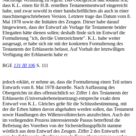
dass K.L. einen für H.B. erstellten Testamentsentwurf eingereicht
habe, und zwar sowohl in einer handschriftlichen als auch in einer
maschinengeschriebenen Version. Letztere trage das Datum vom 8.
Mai 1978 sowie die Initialen des Zeugen. Dieser habe darauf
hingewiesen, dass der Entwurf als Vorlage für Testamente beider
Ehegatten hätte dienen sollen; deshalb finde sich im Entwurf die
Formulierung "ich, der/die Unterzeichnete". K.L. habe weiter
ausgesagt, er habe sich nie mit der konkreten Formulierung des
Testaments der Erblasserin befasst. Auf Vorhalt der letztwilligen
Verfügung der Erblasserin habe er
BGE
131 III 106
S. 111
jedoch erklärt, er nehme an, dass die Formulierung einen Teil seines
Entwurfs vom 8. Mai 1978 darstelle. Nach Auffassung des
Obergerichts ist dies offensichtlich so: Ziffer 1 des Testaments der
Erblasserin (Universalerbeneinsetzung) entspreche exakt dem
Entwurf von K.L. Gleiches gelte für die Schlussbestimmung, mit
der die Erben hätten davon abgehalten werden sollen, das Testament
sowie Handlungen des Willensvollstreckers anzufechten. Auch der
im vorliegenden Prozess interessierende Passus betreffend die
Befreiung des Vorerben von der Sicherstellungspflicht stamme
wörtlich aus dem Entwurf des Zeugen. Ziffer 2 des Entwurfs sei