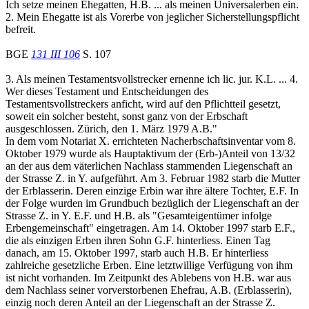
Ich setze meinen Ehegatten, H.B. ... als meinen Universalerben ein.
2. Mein Ehegatte ist als Vorerbe von jeglicher Sicherstellungspflicht
befreit.
BGE
131 III 106
S. 107
3. Als meinen Testamentsvollstrecker ernenne ich lic. jur. K.L. ... 4.
Wer dieses Testament und Entscheidungen des
Testamentsvollstreckers anficht, wird auf den Pflichtteil gesetzt,
soweit ein solcher besteht, sonst ganz von der Erbschaft
ausgeschlossen. Zürich, den 1. März 1979 A.B."
In dem vom Notariat X. errichteten Nacherbschaftsinventar vom 8.
Oktober 1979 wurde als Hauptaktivum der (Erb-)Anteil von 13/32
an der aus dem väterlichen Nachlass stammenden Liegenschaft an
der Strasse Z. in Y. aufgeführt. Am 3. Februar 1982 starb die Mutter
der Erblasserin. Deren einzige Erbin war ihre ältere Tochter, E.F. In
der Folge wurden im Grundbuch bezüglich der Liegenschaft an der
Strasse Z. in Y. E.F. und H.B. als "Gesamteigentümer infolge
Erbengemeinschaft" eingetragen. Am 14. Oktober 1997 starb E.F.,
die als einzigen Erben ihren Sohn G.F. hinterliess. Einen Tag
danach, am 15. Oktober 1997, starb auch H.B. Er hinterliess
zahlreiche gesetzliche Erben. Eine letztwillige Verfügung von ihm
ist nicht vorhanden. Im Zeitpunkt des Ablebens von H.B. war aus
dem Nachlass seiner vorverstorbenen Ehefrau, A.B. (Erblasserin),
einzig noch deren Anteil an der Liegenschaft an der Strasse Z.