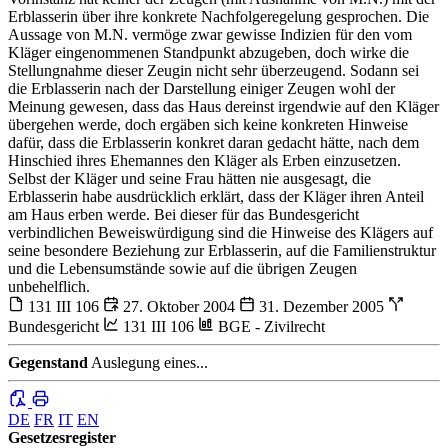
Erblasserin über ihre konkrete Nachfolgeregelung gesprochen. Die
Aussage von M.N. vermöge zwar gewisse Indizien für den vom
Kläger eingenommenen Standpunkt abzugeben, doch wirke die
Stellungnahme dieser Zeugin nicht sehr überzeugend. Sodann sei
die Erblasserin nach der Darstellung einiger Zeugen wohl der
Meinung gewesen, dass das Haus dereinst irgendwie auf den Kläger
übergehen werde, doch ergäben sich keine konkreten Hinweise
dafür, dass die Erblasserin konkret daran gedacht hätte, nach dem
Hinschied ihres Ehemannes den Kläger als Erben einzusetzen.
Selbst der Kläger und seine Frau hätten nie ausgesagt, die
Erblasserin habe ausdrücklich erklärt, dass der Kläger ihren Anteil
am Haus erben werde. Bei dieser für das Bundesgericht
verbindlichen Beweiswürdigung sind die Hinweise des Klägers auf
seine besondere Beziehung zur Erblasserin, auf die Familienstruktur
und die Lebensumstände sowie auf die übrigen Zeugen
unbehelflich.
131 III 106
27. Oktober 2004
31. Dezember 2005
Bundesgericht
131 III 106
BGE - Zivilrecht
Gegenstand
Auslegung eines...
DE
FR
IT
EN
Gesetzesregister