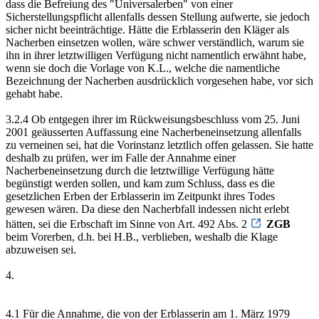
dass die Befreiung des "Universalerben" von einer
Sicherstellungspflicht allenfalls dessen Stellung aufwerte, sie jedoch
sicher nicht beeinträchtige. Hätte die Erblasserin den Kläger als
Nacherben einsetzen wollen, wäre schwer verständlich, warum sie
ihn in ihrer letztwilligen Verfügung nicht namentlich erwähnt habe,
wenn sie doch die Vorlage von K.L., welche die namentliche
Bezeichnung der Nacherben ausdrücklich vorgesehen habe, vor sich
gehabt habe.
3.2.4 Ob entgegen ihrer im Rückweisungsbeschluss vom 25. Juni
2001 geäusserten Auffassung eine Nacherbeneinsetzung allenfalls
zu verneinen sei, hat die Vorinstanz letztlich offen gelassen. Sie hatte
deshalb zu prüfen, wer im Falle der Annahme einer
Nacherbeneinsetzung durch die letztwillige Verfügung hätte
begünstigt werden sollen, und kam zum Schluss, dass es die
gesetzlichen Erben der Erblasserin im Zeitpunkt ihres Todes
gewesen wären. Da diese den Nacherbfall indessen nicht erlebt
hätten, sei die Erbschaft im Sinne von Art. 492 Abs. 2
ZGB
beim Vorerben, d.h. bei H.B., verblieben, weshalb die Klage
abzuweisen sei.
4.
4.1 Für die Annahme, die von der Erblasserin am 1. März 1979