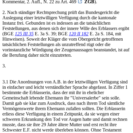
Kommentar, 2. Aufl., N. 22 zu Art. 469
ZGB
).
2. Nach ständiger Rechtsprechung prüft das Bundesgericht die
Auslegung einer letztwilligen Verfügung durch die kantonale
Instanz frei. Gebunden ist es indessen an die tatsächlichen
Feststellungen, aus denen sich der innere Wille des Erblassers ergibt
(BGE
125 III 35
E. 3a S. 39; BGE
120 II 182
E. 2a S. 184, mit
Hinweisen). Soweit der Kläger die vom Obergericht getroffenen
tatsächlichen Feststellungen als unzutreffend rügt oder die
vorinstanzliche Würdigung der Zeugenaussagen beanstandet, ist auf
die Berufung daher nicht einzutreten.
3.
3.1 Die Anordnungen von A.B. in der letztwilligen Verfügung sind
in einfacher und leicht verständlicher Sprache abgefasst. In Ziffer 1
bestimmte die Erblasserin, dass der mit ihr in ehelicher
Gemeinschaft lebende Ehemann ihr "Universalerbe" sein solle.
Damit gab sie klar zum Ausdruck, dass nach ihrem Tod sämtliche
Vermögenswerte ihrem Ehemann zufallen sollten. Die Erblasserin
erliess diese Verfügung in einem Zeitpunkt, da sie wegen einer
schweren Erkrankung den Tod vor Augen hatte und damit rechnen
musste, dass sie ihre 29 Jahre ältere Mutter und erst recht ihre
Schwester E.F. nicht werde überleben können. Ohne Testament