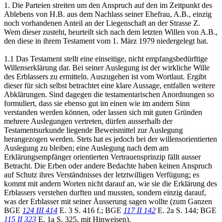
1. Die Parteien streiten um den Anspruch auf den im Zeitpunkt des
Ablebens von H.B. aus dem Nachlass seiner Ehefrau, A.B., einzig
noch vorhandenen Anteil an der Liegenschaft an der Strasse Z.
Wem dieser zusteht, beurteilt sich nach dem letzten Willen von A.B.,
den diese in ihrem Testament vom 1. März 1979 niedergelegt hat.
1.1 Das Testament stellt eine einseitige, nicht empfangsbedürftige
Willenserklärung dar. Bei seiner Auslegung ist der wirkliche Wille
des Erblassers zu ermitteln. Auszugehen ist vom Wortlaut. Ergibt
dieser für sich selbst betrachtet eine klare Aussage, entfallen weitere
Abklärungen. Sind dagegen die testamentarischen Anordnungen so
formuliert, dass sie ebenso gut im einen wie im andern Sinn
verstanden werden können, oder lassen sich mit guten Gründen
mehrere Auslegungen vertreten, dürfen ausserhalb der
Testamentsurkunde liegende Beweismittel zur Auslegung
herangezogen werden. Stets hat es jedoch bei der willensorientierten
Auslegung zu bleiben; eine Auslegung nach dem am
Erklärungsempfänger orientierten Vertrauensprinzip fällt ausser
Betracht. Die Erben oder andere Bedachte haben keinen Anspruch
auf Schutz ihres Verständnisses der letztwilligen Verfügung; es
kommt mit andern Worten nicht darauf an, wie sie die Erklärung des
Erblassers verstehen durften und mussten, sondern einzig darauf,
was der Erblasser mit seiner Äusserung sagen wollte (zum Ganzen
BGE
124 III 414
E. 3 S. 416 f.; BGE
117 II 142
E. 2a S. 144; BGE
115 II 323
E. 1a S. 325, mit Hinweisen).