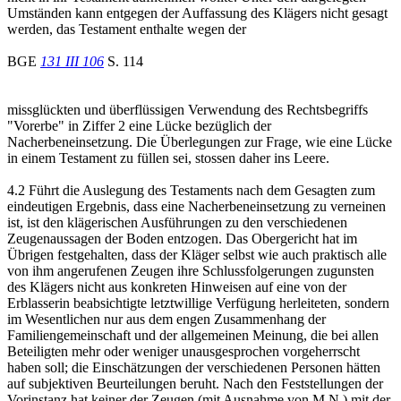
Umständen kann entgegen der Auffassung des Klägers nicht gesagt
werden, das Testament enthalte wegen der
BGE
131 III 106
S. 114
missglückten und überflüssigen Verwendung des Rechtsbegriffs
"Vorerbe" in Ziffer 2 eine Lücke bezüglich der
Nacherbeneinsetzung. Die Überlegungen zur Frage, wie eine Lücke
in einem Testament zu füllen sei, stossen daher ins Leere.
4.2 Führt die Auslegung des Testaments nach dem Gesagten zum
eindeutigen Ergebnis, dass eine Nacherbeneinsetzung zu verneinen
ist, ist den klägerischen Ausführungen zu den verschiedenen
Zeugenaussagen der Boden entzogen. Das Obergericht hat im
Übrigen festgehalten, dass der Kläger selbst wie auch praktisch alle
von ihm angerufenen Zeugen ihre Schlussfolgerungen zugunsten
des Klägers nicht aus konkreten Hinweisen auf eine von der
Erblasserin beabsichtigte letztwillige Verfügung herleiteten, sondern
im Wesentlichen nur aus dem engen Zusammenhang der
Familiengemeinschaft und der allgemeinen Meinung, die bei allen
Beteiligten mehr oder weniger unausgesprochen vorgeherrscht
haben soll; die Einschätzungen der verschiedenen Personen hätten
auf subjektiven Beurteilungen beruht. Nach den Feststellungen der
Vorinstanz hat keiner der Zeugen (mit Ausnahme von M.N.) mit der