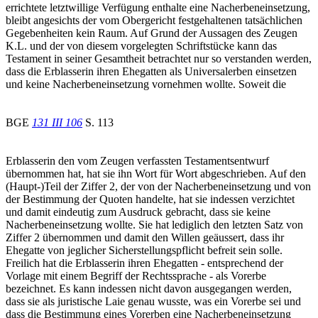
errichtete letztwillige Verfügung enthalte eine Nacherbeneinsetzung,
bleibt angesichts der vom Obergericht festgehaltenen tatsächlichen
Gegebenheiten kein Raum. Auf Grund der Aussagen des Zeugen
K.L. und der von diesem vorgelegten Schriftstücke kann das
Testament in seiner Gesamtheit betrachtet nur so verstanden werden,
dass die Erblasserin ihren Ehegatten als Universalerben einsetzen
und keine Nacherbeneinsetzung vornehmen wollte. Soweit die
BGE
131 III 106
S. 113
Erblasserin den vom Zeugen verfassten Testamentsentwurf
übernommen hat, hat sie ihn Wort für Wort abgeschrieben. Auf den
(Haupt-)Teil der Ziffer 2, der von der Nacherbeneinsetzung und von
der Bestimmung der Quoten handelte, hat sie indessen verzichtet
und damit eindeutig zum Ausdruck gebracht, dass sie keine
Nacherbeneinsetzung wollte. Sie hat lediglich den letzten Satz von
Ziffer 2 übernommen und damit den Willen geäussert, dass ihr
Ehegatte von jeglicher Sicherstellungspflicht befreit sein solle.
Freilich hat die Erblasserin ihren Ehegatten - entsprechend der
Vorlage mit einem Begriff der Rechtssprache - als Vorerbe
bezeichnet. Es kann indessen nicht davon ausgegangen werden,
dass sie als juristische Laie genau wusste, was ein Vorerbe sei und
dass die Bestimmung eines Vorerben eine Nacherbeneinsetzung