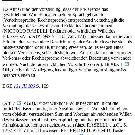
1.2 Auf Grund der Vorstellung, dass der Erklärende das
geschriebene Wort dem allgemeinen Sprachgebrauch
(Verkehrssprache, Rechtssprache) entsprechend versteht, gilt die
Vermutung, dass Gewolltes und Erklärtes übereinstimmen
(NICCOLÒ RASELLI, Erklärter oder wirklicher Wille des
Erblassers?, in: AJP 1999 S. 1263 Ziff. II/3). Indessen kann die vom
Erklärenden verwendete Bezeichnung oder Ausdrucksweise sich als
missverständlich oder als unrichtig erweisen, sei es wegen eines
blossen Verschriebs, sei es deshalb, weil Ausdrücke in einer von der
Verkehrs- oder Rechtssprache abweichenden Bedeutung verwendet
wurden. Nach der ausdrücklichen Vorschrift von Art. 18 Abs. 1
OR
, die bei der Auslegung letztwilliger Verfügungen sinngemäss
heranzuziehen ist
BGE
131 III 106
S. 109
(Art. 7
ZGB
), ist der wirkliche Wille beachtlich, nicht die
unrichtige Bezeichnung oder Ausdrucksweise. Wer sich auf einen
vom objektiv verstandenen Sinn und Wortlaut abweichenden Willen
des Erblassers beruft, ist beweispflichtig und hat entsprechende
Anhaltspunkte konkret nachzuweisen (dazu RASELLI, a.a.O., S.
1267 Ziff. VII mit Hinweisen; PETER BREITSCHMID, Basler