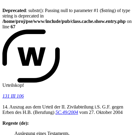
Deprecated
: substr(): Passing null to parameter #1 ($string) of type
string is deprecated in
/home/proj/pse/www/include/pub/class.cache.show.entry.php
on
line
67
Urteilskopf
131 III 106
14. Auszug aus dem Urteil der II. Zivilabteilung i.S. G.F. gegen
Erben des H.B. (Berufung)
5C.49/2004
vom 27. Oktober 2004
Regeste (de):
Auslegung eines Testaments.