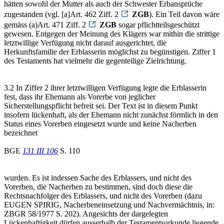
hätten sowohl der Mutter als auch der Schwester Erbansprüche
zugestanden (vgl. [a]Art. 462 Ziff. 2
ZGB
). Ein Teil davon wäre
gemäss (a)Art. 471 Ziff. 2
ZGB
sogar pflichtteilsgeschützt
gewesen. Entgegen der Meinung des Klägers war mithin die strittige
letztwillige Verfügung nicht darauf ausgerichtet, die
Herkunftsfamilie der Erblasserin möglichst zu begünstigen. Ziffer 1
des Testaments hat vielmehr die gegenteilige Zielrichtung.
3.2 In Ziffer 2 ihrer letztwilligen Verfügung legte die Erblasserin
fest, dass ihr Ehemann als Vorerbe von jeglicher
Sicherstellungspflicht befreit sei. Der Text ist in diesem Punkt
insofern lückenhaft, als der Ehemann nicht zunächst förmlich in den
Status eines Vorerben eingesetzt wurde und keine Nacherben
bezeichnet
BGE
131 III 106
S. 110
wurden. Es ist indessen Sache des Erblassers, und nicht des
Vorerben, die Nacherben zu bestimmen, sind doch diese die
Rechtsnachfolger des Erblassers, und nicht des Vorerben (dazu
EUGEN SPIRIG, Nacherbeneinsetzung und Nachvermächtnis, in:
ZBGR 58/1977 S. 202). Angesichts der dargelegten
Lückenhaftigkeit dürfen ausserhalb der Testamentsurkunde liegende