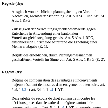
Regeste (de):
Ausgleich von erheblichen planungsbedingten Vor- und
Nachteilen, Mehrwertabschöpfung; Art. 5 Abs. 1 und Art. 34
Abs. 1 RPG.
Zulässigkeit der Verwaltungsgerichtsbeschwerde gegen
Entscheide in Anwendung einer kantonalen
Vorteilsausgleichsregelung gemäss Art. 5 Abs. 1 RPG,
einschliesslich Entscheide betreffend die Erhebung einer
Mehrwertabgabe (E. 1).
Begriff des erheblichen, durch Planungsmassnahmen
geschaffenen Vorteils im Sinne von Art. 5 Abs. 1 RPG (E. 2).
Regeste (fr):
Régime de compensation des avantages et inconvénients
majeurs résultant de mesures d'aménagement du territoire; art.
5 al. 1
et art. 34 al. 1
LAT
.
Recevabilité du recours de droit administratif contre les
décisions prises dans le cadre d'un régime cantonal de
compensation selon l'art. 5 al. 1
LAT
, y compris contre