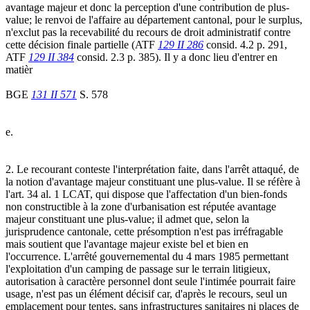
avantage majeur et donc la perception d'une contribution de plus-
value; le renvoi de l'affaire au département cantonal, pour le surplus,
n'exclut pas la recevabilité du recours de droit administratif contre
cette décision finale partielle (ATF
129 II 286
consid. 4.2 p. 291,
ATF
129 II 384
consid. 2.3 p. 385). Il y a donc lieu d'entrer en
matièr
BGE
131 II 571
S. 578
e.
2. Le recourant conteste l'interprétation faite, dans l'arrêt attaqué, de
la notion d'avantage majeur constituant une plus-value. Il se réfère à
l'art. 34 al. 1 LCAT, qui dispose que l'affectation d'un bien-fonds
non constructible à la zone d'urbanisation est réputée avantage
majeur constituant une plus-value; il admet que, selon la
jurisprudence cantonale, cette présomption n'est pas irréfragable
mais soutient que l'avantage majeur existe bel et bien en
l'occurrence. L'arrêté gouvernemental du 4 mars 1985 permettant
l'exploitation d'un camping de passage sur le terrain litigieux,
autorisation à caractère personnel dont seule l'intimée pourrait faire
usage, n'est pas un élément décisif car, d'après le recours, seul un
emplacement pour tentes, sans infrastructures sanitaires ni places de