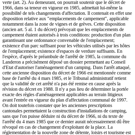
verte (art. 2). Au demeurant, on pourrait soutenir que le décret de
1966, dans sa teneur en vigueur en 1985, admettait lui-même la
possibilité de tels changements d'affectation. Il contenait en effet une
disposition relative aux "emplacements de campement", applicable
notamment dans la zone de vignes et de grèves. Cette disposition
(ancien art. 5 al. 1 du décret) prévoyait que les emplacements de
campement étaient autorisés à trois conditions: production d'un plan
garantissant une ordonnance convenable de l'emplacement;
existence d'un parc suffisant pour les véhicules utilisés par les hôtes
de l'emplacement; existence d'espaces de verdure suffisants. En
l'espèce, d'après le préambule de l'arrêté de 1985, la commune du
Landeron a précisément déposé un dossier permettant au Conseil
d'Etat d'autoriser l'aménagement d'un camping. Dans l'arrêt attaqué,
cette ancienne disposition du décret de 1966 est mentionnée comme
base de l'arrêté du 4 mars 1985, et le Tribunal administratif retient
que la validité de cet arrêté n'a pas été remise en cause après la
révision du décret en 1988. Il n'y a pas lieu de déterminer la portée
exacte des règles d'aménagement applicables au terrain litigieux
avant l'entrée en vigueur du plan d'affectation communal de 1997.
On doit toutefois constater que les anciennes prescriptions
cantonales permettaient la construction d'installations de camping,
sans que l'on puisse déduire ni du décret de 1966, ni du texte de
l'arrêté du 4 mars 1985 que ce dernier aurait nécessairement dû être
révoqué en cas de changement d'exploitant de la place. La
réglementation de la nouvelle zone de détente, loisirs et tourisme est