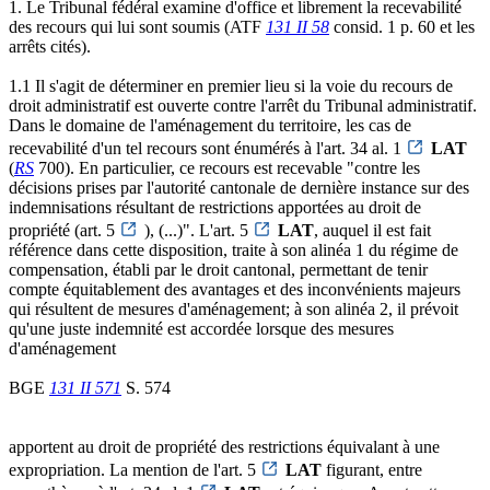
1. Le Tribunal fédéral examine d'office et librement la recevabilité
des recours qui lui sont soumis (ATF
131 II 58
consid. 1 p. 60 et les
arrêts cités).
1.1 Il s'agit de déterminer en premier lieu si la voie du recours de
droit administratif est ouverte contre l'arrêt du Tribunal administratif.
Dans le domaine de l'aménagement du territoire, les cas de
recevabilité d'un tel recours sont énumérés à l'art. 34 al. 1
LAT
(
RS
700). En particulier, ce recours est recevable "contre les
décisions prises par l'autorité cantonale de dernière instance sur des
indemnisations résultant de restrictions apportées au droit de
propriété (art. 5
), (...)". L'art. 5
LAT
, auquel il est fait
référence dans cette disposition, traite à son alinéa 1 du régime de
compensation, établi par le droit cantonal, permettant de tenir
compte équitablement des avantages et des inconvénients majeurs
qui résultent de mesures d'aménagement; à son alinéa 2, il prévoit
qu'une juste indemnité est accordée lorsque des mesures
d'aménagement
BGE
131 II 571
S. 574
apportent au droit de propriété des restrictions équivalant à une
expropriation. La mention de l'art. 5
LAT
figurant, entre