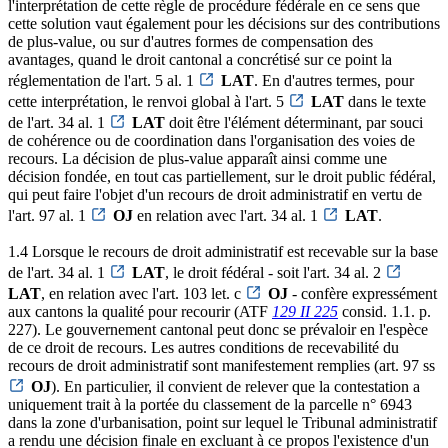
l'interprétation de cette règle de procédure fédérale en ce sens que
cette solution vaut également pour les décisions sur des contributions
de plus-value, ou sur d'autres formes de compensation des
avantages, quand le droit cantonal a concrétisé sur ce point la
réglementation de l'art. 5 al. 1
LAT
. En d'autres termes, pour
cette interprétation, le renvoi global à l'art. 5
LAT
dans le texte
de l'art. 34 al. 1
LAT
doit être l'élément déterminant, par souci
de cohérence ou de coordination dans l'organisation des voies de
recours. La décision de plus-value apparaît ainsi comme une
décision fondée, en tout cas partiellement, sur le droit public fédéral,
qui peut faire l'objet d'un recours de droit administratif en vertu de
l'art. 97 al. 1
OJ
en relation avec l'art. 34 al. 1
LAT
.
1.4 Lorsque le recours de droit administratif est recevable sur la base
de l'art. 34 al. 1
LAT
, le droit fédéral - soit l'art. 34 al. 2
LAT
, en relation avec l'art. 103 let. c
OJ
- confère expressément
aux cantons la qualité pour recourir (ATF
129 II 225
consid. 1.1. p.
227). Le gouvernement cantonal peut donc se prévaloir en l'espèce
de ce droit de recours. Les autres conditions de recevabilité du
recours de droit administratif sont manifestement remplies (art. 97 ss
OJ
). En particulier, il convient de relever que la contestation a
uniquement trait à la portée du classement de la parcelle n° 6943
dans la zone d'urbanisation, point sur lequel le Tribunal administratif
a rendu une décision finale en excluant à ce propos l'existence d'un