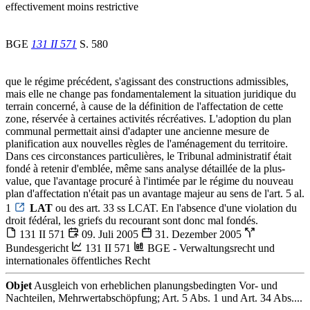
effectivement moins restrictive
BGE
131 II 571
S. 580
que le régime précédent, s'agissant des constructions admissibles,
mais elle ne change pas fondamentalement la situation juridique du
terrain concerné, à cause de la définition de l'affectation de cette
zone, réservée à certaines activités récréatives. L'adoption du plan
communal permettait ainsi d'adapter une ancienne mesure de
planification aux nouvelles règles de l'aménagement du territoire.
Dans ces circonstances particulières, le Tribunal administratif était
fondé à retenir d'emblée, même sans analyse détaillée de la plus-
value, que l'avantage procuré à l'intimée par le régime du nouveau
plan d'affectation n'était pas un avantage majeur au sens de l'art. 5 al.
1
LAT
ou des art. 33 ss LCAT. En l'absence d'une violation du
droit fédéral, les griefs du recourant sont donc mal fondés.
131 II 571
09. Juli 2005
31. Dezember 2005
Bundesgericht
131 II 571
BGE - Verwaltungsrecht und
internationales öffentliches Recht
Objet
Ausgleich von erheblichen planungsbedingten Vor- und
Nachteilen, Mehrwertabschöpfung; Art. 5 Abs. 1 und Art. 34 Abs....