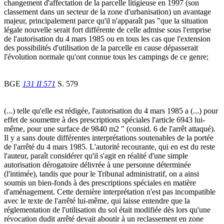
changement d'affectation de la parcelle litigieuse en 1997 (son
classement dans un secteur de la zone d'urbanisation) un avantage
majeur, principalement parce qu'il n'apparaît pas "que la situation
légale nouvelle serait fort différente de celle admise sous l'emprise
de l'autorisation du 4 mars 1985 ou en tous les cas que l'extension
des possibilités d'utilisation de la parcelle en cause dépasserait
l'évolution normale qu'ont connue tous les campings de ce genre;
BGE
131 II 571
S. 579
(...) telle qu'elle est rédigée, l'autorisation du 4 mars 1985 a (...) pour
effet de soumettre à des prescriptions spéciales l'article 6943 lui-
même, pour une surface de 9840 m2 " (consid. 6 de l'arrêt attaqué).
Il y a sans doute différentes interprétations soutenables de la portée
de l'arrêté du 4 mars 1985. L'autorité recourante, qui en est du reste
l'auteur, paraît considérer qu'il s'agit en réalité d'une simple
autorisation dérogatoire délivrée à une personne déterminée
(l'intimée), tandis que pour le Tribunal administratif, on a ainsi
soumis un bien-fonds à des prescriptions spéciales en matière
d'aménagement. Cette dernière interprétation n'est pas incompatible
avec le texte de l'arrêté lui-même, qui laisse entendre que la
réglementation de l'utilisation du sol était modifiée dès lors qu'une
révocation dudit arrêté devait aboutir à un reclassement en zone