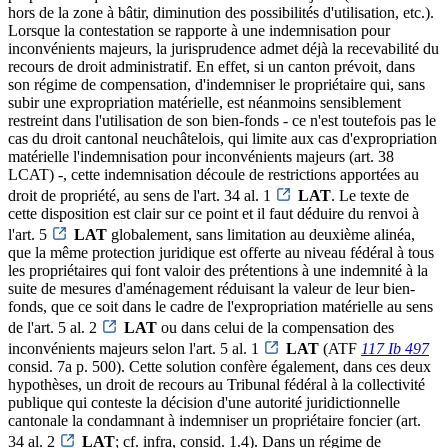
hors de la zone à bâtir, diminution des possibilités d'utilisation, etc.).
Lorsque la contestation se rapporte à une indemnisation pour
inconvénients majeurs, la jurisprudence admet déjà la recevabilité du
recours de droit administratif. En effet, si un canton prévoit, dans
son régime de compensation, d'indemniser le propriétaire qui, sans
subir une expropriation matérielle, est néanmoins sensiblement
restreint dans l'utilisation de son bien-fonds - ce n'est toutefois pas le
cas du droit cantonal neuchâtelois, qui limite aux cas d'expropriation
matérielle l'indemnisation pour inconvénients majeurs (art. 38
LCAT) -, cette indemnisation découle de restrictions apportées au
droit de propriété, au sens de l'art. 34 al. 1
LAT
. Le texte de
cette disposition est clair sur ce point et il faut déduire du renvoi à
l'art. 5
LAT
globalement, sans limitation au deuxième alinéa,
que la même protection juridique est offerte au niveau fédéral à tous
les propriétaires qui font valoir des prétentions à une indemnité à la
suite de mesures d'aménagement réduisant la valeur de leur bien-
fonds, que ce soit dans le cadre de l'expropriation matérielle au sens
de l'art. 5 al. 2
LAT
ou dans celui de la compensation des
inconvénients majeurs selon l'art. 5 al. 1
LAT
(ATF
117 Ib 497
consid. 7a p. 500). Cette solution confère également, dans ces deux
hypothèses, un droit de recours au Tribunal fédéral à la collectivité
publique qui conteste la décision d'une autorité juridictionnelle
cantonale la condamnant à indemniser un propriétaire foncier (art.
34 al. 2
LAT
; cf. infra, consid. 1.4). Dans un régime de