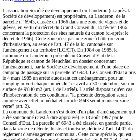
L'association Société de développement du Landeron (ci-après: la
Société de développement) est propriétaire, au Landeron, de la
parcelle n° 6943, classée en 1966 dans une zone de vignes et de
grèves, en vertu du décret du Grand Conseil du 14 février 1966
concernant la protection des sites naturels du canton (ci-après: le
décret de 1966). Cette zone n'est pas une zone à bâtir (ou zone
d'urbanisation, au sens de l'art. 47 de la loi cantonale sur
l'aménagement du territoire [LCAT]). En 1984 ou 1985, la
commune du Landeron a présenté au Conseil d'Etat de la
République et canton de Neuchâtel un dossier concernant
l'aménagement, par la Société de développement, d'une place de
camping de passage sur la parcelle n° 6943. Le Conseil d'Etat a pris
le 4 mars 1985 un arrêté autorisant cet aménagement, pour un
camping ouvert chaque année du 1er avril au 30 septembre, sur une
surface de 9'840 m2 (art. 1 de l'arrêté). L'arrêté disposait qu'en cas
d'inobservation de ces conditions, "la présente dérogation serait
annulée avec effet immédiat et l'article 6943 serait remis en zone
verte" (art. 2).
La commune du Landeron s'est dotée d'un plan d'aménagement qui
a été sanctionné (c'est-à-dire approuvé) le 13 août 1997 par le
Conseil d'Etat. La parcelle n° 6943 a été classée, en grande partie,
dans la zone de détente, loisirs et tourisme, définie à l'art. 14.02 du
règlement d'aménagement communal. Cette zone spéciale, qui est
une subdivision de la zone d'urbanisation (cf. art. 5.05.2 al. 1 let. a