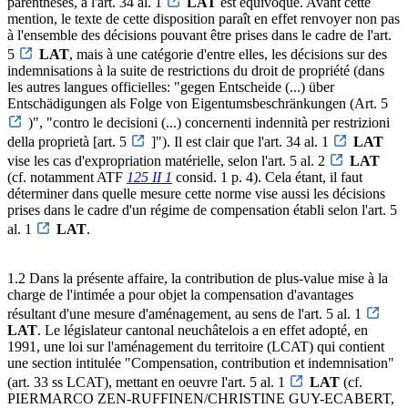
parenthèses, à l'art. 34 al. 1
LAT
est équivoque. Avant cette
mention, le texte de cette disposition paraît en effet renvoyer non pas
à l'ensemble des décisions pouvant être prises dans le cadre de l'art.
5
LAT
, mais à une catégorie d'entre elles, les décisions sur des
indemnisations à la suite de restrictions du droit de propriété (dans
les autres langues officielles: "gegen Entscheide (...) über
Entschädigungen als Folge von Eigentumsbeschränkungen (Art. 5
)", "contro le decisioni (...) concernenti indennità per restrizioni
della proprietà [art. 5
]"). Il est clair que l'art. 34 al. 1
LAT
vise les cas d'expropriation matérielle, selon l'art. 5 al. 2
LAT
(cf. notamment ATF
125 II 1
consid. 1 p. 4). Cela étant, il faut
déterminer dans quelle mesure cette norme vise aussi les décisions
prises dans le cadre d'un régime de compensation établi selon l'art. 5
al. 1
LAT
.
1.2 Dans la présente affaire, la contribution de plus-value mise à la
charge de l'intimée a pour objet la compensation d'avantages
résultant d'une mesure d'aménagement, au sens de l'art. 5 al. 1
LAT
. Le législateur cantonal neuchâtelois a en effet adopté, en
1991, une loi sur l'aménagement du territoire (LCAT) qui contient
une section intitulée "Compensation, contribution et indemnisation"
(art. 33 ss LCAT), mettant en oeuvre l'art. 5 al. 1
LAT
(cf.
PIERMARCO ZEN-RUFFINEN/CHRISTINE GUY-ECABERT,