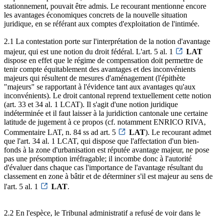
stationnement, pouvait être admis. Le recourant mentionne encore
les avantages économiques concrets de la nouvelle situation
juridique, en se référant aux comptes d'exploitation de l'intimée.
2.1 La contestation porte sur l'interprétation de la notion d'avantage
majeur, qui est une notion du droit fédéral. L'art. 5 al. 1
LAT
dispose en effet que le régime de compensation doit permettre de
tenir compte équitablement des avantages et des inconvénients
majeurs qui résultent de mesures d'aménagement (l'épithète
"majeurs" se rapportant à l'évidence tant aux avantages qu'aux
inconvénients). Le droit cantonal reprend textuellement cette notion
(art. 33 et 34 al. 1 LCAT). Il s'agit d'une notion juridique
indéterminée et il faut laisser à la juridiction cantonale une certaine
latitude de jugement à ce propos (cf. notamment ENRICO RIVA,
Commentaire LAT, n. 84 ss ad art. 5
LAT
). Le recourant admet
que l'art. 34 al. 1 LCAT, qui dispose que l'affectation d'un bien-
fonds à la zone d'urbanisation est réputée avantage majeur, ne pose
pas une présomption irréfragable; il incombe donc à l'autorité
d'évaluer dans chaque cas l'importance de l'avantage résultant du
classement en zone à bâtir et de déterminer s'il est majeur au sens de
l'art. 5 al. 1
LAT
.
2.2 En l'espèce, le Tribunal administratif a refusé de voir dans le