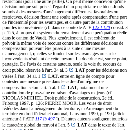
restrictions (pour une autre partie). On peut même concevoir qu'une
décision unique soit prise à l'égard d'un propriétaire de biens-fonds
soumis à des mesures d'aménagement différentes, favorables ou
restrictives, décision fixant une soulte après compensation d'une part
de l'indemnité pour les avantages, et d'autre part de la contribution
pour les inconvénients (cf. dans ce contexte ATF
122 I 120
consid. 3
p. 125, à propos du système du remaniement avec péréquation réelle
dans le canton de Vaud). Plus généralement, il est cohérent de
prévoir la même voie de recours contre les différentes décisions de
compensation pouvant être prises à la suite d'une mesure
d'aménagement, qu'elles se fondent sur les avantages ou sur les
inconvénients résultant de cette mesure. La doctrine est, sur ce point,
partagée. De l'avis de certains auteurs, seule la voie du recours de
droit public, réservée à l'art. 34 al. 3
LAT
pour les décisions non
visées à l'art. 34 al. 1
LAT
, entre en ligne de compte pour
contester une mesure prise dans le cadre d'un régime de
compensation selon l'art. 5 al. 1
LAT
, notamment une
contribution de plus-value en raison d'avantages majeurs (cf.
NICOLAS MICHEL, Droit public de la construction, 2e éd.,
Fribourg 1997, p. 126; PIERRE MOOR, Les voies de droit
fédérales dans l'aménagement du territoire, in Aménagement du
territoire en droit fédéral et cantonal, Lausanne 1990, p. 190 [article
antérieur à l' ATF
117 Ib 497
]). D'autres auteurs soulignent toutefois
le caractère global du renvoi à l'art. 5
LAT
dans le texte de l'art.