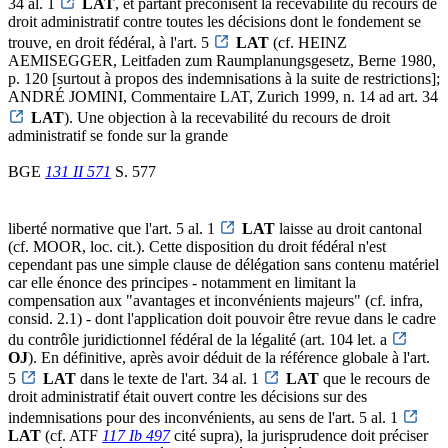
34 al. 1
LAT
, et partant préconisent la recevabilité du recours de
droit administratif contre toutes les décisions dont le fondement se
trouve, en droit fédéral, à l'art. 5
LAT
(cf. HEINZ
AEMISEGGER, Leitfaden zum Raumplanungsgesetz, Berne 1980,
p. 120 [surtout à propos des indemnisations à la suite de restrictions];
ANDRÉ JOMINI, Commentaire LAT, Zurich 1999, n. 14 ad art. 34
LAT
). Une objection à la recevabilité du recours de droit
administratif se fonde sur la grande
BGE
131 II 571
S. 577
liberté normative que l'art. 5 al. 1
LAT
laisse au droit cantonal
(cf. MOOR, loc. cit.). Cette disposition du droit fédéral n'est
cependant pas une simple clause de délégation sans contenu matériel
car elle énonce des principes - notamment en limitant la
compensation aux "avantages et inconvénients majeurs" (cf. infra,
consid. 2.1) - dont l'application doit pouvoir être revue dans le cadre
du contrôle juridictionnel fédéral de la légalité (art. 104 let. a
OJ
). En définitive, après avoir déduit de la référence globale à l'art.
5
LAT
dans le texte de l'art. 34 al. 1
LAT
que le recours de
droit administratif était ouvert contre les décisions sur des
indemnisations pour des inconvénients, au sens de l'art. 5 al. 1
LAT
(cf. ATF
117 Ib 497
cité supra), la jurisprudence doit préciser