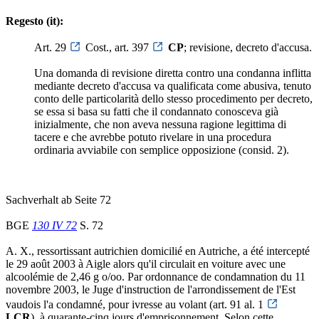
Regesto (it):
Art. 29
Cost., art. 397
CP
; revisione, decreto d'accusa.
Una domanda di revisione diretta contro una condanna inflitta
mediante decreto d'accusa va qualificata come abusiva, tenuto
conto delle particolarità dello stesso procedimento per decreto,
se essa si basa su fatti che il condannato conosceva già
inizialmente, che non aveva nessuna ragione legittima di
tacere e che avrebbe potuto rivelare in una procedura
ordinaria avviabile con semplice opposizione (consid. 2).
Sachverhalt ab Seite 72
BGE
130 IV 72
S. 72
A. X., ressortissant autrichien domicilié en Autriche, a été intercepté
le 29 août 2003 à Aigle alors qu'il circulait en voiture avec une
alcoolémie de 2,46 g o/oo. Par ordonnance de condamnation du 11
novembre 2003, le Juge d'instruction de l'arrondissement de l'Est
vaudois l'a condamné, pour ivresse au volant (art. 91 al. 1
LCR
), à quarante-cinq jours d'emprisonnement. Selon cette