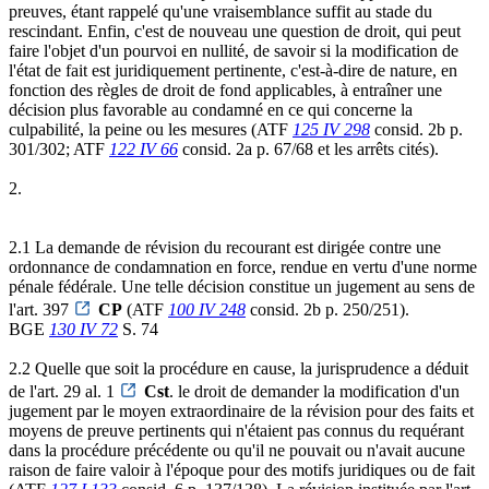
preuves, étant rappelé qu'une vraisemblance suffit au stade du
rescindant. Enfin, c'est de nouveau une question de droit, qui peut
faire l'objet d'un pourvoi en nullité, de savoir si la modification de
l'état de fait est juridiquement pertinente, c'est-à-dire de nature, en
fonction des règles de droit de fond applicables, à entraîner une
décision plus favorable au condamné en ce qui concerne la
culpabilité, la peine ou les mesures (ATF
125 IV 298
consid. 2b p.
301/302; ATF
122 IV 66
consid. 2a p. 67/68 et les arrêts cités).
2.
2.1 La demande de révision du recourant est dirigée contre une
ordonnance de condamnation en force, rendue en vertu d'une norme
pénale fédérale. Une telle décision constitue un jugement au sens de
l'art. 397
CP
(ATF
100 IV 248
consid. 2b p. 250/251).
BGE
130 IV 72
S. 74
2.2 Quelle que soit la procédure en cause, la jurisprudence a déduit
de l'art. 29 al. 1
Cst
. le droit de demander la modification d'un
jugement par le moyen extraordinaire de la révision pour des faits et
moyens de preuve pertinents qui n'étaient pas connus du requérant
dans la procédure précédente ou qu'il ne pouvait ou n'avait aucune
raison de faire valoir à l'époque pour des motifs juridiques ou de fait