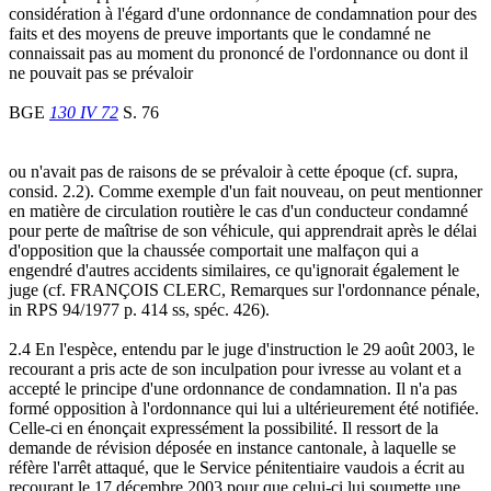
considération à l'égard d'une ordonnance de condamnation pour des
faits et des moyens de preuve importants que le condamné ne
connaissait pas au moment du prononcé de l'ordonnance ou dont il
ne pouvait pas se prévaloir
BGE
130 IV 72
S. 76
ou n'avait pas de raisons de se prévaloir à cette époque (cf. supra,
consid. 2.2). Comme exemple d'un fait nouveau, on peut mentionner
en matière de circulation routière le cas d'un conducteur condamné
pour perte de maîtrise de son véhicule, qui apprendrait après le délai
d'opposition que la chaussée comportait une malfaçon qui a
engendré d'autres accidents similaires, ce qu'ignorait également le
juge (cf. FRANÇOIS CLERC, Remarques sur l'ordonnance pénale,
in RPS 94/1977 p. 414 ss, spéc. 426).
2.4 En l'espèce, entendu par le juge d'instruction le 29 août 2003, le
recourant a pris acte de son inculpation pour ivresse au volant et a
accepté le principe d'une ordonnance de condamnation. Il n'a pas
formé opposition à l'ordonnance qui lui a ultérieurement été notifiée.
Celle-ci en énonçait expressément la possibilité. Il ressort de la
demande de révision déposée en instance cantonale, à laquelle se
réfère l'arrêt attaqué, que le Service pénitentiaire vaudois a écrit au
recourant le 17 décembre 2003 pour que celui-ci lui soumette une