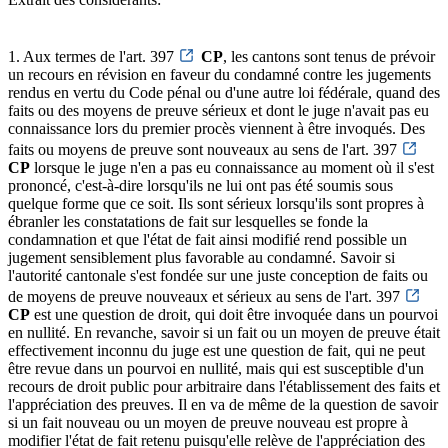
1. Aux termes de l'art. 397
CP
, les cantons sont tenus de prévoir
un recours en révision en faveur du condamné contre les jugements
rendus en vertu du Code pénal ou d'une autre loi fédérale, quand des
faits ou des moyens de preuve sérieux et dont le juge n'avait pas eu
connaissance lors du premier procès viennent à être invoqués. Des
faits ou moyens de preuve sont nouveaux au sens de l'art. 397
CP
lorsque le juge n'en a pas eu connaissance au moment où il s'est
prononcé, c'est-à-dire lorsqu'ils ne lui ont pas été soumis sous
quelque forme que ce soit. Ils sont sérieux lorsqu'ils sont propres à
ébranler les constatations de fait sur lesquelles se fonde la
condamnation et que l'état de fait ainsi modifié rend possible un
jugement sensiblement plus favorable au condamné. Savoir si
l'autorité cantonale s'est fondée sur une juste conception de faits ou
de moyens de preuve nouveaux et sérieux au sens de l'art. 397
CP
est une question de droit, qui doit être invoquée dans un pourvoi
en nullité. En revanche, savoir si un fait ou un moyen de preuve était
effectivement inconnu du juge est une question de fait, qui ne peut
être revue dans un pourvoi en nullité, mais qui est susceptible d'un
recours de droit public pour arbitraire dans l'établissement des faits et
l'appréciation des preuves. Il en va de même de la question de savoir
si un fait nouveau ou un moyen de preuve nouveau est propre à
modifier l'état de fait retenu puisqu'elle relève de l'appréciation des