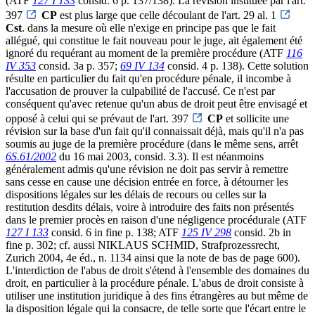
(ATF
127 I 133
consid. 6 p. 137/138). La révision instituée par l'art.
397
CP
est plus large que celle découlant de l'art. 29 al. 1
Cst
. dans la mesure où elle n'exige en principe pas que le fait
allégué, qui constitue le fait nouveau pour le juge, ait également été
ignoré du requérant au moment de la première procédure (ATF
116
IV 353
consid. 3a p. 357;
69 IV 134
consid. 4 p. 138). Cette solution
résulte en particulier du fait qu'en procédure pénale, il incombe à
l'accusation de prouver la culpabilité de l'accusé. Ce n'est par
conséquent qu'avec retenue qu'un abus de droit peut être envisagé et
opposé à celui qui se prévaut de l'art. 397
CP
et sollicite une
révision sur la base d'un fait qu'il connaissait déjà, mais qu'il n'a pas
soumis au juge de la première procédure (dans le même sens, arrêt
6S.61/2002
du 16 mai 2003, consid. 3.3). Il est néanmoins
généralement admis qu'une révision ne doit pas servir à remettre
sans cesse en cause une décision entrée en force, à détourner les
dispositions légales sur les délais de recours ou celles sur la
restitution desdits délais, voire à introduire des faits non présentés
dans le premier procès en raison d'une négligence procédurale (ATF
127 I 133
consid. 6 in fine p. 138; ATF
125 IV 298
consid. 2b in
fine p. 302; cf. aussi NIKLAUS SCHMID, Strafprozessrecht,
Zurich 2004, 4e éd., n. 1134 ainsi que la note de bas de page 600).
L'interdiction de l'abus de droit s'étend à l'ensemble des domaines du
droit, en particulier à la procédure pénale. L'abus de droit consiste à
utiliser une institution juridique à des fins étrangères au but même de
la disposition légale qui la consacre, de telle sorte que l'écart entre le