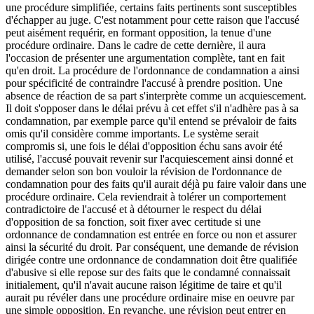
une procédure simplifiée, certains faits pertinents sont susceptibles
d'échapper au juge. C'est notamment pour cette raison que l'accusé
peut aisément requérir, en formant opposition, la tenue d'une
procédure ordinaire. Dans le cadre de cette dernière, il aura
l'occasion de présenter une argumentation complète, tant en fait
qu'en droit. La procédure de l'ordonnance de condamnation a ainsi
pour spécificité de contraindre l'accusé à prendre position. Une
absence de réaction de sa part s'interprète comme un acquiescement.
Il doit s'opposer dans le délai prévu à cet effet s'il n'adhère pas à sa
condamnation, par exemple parce qu'il entend se prévaloir de faits
omis qu'il considère comme importants. Le système serait
compromis si, une fois le délai d'opposition échu sans avoir été
utilisé, l'accusé pouvait revenir sur l'acquiescement ainsi donné et
demander selon son bon vouloir la révision de l'ordonnance de
condamnation pour des faits qu'il aurait déjà pu faire valoir dans une
procédure ordinaire. Cela reviendrait à tolérer un comportement
contradictoire de l'accusé et à détourner le respect du délai
d'opposition de sa fonction, soit fixer avec certitude si une
ordonnance de condamnation est entrée en force ou non et assurer
ainsi la sécurité du droit. Par conséquent, une demande de révision
dirigée contre une ordonnance de condamnation doit être qualifiée
d'abusive si elle repose sur des faits que le condamné connaissait
initialement, qu'il n'avait aucune raison légitime de taire et qu'il
aurait pu révéler dans une procédure ordinaire mise en oeuvre par
une simple opposition. En revanche, une révision peut entrer en