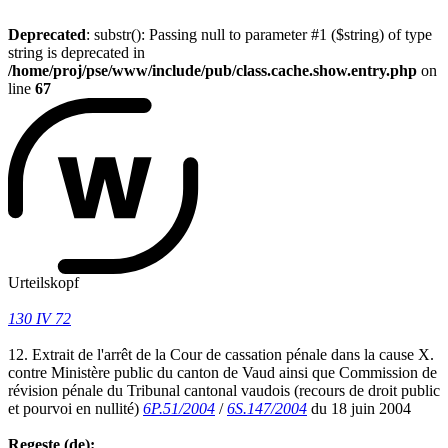
Deprecated
: substr(): Passing null to parameter #1 ($string) of type
string is deprecated in
/home/proj/pse/www/include/pub/class.cache.show.entry.php
on
line
67
Urteilskopf
130 IV 72
12. Extrait de l'arrêt de la Cour de cassation pénale dans la cause X.
contre Ministère public du canton de Vaud ainsi que Commission de
révision pénale du Tribunal cantonal vaudois (recours de droit public
et pourvoi en nullité)
6P.51/2004
/
6S.147/2004
du 18 juin 2004
Regeste (de):