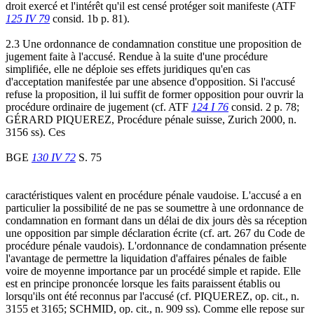
droit exercé et l'intérêt qu'il est censé protéger soit manifeste (ATF
125 IV 79
consid. 1b p. 81).
2.3 Une ordonnance de condamnation constitue une proposition de
jugement faite à l'accusé. Rendue à la suite d'une procédure
simplifiée, elle ne déploie ses effets juridiques qu'en cas
d'acceptation manifestée par une absence d'opposition. Si l'accusé
refuse la proposition, il lui suffit de former opposition pour ouvrir la
procédure ordinaire de jugement (cf. ATF
124 I 76
consid. 2 p. 78;
GÉRARD PIQUEREZ, Procédure pénale suisse, Zurich 2000, n.
3156 ss). Ces
BGE
130 IV 72
S. 75
caractéristiques valent en procédure pénale vaudoise. L'accusé a en
particulier la possibilité de ne pas se soumettre à une ordonnance de
condamnation en formant dans un délai de dix jours dès sa réception
une opposition par simple déclaration écrite (cf. art. 267 du Code de
procédure pénale vaudois). L'ordonnance de condamnation présente
l'avantage de permettre la liquidation d'affaires pénales de faible
voire de moyenne importance par un procédé simple et rapide. Elle
est en principe prononcée lorsque les faits paraissent établis ou
lorsqu'ils ont été reconnus par l'accusé (cf. PIQUEREZ, op. cit., n.
3155 et 3165; SCHMID, op. cit., n. 909 ss). Comme elle repose sur