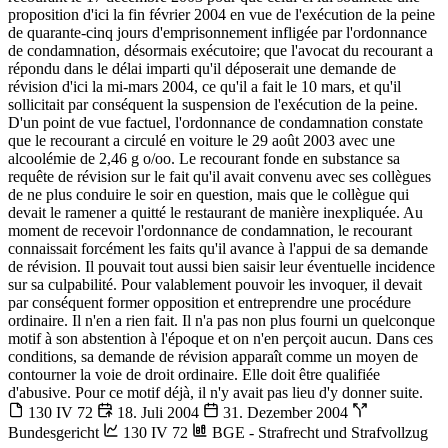
proposition d'ici la fin février 2004 en vue de l'exécution de la peine
de quarante-cinq jours d'emprisonnement infligée par l'ordonnance
de condamnation, désormais exécutoire; que l'avocat du recourant a
répondu dans le délai imparti qu'il déposerait une demande de
révision d'ici la mi-mars 2004, ce qu'il a fait le 10 mars, et qu'il
sollicitait par conséquent la suspension de l'exécution de la peine.
D'un point de vue factuel, l'ordonnance de condamnation constate
que le recourant a circulé en voiture le 29 août 2003 avec une
alcoolémie de 2,46 g o/oo. Le recourant fonde en substance sa
requête de révision sur le fait qu'il avait convenu avec ses collègues
de ne plus conduire le soir en question, mais que le collègue qui
devait le ramener a quitté le restaurant de manière inexpliquée. Au
moment de recevoir l'ordonnance de condamnation, le recourant
connaissait forcément les faits qu'il avance à l'appui de sa demande
de révision. Il pouvait tout aussi bien saisir leur éventuelle incidence
sur sa culpabilité. Pour valablement pouvoir les invoquer, il devait
par conséquent former opposition et entreprendre une procédure
ordinaire. Il n'en a rien fait. Il n'a pas non plus fourni un quelconque
motif à son abstention à l'époque et on n'en perçoit aucun. Dans ces
conditions, sa demande de révision apparaît comme un moyen de
contourner la voie de droit ordinaire. Elle doit être qualifiée
d'abusive. Pour ce motif déjà, il n'y avait pas lieu d'y donner suite.
130 IV 72
18. Juli 2004
31. Dezember 2004
Bundesgericht
130 IV 72
BGE - Strafrecht und Strafvollzug