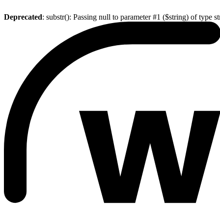
Deprecated
: substr(): Passing null to parameter #1 ($string) of type s