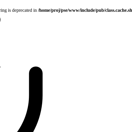
tring is deprecated in
/home/proj/pse/www/include/pub/class.cache.s