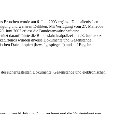
as Ersuchen wurde am 6. Juni 2003 ergänzt. Die italienischen
einigung und weiteren Delikten. Mit Verfügung vom 27. Mai 2003
0. Juni 2003 erliess die Bundesanwaltschaft eine
tützt darauf führte die Bundeskriminalpolizei am 23. Juni 2003
vokaturbüros wurden diverse Dokumente und Gegenstände
schen Daten kopiert (bzw. "gespiegelt") und auf Begehren
 der sichergestellten Dokumente, Gegenstände und elektronischen
igerungsrecht. Für die Durchsuchung und die Versiegelung von