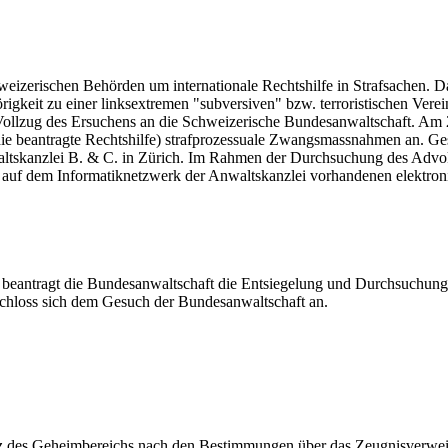
eizerischen Behörden um internationale Rechtshilfe in Strafsachen. D
igkeit zu einer linksextremen "subversiven" bzw. terroristischen Ver
Vollzug des Ersuchens an die Schweizerische Bundesanwaltschaft. Am 2
die beantragte Rechtshilfe) strafprozessuale Zwangsmassnahmen an. Ges
waltskanzlei B. & C. in Zürich. Im Rahmen der Durchsuchung des Ad
 auf dem Informatiknetzwerk der Anwaltskanzlei vorhandenen elektroni
t beantragt die Bundesanwaltschaft die Entsiegelung und Durchsuchung
schloss sich dem Gesuch der Bundesanwaltschaft an.
hutz des Geheimbereichs nach den Bestimmungen über das Zeugnisverwe