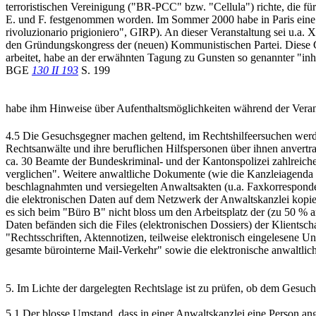
terroristischen Vereinigung ("BR-PCC" bzw. "Cellula") richte, die fü
E. und F. festgenommen worden. Im Sommer 2000 habe in Paris eine int
rivoluzionario prigioniero", GIRP). An dieser Veranstaltung sei u.a
den Gründungskongress der (neuen) Kommunistischen Partei. Diese Grü
arbeitet, habe an der erwähnten Tagung zu Gunsten so genannter "inha
BGE
130 II 193
S. 199
habe ihm Hinweise über Aufenthaltsmöglichkeiten während der Verans
4.5 Die Gesuchsgegner machen geltend, im Rechtshilfeersuchen werde 
Rechtsanwälte und ihre beruflichen Hilfspersonen über ihnen anver
ca. 30 Beamte der Bundeskriminal- und der Kantonspolizei zahlreiche 
verglichen". Weitere anwaltliche Dokumente (wie die Kanzleiagenda 
beschlagnahmten und versiegelten Anwaltsakten (u.a. Faxkorresponde
die elektronischen Daten auf dem Netzwerk der Anwaltskanzlei kopi
es sich beim "Büro B" nicht bloss um den Arbeitsplatz der (zu 50 % a
Daten befänden sich die Files (elektronischen Dossiers) der Klients
"Rechtsschriften, Aktennotizen, teilweise elektronisch eingelesene
gesamte bürointerne Mail-Verkehr" sowie die elektronische anwaltlic
5. Im Lichte der dargelegten Rechtslage ist zu prüfen, ob dem Gesu
5.1 Der blosse Umstand, dass in einer Anwaltskanzlei eine Person ang