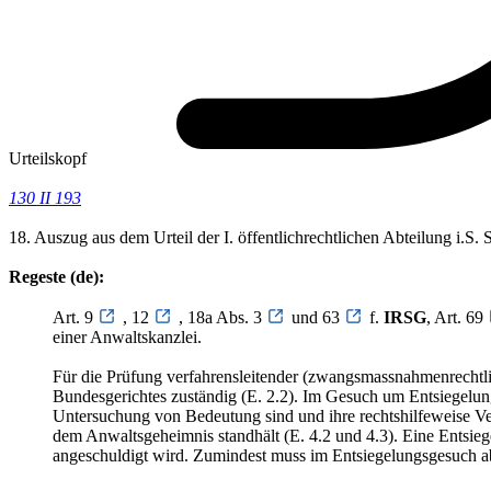
Urteilskopf
130 II 193
18. Auszug aus dem Urteil der I. öffentlichrechtlichen Abteilung i.
Regeste (de):
Art. 9
, 12
, 18a Abs. 3
und 63
f.
IRSG
, Art. 69
einer Anwaltskanzlei.
Für die Prüfung verfahrensleitender (zwangsmassnahmenrechtlic
Bundesgerichtes zuständig (E. 2.2). Im Gesuch um Entsiegelun
Untersuchung von Bedeutung sind und ihre rechtshilfeweise 
dem Anwaltsgeheimnis standhält (E. 4.2 und 4.3). Eine Entsie
angeschuldigt wird. Zumindest muss im Entsiegelungsgesuch abe