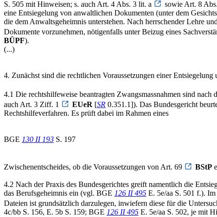
S. 505 mit Hinweisen; s. auch Art. 4 Abs. 3 lit. a
sowie Art. 8 Abs
eine Entsiegelung von anwaltlichen Dokumenten (unter dem Gesichtspu
die dem Anwaltsgeheimnis unterstehen. Nach herrschender Lehre und P
Dokumente vorzunehmen, nötigenfalls unter Beizug eines Sachvers
BÜPF
).
(...)
4. Zunächst sind die rechtlichen Voraussetzungen einer Entsiegelun
4.1 Die rechtshilfeweise beantragten Zwangsmassnahmen sind nach de
auch Art. 3 Ziff. 1
EUeR
[
SR
0.351.1]). Das Bundesgericht beurt
Rechtshilfeverfahren. Es prüft dabei im Rahmen eines
BGE
130 II 193
S. 197
Zwischenentscheides, ob die Voraussetzungen von Art. 69
BStP
e
4.2 Nach der Praxis des Bundesgerichtes greift namentlich die Entsi
das Berufsgeheimnis ein (vgl. BGE
126 II 495
E. 5e/aa S. 501 f.). 
Dateien ist grundsätzlich darzulegen, inwiefern diese für die Unte
4c/bb S. 156, E. 5b S. 159; BGE
126 II 495
E. 5e/aa S. 502, je mit 