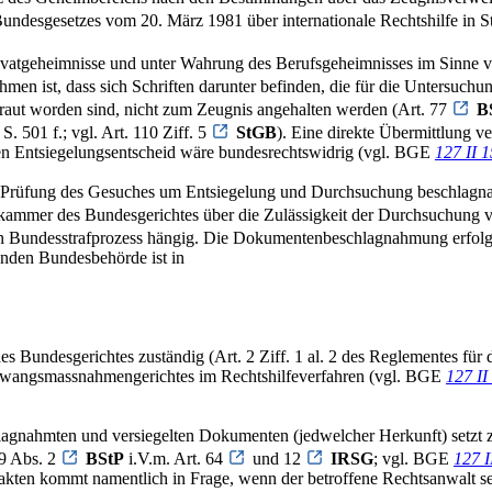
undesgesetzes vom 20. März 1981 über internationale Rechtshilfe in St
rivatgeheimnisse und unter Wahrung des Berufsgeheimnisses im Sinne 
en ist, dass sich Schriften darunter befinden, die für die Untersuchu
traut worden sind, nicht zum Zeugnis angehalten werden (Art. 77
B
S. 501 f.; vgl. Art. 110 Ziff. 5
StGB
). Eine direkte Übermittlung v
hen Entsiegelungsentscheid wäre bundesrechtswidrig (vgl. BGE
127 II 
l zur Prüfung des Gesuches um Entsiegelung und Durchsuchung beschlag
kammer des Bundesgerichtes über die Zulässigkeit der Durchsuchung v
kein Bundesstrafprozess hängig. Die Dokumentenbeschlagnahmung erfolg
enden Bundesbehörde ist in
g des Bundesgerichtes zuständig (Art. 2 Ziff. 1 al. 2 des Reglementes 
 Zwangsmassnahmengerichtes im Rechtshilfeverfahren (vgl. BGE
127 II
agnahmten und versiegelten Dokumenten (jedwelcher Herkunft) setzt z
69 Abs. 2
BStP
i.V.m. Art. 64
und 12
IRSG
; vgl. BGE
127 I
ten kommt namentlich in Frage, wenn der betroffene Rechtsanwalt sel