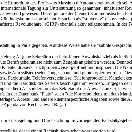
r die Ermordung des Professors Massimo d'Antona verantwortlich sei. A
ernationale Tagung zur Unterstützung so genannter "inhaftierter Revol
. X. anwesend gewesen. Dieser gehöre der (neuen) Kommunistischen Parte
ndungskommission sei laut Ersuchen als "subversiv" ("sovversiva") ei
ftierter Revolutionäre" (GIRP) ebenfalls aktiv teilgenommen. In der F
taltung in Paris gegeben. Auf diese Weise habe sie "subtile Gespräch
einzig A. (eine Sekretärin der betroffenen Anwaltskanzlei) als in die
traute Berufsgeheimnisse nicht zum Zeugnis angehalten werden. Denno
Klientendossiers "stichprobenweise" geöffnet und inspiziert. Die Namen
sowie Adresslisten) seien "angeschaut" und photokopiert worden. Dies
nz, Faxjournale, Telefonverzeichnisse, Telefonprotokolle, Kanzleiage
ert und die Harddisk des Servers beschlagnahmt worden. Entgegen de
ngestellten) A., sondern um das Sekretariat der Anwaltskanzlei, in wel
chaft. In der Datenbank "Plato" seien "die Korrespondenz mit dem Mand
 Unterlagen, Adress- und andere klientenspezifische Angaben sowie die
he Agenda von Rechtsanwalt B. (...)
ch um Entsiegelung und Durchsuchung im vorliegenden Fall stattgegeb
estellt ist, der in einem Rechtshilfeersuchen vorgeworfen wird,