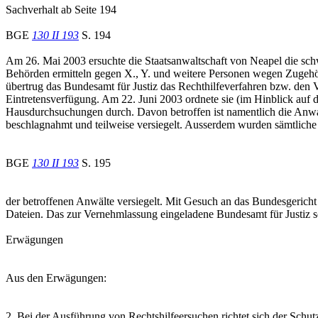
Sachverhalt ab Seite 194
BGE
130 II 193
S. 194
Am 26. Mai 2003 ersuchte die Staatsanwaltschaft von Neapel die schw
Behörden ermitteln gegen X., Y. und weitere Personen wegen Zugehör
übertrug das Bundesamt für Justiz das Rechthilfeverfahren bzw. den 
Eintretensverfügung. Am 22. Juni 2003 ordnete sie (im Hinblick auf 
Hausdurchsuchungen durch. Davon betroffen ist namentlich die An
beschlagnahmt und teilweise versiegelt. Ausserdem wurden sämtliche
BGE
130 II 193
S. 195
der betroffenen Anwälte versiegelt. Mit Gesuch an das Bundesgerich
Dateien. Das zur Vernehmlassung eingeladene Bundesamt für Justiz 
Erwägungen
Aus den Erwägungen:
2. Bei der Ausführung von Rechtshilfeersuchen richtet sich der Sc