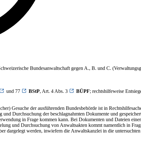
S. Schweizerische Bundesanwaltschaft gegen A., B. und C. (Verwaltung
und 77
BStP
, Art. 4 Abs. 3
BÜPF
; rechtshilfeweise Ents
her) Gesuche der ausführenden Bundesbehörde ist in Rechtshilfesachen 
g und Durchsuchung der beschlagnahmten Dokumente und gespeicherten 
Verwendung in Frage kommen kann. Bei Dokumenten und Dateien einer 
gelung und Durchsuchung von Anwaltsakten kommt namentlich in Frage, 
r dargelegt werden, inwiefern die Anwaltskanzlei in die untersuchten 