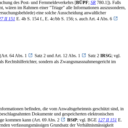
achung des Post- und Fernmeldeverkehrs [
BÜPF
;
SR
780.1]). Falls
int, wären im Rahmen einer "Triage" alle Informationen auszusondern,
tersuchungsbehörde) eine solche Ausscheidung anwaltlicher
27 II 151
E. 4b S. 154 f., E. 4c/bb S. 156; s. auch Art. 4 Abs. 6
(Art. 64 Abs. 1
Satz 2 und Art. 12 Abs. 1
Satz 2
IRSG
; vgl.
ls Rechtshilferichter, sondern als Zwangsmassnahmengericht im
Informationen befinden, die vom Anwaltsgeheimnis geschützt sind, in
 beschlagnahmten Dokumente und gespeicherten elektronischen
Frage kommen kann (Art. 69 Abs. 2
BStP
; vgl. BGE
127 II 151
E.
htenden verfassungsmässigen Grundsatz der Verhältnismässigkeit