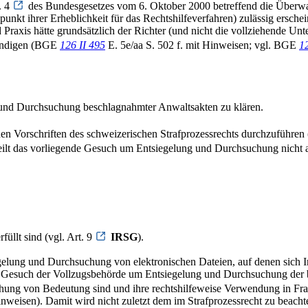
. 4
des Bundesgesetzes vom 6. Oktober 2000 betreffend die Überw
nkt ihrer Erheblichkeit für das Rechtshilfeverfahren) zulässig ersche
raxis hätte grundsätzlich der Richter (und nicht die vollziehende Un
tändigen (BGE
126 II 495
E. 5e/aa S. 502 f. mit Hinweisen; vgl. BGE
1
g und Durchsuchung beschlagnahmter Anwaltsakten zu klären.
n Vorschriften des schweizerischen Strafprozessrechts durchzuführen 
eilt das vorliegende Gesuch um Entsiegelung und Durchsuchung nicht a
rfüllt sind (vgl. Art. 9
IRSG
).
egelung und Durchsuchung von elektronischen Dateien, auf denen sich 
Im Gesuch der Vollzugsbehörde um Entsiegelung und Durchsuchung der
rsuchung von Bedeutung sind und ihre rechtshilfeweise Verwendung in 
Hinweisen). Damit wird nicht zuletzt dem im Strafprozessrecht zu beac