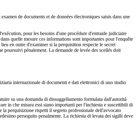
e et examen de documents et de données électroniques saisis dans une
'exécution, pour les besoins d'une procédure d'entraide judiciaire
r dans quelle mesure ces informations sont importantes pour l'enquête
 lieu en outre d'examiner si la perquisition respecte le secret
ême poursuivi pénalement. La demande de levée des scellés doit
ziaria internazionale di documenti e dati elettronici di uno studio
tatuire su una domanda di dissuggellamento formulata dall'autorità
are in che misura essi siano importanti per l'inchiesta e suscettibili di
e la perquisizione rispetti il segreto professionale dell'avvocato
edesimo perseguito penalmente. La richiesta di levata dei sigilli deve