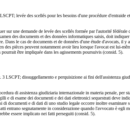
l. 3 LSCPT; levée des scellés pour les besoins d'une procédure d'entraid
uer sur une demande de levée des scellés formée par l'autorité fédérale d
l'examen des documents et des données informatiques saisis, doit indique
iaire. Dans le cas de documents et de données d'une étude d'avocats, il y a
xamen des pièces peuvent notamment avoir lieu lorsque l'avocat est lui-m
 pourrait être impliquée dans les agissements poursuivis (consid. 5).
v. 3 LSCPT; dissuggellamento e perquisizione ai fini dell'assistenza giudi
ocedura di assistenza giudiziaria internazionale in materia penale, per s
gilli e di esame dei documenti e dei dati elettronici sequestrati deve indic
osi di documenti e di dati di uno studio legale occorre inoltre esaminare s
li atti entrano segnatamente in considerazione quando l'avvocato è egli m
ebbe essere implicato nei fatti perseguiti (consid. 5).