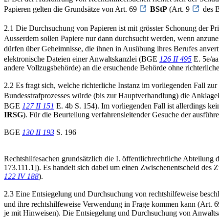
Papieren gelten die Grundsätze von Art. 69
BStP
(Art. 9
des B
2.1 Die Durchsuchung von Papieren ist mit grösster Schonung der P
Ausserdem sollen Papiere nur dann durchsucht werden, wenn anzunehm
dürfen über Geheimnisse, die ihnen in Ausübung ihres Berufes anver
elektronische Dateien einer Anwaltskanzlei (BGE
126 II 495
E. 5e/aa 
andere Vollzugsbehörde) an die ersuchende Behörde ohne richterlic
2.2 Es fragt sich, welche richterliche Instanz im vorliegenden Fal
Bundesstrafprozesses würde (bis zur Hauptverhandlung) die Anklage
BGE
127 II 151
E. 4b S. 154). Im vorliegenden Fall ist allerdings 
IRSG
). Für die Beurteilung verfahrensleitender Gesuche der ausführ
BGE
130 II 193
S. 196
Rechtshilfesachen grundsätzlich die I. öffentlichrechtliche Abteilun
173.111.1]). Es handelt sich dabei um einen Zwischenentscheid des
122 IV 188
).
2.3 Eine Entsiegelung und Durchsuchung von rechtshilfeweise beschl
und ihre rechtshilfeweise Verwendung in Frage kommen kann (Art. 
je mit Hinweisen). Die Entsiegelung und Durchsuchung von Anwaltsak