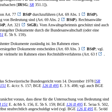
rafsachen [
IRSG
;
SR
351.1]).
von Art. 77
BStP
durchzuführen (Art. 69 Abs. 1
BStP
).
ng von Bedeutung sind (Art. 69 Abs. 2
BStP
). Rechtsanwälte
StP
, Art. 321
StGB
). Vom Anwaltsgeheimnis geschützt sind auch
ersiegelter Dokumente durch die Bundesanwaltschaft (oder eine
151
E. 5b S. 159).
nahmter Dokumente zuständig ist. Im Rahmen eines
ersiegelter Dokumente entscheiden (Art. 69 Abs. 3
BStP
; vgl.
te vielmehr im Rahmen eines Rechtshilfeverfahrens (Art. 63 f
.
für das Schweizerische Bundesgericht vom 14. Dezember 1978 [
SR
 151
E. 4c/cc S. 157; BGE
126 II 495
E. 3 S. 498; vgl. auch BGE
unächst voraus, dass diese für die Untersuchung von Bedeutung sind
I 151
E. 4c/bb S. 156, E. 5b S. 159; BGE
126 II 495
E. 5e/aa S. 502,
bst strafrechtlich angeschuldigt wird (vgl. BGE
126 II 495
E. 5e/dd