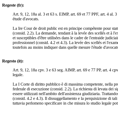
Regeste (fr):
Art. 9, 12, 18a al. 3 et 63 s. EIMP, art. 69 et 77 PPF, art. 4 a
étude d'avocats.
La Ire Cour de droit public est en principe compétente pour stat
(consid. 2.2). La demande, tendant à la levée des scellés et à 
et susceptibles d'être utilisées dans le cadre de l'entraide judic
professionnel (consid. 4.2 et 4.3). La levée des scellés et l'e
toutefois au moins indiquer dans quelle mesure l'étude d'avocats
Regesto (it):
Art. 9, 12, 18a cpv. 3 e 63 seg. AIMP, art. 69 e 77 PP, art. 4 cp
legale.
La I Corte di diritto pubblico è di massima competente, nella pr
federale di esecuzione (consid. 2.2). La richiesta di levata dei si
essere utilizzati nell'ambito dell'assistenza giudiziaria. Trattand
(consid. 4.2 e 4.3). Il dissuggellamento e la perquisizione di ta
tuttavia perlomeno specificare in che misura lo studio legale potr