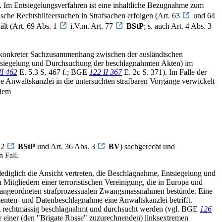
. Im Entsiegelungsverfahren ist eine inhaltliche Bezugnahme zum
che Rechtshilfeersuchen in Strafsachen erfolgen (Art. 63
und 64
lt (Art. 69 Abs. 1
i.V.m. Art. 77
BStP
; s. auch Art. 4 Abs. 3
ein konkreter Sachzusammenhang zwischen der ausländischen
tsiegelung und Durchsuchung der beschlagnahmten Akten) im
II 462
E. 5.3 S. 467 f.; BGE
122 II 367
E. 2c S. 371). Im Falle der
 Anwaltskanzlei in die untersuchten strafbaren Vorgänge verwickelt
 dem
 2
BStP
und Art. 36 Abs. 3
BV
) sachgerecht und
 Fall.
ediglich die Ansicht vertreten, die Beschlagnahme, Entsiegelung und
Mitgliedern einer terroristischen Vereinigung, die in Europa und
den angeordneten strafprozessualen Zwangsmassnahmen bestünde. Eine
nten- und Datenbeschlagnahme eine Anwaltskanzlei betrifft.
cht rechtmässig beschlagnahmt und durchsucht werden (vgl. BGE
126
er einer (den "Brigate Rosse" zuzurechnenden) linksextremen