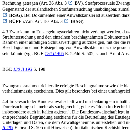
Rechnung getragen (Art. 36 Abs. 3
BV
). Strafprozessuale Zwang
Gegenstand der ausländischen Strafuntersuchung unabdingbar, zumal 
IRSG
). Bei Dokumenten einer Anwaltskanzlei ist ausserdem dar
BÜPF
i.V.m. Art. 18a Abs. 3
IRSG
).
4.3 Zwar kann im Entsiegelungsverfahren nicht verlangt werden, das
Strafuntersuchung und den einzelnen beschlagnahmten Dokumenten b
Rahmen einer allfälligen Schlussverfügung aufzuzeigen, mit der die
Beschlagnahme und Entsiegelung von Anwaltsakten muss die gesuchste
sein könnte (vgl. BGE
126 II 495
E. 5e/dd S. 505; s. auch Art. 4 Abs
BGE
130 II 193
S. 198
Zwangsmassnahmenrichter die erfolgte Beschlagnahme sowie die hier
verhältnismässig erscheinen. Dies gilt besonders bei einer umfangr
4.4 Im Gesuch der Bundesanwaltschaft wird nur beiläufig ein inhaltl
Durchsuchung sei "mehr als sachgerecht", gehe es "doch im Rechtshilf
insbesondere auch in Italien agieren". Die Bundesanwaltschaft legt 
entsprechende Begründung erschiene für die Beurteilung des Entsie
Unterlagen und Daten, die dem Anwaltsgeheimnis unterstehen und ni
II 495
E. 5e/dd S. 505 mit Hinweisen). Im italienischen Rechtshilfeer