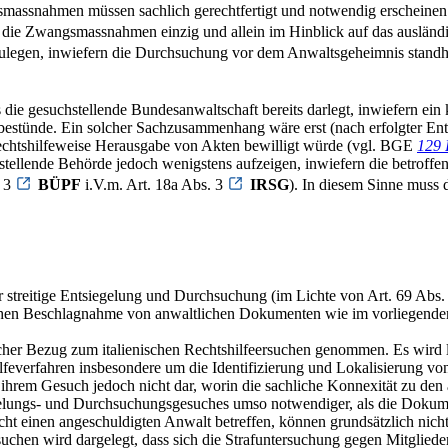
smassnahmen müssen sachlich gerechtfertigt und notwendig erscheinen
die Zwangsmassnahmen einzig und allein im Hinblick auf das ausländis
zulegen, inwiefern die Durchsuchung vor dem Anwaltsgeheimnis standhä
s die gesuchstellende Bundesanwaltschaft bereits darlegt, inwiefern 
estünde. Ein solcher Sachzusammenhang wäre erst (nach erfolgter En
 rechtshilfeweise Herausgabe von Akten bewilligt würde (vgl. BGE
129 
llende Behörde jedoch wenigstens aufzeigen, inwiefern die betroffene
. 3
BÜPF
i.V.m. Art. 18a Abs. 3
IRSG
). In diesem Sinne muss
 streitige Entsiegelung und Durchsuchung (im Lichte von Art. 69 Abs.
eichen Beschlagnahme von anwaltlichen Dokumenten wie im vorliegenden
icher Bezug zum italienischen Rechtshilfeersuchen genommen. Es wird l
everfahren insbesondere um die Identifizierung und Lokalisierung von 
in ihrem Gesuch jedoch nicht dar, worin die sachliche Konnexität zu 
gelungs- und Durchsuchungsgesuches umso notwendiger, als die Dokume
cht einen angeschuldigten Anwalt betreffen, können grundsätzlich ni
suchen wird dargelegt, dass sich die Strafuntersuchung gegen Mitglied