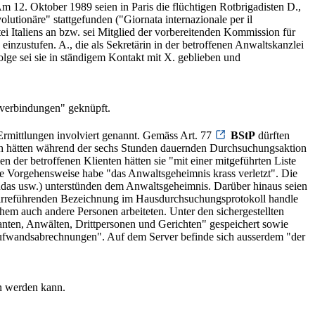
m 12. Oktober 1989 seien in Paris die flüchtigen Rotbrigadisten D.,
utionäre" stattgefunden ("Giornata internazionale per il
i Italiens an bzw. sei Mitglied der vorbereitenden Kommission für
nzustufen. A., die als Sekretärin in der betroffenen Anwaltskanzlei
olge sei sie in ständigem Kontakt mit X. geblieben und
sverbindungen" geknüpft.
 Ermittlungen involviert genannt. Gemäss Art. 77
BStP
dürften
ch hätten während der sechs Stunden dauernden Durchsuchungsaktion
 der betroffenen Klienten hätten sie "mit einer mitgeführten Liste
e Vorgehensweise habe "das Anwaltsgeheimnis krass verletzt". Die
ndas usw.) unterstünden dem Anwaltsgeheimnis. Darüber hinaus seien
r irreführenden Bezeichnung im Hausdurchsuchungsprotokoll handle
chem auch andere Personen arbeiteten. Unter den sichergestellten
anten, Anwälten, Drittpersonen und Gerichten" gespeichert sowie
 Aufwandsabrechnungen". Auf dem Server befinde sich ausserdem "der
en werden kann.