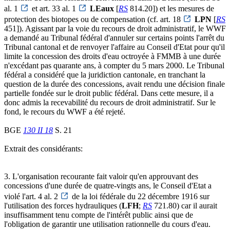
al. 1
et art. 33 al. 1
LEaux
[
RS
814.20]) et les mesures de
protection des biotopes ou de compensation (cf. art. 18
LPN
[
RS
451]). Agissant par la voie du recours de droit administratif, le WWF
a demandé au Tribunal fédéral d'annuler sur certains points l'arrêt du
Tribunal cantonal et de renvoyer l'affaire au Conseil d'Etat pour qu'il
limite la concession des droits d'eau octroyée à FMMB à une durée
n'excédant pas quarante ans, à compter du 5 mars 2000. Le Tribunal
fédéral a considéré que la juridiction cantonale, en tranchant la
question de la durée des concessions, avait rendu une décision finale
partielle fondée sur le droit public fédéral. Dans cette mesure, il a
donc admis la recevabilité du recours de droit administratif. Sur le
fond, le recours du WWF a été rejeté.
BGE
130 II 18
S. 21
Extrait des considérants:
3. L'organisation recourante fait valoir qu'en approuvant des
concessions d'une durée de quatre-vingts ans, le Conseil d'Etat a
violé l'art. 4 al. 2
de la loi fédérale du 22 décembre 1916 sur
l'utilisation des forces hydrauliques (
LFH
;
RS
721.80) car il aurait
insuffisamment tenu compte de l'intérêt public ainsi que de
l'obligation de garantir une utilisation rationnelle du cours d'eau.