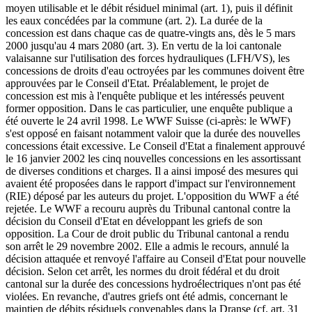
moyen utilisable et le débit résiduel minimal (art. 1), puis il définit
les eaux concédées par la commune (art. 2). La durée de la
concession est dans chaque cas de quatre-vingts ans, dès le 5 mars
2000 jusqu'au 4 mars 2080 (art. 3). En vertu de la loi cantonale
valaisanne sur l'utilisation des forces hydrauliques (LFH/VS), les
concessions de droits d'eau octroyées par les communes doivent être
approuvées par le Conseil d'Etat. Préalablement, le projet de
concession est mis à l'enquête publique et les intéressés peuvent
former opposition. Dans le cas particulier, une enquête publique a
été ouverte le 24 avril 1998. Le WWF Suisse (ci-après: le WWF)
s'est opposé en faisant notamment valoir que la durée des nouvelles
concessions était excessive. Le Conseil d'Etat a finalement approuvé
le 16 janvier 2002 les cinq nouvelles concessions en les assortissant
de diverses conditions et charges. Il a ainsi imposé des mesures qui
avaient été proposées dans le rapport d'impact sur l'environnement
(RIE) déposé par les auteurs du projet. L'opposition du WWF a été
rejetée. Le WWF a recouru auprès du Tribunal cantonal contre la
décision du Conseil d'Etat en développant les griefs de son
opposition. La Cour de droit public du Tribunal cantonal a rendu
son arrêt le 29 novembre 2002. Elle a admis le recours, annulé la
décision attaquée et renvoyé l'affaire au Conseil d'Etat pour nouvelle
décision. Selon cet arrêt, les normes du droit fédéral et du droit
cantonal sur la durée des concessions hydroélectriques n'ont pas été
violées. En revanche, d'autres griefs ont été admis, concernant le
maintien de débits résiduels convenables dans la Dranse (cf. art. 31