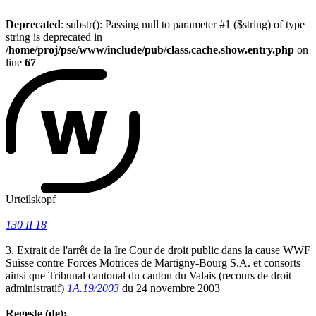
Deprecated
: substr(): Passing null to parameter #1 ($string) of type
string is deprecated in
/home/proj/pse/www/include/pub/class.cache.show.entry.php
on
line
67
Urteilskopf
130 II 18
3. Extrait de l'arrêt de la Ire Cour de droit public dans la cause WWF
Suisse contre Forces Motrices de Martigny-Bourg S.A. et consorts
ainsi que Tribunal cantonal du canton du Valais (recours de droit
administratif)
1A.19/2003
du 24 novembre 2003
Regeste (de):