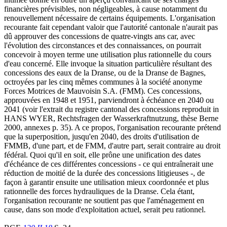
financières prévisibles, non négligeables, à cause notamment du
renouvellement nécessaire de certains équipements. L'organisation
recourante fait cependant valoir que l'autorité cantonale n'aurait pas
dû approuver des concessions de quatre-vingts ans car, avec
l'évolution des circonstances et des connaissances, on pourrait
concevoir à moyen terme une utilisation plus rationnelle du cours
d'eau concerné. Elle invoque la situation particulière résultant des
concessions des eaux de la Dranse, ou de la Dranse de Bagnes,
octroyées par les cinq mêmes communes à la société anonyme
Forces Motrices de Mauvoisin S.A. (FMM). Ces concessions,
approuvées en 1948 et 1951, parviendront à échéance en 2040 ou
2041 (voir l'extrait du registre cantonal des concessions reproduit in
HANS WYER, Rechtsfragen der Wasserkraftnutzung, thèse Berne
2000, annexes p. 35). A ce propos, l'organisation recourante prétend
que la superposition, jusqu'en 2040, des droits d'utilisation de
FMMB, d'une part, et de FMM, d'autre part, serait contraire au droit
fédéral. Quoi qu'il en soit, elle prône une unification des dates
d'échéance de ces différentes concessions - ce qui entraînerait une
réduction de moitié de la durée des concessions litigieuses -, de
façon à garantir ensuite une utilisation mieux coordonnée et plus
rationnelle des forces hydrauliques de la Dranse. Cela étant,
l'organisation recourante ne soutient pas que l'aménagement en
cause, dans son mode d'exploitation actuel, serait peu rationnel.