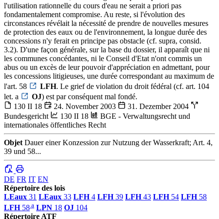
l'utilisation rationnelle du cours d'eau ne serait a priori pas
fondamentalement compromise. Au reste, si l'évolution des
circonstances révélait la nécessité de prendre de nouvelles mesures
de protection des eaux ou de l'environnement, la longue durée des
concessions n'y ferait en principe pas obstacle (cf. supra, consid.
3.2). D'une façon générale, sur la base du dossier, il apparaît que ni
les communes concédantes, ni le Conseil d'Etat n'ont commis un
abus ou un excès de leur pouvoir d'appréciation en admettant, pour
les concessions litigieuses, une durée correspondant au maximum de
l'art. 58
LFH
. Le grief de violation du droit fédéral (cf. art. 104
let. a
OJ
) est par conséquent mal fondé.
130 II 18
24. November 2003
31. Dezember 2004
Bundesgericht
130 II 18
BGE - Verwaltungsrecht und
internationales öffentliches Recht
Objet
Dauer einer Konzession zur Nutzung der Wasserkraft; Art. 4,
39 und 58...
DE
FR
IT
EN
Répertoire des lois
LEaux
31
LEaux
33
LFH
4
LFH
39
LFH
43
LFH
54
LFH
58
a
LFH
58
LPN
18
OJ
104
Répertoire ATF