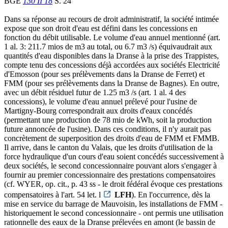
BGE
130 II 18
S. 24
Dans sa réponse au recours de droit administratif, la société intimée
expose que son droit d'eau est défini dans les concessions en
fonction du débit utilisable. Le volume d'eau annuel mentionné (art.
1 al. 3: 211.7 mios de m3 au total, ou 6.7 m3 /s) équivaudrait aux
quantités d'eau disponibles dans la Dranse à la prise des Trappistes,
compte tenu des concessions déjà accordées aux sociétés Electricité
d'Emosson (pour ses prélèvements dans la Dranse de Ferret) et
FMM (pour ses prélèvements dans la Dranse de Bagnes). En outre,
avec un débit résiduel futur de 1.25 m3 /s (art. 1 al. 4 des
concessions), le volume d'eau annuel prélevé pour l'usine de
Martigny-Bourg correspondrait aux droits d'eaux concédés
(permettant une production de 78 mio de kWh, soit la production
future annoncée de l'usine). Dans ces conditions, il n'y aurait pas
concrètement de superposition des droits d'eau de FMM et FMMB.
Il arrive, dans le canton du Valais, que les droits d'utilisation de la
force hydraulique d'un cours d'eau soient concédés successivement à
deux sociétés, le second concessionnaire pouvant alors s'engager à
fournir au premier concessionnaire des prestations compensatoires
(cf. WYER, op. cit., p. 43 ss - le droit fédéral évoque ces prestations
compensatoires à l'art. 54 let. l
LFH
). En l'occurrence, dès la
mise en service du barrage de Mauvoisin, les installations de FMM -
historiquement le second concessionnaire - ont permis une utilisation
rationnelle des eaux de la Dranse prélevées en amont (le bassin de