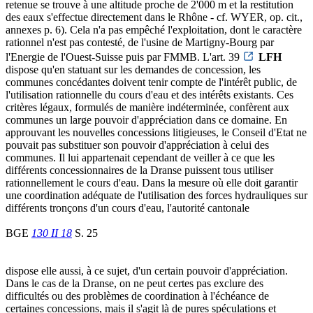
retenue se trouve à une altitude proche de 2'000 m et la restitution
des eaux s'effectue directement dans le Rhône - cf. WYER, op. cit.,
annexes p. 6). Cela n'a pas empêché l'exploitation, dont le caractère
rationnel n'est pas contesté, de l'usine de Martigny-Bourg par
l'Energie de l'Ouest-Suisse puis par FMMB. L'art. 39
LFH
dispose qu'en statuant sur les demandes de concession, les
communes concédantes doivent tenir compte de l'intérêt public, de
l'utilisation rationnelle du cours d'eau et des intérêts existants. Ces
critères légaux, formulés de manière indéterminée, confèrent aux
communes un large pouvoir d'appréciation dans ce domaine. En
approuvant les nouvelles concessions litigieuses, le Conseil d'Etat ne
pouvait pas substituer son pouvoir d'appréciation à celui des
communes. Il lui appartenait cependant de veiller à ce que les
différents concessionnaires de la Dranse puissent tous utiliser
rationnellement le cours d'eau. Dans la mesure où elle doit garantir
une coordination adéquate de l'utilisation des forces hydrauliques sur
différents tronçons d'un cours d'eau, l'autorité cantonale
BGE
130 II 18
S. 25
dispose elle aussi, à ce sujet, d'un certain pouvoir d'appréciation.
Dans le cas de la Dranse, on ne peut certes pas exclure des
difficultés ou des problèmes de coordination à l'échéance de
certaines concessions, mais il s'agit là de pures spéculations et