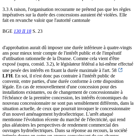
3.3 A raison, l'organisation recourante ne prétend pas que les règles
impératives sur la durée des concessions auraient été violées. Elle
fait en revanche valoir que l'autorité cantonale
BGE
130 II 18
S. 23
d'approbation aurait dû imposer une durée inférieure à quatre-vingts
ans pour mieux tenir compte de l'intérêt public et de l'impératif
d'utilisation rationnelle de la Dranse. Comme cela vient d'être
exposé (supra, consid. 3.2), le législateur fédéral a lui-même effectué
une pesée des intérêts en fixant la durée maximale à l'art. 58
LFH
. En soi, il n'est donc pas contraire à l'intérêt public de
convenir, entre parties, d'une durée conforme à cette disposition
légale. En cas de renouvellement d'une concession pour des
installations existantes, ou de changement de concessionnaire à
l'échéance de la première concession, les intérêts économiques du
nouveau concessionnaire ne sont pas sensiblement différents, dans la
situation actuelle, de ceux que pourrait invoquer le concessionnaire
d'un nouvel aménagement hydroélectrique. L'arrêt attaqué
mentionne l'évolution récente du marché de l'électricité, qui rend
plus aléatoires les perspectives de rendement commercial des
ouvrages hydroélectriques. Dans sa réponse au recours, la société
intimée donne en outre un aperçu convaincant de ses charges