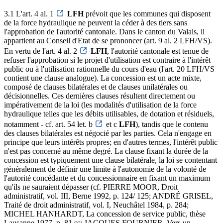
3.1 L'art. 4 al. 1
LFH
prévoit que les communes qui disposent
de la force hydraulique ne peuvent la céder à des tiers sans
l'approbation de l'autorité cantonale. Dans le canton du Valais, il
appartient au Conseil d'Etat de se prononcer (art. 9 al. 2 LFH/VS).
En vertu de l'art. 4 al. 2
LFH
, l'autorité cantonale est tenue de
refuser l'approbation si le projet d'utilisation est contraire à l'intérêt
public ou à l'utilisation rationnelle du cours d'eau (l'art. 20 LFH/VS
contient une clause analogue). La concession est un acte mixte,
composé de clauses bilatérales et de clauses unilatérales ou
décisionnelles. Ces dernières clauses résultent directement ou
impérativement de la loi (les modalités d'utilisation de la force
hydraulique telles que les débits utilisables, de dotation et résiduels,
notamment - cf. art. 54 let. b
et c
LFH
), tandis que le contenu
des clauses bilatérales est négocié par les parties. Cela n'engage en
principe que leurs intérêts propres; en d'autres termes, l'intérêt public
n'est pas concerné au même degré. La clause fixant la durée de la
concession est typiquement une clause bilatérale, la loi se contentant
généralement de définir une limite à l'autonomie de la volonté de
l'autorité concédante et du concessionnaire en fixant un maximum
qu'ils ne sauraient dépasser (cf. PIERRE MOOR, Droit
administratif, vol. III, Berne 1992, p. 124/ 125; ANDRÉ GRISEL,
Traité de droit administratif, vol. I, Neuchâtel 1984, p. 284;
MICHEL HANHARDT, La concession de service public, thèse
Lausanne 1977, p. 81 ss; JACQUES FOURNIER, Vers un