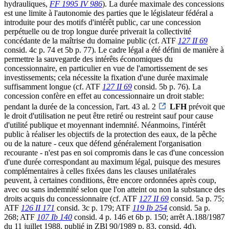
hydrauliques,
FF 1995 IV 986
). La durée maximale des concessions
est une limite à l'autonomie des parties que le législateur fédéral a
introduite pour des motifs d'intérêt public, car une concession
perpétuelle ou de trop longue durée priverait la collectivité
concédante de la maîtrise du domaine public (cf. ATF
127 II 69
consid. 4c p. 74 et 5b p. 77). Le cadre légal a été défini de manière à
permettre la sauvegarde des intérêts économiques du
concessionnaire, en particulier en vue de l'amortissement de ses
investissements; cela nécessite la fixation d'une durée maximale
suffisamment longue (cf. ATF
127 II 69
consid. 5b p. 76). La
concession confère en effet au concessionnaire un droit stable:
pendant la durée de la concession, l'art. 43 al. 2
LFH
prévoit que
le droit d'utilisation ne peut être retiré ou restreint sauf pour cause
d'utilité publique et moyennant indemnité. Néanmoins, l'intérêt
public à réaliser les objectifs de la protection des eaux, de la pêche
ou de la nature - ceux que défend généralement l'organisation
recourante - n'est pas en soi compromis dans le cas d'une concession
d'une durée correspondant au maximum légal, puisque des mesures
complémentaires à celles fixées dans les clauses unilatérales
peuvent, à certaines conditions, être encore ordonnées après coup,
avec ou sans indemnité selon que l'on atteint ou non la substance des
droits acquis du concessionnaire (cf. ATF
127 II 69
consid. 5a p. 75;
ATF
126 II 171
consid. 3c p. 179; ATF
119 Ib 254
consid. 5a p.
268; ATF
107 Ib 140
consid. 4 p. 146 et 6b p. 150; arrêt A.188/1987
du 11 juillet 1988, publié in ZBl 90/1989 p. 83, consid. 4d).