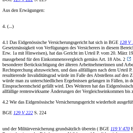
Aus den Erwägungen:
4. (...)
4.1 Das Eidgenössische Versicherungsgericht hat sich in BGE
128 V 
Gesetzmässigkeit von Verfügungen des Versicherers in diesem Bereich
Erw. 1a mit Hinweisen), hat das Gericht im Urteil P. vom 20. März 1
massgebend für den Einkommensvergleich gemäss Art. 18 Abs. 2
besonderer Berücksichtigung der älteren Arbeitnehmerinnen und Arbe
Rechtsprechung abzuweichen, und dass allfälligen nach dem Urteil 
resultierende Invaliditätsgrad würde im Falle des Abstellens auf den 
würde man zu unterschiedlichen Ergebnissen gelangen in Fällen, in d
Einspracheentscheid gefällt wird. Des Weiteren hat das Eidgenössisc
allfällige rentenwirksame Änderungen der Vergleichseinkommen bis z
4.2 Wie das Eidgenössische Versicherungsgericht wiederholt ausgeführt
BGE
129 V 222
S. 224
und der Militärversicherung grundsätzlich überein ( BGE
119 V 470
E