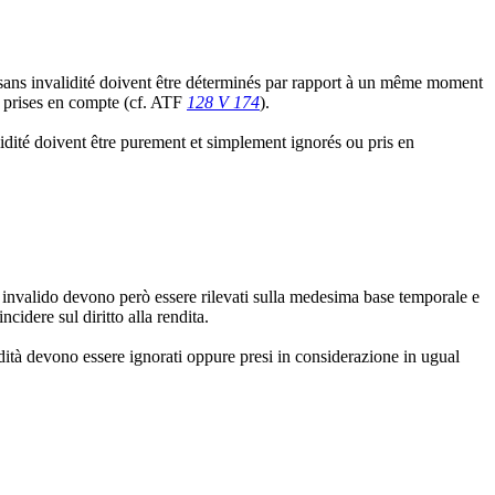
t sans invalidité doivent être déterminés par rapport à un même moment
re prises en compte (cf. ATF
128 V 174
).
alidité doivent être purement et simplement ignorés ou pris en
e da invalido devono però essere rilevati sulla medesima base temporale e
cidere sul diritto alla rendita.
alidità devono essere ignorati oppure presi in considerazione in ugual