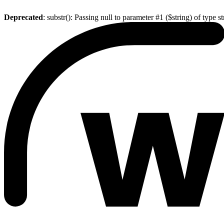
Deprecated
: substr(): Passing null to parameter #1 ($string) of type s