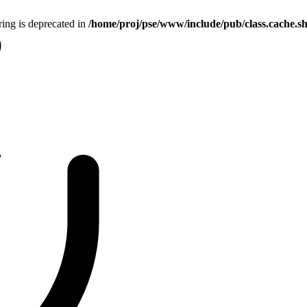
tring is deprecated in
/home/proj/pse/www/include/pub/class.cache.s