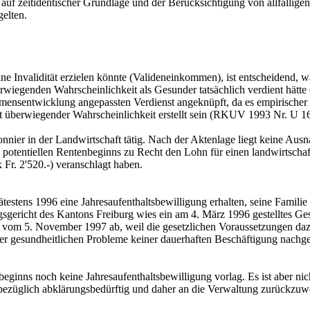
uf zeitidentischer Grundlage und der Berücksichtigung von allfälli
elten.
ne Invalidität erzielen könnte (Valideneinkommen), ist entscheidend, 
rwiegenden Wahrscheinlichkeit als Gesunder tatsächlich verdient hätt
mmensentwicklung angepassten Verdienst angeknüpft, da es empirischer E
überwiegender Wahrscheinlichkeit erstellt sein (RKUV 1993 Nr. U 16
onnier in der Landwirtschaft tätig. Nach der Aktenlage liegt keine A
otentiellen Rentenbeginns zu Recht den Lohn für einen landwirtschaft
x Fr. 2'520.-) veranschlagt haben.
spätestens 1996 eine Jahresaufenthaltsbewilligung erhalten, seine Fami
gsgericht des Kantons Freiburg wies ein am 4. März 1996 gestelltes
id vom 5. November 1997 ab, weil die gesetzlichen Voraussetzungen daz
ner gesundheitlichen Probleme keiner dauerhaften Beschäftigung nachg
eginns noch keine Jahresaufenthaltsbewilligung vorlag. Es ist aber ni
iesbezüglich abklärungsbedürftig und daher an die Verwaltung zurückzuw