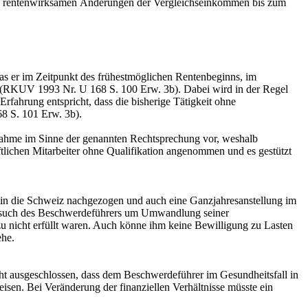
gen rentenwirksamen Änderungen der Vergleichseinkommen bis zum
was er im Zeitpunkt des frühestmöglichen Rentenbeginns, im
e (RKUV 1993 Nr. U 168 S. 100 Erw. 3b). Dabei wird in der Regel
rfahrung entspricht, dass die bisherige Tätigkeit ohne
8 S. 101 Erw. 3b).
usnahme im Sinne der genannten Rechtsprechung vor, weshalb
lichen Mitarbeiter ohne Qualifikation angenommen und es gestützt
lie in die Schweiz nachgezogen und auch eine Ganzjahresanstellung im
 Gesuch des Beschwerdeführers um Umwandlung seiner
u nicht erfüllt waren. Auch könne ihm keine Bewilligung zu Lasten
ehe.
cht ausgeschlossen, dass dem Beschwerdeführer im Gesundheitsfall in
eisen. Bei Veränderung der finanziellen Verhältnisse müsste ein