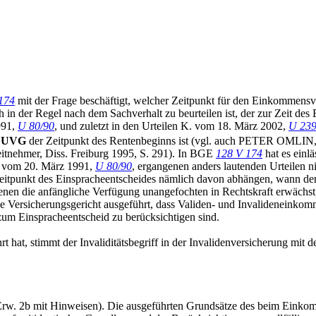
174
mit der Frage beschäftigt, welcher Zeitpunkt für den Einkommensv
 in der Regel nach dem Sachverhalt zu beurteilen ist, der zur Zeit de
991,
U 80/90
, und zuletzt in den Urteilen K. vom 18. März 2002,
U 239
UVG
der Zeitpunkt des Rentenbeginns ist (vgl. auch PETER OMLIN, Di
itnehmer, Diss. Freiburg 1995, S. 291). In BGE
128 V 174
hat es einl
P. vom 20. März 1991,
U 80/90
, ergangenen anders lautenden Urteilen
Zeitpunkt des Einspracheentscheides nämlich davon abhängen, wann der U
enen die anfängliche Verfügung unangefochten in Rechtskraft erwächst
he Versicherungsgericht ausgeführt, dass Validen- und Invalideneinkom
um Einspracheentscheid zu berücksichtigen sind.
 hat, stimmt der Invaliditätsbegriff in der Invalidenversicherung mit 
rw. 2b mit Hinweisen). Die ausgeführten Grundsätze des beim Einkom