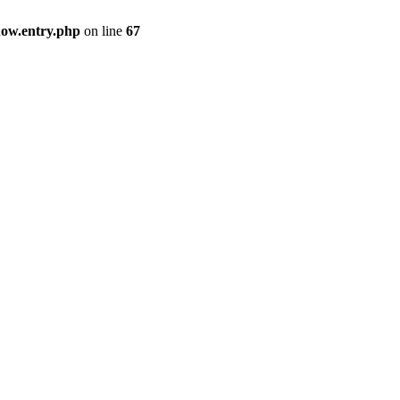
how.entry.php
on line
67