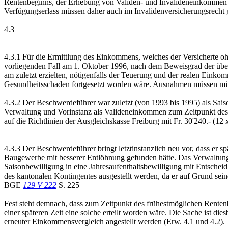
Rentenbeginns, der Erhebung von Validen- und Invalideneinkommen a
Verfügungserlass müssen daher auch im Invalidenversicherungsrecht g
4.3
4.3.1 Für die Ermittlung des Einkommens, welches der Versicherte oh
vorliegenden Fall am 1. Oktober 1996, nach dem Beweisgrad der übe
am zuletzt erzielten, nötigenfalls der Teuerung und der realen Einko
Gesundheitsschaden fortgesetzt worden wäre. Ausnahmen müssen mit 
4.3.2 Der Beschwerdeführer war zuletzt (von 1993 bis 1995) als Sais
Verwaltung und Vorinstanz als Valideneinkommen zum Zeitpunkt des p
auf die Richtlinien der Ausgleichskasse Freiburg mit Fr. 30'240.- (12 
4.3.3 Der Beschwerdeführer bringt letztinstanzlich neu vor, dass er 
Baugewerbe mit besserer Entlöhnung gefunden hätte. Das Verwaltun
Saisonbewilligung in eine Jahresaufenthaltsbewilligung mit Entsche
des kantonalen Kontingentes ausgestellt werden, da er auf Grund sei
BGE
129 V 222
S. 225
Fest steht demnach, dass zum Zeitpunkt des frühestmöglichen Rentenb
einer späteren Zeit eine solche erteilt worden wäre. Die Sache ist d
erneuter Einkommensvergleich angestellt werden (Erw. 4.1 und 4.2).