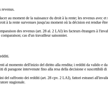
s revenus.
lacer au moment de la naissance du droit à la rente; les revenus avec e
 droit à la rente survenues jusqu'au moment où la décision est rendue êt
omparaison des revenus (art. 28 al. 2 LAI) les facteurs étrangers à l'inv
comparaison; cas d'un travailleur saisonnier.
edditi.
tenti al momento dell'inizio del diritto alla rendita; i redditi da valido 
 di paragone intervenute fino alla resa della decisione e suscettibili di in
i del raffronto dei redditi (art. 28 cpv. 2 LAI), fattori estranei all'inv
atore stagionale.