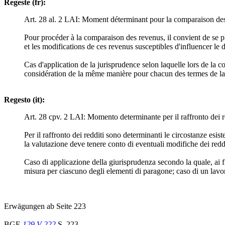
Regeste (fr):
Art. 28 al. 2 LAI: Moment déterminant pour la comparaison de
Pour procéder à la comparaison des revenus, il convient de se p
et les modifications de ces revenus susceptibles d'influencer le
Cas d'application de la jurisprudence selon laquelle lors de la c
considération de la même manière pour chacun des termes de la 
Regesto (it):
Art. 28 cpv. 2 LAI: Momento determinante per il raffronto dei r
Per il raffronto dei redditi sono determinanti le circostanze esis
la valutazione deve tenere conto di eventuali modifiche dei redditi
Caso di applicazione della giurisprudenza secondo la quale, ai fin
misura per ciascuno degli elementi di paragone; caso di un lavor
Erwägungen ab Seite 223
BGE
129 V 222
S. 223