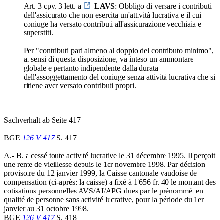
Art. 3 cpv. 3 lett. a
LAVS
: Obbligo di versare i contributi
dell'assicurato che non esercita un'attività lucrativa e il cui
coniuge ha versato contributi all'assicurazione vecchiaia e
superstiti.
Per "contributi pari almeno al doppio del contributo minimo",
ai sensi di questa disposizione, va inteso un ammontare
globale e pertanto indipendente dalla durata
dell'assoggettamento del coniuge senza attività lucrativa che si
ritiene aver versato contributi propri.
Sachverhalt ab Seite 417
BGE
126 V 417
S. 417
A.- B. a cessé toute activité lucrative le 31 décembre 1995. Il perçoit
une rente de vieillesse depuis le 1er novembre 1998. Par décision
provisoire du 12 janvier 1999, la Caisse cantonale vaudoise de
compensation (ci-après: la caisse) a fixé à 1'656 fr. 40 le montant des
cotisations personnelles AVS/AI/APG dues par le prénommé, en
qualité de personne sans activité lucrative, pour la période du 1er
janvier au 31 octobre 1998.
BGE
126 V 417
S. 418