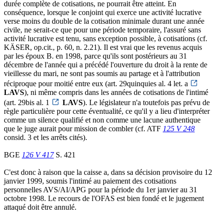
durée complète de cotisations, ne pourrait être atteint. En
conséquence, lorsque le conjoint qui exerce une activité lucrative
verse moins du double de la cotisation minimale durant une année
civile, ne serait-ce que pour une période temporaire, l'assuré sans
activité lucrative est tenu, sans exception possible, à cotisations (cf.
KÄSER, op.cit., p. 60, n. 2.21). Il est vrai que les revenus acquis
par les époux B. en 1998, parce qu'ils sont postérieurs au 31
décembre de l'année qui a précédé l'ouverture du droit à la rente de
vieillesse du mari, ne sont pas soumis au partage et à l'attribution
réciproque pour moitié entre eux (art. 29quinquies al. 4 let. a
LAVS
), ni même compris dans les années de cotisations de l'intimé
(art. 29bis al. 1
LAVS
). Le législateur n'a toutefois pas prévu de
règle particulière pour cette éventualité, ce qu'il y a lieu d'interpréter
comme un silence qualifié et non comme une lacune authentique
que le juge aurait pour mission de combler (cf. ATF
125 V 248
consid. 3 et les arrêts cités).
BGE
126 V 417
S. 421
C'est donc à raison que la caisse a, dans sa décision provisoire du 12
janvier 1999, soumis l'intimé au paiement des cotisations
personnelles AVS/AI/APG pour la période du 1er janvier au 31
octobre 1998. Le recours de l'OFAS est bien fondé et le jugement
attaqué doit être annulé.