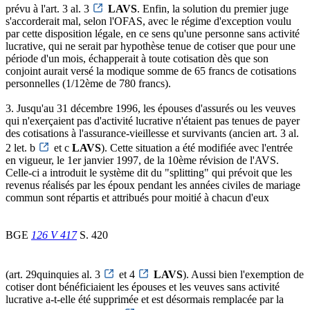
prévu à l'art. 3 al. 3
LAVS
. Enfin, la solution du premier juge
s'accorderait mal, selon l'OFAS, avec le régime d'exception voulu
par cette disposition légale, en ce sens qu'une personne sans activité
lucrative, qui ne serait par hypothèse tenue de cotiser que pour une
période d'un mois, échapperait à toute cotisation dès que son
conjoint aurait versé la modique somme de 65 francs de cotisations
personnelles (1/12ème de 780 francs).
3. Jusqu'au 31 décembre 1996, les épouses d'assurés ou les veuves
qui n'exerçaient pas d'activité lucrative n'étaient pas tenues de payer
des cotisations à l'assurance-vieillesse et survivants (ancien art. 3 al.
2 let. b
et c
LAVS
). Cette situation a été modifiée avec l'entrée
en vigueur, le 1er janvier 1997, de la 10ème révision de l'AVS.
Celle-ci a introduit le système dit du "splitting" qui prévoit que les
revenus réalisés par les époux pendant les années civiles de mariage
commun sont répartis et attribués pour moitié à chacun d'eux
BGE
126 V 417
S. 420
(art. 29quinquies al. 3
et 4
LAVS
). Aussi bien l'exemption de
cotiser dont bénéficiaient les épouses et les veuves sans activité
lucrative a-t-elle été supprimée et est désormais remplacée par la