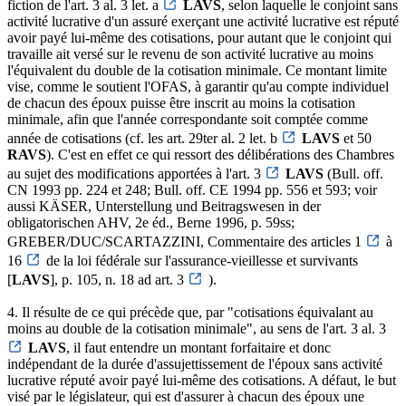
fiction de l'art. 3 al. 3 let. a
LAVS
, selon laquelle le conjoint sans
activité lucrative d'un assuré exerçant une activité lucrative est réputé
avoir payé lui-même des cotisations, pour autant que le conjoint qui
travaille ait versé sur le revenu de son activité lucrative au moins
l'équivalent du double de la cotisation minimale. Ce montant limite
vise, comme le soutient l'OFAS, à garantir qu'au compte individuel
de chacun des époux puisse être inscrit au moins la cotisation
minimale, afin que l'année correspondante soit comptée comme
année de cotisations (cf. les art. 29ter al. 2 let. b
LAVS
et 50
RAVS
). C'est en effet ce qui ressort des délibérations des Chambres
au sujet des modifications apportées à l'art. 3
LAVS
(Bull. off.
CN 1993 pp. 224 et 248; Bull. off. CE 1994 pp. 556 et 593; voir
aussi KÄSER, Unterstellung und Beitragswesen in der
obligatorischen AHV, 2e éd., Berne 1996, p. 59ss;
GREBER/DUC/SCARTAZZINI, Commentaire des articles 1
à
16
de la loi fédérale sur l'assurance-vieillesse et survivants
[
LAVS
], p. 105, n. 18 ad art. 3
).
4. Il résulte de ce qui précède que, par "cotisations équivalant au
moins au double de la cotisation minimale", au sens de l'art. 3 al. 3
LAVS
, il faut entendre un montant forfaitaire et donc
indépendant de la durée d'assujettissement de l'époux sans activité
lucrative réputé avoir payé lui-même des cotisations. A défaut, le but
visé par le législateur, qui est d'assurer à chacun des époux une