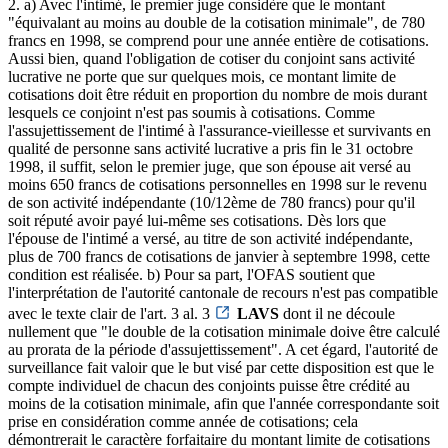
2. a) Avec l'intimé, le premier juge considère que le montant
"équivalant au moins au double de la cotisation minimale", de 780
francs en 1998, se comprend pour une année entière de cotisations.
Aussi bien, quand l'obligation de cotiser du conjoint sans activité
lucrative ne porte que sur quelques mois, ce montant limite de
cotisations doit être réduit en proportion du nombre de mois durant
lesquels ce conjoint n'est pas soumis à cotisations. Comme
l'assujettissement de l'intimé à l'assurance-vieillesse et survivants en
qualité de personne sans activité lucrative a pris fin le 31 octobre
1998, il suffit, selon le premier juge, que son épouse ait versé au
moins 650 francs de cotisations personnelles en 1998 sur le revenu
de son activité indépendante (10/12ème de 780 francs) pour qu'il
soit réputé avoir payé lui-même ses cotisations. Dès lors que
l'épouse de l'intimé a versé, au titre de son activité indépendante,
plus de 700 francs de cotisations de janvier à septembre 1998, cette
condition est réalisée. b) Pour sa part, l'OFAS soutient que
l'interprétation de l'autorité cantonale de recours n'est pas compatible
avec le texte clair de l'art. 3 al. 3
LAVS
dont il ne découle
nullement que "le double de la cotisation minimale doive être calculé
au prorata de la période d'assujettissement". A cet égard, l'autorité de
surveillance fait valoir que le but visé par cette disposition est que le
compte individuel de chacun des conjoints puisse être crédité au
moins de la cotisation minimale, afin que l'année correspondante soit
prise en considération comme année de cotisations; cela
démontrerait le caractère forfaitaire du montant limite de cotisations