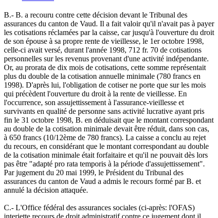
B.- B. a recouru contre cette décision devant le Tribunal des
assurances du canton de Vaud. Il a fait valoir qu'il n'avait pas à payer
les cotisations réclamées par la caisse, car jusqu'à l'ouverture du droit
de son épouse à sa propre rente de vieillesse, le 1er octobre 1998,
celle-ci avait versé, durant l'année 1998, 712 fr. 70 de cotisations
personnelles sur les revenus provenant d'une activité indépendante.
Or, au prorata de dix mois de cotisations, cette somme représentait
plus du double de la cotisation annuelle minimale (780 francs en
1998). D'après lui, l'obligation de cotiser ne porte que sur les mois
qui précèdent l'ouverture du droit à la rente de vieillesse. En
l'occurrence, son assujettissement à l'assurance-vieillesse et
survivants en qualité de personne sans activité lucrative ayant pris
fin le 31 octobre 1998, B. en déduisait que le montant correspondant
au double de la cotisation minimale devait être réduit, dans son cas,
à 650 francs (10/12ème de 780 francs). La caisse a conclu au rejet
du recours, en considérant que le montant correspondant au double
de la cotisation minimale était forfaitaire et qu'il ne pouvait dès lors
pas être "adapté pro rata temporis à la période d'assujettissement".
Par jugement du 20 mai 1999, le Président du Tribunal des
assurances du canton de Vaud a admis le recours formé par B. et
annulé la décision attaquée.
C.- L'Office fédéral des assurances sociales (ci-après: l'OFAS)
interjette recours de droit administratif contre ce jugement dont il