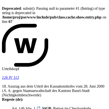
Deprecated
: substr(): Passing null to parameter #1 ($string) of type
string is deprecated in
/home/proj/pse/www/include/pub/class.cache.show.entry.php
on
line
67
Urteilskopf
126 IV 113
18. Auszug aus dem Urteil des Kassationshofes vom 28. Juni 2000
i.S. A. gegen Staatsanwaltschaft des Kantons Basel-Stadt
(Nichtigkeitsbeschwerde)
Regeste (de):
Art. 146 Abs. 1
StGB
; Betrug im Checkverkehr.