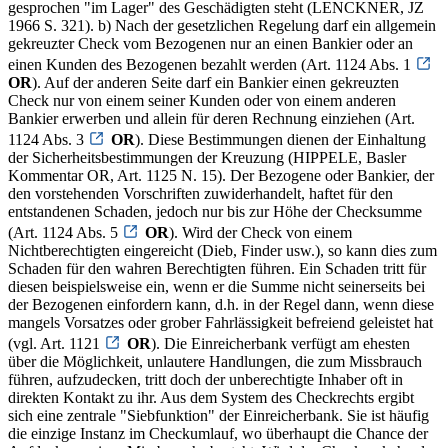
gesprochen "im Lager" des Geschädigten steht (LENCKNER, JZ
1966 S. 321). b) Nach der gesetzlichen Regelung darf ein allgemein
gekreuzter Check vom Bezogenen nur an einen Bankier oder an
einen Kunden des Bezogenen bezahlt werden (Art. 1124 Abs. 1
OR
). Auf der anderen Seite darf ein Bankier einen gekreuzten
Check nur von einem seiner Kunden oder von einem anderen
Bankier erwerben und allein für deren Rechnung einziehen (Art.
1124 Abs. 3
OR
). Diese Bestimmungen dienen der Einhaltung
der Sicherheitsbestimmungen der Kreuzung (HIPPELE, Basler
Kommentar OR, Art. 1125 N. 15). Der Bezogene oder Bankier, der
den vorstehenden Vorschriften zuwiderhandelt, haftet für den
entstandenen Schaden, jedoch nur bis zur Höhe der Checksumme
(Art. 1124 Abs. 5
OR
). Wird der Check von einem
Nichtberechtigten eingereicht (Dieb, Finder usw.), so kann dies zum
Schaden für den wahren Berechtigten führen. Ein Schaden tritt für
diesen beispielsweise ein, wenn er die Summe nicht seinerseits bei
der Bezogenen einfordern kann, d.h. in der Regel dann, wenn diese
mangels Vorsatzes oder grober Fahrlässigkeit befreiend geleistet hat
(vgl. Art. 1121
OR
). Die Einreicherbank verfügt am ehesten
über die Möglichkeit, unlautere Handlungen, die zum Missbrauch
führen, aufzudecken, tritt doch der unberechtigte Inhaber oft in
direkten Kontakt zu ihr. Aus dem System des Checkrechts ergibt
sich eine zentrale "Siebfunktion" der Einreicherbank. Sie ist häufig
die einzige Instanz im Checkumlauf, wo überhaupt die Chance der