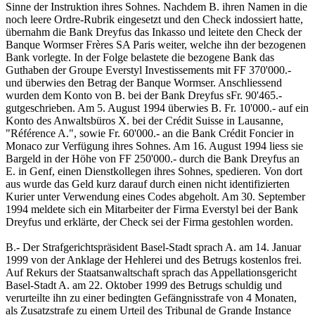
Sinne der Instruktion ihres Sohnes. Nachdem B. ihren Namen in die
noch leere Ordre-Rubrik eingesetzt und den Check indossiert hatte,
übernahm die Bank Dreyfus das Inkasso und leitete den Check der
Banque Wormser Frères SA Paris weiter, welche ihn der bezogenen
Bank vorlegte. In der Folge belastete die bezogene Bank das
Guthaben der Groupe Everstyl Investissements mit FF 370'000.-
und überwies den Betrag der Banque Wormser. Anschliessend
wurden dem Konto von B. bei der Bank Dreyfus sFr. 90'465.-
gutgeschrieben. Am 5. August 1994 überwies B. Fr. 10'000.- auf ein
Konto des Anwaltsbüros X. bei der Crédit Suisse in Lausanne,
"Référence A.", sowie Fr. 60'000.- an die Bank Crédit Foncier in
Monaco zur Verfügung ihres Sohnes. Am 16. August 1994 liess sie
Bargeld in der Höhe von FF 250'000.- durch die Bank Dreyfus an
E. in Genf, einen Dienstkollegen ihres Sohnes, spedieren. Von dort
aus wurde das Geld kurz darauf durch einen nicht identifizierten
Kurier unter Verwendung eines Codes abgeholt. Am 30. September
1994 meldete sich ein Mitarbeiter der Firma Everstyl bei der Bank
Dreyfus und erklärte, der Check sei der Firma gestohlen worden.
B.- Der Strafgerichtspräsident Basel-Stadt sprach A. am 14. Januar
1999 von der Anklage der Hehlerei und des Betrugs kostenlos frei.
Auf Rekurs der Staatsanwaltschaft sprach das Appellationsgericht
Basel-Stadt A. am 22. Oktober 1999 des Betrugs schuldig und
verurteilte ihn zu einer bedingten Gefängnisstrafe von 4 Monaten,
als Zusatzstrafe zu einem Urteil des Tribunal de Grande Instance