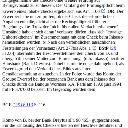
Entgegennahme des Checks ohne weitere Prüfung auf
Betrugsvorsatz zu schliessen. Der Umfang der Prüfungspflicht beim
Erwerb eines Inhaberchecks ergebe sich aus Art. 1100
OR
. Der
Erwerber habe nur zu prüfen, ob der Check die erforderlichen
Angaben enthalte, nicht aber die Rechtsgültigkeit früherer
Begebungsakte. Trotz der "nicht über allen Verdacht erhabenen"
Umstände habe er sich darauf verlassen dürfen, dass sich "etwaige
Unkorrektheiten" im Zusammenhang mit dem Check beim Inkasso
herausstellen würden. b) Nach den verbindlichen tatsächlichen
Feststellungen der Vorinstanz (Art. 277bis Abs. 1
BStP
[
SR
312.0]) übernahm der Beschwerdeführer den Check von D. und
übergab ihn seiner Mutter zur "Einreichung" (d.h. Inkasso) bei ihrer
Hausbank (Bank Dreyfus). Dabei instruierte er sie dahingehend, als
Erwerbsgrund den Verkauf eines Bildes aus ihrer
Gemäldesammlung anzugeben. In der Folge wurde das Konto der
Groupe Everstyl bei der bezogenen Bank aus dem Inkasso des
Checks durch die Banque Wormser S.A. Paris am 1. August 1994
mit FF 370'000 belastet. Im Gegenzug wurden dem
BGE
126 IV 113
S. 116
Konto von B. bei der Bank Dreyfus sFr. 90'465.- gutgeschrieben.
Für die Einlösung des Checks erhielten der Beschwerdeführer und