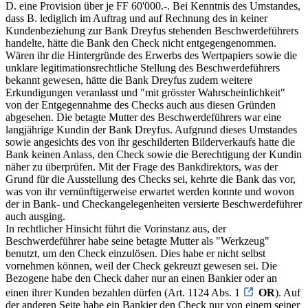
D. eine Provision über je FF 60'000.-. Bei Kenntnis des Umstandes,
dass B. lediglich im Auftrag und auf Rechnung des in keiner
Kundenbeziehung zur Bank Dreyfus stehenden Beschwerdeführers
handelte, hätte die Bank den Check nicht entgegengenommen.
Wären ihr die Hintergründe des Erwerbs des Wertpapiers sowie die
unklare legitimationsrechtliche Stellung des Beschwerdeführers
bekannt gewesen, hätte die Bank Dreyfus zudem weitere
Erkundigungen veranlasst und "mit grösster Wahrscheinlichkeit"
von der Entgegennahme des Checks auch aus diesen Gründen
abgesehen. Die betagte Mutter des Beschwerdeführers war eine
langjährige Kundin der Bank Dreyfus. Aufgrund dieses Umstandes
sowie angesichts des von ihr geschilderten Bilderverkaufs hatte die
Bank keinen Anlass, den Check sowie die Berechtigung der Kundin
näher zu überprüfen. Mit der Frage des Bankdirektors, was der
Grund für die Ausstellung des Checks sei, kehrte die Bank das vor,
was von ihr vernünftigerweise erwartet werden konnte und wovon
der in Bank- und Checkangelegenheiten versierte Beschwerdeführer
auch ausging.
In rechtlicher Hinsicht führt die Vorinstanz aus, der
Beschwerdeführer habe seine betagte Mutter als "Werkzeug"
benutzt, um den Check einzulösen. Dies habe er nicht selbst
vornehmen können, weil der Check gekreuzt gewesen sei. Die
Bezogene habe den Check daher nur an einen Bankier oder an
einen ihrer Kunden bezahlen dürfen (Art. 1124 Abs. 1
OR
). Auf
der anderen Seite habe ein Bankier den Check nur von einem seiner