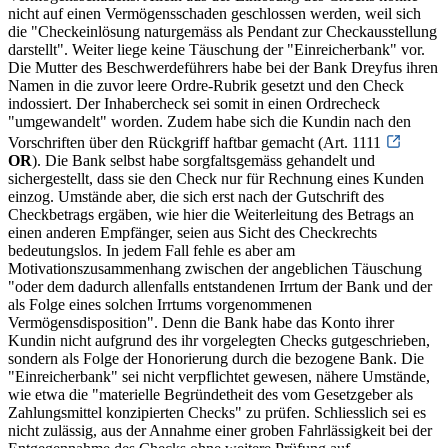
nicht auf einen Vermögensschaden geschlossen werden, weil sich
die "Checkeinlösung naturgemäss als Pendant zur Checkausstellung
darstellt". Weiter liege keine Täuschung der "Einreicherbank" vor.
Die Mutter des Beschwerdeführers habe bei der Bank Dreyfus ihren
Namen in die zuvor leere Ordre-Rubrik gesetzt und den Check
indossiert. Der Inhabercheck sei somit in einen Ordrecheck
"umgewandelt" worden. Zudem habe sich die Kundin nach den
Vorschriften über den Rückgriff haftbar gemacht (Art. 1111
OR
). Die Bank selbst habe sorgfaltsgemäss gehandelt und
sichergestellt, dass sie den Check nur für Rechnung eines Kunden
einzog. Umstände aber, die sich erst nach der Gutschrift des
Checkbetrags ergäben, wie hier die Weiterleitung des Betrags an
einen anderen Empfänger, seien aus Sicht des Checkrechts
bedeutungslos. In jedem Fall fehle es aber am
Motivationszusammenhang zwischen der angeblichen Täuschung
"oder dem dadurch allenfalls entstandenen Irrtum der Bank und der
als Folge eines solchen Irrtums vorgenommenen
Vermögensdisposition". Denn die Bank habe das Konto ihrer
Kundin nicht aufgrund des ihr vorgelegten Checks gutgeschrieben,
sondern als Folge der Honorierung durch die bezogene Bank. Die
"Einreicherbank" sei nicht verpflichtet gewesen, nähere Umstände,
wie etwa die "materielle Begründetheit des vom Gesetzgeber als
Zahlungsmittel konzipierten Checks" zu prüfen. Schliesslich sei es
nicht zulässig, aus der Annahme einer groben Fahrlässigkeit bei der