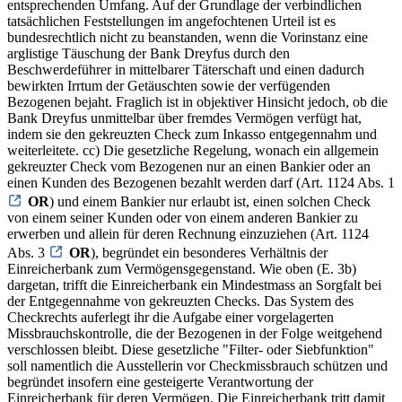
entsprechenden Umfang. Auf der Grundlage der verbindlichen
tatsächlichen Feststellungen im angefochtenen Urteil ist es
bundesrechtlich nicht zu beanstanden, wenn die Vorinstanz eine
arglistige Täuschung der Bank Dreyfus durch den
Beschwerdeführer in mittelbarer Täterschaft und einen dadurch
bewirkten Irrtum der Getäuschten sowie der verfügenden
Bezogenen bejaht. Fraglich ist in objektiver Hinsicht jedoch, ob die
Bank Dreyfus unmittelbar über fremdes Vermögen verfügt hat,
indem sie den gekreuzten Check zum Inkasso entgegennahm und
weiterleitete. cc) Die gesetzliche Regelung, wonach ein allgemein
gekreuzter Check vom Bezogenen nur an einen Bankier oder an
einen Kunden des Bezogenen bezahlt werden darf (Art. 1124 Abs. 1
OR
) und einem Bankier nur erlaubt ist, einen solchen Check
von einem seiner Kunden oder von einem anderen Bankier zu
erwerben und allein für deren Rechnung einzuziehen (Art. 1124
Abs. 3
OR
), begründet ein besonderes Verhältnis der
Einreicherbank zum Vermögensgegenstand. Wie oben (E. 3b)
dargetan, trifft die Einreicherbank ein Mindestmass an Sorgfalt bei
der Entgegennahme von gekreuzten Checks. Das System des
Checkrechts auferlegt ihr die Aufgabe einer vorgelagerten
Missbrauchskontrolle, die der Bezogenen in der Folge weitgehend
verschlossen bleibt. Diese gesetzliche "Filter- oder Siebfunktion"
soll namentlich die Ausstellerin vor Checkmissbrauch schützen und
begründet insofern eine gesteigerte Verantwortung der
Einreicherbank für deren Vermögen. Die Einreicherbank tritt damit