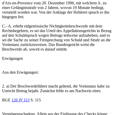
d'Aix-en-Provence vom 20. Dezember 1996, mit welchem A. zu
einer Gefängnisstrafe von 2 Jahren, wovon 19 Monate bedingt,
verurteilt worden war. Von der Anklage der Hehlerei sprach es ihn
hingegen frei.
C.- A. erhebt eidgenössische Nichtigkeitsbeschwerde mit dem
Rechtsbegehren, es sei das Urteil des Appellationsgerichts in Bezug
auf den Schuldspruch wegen Betrugs teilweise aufzuheben, und es
sei die Sache zu seiner Freisprechung von Schuld und Strafe an die
Vorinstanz zurückzuweisen. Das Bundesgericht weist die
Beschwerde ab, soweit es darauf eintritt.
Erwägungen
Aus den Erwägungen:
2. a) Der Beschwerdeführer macht geltend, die Vorinstanz habe zu
Unrecht Betrug bejaht. Zunächst fehle es am Nachweis eines
BGE
126 IV 113
S. 115
Vermögensschadens. Allein aus der Einlösung des Checks könne