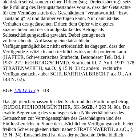
nicht sich selbst, sondern einen Dritten (sog. Dreiecksbetrug), setzt
die Erfüllung des Betrugstatbestandes voraus, dass der Getäuschte
für den Vermögenskreis des Geschädigten "verantwortlich" bzw.
"zuständig" ist und darüber verfügen kann. Nur dann ist das
Verhalten des getäuschten Dritten dem Opfer wie eigenes
zuzurechnen und der Grundgedanke des Betrugs als
Selbstschädigungsdelikt gewahrt. Dabei genügt nach
vorherrschender Auffassung eine tatsächliche
Verfügungsmöglichkeit; nicht erforderlich ist dagegen, dass der
Verfügende zusätzlich auch rechtlich wirksam disponieren kann
(HAFTER, Schweizerisches Strafrecht, Besonderer Teil, Bd. 1
1937, 271; REHBERG/SCHMID, Strafrecht III, 7. Aufl. 1997, 178;
STRATENWERTH, a.a.O., § 15 N. 33 f.; anders - rechtliche
Verfügungsmacht - aber SCHUBARTH/ALBRECHT, a.a.O., Art.
148 N. 62).
BGE
126 IV 113
S. 118
Das gilt gleichermassen für den Sach- und den Forderungsbetrug
(RUDOLPHI/HORN/GÜNTHER, SK-
StGB
, § 263 N. 98). Die
exakte Begrenzung des vorausgesetzten Näheverhältnisses des
Getäuschten zur Vermögenssphäre des Geschädigten und des
Einflussbereichs im Sinne der tatsächlichen Verfügungsmacht bietet
freilich Schwierigkeiten (dazu näher STRATENWERTH, a.a.O., §
15 N. 34). Entscheidend ist, dass der getäuschte Dritte bildlich