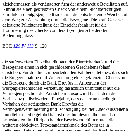
gleichermassen als verlängerter Arm der anderweitig Beteiligten auf.
Nimmt sie einen gekreuzten Check von einem Nichtberechtigten
zum Inkasso entgegen, stellt sie damit die entscheidende Weiche auf
dem Weg zur Auszahlung durch die Bezogene. Die kraft Gesetzes
delegierte Pflichtenstellung der Einreicherbank ist für die
Honorierung des Checks von derart (vor-)entscheidender
Bedeutung, dass
BGE
126 IV 113
S. 120
die stufenweisen Einzelhandlungen der Einreicherbank und der
Bezogenen einen in sich geschlossenen Geschehensablauf
darstellen. Für den hier zu beurteilenden Fall bedeutet dies, dass sich
die Entgegennahme und Weiterleitung eines gekreuzten Checks an
die Bezogene durch die Bank Dreyfus in Anbetracht der
wertpapierrechtlichen Verkettung tatsächlich unmittelbar auf die
Vermögensposition der Ausstellerin ausgewirkt hat. Indem die
Vorinstanz (stillschweigend) bejahte, dass das irrtumsbedingte
Verhalten der getäuschten Bank Dreyfus die
Vermögensverminderung und -schädigung bei der Checkausstellerin
unmittelbar herbeigeführt hat, ist dies bundesrechtlich nicht zu
beanstanden. Im Übrigen hat der Beschwerdeführer auch die
weiteren objektiven Tatbestandsmerkmale des Betruges in
mittelbarer Täterschaft erfüllt; insoweit kann auf die Ausführungen