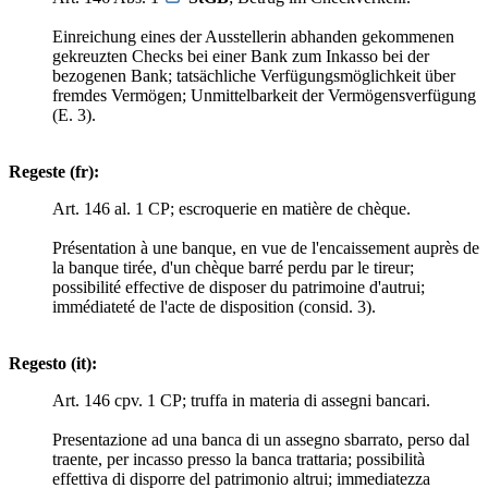
Einreichung eines der Ausstellerin abhanden gekommenen
gekreuzten Checks bei einer Bank zum Inkasso bei der
bezogenen Bank; tatsächliche Verfügungsmöglichkeit über
fremdes Vermögen; Unmittelbarkeit der Vermögensverfügung
(E. 3).
Regeste (fr):
Art. 146 al. 1 CP; escroquerie en matière de chèque.
Présentation à une banque, en vue de l'encaissement auprès de
la banque tirée, d'un chèque barré perdu par le tireur;
possibilité effective de disposer du patrimoine d'autrui;
immédiateté de l'acte de disposition (consid. 3).
Regesto (it):
Art. 146 cpv. 1 CP; truffa in materia di assegni bancari.
Presentazione ad una banca di un assegno sbarrato, perso dal
traente, per incasso presso la banca trattaria; possibilità
effettiva di disporre del patrimonio altrui; immediatezza