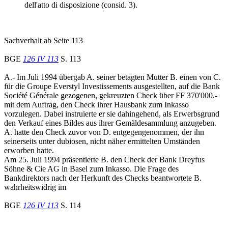
dell'atto di disposizione (consid. 3).
Sachverhalt ab Seite 113
BGE
126 IV 113
S. 113
A.- Im Juli 1994 übergab A. seiner betagten Mutter B. einen von C.
für die Groupe Everstyl Investissements ausgestellten, auf die Bank
Société Générale gezogenen, gekreuzten Check über FF 370'000.-
mit dem Auftrag, den Check ihrer Hausbank zum Inkasso
vorzulegen. Dabei instruierte er sie dahingehend, als Erwerbsgrund
den Verkauf eines Bildes aus ihrer Gemäldesammlung anzugeben.
A. hatte den Check zuvor von D. entgegengenommen, der ihn
seinerseits unter dubiosen, nicht näher ermittelten Umständen
erworben hatte.
Am 25. Juli 1994 präsentierte B. den Check der Bank Dreyfus
Söhne & Cie AG in Basel zum Inkasso. Die Frage des
Bankdirektors nach der Herkunft des Checks beantwortete B.
wahrheitswidrig im
BGE
126 IV 113
S. 114