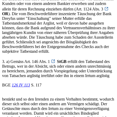
Kunden oder von einem anderen Bankier erwerben und zudem
allein für deren Rechnung einziehen dürfen (Art. 1124 Abs. 3
OR
). Die vom Beschwerdeführer inszenierte Täuschung der Bank
Dreyfus unter "Einschaltung" seiner Mutter erfülle das
Tatbestandsmerkmal der Arglist, weil er davon habe ausgehen
können, dass die Bank aufgrund des Vertrauensverhältnisses zu ihrer
langjährigen Kundin von einer näheren Überprüfung ihrer Angaben
absehen würde. Die Täuschung habe zum Schaden der Ausstellerin
geführt. Schliesslich sei angesichts der Bösgläubigkeit des
Beschwerdeführers bei der Entgegennahme des Checks auch der
subjektive Tatbestand erfüllt.
3. a) Gemäss Art. 146 Abs. 1
StGB
erfüllt den Tatbestand des
Betrugs, wer in der Absicht, sich oder einen andern unrechtmässig
zu bereichern, jemanden durch Vorspiegelung oder Unterdrückung
von Tatsachen arglistig irreführt oder ihn in einem Irrtum arglistig
BGE
126 IV 113
S. 117
bestärkt und so den Irrenden zu einem Verhalten bestimmt, wodurch
dieser sich selbst oder einen andern am Vermögen schädigt. Der
Getäuschte muss durch den Irrtum zu einer Vermögensverfügung
veranlasst werden. Damit wird ein ursächliches Bindeglied