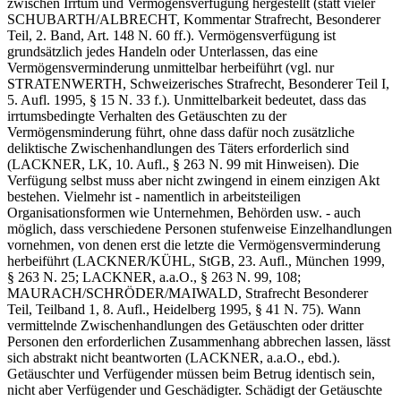
zwischen Irrtum und Vermögensverfügung hergestellt (statt vieler
SCHUBARTH/ALBRECHT, Kommentar Strafrecht, Besonderer
Teil, 2. Band, Art. 148 N. 60 ff.). Vermögensverfügung ist
grundsätzlich jedes Handeln oder Unterlassen, das eine
Vermögensverminderung unmittelbar herbeiführt (vgl. nur
STRATENWERTH, Schweizerisches Strafrecht, Besonderer Teil I,
5. Aufl. 1995, § 15 N. 33 f.). Unmittelbarkeit bedeutet, dass das
irrtumsbedingte Verhalten des Getäuschten zu der
Vermögensminderung führt, ohne dass dafür noch zusätzliche
deliktische Zwischenhandlungen des Täters erforderlich sind
(LACKNER, LK, 10. Aufl., § 263 N. 99 mit Hinweisen). Die
Verfügung selbst muss aber nicht zwingend in einem einzigen Akt
bestehen. Vielmehr ist - namentlich in arbeitsteiligen
Organisationsformen wie Unternehmen, Behörden usw. - auch
möglich, dass verschiedene Personen stufenweise Einzelhandlungen
vornehmen, von denen erst die letzte die Vermögensverminderung
herbeiführt (LACKNER/KÜHL, StGB, 23. Aufl., München 1999,
§ 263 N. 25; LACKNER, a.a.O., § 263 N. 99, 108;
MAURACH/SCHRÖDER/MAIWALD, Strafrecht Besonderer
Teil, Teilband 1, 8. Aufl., Heidelberg 1995, § 41 N. 75). Wann
vermittelnde Zwischenhandlungen des Getäuschten oder dritter
Personen den erforderlichen Zusammenhang abbrechen lassen, lässt
sich abstrakt nicht beantworten (LACKNER, a.a.O., ebd.).
Getäuschter und Verfügender müssen beim Betrug identisch sein,
nicht aber Verfügender und Geschädigter. Schädigt der Getäuschte