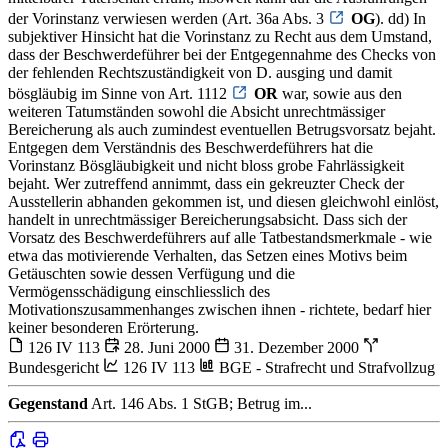
der Vorinstanz verwiesen werden (Art. 36a Abs. 3
OG
). dd) In
subjektiver Hinsicht hat die Vorinstanz zu Recht aus dem Umstand,
dass der Beschwerdeführer bei der Entgegennahme des Checks von
der fehlenden Rechtszuständigkeit von D. ausging und damit
bösgläubig im Sinne von Art. 1112
OR
war, sowie aus den
weiteren Tatumständen sowohl die Absicht unrechtmässiger
Bereicherung als auch zumindest eventuellen Betrugsvorsatz bejaht.
Entgegen dem Verständnis des Beschwerdeführers hat die
Vorinstanz Bösgläubigkeit und nicht bloss grobe Fahrlässigkeit
bejaht. Wer zutreffend annimmt, dass ein gekreuzter Check der
Ausstellerin abhanden gekommen ist, und diesen gleichwohl einlöst,
handelt in unrechtmässiger Bereicherungsabsicht. Dass sich der
Vorsatz des Beschwerdeführers auf alle Tatbestandsmerkmale - wie
etwa das motivierende Verhalten, das Setzen eines Motivs beim
Getäuschten sowie dessen Verfügung und die
Vermögensschädigung einschliesslich des
Motivationszusammenhanges zwischen ihnen - richtete, bedarf hier
keiner besonderen Erörterung.
126 IV 113
28. Juni 2000
31. Dezember 2000
Bundesgericht
126 IV 113
BGE - Strafrecht und Strafvollzug
Gegenstand
Art. 146 Abs. 1 StGB; Betrug im...