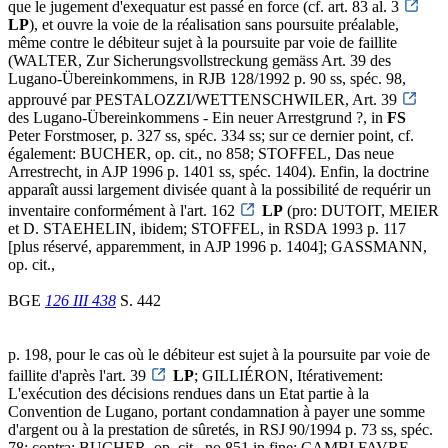
que le jugement d'exequatur est passé en force (cf. art. 83 al. 3
LP
), et ouvre la voie de la réalisation sans poursuite préalable,
même contre le débiteur sujet à la poursuite par voie de faillite
(WALTER, Zur Sicherungsvollstreckung gemäss Art. 39 des
Lugano-Übereinkommens, in RJB 128/1992 p. 90 ss, spéc. 98,
approuvé par PESTALOZZI/WETTENSCHWILER, Art. 39
des Lugano-Übereinkommens - Ein neuer Arrestgrund ?, in
FS
Peter Forstmoser, p. 327 ss, spéc. 334 ss; sur ce dernier point, cf.
également: BUCHER, op. cit., no 858; STOFFEL, Das neue
Arrestrecht, in AJP 1996 p. 1401 ss, spéc. 1404). Enfin, la doctrine
apparaît aussi largement divisée quant à la possibilité de requérir un
inventaire conformément à l'art. 162
LP
(pro: DUTOIT, MEIER
et D. STAEHELIN, ibidem; STOFFEL, in RSDA 1993 p. 117
[plus réservé, apparemment, in AJP 1996 p. 1404]; GASSMANN,
op. cit.,
BGE
126 III 438
S. 442
p. 198, pour le cas où le débiteur est sujet à la poursuite par voie de
faillite d'après l'art. 39
LP
; GILLIÉRON, Itérativement:
L'exécution des décisions rendues dans un Etat partie à la
Convention de Lugano, portant condamnation à payer une somme
d'argent ou à la prestation de sûretés, in RSJ 90/1994 p. 73 ss, spéc.
78; contra: BUCHER, op. cit., no 851 in fine; CAMBI FAVRE-