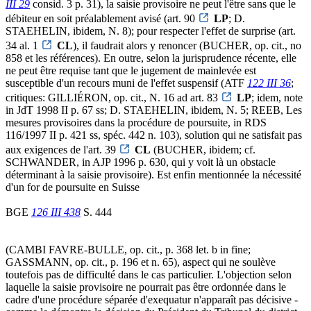
III 29
consid. 3 p. 31), la saisie provisoire ne peut l'être sans que le
débiteur en soit préalablement avisé (art. 90
LP
; D.
STAEHELIN, ibidem, N. 8); pour respecter l'effet de surprise (art.
34 al. 1
CL
), il faudrait alors y renoncer (BUCHER, op. cit., no
858 et les références). En outre, selon la jurisprudence récente, elle
ne peut être requise tant que le jugement de mainlevée est
susceptible d'un recours muni de l'effet suspensif (ATF
122 III 36
;
critiques: GILLIÉRON, op. cit., N. 16 ad art. 83
LP
; idem, note
in JdT 1998 II p. 67 ss; D. STAEHELIN, ibidem, N. 5; REEB, Les
mesures provisoires dans la procédure de poursuite, in RDS
116/1997 II p. 421 ss, spéc. 442 n. 103), solution qui ne satisfait pas
aux exigences de l'art. 39
CL
(BUCHER, ibidem; cf.
SCHWANDER, in AJP 1996 p. 630, qui y voit là un obstacle
déterminant à la saisie provisoire). Est enfin mentionnée la nécessité
d'un for de poursuite en Suisse
BGE
126 III 438
S. 444
(CAMBI FAVRE-BULLE, op. cit., p. 368 let. b in fine;
GASSMANN, op. cit., p. 196 et n. 65), aspect qui ne soulève
toutefois pas de difficulté dans le cas particulier. L'objection selon
laquelle la saisie provisoire ne pourrait pas être ordonnée dans le
cadre d'une procédure séparée d'exequatur n'apparaît pas décisive -