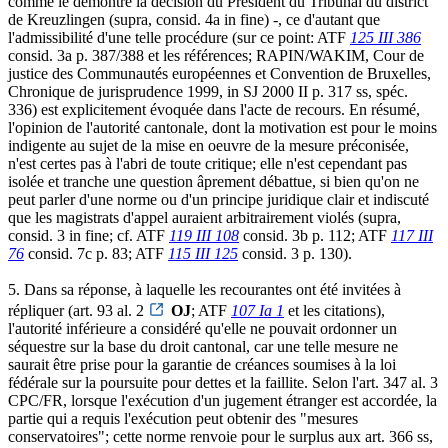
comme le démontre la décision du Président du Tribunal du district
de Kreuzlingen (supra, consid. 4a in fine) -, ce d'autant que
l'admissibilité d'une telle procédure (sur ce point: ATF
125 III 386
consid. 3a p. 387/388 et les références; RAPIN/WAKIM, Cour de
justice des Communautés européennes et Convention de Bruxelles,
Chronique de jurisprudence 1999, in SJ 2000 II p. 317 ss, spéc.
336) est explicitement évoquée dans l'acte de recours. En résumé,
l'opinion de l'autorité cantonale, dont la motivation est pour le moins
indigente au sujet de la mise en oeuvre de la mesure préconisée,
n'est certes pas à l'abri de toute critique; elle n'est cependant pas
isolée et tranche une question âprement débattue, si bien qu'on ne
peut parler d'une norme ou d'un principe juridique clair et indiscuté
que les magistrats d'appel auraient arbitrairement violés (supra,
consid. 3 in fine; cf. ATF
119 III 108
consid. 3b p. 112; ATF
117 III
76
consid. 7c p. 83; ATF
115 III 125
consid. 3 p. 130).
5. Dans sa réponse, à laquelle les recourantes ont été invitées à
répliquer (art. 93 al. 2
OJ
; ATF
107 Ia 1
et les citations),
l'autorité inférieure a considéré qu'elle ne pouvait ordonner un
séquestre sur la base du droit cantonal, car une telle mesure ne
saurait être prise pour la garantie de créances soumises à la loi
fédérale sur la poursuite pour dettes et la faillite. Selon l'art. 347 al. 3
CPC/FR, lorsque l'exécution d'un jugement étranger est accordée, la
partie qui a requis l'exécution peut obtenir des "mesures
conservatoires"; cette norme renvoie pour le surplus aux art. 366 ss,