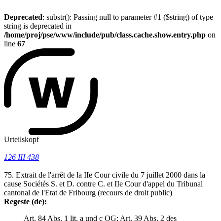
Deprecated
: substr(): Passing null to parameter #1 ($string) of type
string is deprecated in
/home/proj/pse/www/include/pub/class.cache.show.entry.php
on
line
67
Urteilskopf
126 III 438
75. Extrait de l'arrêt de la IIe Cour civile du 7 juillet 2000 dans la
cause Sociétés S. et D. contre C. et IIe Cour d'appel du Tribunal
cantonal de l'Etat de Fribourg (recours de droit public)
Regeste (de):
Art. 84 Abs. 1 lit. a und c OG; Art. 39 Abs. 2 des