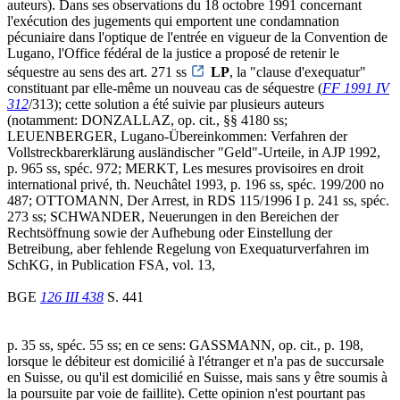
auteurs). Dans ses observations du 18 octobre 1991 concernant
l'exécution des jugements qui emportent une condamnation
pécuniaire dans l'optique de l'entrée en vigueur de la Convention de
Lugano, l'Office fédéral de la justice a proposé de retenir le
séquestre au sens des art. 271 ss
LP
, la "clause d'exequatur"
constituant par elle-même un nouveau cas de séquestre (
FF 1991 IV
312
/313); cette solution a été suivie par plusieurs auteurs
(notamment: DONZALLAZ, op. cit., §§ 4180 ss;
LEUENBERGER, Lugano-Übereinkommen: Verfahren der
Vollstreckbarerklärung ausländischer "Geld"-Urteile, in AJP 1992,
p. 965 ss, spéc. 972; MERKT, Les mesures provisoires en droit
international privé, th. Neuchâtel 1993, p. 196 ss, spéc. 199/200 no
487; OTTOMANN, Der Arrest, in RDS 115/1996 I p. 241 ss, spéc.
273 ss; SCHWANDER, Neuerungen in den Bereichen der
Rechtsöffnung sowie der Aufhebung oder Einstellung der
Betreibung, aber fehlende Regelung von Exequaturverfahren im
SchKG, in Publication FSA, vol. 13,
BGE
126 III 438
S. 441
p. 35 ss, spéc. 55 ss; en ce sens: GASSMANN, op. cit., p. 198,
lorsque le débiteur est domicilié à l'étranger et n'a pas de succursale
en Suisse, ou qu'il est domicilié en Suisse, mais sans y être soumis à
la poursuite par voie de faillite). Cette opinion n'est pourtant pas