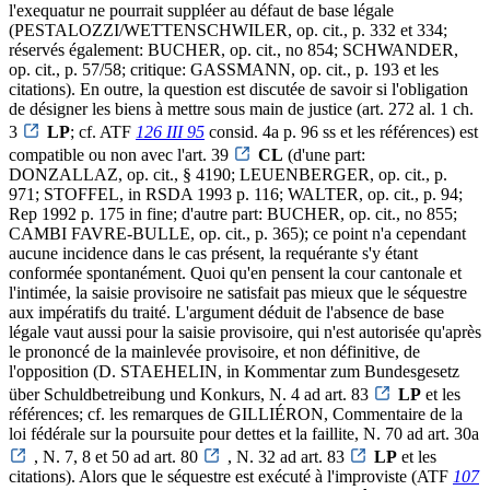
l'exequatur ne pourrait suppléer au défaut de base légale
(PESTALOZZI/WETTENSCHWILER, op. cit., p. 332 et 334;
réservés également: BUCHER, op. cit., no 854; SCHWANDER,
op. cit., p. 57/58; critique: GASSMANN, op. cit., p. 193 et les
citations). En outre, la question est discutée de savoir si l'obligation
de désigner les biens à mettre sous main de justice (art. 272 al. 1 ch.
3
LP
; cf. ATF
126 III 95
consid. 4a p. 96 ss et les références) est
compatible ou non avec l'art. 39
CL
(d'une part:
DONZALLAZ, op. cit., § 4190; LEUENBERGER, op. cit., p.
971; STOFFEL, in RSDA 1993 p. 116; WALTER, op. cit., p. 94;
Rep 1992 p. 175 in fine; d'autre part: BUCHER, op. cit., no 855;
CAMBI FAVRE-BULLE, op. cit., p. 365); ce point n'a cependant
aucune incidence dans le cas présent, la requérante s'y étant
conformée spontanément. Quoi qu'en pensent la cour cantonale et
l'intimée, la saisie provisoire ne satisfait pas mieux que le séquestre
aux impératifs du traité. L'argument déduit de l'absence de base
légale vaut aussi pour la saisie provisoire, qui n'est autorisée qu'après
le prononcé de la mainlevée provisoire, et non définitive, de
l'opposition (D. STAEHELIN, in Kommentar zum Bundesgesetz
über Schuldbetreibung und Konkurs, N. 4 ad art. 83
LP
et les
références; cf. les remarques de GILLIÉRON, Commentaire de la
loi fédérale sur la poursuite pour dettes et la faillite, N. 70 ad art. 30a
, N. 7, 8 et 50 ad art. 80
, N. 32 ad art. 83
LP
et les
citations). Alors que le séquestre est exécuté à l'improviste (ATF
107