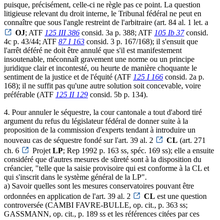
puisque, précisément, celle-ci ne règle pas ce point. La question
litigieuse relevant du droit interne, le Tribunal fédéral ne peut en
connaître que sous l'angle restreint de l'arbitraire (art. 84 al. 1 let. a
OJ
; ATF
125 III 386
consid. 3a p. 388; ATF
105 Ib 37
consid.
4c p. 43/44; ATF
87 I 163
consid. 3 p. 167/168); il s'ensuit que
l'arrêt déféré ne doit être annulé que s'il est manifestement
insoutenable, méconnaît gravement une norme ou un principe
juridique clair et incontesté, ou heurte de manière choquante le
sentiment de la justice et de l'équité (ATF
125 I 166
consid. 2a p.
168); il ne suffit pas qu'une autre solution soit concevable, voire
préférable (ATF
125 II 129
consid. 5b p. 134).
4. Pour annuler le séquestre, la cour cantonale a tout d'abord tiré
argument du refus du législateur fédéral de donner suite à la
proposition de la commission d'experts tendant à introduire un
nouveau cas de séquestre fondé sur l'art. 39 al. 2
CL
(art. 271
ch. 6
Projet
LP
; Rep 1992 p. 163 ss, spéc. 169 ss); elle a ensuite
considéré que d'autres mesures de sûreté sont à la disposition du
créancier, "telle que la saisie provisoire qui est conforme à la CL et
qui s'inscrit dans le système général de la LP".
a) Savoir quelles sont les mesures conservatoires pouvant être
ordonnées en application de l'art. 39 al. 2
CL
est une question
controversée (CAMBI FAVRE-BULLE, op. cit., p. 363 ss;
GASSMANN, op. cit., p. 189 ss et les références citées par ces