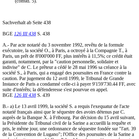
(consid. 5).
Sachverhalt ab Seite 438
BGE
126 III 438
S. 438
A.- Par acte notarié du 3 novembre 1992, revêtu de la formule
exécutoire, la société O., à Paris, a octroyé à la Compagnie T., à
Paris, un prêt de 8'000'000 FF, plus intérêts à 11,5%; ce crédit était
garanti, notamment, par la "caution personnelle, solidaire et
indivise" de C. Le prêteur a cédé le 28 mai 1996 sa créance à la
société S., à Paris, qui a engagé des poursuites en France contre la
caution. Par jugement du 12 avril 1999, le Tribunal de Grande
Instance de Paris a condamné celle-ci à payer 9'159'730.44 FF, avec
suite d'intérêts; la défenderesse s'est pourvue en appel.
BGE
126 III 438
S. 439
B.- a) Le 13 avril 1999, la société S. a requis l'exequatur de l'acte
notarié français ainsi que le séquestre des avoirs détenus par C.
auprès de la Banque X. à Fribourg. Par décision du 15 avril suivant,
la Présidente du Tribunal civil de la Sarine a accueilli la requête et
pris, le même jour, une ordonnance de séquestre fondée sur "l'art. 39
de la Convention de Lugano"; l'Office des poursuites de la Sarine a