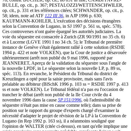
BULLE, op. cit., p. 367; PESTALOZZI/WETTENSCHWILER,
op. cit., p. 331 et les références citées; SCHWANDER, op. cit., p.
58; idem, note ad ATF
122 III 36
, in AJP 1996 p. 630;
KAUFMANN-KOHLER, L'exécution des décisions étrangères
selon la Convention de Lugano, in SJ 1997 p. 561 ss, spéc. 578).
Ces controverses n'ont guère épargné les autorités judiciaires. La
voie du séquestre est consacrée à Zurich (ZR 90/1991 no 35 ch. 6)
et à Lucerne (LGVE 1991 I no 34 ch. 5); le Tribunal de première
instance de Genève s'était également rallié à cette solution (RSDIE
1994 p. 422 et note VOLKEN), que la Cour de justice a désavouée
ultérieurement (arrêt non publié du 9 mai 1996, rapporté par
JEANNERET, Aperçu de la validation du séquestre sous l'angle de
la nouvelle LPDF, in Le séquestre selon la nouvelle LP, p. 89 ss,
spéc. 113). En revanche, le Président du Tribunal du district de
Kreuzlingen a opté pour la saisie provisoire, mais sans l'avis
préalable au débiteur (BlSchK 1996 p. 103 ss = RSDIE 1997 p. 413
ss et note VOLKEN). Le Tribunal fédéral n'a pas eu l'occasion de
trancher le débat (arrêt non publié de la IIe Cour civile du 4
novembre 1996 dans la cause
5P.151/1996
, où l'admissibilité du
séquestre n'était pas mise en cause comme telle); dans sa prise de
position sur le rapport du groupe d'experts chargé d'examiner la
nécessité d'adapter le projet de révision de la LP à la Convention de
Lugano (in Rep 1992 p. 163 ss), il a néanmoins souligné que
l'opinion de WALTER (citée ci-dessus), en tant qu'elle implique une