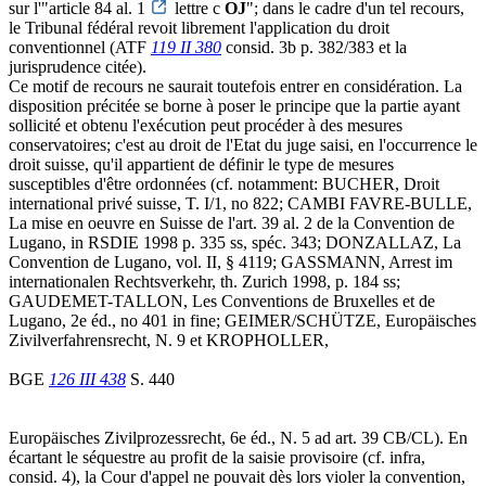
sur l'"article 84 al. 1
lettre c
OJ
"; dans le cadre d'un tel recours,
le Tribunal fédéral revoit librement l'application du droit
conventionnel (ATF
119 II 380
consid. 3b p. 382/383 et la
jurisprudence citée).
Ce motif de recours ne saurait toutefois entrer en considération. La
disposition précitée se borne à poser le principe que la partie ayant
sollicité et obtenu l'exécution peut procéder à des mesures
conservatoires; c'est au droit de l'Etat du juge saisi, en l'occurrence le
droit suisse, qu'il appartient de définir le type de mesures
susceptibles d'être ordonnées (cf. notamment: BUCHER, Droit
international privé suisse, T. I/1, no 822; CAMBI FAVRE-BULLE,
La mise en oeuvre en Suisse de l'art. 39 al. 2 de la Convention de
Lugano, in RSDIE 1998 p. 335 ss, spéc. 343; DONZALLAZ, La
Convention de Lugano, vol. II, § 4119; GASSMANN, Arrest im
internationalen Rechtsverkehr, th. Zurich 1998, p. 184 ss;
GAUDEMET-TALLON, Les Conventions de Bruxelles et de
Lugano, 2e éd., no 401 in fine; GEIMER/SCHÜTZE, Europäisches
Zivilverfahrensrecht, N. 9 et KROPHOLLER,
BGE
126 III 438
S. 440
Europäisches Zivilprozessrecht, 6e éd., N. 5 ad art. 39 CB/CL). En
écartant le séquestre au profit de la saisie provisoire (cf. infra,
consid. 4), la Cour d'appel ne pouvait dès lors violer la convention,