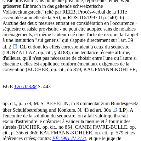
saisie provisoire sans poursuite préalable, représente "einen weit
grösseren Einbruch in das geltende schweizerische
Vollstreckungsrecht" (cité par REEB, Procès-verbal de la 131e
assemblée annuelle de la SSJ, in RDS 116/1997 II p. 540). b)
Aucune des deux mesures entrant en considération en l'occurrence -
séquestre et saisie provisoire - ne peut être adoptée sans de notables
aménagements, et même l'auteur cité dans l'acte de recours fait appel
à une institution "sui generis" qui s'appuie directement sur l'art. 39
al. 2
CL
et dont les effets correspondent à ceux du séquestre
(DONZALLAZ, op. cit., § 4188); une tendance récente affirme,
d'ailleurs, qu'il n'est pas nécessaire de choisir entre l'une ou l'autre si
chacune d'elles est appliquée conformément aux exigences de la
convention (BUCHER, op. cit., no 859; KAUFMANN-KOHLER,
BGE
126 III 438
S. 443
op. cit., p. 579; M. STAEHELIN, in Kommentar zum Bundesgesetz
über Schuldbetreibung und Konkurs, N. 43 ad art. 30a
LP
). A
l'encontre de la solution du séquestre, on a fait valoir qu'il serait
exclu d'astreindre le créancier à valider la mesure et à fournir des
sûretés (BUCHER, op. cit., no 854; CAMBI FAVRE-BULLE, op.
cit., p. 356 et 366; KAUFMANN-KOHLER, op. cit., p. 579 et les
références citées; contra:
FF 1991 IV 313
), et que le juge de