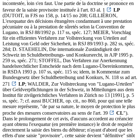
incontestée, loin s'en faut. Une partie de la doctrine se prononce en
faveur de la saisie provisoire instituée à l'art. 83 al. 1
LP
(DUTOIT, in FJS no 158, p. 14/15 no 208; GILLIÉRON,
L'exequatur des décisions étrangères condamnant à une prestation
pécuniaire ou à la prestation de sûretés selon la Convention de
Lugano, in RSJ 88/1992 p. 117 ss, spéc. 127; MEIER, Vorschlag
für ein effizientes Verfahren zur Vollstreckung von Urteilen auf
Leistung von Geld oder Sicherheit, in RSJ 89/1993 p. 282 ss, spéc.
284; D. STAEHELIN, Die internationale Zuständigkeit der
Schweiz im Schuldbetreibungs- und Konkursrecht, in AJP 1995 p.
259 ss, spéc. 271; STOFFEL, Das Verfahren zur Anerkennung
handelsrechtlicher Entscheide nach dem Lugano-Übereinkommen,
in RSDA 1993 p. 107 ss, spéc. 115 ss; idem, in Kommentar zum
Bundesgesetz über Schuldbetreibung und Konkurs, N. 118 ss ad art.
271
LP
; WALDER, Zur Vollstreckung von "Lugano-Urteilen"
über Geldverpflichtungen in der Schweiz, in Mitteilungen aus dem
Institut für zivilgerichtliches Verfahren in Zürich no 13 [1991], p. 5
ss, spéc. 7; cf. aussi BUCHER, op. cit., no 860, pour qui une telle
mesure représente, "de par sa nature, le moyen de protection le plus
proche des mesures conservatoires au sens de l'art. 39
CL
").
Dans le prolongement de cet avis, d'aucuns accordent au créancier
ayant obtenu l'exequatur (en première instance) le droit de requérir
directement la saisie des biens du débiteur; n'ayant d'abord que les
effets d'une saisie "provisoire", cette saisie devient "définitive" sitôt