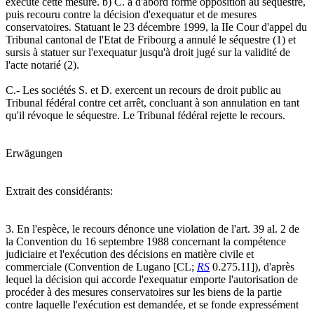
exécuté cette mesure. b) C. a d'abord formé opposition au séquestre,
puis recouru contre la décision d'exequatur et de mesures
conservatoires. Statuant le 23 décembre 1999, la IIe Cour d'appel du
Tribunal cantonal de l'Etat de Fribourg a annulé le séquestre (1) et
sursis à statuer sur l'exequatur jusqu'à droit jugé sur la validité de
l'acte notarié (2).
C.- Les sociétés S. et D. exercent un recours de droit public au
Tribunal fédéral contre cet arrêt, concluant à son annulation en tant
qu'il révoque le séquestre. Le Tribunal fédéral rejette le recours.
Erwägungen
Extrait des considérants:
3. En l'espèce, le recours dénonce une violation de l'art. 39 al. 2 de
la Convention du 16 septembre 1988 concernant la compétence
judiciaire et l'exécution des décisions en matière civile et
commerciale (Convention de Lugano [CL;
RS
0.275.11]), d'après
lequel la décision qui accorde l'exequatur emporte l'autorisation de
procéder à des mesures conservatoires sur les biens de la partie
contre laquelle l'exécution est demandée, et se fonde expressément