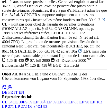
relatifs aux mesures provisionnelles. Ce renvoi englobant aussi l'art.
367 al. 2, d'après lequel celles-ci ne peuvent être prises pour la
sûreté de créances pécuniaires, il n'y a pas d'arbitraire à admettre que
l'art. 347 al. 3 CPC/FR se rapporte uniquement aux mesures
conservatoires qui - fussent-elles même fondées sur l'art. 39 al. 2
CL
- n'ont pas pour objet de garantir de pareilles prétentions
(DONZALLAZ, op. cit., § 4184; GASSMANN, op. cit., p.
188/189 et les références citées; LEUCH ET AL., Die
Zivilprozessordnung für den Kanton Bern, 5e éd., N. 2d ad art.
400d ZPO). La prohibition de mesures provisionnelles du droit
cantonal n'est, il est vrai, pas incontestée (BUCHER, op. cit., no
861; M. STAEHELIN, op. cit., N. 42 ad art. 30a
LP
), mais cela
ne rend pas insoutenable pour autant l'opinion de la cour cantonale.
126 III 438
07. Juli 2000
31. Dezember 2000
Bundesgericht
126 III 438
BGE - Zivilrecht
Objet
Art. 84 Abs. 1 lit. a und c OG; Art. 39 Abs. 2 des
Übereinkommens von Lugano vom 16. September 1988 über die...
DE
FR
IT
EN
Répertoire des lois
a
CL
34
CL
39
FS
39
LP
30
LP
39
LP
80
LP
83
LP
90
LP
162
LP
271
LP
272
OJ
84
OJ
93