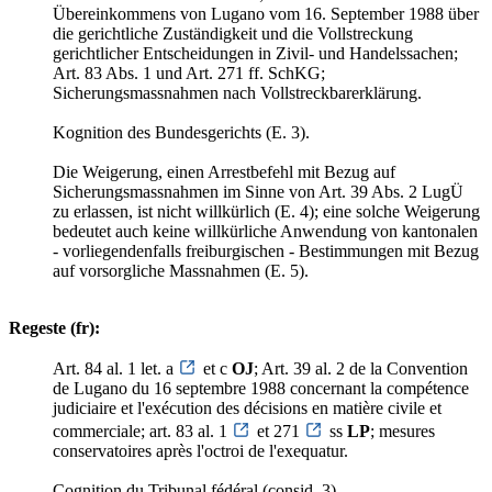
Übereinkommens von Lugano vom 16. September 1988 über
die gerichtliche Zuständigkeit und die Vollstreckung
gerichtlicher Entscheidungen in Zivil- und Handelssachen;
Art. 83 Abs. 1 und Art. 271 ff. SchKG;
Sicherungsmassnahmen nach Vollstreckbarerklärung.
Kognition des Bundesgerichts (E. 3).
Die Weigerung, einen Arrestbefehl mit Bezug auf
Sicherungsmassnahmen im Sinne von Art. 39 Abs. 2 LugÜ
zu erlassen, ist nicht willkürlich (E. 4); eine solche Weigerung
bedeutet auch keine willkürliche Anwendung von kantonalen
- vorliegendenfalls freiburgischen - Bestimmungen mit Bezug
auf vorsorgliche Massnahmen (E. 5).
Regeste (fr):
Art. 84 al. 1 let. a
et c
OJ
; Art. 39 al. 2 de la Convention
de Lugano du 16 septembre 1988 concernant la compétence
judiciaire et l'exécution des décisions en matière civile et
commerciale; art. 83 al. 1
et 271
ss
LP
; mesures
conservatoires après l'octroi de l'exequatur.
Cognition du Tribunal fédéral (consid. 3).