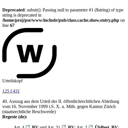
Deprecated
: substr(): Passing null to parameter #1 ($string) of type
string is deprecated in
/home/proj/pse/www/include/pub/class.cache.show.entry.php
on
line
67
Urteilskopf
125 I 431
40. Auszug aus dem Urteil der II. öffentlichrechtlichen Abteilung
vom 16. November 1999 i.S. X. u. Mitb. gegen Kanton Zürich
(staatsrechtliche Beschwerde)
Regeste (de):
Art. 4
BV
und Art. 31
BV
; Art. 2
ÜbBest. BV
;