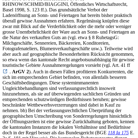
RHINOW/SCHMID/BIAGGINI, Öffentliches Wirtschaftsrecht,
Basel 1998, S. 123 ff.). Das grundsätzliche Verbot der
Ladenöffnung an Sonn- und Feiertagen hat bereits bisher praktisch
überall gewisse Ausnahmen erfahren. Regelmässig knüpfen diese
zwar mit Blick auf die Verderblichkeit oder die mehr oder weniger
grosse Unentbehrlichkeit der Ware auch an Sonn- und Feiertagen an
die Natur des verkauften Guts an (vgl. etwa § 8 RuhetagsG:
Milchgeschäfte, Sennereien, Bäckereien, Konditoreien,
Fotografenateliers, Blumenverkaufsgeschäfte usw.). Teilweise wird
aber auch auf geographische Besonderheiten Rücksicht genommen,
so etwa wenn das kantonale Recht angebotsunabhängig für gewisse
touristische Gebiete Ausnahmeregelungen vorsieht (vgl. Art. 41 ff
.
ArGV 2
). Auch in diesen Fällen profitieren Konkurrenten, die
sich im entsprechenden Gebiet befinden, von allenfalls besseren
Geschäftsbedingungen. Diese systemimmanenten
Ungleichbehandlungen sind verfassungsrechtlich insoweit
hinzunehmen, als sie auf überwiegenden sachlichen Gründen und
entsprechenden schutzwürdigen Bedürfnissen beruhen; gewisse
beschränkte Wettbewerbsverzerrungen sind dabei in Kauf zu
nehmen. bb) Bei der verfassungsrechtlichen Überprüfung der
geographischen Umschreibung von Sonderregelungen hinsichtlich
der Öffnungszeiten ist eine gewisse Zurückhaltung geboten, kennen
die kantonalen Instanzen die lokalen Verhältnisse und Bedürfnisse
doch in der Regel besser als das Bundesgericht (BGE
118 Ia 175
E.