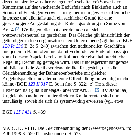
dezentralisiert bzw. näher gelegener Geschäfte. cc) Soweit der
Kantonsrat auf das wachsende Bedürfnis nach Einkäufen auch an
Sonn- und Feiertagen verweist, mag hierin ein gewisses öffentliches
Interesse und allenfalls auch ein sachlicher Grund für eine
grosszügigere Ausgestaltung der Ruhetagsordnung im Sinne von
Art. 4
BV
liegen; dies hat aber dennoch an sich
wettbewerbsneutral zu geschehen. Das Gleiche gilt hinsichtlich der
geltend gemachten organisatorischen Unterschiede (vgl. hierzu BGE
120 Ia 236
E. 2c S. 240) zwischen den traditionellen Geschäften
und jenen in Bahnhöfen und damit verbundenen Einkaufspassagen,
zumal diesem Aspekt bereits im Rahmen der eisenbahnrechtlichen
Regelung Rechnung getragen wird. Das Bundesgericht hat gerade
mit Blick auf die Wettbewerbsneutralität festgestellt, dass die
Gleichbehandlung der Bahnnebenbetriebe mit gleicher
Angebotspalette eine alternierende Offenhaltung notwendig machen
könne (BGE
123 II 317
E. 3c in fine S. 322). e) Trotz dieser
Bedenken hält § 8a RuhetagsG aber vor Art. 31
BV
stand: aa)
Ungleichbehandlungen unter direkten Konkurrenten sind nur
unzulässig, soweit sie sich als systemwidrig erweisen (vgl. etwa
BGE
125 I 431
S. 439
MARC D. VEIT, Die Gleichbehandlung der Gewerbegenossen, in:
AJP 1998 S. 569 ff., insbesondere S. 573;