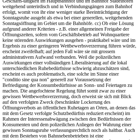
Geschäfts-tätigkeit im Hauptbahnhof und im Bahnhof Stadelhofen
weitgehend unterirdisch und in Verbindungsgängen zum Bahnhof
erfolgt, womit von ihr eine weniger starke Beeinträchtigung der
Sonntagsruhe ausgeht als etwa bei einer generellen, weitgehenden
Sonntagsöffnung im Gebiet um die Bahnhöfe. cc) Ob eine Lösung
aufgrund anderer Kriterien - z.B. einer allgemeinen Freigabe der
Öffnungszeiten, sofern vom Geschäftsbetrieb auf Wohnquartiere
keine störenden Auswirkungen ausgehen - praktikabel wäre und im
Ergebnis zu einer geringeren Wettbewerbsverzerrung führen würde,
erscheint zweifelhaft; auf jeden Fall wäre sie mit grossem
administrativem Aufwand verbunden. Weil die polizeilichen
Auswirkungen einer vollständigen Liberalisierung auf die lokal
unterschiedlichen Ruhebedürfnisse schwierig abzuschätzen sind,
erscheint es auch problematisch, eine solche im Sinne einer
"conditio sine qua non" generell zur Voraussetzung der
Befriedigung der Konsumbedürfnisse an Sonn- und Feiertagen zu
machen. Die angefochtene Regelung führt somit zwar zu einer
gewissen Wettbewerbsverzerrung, doch erweist sie sich mit Blick
auf den verfolgten Zweck (beschränkte Lockerung des
Öffnungsverbots an öffentlichen Ruhetagen an Orten, an denen das
mit dem Gesetz verfolgte Schutzbedürfnis reduziert erscheint) im
Rahmen der Interessenabwägung zwischen den Bedürfnissen der
Konsumenten und dem polizeilichen Anliegen der Wahrung einer
gewissen Sonntagsruhe verfassungsrechtlich noch als haltbar. Auch
mit dem Bestehen von Bahnnebenbetrieben ist eine