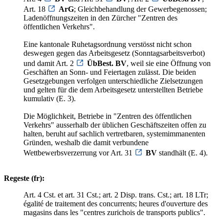
Art. 18
ArG
; Gleichbehandlung der Gewerbegenossen;
Ladenöffnungszeiten in den Zürcher "Zentren des
öffentlichen Verkehrs".
Eine kantonale Ruhetagsordnung verstösst nicht schon
deswegen gegen das Arbeitsgesetz (Sonntagsarbeitsverbot)
und damit Art. 2
ÜbBest. BV
, weil sie eine Öffnung von
Geschäften an Sonn- und Feiertagen zulässt. Die beiden
Gesetzgebungen verfolgen unterschiedliche Zielsetzungen
und gelten für die dem Arbeitsgesetz unterstellten Betriebe
kumulativ (E. 3).
Die Möglichkeit, Betriebe in "Zentren des öffentlichen
Verkehrs" ausserhalb der üblichen Geschäftszeiten offen zu
halten, beruht auf sachlich vertretbaren, systemimmanenten
Gründen, weshalb die damit verbundene
Wettbewerbsverzerrung vor Art. 31
BV
standhält (E. 4).
Regeste (fr):
Art. 4 Cst. et art. 31 Cst.; art. 2 Disp. trans. Cst.; art. 18 LTr;
égalité de traitement des concurrents; heures d'ouverture des
magasins dans les "centres zurichois de transports publics".