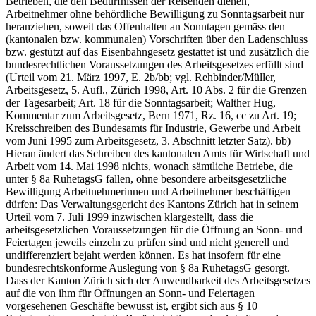
Betrieben, die den Bedürfnissen der Reisenden dienen,
Arbeitnehmer ohne behördliche Bewilligung zu Sonntagsarbeit nur
heranziehen, soweit das Offenhalten an Sonntagen gemäss den
(kantonalen bzw. kommunalen) Vorschriften über den Ladenschluss
bzw. gestützt auf das Eisenbahngesetz gestattet ist und zusätzlich die
bundesrechtlichen Voraussetzungen des Arbeitsgesetzes erfüllt sind
(Urteil vom 21. März 1997, E. 2b/bb; vgl. Rehbinder/Müller,
Arbeitsgesetz, 5. Aufl., Zürich 1998, Art. 10 Abs. 2 für die Grenzen
der Tagesarbeit; Art. 18 für die Sonntagsarbeit; Walther Hug,
Kommentar zum Arbeitsgesetz, Bern 1971, Rz. 16, cc zu Art. 19;
Kreisschreiben des Bundesamts für Industrie, Gewerbe und Arbeit
vom Juni 1995 zum Arbeitsgesetz, 3. Abschnitt letzter Satz). bb)
Hieran ändert das Schreiben des kantonalen Amts für Wirtschaft und
Arbeit vom 14. Mai 1998 nichts, wonach sämtliche Betriebe, die
unter § 8a RuhetagsG fallen, ohne besondere arbeitsgesetzliche
Bewilligung Arbeitnehmerinnen und Arbeitnehmer beschäftigen
dürfen: Das Verwaltungsgericht des Kantons Zürich hat in seinem
Urteil vom 7. Juli 1999 inzwischen klargestellt, dass die
arbeitsgesetzlichen Voraussetzungen für die Öffnung an Sonn- und
Feiertagen jeweils einzeln zu prüfen sind und nicht generell und
undifferenziert bejaht werden können. Es hat insofern für eine
bundesrechtskonforme Auslegung von § 8a RuhetagsG gesorgt.
Dass der Kanton Zürich sich der Anwendbarkeit des Arbeitsgesetzes
auf die von ihm für Öffnungen an Sonn- und Feiertagen
vorgesehenen Geschäfte bewusst ist, ergibt sich aus § 10