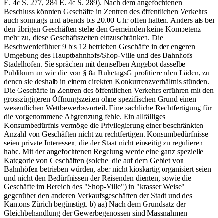
E. 4c S. 277, 284 E. 4c S. 289). Nach dem angefochtenen
Beschluss könnten Geschäfte in Zentren des öffentlichen Verkehrs
auch sonntags und abends bis 20.00 Uhr offen halten. Anders als bei
den übrigen Geschäften stehe den Gemeinden keine Kompetenz
mehr zu, diese Geschäftszeiten einzuschränken. Die
Beschwerdeführer 9 bis 12 betrieben Geschäfte in der engeren
Umgebung des Hauptbahnhofs/Shop-Ville und des Bahnhofs
Stadelhofen. Sie sprächen mit demselben Angebot dasselbe
Publikum an wie die von § 8a RuhetagsG profitierenden Läden, zu
denen sie deshalb in einem direkten Konkurrenzverhältnis stünden.
Die Geschäfte in Zentren des öffentlichen Verkehrs erführen mit den
grosszügigeren Öffnungszeiten ohne spezifischen Grund einen
wesentlichen Wettbewerbsvorteil. Eine sachliche Rechtfertigung für
die vorgenommene Abgrenzung fehle. Ein allfälliges
Konsumbedürfnis vermöge die Privilegierung einer beschränkten
Anzahl von Geschäften nicht zu rechtfertigen. Konsumbedürfnisse
seien private Interessen, die der Staat nicht einseitig zu regulieren
habe. Mit der angefochtenen Regelung werde eine ganz spezielle
Kategorie von Geschäften (solche, die auf dem Gebiet von
Bahnhöfen betrieben würden, aber nicht kioskartig organisiert seien
und nicht den Bedürfnissen der Reisenden dienten, sowie die
Geschäfte im Bereich des "Shop-Ville") in "krasser Weise"
gegenüber den anderen Verkaufsgeschäften der Stadt und des
Kantons Zürich begünstigt. b) aa) Nach dem Grundsatz der
Gleichbehandlung der Gewerbegenossen sind Massnahmen