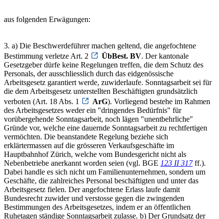
aus folgenden Erwägungen:
3. a) Die Beschwerdeführer machen geltend, die angefochtene
Bestimmung verletze Art. 2
ÜbBest. BV
. Der kantonale
Gesetzgeber dürfe keine Regelungen treffen, die dem Schutz des
Personals, der ausschliesslich durch das eidgenössische
Arbeitsgesetz garantiert werde, zuwiderlaufe. Sonntagsarbeit sei für
die dem Arbeitsgesetz unterstellten Beschäftigten grundsätzlich
verboten (Art. 18 Abs. 1
ArG
). Vorliegend bestehe im Rahmen
des Arbeitsgesetzes weder ein "dringendes Bedürfnis" für
vorübergehende Sonntagsarbeit, noch lägen "unentbehrliche"
Gründe vor, welche eine dauernde Sonntagsarbeit zu rechtfertigen
vermöchten. Die beanstandete Regelung beziehe sich
erklärtermassen auf die grösseren Verkaufsgeschäfte im
Hauptbahnhof Zürich, welche vom Bundesgericht nicht als
Nebenbetriebe anerkannt worden seien (vgl. BGE
123 II 317
ff.).
Dabei handle es sich nicht um Familienunternehmen, sondern um
Geschäfte, die zahlreiches Personal beschäftigten und unter das
Arbeitsgesetz fielen. Der angefochtene Erlass laufe damit
Bundesrecht zuwider und verstosse gegen die zwingenden
Bestimmungen des Arbeitsgesetzes, indem er an öffentlichen
Ruhetagen ständige Sonntagsarbeit zulasse. b) Der Grundsatz der