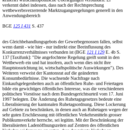
verkennt dabei indessen, dass nach der Rechtsprechung
wettbewerbsverzerrende Marktzugangsregelungen generell in den
Anwendungsbereich
BGE
125 I 431
S. 437
des Gleichbehandlungsgebots der Gewerbegenossen fallen, selbst
wenn damit - wie hier - nur indirekt eine Beeinflussung des
Konkurrenzverhältnisses verbunden ist (BGE
121 I 129
E. 4b S.
137 [Taxifunk]: "Die angefochtene Regelung greift somit in den
Wettbewerb ein und hat insofern, auch wenn dies nicht ihre
Hauptstossrichtung ist, wirtschaftspolitische Auswirkungen"). Des
Weiteren verweist der Kantonsrat auf die geänderten
Konsumbedürfnisse. Die wachsende Nachfrage nach
Einkaufsgelegenheiten auch an öffentlichen Ruhe- und Feiertagen
bilde ein gewichtiges öffentliches Interesse, was die verschiedenen
politischen Vorstösse nach dem Bundesgerichtsurteil vom 17. Juni
1997 belegten. Die Änderung des Ruhetagsgesetzes bedeute eine
Liberalisierung der kantonalen Ruhetagsordnung. Diese Lockerung
auf Gebiete zu beschränken, in denen auch an Ruhetagen wegen der
sehr guten Erschliessung mit öffentlichen Verkehrsmitteln grosser
Publikumsverkehr herrsche, sei legitim. Mit der Beschränkung der
liberalisierten Ladenöffnungszeiten auf Zentren des öffentlichen