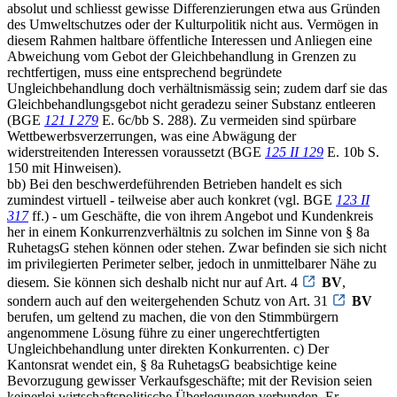
absolut und schliesst gewisse Differenzierungen etwa aus Gründen
des Umweltschutzes oder der Kulturpolitik nicht aus. Vermögen in
diesem Rahmen haltbare öffentliche Interessen und Anliegen eine
Abweichung vom Gebot der Gleichbehandlung in Grenzen zu
rechtfertigen, muss eine entsprechend begründete
Ungleichbehandlung doch verhältnismässig sein; zudem darf sie das
Gleichbehandlungsgebot nicht geradezu seiner Substanz entleeren
(BGE
121 I 279
E. 6c/bb S. 288). Zu vermeiden sind spürbare
Wettbewerbsverzerrungen, was eine Abwägung der
widerstreitenden Interessen voraussetzt (BGE
125 II 129
E. 10b S.
150 mit Hinweisen).
bb) Bei den beschwerdeführenden Betrieben handelt es sich
zumindest virtuell - teilweise aber auch konkret (vgl. BGE
123 II
317
ff.) - um Geschäfte, die von ihrem Angebot und Kundenkreis
her in einem Konkurrenzverhältnis zu solchen im Sinne von § 8a
RuhetagsG stehen können oder stehen. Zwar befinden sie sich nicht
im privilegierten Perimeter selber, jedoch in unmittelbarer Nähe zu
diesem. Sie können sich deshalb nicht nur auf Art. 4
BV
,
sondern auch auf den weitergehenden Schutz von Art. 31
BV
berufen, um geltend zu machen, die von den Stimmbürgern
angenommene Lösung führe zu einer ungerechtfertigten
Ungleichbehandlung unter direkten Konkurrenten. c) Der
Kantonsrat wendet ein, § 8a RuhetagsG beabsichtige keine
Bevorzugung gewisser Verkaufsgeschäfte; mit der Revision seien
keinerlei wirtschaftspolitische Überlegungen verbunden. Er