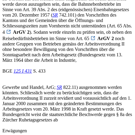
werde davon auszugehen sein, dass die Bahnnebenbetriebe im
Sinne von Art. 39 Abs. 2 des (eidgenössischen) Eisenbahngesetzes
vom 20. Dezember 1957 (
SR
742.101) den Vorschriften des
Kantons und der Gemeinden über die Öffnungs- und
Schliessungszeiten zum Vornherein nicht unterstünden (Art. 65 Abs.
4
ArGV 2
). Sodann werde einzeln zu prüfen sein, ob neben den
Reisebedürfnisbetrieben im Sinne von Art. 65
ArGV 2
noch
andere Gruppen von Betrieben gemäss der Arbeitsverordnung II
ohne besondere Bewilligung von den Vorschriften über die
Sonntagsarbeit nach dem Arbeitsgesetz (Bundesgesetz vom 13.
März 1964 über die Arbeit in Industrie,
BGE
125 I 431
S. 433
Gewerbe und Handel, ArG;
SR
822.11) ausgenommen werden
könnten. Schliesslich werde zu berücksichtigen sein, dass die
Arbeitsverordnung II zurzeit revidiert und voraussichtlich auf den 1.
Januar 2000 zusammen mit den geänderten Bestimmungen des
Arbeitsgesetzes vom 20. März 1998 in Kraft gesetzt werde. Das
Bundesgericht weist die staatsrechtliche Beschwerde gegen § 8a des
Zürcher Ruhetagsgesetzes ab
Erwägungen