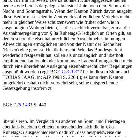
3a S. 181 mit Hinweis). Die kantonalen Ruhetagsgesetze dienen
heute - wie bereits dargelegt - in erster Linie noch dem Schutz der
Nacht- und Sonntagsruhe. Wenn der Kanton Zürich davon ausgeht,
diese Bedürfnisse seien in Zentren des öffentlichen Verkehrs nicht
mehr in gleicher Weise schützenswert wie früher oder wie in
ausgeprägten Wohngebieten, ist dies sachlich vertretbar, zumal die
Ausnahmeregelung von § 8a RuhetagsG lediglich an Orten gilt, an
denen schon die eisenbahnrechtlichen Ausnahmebestimmungen
Abweichungen ermöglichen und von der Natur der Sache her
(Reisen) eine gewisse Hektik herrscht. Wie das Bundesgericht
wiederholt festgestellt hat, sollen als unzulänglich und überholt
empfundene kantonale oder kommunale Ladenöffnungszeiten nicht
durch eine überdehnte Auslegung eisenbahnrechtlicher Regelungen
ausgehöhlt werden (vgl. BGE
123 II 317
ff.; in diesem Sinne auch
TOBIAS JAAG, in: AJP 1998 S. 220 f.); es kann dem Kanton
umgekehrt deshalb nicht verwehrt sein, seine entsprechende
Gesetzgebung insofern zu
BGE
125 I 431
S. 440
liberalisieren. Im Vergleich zu anderen an Sonn- und Feiertagen
ebenfalls belebten Gebieten unterscheiden sich die in § 8a
RuhetagsG ausgeschiedenen dadurch, dass beispielsweise die