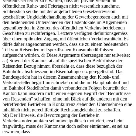
Verkehrs sei ferner zu erwarten, dass der private Verkehr an
öffentlichen Ruhe- und Feiertagen nicht wesentlich zunehme.
Schliesslich sei die mit der angefochtenen Gesetzesrevision
geschaffene Ungleichbehandlung der Gewerbegenossen auch mit
den bestehenden Unterschieden der Ladenlokale im Allgemeinen
gegenüber den in Zentren des öffentlichen Verkehrs betriebenen
Geschäften zu rechtfertigen. Letztere verfügten definitionsgemäss
über einen optimalen Zugang mit öffentlichen Verkehrsmitteln. Es
dürfe daher angenommen werden, dass sie zu einem bedeutenden
Teil von Reisenden mit spezifischen Konsumbedürfnissen
aufgesucht würden. d) Diese Argumente überzeugen nur teilweise:
aa) Soweit der Kantonsrat auf die spezifischen Bedürfnisse der
Reisenden Bezug nimmt, übersieht er, dass diese bezüglich der
Bahnhöfe abschliessend im Eisenbahngesetz geregelt sind. Das
Bundesgericht hat in diesem Zusammenhang den Kiosk- und
Verkaufsstellenbegriff umschrieben und die im Hauptbahnhof und
im Bahnhof Stadelhofen damit verbundenen Folgen beurteilt; der
Kanton kann insofern nicht einen eigenen Begriff der "Bedürfnisse
von Reisenden" schaffen, ohne mit Blick auf die anderen mit den
betreffenden Betrieben in Konkurrenz stehenden Unternehmen eine
inhaltlich nicht gerechtfertigte Rechtsungleichheit zu schaffen.
bb) Der Hinweis, die Bevorzugung der Betriebe in
Verkehrsknotenpunkten sei umweltpolitisch motiviert, erscheint
fragwürdig, muss der Kantonsrat doch selber einräumen, es sei zu
erwarten, dass