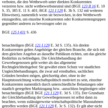
verboten, die den Wettbewerb unter direkten Konkurrenten
verzerren bzw. nicht wettbewerbsneutral sind (BGE
123 II 16
E. 10
S. 35, 385 E. 11 S. 401; BGE
121 I 129
E. 3b S. 132 mit weiteren
Hinweisen), namentlich wenn sie bezwecken, in den Wettbewerb
einzugreifen, um einzelne Konkurrenten oder Konkurrentengruppen
gegenüber anderen zu bevorzugen oder zu
BGE
125 I 431
S. 436
benachteiligen (BGE
121 I 129
E. 3d S. 135). Als direkte
Konkurrenten gelten Angehörige der gleichen Branche, die sich mit
dem gleichen Angebot an dasselbe Publikum richten, um das gleiche
Bedürfnis zu befriedigen. Die Gleichbehandlung der
Gewerbegenossen geht weiter als das allgemeine
Rechtsgleichheitsgebot: Sie gewährt einen Schutz vor staatlichen
Ungleichbehandlungen, die zwar auf ernsthaften, sachlichen
Gründen beruhen mögen, gleichzeitig aber, ohne in der
Hauptstossrichtung wirtschaftspolitisch motiviert zu sein, einzelne
Konkurrenten namentlich durch unterschiedliche Belastungen oder
staatlich geregelten Marktzugang bzw. -ausschluss begünstigen oder
benachteiligen (BGE BGE
121 I 129
E. 3d S. 135). Der Grundsatz
der Gleichbehandlung der Gewerbegenossen ist selbst dann zu
beachten, wenn zulässigerweise wirtschaftspolitische Massnahmen
getroffen werden (BGE
121 I 129
E. 3c S. 132). Er gilt aber nicht