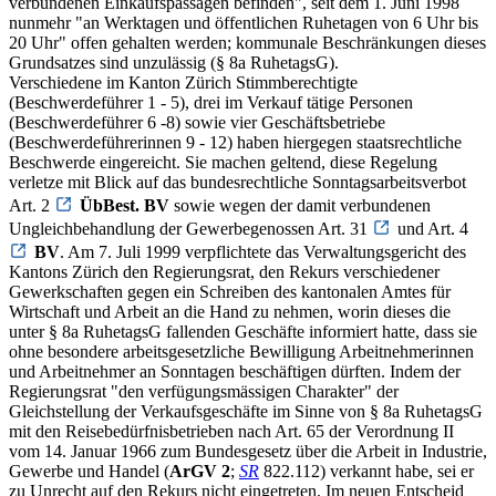
verbundenen Einkaufspassagen befinden", seit dem 1. Juni 1998
nunmehr "an Werktagen und öffentlichen Ruhetagen von 6 Uhr bis
20 Uhr" offen gehalten werden; kommunale Beschränkungen dieses
Grundsatzes sind unzulässig (§ 8a RuhetagsG).
Verschiedene im Kanton Zürich Stimmberechtigte
(Beschwerdeführer 1 - 5), drei im Verkauf tätige Personen
(Beschwerdeführer 6 -8) sowie vier Geschäftsbetriebe
(Beschwerdeführerinnen 9 - 12) haben hiergegen staatsrechtliche
Beschwerde eingereicht. Sie machen geltend, diese Regelung
verletze mit Blick auf das bundesrechtliche Sonntagsarbeitsverbot
Art. 2
ÜbBest. BV
sowie wegen der damit verbundenen
Ungleichbehandlung der Gewerbegenossen Art. 31
und Art. 4
BV
. Am 7. Juli 1999 verpflichtete das Verwaltungsgericht des
Kantons Zürich den Regierungsrat, den Rekurs verschiedener
Gewerkschaften gegen ein Schreiben des kantonalen Amtes für
Wirtschaft und Arbeit an die Hand zu nehmen, worin dieses die
unter § 8a RuhetagsG fallenden Geschäfte informiert hatte, dass sie
ohne besondere arbeitsgesetzliche Bewilligung Arbeitnehmerinnen
und Arbeitnehmer an Sonntagen beschäftigen dürften. Indem der
Regierungsrat "den verfügungsmässigen Charakter" der
Gleichstellung der Verkaufsgeschäfte im Sinne von § 8a RuhetagsG
mit den Reisebedürfnisbetrieben nach Art. 65 der Verordnung II
vom 14. Januar 1966 zum Bundesgesetz über die Arbeit in Industrie,
Gewerbe und Handel (
ArGV 2
;
SR
822.112) verkannt habe, sei er
zu Unrecht auf den Rekurs nicht eingetreten. Im neuen Entscheid