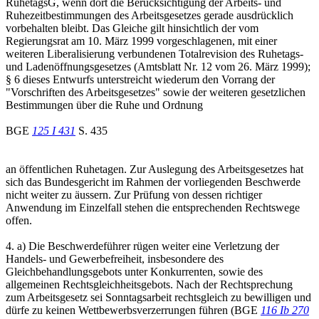
RuhetagsG, wenn dort die Berücksichtigung der Arbeits- und
Ruhezeitbestimmungen des Arbeitsgesetzes gerade ausdrücklich
vorbehalten bleibt. Das Gleiche gilt hinsichtlich der vom
Regierungsrat am 10. März 1999 vorgeschlagenen, mit einer
weiteren Liberalisierung verbundenen Totalrevision des Ruhetags-
und Ladenöffnungsgesetzes (Amtsblatt Nr. 12 vom 26. März 1999);
§ 6 dieses Entwurfs unterstreicht wiederum den Vorrang der
"Vorschriften des Arbeitsgesetzes" sowie der weiteren gesetzlichen
Bestimmungen über die Ruhe und Ordnung
BGE
125 I 431
S. 435
an öffentlichen Ruhetagen. Zur Auslegung des Arbeitsgesetzes hat
sich das Bundesgericht im Rahmen der vorliegenden Beschwerde
nicht weiter zu äussern. Zur Prüfung von dessen richtiger
Anwendung im Einzelfall stehen die entsprechenden Rechtswege
offen.
4. a) Die Beschwerdeführer rügen weiter eine Verletzung der
Handels- und Gewerbefreiheit, insbesondere des
Gleichbehandlungsgebots unter Konkurrenten, sowie des
allgemeinen Rechtsgleichheitsgebots. Nach der Rechtsprechung
zum Arbeitsgesetz sei Sonntagsarbeit rechtsgleich zu bewilligen und
dürfe zu keinen Wettbewerbsverzerrungen führen (BGE
116 Ib 270