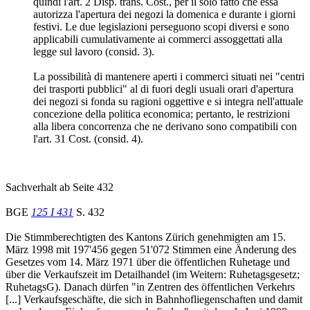
quindi l'art. 2 Disp. trans. Cost., per il solo fatto che essa
autorizza l'apertura dei negozi la domenica e durante i giorni
festivi. Le due legislazioni perseguono scopi diversi e sono
applicabili cumulativamente ai commerci assoggettati alla
legge sul lavoro (consid. 3).
La possibilità di mantenere aperti i commerci situati nei "centri
dei trasporti pubblici" al di fuori degli usuali orari d'apertura
dei negozi si fonda su ragioni oggettive e si integra nell'attuale
concezione della politica economica; pertanto, le restrizioni
alla libera concorrenza che ne derivano sono compatibili con
l'art. 31 Cost. (consid. 4).
Sachverhalt ab Seite 432
BGE
125 I 431
S. 432
Die Stimmberechtigten des Kantons Zürich genehmigten am 15.
März 1998 mit 197'456 gegen 51'072 Stimmen eine Änderung des
Gesetzes vom 14. März 1971 über die öffentlichen Ruhetage und
über die Verkaufszeit im Detailhandel (im Weitern: Ruhetagsgesetz;
RuhetagsG). Danach dürfen "in Zentren des öffentlichen Verkehrs
[...] Verkaufsgeschäfte, die sich in Bahnhofliegenschaften und damit