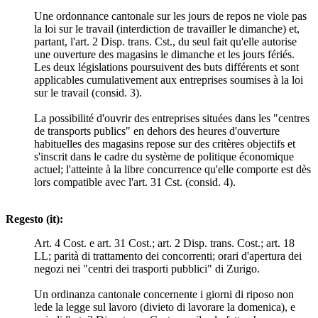
Une ordonnance cantonale sur les jours de repos ne viole pas
la loi sur le travail (interdiction de travailler le dimanche) et,
partant, l'art. 2 Disp. trans. Cst., du seul fait qu'elle autorise
une ouverture des magasins le dimanche et les jours fériés.
Les deux législations poursuivent des buts différents et sont
applicables cumulativement aux entreprises soumises à la loi
sur le travail (consid. 3).
La possibilité d'ouvrir des entreprises situées dans les "centres
de transports publics" en dehors des heures d'ouverture
habituelles des magasins repose sur des critères objectifs et
s'inscrit dans le cadre du système de politique économique
actuel; l'atteinte à la libre concurrence qu'elle comporte est dès
lors compatible avec l'art. 31 Cst. (consid. 4).
Regesto (it):
Art. 4 Cost. e art. 31 Cost.; art. 2 Disp. trans. Cost.; art. 18
LL; parità di trattamento dei concorrenti; orari d'apertura dei
negozi nei "centri dei trasporti pubblici" di Zurigo.
Un ordinanza cantonale concernente i giorni di riposo non
lede la legge sul lavoro (divieto di lavorare la domenica), e