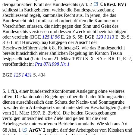
derogatorischen Kraft des Bundesrechts (Art. 2
ÜbBest. BV
)
schliesst in Sachgebieten, welche die Bundesgesetzgebung
abschliessend regelt, kantonales Recht aus. In jenen, die das
Bundesrecht nicht umfassend ordnet, dürfen die Kantone nur
Vorschriften erlassen, die nicht gegen den Sinn und Geist des
Bundesrechts verstossen und dessen Zweck nicht beeinträchtigen
oder vereiteln (BGE
125 II 56
E. 2b S. 58; BGE
123 I 313
E. 2b S.
316 f. mit Hinweis). aa) Entgegen der Ansicht der
Beschwerdeführer steht § 8a RuhetagsG, wie das Bundesgericht
bereits hinsichtlich einer ähnlichen Regelung im Kanton Tessin
festgestellt hat (Urteil vom 21. März 1997 i.S. X. SA c. RR TI, E. 2,
veröffentlicht in:
Pra 87/1998 Nr. 1
BGE
125 I 431
S. 434
S. 1 ff.), einer bundesrechtskonformen Auslegung ohne weiteres
offen. Die kantonalen Regelungen über die Ladenöffnungszeiten
dienen ausschliesslich dem Schutz der Nacht- und Sonntagsruhe
bzw. der dem Arbeitsgesetz nicht unterstellten Beschäftigten (Urteil
vom 21. März 1997, E. 2b/bb). Die beiden Gesetzgebungen
verfolgen unterschiedliche Ziele und gelten für die dem
Arbeitsgesetz unterworfenen Betriebe kumulativ. Wie sich aus Art.
68 Abs. 1
ArGV 2
ergibt, darf der Arbeitgeber von Kiosken und