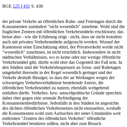
BGE
125 I 431
S. 438
der private Verkehr an öffentlichen Ruhe- und Feiertagen durch die
Konsumenten zumindest "nicht wesentlich" zunehme. Wohl sind die
fraglichen Zentren mit öffentlichen Verkehrsmitteln erschlossen; das
heisst aber - wie die Erfahrung zeigt - nicht, dass sie nicht trotzdem
auch mit privaten Verkehrsmitteln aufgesucht werden. Worauf der
Kantonsrat seine Einschätzung stützt, der Privatverkehr werde nicht
"wesentlich" zunehmen, ist nicht ersichtlich. Insbesondere in nicht
städtischen Verhältnissen, wo es keine oder nur wenige öffentliche
Verkehrsmittel gibt, dürfte wohl eher das Gegenteil der Fall sein. In
den Städten sind die Verkehrsfrequenzen an Sonn- und Ruhetagen
umgekehrt ihrerseits in der Regel wesentlich geringer und der
Verkehr deshalb flüssiger, so dass der an Werktagen wegen der
schwierigen Verkehrsverhältnisse bestehende Anreiz, die
öffentlichen Verkehrsmittel zu nutzen, ebenfalls weitgehend
entfallen dürfte. Verkehrs- bzw. umweltpolitische Gründe sprechen
daher eher gegen eine zentrale Befriedigung der
Konsumentenbedürfnisse. Jedenfalls in den Städten ist angesichts
des dichten öffentlichen Verkehrsnetzes nicht einzusehen, weshalb
die Konsumenten wohl zum Aufsuchen der unter Umständen weit
entfernten "Zentren des öffentlichen Verkehrs" öffentliche
Verkehrsmittel benützen sollten, nicht aber zum Besuch