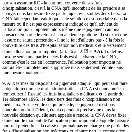
par son assureur RC - la part non couverte de ses frais
d'hospitalisation, c'est à la CNA qu'il incombait de les prendre à sa
charge, dans la mesure fixée par le juge civil, soit les deux tiers. La
CNA fait cependant valoir que cette solution n'est pas claire dans la
mesure où il n'est pas expressément indiqué ce qu'il advient de
l'allocation pour impotent, alors même que le jugement cantonal
consacre en partie le retour à son ancienne pratique. Il est exact que
l'assuré ne saurait prétendre - il ne le fait d'ailleurs pas - à la fois la
couverture des frais d'hospitalisation non médicaux et le versement
d'une allocation pour impotent (art. 26 al. 2
LAA
). Toutefois,
lorsque seule une partie de ces frais est à la charge de la CNA,
comme c'est le cas en l'occurrence, l'allocation pour impotent ne
saurait être complètement supprimée mais seulement réduite dans
une mesure analogue.
9. Aux termes du dispositif du jugement attaqué - qui peut seul faire
l'objet du recours de droit administratif - la CNA est condamnée à
rembourser à l'assuré les frais hospitaliers médicaux et, à partir du
1er décembre 1995, les deux tiers des frais d'hospitalisation non
médicaux. Sur le vu de ce qui précède, ce jugement n'est pas
contraire au droit fédéral, étant cependant précisé que dans la
nouvelle décision qu'elle sera appelée à rendre, la CNA devra fixer
d'une part le montant de l'allocation pour impotent à laquelle l'assuré
pourrait prétendre si la caisse ne prenait pas en charge une partie des
frais d'hospitalisation non médicaux et, d'autre part, la composition