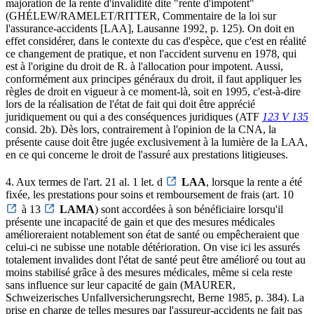
majoration de la rente d'invalidité dite "rente d'impotent"
(GHÉLEW/RAMELET/RITTER, Commentaire de la loi sur
l'assurance-accidents [LAA], Lausanne 1992, p. 125). On doit en
effet considérer, dans le contexte du cas d'espèce, que c'est en réalité
ce changement de pratique, et non l'accident survenu en 1978, qui
est à l'origine du droit de R. à l'allocation pour impotent. Aussi,
conformément aux principes généraux du droit, il faut appliquer les
règles de droit en vigueur à ce moment-là, soit en 1995, c'est-à-dire
lors de la réalisation de l'état de fait qui doit être apprécié
juridiquement ou qui a des conséquences juridiques (ATF
123 V 135
consid. 2b). Dès lors, contrairement à l'opinion de la CNA, la
présente cause doit être jugée exclusivement à la lumière de la LAA,
en ce qui concerne le droit de l'assuré aux prestations litigieuses.
4. Aux termes de l'art. 21 al. 1 let. d
LAA
, lorsque la rente a été
fixée, les prestations pour soins et remboursement de frais (art. 10
à 13
LAMA
) sont accordées à son bénéficiaire lorsqu'il
présente une incapacité de gain et que des mesures médicales
amélioreraient notablement son état de santé ou empêcheraient que
celui-ci ne subisse une notable détérioration. On vise ici les assurés
totalement invalides dont l'état de santé peut être amélioré ou tout au
moins stabilisé grâce à des mesures médicales, même si cela reste
sans influence sur leur capacité de gain (MAURER,
Schweizerisches Unfallversicherungsrecht, Berne 1985, p. 384). La
prise en charge de telles mesures par l'assureur-accidents ne fait pas