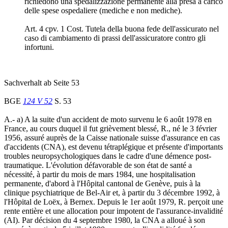
richiedono una spedalizzazione permanente alla presa a carico
delle spese ospedaliere (mediche e non mediche).
Art. 4 cpv. 1 Cost. Tutela della buona fede dell'assicurato nel
caso di cambiamento di prassi dell'assicuratore contro gli
infortuni.
Sachverhalt ab Seite 53
BGE
124 V 52
S. 53
A.- a) A la suite d'un accident de moto survenu le 6 août 1978 en
France, au cours duquel il fut grièvement blessé, R., né le 3 février
1956, assuré auprès de la Caisse nationale suisse d'assurance en cas
d'accidents (CNA), est devenu tétraplégique et présente d'importants
troubles neuropsychologiques dans le cadre d'une démence post-
traumatique. L'évolution défavorable de son état de santé a
nécessité, à partir du mois de mars 1984, une hospitalisation
permanente, d'abord à l'Hôpital cantonal de Genève, puis à la
clinique psychiatrique de Bel-Air et, à partir du 3 décembre 1992, à
l'Hôpital de Loëx, à Bernex. Depuis le 1er août 1979, R. perçoit une
rente entière et une allocation pour impotent de l'assurance-invalidité
(AI). Par décision du 4 septembre 1980, la CNA a alloué à son