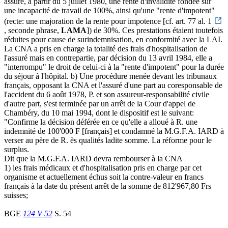
assuré, à partir du 5 juillet 1980, une rente d'invalidité fondée sur
une incapacité de travail de 100%, ainsi qu'une "rente d'impotent"
(recte: une majoration de la rente pour impotence [cf. art. 77 al. 1
, seconde phrase,
LAMA
]) de 30%. Ces prestations étaient toutefois
réduites pour cause de surindemnisation, en conformité avec la LAI.
La CNA a pris en charge la totalité des frais d'hospitalisation de
l'assuré mais en contrepartie, par décision du 13 avril 1984, elle a
"interrompu" le droit de celui-ci à la "rente d'impotent" pour la durée
du séjour à l'hôpital. b) Une procédure menée devant les tribunaux
français, opposant la CNA et l'assuré d'une part au coresponsable de
l'accident du 6 août 1978, P. et son assureur-responsabilité civile
d'autre part, s'est terminée par un arrêt de la Cour d'appel de
Chambéry, du 10 mai 1994, dont le dispositif est le suivant:
"Confirme la décision déférée en ce qu'elle a alloué à R. une
indemnité de 100'000 F [français] et condamné la M.G.F.A. IARD à
verser au père de R. ès qualités ladite somme. La réforme pour le
surplus.
Dit que la M.G.F.A. IARD devra rembourser à la CNA
1) les frais médicaux et d'hospitalisation pris en charge par cet
organisme et actuellement échus soit la contre-valeur en francs
français à la date du présent arrêt de la somme de 812'967,80 Frs
suisses;
BGE
124 V 52
S. 54