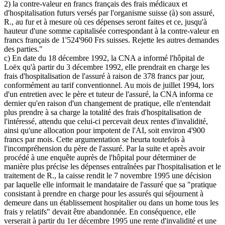
2) la contre-valeur en francs français des frais médicaux et
d'hospitalisation futurs versés par l'organisme suisse (à) son assuré,
R., au fur et à mesure où ces dépenses seront faites et ce, jusqu'à
hauteur d'une somme capitalisée correspondant à la contre-valeur en
francs français de 1'524'960 Frs suisses. Rejette les autres demandes
des parties."
c) En date du 18 décembre 1992, la CNA a informé l'hôpital de
Loëx qu'à partir du 3 décembre 1992, elle prendrait en charge les
frais d'hospitalisation de l'assuré à raison de 378 francs par jour,
conformément au tarif conventionnel. Au mois de juillet 1994, lors
d'un entretien avec le père et tuteur de l'assuré, la CNA informa ce
dernier qu'en raison d'un changement de pratique, elle n'entendait
plus prendre à sa charge la totalité des frais d'hospitalisation de
l'intéressé, attendu que celui-ci percevait deux rentes d'invalidité,
ainsi qu'une allocation pour impotent de l'AI, soit environ 4'900
francs par mois. Cette argumentation se heurta toutefois à
l'incompréhension du père de l'assuré. Par la suite et après avoir
procédé à une enquête auprès de l'hôpital pour déterminer de
manière plus précise les dépenses entraînées par l'hospitalisation et le
traitement de R., la caisse rendit le 7 novembre 1995 une décision
par laquelle elle informait le mandataire de l'assuré que sa "pratique
consistant à prendre en charge pour les assurés qui séjournent à
demeure dans un établissement hospitalier ou dans un home tous les
frais y relatifs" devait être abandonnée. En conséquence, elle
verserait à partir du 1er décembre 1995 une rente d'invalidité et une