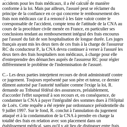
accidents pour les frais médicaux, il a été calculé de manière
conforme à la loi. Mais par ailleurs, l'assuré peut se réclamer du
principe de la confiance en ce qui concerne le remboursement des
frais non médicaux car il a renoncé à les faire valoir contre le
coresponsable de l'accident, compte tenu de l'attitude de la CNA au
cours de la procédure civile menée en France, en particulier ses
conclusions tendant au remboursement intégral des frais encourus
par l'assuré du fait de son hospitalisation de longue durée. Les juges
français ayant mis les deux tiers de ces frais à la charge de l'assureur
RC du conducteur P., la CNA devra continuer à verser à l'assuré les
deux tiers des frais hospitaliers non médicaux, à charge pour elle
d'entreprendre des démarches auprès de l'assureur RC pour régler
différemment le problème de l'indemnisation de l'assuré.
C.- Les deux parties interjettent recours de droit administratif contre
ce jugement. Toujours représenté par son père et tuteur, ce dernier
dûment autorisé par l'autorité tutélaire comme l'exige la loi, R.
demande au Tribunal fédéral des assurances, préalablement,
d'accorder l'effet suspensif à son recours et, en conséquence, de
condamner la CNA à payer l'intégralité des sommes dues à l'Hôpital
de Loëx. Cette requête a été rejetée par ordonnance présidentielle du
9 juillet 1997. Sur le fond, R. conclut à l'annulation du jugement
attaqué et à la condamnation de la CNA à prendre en charge la
totalité des frais en relation avec son placement dans un
établissement médical, sans qu'il y ait lieu de distinguer entre frais