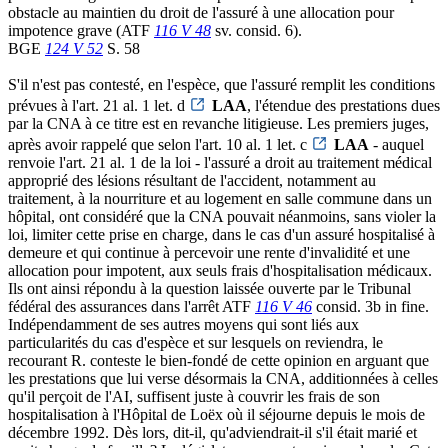
obstacle au maintien du droit de l'assuré à une allocation pour
impotence grave (ATF
116 V 48
sv. consid. 6).
BGE
124 V 52
S. 58
S'il n'est pas contesté, en l'espèce, que l'assuré remplit les conditions
prévues à l'art. 21 al. 1 let. d
LAA
, l'étendue des prestations dues
par la CNA à ce titre est en revanche litigieuse. Les premiers juges,
après avoir rappelé que selon l'art. 10 al. 1 let. c
LAA
- auquel
renvoie l'art. 21 al. 1 de la loi - l'assuré a droit au traitement médical
approprié des lésions résultant de l'accident, notamment au
traitement, à la nourriture et au logement en salle commune dans un
hôpital, ont considéré que la CNA pouvait néanmoins, sans violer la
loi, limiter cette prise en charge, dans le cas d'un assuré hospitalisé à
demeure et qui continue à percevoir une rente d'invalidité et une
allocation pour impotent, aux seuls frais d'hospitalisation médicaux.
Ils ont ainsi répondu à la question laissée ouverte par le Tribunal
fédéral des assurances dans l'arrêt ATF
116 V 46
consid. 3b in fine.
Indépendamment de ses autres moyens qui sont liés aux
particularités du cas d'espèce et sur lesquels on reviendra, le
recourant R. conteste le bien-fondé de cette opinion en arguant que
les prestations que lui verse désormais la CNA, additionnées à celles
qu'il perçoit de l'AI, suffisent juste à couvrir les frais de son
hospitalisation à l'Hôpital de Loëx où il séjourne depuis le mois de
décembre 1992. Dès lors, dit-il, qu'adviendrait-il s'il était marié et