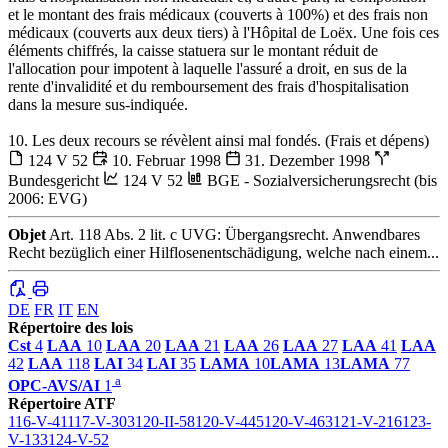
et le montant des frais médicaux (couverts à 100%) et des frais non
médicaux (couverts aux deux tiers) à l'Hôpital de Loëx. Une fois ces
éléments chiffrés, la caisse statuera sur le montant réduit de
l'allocation pour impotent à laquelle l'assuré a droit, en sus de la
rente d'invalidité et du remboursement des frais d'hospitalisation
dans la mesure sus-indiquée.
10. Les deux recours se révèlent ainsi mal fondés. (Frais et dépens)
124 V 52
10. Februar 1998
31. Dezember 1998
Bundesgericht
124 V 52
BGE - Sozialversicherungsrecht (bis
2006: EVG)
Objet
Art. 118 Abs. 2 lit. c UVG: Übergangsrecht. Anwendbares
Recht bezüglich einer Hilflosenentschädigung, welche nach einem...
DE
FR
IT
EN
Répertoire des lois
Cst
4
LAA
10
LAA
20
LAA
21
LAA
26
LAA
27
LAA
41
LAA
42
LAA
118
LAI
34
LAI
35
LAMA
10
LAMA
13
LAMA
77
a
OPC-AVS/AI
1
Répertoire ATF
116-V-41
117-V-303
120-II-58
120-V-445
120-V-463
121-V-216
123-
V-133
124-V-52