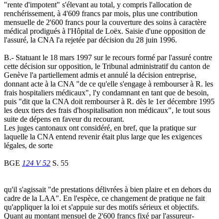
"rente d'impotent" s'élevant au total, y compris l'allocation de
renchérissement, à 4'609 francs par mois, plus une contribution
mensuelle de 2'600 francs pour la couverture des soins à caractère
médical prodigués à l'Hôpital de Loëx. Saisie d'une opposition de
l'assuré, la CNA l'a rejetée par décision du 28 juin 1996.
B.- Statuant le 18 mars 1997 sur le recours formé par l'assuré contre
cette décision sur opposition, le Tribunal administratif du canton de
Genève l'a partiellement admis et annulé la décision entreprise,
donnant acte à la CNA "de ce qu'elle s'engage à rembourser à R. les
frais hospitaliers médicaux", l'y condamnant en tant que de besoin,
puis "dit que la CNA doit rembourser à R. dès le 1er décembre 1995
les deux tiers des frais d'hospitalisation non médicaux", le tout sous
suite de dépens en faveur du recourant.
Les juges cantonaux ont considéré, en bref, que la pratique sur
laquelle la CNA entend revenir était plus large que les exigences
légales, de sorte
BGE
124 V 52
S. 55
qu'il s'agissait "de prestations délivrées à bien plaire et en dehors du
cadre de la LAA". En l'espèce, ce changement de pratique ne fait
qu'appliquer la loi et s'appuie sur des motifs sérieux et objectifs.
Quant au montant mensuel de 2'600 francs fixé par l'assureur-