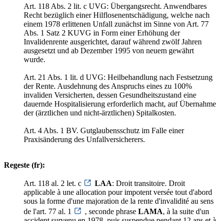
Art. 118 Abs. 2 lit. c UVG: Übergangsrecht. Anwendbares
Recht bezüglich einer Hilflosenentschädigung, welche nach
einem 1978 erlittenen Unfall zunächst im Sinne von Art. 77
Abs. 1 Satz 2 KUVG in Form einer Erhöhung der
Invalidenrente ausgerichtet, darauf während zwölf Jahren
ausgesetzt und ab Dezember 1995 von neuem gewährt
wurde.
Art. 21 Abs. 1 lit. d UVG: Heilbehandlung nach Festsetzung
der Rente. Ausdehnung des Anspruchs eines zu 100%
invaliden Versicherten, dessen Gesundheitszustand eine
dauernde Hospitalisierung erforderlich macht, auf Übernahme
der (ärztlichen und nicht-ärztlichen) Spitalkosten.
Art. 4 Abs. 1 BV. Gutglaubensschutz im Falle einer
Praxisänderung des Unfallversicherers.
Regeste (fr):
Art. 118 al. 2 let. c
LAA
: Droit transitoire. Droit
applicable à une allocation pour impotent versée tout d'abord
sous la forme d'une majoration de la rente d'invalidité au sens
de l'art. 77 al. 1
, seconde phrase
LAMA
, à la suite d'un
accident survenu en 1978, puis suspendue pendant 12 ans et à