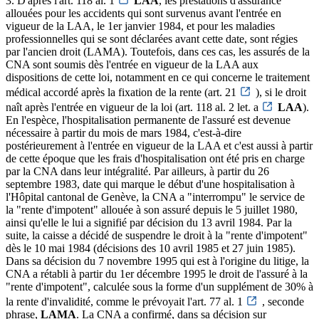
3. D'après l'art. 118 al. 1
LAA
, les prestations d'assurance
allouées pour les accidents qui sont survenus avant l'entrée en
vigueur de la LAA, le 1er janvier 1984, et pour les maladies
professionnelles qui se sont déclarées avant cette date, sont régies
par l'ancien droit (LAMA). Toutefois, dans ces cas, les assurés de la
CNA sont soumis dès l'entrée en vigueur de la LAA aux
dispositions de cette loi, notamment en ce qui concerne le traitement
médical accordé après la fixation de la rente (art. 21
), si le droit
naît après l'entrée en vigueur de la loi (art. 118 al. 2 let. a
LAA
).
En l'espèce, l'hospitalisation permanente de l'assuré est devenue
nécessaire à partir du mois de mars 1984, c'est-à-dire
postérieurement à l'entrée en vigueur de la LAA et c'est aussi à partir
de cette époque que les frais d'hospitalisation ont été pris en charge
par la CNA dans leur intégralité. Par ailleurs, à partir du 26
septembre 1983, date qui marque le début d'une hospitalisation à
l'Hôpital cantonal de Genève, la CNA a "interrompu" le service de
la "rente d'impotent" allouée à son assuré depuis le 5 juillet 1980,
ainsi qu'elle le lui a signifié par décision du 13 avril 1984. Par la
suite, la caisse a décidé de suspendre le droit à la "rente d'impotent"
dès le 10 mai 1984 (décisions des 10 avril 1985 et 27 juin 1985).
Dans sa décision du 7 novembre 1995 qui est à l'origine du litige, la
CNA a rétabli à partir du 1er décembre 1995 le droit de l'assuré à la
"rente d'impotent", calculée sous la forme d'un supplément de 30% à
la rente d'invalidité, comme le prévoyait l'art. 77 al. 1
, seconde
phrase,
LAMA
. La CNA a confirmé, dans sa décision sur