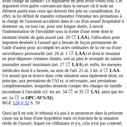
avait charge de famille? Le législateur ne peut avoir voulu cela. Cet
argument n'est guère convaincant dans la mesure où il isole un
élément parmi tous ceux qui doivent être pris en considération. En
effet, la loi définit de manière exhaustive l'étendue des prestations à
la charge de l'assureur-accidents dans le cas d'un assuré hospitalisé à
demeure ou, en tout cas, pour une longue durée, à savoir
l'indemnisation de l'invalidité sous la forme d'une rente dont le
montant résulte du gain assuré (art. 20
LAA
), l'allocation pour
impotent destinée à l'assuré qui a besoin de façon permanente de
l'aide d'autrui pour accomplir les actes ordinaires de la vie ou d'une
surveillance personnelle (art. 26 al. 1
LAA
) et dont le montant
ne peut dépasser certaines limites, soit au plus le sextuple du salaire
journalier assuré maximum (art. 27
LAA
) et, enfin, les mesures
médicales dont il a besoin, au sens de l'art. 21 al. 1 let. d
LAA
.
Un assuré qui se trouve dans cette situation aura également droit, en
principe, aux prestations de l'AI et, si nécessaire, aux prestations
complémentaires, lesquelles tiennent compte des charges de famille
incombant à l'invalide (cf. les art. 34
et 35
LAI
, ainsi que les
art. 1a
ss
OPC-AVS/AI
).
BGE
124 V 52
S. 59
Quoi qu'il en soit, le tribunal n'a pas à se prononcer dans la présente
cause sur la base d'une hypothèse mais en fonction de la situation
réelle de l'assuré, lequel est célibataire et n'a, cela n'est pas contesté,