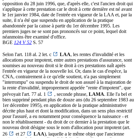
opposition du 28 juin 1996, que, d'après elle, c'est l'ancien droit qui
s'applique à cette prestation car le droit à cette dernière est né avant
le 1er janvier 1984, date de l'entrée en vigueur de la LAA et, par la
suite, il n'a été que suspendu en application de la pratique
abandonnée par la caisse à partir du 1er décembre 1995. Les
premiers juges ne se sont pas prononcés sur ce point, lequel doit
néanmoins être examiné d'office.
BGE
124 V 52
S. 57
Selon l'art. 118 al. 2 let. c
LAA
, les rentes d'invalidité et les
allocations pour impotent, entre autres prestations d'assurance, sont
soumises au nouveau droit si le droit à ces prestations naît après
l'entrée en vigueur de la nouvelle loi. Or, dans le cas d'espèce, la
CNA, contrairement à ce qu'elle soutient, n'a pas simplement
"interrompu" ou suspendu le droit de son assuré à la majoration de
la rente d'invalidité, improprement appelée "rente d'impotent", que
prévoyait l'art. 77 al. 1
, seconde phrase,
LAMA
. Elle l'a bel et
bien supprimé pendant plus de douze ans (du 26 septembre 1983 au
1er décembre 1995), en application de la pratique administrative
décrite plus haut et dont la modification, dans un sens plus restrictif
pour l'assuré, a eu notamment pour conséquence la naissance - et
non le rétablissement - du droit de ce dernier à la prestation que le
nouveau droit désigne sous le nom d'allocation pour impotent (art.
26
et 27
LAA
), laquelle a le même objet que l'ancienne