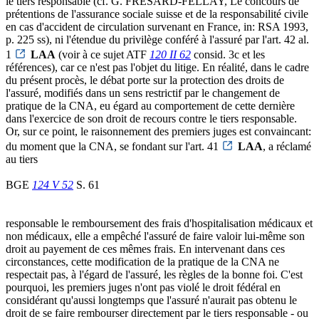
le tiers responsable (cf. G. FRÉSARD-FELLAY, Le concours de
prétentions de l'assurance sociale suisse et de la responsabilité civile
en cas d'accident de circulation survenant en France, in: RSA 1993,
p. 225 ss), ni l'étendue du privilège conféré à l'assuré par l'art. 42 al.
1
LAA
(voir à ce sujet ATF
120 II 62
consid. 3c et les
références), car ce n'est pas l'objet du litige. En réalité, dans le cadre
du présent procès, le débat porte sur la protection des droits de
l'assuré, modifiés dans un sens restrictif par le changement de
pratique de la CNA, eu égard au comportement de cette dernière
dans l'exercice de son droit de recours contre le tiers responsable.
Or, sur ce point, le raisonnement des premiers juges est convaincant:
du moment que la CNA, se fondant sur l'art. 41
LAA
, a réclamé
au tiers
BGE
124 V 52
S. 61
responsable le remboursement des frais d'hospitalisation médicaux et
non médicaux, elle a empêché l'assuré de faire valoir lui-même son
droit au payement de ces mêmes frais. En intervenant dans ces
circonstances, cette modification de la pratique de la CNA ne
respectait pas, à l'égard de l'assuré, les règles de la bonne foi. C'est
pourquoi, les premiers juges n'ont pas violé le droit fédéral en
considérant qu'aussi longtemps que l'assuré n'aurait pas obtenu le
droit de se faire rembourser directement par le tiers responsable - ou