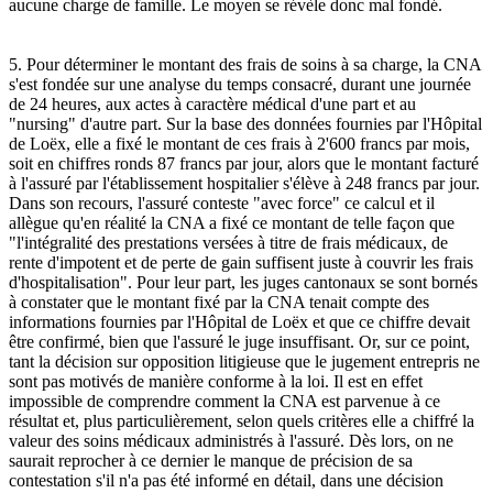
aucune charge de famille. Le moyen se révèle donc mal fondé.
5. Pour déterminer le montant des frais de soins à sa charge, la CNA
s'est fondée sur une analyse du temps consacré, durant une journée
de 24 heures, aux actes à caractère médical d'une part et au
"nursing" d'autre part. Sur la base des données fournies par l'Hôpital
de Loëx, elle a fixé le montant de ces frais à 2'600 francs par mois,
soit en chiffres ronds 87 francs par jour, alors que le montant facturé
à l'assuré par l'établissement hospitalier s'élève à 248 francs par jour.
Dans son recours, l'assuré conteste "avec force" ce calcul et il
allègue qu'en réalité la CNA a fixé ce montant de telle façon que
"l'intégralité des prestations versées à titre de frais médicaux, de
rente d'impotent et de perte de gain suffisent juste à couvrir les frais
d'hospitalisation". Pour leur part, les juges cantonaux se sont bornés
à constater que le montant fixé par la CNA tenait compte des
informations fournies par l'Hôpital de Loëx et que ce chiffre devait
être confirmé, bien que l'assuré le juge insuffisant. Or, sur ce point,
tant la décision sur opposition litigieuse que le jugement entrepris ne
sont pas motivés de manière conforme à la loi. Il est en effet
impossible de comprendre comment la CNA est parvenue à ce
résultat et, plus particulièrement, selon quels critères elle a chiffré la
valeur des soins médicaux administrés à l'assuré. Dès lors, on ne
saurait reprocher à ce dernier le manque de précision de sa
contestation s'il n'a pas été informé en détail, dans une décision