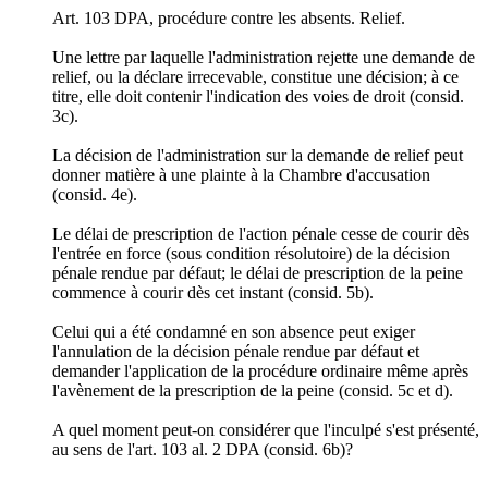
Art. 103 DPA, procédure contre les absents. Relief.
Une lettre par laquelle l'administration rejette une demande de
relief, ou la déclare irrecevable, constitue une décision; à ce
titre, elle doit contenir l'indication des voies de droit (consid.
3c).
La décision de l'administration sur la demande de relief peut
donner matière à une plainte à la Chambre d'accusation
(consid. 4e).
Le délai de prescription de l'action pénale cesse de courir dès
l'entrée en force (sous condition résolutoire) de la décision
pénale rendue par défaut; le délai de prescription de la peine
commence à courir dès cet instant (consid. 5b).
Celui qui a été condamné en son absence peut exiger
l'annulation de la décision pénale rendue par défaut et
demander l'application de la procédure ordinaire même après
l'avènement de la prescription de la peine (consid. 5c et d).
A quel moment peut-on considérer que l'inculpé s'est présenté,
au sens de l'art. 103 al. 2 DPA (consid. 6b)?