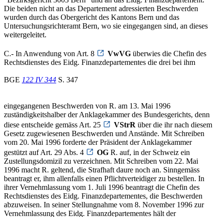
Die beiden nicht an das Departement adressierten Beschwerden
wurden durch das Obergericht des Kantons Bern und das
Untersuchungsrichteramt Bern, wo sie eingegangen sind, an dieses
weitergeleitet.
C.- In Anwendung von Art. 8
VwVG
überwies die Chefin des
Rechtsdienstes des Eidg. Finanzdepartementes die drei bei ihm
BGE
122 IV 344
S. 347
eingegangenen Beschwerden von R. am 13. Mai 1996
zuständigkeitshalber der Anklagekammer des Bundesgerichts, denn
diese entscheide gemäss Art. 25
VStrR
über die ihr nach diesem
Gesetz zugewiesenen Beschwerden und Anstände. Mit Schreiben
vom 20. Mai 1996 forderte der Präsident der Anklagekammer
gestützt auf Art. 29 Abs. 4
OG
R. auf, in der Schweiz ein
Zustellungsdomizil zu verzeichnen. Mit Schreiben vom 22. Mai
1996 macht R. geltend, die Strafhaft daure noch an. Sinngemäss
beantragt er, ihm allenfalls einen Pflichtverteidiger zu bestellen. In
ihrer Vernehmlassung vom 1. Juli 1996 beantragt die Chefin des
Rechtsdienstes des Eidg. Finanzdepartementes, die Beschwerden
abzuweisen. In seiner Stellungnahme vom 8. November 1996 zur
Vernehmlassung des Eidg. Finanzdepartementes hält der