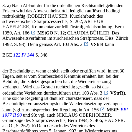
3. a) Nach Ablauf der für die ordentlichen Rechtsmittel geltenden
Fristen wird das Abwesenheitsurteil lediglich auflösend bedingt
rechtskräftig (ROBERT HAUSER, Kurzlehrbuch des
schweizerischen Strafprozessrechts, S. 262; ARTHUR
HAEFLIGER, Kommentar zur Militärstrafgerichtsordnung, Bern
1959, Art. 166
MStGO
N. 12; CLAUDIA BÜHLER, Das
Abwesenheitsverfahren im zürcherischen Strafprozess, Diss. Zürich
1992, S. 93). Denn gemäss Art. 103 Abs. 2
VStrR
kann
BGE
122 IV 344
S. 348
der Beschuldigte, wenn er sich stellt oder ergriffen wird, innert 30
Tagen, seit er vom Strafbescheid Kenntnis erhalten hat, bei der
Behörde, die zuletzt gesprochen hat, die Wiedereinsetzung
verlangen. Wird das Gesuch rechtzeitig gestellt, so ist das
ordentliche Verfahren durchzuführen (Art. 103 Abs. 3
VStrR
).
Eine solche Regelung ist dadurch charakterisiert, dass der
Beschuldigte voraussetzungslos die Wiedereinsetzung verlangen
kann (vgl. zur entsprechenden Regelung in Art. 156
MStP
:
BBl
1977 II 90
und 93; vgl. auch NIKLAUS OBERHOLZER,
Grundzüge des Strafprozessrechts, Bern 1994, S. 466; HAUSER,
a.a.O., S. 262). b) Dem Gesuch des Vertreters des
Beschwerdeführers vom 5. Januar 1993 um Wiedereinsetzung