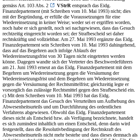
gemäss Art. 103 Abs. 2
VStrR
entsprach das Eidg.
Finanzdepartement (mit Schreiben vom 10. Mai 1993) nicht; dies
mit der Begründung, er erfülle die Voraussetzungen für eine
Wiedereinsetzung in keiner Weise; weder sei er ergriffen worden,
noch habe er sich gestellt, noch sei nachgewiesen, dass das Gesuch
rechtzeitig eingereicht worden sei; der Strafbescheid sei daher
rechtskräftig und vollziehbar. Am 27. Mai 1993 ergänzte das Eidg.
Finanzdepartement sein Schreiben vom 10. Mai 1993 dahingehend,
dass auf das Begehren auch infolge Ablaufs der
Wiedereinsetzungsfrist von 30 Tagen nicht eingetreten werden
könne. Dagegen wandte sich der Vertreter des Beschwerdeführers
am 21. Juni 1993 erneut an das Eidg. Finanzdepartement mit dem
Begehren um Wiedereinsetzung gegen die Versäumung der
Wiedereinsetzungsfrist und dem Begehren um Wiedereinsetzung
gegen die Versäumung der Rechtsmittelfrist; gleichzeitig legte er
vorsorglich das zulässige Rechtsmittel gegen den Strafbescheid ein.
c) Mit dem Schreiben vom 10. Mai 1993 hat das Eidg.
Finanzdepartement das Gesuch des Verurteilten um Aufhebung des
Abwesenheitsurteils und um Durchführung des ordentlichen
Verfahrens abgewiesen. Obwohl das Eidg. Finanzdepartement
dieses nicht als Entscheid bzw. als Verfügung bezeichnete, handelt
es sich zumindest inhaltlich um einen Entscheid, denn darin wird
festgestellt, dass die Resolutivbedingung der Rechtskraft des
Abwesenheitsurteils nicht mehr bestehe und dass dieses demnach als