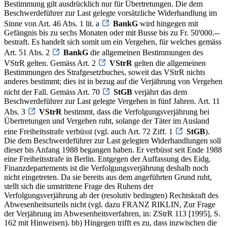
Bestimmung gilt ausdrücklich nur für Übertretungen. Die dem
Beschwerdeführer zur Last gelegte vorsätzliche Widerhandlung im
Sinne von Art. 46 Abs. 1 lit. a
BankG
wird hingegen mit
Gefängnis bis zu sechs Monaten oder mit Busse bis zu Fr. 50'000.--
bestraft. Es handelt sich somit um ein Vergehen, für welches gemäss
Art. 51 Abs. 2
BankG
die allgemeinen Bestimmungen des
VStrR gelten. Gemäss Art. 2
VStrR
gelten die allgemeinen
Bestimmungen des Strafgesetzbuches, soweit das VStrR nichts
anderes bestimmt; dies ist in bezug auf die Verjährung von Vergehen
nicht der Fall. Gemäss Art. 70
StGB
verjährt das dem
Beschwerdeführer zur Last gelegte Vergehen in fünf Jahren. Art. 11
Abs. 3
VStrR
bestimmt, dass die Verfolgungsverjährung bei
Übertretungen und Vergehen ruht, solange der Täter im Ausland
eine Freiheitsstrafe verbüsst (vgl. auch Art. 72 Ziff. 1
StGB
).
Die dem Beschwerdeführer zur Last gelegten Widerhandlungen soll
dieser bis Anfang 1988 begangen haben. Er verbüsst seit Ende 1988
eine Freiheitsstrafe in Berlin. Entgegen der Auffassung des Eidg.
Finanzdepartements ist die Verfolgungsverjährung deshalb noch
nicht eingetreten. Da sie bereits aus dem angeführten Grund ruht,
stellt sich die umstrittene Frage des Ruhens der
Verfolgungsverjährung ab der (resolutiv bedingten) Rechtskraft des
Abwesenheitsurteils nicht (vgl. dazu FRANZ RIKLIN, Zur Frage
der Verjährung im Abwesenheitsverfahren, in: ZStrR 113 [1995], S.
162 mit Hinweisen). bb) Hingegen trifft es zu, dass inzwischen die