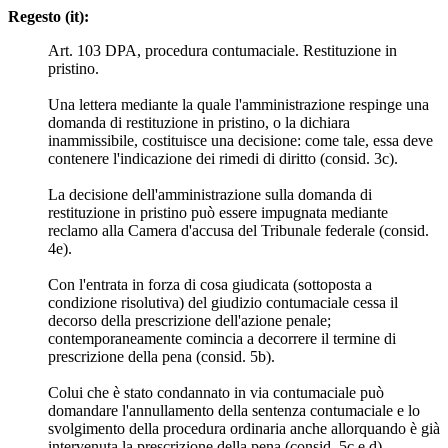
Regesto (it):
Art. 103 DPA, procedura contumaciale. Restituzione in
pristino.
Una lettera mediante la quale l'amministrazione respinge una
domanda di restituzione in pristino, o la dichiara
inammissibile, costituisce una decisione: come tale, essa deve
contenere l'indicazione dei rimedi di diritto (consid. 3c).
La decisione dell'amministrazione sulla domanda di
restituzione in pristino può essere impugnata mediante
reclamo alla Camera d'accusa del Tribunale federale (consid.
4e).
Con l'entrata in forza di cosa giudicata (sottoposta a
condizione risolutiva) del giudizio contumaciale cessa il
decorso della prescrizione dell'azione penale;
contemporaneamente comincia a decorrere il termine di
prescrizione della pena (consid. 5b).
Colui che è stato condannato in via contumaciale può
domandare l'annullamento della sentenza contumaciale e lo
svolgimento della procedura ordinaria anche allorquando è già
intervenuta la prescrizione della pena (consid. 5c e d).