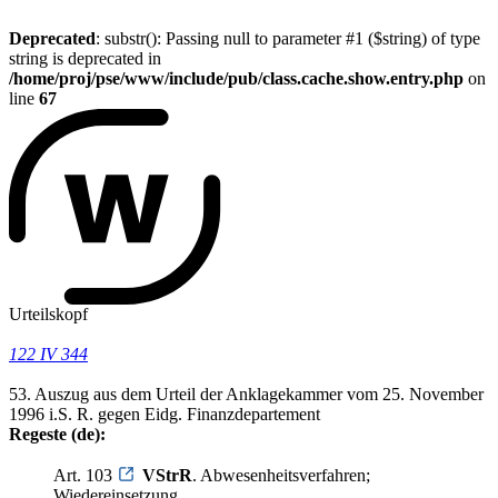
Deprecated
: substr(): Passing null to parameter #1 ($string) of type
string is deprecated in
/home/proj/pse/www/include/pub/class.cache.show.entry.php
on
line
67
Urteilskopf
122 IV 344
53. Auszug aus dem Urteil der Anklagekammer vom 25. November
1996 i.S. R. gegen Eidg. Finanzdepartement
Regeste (de):
Art. 103
VStrR
. Abwesenheitsverfahren;
Wiedereinsetzung.