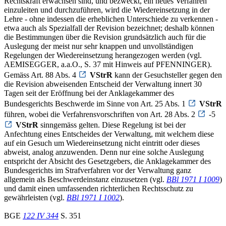
Rechtskraft erwachsen sind, und bezweckt, ein neues Verfahren
einzuleiten und durchzuführen, wird die Wiedereinsetzung in der
Lehre - ohne indessen die erheblichen Unterschiede zu verkennen -
etwa auch als Spezialfall der Revision bezeichnet; deshalb können
die Bestimmungen über die Revision grundsätzlich auch für die
Auslegung der meist nur sehr knappen und unvollständigen
Regelungen der Wiedereinsetzung herangezogen werden (vgl.
AEMISEGGER, a.a.O., S. 37 mit Hinweis auf PFENNINGER).
Gemäss Art. 88 Abs. 4
VStrR
kann der Gesuchsteller gegen den
die Revision abweisenden Entscheid der Verwaltung innert 30
Tagen seit der Eröffnung bei der Anklagekammer des
Bundesgerichts Beschwerde im Sinne von Art. 25 Abs. 1
VStrR
führen, wobei die Verfahrensvorschriften von Art. 28 Abs. 2
-5
VStrR
sinngemäss gelten. Diese Regelung ist bei der
Anfechtung eines Entscheides der Verwaltung, mit welchem diese
auf ein Gesuch um Wiedereinsetzung nicht eintritt oder dieses
abweist, analog anzuwenden. Denn nur eine solche Auslegung
entspricht der Absicht des Gesetzgebers, die Anklagekammer des
Bundesgerichts im Strafverfahren vor der Verwaltung ganz
allgemein als Beschwerdeinstanz einzusetzen (vgl.
BBl 1971 I 1009
)
und damit einen umfassenden richterlichen Rechtsschutz zu
gewährleisten (vgl.
BBl 1971 I 1002
).
BGE
122 IV 344
S. 351