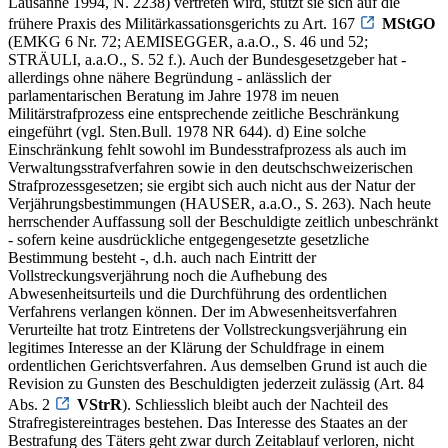
Lausanne 1994, N. 2238) vertreten wird, stützt sie sich auf die
frühere Praxis des Militärkassationsgerichts zu Art. 167
MStGO
(EMKG 6 Nr. 72; AEMISEGGER, a.a.O., S. 46 und 52;
STRÄULI, a.a.O., S. 52 f.). Auch der Bundesgesetzgeber hat -
allerdings ohne nähere Begründung - anlässlich der
parlamentarischen Beratung im Jahre 1978 im neuen
Militärstrafprozess eine entsprechende zeitliche Beschränkung
eingeführt (vgl. Sten.Bull. 1978 NR 644). d) Eine solche
Einschränkung fehlt sowohl im Bundesstrafprozess als auch im
Verwaltungsstrafverfahren sowie in den deutschschweizerischen
Strafprozessgesetzen; sie ergibt sich auch nicht aus der Natur der
Verjährungsbestimmungen (HAUSER, a.a.O., S. 263). Nach heute
herrschender Auffassung soll der Beschuldigte zeitlich unbeschränkt
- sofern keine ausdrückliche entgegengesetzte gesetzliche
Bestimmung besteht -, d.h. auch nach Eintritt der
Vollstreckungsverjährung noch die Aufhebung des
Abwesenheitsurteils und die Durchführung des ordentlichen
Verfahrens verlangen können. Der im Abwesenheitsverfahren
Verurteilte hat trotz Eintretens der Vollstreckungsverjährung ein
legitimes Interesse an der Klärung der Schuldfrage in einem
ordentlichen Gerichtsverfahren. Aus demselben Grund ist auch die
Revision zu Gunsten des Beschuldigten jederzeit zulässig (Art. 84
Abs. 2
VStrR
). Schliesslich bleibt auch der Nachteil des
Strafregistereintrages bestehen. Das Interesse des Staates an der
Bestrafung des Täters geht zwar durch Zeitablauf verloren, nicht