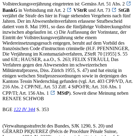
Vollstreckungsverjährung eingetreten ist: Gemäss Art. 51 Abs. 2
BankG
in Verbindung mit Art. 2
VStrR
und Art. 73
StGB
verjährt die Strafe des hier in Frage stehenden Vergehens nach fünf
Jahren. Der im Abwesenheitsverfahren erlassene Strafbescheid
datiert vom 8. Mai 1991, so dass die fünfjährige Vollstreckungsfrist
inzwischen abgelaufen ist. c) Die Auffassung der Vorinstanz, der
Eintritt der Vollstreckungsverjährung stehe einem
Wiedereinsetzungsgesuch entgegen, beruht auf dem Vorbild des
französischen Code d'instruction criminelle (H.F. PFENNINGER,
Die Verjährung im Kontumazialverfahren, ZStrR 70 [1955] S. 55
und 63f.; HAUSER, a.a.O., S. 263; FELIX STRÄULI, Das
Verfahren gegen den Abwesenden im schweizerischen
Militärstrafprozess, Diss. Zürich 1955, S. 47) und hat einzig in
einigen welschen Strafprozessordnungen sowie in derjenigen des
Kantons Tessin Niederschlag gefunden (vgl. Art. 403 CPP/VD, Art.
216 Abs. 2 CPP/NE, Art. 53 Ziff. 4 StPO/FR; Art. 316 Abs. 1
CPP/TI; Art. 156 Abs. 1
MStP
). Soweit diese Meinung neben
RENATE SCHWOB
BGE
122 IV 344
S. 353
(Verwaltungsstrafrecht des Bundes, SJK 1290, S. 20) und
GÉRARD PIQUEREZ (Précis de Procédure Pénale Suisse,