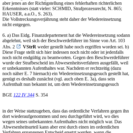
aber jenes an der Richtigstellung eines fehlerhaften richterlichen
Erkenntnisses (statt vieler: SCHMID, Strafprozessrecht, N. 865;
HAUSER, a.a.O., S. 263).
Die Vollstreckungsverjährung steht daher der Wiedereinsetzung
nicht entgegen.
6. a) Das Eidg. Finanzdepartement hat die Wiedereinsetzung sodann
abgelehnt, weil sich der Beschwerdeführer im Sinne von Art. 103
Abs. 2
VStrR
weder gestellt habe noch ergriffen worden sei. b)
Diese Frage stellt sich hier indessen noch nicht oder ist jedenfalls
noch nicht endgültig zu beantworten. Gegen den Beschwerdeführer
wurde der Strafbescheid im Abwesenheitsverfahren ausgefällt, weil
er unbekannten Aufenthaltes war. Nachdem er rechtzeitig (dazu
noch näher E. 7 hiernach) ein Wiedereinsetzungsgesuch gestellt hat,
genügt es deshalb zunächst (vgl. auch oben E. 3a), dass sein
Aufenthalt nun bekannt ist, um dem Wiedereinsetzungsgesuch
BGE
122 IV 344
S. 354
in der Weise stattzugeben, dass das ordentliche Verfahren gegen ihn
dort wiederaufgenommen und neu durchgeführt wird, wo dies
wegen seines unbekannten Aufenthaltes nicht möglich war. Das
Abwesenheitsurteil kann aber erst durch einen im ordentlichen
Verfahren ergangenen Entscheid ersetzt werden, wenn die