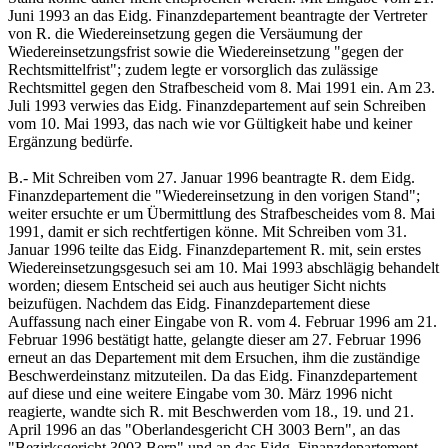
Juni 1993 an das Eidg. Finanzdepartement beantragte der Vertreter
von R. die Wiedereinsetzung gegen die Versäumung der
Wiedereinsetzungsfrist sowie die Wiedereinsetzung "gegen der
Rechtsmittelfrist"; zudem legte er vorsorglich das zulässige
Rechtsmittel gegen den Strafbescheid vom 8. Mai 1991 ein. Am 23.
Juli 1993 verwies das Eidg. Finanzdepartement auf sein Schreiben
vom 10. Mai 1993, das nach wie vor Gültigkeit habe und keiner
Ergänzung bedürfe.
B.- Mit Schreiben vom 27. Januar 1996 beantragte R. dem Eidg.
Finanzdepartement die "Wiedereinsetzung in den vorigen Stand";
weiter ersuchte er um Übermittlung des Strafbescheides vom 8. Mai
1991, damit er sich rechtfertigen könne. Mit Schreiben vom 31.
Januar 1996 teilte das Eidg. Finanzdepartement R. mit, sein erstes
Wiedereinsetzungsgesuch sei am 10. Mai 1993 abschlägig behandelt
worden; diesem Entscheid sei auch aus heutiger Sicht nichts
beizufügen. Nachdem das Eidg. Finanzdepartement diese
Auffassung nach einer Eingabe von R. vom 4. Februar 1996 am 21.
Februar 1996 bestätigt hatte, gelangte dieser am 27. Februar 1996
erneut an das Departement mit dem Ersuchen, ihm die zuständige
Beschwerdeinstanz mitzuteilen. Da das Eidg. Finanzdepartement
auf diese und eine weitere Eingabe vom 30. März 1996 nicht
reagierte, wandte sich R. mit Beschwerden vom 18., 19. und 21.
April 1996 an das "Oberlandesgericht CH 3003 Bern", an das
"Bezirksgericht 3003 Bern" und an das Eidg. Finanzdepartement.