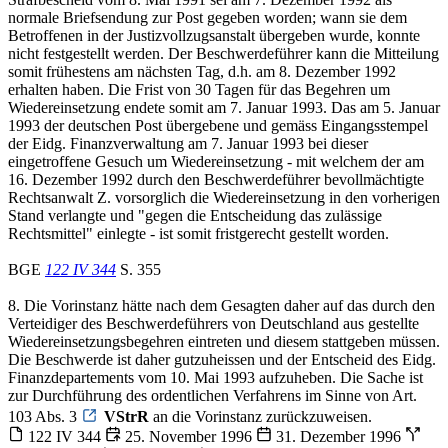
normale Briefsendung zur Post gegeben worden; wann sie dem
Betroffenen in der Justizvollzugsanstalt übergeben wurde, konnte
nicht festgestellt werden. Der Beschwerdeführer kann die Mitteilung
somit frühestens am nächsten Tag, d.h. am 8. Dezember 1992
erhalten haben. Die Frist von 30 Tagen für das Begehren um
Wiedereinsetzung endete somit am 7. Januar 1993. Das am 5. Januar
1993 der deutschen Post übergebene und gemäss Eingangsstempel
der Eidg. Finanzverwaltung am 7. Januar 1993 bei dieser
eingetroffene Gesuch um Wiedereinsetzung - mit welchem der am
16. Dezember 1992 durch den Beschwerdeführer bevollmächtigte
Rechtsanwalt Z. vorsorglich die Wiedereinsetzung in den vorherigen
Stand verlangte und "gegen die Entscheidung das zulässige
Rechtsmittel" einlegte - ist somit fristgerecht gestellt worden.
BGE
122 IV 344
S. 355
8. Die Vorinstanz hätte nach dem Gesagten daher auf das durch den
Verteidiger des Beschwerdeführers von Deutschland aus gestellte
Wiedereinsetzungsbegehren eintreten und diesem stattgeben müssen.
Die Beschwerde ist daher gutzuheissen und der Entscheid des Eidg.
Finanzdepartements vom 10. Mai 1993 aufzuheben. Die Sache ist
zur Durchführung des ordentlichen Verfahrens im Sinne von Art.
103 Abs. 3
VStrR
an die Vorinstanz zurückzuweisen.
122 IV 344
25. November 1996
31. Dezember 1996