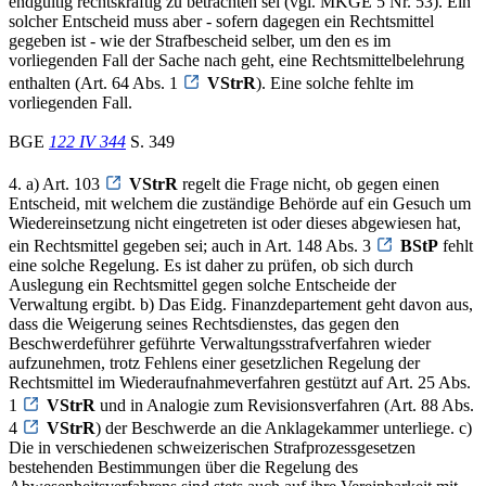
endgültig rechtskräftig zu betrachten sei (vgl. MKGE 5 Nr. 53). Ein
solcher Entscheid muss aber - sofern dagegen ein Rechtsmittel
gegeben ist - wie der Strafbescheid selber, um den es im
vorliegenden Fall der Sache nach geht, eine Rechtsmittelbelehrung
enthalten (Art. 64 Abs. 1
VStrR
). Eine solche fehlte im
vorliegenden Fall.
BGE
122 IV 344
S. 349
4. a) Art. 103
VStrR
regelt die Frage nicht, ob gegen einen
Entscheid, mit welchem die zuständige Behörde auf ein Gesuch um
Wiedereinsetzung nicht eingetreten ist oder dieses abgewiesen hat,
ein Rechtsmittel gegeben sei; auch in Art. 148 Abs. 3
BStP
fehlt
eine solche Regelung. Es ist daher zu prüfen, ob sich durch
Auslegung ein Rechtsmittel gegen solche Entscheide der
Verwaltung ergibt. b) Das Eidg. Finanzdepartement geht davon aus,
dass die Weigerung seines Rechtsdienstes, das gegen den
Beschwerdeführer geführte Verwaltungsstrafverfahren wieder
aufzunehmen, trotz Fehlens einer gesetzlichen Regelung der
Rechtsmittel im Wiederaufnahmeverfahren gestützt auf Art. 25 Abs.
1
VStrR
und in Analogie zum Revisionsverfahren (Art. 88 Abs.
4
VStrR
) der Beschwerde an die Anklagekammer unterliege. c)
Die in verschiedenen schweizerischen Strafprozessgesetzen
bestehenden Bestimmungen über die Regelung des