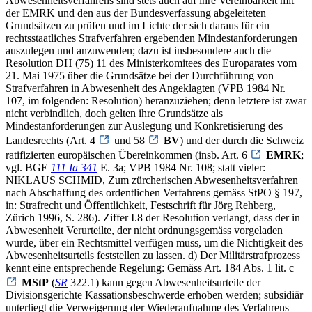
Abwesenheitsverfahrens sind stets auch auf ihre Vereinbarkeit mit
der EMRK und den aus der Bundesverfassung abgeleiteten
Grundsätzen zu prüfen und im Lichte der sich daraus für ein
rechtsstaatliches Strafverfahren ergebenden Mindestanforderungen
auszulegen und anzuwenden; dazu ist insbesondere auch die
Resolution DH (75) 11 des Ministerkomitees des Europarates vom
21. Mai 1975 über die Grundsätze bei der Durchführung von
Strafverfahren in Abwesenheit des Angeklagten (VPB 1984 Nr.
107, im folgenden: Resolution) heranzuziehen; denn letztere ist zwar
nicht verbindlich, doch gelten ihre Grundsätze als
Mindestanforderungen zur Auslegung und Konkretisierung des
Landesrechts (Art. 4
und 58
BV
) und der durch die Schweiz
ratifizierten europäischen Übereinkommen (insb. Art. 6
EMRK
;
vgl. BGE
111 Ia 341
E. 3a; VPB 1984 Nr. 108; statt vieler:
NIKLAUS SCHMID, Zum zürcherischen Abwesenheitsverfahren
nach Abschaffung des ordentlichen Verfahrens gemäss StPO § 197,
in: Strafrecht und Öffentlichkeit, Festschrift für Jörg Rehberg,
Zürich 1996, S. 286). Ziffer I.8 der Resolution verlangt, dass der in
Abwesenheit Verurteilte, der nicht ordnungsgemäss vorgeladen
wurde, über ein Rechtsmittel verfügen muss, um die Nichtigkeit des
Abwesenheitsurteils feststellen zu lassen. d) Der Militärstrafprozess
kennt eine entsprechende Regelung: Gemäss Art. 184 Abs. 1 lit. c
MStP
(
SR
322.1) kann gegen Abwesenheitsurteile der
Divisionsgerichte Kassationsbeschwerde erhoben werden; subsidiär
unterliegt die Verweigerung der Wiederaufnahme des Verfahrens