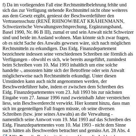
f) Da im vorliegenden Fall eine Rechtsmittelbelehrung fehlte und
sich das zur Verfügung stehende Rechtsmittel nicht ohne weiteres
aus dem Gesetz ergibt, geniesst der Beschwerdeführer den
Vertrauensschutz (RENÉ RHINOW/BEAT KRÄHENMANN,
Schweizerische Verwaltungsrechtsprechung, Ergänzungsband,
Basel 1990, Nr. 86 B III), zumal er und sein Anwalt nicht Schweizer
sind und beide im Ausland wohnen. Man könnte sich zwar fragen,
ob es nicht Sache des Anwalts gewesen wäre, sich nach möglichen
Rechtsmitteln zu erkundigen. Das Eidg. Finanzdepartement
bezeichnete indessen seine verschiedenen Schreiben nie förmlich als
Verfügungen - obwohl es sich, wie bereits ausgeführt, zumindest
beim Schreiben vom 10. Mai 1993 inhaltlich um eine solche
handelte -, ansonsten hätte sich der Betroffene oder sein Anwalt
möglicherweise nach Rechtsmitteln erkundigt. Unter diesen
Umständen kann auch nicht angenommen werden, der
Beschwerdeführer habe, indem er zwischen dem Schreiben des
Eidg. Finanzdepartementes vom 23. Juli 1993 bis zur nächsten
Eingabe vom 27. Januar 1996 rund zweieinhalb Jahre verstreichen
liess, sein Beschwerderecht verwirkt. Hier kommt hinzu, dass man
sich im gegenteiligen Fall fragen müsste, ob seine diversen
Schreiben (bzw. jene seines Anwalts) an die Verwaltung -
namentlich seine Antwort vom 19. Mai 1993 auf das Schreiben des
Eidg. Finanzdepartementes vom 10. Mai 1993 - nicht dem Sinne
nach hätten als Beschwerden betrachtet und gemäss Art. 28 Abs. 4