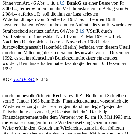
Sinne von Art. 46 Abs. 1 lit. a
BankG
zu einer Busse von Fr.
8'000.--; ferner wurden ihm die Verfahrenskosten im Betrag von Fr.
2'084.-- auferlegt. R. soll die ihm zur Last gelegten
Widerhandlungen vom Spätherbst 1987 bis 1. Februar 1988
begangen haben. Wegen unbekannten Aufenthalts von R. wurde der
Strafbescheid gestützt auf Art. 64 Abs. 3
VStrR
durch
Notifikation im Bundesblatt Nr. 18 vom 14. Mai 1991 eröffnet.
Nachdem R., der sich seit dem 2. November 1988 in der
Justizvollzugsanstalt Hakenfeld (Berlin) befindet, von diesem Urteil
durch eine Mitteilung des Generalbundesanwalts vom 1. Dezember
1992, es sei im (deutschen) Bundeszentralregister eingetragen
worden, Kenntnis erhalten hatte, beantragte der am 16. Dezember
1992
BGE
122 IV 344
S. 346
durch ihn bevollmächtigte Rechtsanwalt Z., Berlin, mit Schreiben
vom 5. Januar 1993 beim Eidg. Finanzdepartement vorsorglich die
Wiedereinsetzung in den vorherigen Stand und legte "gegen die
Entscheidung das zulässige Rechtsmittel ein". Das Eidg.
Finanzdepartement teilte dem Vertreter von R. am 10. Mai 1993 mit,
die Voraussetzungen für eine Wiedereinsetzung seien in keiner
Weise erfüllt; dem Gesuch um Wiedereinsetzung in den früheren
Stand könne daher nicht entsprochen werden. Mit Eingabe vom 21.