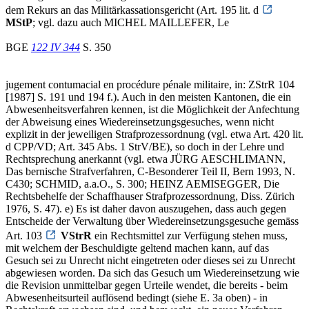
dem Rekurs an das Militärkassationsgericht (Art. 195 lit. d
MStP
; vgl. dazu auch MICHEL MAILLEFER, Le
BGE
122 IV 344
S. 350
jugement contumacial en procédure pénale militaire, in: ZStrR 104
[1987] S. 191 und 194 f.). Auch in den meisten Kantonen, die ein
Abwesenheitsverfahren kennen, ist die Möglichkeit der Anfechtung
der Abweisung eines Wiedereinsetzungsgesuches, wenn nicht
explizit in der jeweiligen Strafprozessordnung (vgl. etwa Art. 420 lit.
d CPP/VD; Art. 345 Abs. 1 StrV/BE), so doch in der Lehre und
Rechtsprechung anerkannt (vgl. etwa JÜRG AESCHLIMANN,
Das bernische Strafverfahren, C-Besonderer Teil II, Bern 1993, N.
C430; SCHMID, a.a.O., S. 300; HEINZ AEMISEGGER, Die
Rechtsbehelfe der Schaffhauser Strafprozessordnung, Diss. Zürich
1976, S. 47). e) Es ist daher davon auszugehen, dass auch gegen
Entscheide der Verwaltung über Wiedereinsetzungsgesuche gemäss
Art. 103
VStrR
ein Rechtsmittel zur Verfügung stehen muss,
mit welchem der Beschuldigte geltend machen kann, auf das
Gesuch sei zu Unrecht nicht eingetreten oder dieses sei zu Unrecht
abgewiesen worden. Da sich das Gesuch um Wiedereinsetzung wie
die Revision unmittelbar gegen Urteile wendet, die bereits - beim
Abwesenheitsurteil auflösend bedingt (siehe E. 3a oben) - in