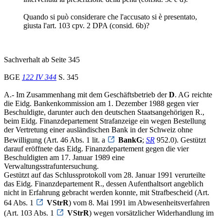
Quando si può considerare che l'accusato si è presentato,
giusta l'art. 103 cpv. 2 DPA (consid. 6b)?
Sachverhalt ab Seite 345
BGE
122 IV 344
S. 345
A.- Im Zusammenhang mit dem Geschäftsbetrieb der
D
. AG reichte
die Eidg. Bankenkommission am 1. Dezember 1988 gegen vier
Beschuldigte, darunter auch den deutschen Staatsangehörigen R.,
beim Eidg. Finanzdepartement Strafanzeige ein wegen Bestellung
der Vertretung einer ausländischen Bank in der Schweiz ohne
Bewilligung (Art. 46 Abs. 1 lit. a
BankG
;
SR
952.0). Gestützt
darauf eröffnete das Eidg. Finanzdepartement gegen die vier
Beschuldigten am 17. Januar 1989 eine
Verwaltungsstrafuntersuchung.
Gestützt auf das Schlussprotokoll vom 28. Januar 1991 verurteilte
das Eidg. Finanzdepartement R., dessen Aufenthaltsort angeblich
nicht in Erfahrung gebracht werden konnte, mit Strafbescheid (Art.
64 Abs. 1
VStrR
) vom 8. Mai 1991 im Abwesenheitsverfahren
(Art. 103 Abs. 1
VStrR
) wegen vorsätzlicher Widerhandlung im