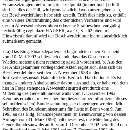
Voraussetzungen hiefür im Urteilszeitpunkt (immer noch) erfüllt
sind. Ist dies der Fall, wird grundsätzlich davon auszugehen sein,
der Beschwerdeführer habe sich gestellt. Trifft dies nicht zu, entfällt
eine weitere Durchführung des ordentlichen Verfahrens und wird
der im Abwesenheitsverfahren erlassene Strafbescheid endgültig
rechtskräftig (vgl. dazu HAUSER, a.a.O., S. 262 oben, mit
Hinweisen); darauf wird der Beschwerdeführer hiermit ausdrücklich
aufmerksam gemacht.
7. a) Das Eidg. Finanzdepartement begründete seinen Entscheid
vom 10. Mai 1993 schliesslich damit, dass das Gesuch um
Wiedereinsetzung nicht rechtzeitig gestellt worden sei. b) Aus den
der Anklagekammer vorliegenden Akten ergibt sich, dass sich der
Beschwerdeführer seit dem 2. November 1988 in der
Justizvollzugsanstalt Hakenfelde in Berlin in Haft befindet. Es ist
mangels anderer Anhaltspunkte davon auszugehen, er habe von dem
hier in Frage stehenden Abwesenheitsurteil erst durch eine
Mitteilung des Generalbundesanwalts vom 1. Dezember 1992
Kenntnis erhalten, mit welcher ihn dieser darüber informierte, dieses
sei im (deutschen) Bundeszentralregister eingetragen worden. Mit
Schreiben des Bundesministeriums für Justiz in Bonn vom 9. Juni
1993 an das Eidg. Finanzdepartement (in Beantwortung von dessen
Anfrage vom 31. März 1993) hält dieses fest, die Mitteilung des
Generalbundesanwalts an R. vom 1. Dezember 1992 betreffend den
Strafbescheid vom 8. Mai 1991 sei am 7. Dezember 1992 als