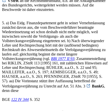
VStrR
an die Rechtsmittelinstanz, d.h. an die Anklagekammer
des Bundesgerichts, weitergeleitet werden müssen. Auf die
Beschwerde ist daher einzutreten.
5. a) Das Eidg. Finanzdepartement geht in seiner Vernehmlassung
zunächst davon aus, die vom Beschwerdeführer beantragte
Wiedereinsetzung sei schon deshalb nicht mehr möglich, weil
inzwischen sowohl die Verfolgungs- als auch die
Vollstreckungsverjährung eingetreten sei. b) Nach überwiegender
Lehre und Rechtsprechung hört mit der (auflösend bedingten)
Rechtskraft des Abwesenheitsurteils die Verfolgungsverjährung zu
laufen auf; gleichzeitig beginnt die meist längere
Vollstreckungsverjährung (vgl.
BBl 1977 II 93
; Zusammenstellung
bei RIKLIN, ZStrR 113 [1995] 161, mit zahlreichen Hinweisen auf
Lehre und Rechtsprechung; BÜHLER, a.a.O., S. 22 und 95;
MAILLEFER, a.a.O., S. 197; AEMISEGGER, a.a.O., S. 49;
HAUSER, a.a.O., S. 263; PFENNINGER, ZStrR 70 [1955], S.
57). aa) Die Vorinstanz stützt ihre Auffassung betreffend die
Verfolgungsverjährung zu Unrecht auf Art. 51 Abs. 3
BankG
,
denn diese
BGE
122 IV 344
S. 352