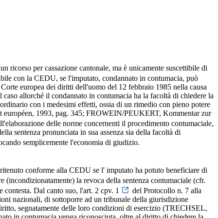
un ricorso per cassazione cantonale, ma è unicamente suscettibile di
tibile con la CEDU, se l'imputato, condannato in contumacia, può
a Corte europea dei diritti dell'uomo del 12 febbraio 1985 nella causa
l caso allorché il condannato in contumacia ha la facoltà di chiedere la
ordinario con i medesimi effetti, ossia di un rimedio con pieno potere
e droit européen, 1993, pag. 345; FROWEIN/PEUKERT, Kommentar zur
dell'elaborazione delle norme concernenti il procedimento contumaciale,
lla sentenza pronunciata in sua assenza sia della facoltà di
vocando semplicemente l'economia di giudizio.
ritenuto conforme alla CEDU se l' imputato ha potuto beneficiare di
re (incondizionatamente) la revoca della sentenza contumaciale (cfr.
 contesta. Dal canto suo, l'art. 2 cpv. 1
del Protocollo n. 7 alla
ioni nazionali, di sottoporre ad un tribunale della giurisdizione
i diritto, segnatamente delle loro condizioni di esercizio (TRECHSEL,
 in contumacia venga riconosciuta, oltre al diritto di chiedere la