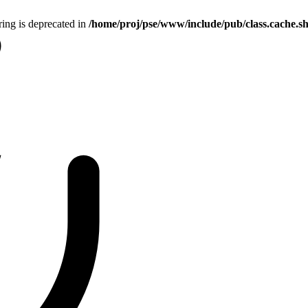
tring is deprecated in
/home/proj/pse/www/include/pub/class.cache.s