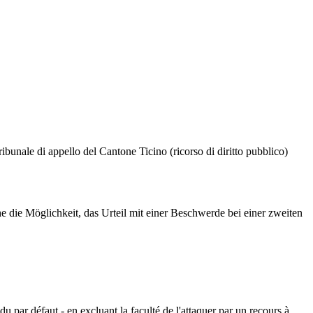
ribunale di appello del Cantone Ticino (ricorso di diritto pubblico)
e die Möglichkeit, das Urteil mit einer Beschwerde bei einer zweiten
 par défaut - en excluant la faculté de l'attaquer par un recours à