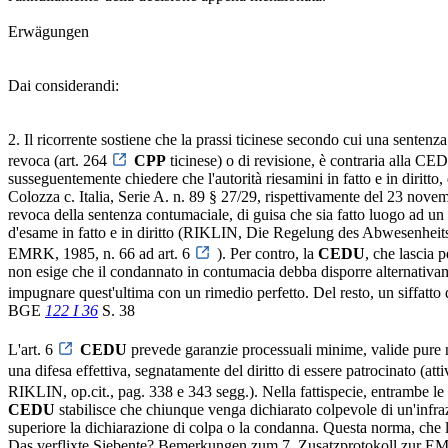
Erwägungen
Dai considerandi:
2. Il ricorrente sostiene che la prassi ticinese secondo cui una sent
revoca (art. 264
CPP
ticinese) o di revisione, è contraria alla C
susseguentemente chiedere che l'autorità riesamini in fatto e in diritto
Colozza c. Italia, Serie A. n. 89 § 27/29, rispettivamente del 23 novem
revoca della sentenza contumaciale, di guisa che sia fatto luogo ad un
d'esame in fatto e in diritto (RIKLIN, Die Regelung des Abwesenh
EMRK, 1985, n. 66 ad art. 6
). Per contro, la
CEDU
, che lascia 
non esige che il condannato in contumacia debba disporre alternativame
impugnare quest'ultima con un rimedio perfetto. Del resto, un siffatto 
BGE
122 I 36
S. 38
L'art. 6
CEDU
prevede garanzie processuali minime, valide pure n
una difesa effettiva, segnatamente del diritto di essere patrocinato (at
RIKLIN, op.cit., pag. 338 e 343 segg.). Nella fattispecie, entrambe le 
CEDU
stabilisce che chiunque venga dichiarato colpevole di un'infrazio
superiore la dichiarazione di colpa o la condanna. Questa norma, che l
Das verflixte Siebente? Bemerkungen zum 7. Zusatzprotokoll zur EMRK,