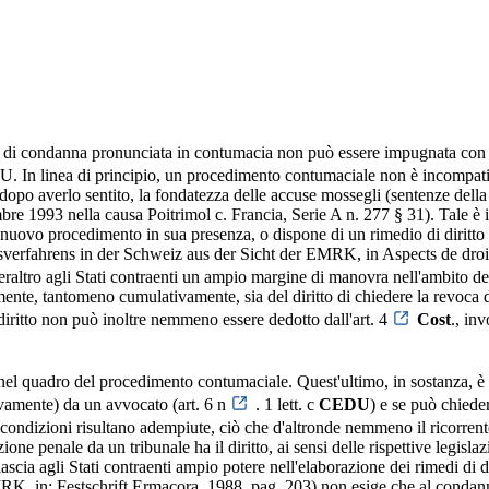
enza di condanna pronunciata in contumacia non può essere impugnata con 
EDU. In linea di principio, un procedimento contumaciale non è incompa
, dopo averlo sentito, la fondatezza delle accuse mossegli (sentenze dell
bre 1993 nella causa Poitrimol c. Francia, Serie A n. 277 § 31). Tale è i
 nuovo procedimento in sua presenza, o dispone di un rimedio di diritto 
eitsverfahrens in der Schweiz aus der Sicht der EMRK, in Aspects d
peraltro agli Stati contraenti un ampio margine di manovra nell'ambito 
nte, tantomeno cumulativamente, sia del diritto di chiedere la revoca de
diritto non può inoltre nemmeno essere dedotto dall'art. 4
Cost
., in
el quadro del procedimento contumaciale. Quest'ultimo, in sostanza, è 
tivamente) da un avvocato (art. 6 n
. 1 lett. c
CEDU
) e se può chiede
condizioni risultano adempiute, ciò che d'altronde nemmeno il ricorrente
ne penale da un tribunale ha il diritto, ai sensi delle rispettive legislaz
ascia agli Stati contraenti ampio potere nell'elaborazione dei rimedi d
 in: Festschrift Ermacora, 1988, pag. 203) non esige che al condannato