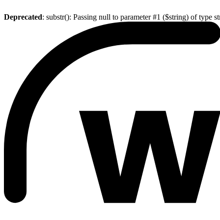
Deprecated
: substr(): Passing null to parameter #1 ($string) of type s