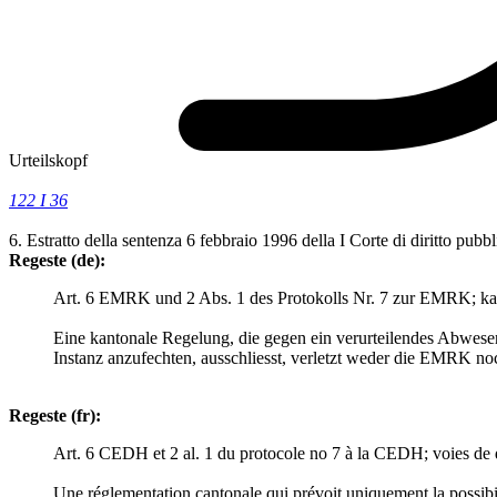
Urteilskopf
122 I 36
6. Estratto della sentenza 6 febbraio 1996 della I Corte di diritto pubb
Regeste (de):
Art. 6 EMRK und 2 Abs. 1 des Protokolls Nr. 7 zur EMRK; kan
Eine kantonale Regelung, die gegen ein verurteilendes Abwesenh
Instanz anzufechten, ausschliesst, verletzt weder die EMRK n
Regeste (fr):
Art. 6 CEDH et 2 al. 1 du protocole no 7 à la CEDH; voies de d
Une réglementation cantonale qui prévoit uniquement la possibili