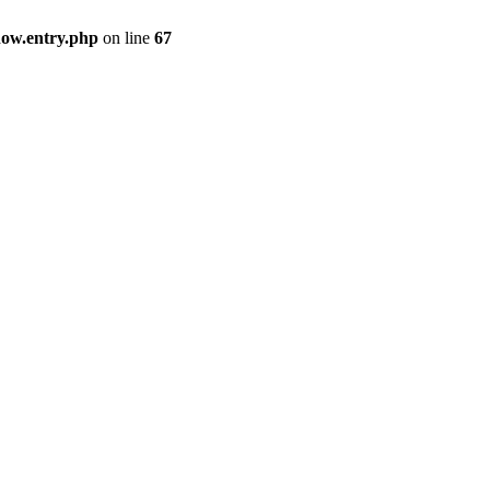
how.entry.php
on line
67