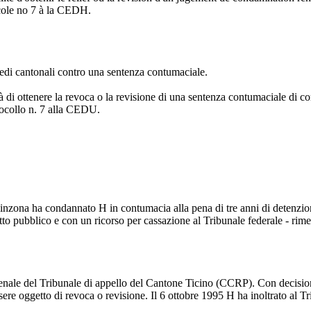
ocole no 7 à la CEDH.
edi cantonali contro una sentenza contumaciale.
di ottenere la revoca o la revisione di una sentenza contumaciale di co
otocollo n. 7 alla CEDU.
nzona ha condannato H in contumacia alla pena di tre anni di detenzione,
itto pubblico e con un ricorso per cassazione al Tribunale federale - rim
 penale del Tribunale di appello del Cantone Ticino (CCRP). Con decision
e oggetto di revoca o revisione. Il 6 ottobre 1995 H ha inoltrato al Tri