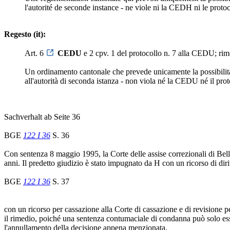
l'autorité de seconde instance - ne viole ni la CEDH ni le prot
Regesto (it):
Art. 6
CEDU
e 2 cpv. 1 del protocollo n. 7 alla CEDU; rim
Un ordinamento cantonale che prevede unicamente la possibilità 
all'autorità di seconda istanza - non viola né la CEDU né il pr
Sachverhalt ab Seite 36
BGE
122 I 36
S. 36
Con sentenza 8 maggio 1995, la Corte delle assise correzionali di Belli
anni. Il predetto giudizio è stato impugnato da H con un ricorso di dir
BGE
122 I 36
S. 37
con un ricorso per cassazione alla Corte di cassazione e di revisione
il rimedio, poiché una sentenza contumaciale di condanna può solo esser
l'annullamento della decisione appena menzionata.