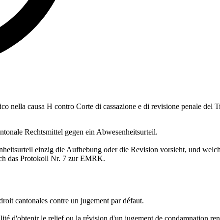
lico nella causa H contro Corte di cassazione e di revisione penale del T
tonale Rechtsmittel gegen ein Abwesenheitsurteil.
eitsurteil einzig die Aufhebung oder die Revision vorsieht, und welch
och das Protokoll Nr. 7 zur EMRK.
roit cantonales contre un jugement par défaut.
té d'obtenir le relief ou la révision d'un jugement de condamnation rendu