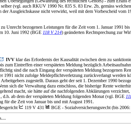
chen Überlegungen (Gewährung des rechtlichen Gehörs) - zum Erlass ein
 selber (vgl. auch RKUV 1990 Nr. 835 S. 83 Erw. 2b, gemäss welche
ch der Ausgleichskasse nicht verwirkt, weil mit dem Vorbescheid vom 1
ie zu Unrecht bezogenen Leistungen für die Zeit vom 1. Januar 1991 bi
 vom 10. Juni 1992 (BGE
118 V 214
) geänderten Rechtsprechung zur Wir
IVV
klar das Erfordernis der Kausalität zwischen dem zu sanktioni
is zum Eintreffen einer verspäteten Meldung bezüglich Arbeitsaufnahm
gspflichtig sind die nach Eingang der verspäteten Meldung bezogenen 
ber 1991 nicht zufolge Meldepflichtverletzung zurückverlangt werden k
Arbeitgebers zugestellt. Daraus geht der seit 1. Dezember 1990 bez
enn sich die Verwaltung dazu entschloss, die bisherige Rente weiterhin
geltend macht, sie hätte auf die nachfolgenden Abklärungen verzichtet
991, d.h. ab dem der verspäteten Meldung folgenden Monat (vgl. BGE
11
g für die Zeit von Januar bis und mit August 1991.
esgericht
119 V 431
BGE - Sozialversicherungsrecht (bis 200
....