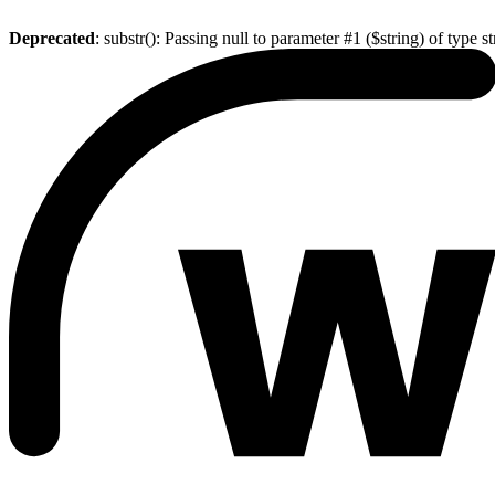
Deprecated
: substr(): Passing null to parameter #1 ($string) of type s