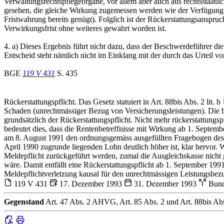
Verwaltungsrechtspflegeorgane, vor allem aber auch aus rechtsstaatli
gesehen, die gleiche Wirkung zugemessen werden wie der Verfügung
Fristwahrung bereits genügt). Folglich ist der Rückerstattungsanspru
Verwirkungsfrist ohne weiteres gewahrt worden ist.
4. a) Dieses Ergebnis führt nicht dazu, dass der Beschwerdeführer d
Entscheid steht nämlich nicht im Einklang mit der durch das Urteil
BGE
119 V 431
S. 435
Rückerstattungspflicht. Das Gesetz statuiert in Art. 88bis Abs. 2 lit. b
Schaden (unrechtmässiger Bezug von Versicherungsleistungen). Die b
grundsätzlich der Rückerstattungspflicht. Nicht mehr rückerstattun
bedeutet dies, dass die Rentenbetreffnisse mit Wirkung ab 1. Septem
am 8. August 1991 den ordnungsgemäss ausgefüllten Fragebogen des 
April 1990 zugrunde liegenden Lohn deutlich höher ist, klar hervor. W
Meldepflicht zurückgeführt werden, zumal die Ausgleichskasse nicht 
wäre. Damit entfällt eine Rückerstattungspflicht ab 1. September 1
Meldepflichtverletzung kausal für den unrechtmässigen Leistungsbezu
119 V 431
17. Dezember 1993
31. Dezember 1993
Bund
Gegenstand
Art. 47 Abs. 2 AHVG, Art. 85 Abs. 2 und Art. 88bis Abs