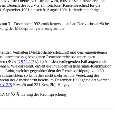
es Vorbescheides verpflichtet wird, muss diesem, fristenrechtlich
m im Bereich des KUVG ein formloser Kassenbescheid für die
9. September 1991 die seit 8. August 1991 laufende einjährige
s zum 31. Dezember 1992 zurückzuerstatten hat. Der vorinstanzliche
kung der Meldepflichtverletzung auf die
erenden Verhalten (Meldepflichtverletzung) und dem eingetretenen
e unrechtmässig bezogenen Rentenbetreffnisse unterliegen
Renten (BGE
118 V 220
f.). b) Auf den vorliegenden Fall angewendet
önnen. Wie dargelegt, erhielt die Invalidenversicherungs-Kommission
ogene Lohn, welcher gegenüber dem der Rentenverfügung vom 30.
 auszurichten, so kann dies nicht mehr auf die Verletzung der
, wenn der Arbeitsantritt bereits im Dezember 1990 gemeldet worden
8 V 219
Erw. 2b und 221 Erw. 2b). Hingegen bleibt die
6: EVG)
Änderung der Rechtsprechung