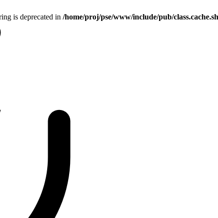
tring is deprecated in
/home/proj/pse/www/include/pub/class.cache.s