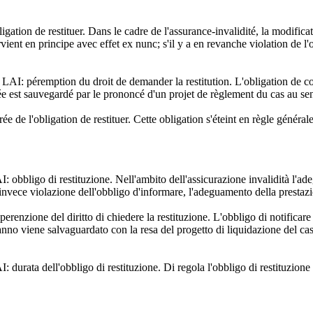
bligation de restituer. Dans le cadre de l'assurance-invalidité, la modifica
rvient en principe avec effet ex nunc; s'il y a en revanche violation de l'
49 LAI: péremption du droit de demander la restitution. L'obligation d
née est sauvegardé par le prononcé d'un projet de règlement du cas au se
urée de l'obligation de restituer. Cette obligation s'éteint en règle généra
AI: obbligo di restituzione. Nell'ambito dell'assicurazione invalidità l'a
te invece violazione dell'obbligo d'informare, l'adeguamento della prestaz
erenzione del diritto di chiedere la restituzione. L'obbligo di notificar
n anno viene salvaguardato con la resa del progetto di liquidazione del ca
I: durata dell'obbligo di restituzione. Di regola l'obbligo di restituzion