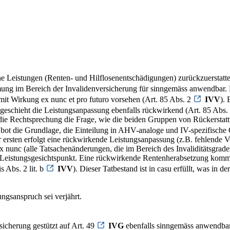
 Leistungen (Renten- und Hilflosenentschädigungen) zurückzuerstatten
mung im Bereich der Invalidenversicherung für sinngemäss anwendbar. 
it Wirkung ex nunc et pro futuro vorsehen (Art. 85 Abs. 2
IVV
).
ll geschieht die Leistungsanpassung ebenfalls rückwirkend (Art. 85 Abs.
ür die Rechtsprechung die Frage, wie die beiden Gruppen von Rückersta
bot die Grundlage, die Einteilung in AHV-analoge und IV-spezifisc
 ersten erfolgt eine rückwirkende Leistungsanpassung (z.B. fehlende V
x nunc (alle Tatsachenänderungen, die im Bereich des Invaliditätsgrad
n Leistungsgesichtspunkt. Eine rückwirkende Rentenherabsetzung komm
s Abs. 2 lit. b
IVV
). Dieser Tatbestand ist in casu erfüllt, was in
ngsanspruch sei verjährt.
sicherung gestützt auf Art. 49
IVG
ebenfalls sinngemäss anwendbar)