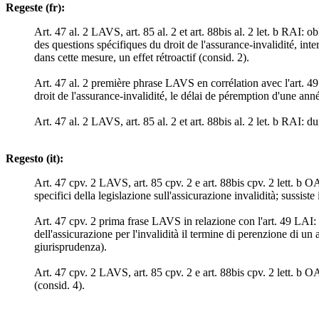
Regeste (fr):
Art. 47 al. 2 LAVS, art. 85 al. 2 et art. 88bis al. 2 let. b RAI: o
des questions spécifiques du droit de l'assurance-invalidité, inte
dans cette mesure, un effet rétroactif (consid. 2).
Art. 47 al. 2 première phrase LAVS en corrélation avec l'art. 
droit de l'assurance-invalidité, le délai de péremption d'une an
Art. 47 al. 2 LAVS, art. 85 al. 2 et art. 88bis al. 2 let. b RAI: d
Regesto (it):
Art. 47 cpv. 2 LAVS, art. 85 cpv. 2 e art. 88bis cpv. 2 lett. b O
specifici della legislazione sull'assicurazione invalidità; sussis
Art. 47 cpv. 2 prima frase LAVS in relazione con l'art. 49 LAI: p
dell'assicurazione per l'invalidità il termine di perenzione di u
giurisprudenza).
Art. 47 cpv. 2 LAVS, art. 85 cpv. 2 e art. 88bis cpv. 2 lett. b OA
(consid. 4).