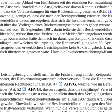
 aber mit dem Ablauf von fünf Jahren seit der einzelnen Rentenzahlung
m Ausdruck "nachdem die Ausgleichskasse davon Kenntnis erhalten hat
, dass die Voraussetzungen für eine Rückerstattung bestehen (BGE
11
endig, genügt es, dass die nach der Rechtsprechung erforderliche Kenn
hwerdeführer davon auszugehen, dass sich die Invalidenversicherungs-
t über das Vorliegen eines Rückerstattungstatbestandes geben musste.
bescheid vom 19. September 1991; darin teilte sie dem Beschwerdeführer
meldet habe, müsse ihm eine Verletzung der Meldepflicht angelastet we
rungs-Kommission hatte demnach im damaligen Zeitpunkt erkannt, das
dlagen, auf welchen die ursprüngliche Rentenverfügung vom 30. April 
ich massgebenden erwerblichen Gesichtspunkte kein Abklärungsbedarf, n
lich überfordert gewesen wäre. Hatte die Invalidenversicherungs-Kom
Leistungsbezug und stellt man für die Fristwahrung auf den Zeitpunkt 
et, der Rückerstattungsanspruch daher verwirkt. Dass die Rente zwisch
bisherigen Rechtsprechung zu Art. 47
AHVG
, welche, wie im Berei
eber (Art. 52
AHVG
), davon ausgeht, dass die (einjährige) Verwi
ach die Verwirkungsfrist einzig und allein durch den Verfügungserlass
ngsrechtlichen Vorbescheidverfahrens am 1. Juli 1987 durch Art. 73bi
t gewahrt. Einwände, wie sie der Beschwerdeführer hier gegen den Vor
die fristwahrende Verfügung. Wenn nun die Verwaltung durch das gelte