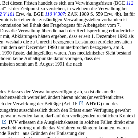
. Bei diesen Fristen handelt es sich um Verwirkungsfristen (BGE
112
" ist der Zeitpunkt zu verstehen, in welchem die Verwaltung bei
2 V 181
Erw. 4a, BGE
110 V 307
; ZAK 1989 S. 559 Erw. 4b). Ist für
tnis bei einer der zuständigen Verwaltungsstellen vorhanden ist
Kommission bei Erhalt des Fragebogens für Arbeitgeber vom 7.
 Dass die Verwaltung über die nach der Rechtsprechung erforderliche
 mit, Abklärungen hätten ergeben, dass er seit 1. Dezember 1990 als
rden, weshalb die zu Unrecht bezogenen Leistungen zurückzuerstatten
s mit dem seit Dezember 1990 ununterbrochen bezogenen, am 8.
1990 fusste, dahingefallen waren. Aus medizinischer Sicht bestand
achdem keine Anhaltspunkte dafür vorlagen, dass der
mission somit am 8. August 1991 die nach
des Erlasses der Verwaltungsverfügung ab, so ist die am 30.
enzeitlich weiterlief, ändert hieran nichts (unveröffentlichtes
ch der Verwirkung der Beiträge (Art. 16
AHVG
) und des
rkungsfrist ausschliesslich durch den Erlass einer Verfügung gewahrt
 gewahrt werden kann, darf auf den vorliegenden rechtlichen Kontext
s
IVV
erliessen die Ausgleichskassen in solchen Fällen direkt eine
bescheid vortrug und die das Verfahren verlängern konnten, waren
nde Recht - aus Gründen der Entlastung der