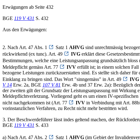
Erwägungen ab Seite 432
BGE
119 V 431
S. 432
Aus den Erwägungen:
2. Nach Art. 47 Abs. 1
Satz 1
AHVG
sind unrechtmässig bezogene
rückwirkend (ex tunc). Art. 49
IVG
erklärt diese Gesetzesbestim
Bestimmungen, welche eine Leistungsanpassung grundsätzlich bloss m
Meldepflicht gemäss Art. 77
IVV
erfüllt ist; in einem solchen Fa
bezogene Leistungen zurückzuerstatten sind. Es stellte sich daher f
Einklang zu bringen sind. Das Wort "sinngemäss" in Art. 49
IVG
V 14
Erw. 2a, BGE
107 V 81
Erw. 4b und 37 Erw. 2a): Bezüglich der
der zweiten gilt der Grundsatz der Leistungsanpassung mit Wirkung e
Meldepflichtverletzung. Vorliegend geht es um einen IV-spezifische
nicht nachgekommen ist (Art. 77
IVV
in Verbindung mit Art. 88bi
vorinstanzlichen Verfahren, zu Recht nicht mehr bestritten wird.
3. Der Beschwerdeführer lässt indes geltend machen, der Rückforderu
BGE
119 V 431
S. 433
a) Nach Art. 47 Abs. 2
Satz 1
AHVG
(im Gebiet der Invalidenver