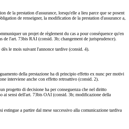
tion de la prestation d'assurance, lorsqu'elle a lieu parce que se posent
obligation de renseigner, la modification de la prestation d'assurance a,
e communiquer un projet de règlement du cas a pour conséquence qu'en
ns de l'art. 73bis RAI (consid. 3b; changement de jurisprudence).
le dès le mois suivant l'annonce tardive (consid. 4).
deguamento della prestazione ha di principio effetto ex nunc per motivi
ione interviene anche con effetto retroattivo (consid. 2).
e un progetto di decisione ha per conseguenza che nel diritto
so ai sensi dell'art. 73bis OAI (consid. 3b; modificazione della
e si estingue a partire dal mese successivo alla comunicazione tardiva