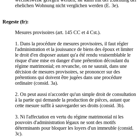
ehelichen Wohnung nicht verglichen werden (E. 3e).
Regeste (fr):
Mesures provisoires (art. 145 CC et 4 Cst.).
1. Dans la procédure de mesures provisoires, il faut régler
l'administration et la jouissance de biens des époux et limiter
le droit d'en disposer autant qu'a été rendu vraisemblable le
risque d'une mise en danger d'une prétention découlant du
régime matrimonial; en revanche, on ne saurait, dans une
décision de mesures provisoires, se prononcer sur des
prétentions qui doivent être jugées dans une procédure
ordinaire (consid. 3a).
2. On peut aussi n'accorder qu'un simple droit de consultation
à la partie qui demande la production de pièces, autant que
cette mesure suffit à sauvegarder ses droits (consid. 3b).
3. Ni l'affectation en vertu du régime matrimonial ni les
pouvoirs d'administration légaux ne sont des motifs
déterminants pour bloquer les loyers d'un immeuble (consid.
3c).