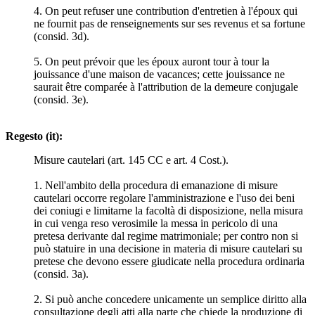
4. On peut refuser une contribution d'entretien à l'époux qui
ne fournit pas de renseignements sur ses revenus et sa fortune
(consid. 3d).
5. On peut prévoir que les époux auront tour à tour la
jouissance d'une maison de vacances; cette jouissance ne
saurait être comparée à l'attribution de la demeure conjugale
(consid. 3e).
Regesto (it):
Misure cautelari (art. 145 CC e art. 4 Cost.).
1. Nell'ambito della procedura di emanazione di misure
cautelari occorre regolare l'amministrazione e l'uso dei beni
dei coniugi e limitarne la facoltà di disposizione, nella misura
in cui venga reso verosimile la messa in pericolo di una
pretesa derivante dal regime matrimoniale; per contro non si
può statuire in una decisione in materia di misure cautelari su
pretese che devono essere giudicate nella procedura ordinaria
(consid. 3a).
2. Si può anche concedere unicamente un semplice diritto alla
consultazione degli atti alla parte che chiede la produzione di