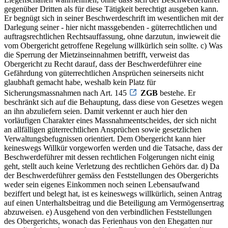
gegenüber Dritten als für diese Tätigkeit berechtigt ausgeben kann.
Er begnügt sich in seiner Beschwerdeschrift im wesentlichen mit der
Darlegung seiner - hier nicht massgebenden - güterrechtlichen und
auftragsrechtlichen Rechtsauffassung, ohne darzutun, inwieweit die
vom Obergericht getroffene Regelung willkürlich sein sollte. c) Was
die Sperrung der Mietzinseinnahmen betrifft, verweist das
Obergericht zu Recht darauf, dass der Beschwerdeführer eine
Gefährdung von güterrechtlichen Ansprüchen seinerseits nicht
glaubhaft gemacht habe, weshalb kein Platz für
Sicherungsmassnahmen nach Art. 145
ZGB
bestehe. Er
beschränkt sich auf die Behauptung, dass diese von Gesetzes wegen
an ihn abzuliefern seien. Damit verkennt er auch hier den
vorläufigen Charakter eines Massnahmeentscheides, der sich nicht
an allfälligen güterrechtlichen Ansprüchen sowie gesetzlichen
Verwaltungsbefugnissen orientiert. Dem Obergericht kann hier
keineswegs Willkür vorgeworfen werden und die Tatsache, dass der
Beschwerdeführer mit dessen rechtlichen Folgerungen nicht einig
geht, stellt auch keine Verletzung des rechtlichen Gehörs dar. d) Da
der Beschwerdeführer gemäss den Feststellungen des Obergerichts
weder sein eigenes Einkommen noch seinen Lebensaufwand
beziffert und belegt hat, ist es keineswegs willkürlich, seinen Antrag
auf einen Unterhaltsbeitrag und die Beteiligung am Vermögensertrag
abzuweisen. e) Ausgehend von den verbindlichen Feststellungen
des Obergerichts, wonach das Ferienhaus von den Ehegatten nur