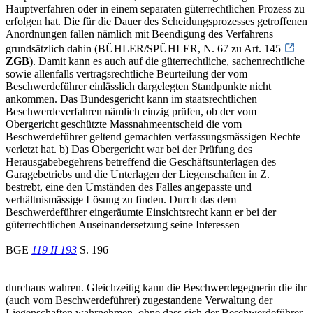
Hauptverfahren oder in einem separaten güterrechtlichen Prozess zu
erfolgen hat. Die für die Dauer des Scheidungsprozesses getroffenen
Anordnungen fallen nämlich mit Beendigung des Verfahrens
grundsätzlich dahin (BÜHLER/SPÜHLER, N. 67 zu Art. 145
ZGB
). Damit kann es auch auf die güterrechtliche, sachenrechtliche
sowie allenfalls vertragsrechtliche Beurteilung der vom
Beschwerdeführer einlässlich dargelegten Standpunkte nicht
ankommen. Das Bundesgericht kann im staatsrechtlichen
Beschwerdeverfahren nämlich einzig prüfen, ob der vom
Obergericht geschützte Massnahmeentscheid die vom
Beschwerdeführer geltend gemachten verfassungsmässigen Rechte
verletzt hat. b) Das Obergericht war bei der Prüfung des
Herausgabebegehrens betreffend die Geschäftsunterlagen des
Garagebetriebs und die Unterlagen der Liegenschaften in Z.
bestrebt, eine den Umständen des Falles angepasste und
verhältnismässige Lösung zu finden. Durch das dem
Beschwerdeführer eingeräumte Einsichtsrecht kann er bei der
güterrechtlichen Auseinandersetzung seine Interessen
BGE
119 II 193
S. 196
durchaus wahren. Gleichzeitig kann die Beschwerdegegnerin die ihr
(auch vom Beschwerdeführer) zugestandene Verwaltung der
Liegenschaften wahrnehmen, ohne dass sich der Beschwerdeführer