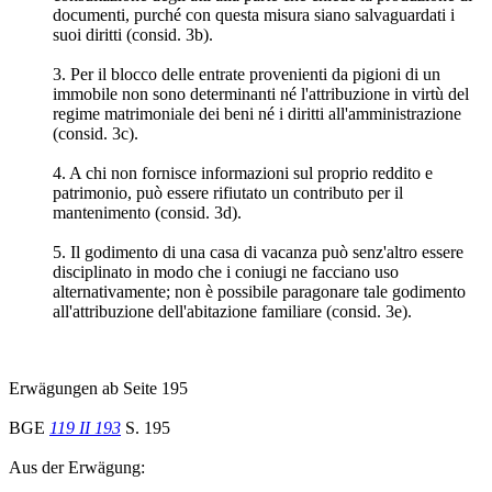
documenti, purché con questa misura siano salvaguardati i
suoi diritti (consid. 3b).
3. Per il blocco delle entrate provenienti da pigioni di un
immobile non sono determinanti né l'attribuzione in virtù del
regime matrimoniale dei beni né i diritti all'amministrazione
(consid. 3c).
4. A chi non fornisce informazioni sul proprio reddito e
patrimonio, può essere rifiutato un contributo per il
mantenimento (consid. 3d).
5. Il godimento di una casa di vacanza può senz'altro essere
disciplinato in modo che i coniugi ne facciano uso
alternativamente; non è possibile paragonare tale godimento
all'attribuzione dell'abitazione familiare (consid. 3e).
Erwägungen ab Seite 195
BGE
119 II 193
S. 195
Aus der Erwägung: