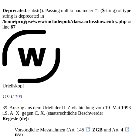
Deprecated
: substr(): Passing null to parameter #1 ($string) of type
string is deprecated in
/home/proj/pse/www/include/pub/class.cache.show.entry.php
on
line
67
Urteilskopf
119 II 193
39. Auszug aus dem Urteil der II. Zivilabteilung vom 19. Mai 1993
i.S. A. X. gegen C. X. (staatsrechtliche Beschwerde)
Regeste (de):
Vorsorgliche Massnahmen (Art. 145
ZGB
und Art. 4
BV
).