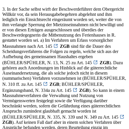
3. In der Sache selbst wirft der Beschwerdeführer dem Obergericht
Willkür vor, da sein Herausgabebegehren abgelehnt und ihm
lediglich ein Einsichtsrecht eingeräumt worden sei, weiter die von
ihm verlangte Sperrung der Mietzinseinnahmen nicht bewilligt und
er von diesen Erträgen ausgeschlossen und überdies der
Beschwerdegegnerin die Mitbenutzung des Ferienhauses in R.
gestattet worden sei. a) Im Verfahren um Erlass vorsorglicher
Massnahmen nach Art. 145
ZGB
sind für die Dauer des
Scheidungsverfahrens die Folgen zu regeln, welche sich aus der
Aufhebung des gemeinsamen Haushaltes ergeben
(BÜHLER/SPÜHLER, N. 13, N. 25 zu Art. 145
ZGB
). Dazu
gehören auch Anordnungen im Hinblick auf die güterrechtliche
Auseinandersetzung, die als solche jedoch nicht in diesem
(summarischen) Verfahren vorzunehmen ist (BÜHLER/SPÜHLER,
N. 310 ff. zu Art. 145
ZGB
; BÜHLER/SPÜHLER,
Ergänzungsband, N. 334a zu Art. 145
ZGB
). So kann in einem
Massnahmeverfahren die Verwaltung und Nutzung von
Vermögenswerten festgelegt sowie die Verfügung darüber
beschränkt werden, sofern die Gefährdung eines güterrechtlichen
Anspruchs zumindest glaubhaft gemacht worden ist
(BÜHLER/SPÜHLER, N. 335, N. 339 und N. 349 zu Art. 145
ZGB
). Auf keinen Fall darf aber in einem solchen Verfahren über
Ansprüche befunden werden, deren Beurteilung einzig im