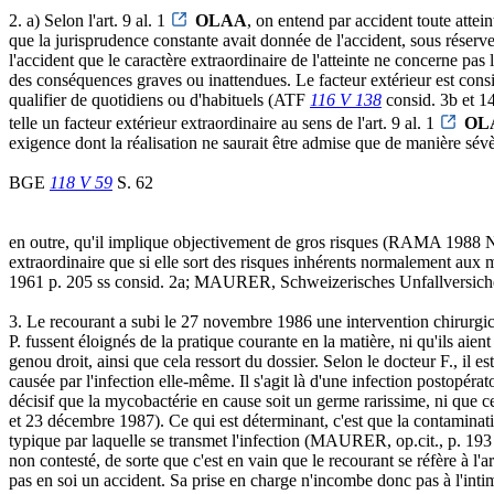
2. a) Selon l'art. 9 al. 1
OLAA
, on entend par accident toute atte
que la jurisprudence constante avait donnée de l'accident, sous réser
l'accident que le caractère extraordinaire de l'atteinte ne concerne pas 
des conséquences graves ou inattendues. Le facteur extérieur est consid
qualifier de quotidiens ou d'habituels (ATF
116 V 138
consid. 3b et 14
telle un facteur extérieur extraordinaire au sens de l'art. 9 al. 1
OL
exigence dont la réalisation ne saurait être admise que de manière sévè
BGE
118 V 59
S. 62
en outre, qu'il implique objectivement de gros risques (RAMA 1988 No U
extraordinaire que si elle sort des risques inhérents normalement aux 
1961 p. 205 ss consid. 2a; MAURER, Schweizerisches Unfallversiche
3. Le recourant a subi le 27 novembre 1986 une intervention chirurgica
P. fussent éloignés de la pratique courante en la matière, ni qu'ils aie
genou droit, ainsi que cela ressort du dossier. Selon le docteur F., il 
causée par l'infection elle-même. Il s'agit là d'une infection postopérat
décisif que la mycobactérie en cause soit un germe rarissime, ni que 
et 23 décembre 1987). Ce qui est déterminant, c'est que la contaminatio
typique par laquelle se transmet l'infection (MAURER, op.cit., p. 193 le
non contesté, de sorte que c'est en vain que le recourant se réfère à l'
pas en soi un accident. Sa prise en charge n'incombe donc pas à l'inti