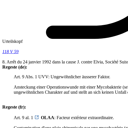
Urteilskopf
118 V 59
8. Arrêt du 24 janvier 1992 dans la cause J. contre Elvia, Société Su
Regeste (de):
Art. 9 Abs. 1 UVV: Ungewöhnlicher äusserer Faktor.
Ansteckung einer Operationswunde mit einer Mycobakterie (sehr
ungewöhnlichen Charakter auf und stellt an sich keinen Unfall 
Regeste (fr):
Art. 9 al. 1
OLAA
: Facteur extérieur extraordinaire.
Contamination d'une plaie chirurgicale par une mycobactérie (ge