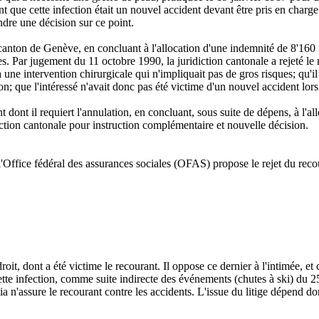
 que cette infection était un nouvel accident devant être pris en charge 
endre une décision sur ce point.
anton de Genève, en concluant à l'allocation d'une indemnité de 8'160 fr
s. Par jugement du 11 octobre 1990, la juridiction cantonale a rejeté le 
à une intervention chirurgicale qui n'impliquait pas de gros risques; qu'il
on; que l'intéressé n'avait donc pas été victime d'un nouvel accident lo
t dont il requiert l'annulation, en concluant, sous suite de dépens, à l'a
iction cantonale pour instruction complémentaire et nouvelle décision.
l'Office fédéral des assurances sociales (OFAS) propose le rejet du reco
roit, dont a été victime le recourant. Il oppose ce dernier à l'intimée, et 
ette infection, comme suite indirecte des événements (chutes à ski) du 25
a n'assure le recourant contre les accidents. L'issue du litige dépend d