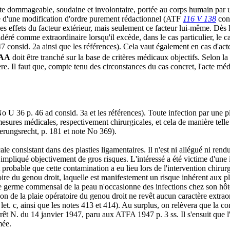
inte dommageable, soudaine et involontaire, portée au corps humain par u
ve d'une modification d'ordre purement rédactionnel (ATF
116 V 138
cons
les effets du facteur extérieur, mais seulement ce facteur lui-même. Dès lo
éré comme extraordinaire lorsqu'il excède, dans le cas particulier, le c
7 consid. 2a ainsi que les références). Cela vaut également en cas d'a
AA
doit être tranché sur la base de critères médicaux objectifs. Selon la
re. Il faut que, compte tenu des circonstances du cas concret, l'acte mé
 36 p. 46 ad consid. 3a et les références). Toute infection par une plai
mesures médicales, respectivement chirurgicales, et cela de manière tel
rungsrecht, p. 181 et note No 369).
le consistant dans des plasties ligamentaires. Il n'est ni allégué ni re
nt impliqué objectivement de gros risques. L'intéressé a été victime d'une
est probable que cette contamination a eu lieu lors de l'intervention chiru
oire du genou droit, laquelle est manifestement un risque inhérent aux pla
ce germe commensal de la peau n'occasionne des infections chez son hôte
n de la plaie opératoire du genou droit ne revêt aucun caractère extraor
t. c, ainsi que les notes 413 et 414). Au surplus, on relèvera que la cont
arrêt N. du 14 janvier 1947, paru aux ATFA 1947 p. 3 ss. Il s'ensuit que l
mée.