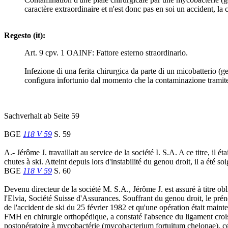
caractère extraordinaire et n'est donc pas en soi un accident, la 
Regesto (it):
Art. 9 cpv. 1 OAINF: Fattore esterno straordinario.
Infezione di una ferita chirurgica da parte di un micobatterio (ge
configura infortunio dal momento che la contaminazione tramite la
Sachverhalt ab Seite 59
BGE
118 V 59
S. 59
A.- Jérôme J. travaillait au service de la société I. S.A. A ce titre, i
chutes à ski. Atteint depuis lors d'instabilité du genou droit, il a été 
BGE
118 V 59
S. 60
Devenu directeur de la société M. S.A., Jérôme J. est assuré à titre o
l'Elvia, Société Suisse d'Assurances. Souffrant du genou droit, le pré
de l'accident de ski du 25 février 1982 et qu'une opération était mainte
FMH en chirurgie orthopédique, a constaté l'absence du ligament croisé 
postopératoire à mycobactérie (mycobacterium fortuitum chelonae), ce q