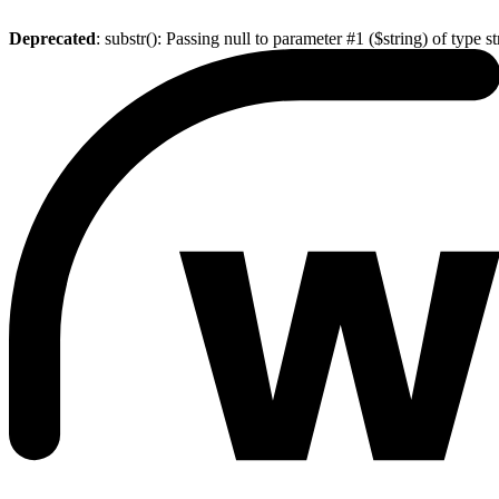
Deprecated
: substr(): Passing null to parameter #1 ($string) of type s