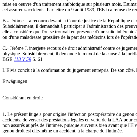
mise en oeuvre d'un traitement antibiotique sur plusieurs mois. Estimant
cet assureur-accidents. Par lettre du 9 août 1989, l'Elvia a refusé de r
B.- Jérôme J. a recouru devant la Cour de justice de la République et c
Subsidiairement, il demandait à participer à l'administration des preuve
elle a considéré que l'on se trouvait en présence d'une suite inhérente 
ou d'une maladresse grossière de la part des médecins lors de l'opérati
C.- Jérôme J. interjette recours de droit administratif contre ce jugemen
physique. Subsidiairement, il demande le renvoi de la cause à la jurid
BGE
118 V 59
S. 61
L'Elvia conclut à la confirmation du jugement entrepris. De son côté, 
Erwägungen
Considérant en droit:
1. Le présent litige a pour origine l'infection postopératoire du genou d
accidents, de verser des prestations légales en vertu de la LAA pour c
non assurés auprès de l'intimée, puisque survenus bien avant que l'Elvi
genou droit est elle-même un accident, à la charge de l'intimée.