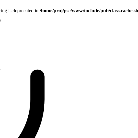
tring is deprecated in
/home/proj/pse/www/include/pub/class.cache.s