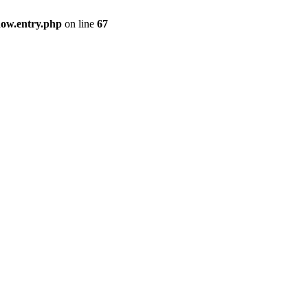
how.entry.php
on line
67