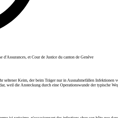
isse d'Assurances, et Cour de Justice du canton de Genève
 seltener Keim, der beim Träger nur in Ausnahmefällen Infektionen ver
dar, weil die Ansteckung durch eine Operationswunde der typische Weg 
rme ici rarissime, n'occasionnant des infections chez son hôte que dans 