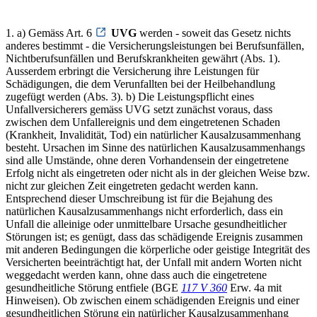
1. a) Gemäss Art. 6
UVG
werden - soweit das Gesetz nichts
anderes bestimmt - die Versicherungsleistungen bei Berufsunfällen,
Nichtberufsunfällen und Berufskrankheiten gewährt (Abs. 1).
Ausserdem erbringt die Versicherung ihre Leistungen für
Schädigungen, die dem Verunfallten bei der Heilbehandlung
zugefügt werden (Abs. 3). b) Die Leistungspflicht eines
Unfallversicherers gemäss UVG setzt zunächst voraus, dass
zwischen dem Unfallereignis und dem eingetretenen Schaden
(Krankheit, Invalidität, Tod) ein natürlicher Kausalzusammenhang
besteht. Ursachen im Sinne des natürlichen Kausalzusammenhangs
sind alle Umstände, ohne deren Vorhandensein der eingetretene
Erfolg nicht als eingetreten oder nicht als in der gleichen Weise bzw.
nicht zur gleichen Zeit eingetreten gedacht werden kann.
Entsprechend dieser Umschreibung ist für die Bejahung des
natürlichen Kausalzusammenhangs nicht erforderlich, dass ein
Unfall die alleinige oder unmittelbare Ursache gesundheitlicher
Störungen ist; es genügt, dass das schädigende Ereignis zusammen
mit anderen Bedingungen die körperliche oder geistige Integrität des
Versicherten beeinträchtigt hat, der Unfall mit andern Worten nicht
weggedacht werden kann, ohne dass auch die eingetretene
gesundheitliche Störung entfiele (BGE
117 V 360
Erw. 4a mit
Hinweisen). Ob zwischen einem schädigenden Ereignis und einer
gesundheitlichen Störung ein natürlicher Kausalzusammenhang