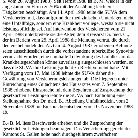
S. vom 26. August 1988). Seit Herbst 1988 ist B. M. wieder in der
angestammten Firma zu 50% mit der Ausübung leichterer
Tätigkeiten beschäftigt. Am 14. April 1988 teilte die SUVA dem
Versicherten mit, dass aufgrund der medizinischen Unterlagen nicht
eine Unfallfolge, sondern eine Krankheit vorliege, weshalb sie nicht
leistungspflichtig sei. Auf Intervention des Versicherten vom 21.
April 1988 unterbreitete sie die Akten dem Kreisarzt Dr. med. C.,
der im Bericht vom 25. April 1988 die Meinung vertrat, die durch
den erstbehandelnden Arzt am 4. August 1987 erhobenen Befunde
seien ausschliesslich durch die vorbestandene tuberkulöse Synovitis
verursacht worden; eine namhafte Teilwirkung des Unfalles auf das
Krankheitsgeschehen könne zuverlässig ausgeschlossen werden, so
dass die SUVA ihre Leistungspflicht zu Recht verneint habe. Mit
Verfügung vom 17. Mai 1988 lehnte die SUVA daher die
Gewährung von Versicherungsleistungen ab. Die hiegegen unter
Einreichung eines Gutachtens des Hausarztes vom 7. September
1988 erhobene Einsprache mit dem Begehren auf Zusprechung der
gesetzlichen Leistungen lehnte die SUVA nach Einholung einer
Stellungnahme des Dr. med. B., Abteilung Unfallmedizin, vom 2.
November 1988 mit Einspracheentscheid vom 10. November 1988
ab.
B.- B. M. liess Beschwerde erheben und die Zusprechung der
gesetzlichen Leistungen beantragen. Das Versicherungsgericht des
Kantons St. Gallen holte nach durchgeführtem zweifachem