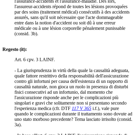
l'assurance-accidents et l'assurance-maladie. Dès lors,
l'assureur-accidents répond de toutes les lésions provoquées
par des soins (traitement médical) consécutifs à des accidents
assurés, sans qu'il soit nécessaire que l'acte dommageable
entre dans la notion d'accident ou soit dû à une erreur
médicale ou à une lésion corporelle pénalement punissable
(consid. 3b).
Regesto (it):
Art. 6 cpv. 3 LAINF.
- La giurisprudenza in virtù della quale la causalità adeguata,
quale fattore restrittivo della responsabilità dell'assicurazione
contro gli infortuni per causa dell'esistenza di un rapporto di
causalità naturale, non gioca un ruolo in presenza di disturbi
fisici consecutivi ad un infortunio, dal momento che
l'assicurazione risponde anche per le complicazioni più
singolari e gravi che solitamente non si presentano secondo
l'esperienza medica (cfr. DTF
117 V 365
i.f.), vale pure
quando le complicazioni durante il trattamento sono dovute ad
uno stato morboso precedente? Tema lasciato irrisolto (consid.
3a).