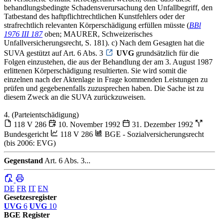
behandlungsbedingte Schadensverursachung den Unfallbegriff, den
Tatbestand des haftpflichtrechtlichen Kunstfehlers oder der
strafrechtlich relevanten Körperschädigung erfüllen müsste (
BBl
1976 III 187
oben; MAURER, Schweizerisches
Unfallversicherungsrecht, S. 181). c) Nach dem Gesagten hat die
SUVA gestützt auf Art. 6 Abs. 3
UVG
grundsätzlich für die
Folgen einzustehen, die aus der Behandlung der am 3. August 1987
erlittenen Körperschädigung resultierten. Sie wird somit die
einzelnen nach der Aktenlage in Frage kommenden Leistungen zu
prüfen und gegebenenfalls zuzusprechen haben. Die Sache ist zu
diesem Zweck an die SUVA zurückzuweisen.
4. (Parteientschädigung)
118 V 286
10. November 1992
31. Dezember 1992
Bundesgericht
118 V 286
BGE - Sozialversicherungsrecht
(bis 2006: EVG)
Gegenstand
Art. 6 Abs. 3...
DE
FR
IT
EN
Gesetzesregister
UVG
6
UVG
10
BGE Register