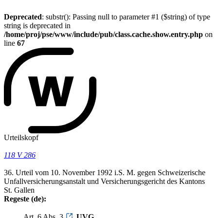
Deprecated
: substr(): Passing null to parameter #1 ($string) of type
string is deprecated in
/home/proj/pse/www/include/pub/class.cache.show.entry.php
on
line
67
Urteilskopf
118 V 286
36. Urteil vom 10. November 1992 i.S. M. gegen Schweizerische
Unfallversicherungsanstalt und Versicherungsgericht des Kantons
St. Gallen
Regeste (de):
Art. 6 Abs. 3
UVG
.