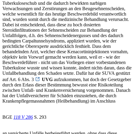
Tuberkuloseschub und die dadurch bewirkten narbigen
Verwachsungen und Zerstörungen an den Beugesehnenscheiden,
welche wesentlich für das heutige Beschwerdebild verantwortlich
sind, wurden somit durch die medizinische Behandlung verursacht.
Dabei ist entscheidend, dass diese zu hoch dosierten
Steroidinfiltrationen der Sehnenscheiden zur Behandlung der
Unfallfolgen, d.h. des Sehnenscheidenergusses und des dadurch
bedingten Carpaltunnelsyndroms, appliziert wurden, wie der
gerichtliche Oberexperte ausdrücklich festhielt. Dass dem
behandelnden Arzt, welcher diese Kenacortininjektionen vornahm,
objektiv kein Vorwurf gemacht werden kann, weil er - wie der
Beschwerdeführer - nicht um das Vorliegen einer vorbestandenen
Tuberkulose wusste und wissen konnte, ändert nichts daran, dass die
Unfallbehandlung den Schaden setzte. Dafür hat die SUVA gestützt
auf Art. 6 Abs. 3
UVG
aufzukommen, hat doch der Gesetzgeber
durch den Erlass dieser Bestimmung bewusst eine Risikoteilung
zwischen Unfall- und Krankenversicherung vorgenommen. Danach
hat der Unfallversicherer für Schäden einzustehen, die durch
Krankenpflegemassnahmen (Heilbehandlung) im Anschluss
BGE
118 V 286
S. 293
an versicherte Unfälle herbeigeführt werden, ohne dass diese