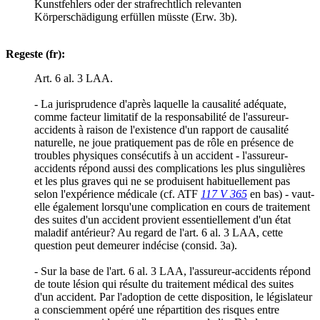
Kunstfehlers oder der strafrechtlich relevanten
Körperschädigung erfüllen müsste (Erw. 3b).
Regeste (fr):
Art. 6 al. 3 LAA.
- La jurisprudence d'après laquelle la causalité adéquate,
comme facteur limitatif de la responsabilité de l'assureur-
accidents à raison de l'existence d'un rapport de causalité
naturelle, ne joue pratiquement pas de rôle en présence de
troubles physiques consécutifs à un accident - l'assureur-
accidents répond aussi des complications les plus singulières
et les plus graves qui ne se produisent habituellement pas
selon l'expérience médicale (cf. ATF
117 V 365
en bas) - vaut-
elle également lorsqu'une complication en cours de traitement
des suites d'un accident provient essentiellement d'un état
maladif antérieur? Au regard de l'art. 6 al. 3 LAA, cette
question peut demeurer indécise (consid. 3a).
- Sur la base de l'art. 6 al. 3 LAA, l'assureur-accidents répond
de toute lésion qui résulte du traitement médical des suites
d'un accident. Par l'adoption de cette disposition, le législateur
a consciemment opéré une répartition des risques entre