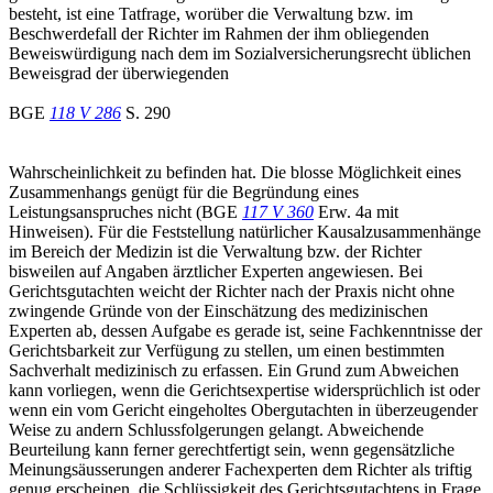
besteht, ist eine Tatfrage, worüber die Verwaltung bzw. im
Beschwerdefall der Richter im Rahmen der ihm obliegenden
Beweiswürdigung nach dem im Sozialversicherungsrecht üblichen
Beweisgrad der überwiegenden
BGE
118 V 286
S. 290
Wahrscheinlichkeit zu befinden hat. Die blosse Möglichkeit eines
Zusammenhangs genügt für die Begründung eines
Leistungsanspruches nicht (BGE
117 V 360
Erw. 4a mit
Hinweisen). Für die Feststellung natürlicher Kausalzusammenhänge
im Bereich der Medizin ist die Verwaltung bzw. der Richter
bisweilen auf Angaben ärztlicher Experten angewiesen. Bei
Gerichtsgutachten weicht der Richter nach der Praxis nicht ohne
zwingende Gründe von der Einschätzung des medizinischen
Experten ab, dessen Aufgabe es gerade ist, seine Fachkenntnisse der
Gerichtsbarkeit zur Verfügung zu stellen, um einen bestimmten
Sachverhalt medizinisch zu erfassen. Ein Grund zum Abweichen
kann vorliegen, wenn die Gerichtsexpertise widersprüchlich ist oder
wenn ein vom Gericht eingeholtes Obergutachten in überzeugender
Weise zu andern Schlussfolgerungen gelangt. Abweichende
Beurteilung kann ferner gerechtfertigt sein, wenn gegensätzliche
Meinungsäusserungen anderer Fachexperten dem Richter als triftig
genug erscheinen, die Schlüssigkeit des Gerichtsgutachtens in Frage