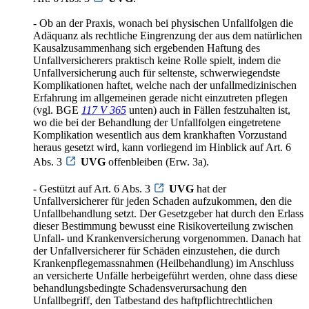
- Ob an der Praxis, wonach bei physischen Unfallfolgen die
Adäquanz als rechtliche Eingrenzung der aus dem natürlichen
Kausalzusammenhang sich ergebenden Haftung des
Unfallversicherers praktisch keine Rolle spielt, indem die
Unfallversicherung auch für seltenste, schwerwiegendste
Komplikationen haftet, welche nach der unfallmedizinischen
Erfahrung im allgemeinen gerade nicht einzutreten pflegen
(vgl. BGE
117 V 365
unten) auch in Fällen festzuhalten ist,
wo die bei der Behandlung der Unfallfolgen eingetretene
Komplikation wesentlich aus dem krankhaften Vorzustand
heraus gesetzt wird, kann vorliegend im Hinblick auf Art. 6
Abs. 3
UVG
offenbleiben (Erw. 3a).
- Gestützt auf Art. 6 Abs. 3
UVG
hat der
Unfallversicherer für jeden Schaden aufzukommen, den die
Unfallbehandlung setzt. Der Gesetzgeber hat durch den Erlass
dieser Bestimmung bewusst eine Risikoverteilung zwischen
Unfall- und Krankenversicherung vorgenommen. Danach hat
der Unfallversicherer für Schäden einzustehen, die durch
Krankenpflegemassnahmen (Heilbehandlung) im Anschluss
an versicherte Unfälle herbeigeführt werden, ohne dass diese
behandlungsbedingte Schadensverursachung den
Unfallbegriff, den Tatbestand des haftpflichtrechtlichen