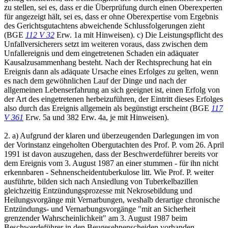
zu stellen, sei es, dass er die Überprüfung durch einen Oberexperten
für angezeigt hält, sei es, dass er ohne Oberexpertise vom Ergebnis
des Gerichtsgutachtens abweichende Schlussfolgerungen zieht
(BGE
112 V 32
Erw. 1a mit Hinweisen). c) Die Leistungspflicht des
Unfallversicherers setzt im weiteren voraus, dass zwischen dem
Unfallereignis und dem eingetretenen Schaden ein adäquater
Kausalzusammenhang besteht. Nach der Rechtsprechung hat ein
Ereignis dann als adäquate Ursache eines Erfolges zu gelten, wenn
es nach dem gewöhnlichen Lauf der Dinge und nach der
allgemeinen Lebenserfahrung an sich geeignet ist, einen Erfolg von
der Art des eingetretenen herbeizuführen, der Eintritt dieses Erfolges
also durch das Ereignis allgemein als begünstigt erscheint (BGE
117
V 361
Erw. 5a und 382 Erw. 4a, je mit Hinweisen).
2. a) Aufgrund der klaren und überzeugenden Darlegungen im von
der Vorinstanz eingeholten Obergutachten des Prof. P. vom 26. April
1991 ist davon auszugehen, dass der Beschwerdeführer bereits vor
dem Ereignis vom 3. August 1987 an einer stummen - für ihn nicht
erkennbaren - Sehnenscheidentuberkulose litt. Wie Prof. P. weiter
ausführte, bilden sich nach Ansiedlung von Tuberkelbazillen
gleichzeitig Entzündungsprozesse mit Nekrosebildung und
Heilungsvorgänge mit Vernarbungen, weshalb derartige chronische
Entzündungs- und Vernarbungsvorgänge "mit an Sicherheit
grenzender Wahrscheinlichkeit" am 3. August 1987 beim
Beschwerdeführer in den Beugesehnenscheiden vorhanden