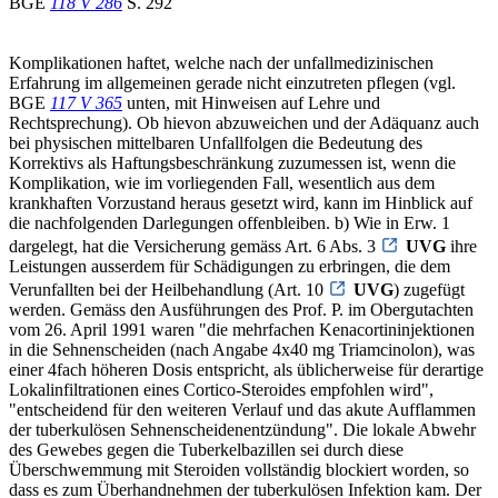
BGE
118 V 286
S. 292
Komplikationen haftet, welche nach der unfallmedizinischen
Erfahrung im allgemeinen gerade nicht einzutreten pflegen (vgl.
BGE
117 V 365
unten, mit Hinweisen auf Lehre und
Rechtsprechung). Ob hievon abzuweichen und der Adäquanz auch
bei physischen mittelbaren Unfallfolgen die Bedeutung des
Korrektivs als Haftungsbeschränkung zuzumessen ist, wenn die
Komplikation, wie im vorliegenden Fall, wesentlich aus dem
krankhaften Vorzustand heraus gesetzt wird, kann im Hinblick auf
die nachfolgenden Darlegungen offenbleiben. b) Wie in Erw. 1
dargelegt, hat die Versicherung gemäss Art. 6 Abs. 3
UVG
ihre
Leistungen ausserdem für Schädigungen zu erbringen, die dem
Verunfallten bei der Heilbehandlung (Art. 10
UVG
) zugefügt
werden. Gemäss den Ausführungen des Prof. P. im Obergutachten
vom 26. April 1991 waren "die mehrfachen Kenacortininjektionen
in die Sehnenscheiden (nach Angabe 4x40 mg Triamcinolon), was
einer 4fach höheren Dosis entspricht, als üblicherweise für derartige
Lokalinfiltrationen eines Cortico-Steroides empfohlen wird",
"entscheidend für den weiteren Verlauf und das akute Aufflammen
der tuberkulösen Sehnenscheidenentzündung". Die lokale Abwehr
des Gewebes gegen die Tuberkelbazillen sei durch diese
Überschwemmung mit Steroiden vollständig blockiert worden, so
dass es zum Überhandnehmen der tuberkulösen Infektion kam. Der