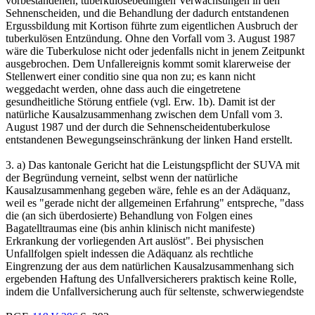
vorbestandenen, tuberkulosebedingten Verwachsungen in den
Sehnenscheiden, und die Behandlung der dadurch entstandenen
Ergussbildung mit Kortison führte zum eigentlichen Ausbruch der
tuberkulösen Entzündung. Ohne den Vorfall vom 3. August 1987
wäre die Tuberkulose nicht oder jedenfalls nicht in jenem Zeitpunkt
ausgebrochen. Dem Unfallereignis kommt somit klarerweise der
Stellenwert einer conditio sine qua non zu; es kann nicht
weggedacht werden, ohne dass auch die eingetretene
gesundheitliche Störung entfiele (vgl. Erw. 1b). Damit ist der
natürliche Kausalzusammenhang zwischen dem Unfall vom 3.
August 1987 und der durch die Sehnenscheidentuberkulose
entstandenen Bewegungseinschränkung der linken Hand erstellt.
3. a) Das kantonale Gericht hat die Leistungspflicht der SUVA mit
der Begründung verneint, selbst wenn der natürliche
Kausalzusammenhang gegeben wäre, fehle es an der Adäquanz,
weil es "gerade nicht der allgemeinen Erfahrung" entspreche, "dass
die (an sich überdosierte) Behandlung von Folgen eines
Bagatelltraumas eine (bis anhin klinisch nicht manifeste)
Erkrankung der vorliegenden Art auslöst". Bei physischen
Unfallfolgen spielt indessen die Adäquanz als rechtliche
Eingrenzung der aus dem natürlichen Kausalzusammenhang sich
ergebenden Haftung des Unfallversicherers praktisch keine Rolle,
indem die Unfallversicherung auch für seltenste, schwerwiegendste