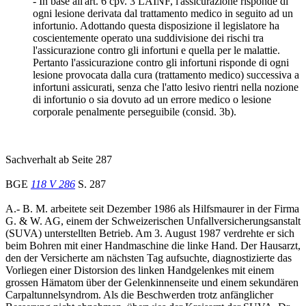
- In base all'art. 6 cpv. 3 LAINF, l'assicurazione risponde di
ogni lesione derivata dal trattamento medico in seguito ad un
infortunio. Adottando questa disposizione il legislatore ha
coscientemente operato una suddivisione dei rischi tra
l'assicurazione contro gli infortuni e quella per le malattie.
Pertanto l'assicurazione contro gli infortuni risponde di ogni
lesione provocata dalla cura (trattamento medico) successiva a
infortuni assicurati, senza che l'atto lesivo rientri nella nozione
di infortunio o sia dovuto ad un errore medico o lesione
corporale penalmente perseguibile (consid. 3b).
Sachverhalt ab Seite 287
BGE
118 V 286
S. 287
A.- B. M. arbeitete seit Dezember 1986 als Hilfsmaurer in der Firma
G. & W. AG, einem der Schweizerischen Unfallversicherungsanstalt
(SUVA) unterstellten Betrieb. Am 3. August 1987 verdrehte er sich
beim Bohren mit einer Handmaschine die linke Hand. Der Hausarzt,
den der Versicherte am nächsten Tag aufsuchte, diagnostizierte das
Vorliegen einer Distorsion des linken Handgelenkes mit einem
grossen Hämatom über der Gelenkinnenseite und einem sekundären
Carpaltunnelsyndrom. Als die Beschwerden trotz anfänglicher