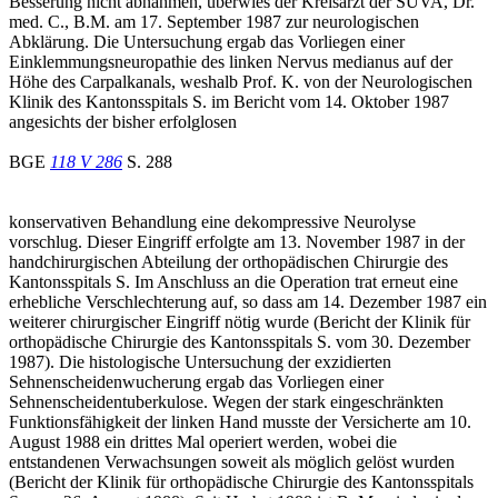
Besserung nicht abnahmen, überwies der Kreisarzt der SUVA, Dr.
med. C., B.M. am 17. September 1987 zur neurologischen
Abklärung. Die Untersuchung ergab das Vorliegen einer
Einklemmungsneuropathie des linken Nervus medianus auf der
Höhe des Carpalkanals, weshalb Prof. K. von der Neurologischen
Klinik des Kantonsspitals S. im Bericht vom 14. Oktober 1987
angesichts der bisher erfolglosen
BGE
118 V 286
S. 288
konservativen Behandlung eine dekompressive Neurolyse
vorschlug. Dieser Eingriff erfolgte am 13. November 1987 in der
handchirurgischen Abteilung der orthopädischen Chirurgie des
Kantonsspitals S. Im Anschluss an die Operation trat erneut eine
erhebliche Verschlechterung auf, so dass am 14. Dezember 1987 ein
weiterer chirurgischer Eingriff nötig wurde (Bericht der Klinik für
orthopädische Chirurgie des Kantonsspitals S. vom 30. Dezember
1987). Die histologische Untersuchung der exzidierten
Sehnenscheidenwucherung ergab das Vorliegen einer
Sehnenscheidentuberkulose. Wegen der stark eingeschränkten
Funktionsfähigkeit der linken Hand musste der Versicherte am 10.
August 1988 ein drittes Mal operiert werden, wobei die
entstandenen Verwachsungen soweit als möglich gelöst wurden
(Bericht der Klinik für orthopädische Chirurgie des Kantonsspitals