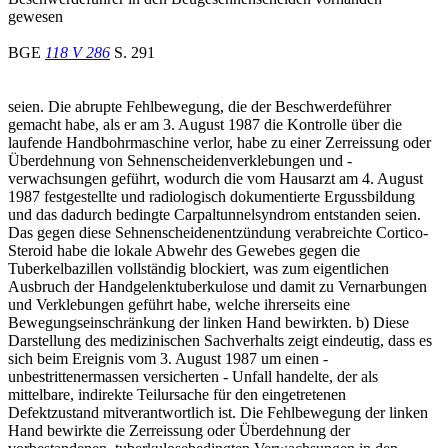
gewesen
BGE
118 V 286
S. 291
seien. Die abrupte Fehlbewegung, die der Beschwerdeführer
gemacht habe, als er am 3. August 1987 die Kontrolle über die
laufende Handbohrmaschine verlor, habe zu einer Zerreissung oder
Überdehnung von Sehnenscheidenverklebungen und -
verwachsungen geführt, wodurch die vom Hausarzt am 4. August
1987 festgestellte und radiologisch dokumentierte Ergussbildung
und das dadurch bedingte Carpaltunnelsyndrom entstanden seien.
Das gegen diese Sehnenscheidenentzündung verabreichte Cortico-
Steroid habe die lokale Abwehr des Gewebes gegen die
Tuberkelbazillen vollständig blockiert, was zum eigentlichen
Ausbruch der Handgelenktuberkulose und damit zu Vernarbungen
und Verklebungen geführt habe, welche ihrerseits eine
Bewegungseinschränkung der linken Hand bewirkten. b) Diese
Darstellung des medizinischen Sachverhalts zeigt eindeutig, dass es
sich beim Ereignis vom 3. August 1987 um einen -
unbestrittenermassen versicherten - Unfall handelte, der als
mittelbare, indirekte Teilursache für den eingetretenen
Defektzustand mitverantwortlich ist. Die Fehlbewegung der linken
Hand bewirkte die Zerreissung oder Überdehnung der