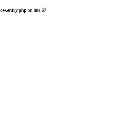
how.entry.php
on line
67