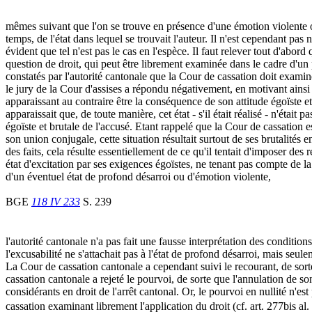
mêmes suivant que l'on se trouve en présence d'une émotion violente 
temps, de l'état dans lequel se trouvait l'auteur. Il n'est cependant pa
évident que tel n'est pas le cas en l'espèce. Il faut relever tout d'abor
question de droit, qui peut être librement examinée dans le cadre d'un
constatés par l'autorité cantonale que la Cour de cassation doit examine
le jury de la Cour d'assises a répondu négativement, en motivant ainsi s
apparaissant au contraire être la conséquence de son attitude égoïste et
apparaissait que, de toute manière, cet état - s'il était réalisé - n'étai
égoïste et brutale de l'accusé. Etant rappelé que la Cour de cassation es
son union conjugale, cette situation résultait surtout de ses brutalités
des faits, cela résulte essentiellement de ce qu'il tentait d'imposer des 
état d'excitation par ses exigences égoïstes, ne tenant pas compte de l
d'un éventuel état de profond désarroi ou d'émotion violente,
BGE
118 IV 233
S. 239
l'autorité cantonale n'a pas fait une fausse interprétation des condition
l'excusabilité ne s'attachait pas à l'état de profond désarroi, mais seul
La Cour de cassation cantonale a cependant suivi le recourant, de sorte 
cassation cantonale a rejeté le pourvoi, de sorte que l'annulation de so
considérants en droit de l'arrêt cantonal. Or, le pourvoi en nullité n'
cassation examinant librement l'application du droit (cf. art. 277bis al.