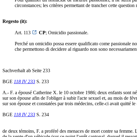
circonstances; les critères permettant de trancher cette question
Regesto (it):
Art. 113
CP
; Omicidio passionale.
Perché un omicidio possa essere qualificato come passionale non ba
che permettono di decidere al riguardo non sono necessariamente 
Sachverhalt ab Seite 233
BGE
118 IV 233
S. 233
A.- F. a épousé Catherine X. le 10 octobre 1986; deux enfants sont nés
sur son épouse afin de l'obliger à subir l'acte sexuel et, au mois de fév
sur son épouse et constatées par trois médecins, celle-ci avait quitté l
BGE
118 IV 233
S. 234
de deux témoins, F. a proféré des menaces de mort contre sa femme. Le 
de la vente d'un véhicule (sur ce point l'arrêt cantonal, duquel il ress