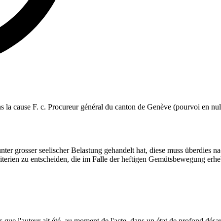
ans la cause F. c. Procureur général du canton de Genève (pourvoi en null
unter grosser seelischer Belastung gehandelt hat, diese muss überdies 
iterien zu entscheiden, die im Falle der heftigen Gemütsbewegung erheb
 que l'auteur ait été, au moment de l'acte, dans un état de profond désarr