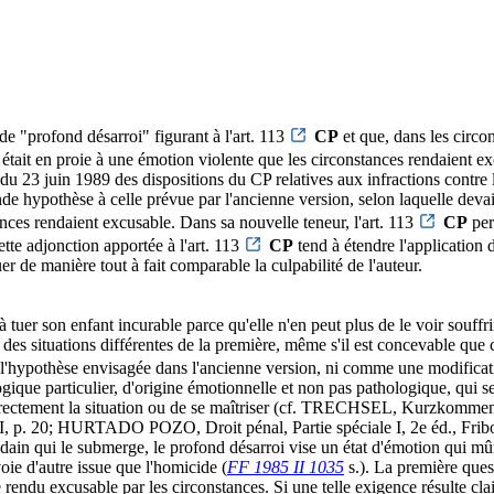
de "profond désarroi" figurant à l'art. 113
CP
et que, dans les circon
'il était en proie à une émotion violente que les circonstances rendaient 
 du 23 juin 1989 des dispositions du CP relatives aux infractions contre la
nde hypothèse à celle prévue par l'ancienne version, selon laquelle deva
tances rendaient excusable. Dans sa nouvelle teneur, l'art. 113
CP
per
ette adjonction apportée à l'art. 113
CP
tend à étendre l'application d
 de manière tout à fait comparable la culpabilité de l'auteur.
uer son enfant incurable parce qu'elle n'en peut plus de le voir souffrir 
 des situations différentes de la première, même s'il est concevable que 
l'hypothèse envisagée dans l'ancienne version, ni comme une modificatio
que particulier, d'origine émotionnelle et non pas pathologique, qui se 
r correctement la situation ou de se maîtriser (cf. TRECHSEL, Kurzkomm
, p. 20; HURTADO POZO, Droit pénal, Partie spéciale I, 2e éd., Fribo
udain qui le submerge, le profond désarroi vise un état d'émotion qui 
oie d'autre issue que l'homicide (
FF 1985 II 1035
s.). La première quest
e rendu excusable par les circonstances. Si une telle exigence résulte cla