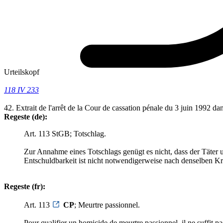
Urteilskopf
118 IV 233
42. Extrait de l'arrêt de la Cour de cassation pénale du 3 juin 1992 d
Regeste (de):
Art. 113 StGB; Totschlag.
Zur Annahme eines Totschlags genügt es nicht, dass der Täter 
Entschuldbarkeit ist nicht notwendigerweise nach denselben Kr
Regeste (fr):
Art. 113
CP
; Meurtre passionnel.
Pour qualifier un homicide de meurtre passionnel, il ne suffit pas