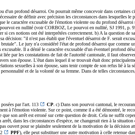
ou d'un profond désarroi. On pourrait même concevoir dans certaines ci
s nécessaire de définir avec précision les circonstances dans lesquelles le
d que le caractère excusable de l'émotion violente ou du profond désarroi 
 pourvoi en nullité (voir CORBOZ, Le pourvoi en nullité, SJ 1991, p. 95 e
r si ces notions ont été interprétées correctement. b) A la question de s
a décision: "il n'est pas établi que l'éventuel désarroi de F. serait excu
 brutale". Le jury n'a considéré l'état de profond désarroi que comme une
t pas excusable. Il a dénié le caractère excusable d'un éventuel profond dés
t liée par les constatations de fait de l'autorité cantonale, il faut obser
 envers son épouse. L'état dans lequel il se trouvait était donc principale
relations sexuelles à son épouse, sans tenir compte de son refus lié à la s
a personnalité et de la volonté de sa femme. Dans de telles circonstances
s posées par l'art. 113
CP
. c) Dans son pourvoi cantonal, le recourant
ement à l'émotion violente. Sur ce point, comme il a été démontré, le reco
que son arrêt est erroné sur cette question de droit. Cela ne suffit cepe
n arrêt, dans les circonstances d'espèce, ne changerait rien à la situati
est pas ouvert pour se plaindre seulement de la motivation de la décision
 2
PPF
), elle peut substituer une autre motivation à celle retenue dans