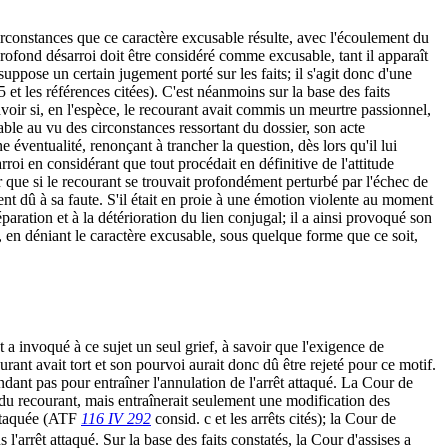
rconstances que ce caractère excusable résulte, avec l'écoulement du
 profond désarroi doit être considéré comme excusable, tant il apparaît
suppose un certain jugement porté sur les faits; il s'agit donc d'une
t les références citées). C'est néanmoins sur la base des faits
avoir si, en l'espèce, le recourant avait commis un meurtre passionnel,
sable au vu des circonstances ressortant du dossier, son acte
 éventualité, renonçant à trancher la question, dès lors qu'il lui
arroi en considérant que tout procédait en définitive de l'attitude
ver que si le recourant se trouvait profondément perturbé par l'échec de
ment dû à sa faute. S'il était en proie à une émotion violente au moment
éparation et à la détérioration du lien conjugal; il a ainsi provoqué son
, en déniant le caractère excusable, sous quelque forme que ce soit,
 a invoqué à ce sujet un seul grief, à savoir que l'exigence de
urant avait tort et son pourvoi aurait donc dû être rejeté pour ce motif.
ndant pas pour entraîner l'annulation de l'arrêt attaqué. La Cour de
on du recourant, mais entraînerait seulement une modification des
 attaquée (ATF
116 IV 292
consid. c et les arrêts cités); la Cour de
 l'arrêt attaqué. Sur la base des faits constatés, la Cour d'assises a