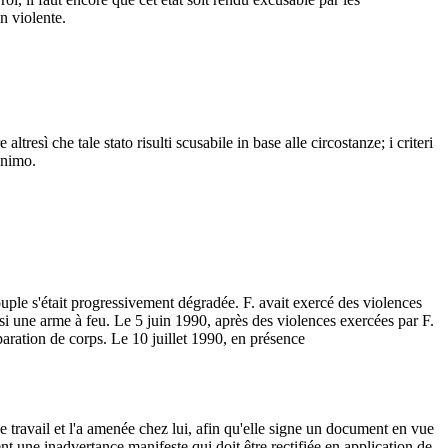
n violente.
resì che tale stato risulti scusabile in base alle circostanze; i criteri
animo.
uple s'était progressivement dégradée. F. avait exercé des violences
saisi une arme à feu. Le 5 juin 1990, après des violences exercées par F.
éparation de corps. Le 10 juillet 1990, en présence
 travail et l'a amenée chez lui, afin qu'elle signe un document en vue
ent une inadvertance manifeste qui doit être rectifiée en application de