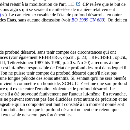
ral relatif à la modification de l'art. 113
CP
relève que le but de
essions aigu s qui se seraient manifestées de manière relativement
5
s.). Le caractère excusable de l'état de profond désarroi a en outre
 des Etats, sans aucune discussion (voir
BO 1989 CN 680
). On doit en
 de profond désarroi, sans tenir compte des circonstances qui ont
constances (voir également REHBERG, op.cit., p. 23; TRECHSEL, op.cit.,
eilrevisionen 1987 bis 1990, p. 20 s. No 20) a recours à une
ur est lui-même responsable de l'état de profond désarroi dans lequel il
n ne puisse tenir compte du profond désarroi que s'il n'est pas
une longue période des soins attentifs. Si, sentant qu'il ne sera bientôt
e, il en vient à commettre un homicide, SCHULTZ estime que son profond
nce qui existe entre l'émotion violente et le profond désarroi. Le
ner s'il a été provoqué fautivement par l'auteur lui-même. En revanche,
ses ne peuvent souvent pas être élucidées avec autant de précision et ne
isageable qu'un comportement fautif constaté à un moment donné soit
l'on doit admettre que le profond désarroi ne peut être retenu que
ait excusable ne seront pas forcément les