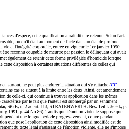
stances d'espèce, cette qualification aurait dû être retenue. Selon l'art.
excusable, ou qu'il était au moment de l'acte dans un état de profond
 vie et l'intégrité corporelle, entrée en vigueur le 1er janvier 1990
it être reconnu coupable de meurtre par passion le délinquant qui avait
met également de retenir cette forme privilégiée d'homicide lorsque
e cette disposition à certaines situations différentes de celles qui
et, surtout, ne peut plus endurer la situation qui s'y rattache (
FF
certains cas se situent à la limite entre les deux. Ainsi, cet amendement
n de celle-ci, qui continue à trouver application dans les mêmes
caractérise par le fait que l'auteur est submergé par un sentiment
entar, StGB, n. 2 ad art. 113; STRATENWERTH, Bes. Teil I, 3e éd., p.
urg 1991, p. 44 No 86). Tandis que l'émotion violente suppose que
mûrit pendant une longue période progressivement, couve pendant
ion que pose l'application de cette disposition ainsi modifiée est de
irement du texte légal s'agissant de l'émotion violente, elle ne s'impose