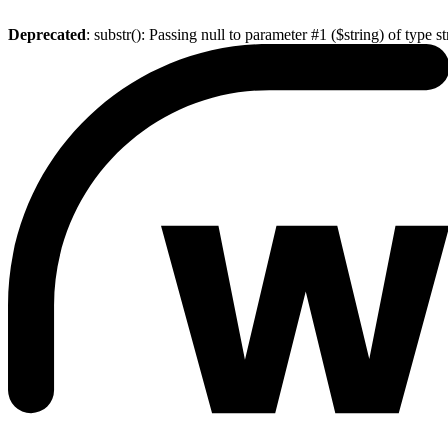
Deprecated
: substr(): Passing null to parameter #1 ($string) of type s