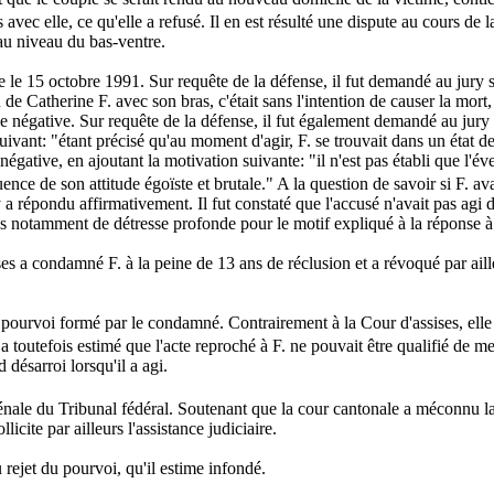
es avec elle, ce qu'elle a refusé. Il en est résulté une dispute au cours d
 au niveau du bas-ventre.
le 15 octobre 1991. Sur requête de la défense, il fut demandé au jury s
ou de Catherine F. avec son bras, c'était sans l'intention de causer la mo
e négative. Sur requête de la défense, il fut également demandé au jury 
ivant: "étant précisé qu'au moment d'agir, F. se trouvait dans un état d
gative, en ajoutant la motivation suivante: "il n'est pas établi que l'év
uence de son attitude égoïste et brutale." A la question de savoir si F. a
a répondu affirmativement. Il fut constaté que l'accusé n'avait pas agi d
es notamment de détresse profonde pour le motif expliqué à la réponse à la
es a condamné F. à la peine de 13 ans de réclusion et a révoqué par aille
e pourvoi formé par le condamné. Contrairement à la Cour d'assises, elle
e a toutefois estimé que l'acte reproché à F. ne pouvait être qualifié de m
désarroi lorsqu'il a agi.
n pénale du Tribunal fédéral. Soutenant que la cour cantonale a méconnu l
licite par ailleurs l'assistance judiciaire.
 rejet du pourvoi, qu'il estime infondé.