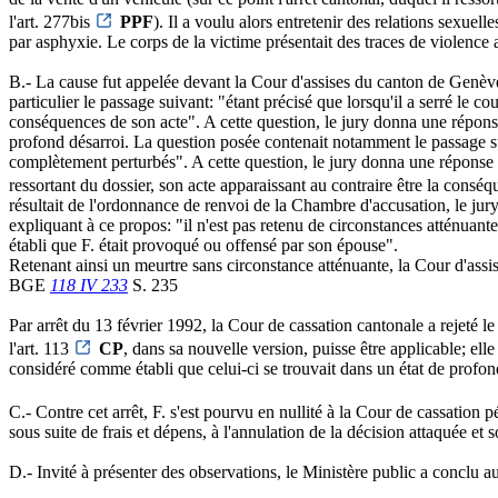
l'art. 277bis
PPF
). Il a voulu alors entretenir des relations sexuell
par asphyxie. Le corps de la victime présentait des traces de violence
B.- La cause fut appelée devant la Cour d'assises du canton de Genève 
particulier le passage suivant: "étant précisé que lorsqu'il a serré le c
conséquences de son acte". A cette question, le jury donna une répons
profond désarroi. La question posée contenait notamment le passage su
complètement perturbés". A cette question, le jury donna une réponse né
ressortant du dossier, son acte apparaissant au contraire être la conséq
résultait de l'ordonnance de renvoi de la Chambre d'accusation, le jury 
expliquant à ce propos: "il n'est pas retenu de circonstances atténuant
établi que F. était provoqué ou offensé par son épouse".
Retenant ainsi un meurtre sans circonstance atténuante, la Cour d'assis
BGE
118 IV 233
S. 235
Par arrêt du 13 février 1992, la Cour de cassation cantonale a rejeté l
l'art. 113
CP
, dans sa nouvelle version, puisse être applicable; ell
considéré comme établi que celui-ci se trouvait dans un état de profond 
C.- Contre cet arrêt, F. s'est pourvu en nullité à la Cour de cassatio
sous suite de frais et dépens, à l'annulation de la décision attaquée et sol
D.- Invité à présenter des observations, le Ministère public a conclu au