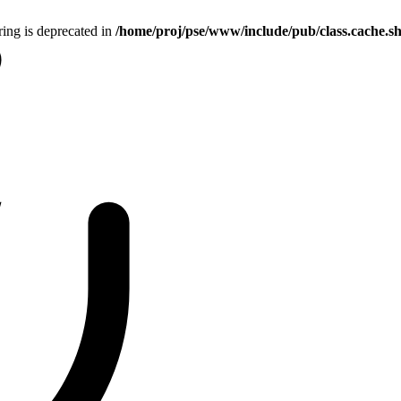
tring is deprecated in
/home/proj/pse/www/include/pub/class.cache.s