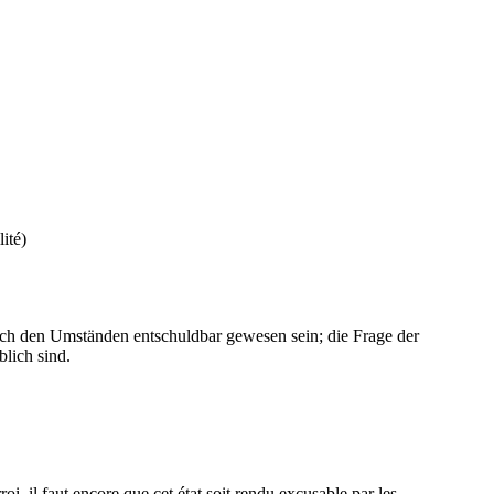
ité)
nach den Umständen entschuldbar gewesen sein; die Frage der
lich sind.
oi, il faut encore que cet état soit rendu excusable par les