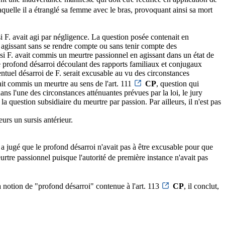
e laquelle il a étranglé sa femme avec le bras, provoquant ainsi sa mort
i F. avait agi par négligence. La question posée contenait en
rt, agissant sans se rendre compte ou sans tenir compte des
si F. avait commis un meurtre passionnel en agissant dans un état de
e profond désarroi découlant des rapports familiaux et conjugaux
entuel désarroi de F. serait excusable au vu des circonstances
vait commis un meurtre au sens de l'art. 111
CP
, question qui
ans l'une des circonstances atténuantes prévues par la loi, le jury
 question subsidiaire du meurtre par passion. Par ailleurs, il n'est pas
urs un sursis antérieur.
 a jugé que le profond désarroi n'avait pas à être excusable pour que
eurtre passionnel puisque l'autorité de première instance n'avait pas
a notion de "profond désarroi" contenue à l'art. 113
CP
, il conclut,