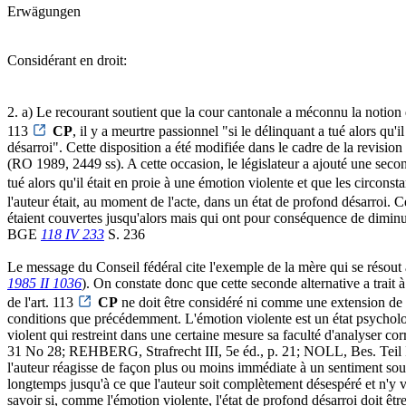
Erwägungen
Considérant en droit:
2. a) Le recourant soutient que la cour cantonale a méconnu la notion 
113
CP
, il y a meurtre passionnel "si le délinquant a tué alors qu
désarroi". Cette disposition a été modifiée dans le cadre de la revision
(RO 1989, 2449 ss). A cette occasion, le législateur a ajouté une seco
tué alors qu'il était en proie à une émotion violente et que les circons
l'auteur était, au moment de l'acte, dans un état de profond désarroi. C
étaient couvertes jusqu'alors mais qui ont pour conséquence de diminuer
BGE
118 IV 233
S. 236
Le message du Conseil fédéral cite l'exemple de la mère qui se résout à t
1985 II 1036
). On constate donc que cette seconde alternative a trait à
de l'art. 113
CP
ne doit être considéré ni comme une extension de 
conditions que précédemment. L'émotion violente est un état psychologi
violent qui restreint dans une certaine mesure sa faculté d'analyse
31 No 28; REHBERG, Strafrecht III, 5e éd., p. 21; NOLL, Bes. Teil I
l'auteur réagisse de façon plus ou moins immédiate à un sentiment so
longtemps jusqu'à ce que l'auteur soit complètement désespéré et n'y v
savoir si, comme l'émotion violente, l'état de profond désarroi doit êtr