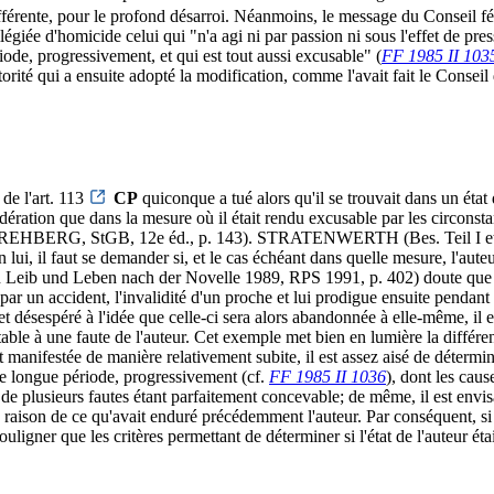
férente, pour le profond désarroi. Néanmoins, le message du Conseil fédé
ilégiée d'homicide celui qui "n'a agi ni par passion ni sous l'effet de pr
ode, progressivement, et qui est tout aussi excusable" (
FF 1985 II 103
rité qui a ensuite adopté la modification, comme l'avait fait le Conseil
 de l'art. 113
CP
quiconque a tué alors qu'il se trouvait dans un état
onsidération que dans la mesure où il était rendu excusable par les cir
HBERG, StGB, 12e éd., p. 143). STRATENWERTH (Bes. Teil I et II, T
lui, il faut se demander si, et le cas échéant dans quelle mesure, l'aute
n Leib und Leben nach der Novelle 1989, RPS 1991, p. 402) doute que l'o
 par un accident, l'invalidité d'un proche et lui prodigue ensuite pendant 
té et désespéré à l'idée que celle-ci sera alors abandonnée à elle-mêm
putable à une faute de l'auteur. Cet exemple met bien en lumière la différe
t manifestée de manière relativement subite, il est assez aisé de détermi
ne longue période, progressivement (cf.
FF 1985 II 1036
), dont les cau
 de plusieurs fautes étant parfaitement concevable; de même, il est env
 raison de ce qu'avait enduré précédemment l'auteur. Par conséquent, si 
ouligner que les critères permettant de déterminer si l'état de l'auteur ét