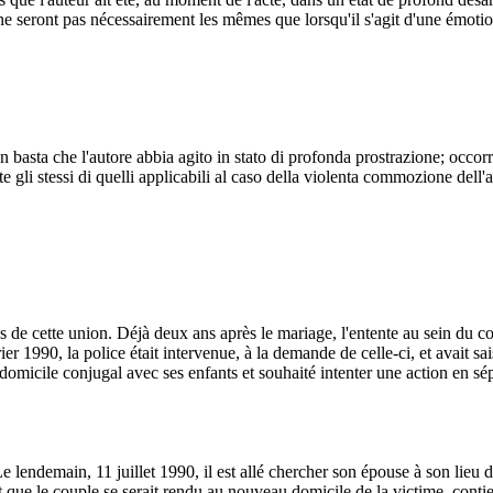
 ne seront pas nécessairement les mêmes que lorsqu'il s'agit d'une émotio
sta che l'autore abbia agito in stato di profonda prostrazione; occorre alt
gli stessi di quelli applicabili al caso della violenta commozione dell'
 de cette union. Déjà deux ans après le mariage, l'entente au sein du co
rier 1990, la police était intervenue, à la demande de celle-ci, et avait 
e domicile conjugal avec ses enfants et souhaité intenter une action en s
lendemain, 11 juillet 1990, il est allé chercher son épouse à son lieu de
ort que le couple se serait rendu au nouveau domicile de la victime, conti