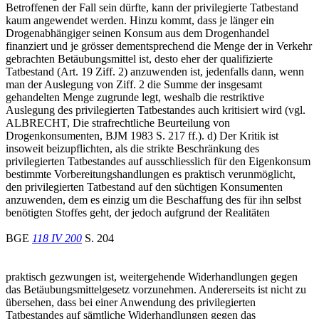
Betroffenen der Fall sein dürfte, kann der privilegierte Tatbestand
kaum angewendet werden. Hinzu kommt, dass je länger ein
Drogenabhängiger seinen Konsum aus dem Drogenhandel
finanziert und je grösser dementsprechend die Menge der in Verkehr
gebrachten Betäubungsmittel ist, desto eher der qualifizierte
Tatbestand (Art. 19 Ziff. 2) anzuwenden ist, jedenfalls dann, wenn
man der Auslegung von Ziff. 2 die Summe der insgesamt
gehandelten Menge zugrunde legt, weshalb die restriktive
Auslegung des privilegierten Tatbestandes auch kritisiert wird (vgl.
ALBRECHT, Die strafrechtliche Beurteilung von
Drogenkonsumenten, BJM 1983 S. 217 ff.). d) Der Kritik ist
insoweit beizupflichten, als die strikte Beschränkung des
privilegierten Tatbestandes auf ausschliesslich für den Eigenkonsum
bestimmte Vorbereitungshandlungen es praktisch verunmöglicht,
den privilegierten Tatbestand auf den süchtigen Konsumenten
anzuwenden, dem es einzig um die Beschaffung des für ihn selbst
benötigten Stoffes geht, der jedoch aufgrund der Realitäten
BGE
118 IV 200
S. 204
praktisch gezwungen ist, weitergehende Widerhandlungen gegen
das Betäubungsmittelgesetz vorzunehmen. Andererseits ist nicht zu
übersehen, dass bei einer Anwendung des privilegierten
Tatbestandes auf sämtliche Widerhandlungen gegen das