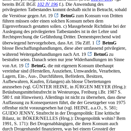
bereits BGE BGE
102 IV 196
f.). Die Anwendung des
privilegierten Tatbestandes kommt deshalb nicht in Betracht, sobald
die Verstösse gegen Art. 19
BetmG
zum Konsum von Dritten
führen müssen oder einen solchen Konsum neben dem
Eigenverbrauch gestatten sollen. c) Massgebende Richtlinie bei der
Auslegung des privilegierten Tatbestandes ist in der Lehre und
Rechtsprechung die Gefährdung Dritter. Dementsprechend wird
überwiegend hervorgehoben, dass Art. 19a Ziff. 1
BetmG
blosse Beschaffungshandlungen, diese aber umfassend privilegiere,
während Weitergabehandlungen nach Art. 19
BetmG
zu
bestrafen seien. Danach seien nur jene Widerhandlungen im Sinne
von Art. 19
BetmG
, die mit eigenem Konsum überhaupt
vereinbar sind (Herstellen, Ausziehen, Umwandeln, Verarbeiten,
Lagern, Ein-, Aus-, Durchführen, Befördern, Besitzen,
Aufbewahren, Kaufen, Erlangen) als blosse Übertretungen
anzusehen (vgl. GÜNTER HEINE, in JÜRGEN MEYER (Hrsg.):
Betäubungsmittelstrafrecht in Westeuropa, Freiburg i.Br. 1987 S.
580 f. mit Hinweisen). Allerdings ist nicht zu übersehen, dass diese
Auffassung zu Konsequenzen führt, die der Gesetzgeber von 1975
offenbar nicht vorausgesehen hat (vgl. HEINE, a.a.O., S. 581;
GUIDO JENNY, Strafrecht in der Drogenpolitik: Eine kritische
Bilanz, in: BÖKER/NELLES (Hrsg.): Drogenpolitik wohin? Bern
1991, S. 171): Bei Drogenabhängigen, die ihren Konsum auch
durch Drogenhandel finanzieren, was bei einem Grossteil der