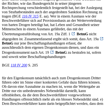
der Richter, wie das Bundesgericht in seiner jüngeren
Rechtsprechung verschiedentlich festgestellt hat, bei der Auslegung
von Straftatbeständen auch der angedrohten Sanktion Rechnung zu
tragen (BGE
116 IV 315
E. aa). Wer in einem Ausmass wie der
Beschwerdeführer sich auf Provisionsbasis an der Weiterverteilung
von harten Drogen beteiligt hat, hat Leben und Gesundheit seiner
Mitmenschen in einem Ausmass gefährdet, das mit der
Übertretungsstrafdrohung von Art. 19a Ziff. 1
BetmG
nicht
abgegolten ist. Zusammenfassend ergibt sich somit, dass Art. 19a
BetmG
nur jene Beschaffungshandlungen erfasst, die
ausschliesslich dem eigenen Drogenkonsum dienen, und dass ein
Drogenkonsument nach Art. 19
BetmG
zu bestrafen ist, sofern
und soweit seine Beschaffungshandlungen
BGE
118 IV 200
S. 205
für den Eigenkonsum tatsächlich auch zum Drogenkonsum Dritter
führen oder im Sinne einer konkreten Gefahr dazu führen können.
Ob davon eine Ausnahme zu machen ist, wenn die Weitergabe an
Dritte nur ein unbedeutendes Nebendelikt darstellt, kann
offenbleiben, da die dem Beschwerdeführer vorgeworfenen
Handlungen offensichtlich mehr als ein blosses Nebendelikt sind. e)
Dem Beschwerdeführer kann darin beigepflichtet werden, dass dem