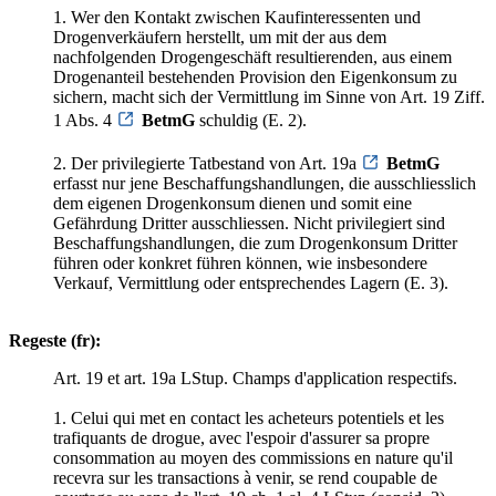
1. Wer den Kontakt zwischen Kaufinteressenten und
Drogenverkäufern herstellt, um mit der aus dem
nachfolgenden Drogengeschäft resultierenden, aus einem
Drogenanteil bestehenden Provision den Eigenkonsum zu
sichern, macht sich der Vermittlung im Sinne von Art. 19 Ziff.
1 Abs. 4
BetmG
schuldig (E. 2).
2. Der privilegierte Tatbestand von Art. 19a
BetmG
erfasst nur jene Beschaffungshandlungen, die ausschliesslich
dem eigenen Drogenkonsum dienen und somit eine
Gefährdung Dritter ausschliessen. Nicht privilegiert sind
Beschaffungshandlungen, die zum Drogenkonsum Dritter
führen oder konkret führen können, wie insbesondere
Verkauf, Vermittlung oder entsprechendes Lagern (E. 3).
Regeste (fr):
Art. 19 et art. 19a LStup. Champs d'application respectifs.
1. Celui qui met en contact les acheteurs potentiels et les
trafiquants de drogue, avec l'espoir d'assurer sa propre
consommation au moyen des commissions en nature qu'il
recevra sur les transactions à venir, se rend coupable de