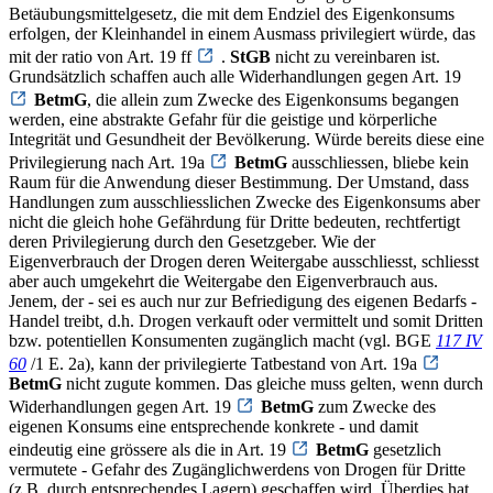
Betäubungsmittelgesetz, die mit dem Endziel des Eigenkonsums
erfolgen, der Kleinhandel in einem Ausmass privilegiert würde, das
mit der ratio von Art. 19 ff
.
StGB
nicht zu vereinbaren ist.
Grundsätzlich schaffen auch alle Widerhandlungen gegen Art. 19
BetmG
, die allein zum Zwecke des Eigenkonsums begangen
werden, eine abstrakte Gefahr für die geistige und körperliche
Integrität und Gesundheit der Bevölkerung. Würde bereits diese eine
Privilegierung nach Art. 19a
BetmG
ausschliessen, bliebe kein
Raum für die Anwendung dieser Bestimmung. Der Umstand, dass
Handlungen zum ausschliesslichen Zwecke des Eigenkonsums aber
nicht die gleich hohe Gefährdung für Dritte bedeuten, rechtfertigt
deren Privilegierung durch den Gesetzgeber. Wie der
Eigenverbrauch der Drogen deren Weitergabe ausschliesst, schliesst
aber auch umgekehrt die Weitergabe den Eigenverbrauch aus.
Jenem, der - sei es auch nur zur Befriedigung des eigenen Bedarfs -
Handel treibt, d.h. Drogen verkauft oder vermittelt und somit Dritten
bzw. potentiellen Konsumenten zugänglich macht (vgl. BGE
117 IV
60
/1 E. 2a), kann der privilegierte Tatbestand von Art. 19a
BetmG
nicht zugute kommen. Das gleiche muss gelten, wenn durch
Widerhandlungen gegen Art. 19
BetmG
zum Zwecke des
eigenen Konsums eine entsprechende konkrete - und damit
eindeutig eine grössere als die in Art. 19
BetmG
gesetzlich
vermutete - Gefahr des Zugänglichwerdens von Drogen für Dritte
(z.B. durch entsprechendes Lagern) geschaffen wird. Überdies hat