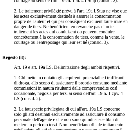
courtage au sens de l'art. 19 ch. 1 al. 4 LStup (consid. 2).
2. Le traitement privilégié prévu à l'art. 19a LStup ne vise que
les actes exclusivement destinés à assurer la consommation
propre de l'auteur et qui par conséquent excluent toute mise en
danger de tiers. Ne bénéficient en revanche pas d'un tel
traitement les actes qui conduisent ou peuvent conduire
concrètement à la consommation de tiers, comme la vente, le
courtage ou l'entreposage qui leur est lié (consid. 3).
Regesto (it):
Art. 19 e art. 19a LS. Delimitazione degli ambiti rispettivi.
1. Chi mette in contatto gli acquirenti potenziali e i trafficanti
di droga, allo scopo di assicurare il proprio consumo mediante
commissioni in natura risultanti dalle compravendite così
occasionate, negozia per terzi ai sensi dell'art. 19 n. 1 cpv. 4
LS (consid. 2).
2. La fattispecie privilegiata di cui all'art. 19a LS concerne
solo gli atti destinati esclusivamente ad assicurare il consumo
personale dell'agente e che non sono quindi suscettibili di
mettere in pericolo terzi. Non beneficiano di tale trattamento
privilegiato gli atti che comportano o possono comportare il