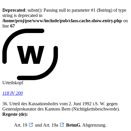
Deprecated
: substr(): Passing null to parameter #1 ($string) of type
string is deprecated in
/home/proj/pse/www/include/pub/class.cache.show.entry.php
on
line
67
Urteilskopf
118 IV 200
36. Urteil des Kassationshofes vom 2. Juni 1992 i.S. W. gegen
Generalprokurator des Kantons Bern (Nichtigkeitsbeschwerde).
Regeste (de):
Art. 19
und Art. 19a
BetmG
. Abgrenzung.