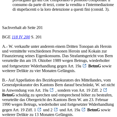
consumo da parte di terzi, come la vendita o l'intermediazione
di stupefacenti o la loro detenzione a questi fini (consid. 3).
Sachverhalt ab Seite 201
BGE
118 IV 200
S. 201
A.- W. verkaufte unter anderem einem Dritten Tonopan als Heroin
und vermittelte verschiedenen Personen Heroin und Kokain zur
Finanzierung seines Eigenkonsums. Das Strafamtsgericht von Bern
verurteilte ihn am 19. Oktober 1989 wegen Betrugs, wiederholter
und fortgesetzter Widerhandlung gegen Art. 19a
BetmG
sowie
weiterer Delikte zu vier Monaten Gefängnis.
B.- Auf Appellation des Bezirksprokurators des Mittellandes, vom
Generalprokurator des Kantons Bern darauf beschränkt, W. sei nicht
in Anwendung von Art. 19a
, sondern von Art. 19 Ziff. 2
BetmG
schuldig zu sprechen und entsprechend höher zu bestrafen,
verurteilte das Obergericht des Kantons Bern W. am 23. Februar
1990 wegen Betrugs, wiederholter und fortgesetzter Widerhandlung
gegen Art. 19 Ziff. 1
und 2
und Art. 19a
BetmG
sowie
weiterer Delikte zu 13 Monaten Gefängnis.