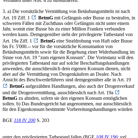
Verhalten unter Abs. 4 zu subsumieren.
3. a) Die vorsätzliche Vermittlung von Betäubungsmitteln ist nach
Art. 19 Ziff. 1
BetmG
mit Gefängnis oder Busse zu bestrafen, in
schweren Fällen mit Zuchthaus oder Gefängnis nicht unter einem
Jahr, womit eine Busse bis zu einer Million Franken verbunden
werden kann. Demgegenüber sieht der privilegierte Tatbestand von
Art. 19a Ziff. 1
BetmG
eine Strafdrohung von Haft oder Busse
bis Fr. 5'000.-- vor für die vorsätzliche Konsumation von
Betäubungsmitteln sowie für die Begehung einer Widerhandlung im
Sinne von Art. 19 "zum eigenen Konsum". Die Vorinstanz will den
privilegierten Tatbestand nur auf solche Beschaffungshandlungen
anwenden, die ausschliesslich dem eigenen Konsum dienen, nicht
aber auf die Vermittlung von Drogenkäufern an Dealer. Nach
Ansicht des Beschwerdeführers sind demgegenüber alle in Art. 19
BetmG
aufgezählten Handlungen, also auch der Drogenverkauf
und die Drogenvermittlung, ausschliesslich nach Art. 19a
BetmG
zu ahnden, sofern sie den eigenen Konsum ermöglichen
sollen. b) Das Bundesgericht hat angenommen, nur ausschliesslich
für den Eigenkonsum bestimmte Vorbereitungshandlungen würden
BGE
118 IV 200
S. 203
unter den privilegierten Tatbestand fallen (BGE
108 IV 196
; vgl.