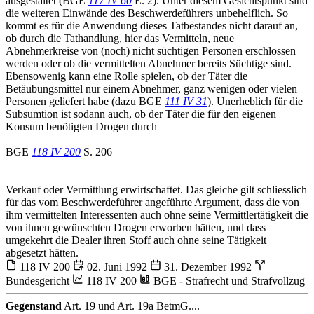
ausgestaltet (BGE
117 IV 60
E. 2). Unter diesem Gesichtspunkt sind
die weiteren Einwände des Beschwerdeführers unbehelflich. So
kommt es für die Anwendung dieses Tatbestandes nicht darauf an,
ob durch die Tathandlung, hier das Vermitteln, neue
Abnehmerkreise von (noch) nicht süchtigen Personen erschlossen
werden oder ob die vermittelten Abnehmer bereits Süchtige sind.
Ebensowenig kann eine Rolle spielen, ob der Täter die
Betäubungsmittel nur einem Abnehmer, ganz wenigen oder vielen
Personen geliefert habe (dazu BGE
111 IV 31
). Unerheblich für die
Subsumtion ist sodann auch, ob der Täter die für den eigenen
Konsum benötigten Drogen durch
BGE
118 IV 200
S. 206
Verkauf oder Vermittlung erwirtschaftet. Das gleiche gilt schliesslich
für das vom Beschwerdeführer angeführte Argument, dass die von
ihm vermittelten Interessenten auch ohne seine Vermittlertätigkeit die
von ihnen gewünschten Drogen erworben hätten, und dass
umgekehrt die Dealer ihren Stoff auch ohne seine Tätigkeit
abgesetzt hätten.
118 IV 200
02. Juni 1992
31. Dezember 1992
Bundesgericht
118 IV 200
BGE - Strafrecht und Strafvollzug
Gegenstand
Art. 19 und Art. 19a BetmG....