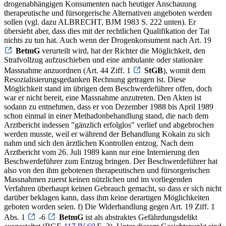
drogenabhängigen Konsumenten nach heutiger Anschauung
therapeutische und fürsorgerische Alternativen angeboten werden
sollen (vgl. dazu ALBRECHT, BJM 1983 S. 222 unten). Er
übersieht aber, dass dies mit der rechtlichen Qualifikation der Tat
nichts zu tun hat. Auch wenn der Drogenkonsument nach Art. 19
BetmG
verurteilt wird, hat der Richter die Möglichkeit, den
Strafvollzug aufzuschieben und eine ambulante oder stationäre
Massnahme anzuordnen (Art. 44 Ziff. 1
StGB
), womit dem
Resozialisierungsgedanken Rechnung getragen ist. Diese
Möglichkeit stand im übrigen dem Beschwerdeführer offen, doch
war er nicht bereit, eine Massnahme anzutreten. Den Akten ist
sodann zu entnehmen, dass er von Dezember 1988 bis April 1989
schon einmal in einer Methadonbehandlung stand, die nach dem
Arztbericht indessen "gänzlich erfolglos" verlief und abgebrochen
werden musste, weil er während der Behandlung Kokain zu sich
nahm und sich den ärztlichen Kontrollen entzog. Nach dem
Arztbericht vom 26. Juli 1989 kann nur eine Internierung den
Beschwerdeführer zum Entzug bringen. Der Beschwerdeführer hat
also von den ihm gebotenen therapeutischen und fürsorgerischen
Massnahmen zuerst keinen nützlichen und im vorliegenden
Verfahren überhaupt keinen Gebrauch gemacht, so dass er sich nicht
darüber beklagen kann, dass ihm keine derartigen Möglichkeiten
geboten worden seien. f) Die Widerhandlung gegen Art. 19 Ziff. 1
Abs. 1
-6
BetmG
ist als abstraktes Gefährdungsdelikt