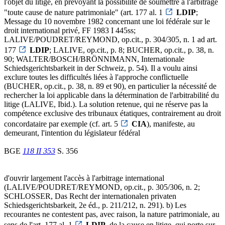
l'objet du litige, en prévoyant la possibilité de soumettre à l'arbitrage
"toute cause de nature patrimoniale" (art. 177 al. 1
LDIP
;
Message du 10 novembre 1982 concernant une loi fédérale sur le
droit international privé, FF 1983 I 445ss;
LALIVE/POUDRET/REYMOND, op.cit., p. 304/305, n. 1 ad art.
177
LDIP
; LALIVE, op.cit., p. 8; BUCHER, op.cit., p. 38, n.
90; WALTER/BOSCH/BRÖNNIMANN, Internationale
Schiedsgerichtsbarkeit in der Schweiz, p. 54). Il a voulu ainsi
exclure toutes les difficultés liées à l'approche conflictuelle
(BUCHER, op.cit., p. 38, n. 89 et 90), en particulier la nécessité de
rechercher la loi applicable dans la détermination de l'arbitrabilité du
litige (LALIVE, Ibid.). La solution retenue, qui ne réserve pas la
compétence exclusive des tribunaux étatiques, contrairement au droit
concordataire par exemple (cf. art. 5
CIA
), manifeste, au
demeurant, l'intention du législateur fédéral
BGE
118 II 353
S. 356
d'ouvrir largement l'accès à l'arbitrage international
(LALIVE/POUDRET/REYMOND, op.cit., p. 305/306, n. 2;
SCHLOSSER, Das Recht der internationalen privaten
Schiedsgerichtsbarkeit, 2e éd., p. 211/212, n. 291). b) Les
recourantes ne contestent pas, avec raison, la nature patrimoniale, au
sens de l'art. 177 al. 1
LDIP
, de la cause en litige, qui porte sur