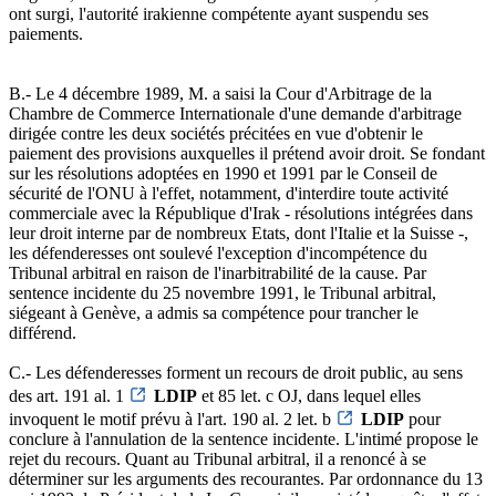
ont surgi, l'autorité irakienne compétente ayant suspendu ses
paiements.
B.- Le 4 décembre 1989, M. a saisi la Cour d'Arbitrage de la
Chambre de Commerce Internationale d'une demande d'arbitrage
dirigée contre les deux sociétés précitées en vue d'obtenir le
paiement des provisions auxquelles il prétend avoir droit. Se fondant
sur les résolutions adoptées en 1990 et 1991 par le Conseil de
sécurité de l'ONU à l'effet, notamment, d'interdire toute activité
commerciale avec la République d'Irak - résolutions intégrées dans
leur droit interne par de nombreux Etats, dont l'Italie et la Suisse -,
les défenderesses ont soulevé l'exception d'incompétence du
Tribunal arbitral en raison de l'inarbitrabilité de la cause. Par
sentence incidente du 25 novembre 1991, le Tribunal arbitral,
siégeant à Genève, a admis sa compétence pour trancher le
différend.
C.- Les défenderesses forment un recours de droit public, au sens
des art. 191 al. 1
LDIP
et 85 let. c OJ, dans lequel elles
invoquent le motif prévu à l'art. 190 al. 2 let. b
LDIP
pour
conclure à l'annulation de la sentence incidente. L'intimé propose le
rejet du recours. Quant au Tribunal arbitral, il a renoncé à se
déterminer sur les arguments des recourantes. Par ordonnance du 13