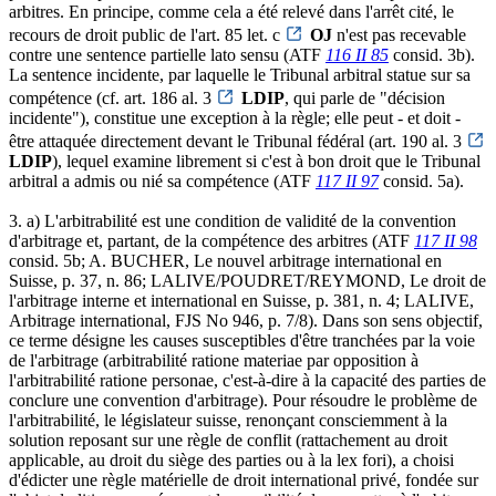
arbitres. En principe, comme cela a été relevé dans l'arrêt cité, le
recours de droit public de l'art. 85 let. c
OJ
n'est pas recevable
contre une sentence partielle lato sensu (ATF
116 II 85
consid. 3b).
La sentence incidente, par laquelle le Tribunal arbitral statue sur sa
compétence (cf. art. 186 al. 3
LDIP
, qui parle de "décision
incidente"), constitue une exception à la règle; elle peut - et doit -
être attaquée directement devant le Tribunal fédéral (art. 190 al. 3
LDIP
), lequel examine librement si c'est à bon droit que le Tribunal
arbitral a admis ou nié sa compétence (ATF
117 II 97
consid. 5a).
3. a) L'arbitrabilité est une condition de validité de la convention
d'arbitrage et, partant, de la compétence des arbitres (ATF
117 II 98
consid. 5b; A. BUCHER, Le nouvel arbitrage international en
Suisse, p. 37, n. 86; LALIVE/POUDRET/REYMOND, Le droit de
l'arbitrage interne et international en Suisse, p. 381, n. 4; LALIVE,
Arbitrage international, FJS No 946, p. 7/8). Dans son sens objectif,
ce terme désigne les causes susceptibles d'être tranchées par la voie
de l'arbitrage (arbitrabilité ratione materiae par opposition à
l'arbitrabilité ratione personae, c'est-à-dire à la capacité des parties de
conclure une convention d'arbitrage). Pour résoudre le problème de
l'arbitrabilité, le législateur suisse, renonçant consciemment à la
solution reposant sur une règle de conflit (rattachement au droit
applicable, au droit du siège des parties ou à la lex fori), a choisi
d'édicter une règle matérielle de droit international privé, fondée sur