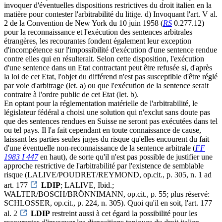
invoquer d'éventuelles dispositions restrictives du droit italien en la
matière pour contester l'arbitrabilité du litige. d) Invoquant l'art. V al.
2 de la Convention de New York du 10 juin 1958 (
RS
0.277.12)
pour la reconnaissance et l'exécution des sentences arbitrales
étrangères, les recourantes fondent également leur exception
d'incompétence sur l'impossibilité d'exécution d'une sentence rendue
contre elles qui en résulterait. Selon cette disposition, l'exécution
d'une sentence dans un Etat contractant peut être refusée si, d'après
la loi de cet Etat, l'objet du différend n'est pas susceptible d'être réglé
par voie d'arbitrage (let. a) ou que l'exécution de la sentence serait
contraire à l'ordre public de cet Etat (let. b).
En optant pour la réglementation matérielle de l'arbitrabilité, le
législateur fédéral a choisi une solution qui n'exclut sans doute pas
que des sentences rendues en Suisse ne seront pas exécutées dans tel
ou tel pays. Il l'a fait cependant en toute connaissance de cause,
laissant les parties seules juges du risque qu'elles encourent du fait
d'une éventuelle non-reconnaissance de la sentence arbitrale (
FF
1983 I 447
en haut), de sorte qu'il n'est pas possible de justifier une
approche restrictive de l'arbitrabilité par l'existence de semblable
risque (LALIVE/POUDRET/REYMOND, op.cit., p. 305, n. 1 ad
art. 177
LDIP
; LALIVE, Ibid.;
WALTER/BOSCH/BRÖNNIMANN, op.cit., p. 55; plus réservé:
SCHLOSSER, op.cit., p. 224, n. 305). Quoi qu'il en soit, l'art. 177
al. 2
LDIP
restreint aussi à cet égard la possibilité pour les