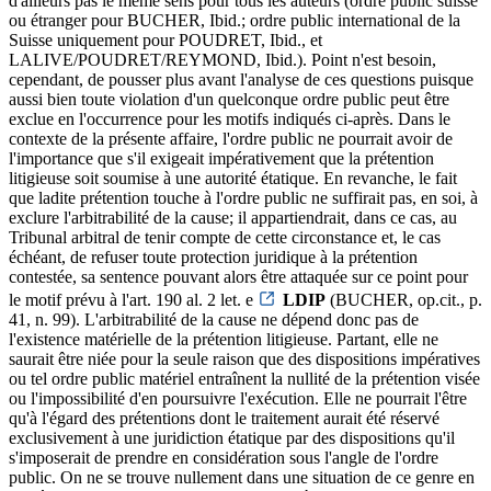
d'ailleurs pas le même sens pour tous les auteurs (ordre public suisse
ou étranger pour BUCHER, Ibid.; ordre public international de la
Suisse uniquement pour POUDRET, Ibid., et
LALIVE/POUDRET/REYMOND, Ibid.). Point n'est besoin,
cependant, de pousser plus avant l'analyse de ces questions puisque
aussi bien toute violation d'un quelconque ordre public peut être
exclue en l'occurrence pour les motifs indiqués ci-après. Dans le
contexte de la présente affaire, l'ordre public ne pourrait avoir de
l'importance que s'il exigeait impérativement que la prétention
litigieuse soit soumise à une autorité étatique. En revanche, le fait
que ladite prétention touche à l'ordre public ne suffirait pas, en soi, à
exclure l'arbitrabilité de la cause; il appartiendrait, dans ce cas, au
Tribunal arbitral de tenir compte de cette circonstance et, le cas
échéant, de refuser toute protection juridique à la prétention
contestée, sa sentence pouvant alors être attaquée sur ce point pour
le motif prévu à l'art. 190 al. 2 let. e
LDIP
(BUCHER, op.cit., p.
41, n. 99). L'arbitrabilité de la cause ne dépend donc pas de
l'existence matérielle de la prétention litigieuse. Partant, elle ne
saurait être niée pour la seule raison que des dispositions impératives
ou tel ordre public matériel entraînent la nullité de la prétention visée
ou l'impossibilité d'en poursuivre l'exécution. Elle ne pourrait l'être
qu'à l'égard des prétentions dont le traitement aurait été réservé
exclusivement à une juridiction étatique par des dispositions qu'il
s'imposerait de prendre en considération sous l'angle de l'ordre
public. On ne se trouve nullement dans une situation de ce genre en