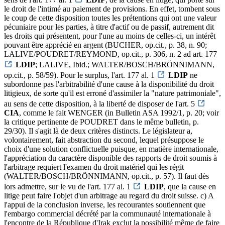
le droit de l'intimé au paiement de provisions. En effet, tombent sous
le coup de cette disposition toutes les prétentions qui ont une valeur
pécuniaire pour les parties, à titre d'actif ou de passif, autrement dit
les droits qui présentent, pour l'une au moins de celles-ci, un intérêt
pouvant être apprécié en argent (BUCHER, op.cit., p. 38, n. 90;
LALIVE/POUDRET/REYMOND, op.cit., p. 306, n. 2 ad art. 177
LDIP
; LALIVE, Ibid.; WALTER/BOSCH/BRÖNNIMANN,
op.cit., p. 58/59). Pour le surplus, l'art. 177 al. 1
LDIP
ne
subordonne pas l'arbitrabilité d'une cause à la disponibilité du droit
litigieux, de sorte qu'il est erroné d'assimiler la "nature patrimoniale",
au sens de cette disposition, à la liberté de disposer de l'art. 5
CIA
, comme le fait WENGER (in Bulletin ASA 1992/1, p. 20; voir
la critique pertinente de POUDRET dans le même bulletin, p.
29/30). Il s'agit là de deux critères distincts. Le législateur a,
volontairement, fait abstraction du second, lequel présuppose le
choix d'une solution conflictuelle puisque, en matière internationale,
l'appréciation du caractère disponible des rapports de droit soumis à
l'arbitrage requiert l'examen du droit matériel qui les régit
(WALTER/BOSCH/BRÖNNIMANN, op.cit., p. 57). Il faut dès
lors admettre, sur le vu de l'art. 177 al. 1
LDIP
, que la cause en
litige peut faire l'objet d'un arbitrage au regard du droit suisse. c) A
l'appui de la conclusion inverse, les recourantes soutiennent que
l'embargo commercial décrété par la communauté internationale à
l'encontre de la République d'Irak exclut la possibilité même de faire