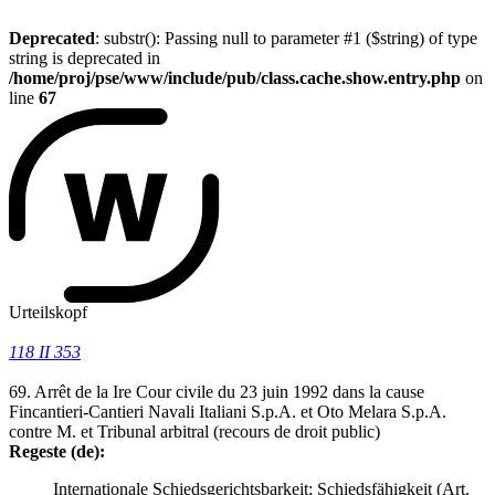
Deprecated
: substr(): Passing null to parameter #1 ($string) of type
string is deprecated in
/home/proj/pse/www/include/pub/class.cache.show.entry.php
on
line
67
Urteilskopf
118 II 353
69. Arrêt de la Ire Cour civile du 23 juin 1992 dans la cause
Fincantieri-Cantieri Navali Italiani S.p.A. et Oto Melara S.p.A.
contre M. et Tribunal arbitral (recours de droit public)
Regeste (de):
Internationale Schiedsgerichtsbarkeit; Schiedsfähigkeit (Art.