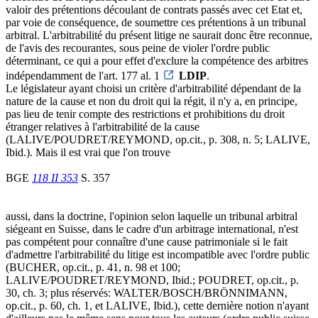
valoir des prétentions découlant de contrats passés avec cet Etat et,
par voie de conséquence, de soumettre ces prétentions à un tribunal
arbitral. L'arbitrabilité du présent litige ne saurait donc être reconnue,
de l'avis des recourantes, sous peine de violer l'ordre public
déterminant, ce qui a pour effet d'exclure la compétence des arbitres
indépendamment de l'art. 177 al. 1
LDIP
.
Le législateur ayant choisi un critère d'arbitrabilité dépendant de la
nature de la cause et non du droit qui la régit, il n'y a, en principe,
pas lieu de tenir compte des restrictions et prohibitions du droit
étranger relatives à l'arbitrabilité de la cause
(LALIVE/POUDRET/REYMOND, op.cit., p. 308, n. 5; LALIVE,
Ibid.). Mais il est vrai que l'on trouve
BGE
118 II 353
S. 357
aussi, dans la doctrine, l'opinion selon laquelle un tribunal arbitral
siégeant en Suisse, dans le cadre d'un arbitrage international, n'est
pas compétent pour connaître d'une cause patrimoniale si le fait
d'admettre l'arbitrabilité du litige est incompatible avec l'ordre public
(BUCHER, op.cit., p. 41, n. 98 et 100;
LALIVE/POUDRET/REYMOND, Ibid.; POUDRET, op.cit., p.
30, ch. 3; plus réservés: WALTER/BOSCH/BRÖNNIMANN,
op.cit., p. 60, ch. 1, et LALIVE, Ibid.), cette dernière notion n'ayant