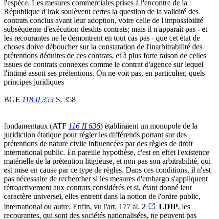
l'espèce. Les mesures commerciales prises à l'encontre de la
République d'Irak soulèvent certes la question de la validité des
contrats conclus avant leur adoption, voire celle de l'impossibilité
subséquente d'exécution desdits contrats; mais il n'apparaît pas - et
les recourantes ne le démontrent en tout cas pas - que cet état de
choses doive déboucher sur la constatation de l'inarbitrabilité des
prétentions déduites de ces contrats, et à plus forte raison de celles
issues de contrats connexes comme le contrat d'agence sur lequel
l'intimé assoit ses prétentions. On ne voit pas, en particulier, quels
principes juridiques
BGE
118 II 353
S. 358
fondamentaux (ATF
116 II 636
) établiraient un monopole de la
juridiction étatique pour régler les différends portant sur des
prétentions de nature civile influencées par des règles de droit
international public. En pareille hypothèse, c'est en effet l'existence
matérielle de la prétention litigieuse, et non pas son arbitrabilité, qui
est mise en cause par ce type de règles. Dans ces conditions, il n'est
pas nécessaire de rechercher si les mesures d'embargo s'appliquent
rétroactivement aux contrats considérés et si, étant donné leur
caractère universel, elles entrent dans la notion de l'ordre public,
international ou autre. Enfin, vu l'art. 177 al. 2
LDIP
, les
recourantes, qui sont des sociétés nationalisées, ne peuvent pas