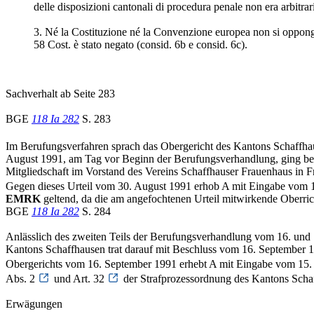
delle disposizioni cantonali di procedura penale non era arbitrari
3. Né la Costituzione né la Convenzione europea non si oppongono a
58 Cost. è stato negato (consid. 6b e consid. 6c).
Sachverhalt ab Seite 283
BGE
118 Ia 282
S. 283
Im Berufungsverfahren sprach das Obergericht des Kantons Schaffh
August 1991, am Tag vor Beginn der Berufungsverhandlung, ging beim
Mitgliedschaft im Vorstand des Vereins Schaffhauser Frauenhaus in F
Gegen dieses Urteil vom 30. August 1991 erhob A mit Eingabe vom 1
EMRK
geltend, da die am angefochtenen Urteil mitwirkende Oberricht
BGE
118 Ia 282
S. 284
Anlässlich des zweiten Teils der Berufungsverhandlung vom 16. und 1
Kantons Schaffhausen trat darauf mit Beschluss vom 16. September 19
Obergerichts vom 16. September 1991 erhebt A mit Eingabe vom 15. 
Abs. 2
und Art. 32
der Strafprozessordnung des Kantons Sch
Erwägungen