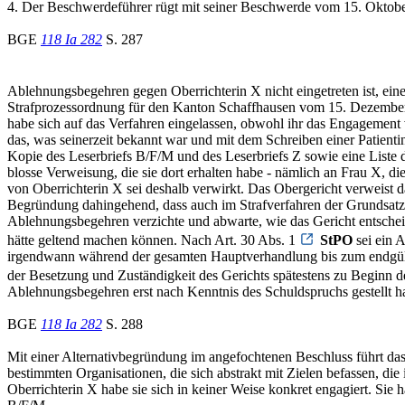
4. Der Beschwerdeführer rügt mit seiner Beschwerde vom 15. Oktobe
BGE
118 Ia 282
S. 287
Ablehnungsbegehren gegen Oberrichterin X nicht eingetreten ist, ein
Strafprozessordnung für den Kanton Schaffhausen vom 15. Dezembe
habe sich auf das Verfahren eingelassen, obwohl ihr das Engagement
das, was seinerzeit bekannt war und mit dem Schreiben einer Patient
Kopie des Leserbriefs B/F/M und des Leserbriefs Z sowie eine Liste d
blosse Verweisung, die sie dort erhalten habe - nämlich an Frau X, d
von Oberrichterin X sei deshalb verwirkt. Das Obergericht verweist d
Begründung dahingehend, dass auch im Strafverfahren der Grundsatz 
Ablehnungsbegehren verzichte und abwarte, wie das Gericht entschei
hätte geltend machen können. Nach Art. 30 Abs. 1
StPO
sei ein 
irgendwann während der gesamten Hauptverhandlung bis zum endgültig
der Besetzung und Zuständigkeit des Gerichts spätestens zu Beginn d
Ablehnungsbegehren erst nach Kenntnis des Schuldspruchs gestellt h
BGE
118 Ia 282
S. 288
Mit einer Alternativbegründung im angefochtenen Beschluss führt da
bestimmten Organisationen, die sich abstrakt mit Zielen befassen, d
Oberrichterin X habe sie sich in keiner Weise konkret engagiert. Sie