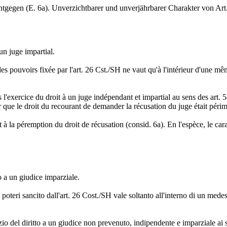
ntgegen (E. 6a). Unverzichtbarer und unverjährbarer Charakter von Art
 un juge impartial.
des pouvoirs fixée par l'art. 26 Cst./SH ne vaut qu'à l'intérieur d'une même
 l'exercice du droit à un juge indépendant et impartial au sens des art. 
er que le droit du recourant de demander la récusation du juge était péri
 la péremption du droit de récusation (consid. 6a). En l'espèce, le caract
o a un giudice imparziale.
i poteri sancito dall'art. 26 Cost./SH vale soltanto all'interno di un mede
cizio del diritto a un giudice non prevenuto, indipendente e imparziale ai