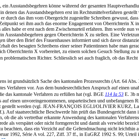
 ein Ausstandsbegehren könne während der gesamten Hauptverhandlung
 in denen das Ausstandsbegehren erst im Rechtsmittelverfahren gestell
durch das ihm vom Obergericht zugestellte Schreiben gewusst, dass a
 Zeitpunkt sei ihm auch das enorme Engagement von Oberrichterin X in
 alles habe er erst nach dem Zwischenurteil erfahren. Ihm werde nun 
 ein Ausstandsbegehren gegen Oberrichterin X zu stellen. Eine Verletz
en über den Brief des Frauenhauses informiert und sich davor distanzi
halt des besagten Schreibens einer seiner Patientinnen habe man ger
e sich Oberrichterin X vorbereitet, zu einem solchen Gesuch Stellung z
 problematischen Richter. Schliesslich sei auch fraglich, ob das Rech
ens ist grundsätzlich Sache des kantonalen Prozessrechts (Art. 64 Abs.
mtes Verfahren vor. Aus dem bundesrechtlichen Anspruch auf einen una
ie das kantonale Verfahren zu erfüllen hat (vgl. BGE
114 Ia 53
E. 3b m
hs auf einen unvoreingenommenen, unparteiischen und unbefangenen Ri
echt gestellt werden (vgl. JEAN-FRANÇOIS EGLI/OLIVIER KURZ, La gar
 ff.). Auf staatsrechtliche Beschwerde hin prüft das Bundesgericht dan
en, ob die als vertretbar erkannte Anwendung des kantonalen Verfahren
ede als verspätet oder nicht formgerecht und damit als verwirkt bezei
s zu beachten, dass ein Verzicht auf die Geltendmachung nicht leichth
uar 1992, Série A vol. 227, Ziff. 37 ff., in EuGRZ 1992 S. 99; Urteil i