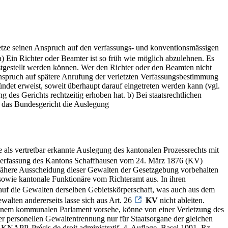
etze seinen Anspruch auf den verfassungs- und konventionsmässigen
 a) Ein Richter oder Beamter ist so früh wie möglich abzulehnen. Es
stgestellt werden können. Wer den Richter oder den Beamten nicht
Anspruch auf spätere Anrufung der verletzten Verfassungsbestimmung
ündet erweist, soweit überhaupt darauf eingetreten werden kann (vgl.
es Gerichts rechtzeitig erhoben hat. b) Bei staatsrechtlichen
t das Bundesgericht die Auslegung
 als vertretbar erkannte Auslegung des kantonalen Prozessrechts mit
Verfassung des Kantons Schaffhausen vom 24. März 1876 (KV)
die nähere Ausscheidung dieser Gewalten der Gesetzgebung vorbehalten
sowie kantonale Funktionäre vom Richteramt aus. In ihren
auf die Gewalten derselben Gebietskörperschaft, was auch aus dem
lten andererseits lasse sich aus Art. 26
KV
nicht ableiten.
einem kommunalen Parlament vorsehe, könne von einer Verletzung des
r personellen Gewaltentrennung nur für Staatsorgane der gleichen
P, Précis de droit administratif, 4. Auflage, Basel 1991, Rz.