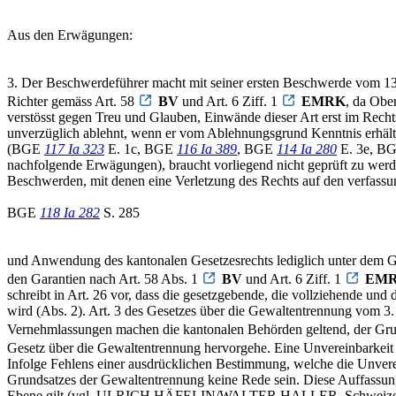
Aus den Erwägungen:
3. Der Beschwerdeführer macht mit seiner ersten Beschwerde vom 13.
Richter gemäss Art. 58
BV
und Art. 6 Ziff. 1
EMRK
, da Obe
verstösst gegen Treu und Glauben, Einwände dieser Art erst im Recht
unverzüglich ablehnt, wenn er vom Ablehnungsgrund Kenntnis erhält, 
(BGE
117 Ia 323
E. 1c, BGE
116 Ia 389
, BGE
114 Ia 280
E. 3e, B
nachfolgende Erwägungen), braucht vorliegend nicht geprüft zu werd
Beschwerden, mit denen eine Verletzung des Rechts auf den verfassu
BGE
118 Ia 282
S. 285
und Anwendung des kantonalen Gesetzesrechts lediglich unter dem Gesi
den Garantien nach Art. 58 Abs. 1
BV
und Art. 6 Ziff. 1
EM
schreibt in Art. 26 vor, dass die gesetzgebende, die vollziehende un
wird (Abs. 2). Art. 3 des Gesetzes über die Gewaltentrennung vom 3.
Vernehmlassungen machen die kantonalen Behörden geltend, der Gru
Gesetz über die Gewaltentrennung hervorgehe. Eine Unvereinbarkeit 
Infolge Fehlens einer ausdrücklichen Bestimmung, welche die Unver
Grundsatzes der Gewaltentrennung keine Rede sein. Diese Auffassung 
Ebene gilt (vgl. ULRICH HÄFELIN/WALTER HALLER, Schweizerisches 