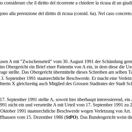
o considerare che il diritto del ricorrente a chiedere la ricusa di un giud
lla perenzione del diritto di ricusa (consid. 6a). Nel caso concreto, il c
ausen A mit "Zwischenurteil" vom 30. August 1991 der Schändung gem
 Obergericht ein Brief einer Patientin von A ein, in dem diese die U
rage stellte. Das Obergericht übermittelte dieses Schreiben am selben
3. September 1991 staatsrechtliche Beschwerde. Er macht eine Verlet
erin X gleichzeitig auch Mitglied des Grossen Stadtrates der Stadt Sch
7. September 1991 stellte A, soweit hier überhaupt interessierend, ei
91 nicht ein und verurteilte A mit Urteil vom 17. September 1991 zu 
Oktober 1991 staatsrechtliche Beschwerde wegen Verletzung von Art.
affhausen vom 15. Dezember 1986 (
StPO
). Das Bundesgericht weist di