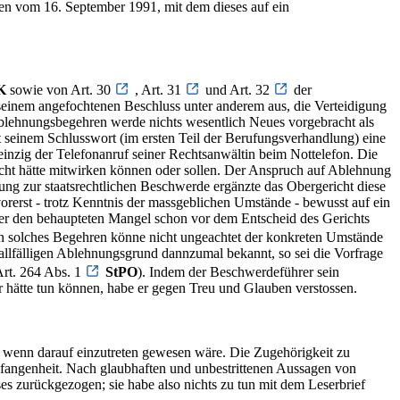
en vom 16. September 1991, mit dem dieses auf ein
K
sowie von Art. 30
, Art. 31
und Art. 32
der
 seinem angefochtenen Beschluss unter anderem aus, die Verteidigung
Ablehnungsbegehren werde nichts wesentlich Neues vorgebracht als
t seinem Schlusswort (im ersten Teil der Berufungsverhandlung) eine
einzig der Telefonanruf seiner Rechtsanwältin beim Nottelefon. Die
 nicht hätte mitwirken können oder sollen. Der Anspruch auf Ablehnung
ung zur staatsrechtlichen Beschwerde ergänzte das Obergericht diese
rerst - trotz Kenntnis der massgeblichen Umstände - bewusst auf ein
 er den behaupteten Mangel schon vor dem Entscheid des Gerichts
Ein solches Begehren könne nicht ungeachtet der konkreten Umstände
allfälligen Ablehnungsgrund dannzumal bekannt, so sei die Vorfrage
Art. 264 Abs. 1
StPO
). Indem der Beschwerdeführer sein
 hätte tun können, habe er gegen Treu und Glauben verstossen.
, wenn darauf einzutreten gewesen wäre. Die Zugehörigkeit zu
Befangenheit. Nach glaubhaften und unbestrittenen Aussagen von
es zurückgezogen; sie habe also nichts zu tun mit dem Leserbrief