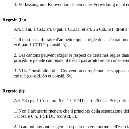
3. Verfassung und Konvention stehen einer Verwirkung nicht e
Regeste (fr):
Art. 58 al. 1 Cst.; art. 6 par. 1 CEDH et art. 26 Cst./SH; droit à
1. Il n'est pas arbitraire d'admettre que la règle de la séparation 
et 6 par. 1 CEDH (consid. 3).
2. Les cantons peuvent exiger le respect de certaines règles dans
procédure pénale cantonale, il n'était pas arbitraire de considér
3. Ni la Constitution ni la Convention européenne ne s'opposent à
été nié (consid. 6b et consid. 6c).
Regesto (it):
Art. 58 cpv. 1 Cost.; art. 6 n. 1 CEDU e art. 26 Cost./SH; diritt
1. Non è arbitrario ritenere che il principio della separazione de
1 Cost. e 6 n. 1 CEDU (consid. 3).
2. I cantoni possono esigere il rispetto di certe norme nell'eser