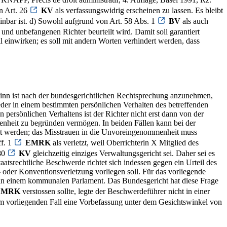
n Art. 26
KV
als verfassungswidrig erscheinen zu lassen. Es bleibt
inbar ist. d) Sowohl aufgrund von Art. 58 Abs. 1
BV
als auch
nd unbefangenen Richter beurteilt wird. Damit soll garantiert
l einwirken; es soll mit andern Worten verhindert werden, dass
m Sinn ist nach der bundesgerichtlichen Rechtsprechung anzunehmen,
der in einem bestimmten persönlichen Verhalten des betreffenden
 persönlichen Verhaltens ist der Richter nicht erst dann von der
enheit zu begründen vermögen. In beiden Fällen kann bei der
llt werden; das Misstrauen in die Unvoreingenommenheit muss
ff. 1
EMRK
als verletzt, weil Oberrichterin X Mitglied des
 80
KV
gleichzeitig einziges Verwaltungsgericht sei. Daher sei es
aatsrechtliche Beschwerde richtet sich indessen gegen ein Urteil des
- oder Konventionsverletzung vorliegen soll. Für das vorliegende
t in einem kommunalen Parlament. Das Bundesgericht hat diese Frage
EMRK
verstossen sollte, legte der Beschwerdeführer nicht in einer
 im vorliegenden Fall eine Vorbefassung unter dem Gesichtswinkel von