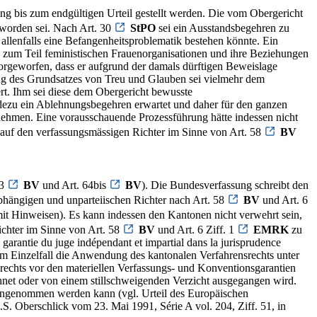
 bis zum endgültigen Urteil gestellt werden. Die vom Obergericht
t worden sei. Nach Art. 30
StPO
sei ein Ausstandsbegehren zu
llenfalls eine Befangenheitsproblematik bestehen könnte. Ein
 zum Teil feministischen Frauenorganisationen und ihre Beziehungen
vorgeworfen, dass er aufgrund der damals dürftigen Beweislage
ung des Grundsatzes von Treu und Glauben sei vielmehr dem
ert. Ihm sei diese dem Obergericht bewusste
adezu ein Ablehnungsbegehren erwartet und daher für den ganzen
u nehmen. Eine vorausschauende Prozessführung hätte indessen nicht
t auf den verfassungsmässigen Richter im Sinne von Art. 58
BV
 3
BV
und Art. 64bis
BV
). Die Bundesverfassung schreibt den
bhängigen und unparteiischen Richter nach Art. 58
BV
und Art. 6
it Hinweisen). Es kann indessen den Kantonen nicht verwehrt sein,
chter im Sinne von Art. 58
BV
und Art. 6 Ziff. 1
EMRK
zu
antie du juge indépendant et impartial dans la jurisprudence
n im Einzelfall die Anwendung des kantonalen Verfahrensrechts unter
srechts vor den materiellen Verfassungs- und Konventionsgarantien
chnet oder von einem stillschweigenden Verzicht ausgegangen wird.
in angenommen werden kann (vgl. Urteil des Europäischen
.S. Oberschlick vom 23. Mai 1991, Série A vol. 204, Ziff. 51, in