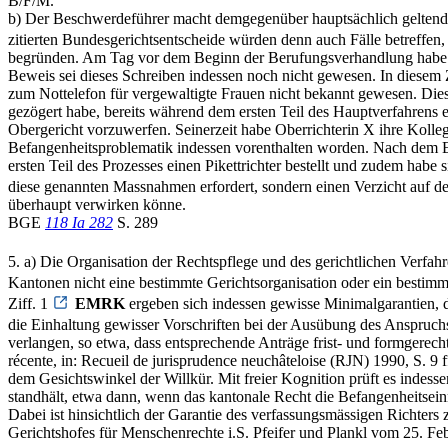
B/F/M.
b) Der Beschwerdeführer macht demgegenüber hauptsächlich geltend,
zitierten Bundesgerichtsentscheide würden denn auch Fälle betreffen,
begründen. Am Tag vor dem Beginn der Berufungsverhandlung habe er 
Beweis sei dieses Schreiben indessen noch nicht gewesen. In diesem
zum Nottelefon für vergewaltigte Frauen nicht bekannt gewesen. Dies
gezögert habe, bereits während dem ersten Teil des Hauptverfahrens
Obergericht vorzuwerfen. Seinerzeit habe Oberrichterin X ihre Kolleg
Befangenheitsproblematik indessen vorenthalten worden. Nach dem Er
ersten Teil des Prozesses einen Pikettrichter bestellt und zudem hab
diese genannten Massnahmen erfordert, sondern einen Verzicht auf den
überhaupt verwirken könne.
BGE
118 Ia 282
S. 289
5. a) Die Organisation der Rechtspflege und des gerichtlichen Verfahr
Kantonen nicht eine bestimmte Gerichtsorganisation oder ein bestim
Ziff. 1
EMRK
ergeben sich indessen gewisse Minimalgarantien, d
die Einhaltung gewisser Vorschriften bei der Ausübung des Anspruc
verlangen, so etwa, dass entsprechende Anträge frist- und formger
récente, in: Recueil de jurisprudence neuchâteloise (RJN) 1990, S. 9
dem Gesichtswinkel der Willkür. Mit freier Kognition prüft es indess
standhält, etwa dann, wenn das kantonale Recht die Befangenheitseinr
Dabei ist hinsichtlich der Garantie des verfassungsmässigen Richter
Gerichtshofes für Menschenrechte i.S. Pfeifer und Plankl vom 25. Febr