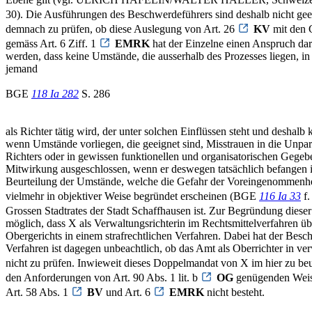
30). Die Ausführungen des Beschwerdeführers sind deshalb nicht g
demnach zu prüfen, ob diese Auslegung von Art. 26
KV
mit den 
gemäss Art. 6 Ziff. 1
EMRK
hat der Einzelne einen Anspruch dar
werden, dass keine Umstände, die ausserhalb des Prozesses liegen, in
jemand
BGE
118 Ia 282
S. 286
als Richter tätig wird, der unter solchen Einflüssen steht und desha
wenn Umstände vorliegen, die geeignet sind, Misstrauen in die Unpar
Richters oder in gewissen funktionellen und organisatorischen Gege
Mitwirkung ausgeschlossen, wenn er deswegen tatsächlich befangen i
Beurteilung der Umstände, welche die Gefahr der Voreingenommenheit
vielmehr in objektiver Weise begründet erscheinen (BGE
116 Ia 33
f.
Grossen Stadtrates der Stadt Schaffhausen ist. Zur Begründung dieser
möglich, dass X als Verwaltungsrichterin im Rechtsmittelverfahren übe
Obergerichts in einem strafrechtlichen Verfahren. Dabei hat der Besc
Verfahren ist dagegen unbeachtlich, ob das Amt als Oberrichter in 
nicht zu prüfen. Inwieweit dieses Doppelmandat von X im hier zu beu
den Anforderungen von Art. 90 Abs. 1 lit. b
OG
genügenden Weise 
Art. 58 Abs. 1
BV
und Art. 6
EMRK
nicht besteht.