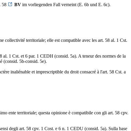
. 58
BV
im vorliegenden Fall verneint (E. 6b und E. 6c).
 collectivité territoriale; elle est compatible avec les art. 58 al. 1 Cst.
58 al. 1 Cst. et 6 par. 1 CEDH (consid. 5a). A teneur des normes de la
mé (consid. 5b-consid. 5e).
ère inaliénable et imprescriptible du droit consacré à l'art. 58 Cst. a
simo ente territoriale; questa opinione è compatibile con gli art. 58 cpv.
 sensi degli art. 58 cpv. 1 Cost. e 6 n. 1 CEDU (consid. 5a). Sulla base