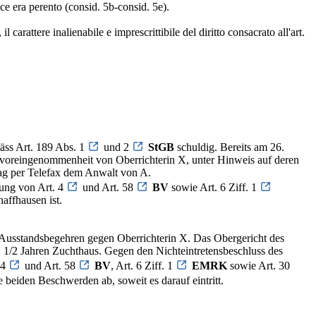
ice era perento (consid. 5b-consid. 5e).
arattere inalienabile e imprescrittibile del diritto consacrato all'art.
äss Art. 189 Abs. 1
und 2
StGB
schuldig. Bereits am 26.
nvoreingenommenheit von Oberrichterin X, unter Hinweis auf deren
 Tag per Telefax dem Anwalt von A.
zung von Art. 4
und Art. 58
BV
sowie Art. 6 Ziff. 1
affhausen ist.
n Ausstandsbegehren gegen Oberrichterin X. Das Obergericht des
2 1/2 Jahren Zuchthaus. Gegen den Nichteintretensbeschluss des
 4
und Art. 58
BV
, Art. 6 Ziff. 1
EMRK
sowie Art. 30
e beiden Beschwerden ab, soweit es darauf eintritt.