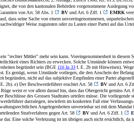
eeignet, die von den kantonalen Behörden vorgenommene Auslegung vo
Garantien von Art. 58 Abs. 1
BV
und Art. 6 Ziff. 1
EMRK
vere
auf, dass seine Sache von einem unvoreingenommenen, unparteiischen u
 sachwidriger Weise zugunsten oder zu Lasten einer Partei auf das Urtei
lb kein "rechter Mittler" mehr sein kann. Voreingenommenheit in diese
teilichkeit eines Richters zu erwecken. Solche Umstände können entwe
benheiten begründet sein (BGE
116 Ia 33
f. E. 2b mit Hinweisen). Wegen
st. Es genügt, wenn Umstände vorliegen, die den Anschein der Befang
 begründen, nicht auf das subjektive Empfinden einer Partei abgeste
 E. 2b). e) Der Beschwerdeführer erachtet Art. 58
BV
und Art. 6 Zi
 Rüge weist er vor allem darauf hin, dass das Obergericht gemäss Art.
r Beschlüsse des Grossen Stadtrates urteilen müsse. Die vorliegende st
hwerdeführer darzulegen, inwiefern im konkreten Fall eine Verfassungs
verwaltungsrechtlichen Angelegenheiten unvereinbar sei mit dem Manda
rteilenden Strafverfahren gegen Art. 58
BV
und Art. 6 Ziff. 1
dar. Eine solche Verletzung ist im übrigen auch nicht ersichtlich, da