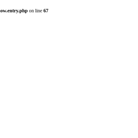
how.entry.php
on line
67