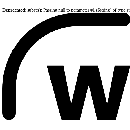
Deprecated
: substr(): Passing null to parameter #1 ($string) of type s