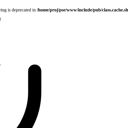
tring is deprecated in
/home/proj/pse/www/include/pub/class.cache.s