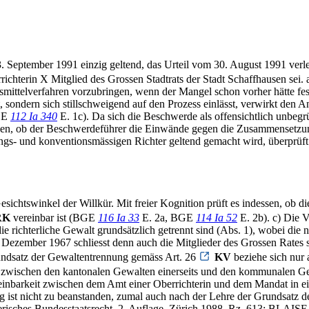
 September 1991 einzig geltend, das Urteil vom 30. August 1991 verl
rrichterin X Mitglied des Grossen Stadtrats der Stadt Schaffhausen sei.
smittelverfahren vorzubringen, wenn der Mangel schon vorher hätte fe
sondern sich stillschweigend auf den Prozess einlässt, verwirkt den 
GE
112 Ia 340
E. 1c). Da sich die Beschwerde als offensichtlich unbegr
en, ob der Beschwerdeführer die Einwände gegen die Zusammensetzung d
ngs- und konventionsmässigen Richter geltend gemacht wird, überprüf
chtswinkel der Willkür. Mit freier Kognition prüft es indessen, ob die
RK
vereinbar ist (BGE
116 Ia 33
E. 2a, BGE
114 Ia 52
E. 2b). c) Die 
d die richterliche Gewalt grundsätzlich getrennt sind (Abs. 1), wobei 
 Dezember 1967 schliesst denn auch die Mitglieder des Grossen Rates 
ndsatz der Gewaltentrennung gemäss Art. 26
KV
beziehe sich nur 
zwischen den kantonalen Gewalten einerseits und den kommunalen Gewa
einbarkeit zwischen dem Amt einer Oberrichterin und dem Mandat in 
ist nicht zu beanstanden, zumal auch nach der Lehre der Grundsatz de
Bundesstaatsrecht, 2. Auflage, Zürich 1988, Rz. 613; BLAISE KNAP