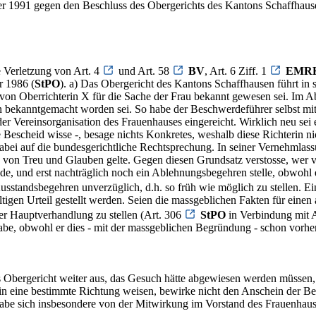
r 1991 gegen den Beschluss des Obergerichts des Kantons Schaffhaus
e Verletzung von Art. 4
und Art. 58
BV
, Art. 6 Ziff. 1
EMR
r 1986 (
StPO
). a) Das Obergericht des Kantons Schaffhausen führt in
 von Oberrichterin X für die Sache der Frau bekannt gewesen sei. Im 
in bekanntgemacht worden sei. So habe der Beschwerdeführer selbst mi
er Vereinsorganisation des Frauenhauses eingereicht. Wirklich neu sei 
ie Bescheid wisse -, besage nichts Konkretes, weshalb diese Richterin
abei auf die bundesgerichtliche Rechtsprechung. In seiner Vernehmlass
von Treu und Glauben gelte. Gegen diesen Grundsatz verstosse, wer vo
de, und erst nachträglich noch ein Ablehnungsbegehren stelle, obwohl
Ausstandsbegehren unverzüglich, d.h. so früh wie möglich zu stellen. 
en Urteil gestellt werden. Seien die massgeblichen Fakten für einen 
er Hauptverhandlung zu stellen (Art. 306
StPO
in Verbindung mit 
abe, obwohl er dies - mit der massgeblichen Begründung - schon vorher
s Obergericht weiter aus, das Gesuch hätte abgewiesen werden müssen
ie in eine bestimmte Richtung weisen, bewirke nicht den Anschein der 
 habe sich insbesondere von der Mitwirkung im Vorstand des Frauenhaus