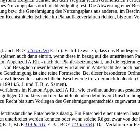
 eines Nutzungsplans noch nicht endgültig fest. Die Abweisung einer
setzung bzw. die Genehmigung des Nutzungsplans aus anderen, im Besc
en Rechtsmittelentscheide im Planauflageverfahren richten, bis zum Vo
 vgl. auch BGE
116 Ia 226
E. 1e). Es trifft zwar zu, dass das Bundesger
änen auch dann eintritt, wenn diese in bezug auf die umstrittenen Parz
n Appenzell A.Rh. - nach der Planfestsetzung statt, und die regierun
en - vor. Bezüglich dieser letzteren wird allein in Anbetracht des noc
de Genehmigung ist eine reine Formsache. Bei dieser besonderen Ordn
an anschliessende staatsrechtliche Beschwerde trotz der noch fehlende
1991 i.S. J. und T. B. c. Sarnen).
erfahrens im Kanton Appenzell A.Rh. wie erwähnt anders ausgestalte
ltigen Charakters und der damit fehlenden definitiven Umschreibung d
u Recht bis zum Vorliegen des Genehmigungsentscheids zugewartet und
 letztinstanzliche Entscheide zulässig. Ein Entscheid einer unteren In
n unterbreitet werden konnten oder wenn solche Rügen zwar von der let
4
E. 1; BGE
114 Ia 311
E. 3a; BGE
111 Ia 354
). Das Verfahren zur F