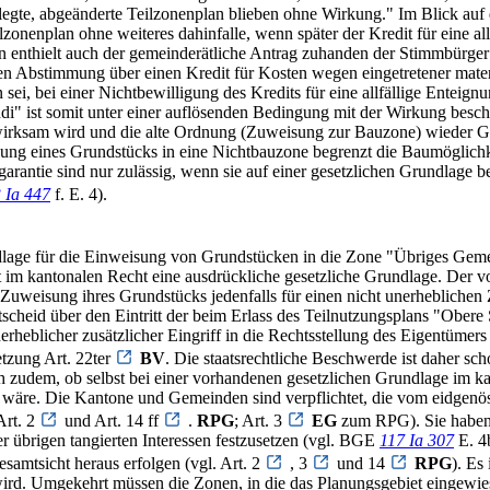
legte, abgeänderte Teilzonenplan blieben ohne Wirkung." Im Blick auf d
lzonenplan ohne weiteres dahinfalle, wenn später der Kredit für eine a
 enthielt auch der gemeinderätliche Antrag zuhanden der Stimmbürger
n Abstimmung über einen Kredit für Kosten wegen eingetretener materi
ei, bei einer Nichtbewilligung des Kredits für eine allfällige Enteig
" ist somit unter einer auflösenden Bedingung mit der Wirkung beschl
rksam wird und die alte Ordnung (Zuweisung zur Bauzone) wieder Gelt
ung eines Grundstücks in eine Nichtbauzone begrenzt die Baumöglichke
ntie sind nur zulässig, wenn sie auf einer gesetzlichen Grundlage ber
 Ia 447
f. E. 4).
lage für die Einweisung von Grundstücken in die Zone "Übriges Geme
lt im kantonalen Recht eine ausdrückliche gesetzliche Grundlage. Der
Zuweisung ihres Grundstücks jedenfalls für einen nicht unerheblichen 
scheid über den Eintritt der beim Erlass des Teilnutzungsplans "Ober
erheblicher zusätzlicher Eingriff in die Rechtsstellung des Eigentümer
etzung Art. 22ter
BV
. Die staatsrechtliche Beschwerde ist daher 
ch zudem, ob selbst bei einer vorhandenen gesetzlichen Grundlage im k
 wäre. Die Kantone und Gemeinden sind verpflichtet, die vom eidge
Art. 2
und Art. 14 ff
.
RPG
; Art. 3
EG
zum RPG). Sie haben 
er übrigen tangierten Interessen festzusetzen (vgl. BGE
117 Ia 307
E. 4
esamtsicht heraus erfolgen (vgl. Art. 2
, 3
und 14
RPG
). Es
ird. Umgekehrt müssen die Zonen, in die das Planungsgebiet eingewie