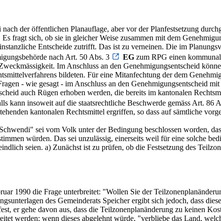
i nach der öffentlichen Planauflage, aber vor der Planfestsetzung dur
s. Es fragt sich, ob sie in gleicher Weise zusammen mit dem Genehmig
instanzliche Entscheide zutrifft. Das ist zu verneinen. Die im Planu
migungsbehörde nach Art. 50 Abs. 3
EG
zum RPG einen kommunalen
er Zweckmässigkeit. Im Anschluss an den Genehmigungsentscheid könn
chtsmittelverfahrens bildeten. Für eine Mitanfechtung der dem Genehm
ragen - wie gesagt - im Anschluss an den Genehmigungsentscheid mit 
heid auch Rügen erhoben werden, die bereits im kantonalen Rechtsmit
ls kann insoweit auf die staatsrechtliche Beschwerde gemäss Art. 86 
tehenden kantonalen Rechtsmittel ergriffen, so dass auf sämtliche vorg
Schwendi" sei vom Volk unter der Bedingung beschlossen worden, dass
ustimmen würden. Das sei unzulässig, einerseits weil für eine solche be
dlich seien. a) Zunächst ist zu prüfen, ob die Festsetzung des Teilzo
ar 1990 die Frage unterbreitet: "Wollen Sie der Teilzonenplanänder
gsunterlagen des Gemeinderats Speicher ergibt sich jedoch, dass diese
fest, er gehe davon aus, dass die Teilzonenplanänderung zu keinen Kost
reitet werden; wenn dieses abgelehnt würde, "verbliebe das Land, we