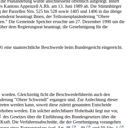
die Planänderung wurde anschliessend öffentlich aufgelegt. Innert
des Kantons Appenzell A.Rh. am 13. Juni 1989 ab. Die Stimmbürger
er Parzellen Nrn. 525 bis 528 sowie 1405 und 1406 in das übrige
einderat beantragt Ihnen, der Teilzonenplanänderung "Obere
immen." Die Gemeinde Speicher ersuchte am 27. Dezember 1990 um die
ber dem Regierungsrat beantragt, die Genehmigung für die
eine staatsrechtliche Beschwerde beim Bundesgericht eingereicht.
 worden. Gleichzeitig ficht die Beschwerdeführerin auch den
nderung "Obere Schwendi" ergangen sind. Zur Anfechtung dieser
etreten werden kann, soweit diese zuletzt genannten Entscheide
hoben werden. Ein solcher anfechtbarer Hoheitsakt liegt nur vor,
des Gesetzes über die Einführung des Bundesgesetzes über die
raft. Die Verfahrensabschnitte, die der Genehmigung vorangehen
tzung eines Nutzungsplans (vgl. Art. 48
, 49
und 50 Abs. 1