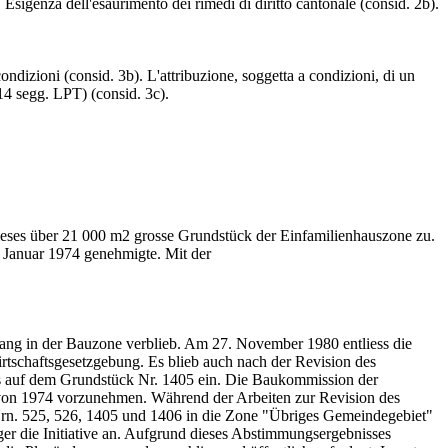
 Esigenza dell'esaurimento dei rimedi di diritto cantonale (consid. 2b).
ndizioni (consid. 3b). L'attribuzione, soggetta a condizioni, di un
 14 segg. LPT) (consid. 3c).
eses über 21 000 m2 grosse Grundstück der Einfamilienhauszone zu.
. Januar 1974 genehmigte. Mit der
fang in der Bauzone verblieb. Am 27. November 1980 entliess die
rtschaftsgesetzgebung. Es blieb auch nach der Revision des
es auf dem Grundstück Nr. 1405 ein. Die Baukommission der
 von 1974 vorzunehmen. Während der Arbeiten zur Revision des
Nrn. 525, 526, 1405 und 1406 in die Zone "Übriges Gemeindegebiet"
r die Initiative an. Aufgrund dieses Abstimmungsergebnisses