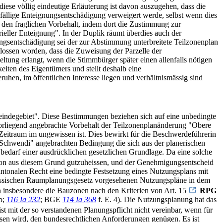
iese völlig eindeutige Erläuterung ist davon auszugehen, dass die
llfällige Enteignungsentschädigung verweigert werde, selbst wenn dies
 den fraglichen Vorbehalt, indem dort die Zustimmung zur
eller Enteignung". In der Duplik räumt überdies auch der
nungsentschädigung sei der zur Abstimmung unterbreitete Teilzonenplan
ossen worden, dass die Zuweisung der Parzelle der
ung erlangt, wenn die Stimmbürger später einen allenfalls nötigen
iten des Eigentümers und stellt deshalb eine
uhen, im öffentlichen Interesse liegen und verhältnismässig sind
indegebiet". Diese Bestimmungen beziehen sich auf eine unbedingte
 vorliegend angebrachte Vorbehalt der Teilzonenplanänderung "Obere
Zeitraum im ungewissen ist. Dies bewirkt für die Beschwerdeführerin
e Schwendi" angebrachten Bedingung die sich aus der planerischen
s bedarf einer ausdrücklichen gesetzlichen Grundlage. Da eine solche
schon aus diesem Grund gutzuheissen, und der Genehmigungsentscheid
antonalen Recht eine bedingte Festsetzung eines Nutzungsplans mit
nössischen Raumplanungsgesetz vorgesehenen Nutzungspläne in dem
insbesondere die Bauzonen nach den Kriterien von Art. 15
RPG
b;
116 Ia 232
; BGE
114 Ia 368
f. E. 4). Die Nutzungsplanung hat das
 ist mit der so verstandenen Planungspflicht nicht vereinbar, wenn für
sen wird, den bundesrechtlichen Anforderungen genügen. Es ist