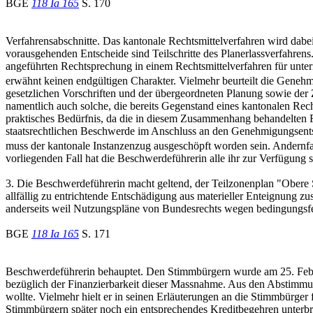
BGE
118 Ia 165
S. 170
Verfahrensabschnitte. Das kantonale Rechtsmittelverfahren wird dabe
vorausgehenden Entscheide sind Teilschritte des Planerlassverfahren
angeführten Rechtsprechung in einem Rechtsmittelverfahren für unter
erwähnt keinen endgültigen Charakter. Vielmehr beurteilt die Geneh
gesetzlichen Vorschriften und der übergeordneten Planung sowie d
namentlich auch solche, die bereits Gegenstand eines kantonalen Re
praktisches Bedürfnis, da die in diesem Zusammenhang behandelten F
staatsrechtlichen Beschwerde im Anschluss an den Genehmigungsentsc
muss der kantonale Instanzenzug ausgeschöpft worden sein. Andernfal
vorliegenden Fall hat die Beschwerdeführerin alle ihr zur Verfügung s
3. Die Beschwerdeführerin macht geltend, der Teilzonenplan "Obere 
allfällig zu entrichtende Entschädigung aus materieller Enteignung z
anderseits weil Nutzungspläne von Bundesrechts wegen bedingungsfein
BGE
118 Ia 165
S. 171
Beschwerdeführerin behauptet. Den Stimmbürgern wurde am 25. Febru
bezüglich der Finanzierbarkeit dieser Massnahme. Aus den Abstimmun
wollte. Vielmehr hielt er in seinen Erläuterungen an die Stimmbürger 
Stimmbürgern später noch ein entsprechendes Kreditbegehren unterb