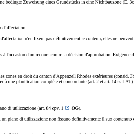
ine bedingte Zuweisung eines Grundstücks in eine Nichtbauzone (E. 3c
 d'affectation.
d'affectation n'en fixent pas définitivement le contenu; elles ne peuvent
les à l'occasion d'un recours contre la décision d'approbation. Exigence 
es zones en droit du canton d'Appenzell Rhodes extérieures (consid. 3b)
er à une planification complète et concordante (art. 2 et art. 14 ss LAT) 
no di utilizzazione (art. 84 cpv. 1
OG
).
un piano di utilizzazione non fissano definitivamente il suo contenuto e