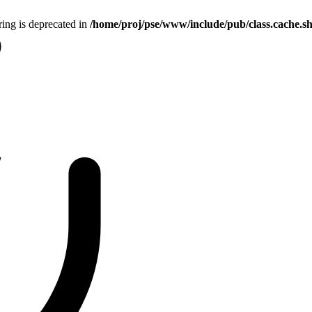
tring is deprecated in
/home/proj/pse/www/include/pub/class.cache.s