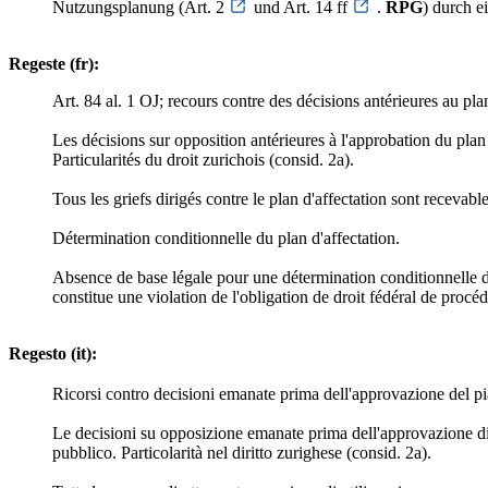
Nutzungsplanung (Art. 2
und Art. 14 ff
.
RPG
) durch e
Regeste (fr):
Art. 84 al. 1 OJ; recours contre des décisions antérieures au plan
Les décisions sur opposition antérieures à l'approbation du plan 
Particularités du droit zurichois (consid. 2a).
Tous les griefs dirigés contre le plan d'affectation sont recevab
Détermination conditionnelle du plan d'affectation.
Absence de base légale pour une détermination conditionnelle d
constitue une violation de l'obligation de droit fédéral de procéd
Regesto (it):
Ricorsi contro decisioni emanate prima dell'approvazione del pia
Le decisioni su opposizione emanate prima dell'approvazione di 
pubblico. Particolarità nel diritto zurighese (consid. 2a).