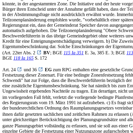
könnte, in der angestammten Zone. Die Initiative und der heute vorge
Bürger ihren Entscheid unter der Annahme gefällt haben, dass der Tei
in der Abstimmungsfrage nicht ausdrücklich erwähnt wurde. Immerhin
Teilzonenplanänderung empfohlen wurde, "vorbehältlich einer spätere
Regierungsrat ein, dass der Gemeinderat Speicher davon ausgegangen s
automatisch aufgehoben. Die Teilzonenplanänderung "Obere Schwendi
Beschwerdeführerin in das übrige Gemeindegebiet ohne weiteres unwi
Kredit für eine Enteignungsentschädigung verweigern. b) Die Zuweis
Eigentumsbeschränkung dar. Solche Einschränkungen der Eigentumsgara
(Art. 22ter Abs. 2
BV
; BGE
115 Ia 351
E. 3a, 385 E. 3; BGE
113
BGE
118 Ia 165
S. 172
Art. 24
und 36
EG
zum RPG enthalten eine gesetzliche Grund
Festsetzung dieser Zonenart. Für eine bedingte Zonenfestsetzung feh
Schwendi" hat zur Folge, dass die Beschwerdeführerin bezüglich der 
eine zusätzliche Eigentumsbeschränkung. Sie hat nämlich bis zum Ent
Ungewissheit ergebenden Nachteile zu tragen. Ein derartiger, nicht un
im vorliegenden Fall fehlt, verletzt die vorliegende bedingte Planfests
des Regierungsrats vom 19. März 1991 ist aufzuheben. c) Es fragt si
der bundesrechtlichen Ordnung des Raumplanungsgesetzes vereinbar
ihnen dafür gesetzten sachlichen und zeitlichen Rahmen zu erlassen (
unter gleichzeitiger Berücksichtigung der Planungsgrundsätze und all
ganze Planungsgebiet vollständig zu erfassen, und sie soll aus einer G
einzelne Gebiete die Festsetzung einer Nutzungszone aufgeschoben w