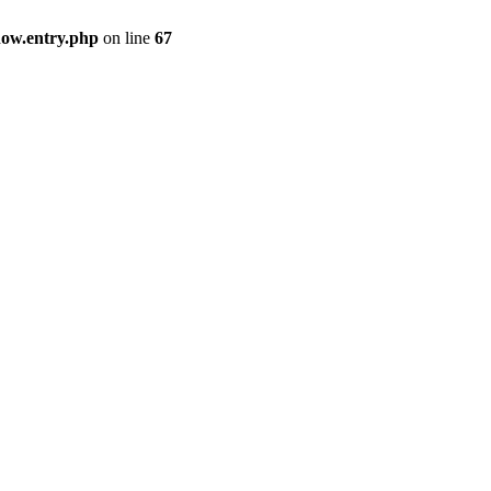
how.entry.php
on line
67