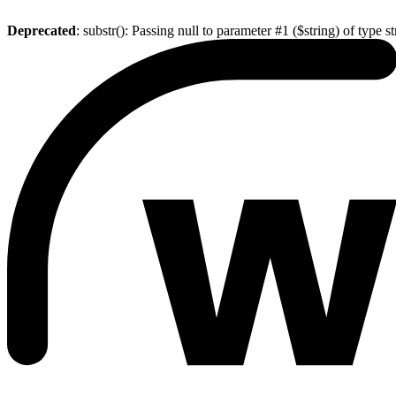
Deprecated
: substr(): Passing null to parameter #1 ($string) of type s