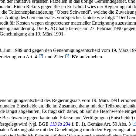
der Initiative erfassten Parzellen in das übrige Gemeindegebiet, und 
prache. Einen Rekurs gegen diesen Entscheid wies der Regierungsrat 
 die Teilzonenplanänderung "Obere Schwendi", welche die Zuweisung d
er Antrag des Gemeinderates von Speicher lautete wie folgt: "Der Gem
Kredit für Kosten wegen eingetretener materieller Enteignung zuzust
enplanänderung. Die R. AG hatte bereits am 27. Februar 1990 gegenü
ie Genehmigung am 19. März 1991.
. Juni 1989 und gegen den Genehmigungsentscheid vom 19. März 1991 
erletzung von Art. 4
und 22ter
BV
aufzuheben.
 Genehmigungsentscheid des Regierungsrats vom 19. März 1991 erhoben
ommunalen Entscheide an, die im Zusammenhang mit der Teilzonenplanä
rde längst abgelaufen. Es fragt sich daher, ob auf die Beschwerde eing
e Beschwerde gegen kantonale Erlasse und Verfügungen (Entscheide) er
festgelegt wird (vgl. BGE
113 Ia 234
f. E. 1). Gemäss Art. 50 Abs. 3
len Nutzungspläne mit der Genehmigung durch den Regierungsrat in K
) sind lediglich Schritte auf dem Weg zur rechtsverbindlichen Festse