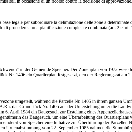
missibili in occasione di un ricorso contro la decisione di approvazione.
base legale per subordinare la delimitazione delle zone a determinate co
ale di procedere a una pianificazione completa e combinata (art. 2 e art.
 Schwendi" in der Gemeinde Speicher. Der Zonenplan von 1972 wies di
ück Nr. 1406 ein Quartierplan festgesetzt, den der Regierungsrat am 2
rvezone umgeteilt, während die Parzelle Nr. 1405 in ihrem ganzen Um
A.Rh. das Grundstück Nr. 1405 aus der Unterstellung unter die Landwi
am 6. April 1984 ein Baugesuch zur Erstellung eines Appenzellerhaus
deigentümerin das Baugesuch, um eine Überarbeitung des Quartierplans
einderat von Speicher eine Initiative zur Überführung der Parzellen 
enden Urnenabstimmung vom 22. September 1985 nahmen die Stimmbürge