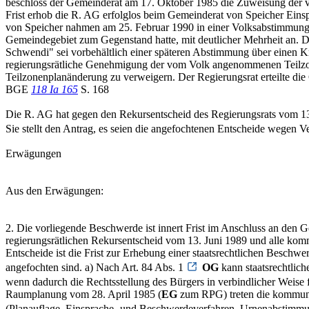
beschloss der Gemeinderat am 17. Oktober 1985 die Zuweisung der von 
Frist erhob die R. AG erfolglos beim Gemeinderat von Speicher Eins
von Speicher nahmen am 25. Februar 1990 in einer Volksabstimmung
Gemeindegebiet zum Gegenstand hatte, mit deutlicher Mehrheit an. D
Schwendi" sei vorbehältlich einer späteren Abstimmung über einen 
regierungsrätliche Genehmigung der vom Volk angenommenen Teilzon
Teilzonenplanänderung zu verweigern. Der Regierungsrat erteilte d
BGE
118 Ia 165
S. 168
Die R. AG hat gegen den Rekursentscheid des Regierungsrats vom 13
Sie stellt den Antrag, es seien die angefochtenen Entscheide wegen V
Erwägungen
Aus den Erwägungen:
2. Die vorliegende Beschwerde ist innert Frist im Anschluss an den
regierungsrätlichen Rekursentscheid vom 13. Juni 1989 und alle k
Entscheide ist die Frist zur Erhebung einer staatsrechtlichen Beschwe
angefochten sind. a) Nach Art. 84 Abs. 1
OG
kann staatsrechtlich
wenn dadurch die Rechtsstellung des Bürgers in verbindlicher Weise 
Raumplanung vom 28. April 1985 (
EG
zum RPG) treten die kommuna
(Planauflage, Einsprache- und Beschwerdeverfahren, Urnenabstimmung