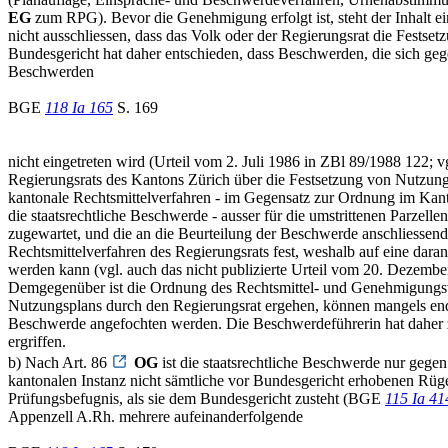
EG
zum RPG). Bevor die Genehmigung erfolgt ist, steht der Inhalt
nicht ausschliessen, dass das Volk oder der Regierungsrat die Fest
Bundesgericht hat daher entschieden, dass Beschwerden, die sich geg
Beschwerden
BGE
118 Ia 165
S. 169
nicht eingetreten wird (Urteil vom 2. Juli 1986 in ZBl 89/1988 122;
Regierungsrats des Kantons Zürich über die Festsetzung von Nutzungspl
kantonale Rechtsmittelverfahren - im Gegensatz zur Ordnung im Kanto
die staatsrechtliche Beschwerde - ausser für die umstrittenen Parzell
zugewartet, und die an die Beurteilung der Beschwerde anschliessen
Rechtsmittelverfahren des Regierungsrats fest, weshalb auf eine dar
werden kann (vgl. auch das nicht publizierte Urteil vom 20. Dezember 
Demgegenüber ist die Ordnung des Rechtsmittel- und Genehmigungsv
Nutzungsplans durch den Regierungsrat ergehen, können mangels endgü
Beschwerde angefochten werden. Die Beschwerdeführerin hat daher z
ergriffen.
b) Nach Art. 86
OG
ist die staatsrechtliche Beschwerde nur gegen
kantonalen Instanz nicht sämtliche vor Bundesgericht erhobenen Rüge
Prüfungsbefugnis, als sie dem Bundesgericht zusteht (BGE
115 Ia 41
Appenzell A.Rh. mehrere aufeinanderfolgende