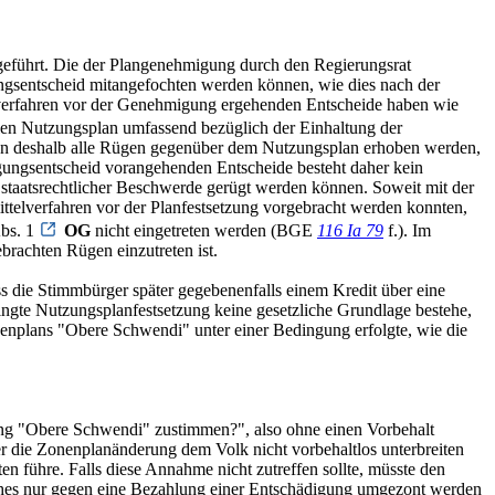
chgeführt. Die der Plangenehmigung durch den Regierungsrat
ungsentscheid mitangefochten werden können, wie dies nach der
ngsverfahren vor der Genehmigung ergehenden Entscheide haben wie
 Nutzungsplan umfassend bezüglich der Einhaltung der
en deshalb alle Rügen gegenüber dem Nutzungsplan erhoben werden,
igungsentscheid vorangehenden Entscheide besteht daher kein
staatsrechtlicher Beschwerde gerügt werden können. Soweit mit der
telverfahren vor der Planfestsetzung vorgebracht werden konnten,
Abs. 1
OG
nicht eingetreten werden (BGE
116 Ia 79
f.). Im
ebrachten Rügen einzutreten ist.
 die Stimmbürger später gegebenenfalls einem Kredit über eine
dingte Nutzungsplanfestsetzung keine gesetzliche Grundlage bestehe,
nenplans "Obere Schwendi" unter einer Bedingung erfolgte, wie die
ung "Obere Schwendi" zustimmen?", also ohne einen Vorbehalt
r die Zonenplanänderung dem Volk nicht vorbehaltlos unterbreiten
en führe. Falls diese Annahme nicht zutreffen sollte, müsste den
lches nur gegen eine Bezahlung einer Entschädigung umgezont werden