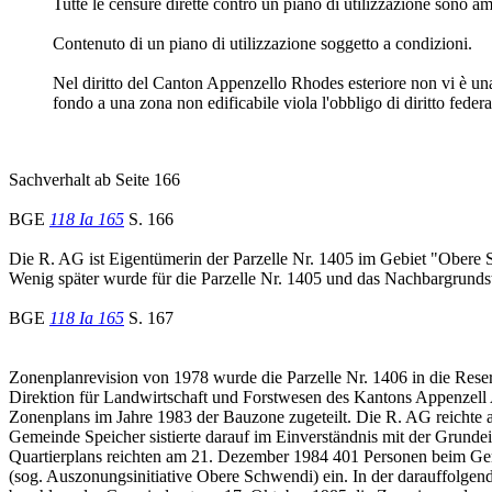
Tutte le censure dirette contro un piano di utilizzazione sono am
Contenuto di un piano di utilizzazione soggetto a condizioni.
Nel diritto del Canton Appenzello Rhodes esteriore non vi è una 
fondo a una zona non edificabile viola l'obbligo di diritto feder
Sachverhalt ab Seite 166
BGE
118 Ia 165
S. 166
Die R. AG ist Eigentümerin der Parzelle Nr. 1405 im Gebiet "Obere
Wenig später wurde für die Parzelle Nr. 1405 und das Nachbargrundst
BGE
118 Ia 165
S. 167
Zonenplanrevision von 1978 wurde die Parzelle Nr. 1406 in die Rese
Direktion für Landwirtschaft und Forstwesen des Kantons Appenzell 
Zonenplans im Jahre 1983 der Bauzone zugeteilt. Die R. AG reichte 
Gemeinde Speicher sistierte darauf im Einverständnis mit der Grun
Quartierplans reichten am 21. Dezember 1984 401 Personen beim Gem
(sog. Auszonungsinitiative Obere Schwendi) ein. In der darauffolg