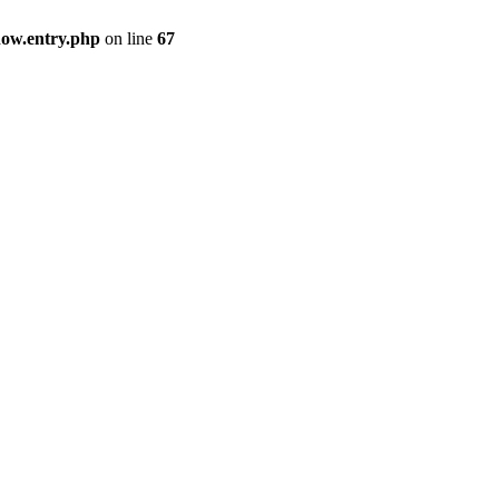
how.entry.php
on line
67