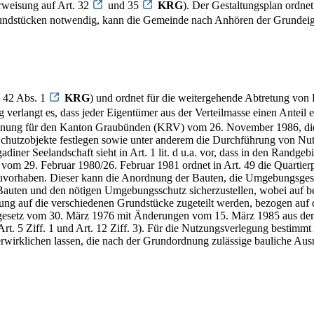
rweisung auf Art. 32
und 35
KRG
). Der Gestaltungsplan ordnet
Grundstücken notwendig, kann die Gemeinde nach Anhören der Grundei
. 42 Abs. 1
KRG
) und ordnet für die weitergehende Abtretung von
g verlangt es, dass jeder Eigentümer aus der Verteilmasse einen Anteil
ung für den Kanton Graubünden (KRV) vom 26. November 1986, die am 1.
hutzobjekte festlegen sowie unter anderem die Durchführung von Nut
iner Seelandschaft sieht in Art. 1 lit. d u.a. vor, dass in den Rand
m 29. Februar 1980/26. Februar 1981 ordnet in Art. 49 die Quartierpl
auvorhaben. Dieser kann die Anordnung der Bauten, die Umgebungsges
 Bauten und den nötigen Umgebungsschutz sicherzustellen, wobei auf
ung auf die verschiedenen Grundstücke zugeteilt werden, bezogen auf d
angesetz vom 30. März 1976 mit Änderungen vom 15. März 1985 aus dem
 5 Ziff. 1 und Art. 12 Ziff. 3). Für die Nutzungsverlegung bestimmt 
irklichen lassen, die nach der Grundordnung zulässige bauliche Ausnü