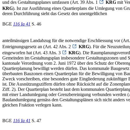
und des Gestaltungsplanes umfassen (Art. 39 Abs. 1
KRG
mit Ve
KRG
). Ist zur Ausführung eines Quartierplans die Umlegung von 
deren Durchführung sieht das Gesetz den unentgeltlichen
BGE
116 Ia 41
S. 46
anteilmässigen Landabzug für die notwendige Erschliessung vor (Art
Enteignungsgesetz an (Art. 42 Abs. 2
KRG
). Für die Neuzuteilun
eingeworfen hat (Art. 43 Abs. 3
KRG
). Die Raumplanungsverordn
Gemeinden im Gestaltungsplan insbesondere Gestaltungszonen und Sc
kantonale Verordnung vom 2. Juni 1972 über den Schutz der Oberengad
Quartierplanung bewilligt werden dürfen. Das kommunale Baugesetz vo
überbauten Bauzonen einen Quartierplan für die Bewilligung von B
Zweck vorschreiben, eine besonders gute Eingliederung zukünftiger
ist. Die Ausnützungsziffern dürfen ohne Rücksicht auf die Zonenplan
Ziff. 2). Der Quartierplan besteht laut dem kommunalen Quartierpl
mit einer Landumlegung oder Grenzbereinigung verbunden werden (Art.
Baulandumlegung gemäss den Gestaltungsplänen sich nicht anders verw
gleichen Fraktion verlegen kann.
BGE
116 Ia 41
S. 47