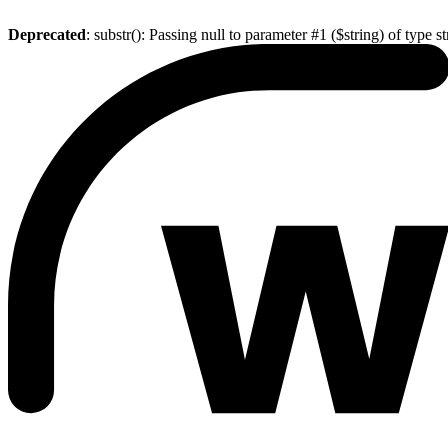
Deprecated
: substr(): Passing null to parameter #1 ($string) of type s