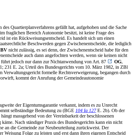
des Quartierplanverfahrens gefällt hat, aufgehoben und die Sache
m fraglichen Bereich Autonomie besitzt, ist keine Frage des
eid ist ein Rückweisungsentscheid. Es handelt sich um einen
aatsrechtliche Beschwerden gegen Zwischenentscheide, die lediglich
BV
nicht zulässig, es sei denn, der Zwischenentscheid habe für den
enentscheide auch dann angefochten werden, wenn sie keinen nicht
führt jedoch nur dann zur Nichtanwendung von Art. 87
OG
,
1; 231 E. 2a; Urteil des Bundesgerichts vom 10. März 1982, in ZBl
dem Verwaltungsgericht formelle Rechtsverweigerung, begangen durch
vorwirft, kommt der Anrufung der Gemeindeautonomie
agweite der Eigentumsgarantie verkannt, indem es zu Unrecht
 kommt selbständige Bedeutung zu (BGE
104 Ia 127
E. 2b). Ob der
, hängt massgebend von der Vereinbarkeit der beschlossenen
äme. Nach ständiger Praxis des Bundesgerichts kann ein nicht
che an die Gemeinde zur Neubeurteilung zurückweist. Der
er Weisung Folge zu leisten und erst dann ihren eigenen Entscheid