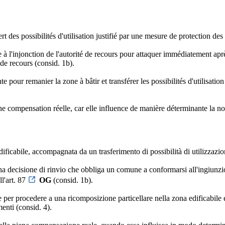
des possibilités d'utilisation justifié par une mesure de protection d
à l'injonction de l'autorité de recours pour attaquer immédiatement ap
 de recours (consid. 1b).
 pour remanier la zone à bâtir et transférer les possibilités d'utilisat
ne compensation réelle, car elle influence de manière déterminante la nou
icabile, accompagnata da un trasferimento di possibilità di utilizzazio
una decisione di rinvio che obbliga un comune a conformarsi all'ingiunzi
l'art. 87
OG
(consid. 1b).
 per procedere a una ricomposizione particellare nella zona edificabile e 
enti (consid. 4).