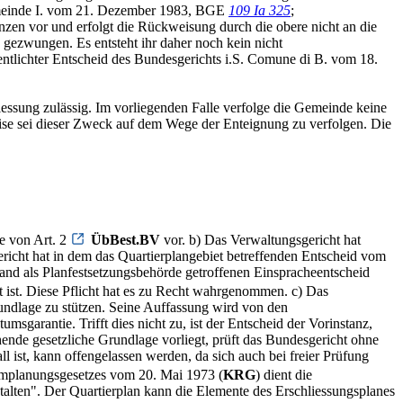
 Gemeinde I. vom 21. Dezember 1983, BGE
109 Ia 325
;
nzen vor und erfolgt die Rückweisung durch die obere nicht an die
gezwungen. Es entsteht ihr daher noch kein nicht
entlichter Entscheid des Bundesgerichts i.S. Comune di B. vom 18.
essung zulässig. Im vorliegenden Falle verfolge die Gemeinde keine
weise sei dieser Zweck auf dem Wege der Enteignung zu verfolgen. Die
e von Art. 2
ÜbBest.BV
vor. b) Das Verwaltungsgericht hat
icht hat in dem das Quartierplangebiet betreffenden Entscheid vom
tand als Planfestsetzungsbehörde getroffenen Einspracheentscheid
t ist. Diese Pflicht hat es zu Recht wahrgenommen. c) Das
rundlage zu stützen. Seine Auffassung wird von den
sgarantie. Trifft dies nicht zu, ist der Entscheid der Vorinstanz,
hende gesetzliche Grundlage vorliegt, prüft das Bundesgericht ohne
all ist, kann offengelassen werden, da sich auch bei freier Prüfung
mplanungsgesetzes vom 20. Mai 1973 (
KRG
) dient die
alten". Der Quartierplan kann die Elemente des Erschliessungsplanes