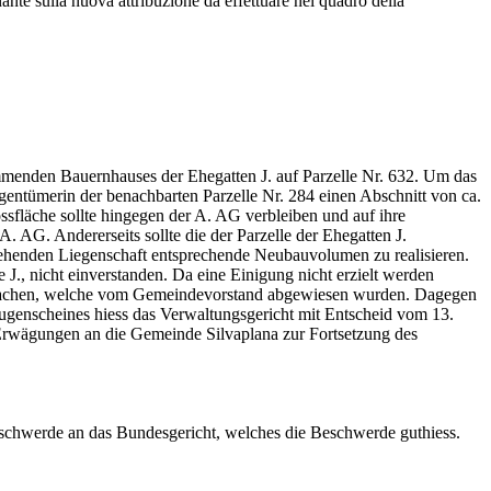
nte sulla nuova attribuzione da effettuare nel quadro della
menden Bauernhauses der Ehegatten J. auf Parzelle Nr. 632. Um das
gentümerin der benachbarten Parzelle Nr. 284 einen Abschnitt von ca.
ssfläche sollte hingegen der A. AG verbleiben und auf ihre
. AG. Andererseits sollte die der Parzelle der Ehegatten J.
stehenden Liegenschaft entsprechende Neubauvolumen zu realisieren.
., nicht einverstanden. Da eine Einigung nicht erzielt werden
sprachen, welche vom Gemeindevorstand abgewiesen wurden. Dagegen
genscheines hiess das Verwaltungsgericht mit Entscheid vom 13.
Erwägungen an die Gemeinde Silvaplana zur Fortsetzung des
eschwerde an das Bundesgericht, welches die Beschwerde guthiess.