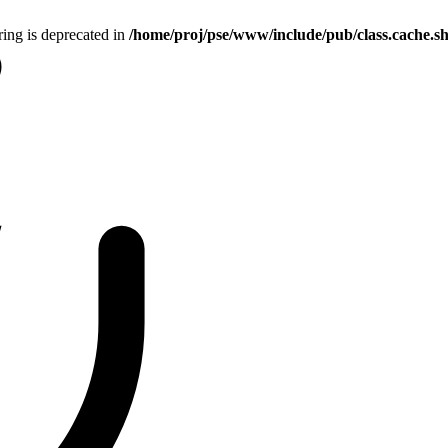
tring is deprecated in
/home/proj/pse/www/include/pub/class.cache.s