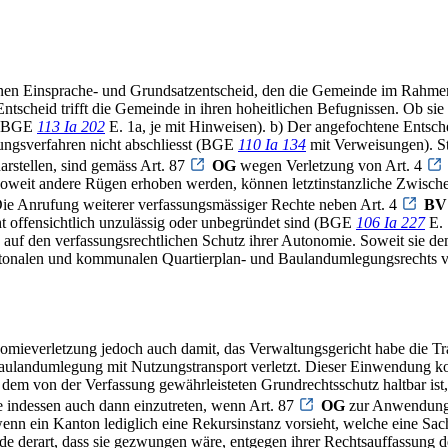
inen Einsprache- und Grundsatzentscheid, den die Gemeinde im Rahmen 
cheid trifft die Gemeinde in ihren hoheitlichen Befugnissen. Ob sie i
; BGE
113 Ia 202
E. 1a, je mit Hinweisen). b) Der angefochtene Entsch
gungsverfahren nicht abschliesst (BGE
110 Ia 134
mit Verweisungen). St
arstellen, sind gemäss Art. 87
OG
wegen Verletzung von Art. 4
Soweit andere Rügen erhoben werden, können letztinstanzliche Zwisch
Die Anrufung weiterer verfassungsmässiger Rechte neben Art. 4
BV
t offensichtlich unzulässig oder unbegründet sind (BGE
106 Ia 227
E. 
de auf den verfassungsrechtlichen Schutz ihrer Autonomie. Soweit sie 
antonalen und kommunalen Quartierplan- und Baulandumlegungsrechts 
mieverletzung jedoch auch damit, das Verwaltungsgericht habe die Tr
aulandumlegung mit Nutzungstransport verletzt. Dieser Einwendung
dem von der Verfassung gewährleisteten Grundrechtsschutz haltbar ist
 indessen auch dann einzutreten, wenn Art. 87
OG
zur Anwendung k
nn ein Kanton lediglich eine Rekursinstanz vorsieht, welche eine Sa
de derart, dass sie gezwungen wäre, entgegen ihrer Rechtsauffassung d