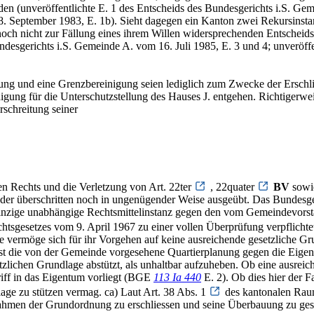
rden (unveröffentlichte E. 1 des Entscheids des Bundesgerichts i.S.
28. September 1983, E. 1b). Sieht dagegen ein Kanton zwei Rekursinsta
och nicht zur Fällung eines ihrem Willen widersprechenden Entscheids 
desgerichts i.S. Gemeinde A. vom 16. Juli 1985, E. 3 und 4; unveröff
gung und eine Grenzbereinigung seien lediglich zum Zwecke der Erschli
hädigung für die Unterschutzstellung des Hauses J. entgehen. Richtiger
schreitung seiner
en Rechts und die Verletzung von Art. 22ter
, 22quater
BV
sowi
er überschritten noch in ungenügender Weise ausgeübt. Das Bundesger
ls einzige unabhängige Rechtsmittelinstanz gegen den vom Gemeindevors
htsgesetzes vom 9. April 1967 zu einer vollen Überprüfung verpflichte
de vermöge sich für ihr Vorgehen auf keine ausreichende gesetzliche G
st die von der Gemeinde vorgesehene Quartierplanung gegen die Eigentum
zlichen Grundlage abstützt, als unhaltbar aufzuheben. Ob eine ausreic
iff in das Eigentum vorliegt (BGE
113 Ia 440
E. 2). Ob dies hier der F
lage zu stützen vermag. ca) Laut Art. 38 Abs. 1
des kantonalen Rau
ahmen der Grundordnung zu erschliessen und seine Überbauung zu gest