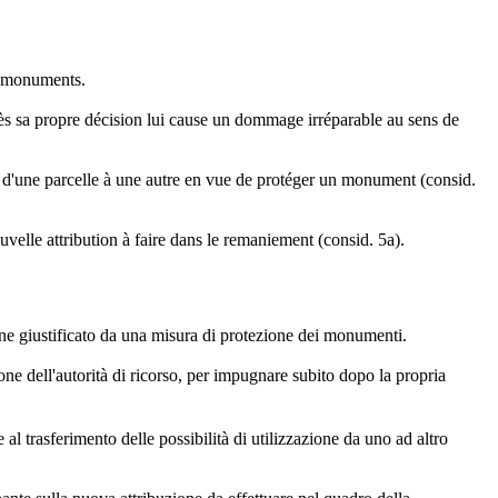
es monuments.
rès sa propre décision lui cause un dommage irréparable au sens de
ion d'une parcelle à une autre en vue de protéger un monument (consid.
velle attribution à faire dans le remaniement (consid. 5a).
ne giustificato da una misura di protezione dei monumenti.
one dell'autorità di ricorso, per impugnare subito dopo la propria
al trasferimento delle possibilità di utilizzazione da uno ad altro