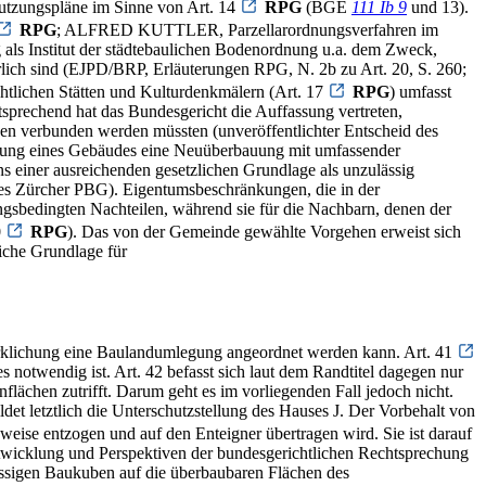
Nutzungspläne im Sinne von Art. 14
RPG
(BGE
111 Ib 9
und 13).
RPG
; ALFRED KUTTLER, Parzellarordnungsverfahren im
 als Institut der städtebaulichen Bodenordnung u.a. dem Zweck,
lich sind (EJPD/BRP, Erläuterungen RPG, N. 2b zu Art. 20, S. 260;
lichen Stätten und Kulturdenkmälern (Art. 17
RPG
) umfasst
echend hat das Bundesgericht die Auffassung vertreten,
en verbunden werden müssten (unveröffentlichter Entscheid des
altung eines Gebäudes eine Neuüberbauung mit umfassender
s einer ausreichenden gesetzlichen Grundlage als unzulässig
 des Zürcher PBG). Eigentumsbeschränkungen, die in der
sbedingten Nachteilen, während sie für die Nachbarn, denen der
0
RPG
). Das von der Gemeinde gewählte Vorgehen erweist sich
liche Grundlage für
wirklichung eine Baulandumlegung angeordnet werden kann. Art. 41
notwendig ist. Art. 42 befasst sich laut dem Randtitel dagegen nur
lächen zutrifft. Darum geht es im vorliegenden Fall jedoch nicht.
det letztlich die Unterschutzstellung des Hauses J. Der Vorbehalt von
sweise entzogen und auf den Enteigner übertragen wird. Sie ist darauf
wicklung und Perspektiven der bundesgerichtlichen Rechtsprechung
ässigen Baukuben auf die überbaubaren Flächen des