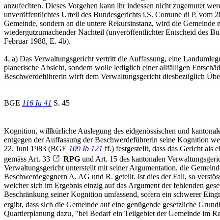
anzufechten. Dieses Vorgehen kann ihr indessen nicht zugemutet we
unveröffentlichtes Urteil des Bundesgerichts i.S. Comune di P. vom 
Gemeinde, sondern an die untere Rekursinstanz, wird die Gemeinde n
wiedergutzumachender Nachteil (unveröffentlichter Entscheid des Bun
Februar 1988, E. 4b).
4. a) Das Verwaltungsgericht vertritt die Auffassung, eine Landumle
planerische Absicht, sondern wolle lediglich einer allfälligen Entsc
Beschwerdeführerin wirft dem Verwaltungsgericht diesbezüglich Über
BGE
116 Ia 41
S. 45
Kognition, willkürliche Auslegung des eidgenössischen und kantonal
entgegen der Auffassung der Beschwerdeführerin seine Kognition wed
22. Juni 1983 (BGE
109 Ib 121
ff.) festgestellt, dass das Gericht a
gemäss Art. 33
RPG
und Art. 15 des kantonalen Verwaltungsgeric
Verwaltungsgericht unterstellt mit seiner Argumentation, die Gemein
Beschwerdegegnern A. AG und R. geteilt. Ist dies der Fall, so verstös
welcher sich im Ergebnis einzig auf das Argument der fehlenden geset
Beschränkung seiner Kognition umfassend, sofern ein schwerer Eingr
ergibt, dass sich die Gemeinde auf eine genügende gesetzliche Grund
Quartierplanung dazu, "bei Bedarf ein Teilgebiet der Gemeinde im R