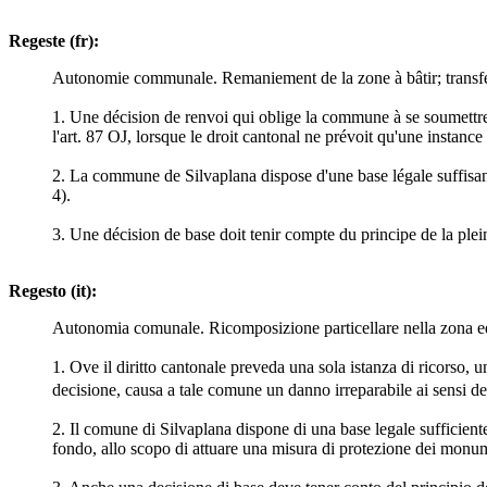
Regeste (fr):
Autonomie communale. Remaniement de la zone à bâtir; transfert 
1. Une décision de renvoi qui oblige la commune à se soumettre 
l'art. 87 OJ, lorsque le droit cantonal ne prévoit qu'une instance
2. La commune de Silvaplana dispose d'une base légale suffisante
4).
3. Une décision de base doit tenir compte du principe de la plei
Regesto (it):
Autonomia comunale. Ricomposizione particellare nella zona edif
1. Ove il diritto cantonale preveda una sola istanza di ricorso, 
decisione, causa a tale comune un danno irreparabile ai sensi del
2. Il comune di Silvaplana dispone di una base legale sufficiente
fondo, allo scopo di attuare una misura di protezione dei monum