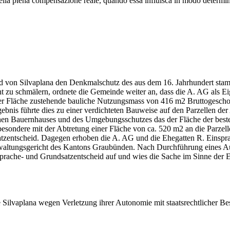
ella piena compensazione reale, quando essa influisca in modo determina
 von Silvaplana den Denkmalschutz des aus dem 16. Jahrhundert stam
 zu schmälern, ordnete die Gemeinde weiter an, dass die A. AG als Ei
ieser Fläche zustehende bauliche Nutzungsmass von 416 m2 Bruttogescho
nis führte dies zu einer verdichteten Bauweise auf den Parzellen der A
rischen Bauernhauses und des Umgebungsschutzes das der Fläche der be
ndere mit der Abtretung einer Fläche von ca. 520 m2 an die Parzelle J
satzentscheid. Dagegen erhoben die A. AG und die Ehegatten R. Ein
waltungsgericht des Kantons Graubünden. Nach Durchführung eines Au
prache- und Grundsatzentscheid auf und wies die Sache im Sinne der 
Silvaplana wegen Verletzung ihrer Autonomie mit staatsrechtlicher B