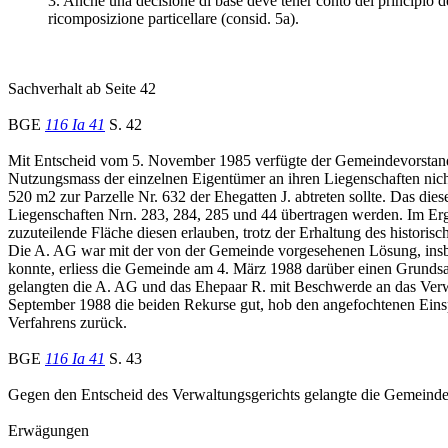
3. Anche una decisione di base deve tener conto del principio d
ricomposizione particellare (consid. 5a).
Sachverhalt ab Seite 42
BGE
116 Ia 41
S. 42
Mit Entscheid vom 5. November 1985 verfügte der Gemeindevorstand
Nutzungsmass der einzelnen Eigentümer an ihren Liegenschaften nicht
520 m2 zur Parzelle Nr. 632 der Ehegatten J. abtreten sollte. Das d
Liegenschaften Nrn. 283, 284, 285 und 44 übertragen werden. Im Ergeb
zuzuteilende Fläche diesen erlauben, trotz der Erhaltung des histo
Die A. AG war mit der von der Gemeinde vorgesehenen Lösung, insbeso
konnte, erliess die Gemeinde am 4. März 1988 darüber einen Grund
gelangten die A. AG und das Ehepaar R. mit Beschwerde an das Ver
September 1988 die beiden Rekurse gut, hob den angefochtenen Eins
Verfahrens zurück.
BGE
116 Ia 41
S. 43
Gegen den Entscheid des Verwaltungsgerichts gelangte die Gemeinde 
Erwägungen