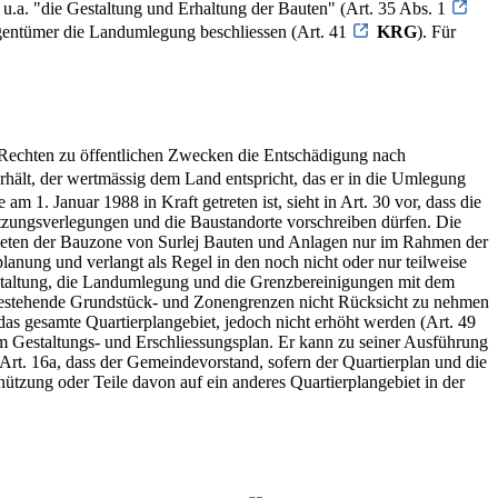
 u.a. "die Gestaltung und Erhaltung der Bauten" (Art. 35 Abs. 1
gentümer die Landumlegung beschliessen (Art. 41
KRG
). Für
 Rechten zu öffentlichen Zwecken die Entschädigung nach
 erhält, der wertmässig dem Land entspricht, das er in die Umlegung
 Januar 1988 in Kraft getreten ist, sieht in Art. 30 vor, dass die
zungsverlegungen und die Baustandorte vorschreiben dürfen. Die
gebieten der Bauzone von Surlej Bauten und Anlagen nur im Rahmen der
anung und verlangt als Regel in den noch nicht oder nur teilweise
taltung, die Landumlegung und die Grenzbereinigungen mit dem
 bestehende Grundstück- und Zonengrenzen nicht Rücksicht zu nehmen
as gesamte Quartierplangebiet, jedoch nicht erhöht werden (Art. 49
 Gestaltungs- und Erschliessungsplan. Er kann zu seiner Ausführung
Art. 16a, dass der Gemeindevorstand, sofern der Quartierplan und die
tzung oder Teile davon auf ein anderes Quartierplangebiet in der