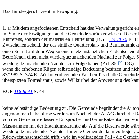
Das Bundesgericht zieht in Erwägung:
1. a) Mit dem angefochtenen Entscheid hat das Verwaltungsgericht e
im Sinne der Erwägungen an die Gemeinde zurückgewiesen. Dieser Ents
Eintretens, sondern der materiellen Beurteilung (BGE
114 Ia 76
E. 1
Zwischenentscheid, der das strittige Quartierplan- und Baulandumle
einen Schritt auf dem Weg zu einem letztinstanzlichen Endentscheid d
Betroffenen einen nicht wiedergutzumachenden Nachteil zur Folge. 
wiedergutzumachenden Nachteil zur Folge haben (Art. 86
OG
). 
wenn die erhobenen Rügen selbständige Bedeutung besitzen und nich
83/1982 S. 324 E. 2a). Im vorliegenden Fall beruft sich die Gemein
überspitzten Formalismus, sowie Willkür bei der Anwendung des k
BGE
116 Ia 41
S. 44
keine selbständige Bedeutung zu. Die Gemeinde begründet die Autono
angenommen habe, diese werde zum Nachteil der A. AG durch die B
von der Gemeinde erlassene Einsprache- und Grundsatzentscheid vor 
Massnahmen mit der Eigentumsgarantie ab. Auf die Beschwerde wäre
wiedergutzumachender Nachteil für eine Gemeinde dann vorliegen, we
Rückweisungsentscheid trifft - wie im vorliegenden Fall - die Gemein