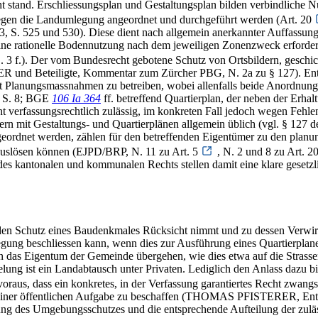
t stand. Erschliessungsplan und Gestaltungsplan bilden verbindliche 
egen die Landumlegung angeordnet und durchgeführt werden (Art. 20
, S. 525 und 530). Diese dient nach allgemein anerkannter Auffassung
eine rationelle Bodennutzung nach dem jeweiligen Zonenzweck erforder
. Der vom Bundesrecht gebotene Schutz von Ortsbildern, geschicht
nd Beteiligte, Kommentar zum Zürcher PBG, N. 2a zu § 127). Entspr
t Planungsmassnahmen zu betreiben, wobei allenfalls beide Anordnung
c S. 8; BGE
106 Ia 364
ff. betreffend Quartierplan, der neben der Erh
verfassungsrechtlich zulässig, im konkreten Fall jedoch wegen Fehlen
ern mit Gestaltungs- und Quartierplänen allgemein üblich (vgl. § 127
dnet werden, zählen für den betreffenden Eigentümer zu den planung
uslösen können (EJPD/BRP, N. 11 zu Art. 5
, N. 2 und 8 zu Art. 2
 des kantonalen und kommunalen Rechts stellen damit eine klare gesetz
auf den Schutz eines Baudenkmales Rücksicht nimmt und zu dessen Ver
ung beschliessen kann, wenn dies zur Ausführung eines Quartierplanes 
 das Eigentum der Gemeinde übergehen, wie dies etwa auf die Strassenf
ung ist ein Landabtausch unter Privaten. Lediglich den Anlass dazu bil
voraus, dass ein konkretes, in der Verfassung garantiertes Recht zwang
an einer öffentlichen Aufgabe zu beschaffen (THOMAS PFISTERER, Ent
ellung des Umgebungsschutzes und die entsprechende Aufteilung der zul