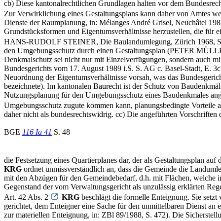
cb) Diese kantonalrechtlichen Grundlagen halten vor dem Bundesrech
Zur Verwirklichung eines Gestaltungsplans kann daher von Amtes w
Dienste der Raumplanung, in: Mélanges André Grisel, Neuchâtel 1983
Grundstücksformen und Eigentumsverhältnisse herzustellen, die für 
HANS-RUDOLF STEINER, Die Baulandumlegung, Zürich 1968, S. 3 f.)
den Umgebungsschutz durch einen Gestaltungsplan (PETER MÜLLER u
Denkmalschutz sei nicht nur mit Einzelverfügungen, sondern auch mi
Bundesgerichts vom 17. August 1989 i.S. S. AG c. Basel-Stadt, E. 3
Neuordnung der Eigentumsverhältnisse vorsah, was das Bundesgericht 
bezeichnete). Im kantonalen Baurecht ist der Schutz von Baudenkmäl
Nutzungsplanung für den Umgebungsschutz eines Baudenkmales angeor
Umgebungsschutz zugute kommen kann, planungsbedingte Vorteile a
daher nicht als bundesrechtswidrig. cc) Die angeführten Vorschriften
BGE
116 Ia 41
S. 48
die Festsetzung eines Quartierplanes dar, der als Gestaltungsplan 
KRG
ordnet unmissverständlich an, dass die Gemeinde die Landumleg
mit den Abzügen für den Gemeindebedarf, d.h. mit Flächen, welche in
Gegenstand der vom Verwaltungsgericht als unzulässig erklärten Regel
Art. 42 Abs. 2
KRG
beschlägt die formelle Enteignung. Sie setzt 
gerichtet, dem Enteigner eine Sache für den unmittelbaren Dienst 
zur materiellen Enteignung, in: ZBl 89/1988, S. 472). Die Sicherst