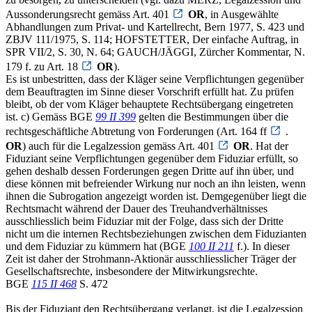
Aussonderungsrecht gemäss Art. 401
OR
, in Ausgewählte
Abhandlungen zum Privat- und Kartellrecht, Bern 1977, S. 423 und
ZBJV 111/1975, S. 114; HOFSTETTER, Der einfache Auftrag, in
SPR VII/2, S. 30, N. 64; GAUCH/JÄGGI, Zürcher Kommentar, N.
179 f. zu Art. 18
OR
).
Es ist unbestritten, dass der Kläger seine Verpflichtungen gegenüber
dem Beauftragten im Sinne dieser Vorschrift erfüllt hat. Zu prüfen
bleibt, ob der vom Kläger behauptete Rechtsübergang eingetreten
ist. c) Gemäss BGE
99 II 399
gelten die Bestimmungen über die
rechtsgeschäftliche Abtretung von Forderungen (Art. 164 ff
.
OR
) auch für die Legalzession gemäss Art. 401
OR
. Hat der
Fiduziant seine Verpflichtungen gegenüber dem Fiduziar erfüllt, so
gehen deshalb dessen Forderungen gegen Dritte auf ihn über, und
diese können mit befreiender Wirkung nur noch an ihn leisten, wenn
ihnen die Subrogation angezeigt worden ist. Demgegenüber liegt die
Rechtsmacht während der Dauer des Treuhandverhältnisses
ausschliesslich beim Fiduziar mit der Folge, dass sich der Dritte
nicht um die internen Rechtsbeziehungen zwischen dem Fiduzianten
und dem Fiduziar zu kümmern hat (BGE
100 II 211
f.). In dieser
Zeit ist daher der Strohmann-Aktionär ausschliesslicher Träger der
Gesellschaftsrechte, insbesondere der Mitwirkungsrechte.
BGE
115 II 468
S. 472
Bis der Fiduziant den Rechtsübergang verlangt, ist die Legalzession