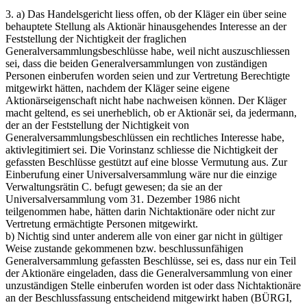
3. a) Das Handelsgericht liess offen, ob der Kläger ein über seine
behauptete Stellung als Aktionär hinausgehendes Interesse an der
Feststellung der Nichtigkeit der fraglichen
Generalversammlungsbeschlüsse habe, weil nicht auszuschliessen
sei, dass die beiden Generalversammlungen von zuständigen
Personen einberufen worden seien und zur Vertretung Berechtigte
mitgewirkt hätten, nachdem der Kläger seine eigene
Aktionärseigenschaft nicht habe nachweisen können. Der Kläger
macht geltend, es sei unerheblich, ob er Aktionär sei, da jedermann,
der an der Feststellung der Nichtigkeit von
Generalversammlungsbeschlüssen ein rechtliches Interesse habe,
aktivlegitimiert sei. Die Vorinstanz schliesse die Nichtigkeit der
gefassten Beschlüsse gestützt auf eine blosse Vermutung aus. Zur
Einberufung einer Universalversammlung wäre nur die einzige
Verwaltungsrätin C. befugt gewesen; da sie an der
Universalversammlung vom 31. Dezember 1986 nicht
teilgenommen habe, hätten darin Nichtaktionäre oder nicht zur
Vertretung ermächtigte Personen mitgewirkt.
b) Nichtig sind unter anderem alle von einer gar nicht in gültiger
Weise zustande gekommenen bzw. beschlussunfähigen
Generalversammlung gefassten Beschlüsse, sei es, dass nur ein Teil
der Aktionäre eingeladen, dass die Generalversammlung von einer
unzuständigen Stelle einberufen worden ist oder dass Nichtaktionäre
an der Beschlussfassung entscheidend mitgewirkt haben (BÜRGI,