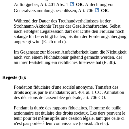
Auftraggeber; Art. 401 Abs. 1
OR
. Anfechtung von
Generalversammlungsbeschlüssen; Art. 706
OR
.
Während der Dauer des Treuhandverhältnisses ist der
Strohmann-Aktionär Träger der Gesellschaftsrechte. Selbst
nach erfolgter Legalzession darf der Dritte den Fiduziar noch
solange für berechtigt halten, bis ihm der Forderungsübergang
angezeigt wird (E. 2b und c).
Im Gegensatz zur blossen Anfechtbarkeit kann die Nichtigkeit
auch von einem Nichtaktionär geltend gemacht werden, der
an ihrer Feststellung ein rechtliches Interesse hat (E. 3b).
Regeste (fr):
Fondation fiduciaire d'une société anonyme. Transfert des
droits acquis par le mandataire; art. 401 al. 1 CO. Annulation
des décisions de l'assemblée générale; art. 706 CO.
Pendant la durée des rapports fiduciaires, l'homme de paille
actionnaire est titulaire des droits sociaux. Les tiers peuvent le
tenir pour tel même après une cession légale, tant que celle-ci
n'est pas portée à leur connaissance (consid. 2b et c).