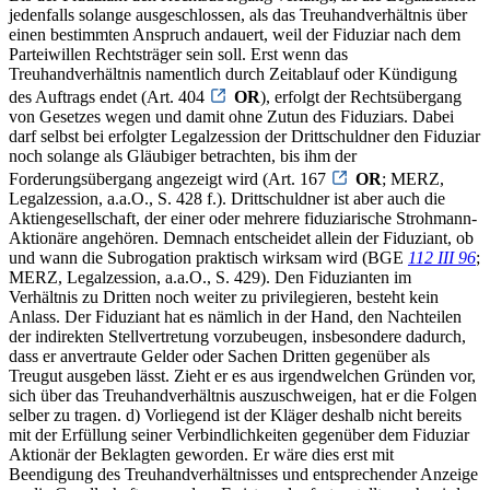
jedenfalls solange ausgeschlossen, als das Treuhandverhältnis über
einen bestimmten Anspruch andauert, weil der Fiduziar nach dem
Parteiwillen Rechtsträger sein soll. Erst wenn das
Treuhandverhältnis namentlich durch Zeitablauf oder Kündigung
des Auftrags endet (Art. 404
OR
), erfolgt der Rechtsübergang
von Gesetzes wegen und damit ohne Zutun des Fiduziars. Dabei
darf selbst bei erfolgter Legalzession der Drittschuldner den Fiduziar
noch solange als Gläubiger betrachten, bis ihm der
Forderungsübergang angezeigt wird (Art. 167
OR
; MERZ,
Legalzession, a.a.O., S. 428 f.). Drittschuldner ist aber auch die
Aktiengesellschaft, der einer oder mehrere fiduziarische Strohmann-
Aktionäre angehören. Demnach entscheidet allein der Fiduziant, ob
und wann die Subrogation praktisch wirksam wird (BGE
112 III 96
;
MERZ, Legalzession, a.a.O., S. 429). Den Fiduzianten im
Verhältnis zu Dritten noch weiter zu privilegieren, besteht kein
Anlass. Der Fiduziant hat es nämlich in der Hand, den Nachteilen
der indirekten Stellvertretung vorzubeugen, insbesondere dadurch,
dass er anvertraute Gelder oder Sachen Dritten gegenüber als
Treugut ausgeben lässt. Zieht er es aus irgendwelchen Gründen vor,
sich über das Treuhandverhältnis auszuschweigen, hat er die Folgen
selber zu tragen. d) Vorliegend ist der Kläger deshalb nicht bereits
mit der Erfüllung seiner Verbindlichkeiten gegenüber dem Fiduziar
Aktionär der Beklagten geworden. Er wäre dies erst mit
Beendigung des Treuhandverhältnisses und entsprechender Anzeige