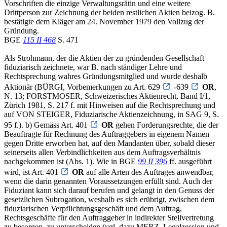
Vorschriften die einzige Verwaltungsrätin und eine weitere
Drittperson zur Zeichnung der beiden restlichen Aktien beizog. B.
bestätigte dem Kläger am 24. November 1979 den Vollzug der
Gründung.
BGE
115 II 468
S. 471
Als Strohmann, der die Aktien der zu gründenden Gesellschaft
fiduziarisch zeichnete, war B. nach ständiger Lehre und
Rechtsprechung wahres Gründungsmitglied und wurde deshalb
Aktionär (BÜRGI, Vorbemerkungen zu Art. 629
-639
OR
,
N. 13; FORSTMOSER, Schweizerisches Aktienrecht, Band I/1,
Zürich 1981, S. 217 f. mit Hinweisen auf die Rechtsprechung und
auf VON STEIGER, Fiduziarische Aktienzeichnung, in SAG 9, S.
95 f.). b) Gemäss Art. 401
OR
gehen Forderungsrechte, die der
Beauftragte für Rechnung des Auftraggebers in eigenem Namen
gegen Dritte erworben hat, auf den Mandanten über, sobald dieser
seinerseits allen Verbindlichkeiten aus dem Auftragsverhältnis
nachgekommen ist (Abs. 1). Wie in BGE
99 II 396
ff. ausgeführt
wird, ist Art. 401
OR
auf alle Arten des Auftrages anwendbar,
wenn die darin genannten Voraussetzungen erfüllt sind. Auch der
Fiduziant kann sich darauf berufen und gelangt in den Genuss der
gesetzlichen Subrogation, weshalb es sich erübrigt, zwischen dem
fiduziarischen Verpflichtungsgeschäft und dem Auftrag,
Rechtsgeschäfte für den Auftraggeber in indirekter Stellvertretung
zu besorgen, zu unterscheiden (vgl. dazu MERZ, Legalzession und