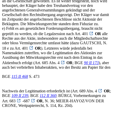
an die Gesellschaft geworden. Es ist weder festgestellt, noch wird
behauptet, der Kläger habe den Treuhandvertrag vor den
angefochtenen Generalversammlungen gekündigt und der
Gesellschaft den Rechtsübergang angezeigt. Der Kläger war damit
im Zeitpunkt der angefochtenen Beschlüsse nicht Aktionär der
Beklagten. Die Mitwirkungsrechte standen dem Fiduziar zu.
e) Fehlt es am gesetzlichen Forderungsübergang, braucht nicht
geprüft zu werden, ob die Legalzession nach Art. 401
OR
alle
Rechte aus der Aktie, insbesondere auch die Mitgliedschaftsrechte
oder bloss Vermögensrechte umfasst hätte (dazu GAUTSCHI, N.
18 e zu Art. 401
OR
). Letzteres würde jedenfalls bei
Namenaktien zutreffen, wo die Legitimation des Aktionärs zur
Ausübung der Mitwirkungsrechte erst nach dem Eintrag in das
Aktienbuch erfolgt (Art. 685 Abs. 4
OR
; BGE
90 II 173
), aber
auch bei verbrieften Inhaberaktien, wo der Besitz am Papier für den
BGE
115 II 468
S. 473
Nachweis der Legitimation erforderlich ist (Art. 689 Abs. 4
OR
;
BGE
109 II 239
, BGE
112 II 360
; BÜRGI, Vorbemerkungen zu
Art. 683
-687
OR
, N. 36; MEIER-HAYOZ/VON DER
CRONE, Wertpapierrecht, S. 114, Rz. 204).