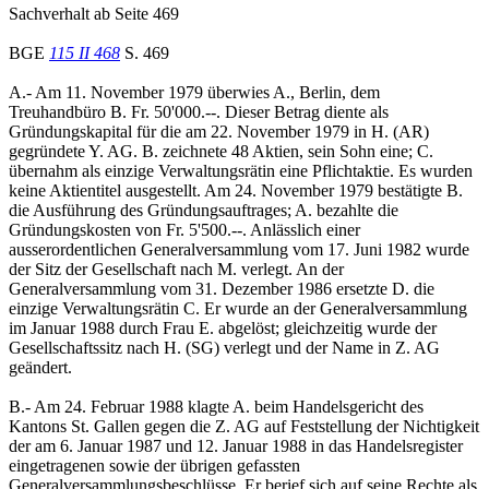
Sachverhalt ab Seite 469
BGE
115 II 468
S. 469
A.- Am 11. November 1979 überwies A., Berlin, dem
Treuhandbüro B. Fr. 50'000.--. Dieser Betrag diente als
Gründungskapital für die am 22. November 1979 in H. (AR)
gegründete Y. AG. B. zeichnete 48 Aktien, sein Sohn eine; C.
übernahm als einzige Verwaltungsrätin eine Pflichtaktie. Es wurden
keine Aktientitel ausgestellt. Am 24. November 1979 bestätigte B.
die Ausführung des Gründungsauftrages; A. bezahlte die
Gründungskosten von Fr. 5'500.--. Anlässlich einer
ausserordentlichen Generalversammlung vom 17. Juni 1982 wurde
der Sitz der Gesellschaft nach M. verlegt. An der
Generalversammlung vom 31. Dezember 1986 ersetzte D. die
einzige Verwaltungsrätin C. Er wurde an der Generalversammlung
im Januar 1988 durch Frau E. abgelöst; gleichzeitig wurde der
Gesellschaftssitz nach H. (SG) verlegt und der Name in Z. AG
geändert.
B.- Am 24. Februar 1988 klagte A. beim Handelsgericht des
Kantons St. Gallen gegen die Z. AG auf Feststellung der Nichtigkeit
der am 6. Januar 1987 und 12. Januar 1988 in das Handelsregister
eingetragenen sowie der übrigen gefassten
Generalversammlungsbeschlüsse. Er berief sich auf seine Rechte als