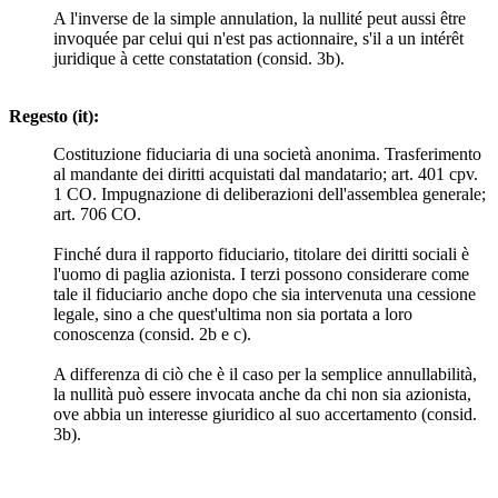
A l'inverse de la simple annulation, la nullité peut aussi être
invoquée par celui qui n'est pas actionnaire, s'il a un intérêt
juridique à cette constatation (consid. 3b).
Regesto (it):
Costituzione fiduciaria di una società anonima. Trasferimento
al mandante dei diritti acquistati dal mandatario; art. 401 cpv.
1 CO. Impugnazione di deliberazioni dell'assemblea generale;
art. 706 CO.
Finché dura il rapporto fiduciario, titolare dei diritti sociali è
l'uomo di paglia azionista. I terzi possono considerare come
tale il fiduciario anche dopo che sia intervenuta una cessione
legale, sino a che quest'ultima non sia portata a loro
conoscenza (consid. 2b e c).
A differenza di ciò che è il caso per la semplice annullabilità,
la nullità può essere invocata anche da chi non sia azionista,
ove abbia un interesse giuridico al suo accertamento (consid.
3b).