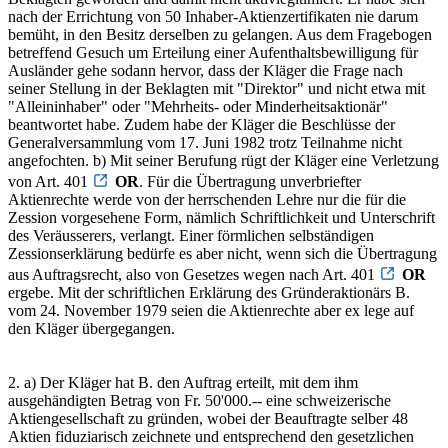
nach der Errichtung von 50 Inhaber-Aktienzertifikaten nie darum
bemüht, in den Besitz derselben zu gelangen. Aus dem Fragebogen
betreffend Gesuch um Erteilung einer Aufenthaltsbewilligung für
Ausländer gehe sodann hervor, dass der Kläger die Frage nach
seiner Stellung in der Beklagten mit "Direktor" und nicht etwa mit
"Alleininhaber" oder "Mehrheits- oder Minderheitsaktionär"
beantwortet habe. Zudem habe der Kläger die Beschlüsse der
Generalversammlung vom 17. Juni 1982 trotz Teilnahme nicht
angefochten. b) Mit seiner Berufung rügt der Kläger eine Verletzung
von Art. 401
OR
. Für die Übertragung unverbriefter
Aktienrechte werde von der herrschenden Lehre nur die für die
Zession vorgesehene Form, nämlich Schriftlichkeit und Unterschrift
des Veräusserers, verlangt. Einer förmlichen selbständigen
Zessionserklärung bedürfe es aber nicht, wenn sich die Übertragung
aus Auftragsrecht, also von Gesetzes wegen nach Art. 401
OR
ergebe. Mit der schriftlichen Erklärung des Gründeraktionärs B.
vom 24. November 1979 seien die Aktienrechte aber ex lege auf
den Kläger übergegangen.
2. a) Der Kläger hat B. den Auftrag erteilt, mit dem ihm
ausgehändigten Betrag von Fr. 50'000.-- eine schweizerische
Aktiengesellschaft zu gründen, wobei der Beauftragte selber 48
Aktien fiduziarisch zeichnete und entsprechend den gesetzlichen