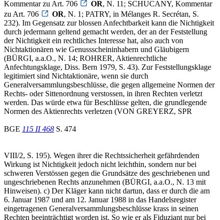
Kommentar zu Art. 706
OR
, N. 11; SCHUCANY, Kommentar
zu Art. 706
OR
, N. 1; PATRY, in Mélanges R. Secrétan, S.
232). Im Gegensatz zur blossen Anfechtbarkeit kann die Nichtigkeit
durch jedermann geltend gemacht werden, der an der Feststellung
der Nichtigkeit ein rechtliches Interesse hat, also auch von
Nichtaktionären wie Genussscheininhabern und Gläubigern
(BÜRGI, a.a.O., N. 14; ROHRER, Aktienrechtliche
Anfechtungsklage, Diss. Bern 1979, S. 43). Zur Feststellungsklage
legitimiert sind Nichtaktionäre, wenn sie durch
Generalversammlungsbeschlüsse, die gegen allgemeine Normen der
Rechts- oder Sittenordnung verstossen, in ihren Rechten verletzt
werden. Das würde etwa für Beschlüsse gelten, die grundlegende
Normen des Aktienrechts verletzen (VON GREYERZ, SPR
BGE
115 II 468
S. 474
VIII/2, S. 195). Wegen ihrer die Rechtssicherheit gefährdenden
Wirkung ist Nichtigkeit jedoch nicht leichthin, sondern nur bei
schweren Verstössen gegen die Grundsätze des geschriebenen und
ungeschriebenen Rechts anzunehmen (BÜRGI, a.a.O., N. 13 mit
Hinweisen). c) Der Kläger kann nicht dartun, dass er durch die am
6. Januar 1987 und am 12. Januar 1988 in das Handelsregister
eingetragenen Generalversammlungsbeschlüsse krass in seinen
Rechten beeinträchtigt worden ist. So wie er als Fiduziant nur bei