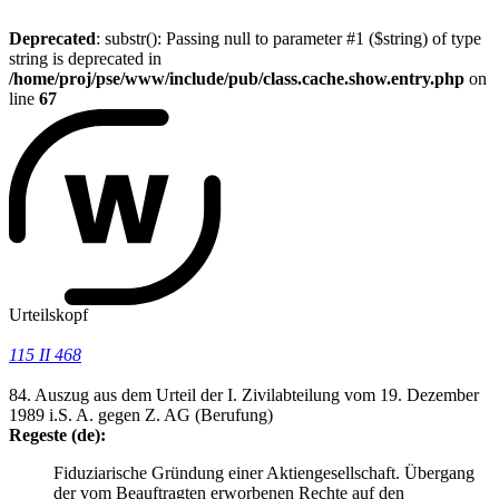
Deprecated
: substr(): Passing null to parameter #1 ($string) of type
string is deprecated in
/home/proj/pse/www/include/pub/class.cache.show.entry.php
on
line
67
Urteilskopf
115 II 468
84. Auszug aus dem Urteil der I. Zivilabteilung vom 19. Dezember
1989 i.S. A. gegen Z. AG (Berufung)
Regeste (de):
Fiduziarische Gründung einer Aktiengesellschaft. Übergang
der vom Beauftragten erworbenen Rechte auf den