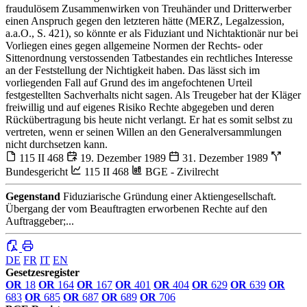
fraudulösem Zusammenwirken von Treuhänder und Dritterwerber
einen Anspruch gegen den letzteren hätte (MERZ, Legalzession,
a.a.O., S. 421), so könnte er als Fiduziant und Nichtaktionär nur bei
Vorliegen eines gegen allgemeine Normen der Rechts- oder
Sittenordnung verstossenden Tatbestandes ein rechtliches Interesse
an der Feststellung der Nichtigkeit haben. Das lässt sich im
vorliegenden Fall auf Grund des im angefochtenen Urteil
festgestellten Sachverhalts nicht sagen. Als Treugeber hat der Kläger
freiwillig und auf eigenes Risiko Rechte abgegeben und deren
Rückübertragung bis heute nicht verlangt. Er hat es somit selbst zu
vertreten, wenn er seinen Willen an den Generalversammlungen
nicht durchsetzen kann.
115 II 468
19. Dezember 1989
31. Dezember 1989
Bundesgericht
115 II 468
BGE - Zivilrecht
Gegenstand
Fiduziarische Gründung einer Aktiengesellschaft.
Übergang der vom Beauftragten erworbenen Rechte auf den
Auftraggeber;...
DE
FR
IT
EN
Gesetzesregister
OR
18
OR
164
OR
167
OR
401
OR
404
OR
629
OR
639
OR
683
OR
685
OR
687
OR
689
OR
706