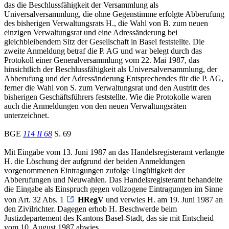
das die Beschlussfähigkeit der Versammlung als
Universalversammlung, die ohne Gegenstimme erfolgte Abberufung
des bisherigen Verwaltungsrats H., die Wahl von B. zum neuen
einzigen Verwaltungsrat und eine Adressänderung bei
gleichbleibendem Sitz der Gesellschaft in Basel feststellte. Die
zweite Anmeldung betraf die P. AG und war belegt durch das
Protokoll einer Generalversammlung vom 22. Mai 1987, das
hinsichtlich der Beschlussfähigkeit als Universalversammlung, der
Abberufung und der Adressänderung Entsprechendes für die P. AG,
ferner die Wahl von S. zum Verwaltungsrat und den Austritt des
bisherigen Geschäftsführers feststellte. Wie die Protokolle waren
auch die Anmeldungen von den neuen Verwaltungsräten
unterzeichnet.
BGE
114 II 68
S. 69
Mit Eingabe vom 13. Juni 1987 an das Handelsregisteramt verlangte
H. die Löschung der aufgrund der beiden Anmeldungen
vorgenommenen Eintragungen zufolge Ungültigkeit der
Abberufungen und Neuwahlen. Das Handelsregisteramt behandelte
die Eingabe als Einspruch gegen vollzogene Eintragungen im Sinne
von Art. 32 Abs. 1
HRegV
und verwies H. am 19. Juni 1987 an
den Zivilrichter. Dagegen erhob H. Beschwerde beim
Justizdepartement des Kantons Basel-Stadt, das sie mit Entscheid
vom 10. August 1987 abwies.