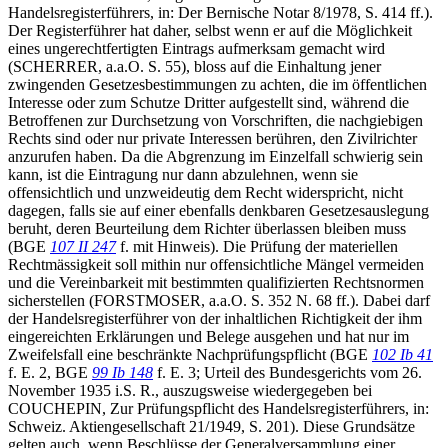
Handelsregisterführers, in: Der Bernische Notar 8/1978, S. 414 ff.).
Der Registerführer hat daher, selbst wenn er auf die Möglichkeit
eines ungerechtfertigten Eintrags aufmerksam gemacht wird
(SCHERRER, a.a.O. S. 55), bloss auf die Einhaltung jener
zwingenden Gesetzesbestimmungen zu achten, die im öffentlichen
Interesse oder zum Schutze Dritter aufgestellt sind, während die
Betroffenen zur Durchsetzung von Vorschriften, die nachgiebigen
Rechts sind oder nur private Interessen berühren, den Zivilrichter
anzurufen haben. Da die Abgrenzung im Einzelfall schwierig sein
kann, ist die Eintragung nur dann abzulehnen, wenn sie
offensichtlich und unzweideutig dem Recht widerspricht, nicht
dagegen, falls sie auf einer ebenfalls denkbaren Gesetzesauslegung
beruht, deren Beurteilung dem Richter überlassen bleiben muss
(BGE
107 II 247
f. mit Hinweis). Die Prüfung der materiellen
Rechtmässigkeit soll mithin nur offensichtliche Mängel vermeiden
und die Vereinbarkeit mit bestimmten qualifizierten Rechtsnormen
sicherstellen (FORSTMOSER, a.a.O. S. 352 N. 68 ff.). Dabei darf
der Handelsregisterführer von der inhaltlichen Richtigkeit der ihm
eingereichten Erklärungen und Belege ausgehen und hat nur im
Zweifelsfall eine beschränkte Nachprüfungspflicht (BGE
102 Ib 41
f. E. 2, BGE
99 Ib 148
f. E. 3; Urteil des Bundesgerichts vom 26.
November 1935 i.S. R., auszugsweise wiedergegeben bei
COUCHEPIN, Zur Prüfungspflicht des Handelsregisterführers, in:
Schweiz. Aktiengesellschaft 21/1949, S. 201). Diese Grundsätze
gelten auch, wenn Beschlüsse der Generalversammlung einer