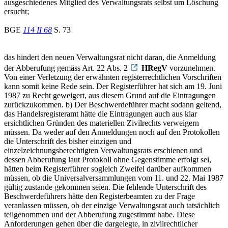
ausgeschiedenes Mitglied des Verwaltungsrats selbst um Löschung
ersucht;
BGE
114 II 68
S. 73
das hindert den neuen Verwaltungsrat nicht daran, die Anmeldung
der Abberufung gemäss Art. 22 Abs. 2
HRegV
vorzunehmen.
Von einer Verletzung der erwähnten registerrechtlichen Vorschriften
kann somit keine Rede sein. Der Registerführer hat sich am 19. Juni
1987 zu Recht geweigert, aus diesem Grund auf die Eintragungen
zurückzukommen. b) Der Beschwerdeführer macht sodann geltend,
das Handelsregisteramt hätte die Eintragungen auch aus klar
ersichtlichen Gründen des materiellen Zivilrechts verweigern
müssen. Da weder auf den Anmeldungen noch auf den Protokollen
die Unterschrift des bisher einzigen und
einzelzeichnungsberechtigten Verwaltungsrats erschienen und
dessen Abberufung laut Protokoll ohne Gegenstimme erfolgt sei,
hätten beim Registerführer sogleich Zweifel darüber aufkommen
müssen, ob die Universalversammlungen vom 11. und 22. Mai 1987
gültig zustande gekommen seien. Die fehlende Unterschrift des
Beschwerdeführers hätte den Registerbeamten zu der Frage
veranlassen müssen, ob der einzige Verwaltungsrat auch tatsächlich
teilgenommen und der Abberufung zugestimmt habe. Diese
Anforderungen gehen über die dargelegte, in zivilrechtlicher