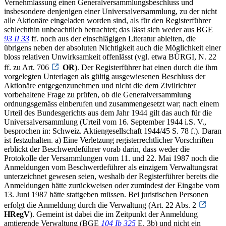
Vernehmlassung einen Generalversammlungsbeschluss und
insbesondere denjenigen einer Universalversammlung, zu der nicht
alle Aktionäre eingeladen worden sind, als für den Registerführer
schlechthin unbeachtlich betrachtet; das lässt sich weder aus BGE
93 II 33
ff. noch aus der einschlägigen Literatur ableiten, die
übrigens neben der absoluten Nichtigkeit auch die Möglichkeit einer
bloss relativen Unwirksamkeit offenlässt (vgl. etwa BÜRGI, N. 22
ff. zu Art. 706
OR
). Der Registerführer hat einen durch die ihm
vorgelegten Unterlagen als gültig ausgewiesenen Beschluss der
Aktionäre entgegenzunehmen und nicht die dem Zivilrichter
vorbehaltene Frage zu prüfen, ob die Generalversammlung
ordnungsgemäss einberufen und zusammengesetzt war; nach einem
Urteil des Bundesgerichts aus dem Jahr 1944 gilt das auch für die
Universalversammlung (Urteil vom 16. September 1944 i.S. V.,
besprochen in: Schweiz. Aktiengesellschaft 1944/45 S. 78 f.). Daran
ist festzuhalten. a) Eine Verletzung registerrechtlicher Vorschriften
erblickt der Beschwerdeführer vorab darin, dass weder die
Protokolle der Versammlungen vom 11. und 22. Mai 1987 noch die
Anmeldungen vom Beschwerdeführer als einzigem Verwaltungsrat
unterzeichnet gewesen seien, weshalb der Registerführer bereits die
Anmeldungen hätte zurückweisen oder zumindest der Eingabe vom
13. Juni 1987 hätte stattgeben müssen. Bei juristischen Personen
erfolgt die Anmeldung durch die Verwaltung (Art. 22 Abs. 2
HRegV
). Gemeint ist dabei die im Zeitpunkt der Anmeldung
amtierende Verwaltung (BGE
104 Ib 325
E. 3b) und nicht ein