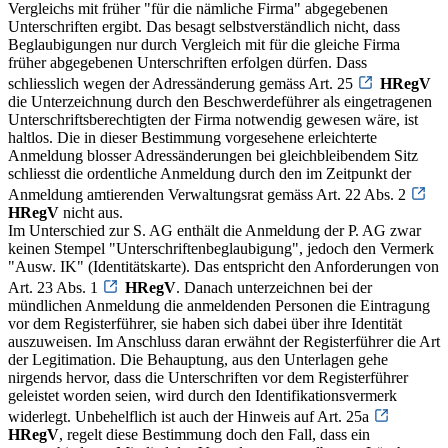
Vergleichs mit früher "für die nämliche Firma" abgegebenen
Unterschriften ergibt. Das besagt selbstverständlich nicht, dass
Beglaubigungen nur durch Vergleich mit für die gleiche Firma
früher abgegebenen Unterschriften erfolgen dürfen. Dass
schliesslich wegen der Adressänderung gemäss Art. 25
HRegV
die Unterzeichnung durch den Beschwerdeführer als eingetragenen
Unterschriftsberechtigten der Firma notwendig gewesen wäre, ist
haltlos. Die in dieser Bestimmung vorgesehene erleichterte
Anmeldung blosser Adressänderungen bei gleichbleibendem Sitz
schliesst die ordentliche Anmeldung durch den im Zeitpunkt der
Anmeldung amtierenden Verwaltungsrat gemäss Art. 22 Abs. 2
HRegV
nicht aus.
Im Unterschied zur S. AG enthält die Anmeldung der P. AG zwar
keinen Stempel "Unterschriftenbeglaubigung", jedoch den Vermerk
"Ausw. IK" (Identitätskarte). Das entspricht den Anforderungen von
Art. 23 Abs. 1
HRegV
. Danach unterzeichnen bei der
mündlichen Anmeldung die anmeldenden Personen die Eintragung
vor dem Registerführer, sie haben sich dabei über ihre Identität
auszuweisen. Im Anschluss daran erwähnt der Registerführer die Art
der Legitimation. Die Behauptung, aus den Unterlagen gehe
nirgends hervor, dass die Unterschriften vor dem Registerführer
geleistet worden seien, wird durch den Identifikationsvermerk
widerlegt. Unbehelflich ist auch der Hinweis auf Art. 25a
HRegV
, regelt diese Bestimmung doch den Fall, dass ein