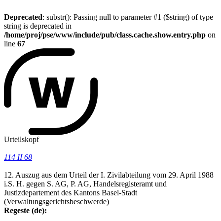
Deprecated
: substr(): Passing null to parameter #1 ($string) of type
string is deprecated in
/home/proj/pse/www/include/pub/class.cache.show.entry.php
on
line
67
Urteilskopf
114 II 68
12. Auszug aus dem Urteil der I. Zivilabteilung vom 29. April 1988
i.S. H. gegen S. AG, P. AG, Handelsregisteramt und
Justizdepartement des Kantons Basel-Stadt
(Verwaltungsgerichtsbeschwerde)
Regeste (de):