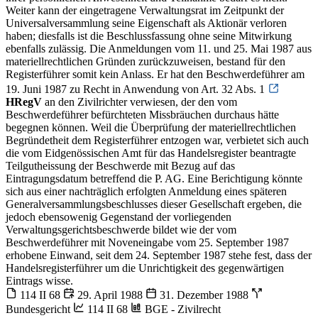
Weiter kann der eingetragene Verwaltungsrat im Zeitpunkt der
Universalversammlung seine Eigenschaft als Aktionär verloren
haben; diesfalls ist die Beschlussfassung ohne seine Mitwirkung
ebenfalls zulässig. Die Anmeldungen vom 11. und 25. Mai 1987 aus
materiellrechtlichen Gründen zurückzuweisen, bestand für den
Registerführer somit kein Anlass. Er hat den Beschwerdeführer am
19. Juni 1987 zu Recht in Anwendung von Art. 32 Abs. 1
HRegV
an den Zivilrichter verwiesen, der den vom
Beschwerdeführer befürchteten Missbräuchen durchaus hätte
begegnen können. Weil die Überprüfung der materiellrechtlichen
Begründetheit dem Registerführer entzogen war, verbietet sich auch
die vom Eidgenössischen Amt für das Handelsregister beantragte
Teilgutheissung der Beschwerde mit Bezug auf das
Eintragungsdatum betreffend die P. AG. Eine Berichtigung könnte
sich aus einer nachträglich erfolgten Anmeldung eines späteren
Generalversammlungsbeschlusses dieser Gesellschaft ergeben, die
jedoch ebensowenig Gegenstand der vorliegenden
Verwaltungsgerichtsbeschwerde bildet wie der vom
Beschwerdeführer mit Noveneingabe vom 25. September 1987
erhobene Einwand, seit dem 24. September 1987 stehe fest, dass der
Handelsregisterführer um die Unrichtigkeit des gegenwärtigen
Eintrags wisse.
114 II 68
29. April 1988
31. Dezember 1988
Bundesgericht
114 II 68
BGE - Zivilrecht