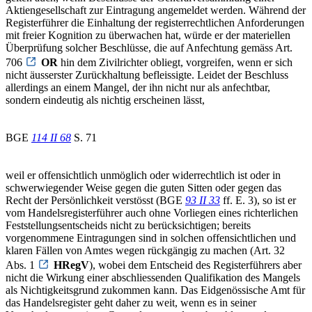
Aktiengesellschaft zur Eintragung angemeldet werden. Während der
Registerführer die Einhaltung der registerrechtlichen Anforderungen
mit freier Kognition zu überwachen hat, würde er der materiellen
Überprüfung solcher Beschlüsse, die auf Anfechtung gemäss Art.
706
OR
hin dem Zivilrichter obliegt, vorgreifen, wenn er sich
nicht äusserster Zurückhaltung befleissigte. Leidet der Beschluss
allerdings an einem Mangel, der ihn nicht nur als anfechtbar,
sondern eindeutig als nichtig erscheinen lässt,
BGE
114 II 68
S. 71
weil er offensichtlich unmöglich oder widerrechtlich ist oder in
schwerwiegender Weise gegen die guten Sitten oder gegen das
Recht der Persönlichkeit verstösst (BGE
93 II 33
ff. E. 3), so ist er
vom Handelsregisterführer auch ohne Vorliegen eines richterlichen
Feststellungsentscheids nicht zu berücksichtigen; bereits
vorgenommene Eintragungen sind in solchen offensichtlichen und
klaren Fällen von Amtes wegen rückgängig zu machen (Art. 32
Abs. 1
HRegV
), wobei dem Entscheid des Registerführers aber
nicht die Wirkung einer abschliessenden Qualifikation des Mangels
als Nichtigkeitsgrund zukommen kann. Das Eidgenössische Amt für
das Handelsregister geht daher zu weit, wenn es in seiner