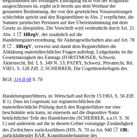
Begründetheit der verlangten Eintragung nicht von der Kognition
ausgeschlossen ist, ergibt sich bereits aus dem Wortlaut der
genannten Bestimmung, der von den gesetzlichen Voraussetzungen
schlechthin spricht und den Registerführer in Abs. 2 verpflichtet, die
Statuten juristischer Personen auf ihre Übereinstimmung mit dem
Gesetz zu überprüfen. Die Vorschrift wird verdeutlicht durch Art. 21
Abs. 1
HRegV
, der zusätzlich auf die
Handelsregisterverordnung, für Aktiengesellschaften also auf Art. 78
ff
.
HRegV
, verweist und damit dem Registerführer die
Abklärung materiellrechtlicher Fragen auferlegt. Leitgedanke ist die
Gesetzmässigkeit des Eintrags (FORSTMOSER, Schweiz.
Aktienrecht, Bd. I, S. 349 N. 53; PATRY, Schweiz. Privatrecht, Bd.
VIII/1, S. 128 Ziff. 2; SCHERRER, Die Cognitionsbefugnis des
BGE
114 II 68
S. 70
Handelsregisterführers, in: Wirtschaft und Recht 15/1963, S. 56 Ziff.
II 1). Dass im Gegensatz zur registerrechtlichen die
materiellrechtliche Prüfung durch den Registerführer nur eine
beschränkte sein kann, ist einerseits auf die dispositive Natur
beträchtlicher Teile des Handelsrechts (SCHERRER, a.a.O. S. 56
f.) und anderseits auf die in diesem Gebiet vorrangige Zuständigkeit
des Zivilrichters zurückzuführen (HIS, N. 70 zu Art. 940
OR
;
zurückhaltender BÄR, Kognitionsbefugnisse des