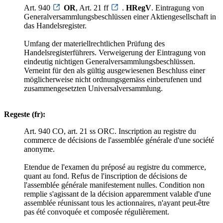
Art. 940
OR
, Art. 21 ff
.
HRegV
. Eintragung von
Generalversammlungsbeschlüssen einer Aktiengesellschaft in
das Handelsregister.
Umfang der materiellrechtlichen Prüfung des
Handelsregisterführers. Verweigerung der Eintragung von
eindeutig nichtigen Generalversammlungsbeschlüssen.
Verneint für den als gültig ausgewiesenen Beschluss einer
möglicherweise nicht ordnungsgemäss einberufenen und
zusammengesetzten Universalversammlung.
Regeste (fr):
Art. 940 CO, art. 21 ss ORC. Inscription au registre du
commerce de décisions de l'assemblée générale d'une société
anonyme.
Etendue de l'examen du préposé au registre du commerce,
quant au fond. Refus de l'inscription de décisions de
l'assemblée générale manifestement nulles. Condition non
remplie s'agissant de la décision apparemment valable d'une
assemblée réunissant tous les actionnaires, n'ayant peut-être
pas été convoquée et composée régulièrement.