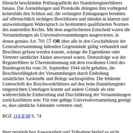
Hinsicht beschränkte Prüfungspflicht des Handelsregisterführers
hinaus. Die Anmeldungen und Protokolle drängten ihm vorliegend
keinesfalls den Schluss auf, die verlangten Eintragungen beruhten
auf offensichtlich nichtigen Beschlüssen und stünden in klarem und
unzweideutigem Widerspruch zu bestimmten qualifizierten Normen
des materiellen Rechts. Mit dem angefochtenen Entscheid waren die
Versammlungen als Universalversammlungen ausgewiesen, in
denen gemäss Art. 701
OR
über alle in den Geschäftskreis der
Generalversammlung fallenden Gegenstände gültig verhandelt und
Beschluss gefasst werden konnte, solange die Eigentümer oder
Vertreter sämtlicher Aktien anwesend waren. Demzufolge war der
Registerführer in Übereinstimmung mit dem erwähnten Urteil des
Bundesgerichts vom 16. September 1944 nicht gehalten, die
Beschlussfähigkeit der Versammlungen durch Einholung
zusätzlicher Auskünfte und Belege nachzuprüfen. Die fehlende
Unterschrift des Beschwerdeführers auf den beim Handelsregister
eingereichten Unterlagen konnte auf andere Gründe als eine
widerrechtliche Einberufung und Durchführung der Versammlungen
zurückzuführen sein: Für eine gültige Universalversammlung genügt
es, dass sämtliche Aktionäre vertreten sind;
BGE
114 II 68
S. 74
ihrer persönlichen Anwesenheit und Teilnahme bedarf es nicht.