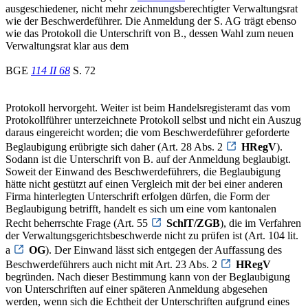
ausgeschiedener, nicht mehr zeichnungsberechtigter Verwaltungsrat
wie der Beschwerdeführer. Die Anmeldung der S. AG trägt ebenso
wie das Protokoll die Unterschrift von B., dessen Wahl zum neuen
Verwaltungsrat klar aus dem
BGE
114 II 68
S. 72
Protokoll hervorgeht. Weiter ist beim Handelsregisteramt das vom
Protokollführer unterzeichnete Protokoll selbst und nicht ein Auszug
daraus eingereicht worden; die vom Beschwerdeführer geforderte
Beglaubigung erübrigte sich daher (Art. 28 Abs. 2
HRegV
).
Sodann ist die Unterschrift von B. auf der Anmeldung beglaubigt.
Soweit der Einwand des Beschwerdeführers, die Beglaubigung
hätte nicht gestützt auf einen Vergleich mit der bei einer anderen
Firma hinterlegten Unterschrift erfolgen dürfen, die Form der
Beglaubigung betrifft, handelt es sich um eine vom kantonalen
Recht beherrschte Frage (Art. 55
SchlT/ZGB
), die im Verfahren
der Verwaltungsgerichtsbeschwerde nicht zu prüfen ist (Art. 104 lit.
a
OG
). Der Einwand lässt sich entgegen der Auffassung des
Beschwerdeführers auch nicht mit Art. 23 Abs. 2
HRegV
begründen. Nach dieser Bestimmung kann von der Beglaubigung
von Unterschriften auf einer späteren Anmeldung abgesehen
werden, wenn sich die Echtheit der Unterschriften aufgrund eines