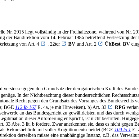
lle Nr. 2915 liegt vollständig in der Freihaltezone, während von Nr. 
g der Baudirektion vom 14. Februar 1986 betreffend Festsetzung der 
erletzung von Art. 4
, 22ter
BV
und Art. 2
ÜbBest. BV
eing
eid verstosse gegen den Grundsatz der derogatorischen Kraft des Bunde
genüge. In der Nichtbeachtung dieser bundesrechtlichen Rechtsschutz
tonale Recht gegen den Grundsatz des Vorranges des Bundesrechts vers
a; BGE
112 Ib 167
E. 4a, je mit Hinweisen). b) Art. 33
RPG
verlan
schwerde an das Bundesgericht zu gewährleisten und das durch wenigst
 Legitimation dieser Anforderung entspricht, ist nicht bestritten. Hing
33 Abs. 3 lit. b fordere. Zwar anerkennen sie, dass es nicht gegen Bu
 als Rekursbehörde mit voller Kognition entscheidet (BGE
109 Ia 1
E. 
rektion derselben müsse eine unabhängige Instanz, z.B. das Verwaltu