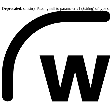
Deprecated
: substr(): Passing null to parameter #1 ($string) of type s