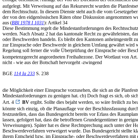
aufgelegt. Mit Verweisung auf das Rekursrecht wurden die Planfestse
dem Rechtsschutz. In diesem Dienste steht auch die vom Gesetzgeber 
der von den eidgenössischen Räten ohne Diskussion angenommen wurde,
aus (
BBl 1978 I 1031
): Artikel 34
Diese Bestimmung regelt die Mindestanforderungen des Rechtsschutze
werden. Nach Absatz 2 hat das kantonale Recht zu gewährleisten, da
oder Beschwerden handeln. Es bleibt den Kantonen anheimgestellt zu
zur Einsprache oder Beschwerde in gleichem Umfang gewährt wird wie
Regelung soll ferner die volle Überprüfung der Einsprache oder Besc
kompetenzgerecht angeordneten Freihaltezone. Der Wortlaut von Art
nicht - wie aus der Botschaft hervorgeht -zwingend
BGE
114 Ia 233
S. 238
die Möglichkeit einer Einsprache vorzusehen, die sich an die Planf
Mindestanforderungen zu genügen hat. cb) Doch fragt es sich, ob sic
Art. 4
BV
ergibt. Sollte dies bejaht werden, so wäre freilich zu 
könnte sich einzig, ob die Planauflage vor der Beschlussfassung dur
festzustellen, dass das Bundesgericht bereits vor Erlass des Raumpl
lassen, gefolgert hat, dass die betroffenen Grundeigentümer in gee
Verweisungen). Später hat es diese Rechtsprechung auch unter der He
Beschwerdeverfahren verweigert wurde. Das Bundesgericht stellte kl
ihrem Entscheid bzw. im Einsprache- oder Beschwerdeverfahren mit 