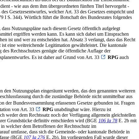
dient - wie aus dem ihm übergeordneten fünften Titel hervorgeht -
 des Gesetzesentwurfes, welcher Art. 33 des Gesetzes entspricht und
 I S. 344). Wörtlich führt die Botschaft des Bundesrates folgendes
 dass Nutzungspläne nach diesem Gesetz öffentlich aufgelegt
mittel ergriffen werden kann. Es kann sich dabei um Einsprachen
 ist und wer zu entscheiden hat. Absatz 3 verlangt, dass das Recht
st eine weitreichende Legitimation gewährleistet. Die kantonale
 des Rechtsschutzes genügte die öffentliche Auflage der
gsplanentwurfes. Es ist daher auf Grund von Art. 33
RPG
auch
egen den Nutzungsplan eingeräumt werden, das den genannten weiteren
eschlussfassung durch die zuständige Behörde nicht unmittelbar aus
on der Bundesversammlung erlassenen Gesetze gebunden ist. Fragen
tation von Art. 33
RPG
unabdingbar wäre. Hierzu ist
sich weder dem Rechtssatz noch der Verfügung allgemein gleichstellen
ihrer Grundstücke definitiv entschieden wird (BGE
106 Ia 78
E. 2b mit
, in welcher dem Betroffenen der Rechtsschutz im
arauf umfasse, dass sich die Gemeinde- oder kantonale Behörde in
befasse (BGE
107 Ia 276
E. 2b). Im vorliegenden Fall wurde dieser