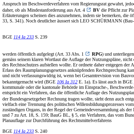
Anspruch im Beschwerdeverfahren vom Regierungsrat gewahrt, jedoch 
daher, ob als Mindestanforderung aus Art. 4
BV
die Pflicht zur P
Erläuterungen scheinen dies anzunehmen, indem sie bemerken, die ö
33, S. 341). Noch deutlicher äussert sich LEO SCHÜRMANN (Bau- und
BGE
114 Ia 233
S. 239
werden öffentlich aufgelegt (Art. 33 Abs. 1
RPG
) und unterliege
gemäss seinem klaren Wortlaut die Auflage der Nutzungspläne, nicht
des Rechtsschutzes aufstellen wollte. Er ordnete daher entgegen d
Erlass des Raumplanungsgesetzes anknüpfenden Rechtsprechung kann 
und nicht verfassungswidrig ist, wenn bei Gesamtrevision von Bauvor
bekanntgemacht wird (BGE
106 Ia 312
E. 1a). Es lässt auch in BGE
kommunale oder die kantonale Behörde im Einsprache-, Beschwerde-
entspricht ein Verfahren, das die öffentliche Auflage des Nutzungspl
der Bundesgesetzgeber Rechnung tragen wollte, sieht denn auch entg
vielfach eine Trennung des politischen Willensbildungsprozesses vom
zuständigen Organs, in der Regel der Gemeindeversammlung als der 
und 7 zu Art. 18, S. 159; BauG BL, § 5, ein Verfahren, das vom Bu
Planauflage zur Durchführung des Rechtsmittelverfahrens
BGE
114 Ia 233
S. 240