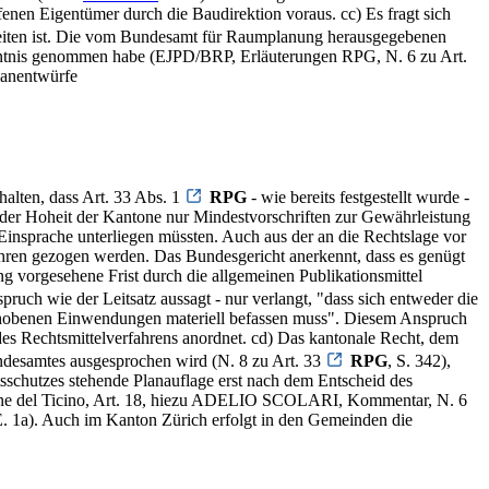
nen Eigentümer durch die Baudirektion voraus. cc) Es fragt sich
uleiten ist. Die vom Bundesamt für Raumplanung herausgegebenen
Kenntnis genommen habe (EJPD/BRP, Erläuterungen RPG, N. 6 zu Art.
lanentwürfe
halten, dass Art. 33 Abs. 1
RPG
- wie bereits festgestellt wurde -
 der Hoheit der Kantone nur Mindestvorschriften zur Gewährleistung
nsprache unterliegen müssten. Auch aus der an die Rechtslage vor
hren gezogen werden. Das Bundesgericht anerkennt, dass es genügt
g vorgesehene Frist durch die allgemeinen Publikationsmittel
pruch wie der Leitsatz aussagt - nur verlangt, "dass sich entweder die
erhobenen Einwendungen materiell befassen muss". Diesem Anspruch
 des Rechtsmittelverfahrens anordnet. cd) Das kantonale Recht, dem
ndesamtes ausgesprochen wird (N. 8 zu Art. 33
RPG
, S. 342),
tsschutzes stehende Planauflage erst nach dem Entscheid des
ntone del Ticino, Art. 18, hiezu ADELIO SCOLARI, Kommentar, N. 6
. 1a). Auch im Kanton Zürich erfolgt in den Gemeinden die