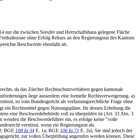
2914 nur die zwischen Seeufer und Herrschaftshaus gelegene Fläche
Freihaltezone ohne Erfolg Rekurs an den Regierungsrat des Kantons
ereichte Beschwerde ebenfalls ab.
srechts, da das Zürcher Rechtsschutzverfahren gegen kantonale
anforderungen liege ausserdem eine formelle Rechtsverweigerung. a)
tösst, ist vom Bundesgericht als verfassungsrechtliche Frage ohne
gt ein Rechtsmittel gegen Nutzungspläne, für dessen Erhebung die
ens eine Beschwerdebehörde voll zu überprüfen ist (Art. 33 Abs. 3
egen wenden die Beschwerdeführer ein, es erfolge keine "volle
ndesrecht verstösst, wenn ein Regierungsrat als
2; BGE
108 Ia 34
E. 1a; BGE
106 Ia 71
E. 2a). Sie sind jedoch der
ngsgericht, zur vollen Überprüfung angerufen werden können. Diese