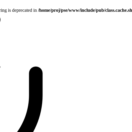
tring is deprecated in
/home/proj/pse/www/include/pub/class.cache.s