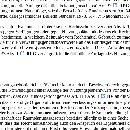
tzung und die Auflage öffentlich bekanntgemacht. ca) Art. 33
RPG
angeordnete Planauflage, wie die Botschaft des Bundesrates zu Art. 34
 darlegt (amtliches Bulletin Ständerat 1978, S. 477; Nationalrat 1979
s in den Kantonen. Im Interesse des Rechtsschutzes verlangt Absatz 1,
ss gegen Verfügungen oder gegen Nutzungspläne mindestens ein Rechts
 bestimmen, in welchem Zeitpunkt vom Rechtsmittel Gebrauch zu machen
 für die Verwaltungsgerichtsbeschwerde an das Bundesgericht: damit i
hwerde durch wenigstens eine Instanz ermöglichen. Dieser Anforderung
. 33 Abs. 1
RPG
verlangt nicht die öffentliche Auflage des Nutzun
estsetzungsbehörde richtet. Vielmehr kann auch ein Beschwerderecht g
h die Notwendigkeit einer Auflage des Nutzungsplanentwurfs vor der B
beachten, dass das Bundesgericht gemäss Art. 113 Abs. 3
BV
an die v
ch das zuständige Organ auf Grund einer verfassungskonformen Interpre
anungsgesetzes aus der besonderen Rechtsnatur der Nutzungspläne, die 
igneter Form zu Worte kommen müssen, bevor über die Zoneneinteilung 
rrschaft des Raumplanungsgesetzes bestätigt, allerdings in einer Sache
ar, dass das Recht auf Anhörung auch den Anspruch des Eigentümers d
den formgerecht und innert Frist erhobenen Einwendungen materiell 