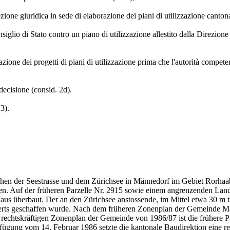
ezione giuridica in sede di elaborazione dei piani di utilizzazione cantona
Consiglio di Stato contro un piano di utilizzazione allestito dalla Direzion
zione dei progetti di piani di utilizzazione prima che l'autorità competen
 decisione (consid. 2d).
 3).
hen der Seestrasse und dem Zürichsee in Männedorf im Gebiet Rorhaab.
. Auf der früheren Parzelle Nr. 2915 sowie einem angrenzenden Landstr
haus überbaut. Der an den Zürichsee anstossende, im Mittel etwa 30 m ti
nderts geschaffen wurde. Nach dem früheren Zonenplan der Gemeinde M
chtskräftigen Zonenplan der Gemeinde von 1986/87 ist die frühere Par
fügung vom 14. Februar 1986 setzte die kantonale Baudirektion eine r