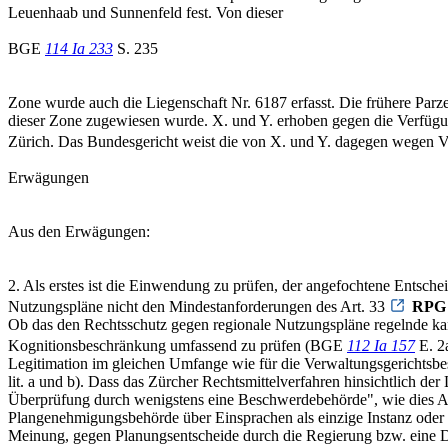
Leuenhaab und Sunnenfeld fest. Von dieser
BGE
114 Ia 233
S. 235
Zone wurde auch die Liegenschaft Nr. 6187 erfasst. Die frühere Parze
dieser Zone zugewiesen wurde. X. und Y. erhoben gegen die Verfügun
Zürich. Das Bundesgericht weist die von X. und Y. dagegen wegen V
Erwägungen
Aus den Erwägungen:
2. Als erstes ist die Einwendung zu prüfen, der angefochtene Entsch
Nutzungspläne nicht den Mindestanforderungen des Art. 33
RPG
Ob das den Rechtsschutz gegen regionale Nutzungspläne regelnde kan
Kognitionsbeschränkung umfassend zu prüfen (BGE
112 Ia 157
E. 2
Legitimation im gleichen Umfange wie für die Verwaltungsgerichtsbe
lit. a und b). Dass das Zürcher Rechtsmittelverfahren hinsichtlich der
Überprüfung durch wenigstens eine Beschwerdebehörde", wie dies Art. 
Plangenehmigungsbehörde über Einsprachen als einzige Instanz oder
Meinung, gegen Planungsentscheide durch die Regierung bzw. eine Di