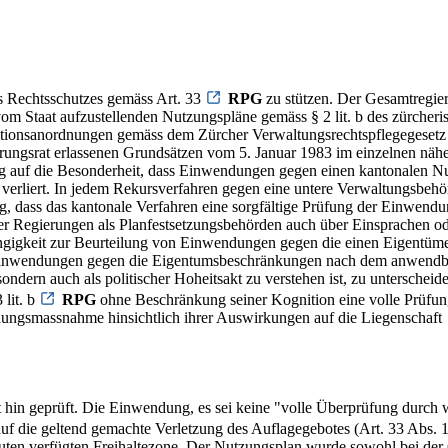
es Rechtsschutzes gemäss Art. 33
RPG
zu stützen. Der Gesamtregier
om Staat aufzustellenden Nutzungspläne gemäss § 2 lit. b des zürcheri
ektionsanordnungen gemäss dem Zürcher Verwaltungsrechtspflegegesetz 
ungsrat erlassenen Grundsätzen vom 5. Januar 1983 im einzelnen näher
zig auf die Besonderheit, dass Einwendungen gegen einen kantonalen Nu
verliert. In jedem Rekursverfahren gegen eine untere Verwaltungsbehö
ng, dass das kantonale Verfahren eine sorgfältige Prüfung der Einwendun
er Regierungen als Planfestsetzungsbehörden auch über Einsprachen o
hängigkeit zur Beurteilung von Einwendungen gegen die einen Eigentü
r Einwendungen gegen die Eigentumsbeschränkungen nach dem anwendb
ndern auch als politischer Hoheitsakt zu verstehen ist, zu unterscheid
lit. b
RPG
ohne Beschränkung seiner Kognition eine volle Prüfun
nungsmassnahme hinsichtlich ihrer Auswirkungen auf die Liegenschaft
 hin geprüft. Die Einwendung, es sei keine "volle Überprüfung durc
auf die geltend gemachte Verletzung des Auflagegebotes (Art. 33 Abs. 
 Bauten verfügten Freihaltezone. Der Nutzungsplan wurde sowohl bei de