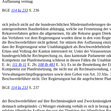
Auffassung vermag
BGE
114 Ia 233
S. 236
sich jedoch nicht auf die bundesrechtlichen Mindestanforderungen d
untergeordneten Baudirektion abhängig, welche zur Festsetzung der v
Rekursverfahren gelten die allgemeinen, für alle Rekurse gegen Dir
das Verfahren vor dem Regierungsrat wurden diese in den vom Regier
die Beschwerdeführer nicht geltend. Sie stützen ihre Auffassung ein
dass der Regierungsrat seine Unabhängigkeit als Beschwerdebehörde 
Erlass und Vollzug der Kanton interessiert ist. Unter der Voraussetzu
bundesgerichtliche Rechtsprechung zu, dass kantonale Parlamente od
Kompetenz zur Planfestsetzung schliesst in diesen Fällen die Unab
E. 4c;
111 Ib 11
E. 2b;
108 Ib 483
E. 3c). Es ist die Beurteilung de
Kompetenz zur Planfestsetzung, die nicht nur als Rechtsanwendung, so
Verwaltungsrechtspflegegesetzes sowie dem Gebot von Art. 33 Abs. 3 
Beschwerdeführer nicht. Der Regierungsrat hat die angefochtene Pla
BGE
114 Ia 233
S. 237
der Beschwerdeführer auf ihre Rechtmässigkeit und Zweckmässigkeit
demnach unbegründet. c) Weniger eindeutig verhält es sich in bezug 
erfolgte öffentliche Auflage der von der Direktion der öffentlichen