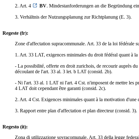
2. Art. 4
BV
. Mindestanforderungen an die Begründung eine
3. Verhältnis der Nutzungsplanung zur Richtplanung (E. 3).
Regeste (fr):
Zone d'affectation supracommunale. Art. 33 de la loi fédérale su
1. Art. 33 LAT, exigences minimales du droit fédéral quant à la p
- La possibilité, offerte en droit zurichois, de recourir auprès 
découlant de l'art. 33 al. 3 let. b LAT (consid. 2b).
- Ni l'art. 33 al. 1 LAT ni l'art. 4 Cst. n'imposent de mettre les 
4 LAT doit cependant être garanti (consid. 2c).
2. Art. 4 Cst. Exigences minimales quant à la motivation d'une d
3. Rapport entre plan d'affectation et plan directeur (consid. 3).
Regesto (it):
Zona di utilizzazione sovracomunale. Art. 33 della legge federale