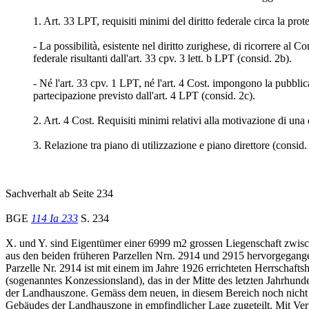
1. Art. 33 LPT, requisiti minimi del diritto federale circa la prot
- La possibilità, esistente nel diritto zurighese, di ricorrere al 
federale risultanti dall'art. 33 cpv. 3 lett. b LPT (consid. 2b).
- Né l'art. 33 cpv. 1 LPT, né l'art. 4 Cost. impongono la pubblica
partecipazione previsto dall'art. 4 LPT (consid. 2c).
2. Art. 4 Cost. Requisiti minimi relativi alla motivazione di una
3. Relazione tra piano di utilizzazione e piano direttore (consid.
Sachverhalt ab Seite 234
BGE
114 Ia 233
S. 234
X. und Y. sind Eigentümer einer 6999 m2 grossen Liegenschaft zwisc
aus den beiden früheren Parzellen Nrn. 2914 und 2915 hervorgegangen
Parzelle Nr. 2914 ist mit einem im Jahre 1926 errichteten Herrschafts
(sogenanntes Konzessionsland), das in der Mitte des letzten Jahrhu
der Landhauszone. Gemäss dem neuen, in diesem Bereich noch nicht re
Gebäudes der Landhauszone in empfindlicher Lage zugeteilt. Mit Ver