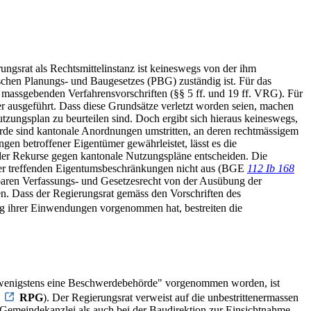
ungsrat als Rechtsmittelinstanz ist keineswegs von der ihm
schen Planungs- und Baugesetzes (PBG) zuständig ist. Für das
massgebenden Verfahrensvorschriften (§§ 5 ff. und 19 ff. VRG). Für
 ausgeführt. Dass diese Grundsätze verletzt worden seien, machen
tzungsplan zu beurteilen sind. Doch ergibt sich hieraus keineswegs,
rde sind kantonale Anordnungen umstritten, an deren rechtmässigem
gen betroffener Eigentümer gewährleistet, lässt es die
der Rekurse gegen kantonale Nutzungspläne entscheiden. Die
mer treffenden Eigentumsbeschränkungen nicht aus (BGE
112 Ib 168
aren Verfassungs- und Gesetzesrecht von der Ausübung der
en. Dass der Regierungsrat gemäss den Vorschriften des
g ihrer Einwendungen vorgenommen hat, bestreiten die
h wenigstens eine Beschwerdebehörde" vorgenommen worden, ist
1
RPG
). Der Regierungsrat verweist auf die unbestrittenermassen
r Gemeindekanzlei als auch bei der Baudirektion zur Einsichtnahme