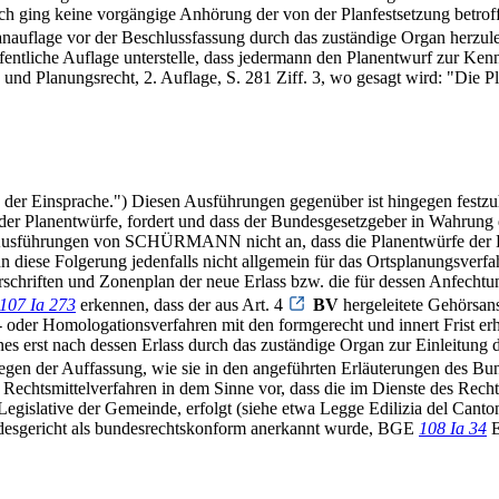
ging keine vorgängige Anhörung der von der Planfestsetzung betroffe
lanauflage vor der Beschlussfassung durch das zuständige Organ herz
ffentliche Auflage unterstelle, dass jedermann den Planentwurf zur 
 Planungsrecht, 2. Auflage, S. 281 Ziff. 3, wo gesagt wird: "Die P
n der Einsprache.") Diesen Ausführungen gegenüber ist hingegen festzu
 der Planentwürfe, fordert und dass der Bundesgesetzgeber in Wahrung
er Ausführungen von SCHÜRMANN nicht an, dass die Planentwürfe der Ei
diese Folgerung jedenfalls nicht allgemein für das Ortsplanungsverfa
schriften und Zonenplan der neue Erlass bzw. die für dessen Anfechtun
107 Ia 273
erkennen, dass der aus Art. 4
BV
hergeleitete Gehörsans
 oder Homologationsverfahren mit den formgerecht und innert Frist 
anes erst nach dessen Erlass durch das zuständige Organ zur Einleitung
egen der Auffassung, wie sie in den angeführten Erläuterungen des Bu
 Rechtsmittelverfahren in dem Sinne vor, dass die im Dienste des Rech
Legislative der Gemeinde, erfolgt (siehe etwa Legge Edilizia del Ca
ndesgericht als bundesrechtskonform anerkannt wurde, BGE
108 Ia 34
E