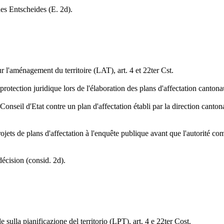
s Entscheides (E. 2d).
r l'aménagement du territoire (LAT), art. 4 et 22ter Cst.
rotection juridique lors de l'élaboration des plans d'affectation cantona
du Conseil d'Etat contre un plan d'affectation établi par la direction can
projets de plans d'affectation à l'enquête publique avant que l'autorité com
écision (consid. 2d).
 sulla pianificazione del territorio (LPT), art. 4 e 22ter Cost.