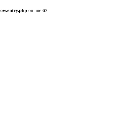
how.entry.php
on line
67