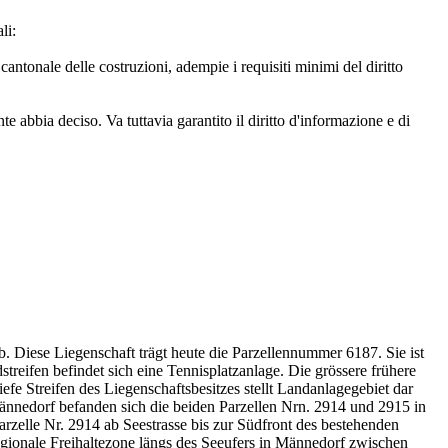
li:
e cantonale delle costruzioni, adempie i requisiti minimi del diritto
te abbia deciso. Va tuttavia garantito il diritto d'informazione e di
 Diese Liegenschaft trägt heute die Parzellennummer 6187. Sie ist
eifen befindet sich eine Tennisplatzanlage. Die grössere frühere
efe Streifen des Liegenschaftsbesitzes stellt Landanlagegebiet dar
ännedorf befanden sich die beiden Parzellen Nrn. 2914 und 2915 in
zelle Nr. 2914 ab Seestrasse bis zur Südfront des bestehenden
egionale Freihaltezone längs des Seeufers in Männedorf zwischen